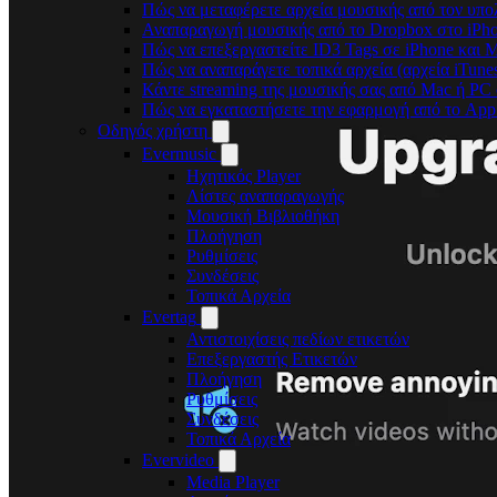
Πώς να μεταφέρετε αρχεία μουσικής από τον υπο
Αναπαραγωγή μουσικής από το Dropbox στο iPhon
Πώς να επεξεργαστείτε ID3 Tags σε iPhone και 
Πώς να αναπαράγετε τοπικά αρχεία (αρχεία iTune
Κάντε streaming της μουσικής σας από Mac ή P
Πώς να εγκαταστήσετε την εφαρμογή από το App 
Οδηγός χρήστη
Evermusic
Ηχητικός Player
Λίστες αναπαραγωγής
Μουσική Βιβλιοθήκη
Πλοήγηση
Ρυθμίσεις
Συνδέσεις
Τοπικά Αρχεία
Evertag
Αντιστοιχίσεις πεδίων ετικετών
Επεξεργαστής Ετικετών
Πλοήγηση
Ρυθμίσεις
Συνδέσεις
Τοπικά Αρχεία
Evervideo
Media Player