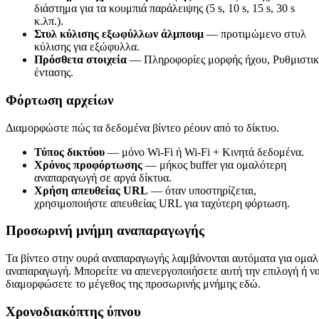
διάστημα για τα κουμπιά παράλειψης (5 s, 10 s, 15 s, 30 s
κ.λπ.).
Στυλ κύλισης εξωφύλλων άλμπουμ
— προτιμώμενο στυλ
κύλισης για εξώφυλλα.
Πρόσθετα στοιχεία
— Πληροφορίες μορφής ήχου, Ρυθμιστι
έντασης.
Φόρτωση αρχείων
Διαμορφώστε πώς τα δεδομένα βίντεο ρέουν από το δίκτυο.
Τύπος δικτύου
— μόνο Wi-Fi ή Wi-Fi + Κινητά δεδομένα.
Χρόνος προφόρτωσης
— μήκος buffer για ομαλότερη
αναπαραγωγή σε αργά δίκτυα.
Χρήση απευθείας URL
— όταν υποστηρίζεται,
χρησιμοποιήστε απευθείας URL για ταχύτερη φόρτωση.
Προσωρινή μνήμη αναπαραγωγής
Τα βίντεο στην ουρά αναπαραγωγής λαμβάνονται αυτόματα για ομαλ
αναπαραγωγή. Μπορείτε να απενεργοποιήσετε αυτή την επιλογή ή ν
διαμορφώσετε το μέγεθος της προσωρινής μνήμης εδώ.
Χρονοδιακόπτης ύπνου