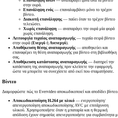
Επανάληψη όλων
— αναπαράγει ξανά όλα τα βίντεο
στην ουρά.
Επανάληψη ενός
— επαναλαμβάνει μόνο το τρέχον
βίντεο.
Διακοπή επανάληψης
— παύει όταν το τρέχον βίντεο
τελειώσει.
Χωρίς επανάληψη
— αναπαράγει την ουρά μία φορά
χωρίς επανάληψη.
Λειτουργία τυχαίας αναπαραγωγής
— τυχαία σειρά βίντεο
στην ουρά (
Ενεργό
ή
Ανενεργό
).
Αποθήκευση θέσης αναπαραγωγής
— αποθηκεύει και
επαναφέρει τη θέση αναπαραγωγής για βίντεο στη βιβλιοθήκη
σας.
Αποθήκευση κατάστασης αναπαραγωγής
— διατηρεί την
κατάσταση της αναπαραγωγής πριν κλείσετε την εφαρμογή,
ώστε να μπορείτε να συνεχίσετε από εκεί που σταματήσατε.
Βίντεο
Διαμορφώστε πώς το Evervideo αποκωδικοποιεί και αποδίδει βίντεο
Αποκωδικοποίηση H.264 με υλικό
— ενεργοποίηση/
απενεργοποίηση αποκωδικοποίησης AVC με επιτάχυνση
υλικού. Χρησιμοποιήστε όταν η μπαταρία και η θερμική
απόδοση έχουν σημασία; απενεργοποιήστε για συμβατότητα μ