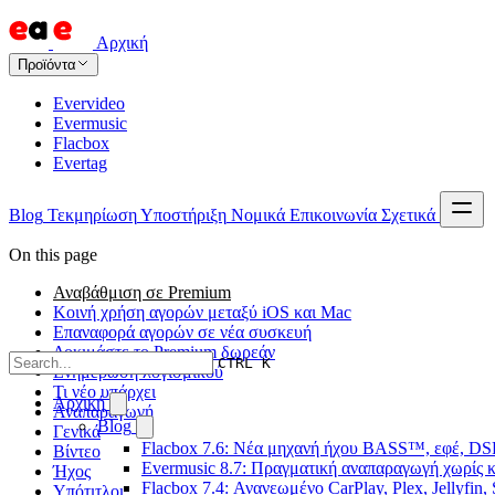
Αρχική
Προϊόντα
Evervideo
Evermusic
Flacbox
Evertag
Blog
Τεκμηρίωση
Υποστήριξη
Νομικά
Επικοινωνία
Σχετικά
On this page
Αναβάθμιση σε Premium
Κοινή χρήση αγορών μεταξύ iOS και Mac
Επαναφορά αγορών σε νέα συσκευή
Δοκιμάστε το Premium δωρεάν
CTRL K
Ενημέρωση λογισμικού
Τι νέο υπάρχει
Αρχική
Αναπαραγωγή
Blog
Γενικά
Flacbox 7.6: Νέα μηχανή ήχου BASS™, εφέ, DSP
Βίντεο
Evermusic 8.7: Πραγματική αναπαραγωγή χωρίς κ
Ήχος
Flacbox 7.4: Ανανεωμένο CarPlay, Plex, Jellyfin,
Υπότιτλοι