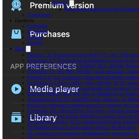
Flacbox
Ποια είναι η διαφορά μεταξύ Flacbox
Υποστήριξη
Προϊόντα
Evervideo
Evermusic
Flacbox
Evertag
Blog
Flacbox 7.6: Νέα μηχανή ήχου BASS™, εφέ, DSP και ζ
Evermusic 8.7: Πραγματική αναπαραγωγή χωρίς κενά, η
Flacbox 7.4: Ανανεωμένο CarPlay, Plex, Jellyfin, Subso
Evervideo 1.7: νέα Plex, Jellyfin, cloud streaming, χει
Evertag 4.2: νέες συνδέσεις cloud και επεξήγηση ρυθμ
Evermusic 8.6: Νέο CarPlay, Plex, Jellyfin, SFTP, widge
Τα καλύτερα προγράμματα αναπαραγωγής μουσικής clou
Εξαγωγή άρθρων blog από Wix σε Markdown με Open
Αναπαραγωγή FLAC και DSD χωρίς απώλειες σε iPhon
Καλύτερο πρόγραμμα αναπαραγωγής μουσικής στο cloud
Evermusic 6.8: Aliyun Drive, Synology, νέα στυλ διεπα
Evermusic Pro στο Setapp Mobile: μουσική cloud για i
Το Evermusic φτάνει τα 11 εκατομμύρια λήψεις παγκοσ
Το Flacbox φτάνει 1 εκατομμύριο λήψεις: Hi-Res ήχος
Οι 5 καλύτερες εφαρμογές αναπαραγωγής μουσικής για 
Βίντεο προώθησης Evermusic: αναπαραγωγέας μουσική