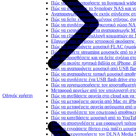
Πώς να χρησιμοποιήσετε τα δυναμικά widge
Πώς να συνδέσετε το Synology NAS και να
Αναπαραγωγή μουσικής εκτός σύνδεσης στο
Πώς να δείτε ενσωματωμένους στίχους, σχ
Πώς να συνδέσετε αποθηκευτικό χώρο NA
Πώς να εισαγάγετε λίστα αναπαραγωγής M3
Πώς να εξάγετε τη συλλογή κομματιών σε
Εξαγωγή του πλήρους ιστορικού ακρόασης α
Πώς να αναπαράγετε μουσική FLAC (χωρίς
Πώς να κάνετε streaming μουσικής από το 
Πώς να προσθέσετε και να δείτε σχόλια στα
Πώς να ακούτε ηχητικά βιβλία σε iPhone, 
Πώς να αναπαράγετε μουσική από USB flash
Πώς να αναπαράγετε τοπική μουσική αποθ
Πώς να συνδέσετε ένα USB flash drive στο 
Πώς να χρησιμοποιήσετε τον ισοσταθμιστή 
Μεταφορά αρχείων από τον υπολογιστή στ
Οδηγός χρήστη
Πώς να ανεβάσετε αρχεία στο cloud και να 
Πώς να μεταφέρετε αρχεία από Mac σε iPho
Πώς να μεταφέρετε αρχεία ασύρματα από υ
Πώς να συνδέσετε τον εσωτερικό αποθηκευ
Πώς να κατεβάσετε μουσική από το YouTub
Πώς να αποσυνδέσετε μια εφαρμογή τρίτου
Πώς να εγγράψετε βίντεο ενώ παίζει μουσι
Πώς να ενεργοποιήσετε τον DLNA Media Se