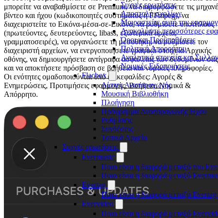
Συχνές ερωτήσεις
μπορείτε να αναβαθμίσετε σε Premium, να διαμορφώσετε τις μηχαν
Αποστολή σχολίων
βίντεο και ήχου (κωδικοποιητές συστήματος ή FFmpeg), να
Μοιραστείτε αυτή την εφαρμο
διαχειριστείτε το Εικόνα-μέσα-σε-Εικόνα, να ρυθμίσετε υποτίτλους
Ανακαλύψτε περισσότερες εφ
(πρωτεύοντες, δευτερεύοντες, libass, εξωτερικά αρχεία,
Όροι και Προϋποθέσεις
γραμματοσειρές), να οργανώσετε τη μεσοθήκη, να ρυθμίσετε τον
Πολιτική Απορρήτου
διαχειριστή αρχείων, να ενεργοποιήσετε γραφικά στοιχεία Αρχικής
Αναλυτικά στοιχεία και Συλλο
οθόνης, να δημιουργήσετε αντίγραφα ασφαλείας των δεδομένων σας
Νομικές Ειδοποιήσεις
και να αποκτήσετε πρόσβαση σε βοήθεια και νομικές πληροφορίες.
Flacbox
Οι ενότητες ομαδοποιούνται υπό επικεφαλίδες: Αγορές &
Λίστες Αναπαραγωγής
Ενημερώσεις, Προτιμήσεις εφαρμογής, Βοήθεια, Νομικά &
Μουσική Βιβλιοθήκη
Απόρρητο.
Πλοήγηση
Πρόγραμμα Αναπαραγωγής Ήχου
Ρυθμίσεις
Συνδέσεις
Τοπικά Αρχεία
Συχνές ερωτήσεις
Evermusic
Ποια είναι η διαφορά μεταξύ του Eve
Ποια είναι η διαφορά μεταξύ Evermu
Evertag
Ποια είναι η διαφορά μεταξύ Evertag
Evervideo
Ποια είναι η διαφορά μεταξύ Evervid