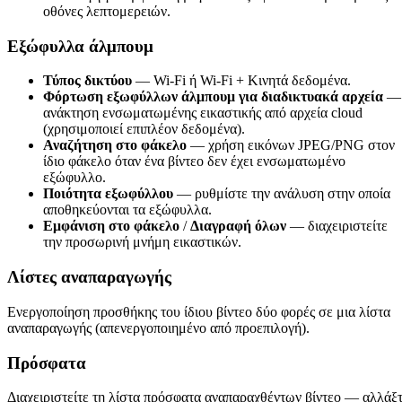
οθόνες λεπτομερειών.
Εξώφυλλα άλμπουμ
Τύπος δικτύου
— Wi-Fi ή Wi-Fi + Κινητά δεδομένα.
Φόρτωση εξωφύλλων άλμπουμ για διαδικτυακά αρχεία
—
ανάκτηση ενσωματωμένης εικαστικής από αρχεία cloud
(χρησιμοποιεί επιπλέον δεδομένα).
Αναζήτηση στο φάκελο
— χρήση εικόνων JPEG/PNG στον
ίδιο φάκελο όταν ένα βίντεο δεν έχει ενσωματωμένο
εξώφυλλο.
Ποιότητα εξωφύλλου
— ρυθμίστε την ανάλυση στην οποία
αποθηκεύονται τα εξώφυλλα.
Εμφάνιση στο φάκελο
/
Διαγραφή όλων
— διαχειριστείτε
την προσωρινή μνήμη εικαστικών.
Λίστες αναπαραγωγής
Ενεργοποίηση προσθήκης του ίδιου βίντεο δύο φορές σε μια λίστα
αναπαραγωγής (απενεργοποιημένο από προεπιλογή).
Πρόσφατα
Διαχειριστείτε τη λίστα πρόσφατα αναπαραχθέντων βίντεο — αλλάξ