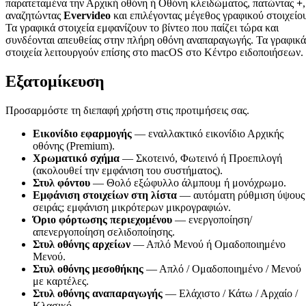
παρατεταμένα την Αρχική οθόνη ή Οθόνη κλειδώματος, πατώντας
+
,
αναζητώντας
Evervideo
και επιλέγοντας μέγεθος γραφικού στοιχείο
Τα γραφικά στοιχεία εμφανίζουν το βίντεο που παίζει τώρα και
συνδέονται απευθείας στην πλήρη οθόνη αναπαραγωγής. Τα γραφικά
στοιχεία λειτουργούν επίσης στο macOS στο Κέντρο ειδοποιήσεων.
Εξατομίκευση
Προσαρμόστε τη διεπαφή χρήστη στις προτιμήσεις σας.
Εικονίδιο εφαρμογής
— εναλλακτικό εικονίδιο Αρχικής
οθόνης (Premium).
Χρωματικό σχήμα
— Σκοτεινό, Φωτεινό ή Προεπιλογή
(ακολουθεί την εμφάνιση του συστήματος).
Στυλ φόντου
— Θολό εξώφυλλο άλμπουμ ή μονόχρωμο.
Εμφάνιση στοιχείων στη λίστα
— αυτόματη ρύθμιση ύψους
σειράς; εμφάνιση μικρότερων μικρογραφιών.
Όριο φόρτωσης περιεχομένου
— ενεργοποίηση/
απενεργοποίηση σελιδοποίησης.
Στυλ οθόνης αρχείων
— Απλό Μενού ή Ομαδοποιημένο
Μενού.
Στυλ οθόνης μεσοθήκης
— Απλό / Ομαδοποιημένο / Μενού
με καρτέλες.
Στυλ οθόνης αναπαραγωγής
— Ελάχιστο / Κάτω / Αρχαίο /
Κλασικό.