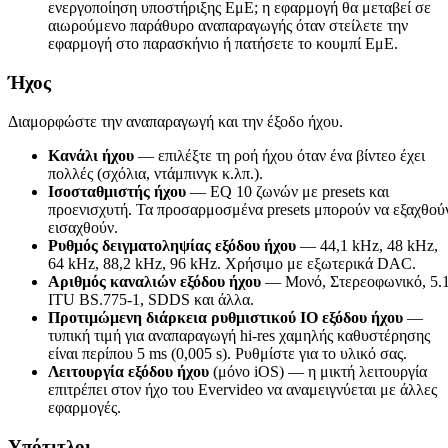
ενεργοποίηση υποστήριξης ΕμΕ; η εφαρμογή θα μεταβεί σε
αιωρούμενο παράθυρο αναπαραγωγής όταν στείλετε την
εφαρμογή στο παρασκήνιο ή πατήσετε το κουμπί ΕμΕ.
Ήχος
Διαμορφώστε την αναπαραγωγή και την έξοδο ήχου.
Κανάλι ήχου
— επιλέξτε τη ροή ήχου όταν ένα βίντεο έχει
πολλές (σχόλια, ντάμπινγκ κ.λπ.).
Ισοσταθμιστής ήχου
— EQ 10 ζωνών με presets και
προενισχυτή. Τα προσαρμοσμένα presets μπορούν να εξαχθού
εισαχθούν.
Ρυθμός δειγματοληψίας εξόδου ήχου
— 44,1 kHz, 48 kHz,
64 kHz, 88,2 kHz, 96 kHz. Χρήσιμο με εξωτερικά DAC.
Αριθμός καναλιών εξόδου ήχου
— Μονό, Στερεοφωνικό, 5.1
ITU BS.775-1, SDDS και άλλα.
Προτιμώμενη διάρκεια ρυθμιστικού IO εξόδου ήχου
—
τυπική τιμή για αναπαραγωγή hi-res χαμηλής καθυστέρησης
είναι περίπου 5 ms (0,005 s). Ρυθμίστε για το υλικό σας.
Λειτουργία εξόδου ήχου
(μόνο iOS) — η μικτή λειτουργία
επιτρέπει στον ήχο του Evervideo να αναμειγνύεται με άλλες
εφαρμογές.
Υπότιτλοι