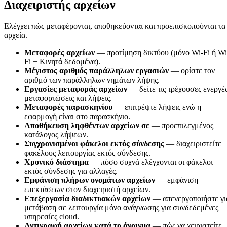
Διαχειριστής αρχείων
Ελέγχει πώς μεταφέρονται, αποθηκεύονται και προεπισκοπούνται τα
αρχεία.
Μεταφορές αρχείων
— προτίμηση δικτύου (μόνο Wi-Fi ή Wi
Fi + Κινητά δεδομένα).
Μέγιστος αριθμός παράλληλων εργασιών
— ορίστε τον
αριθμό των παράλληλων νημάτων λήψης.
Εργασίες μεταφοράς αρχείων
— δείτε τις τρέχουσες ενεργέ
μεταφορτώσεις και λήψεις.
Μεταφορές παρασκηνίου
— επιτρέψτε λήψεις ενώ η
εφαρμογή είναι στο παρασκήνιο.
Αποθήκευση ληφθέντων αρχείων σε
— προεπιλεγμένος
κατάλογος λήψεων.
Συγχρονισμένοι φάκελοι εκτός σύνδεσης
— διαχειριστείτε
φακέλους λειτουργίας εκτός σύνδεσης.
Χρονικό διάστημα
— πόσο συχνά ελέγχονται οι φάκελοι
εκτός σύνδεσης για αλλαγές.
Εμφάνιση πλήρων ονομάτων αρχείων
— εμφάνιση
επεκτάσεων στον διαχειριστή αρχείων.
Επεξεργασία διαδικτυακών αρχείων
— απενεργοποιήστε γι
μετάβαση σε λειτουργία μόνο ανάγνωσης για συνδεδεμένες
υπηρεσίες cloud.
Αντιγραφή αρχείων κατά το άνοιγμα
— πώς να χειριστείτε