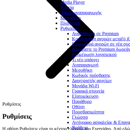
Media Player
Αρχεία
Λίστες αναπαραγωγής
Μεσοθήκη
Πλοήγηση
Ρυθμίσεις
Αναβάθμιση σε Premium
Κοινή χρήση αγορών μεταξύ i
Επαναφορά αγορών σε νέα συ
Δοκιμάστε το Premium δωρεά
Ενημέρωση λογισμικού
Τι νέο υπάρχει
Αναπαραγωγή
Μεσοθήκη
Κωδικός πρόσβασης
Διαχειριστής αρχείων
Μονάδα Wi-Fi
Γραφικά στοιχεία
Εξατομίκευση
Παράθυρο
Ρυθμίσεις
Οθόνη
Προσβασιμότητα
Ρυθμίσεις
Γλώσσα
Αντίγραφο ασφαλείας & Επαν
Βοήθεια
Η οθόνη Ρυθμίσεις είναι το κέντρο ελέγχου του Evervideo. Από εδώ