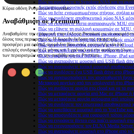
Πώς να συνδέσετε το Synology NAS και να ακού
Αναπαραγωγή μουσικής εκτός σύνδεσης στο Everm
Κύρια οθόνη Ρυθμίσεων Evervideo
Πώς να δείτε ενσωματωμένους στίχους, σχόλια κ
Πώς να συνδέσετε αποθηκευτικό χώρο NAS μέσω
Αναβάθμιση σε Premium
Πώς να εισαγάγετε λίστα αναπαραγωγής M3U στο
Πώς να εξάγετε τη συλλογή κομματιών σε M3U,
Αναβαθμίστε την εφαρμογή στην έκδοση Premium για να αφαιρέσετ
Εξαγωγή του πλήρους ιστορικού ακρόασης από το 
όλους τους περιορισμούς. Η δωρεάν έκδοση της εφαρμογής
Πώς να αναπαράγετε μουσική FLAC (χωρίς απώλε
προσφέρει μια εφάπαξ αγορά δια βίου εντός εφαρμογής και δύο
Πώς να κάνετε streaming μουσικής από το iCloud
επιλογές συνδρομής (1 μήνας και 1 χρόνος) για την αφαίρεση όλων
Πώς να προσθέσετε και να δείτε σχόλια στα ηχητ
των περιορισμών και την αναβάθμιση σε Premium.
Πώς να ακούτε ηχητικά βιβλία σε iPhone, iPad κ
Πώς να αναπαράγετε μουσική από USB flash drive
Πώς να αναπαράγετε τοπική μουσική αποθηκευμέ
Πώς να συνδέσετε ένα USB flash drive στο iPhone
Πώς να χρησιμοποιήσετε τον ισοσταθμιστή ήχου σ
Μεταφορά αρχείων από τον υπολογιστή στο iPh
Πώς να ανεβάσετε αρχεία στο cloud και να τα συν
Πώς να μεταφέρετε αρχεία από Mac σε iPhone ή 
Πώς να μεταφέρετε αρχεία ασύρματα από υπολογ
Πώς να συνδέσετε τον εσωτερικό αποθηκευτικό 
Πώς να κατεβάσετε μουσική από το YouTube και 
Πώς να αποσυνδέσετε μια εφαρμογή τρίτου μέρο
Πώς να εγγράψετε βίντεο ενώ παίζει μουσική στο
Πώς να ενεργοποιήσετε τον DLNA Media Server 
Πώς να αναπαράγετε μουσική στο iPhone από 