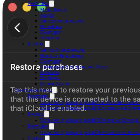
Evervideo
Media Player
Αρχεία
Λίστες αναπαραγωγής
Μεσοθήκη
Πλοήγηση
Ρυθμίσεις
Flacbox
Λίστες Αναπαραγωγής
Μουσική Βιβλιοθήκη
Πλοήγηση
Πρόγραμμα Αναπαραγωγής Ήχου
Ρυθμίσεις
Συνδέσεις
Τοπικά Αρχεία
Συχνές ερωτήσεις
Evermusic
Ποια είναι η διαφορά μεταξύ του Evermusic και τ
Ποια είναι η διαφορά μεταξύ Evermusic και Eve
Evertag
Ποια είναι η διαφορά μεταξύ Evertag και Everta
Evervideo
Ποια είναι η διαφορά μεταξύ Evervideo και Ever
Flacbox