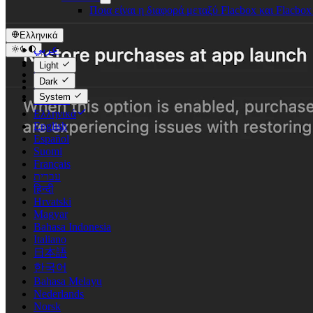
Ποια είναι η διαφορά μεταξύ Flacbox και Flacbo
Ελληνικά
عربي
Català
Light
Čeština
Dark
Dansk
System
Deutsch
Ελληνικά
English
Español
Suomi
Français
עברית
हिन्दी
Hrvatski
Magyar
Bahasa Indonesia
Italiano
日本語
한국어
Bahasa Melayu
Nederlands
Norsk