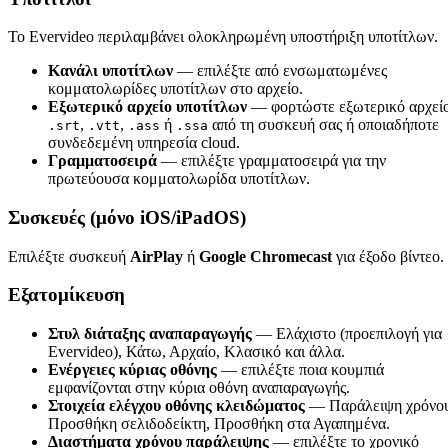
Το Evervideo περιλαμβάνει ολοκληρωμένη υποστήριξη υποτίτλων.
Κανάλι υποτίτλων
— επιλέξτε από ενσωματωμένες
κομματολωρίδες υποτίτλων στο αρχείο.
Εξωτερικό αρχείο υποτίτλων
— φορτώστε εξωτερικό αρχεί
,
,
ή
από τη συσκευή σας ή οποιαδήποτε
.srt
.vtt
.ass
.ssa
συνδεδεμένη υπηρεσία cloud.
Γραμματοσειρά
— επιλέξτε γραμματοσειρά για την
πρωτεύουσα κομματολωρίδα υποτίτλων.
Συσκευές (μόνο iOS/iPadOS)
Επιλέξτε συσκευή
AirPlay
ή
Google Chromecast
για έξοδο βίντεο.
Εξατομίκευση
Στυλ διάταξης αναπαραγωγής
— Ελάχιστο (προεπιλογή για
Evervideo), Κάτω, Αρχαίο, Κλασικό και άλλα.
Ενέργειες κύριας οθόνης
— επιλέξτε ποια κουμπιά
εμφανίζονται στην κύρια οθόνη αναπαραγωγής.
Στοιχεία ελέγχου οθόνης κλειδώματος
— Παράλειψη χρόνο
Προσθήκη σελιδοδείκτη, Προσθήκη στα Αγαπημένα.
Διαστήματα χρόνου παράλειψης
— επιλέξτε το χρονικό