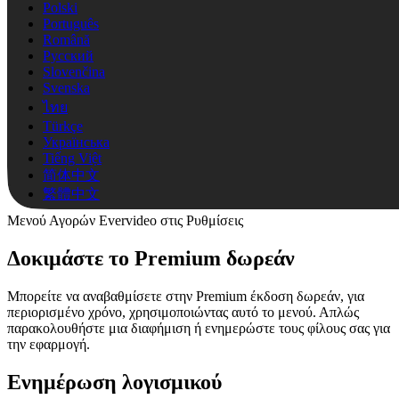
Polski
Português
Română
Русский
Slovenčina
Svenska
ไทย
Türkçe
Українська
Tiếng Việt
简体中文
繁體中文
Μενού Αγορών Evervideo στις Ρυθμίσεις
Δοκιμάστε το Premium δωρεάν
Μπορείτε να αναβαθμίσετε στην Premium έκδοση δωρεάν, για
περιορισμένο χρόνο, χρησιμοποιώντας αυτό το μενού. Απλώς
παρακολουθήστε μια διαφήμιση ή ενημερώστε τους φίλους σας για
την εφαρμογή.
Ενημέρωση λογισμικού