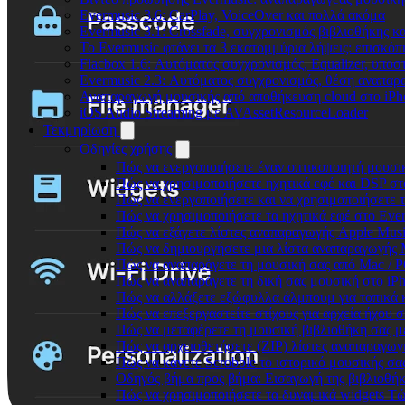
Evermusic 3.6: CarPlay, VoiceOver και πολλά ακόμα
Evermusic 3.1: Crossfade, συγχρονισμός βιβλιοθήκης κ
Το Evermusic φτάνει τα 3 εκατομμύρια λήψεις: επισκό
Flacbox 1.6: Αυτόματος συγχρονισμός, Equalizer, υπο
Evermusic 2.3: Αυτόματος συγχρονισμός, θέση αναπαρα
Αναπαραγωγή μουσικής από αποθήκευση cloud στο iPh
iOS Audio Streaming με AVAssetResourceLoader
Τεκμηρίωση
Οδηγίες χρήσης
Πώς να ενεργοποιήσετε έναν οπτικοποιητή μουσικ
Πώς να χρησιμοποιήσετε ηχητικά εφέ και DSP στο
Πώς να ενεργοποιήσετε και να χρησιμοποιήσετε 
Πώς να χρησιμοποιήσετε τα ηχητικά εφέ στο Everm
Πώς να εξάγετε λίστες αναπαραγωγής Apple Musi
Πώς να δημιουργήσετε μια λίστα αναπαραγωγής M3
Πώς να αναπαράγετε τη μουσική σας από Mac / 
Πώς να αναπαράγετε τη δική σας μουσική στο iP
Πώς να αλλάξετε εξώφυλλα άλμπουμ για τοπικά κ
Πώς να επεξεργαστείτε στίχους για αρχεία ήχου
Πώς να μεταφέρετε τη μουσική βιβλιοθήκη σας 
Πώς να αρχειοθετήσετε (ZIP) λίστες αναπαραγωγή
Πώς να κάνετε Scrobble το ιστορικό μουσικής σας
Οδηγός βήμα προς βήμα: Εισαγωγή της βιβλιοθήκη
Πώς να χρησιμοποιήσετε τα δυναμικά widgets Τώρ