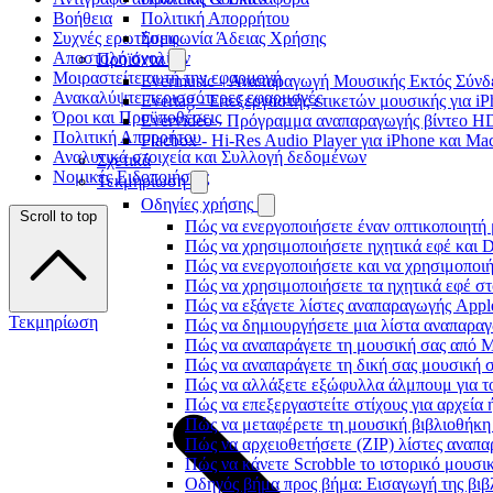
Βοήθεια
Πολιτική Απορρήτου
Συχνές ερωτήσεις
Συμφωνία Άδειας Χρήσης
Αποστολή σχολίων
Προϊόντα
Μοιραστείτε αυτή την εφαρμογή
Evermusic - Αναπαραγωγή Μουσικής Εκτός Σύνδε
Ανακαλύψτε περισσότερες εφαρμογές
Evertag - Επεξεργαστής ετικετών μουσικής για i
Όροι και Προϋποθέσεις
Evervideo - Πρόγραμμα αναπαραγωγής βίντεο HD
Πολιτική Απορρήτου
Flacbox - Hi-Res Audio Player για iPhone και Ma
Αναλυτικά στοιχεία και Συλλογή δεδομένων
Σχετικά
Νομικές Ειδοποιήσεις
Τεκμηρίωση
Οδηγίες χρήσης
Scroll to top
Πώς να ενεργοποιήσετε έναν οπτικοποιητή 
Πώς να χρησιμοποιήσετε ηχητικά εφέ και D
Πώς να ενεργοποιήσετε και να χρησιμοποι
Πώς να χρησιμοποιήσετε τα ηχητικά εφέ στο
Πώς να εξάγετε λίστες αναπαραγωγής Apple
Τεκμηρίωση
Πώς να δημιουργήσετε μια λίστα αναπαραγω
Πώς να αναπαράγετε τη μουσική σας από M
Πώς να αναπαράγετε τη δική σας μουσική σ
Πώς να αλλάξετε εξώφυλλα άλμπουμ για το
Πώς να επεξεργαστείτε στίχους για αρχεία
Πώς να μεταφέρετε τη μουσική βιβλιοθήκη
Πώς να αρχειοθετήσετε (ZIP) λίστες αναπα
Πώς να κάνετε Scrobble το ιστορικό μουσικ
Οδηγός βήμα προς βήμα: Εισαγωγή της βιβλ