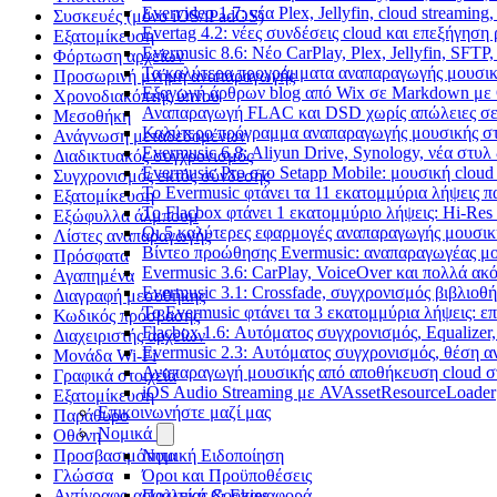
Evervideo 1.7: νέα Plex, Jellyfin, cloud streamin
Συσκευές (μόνο iOS/iPadOS)
Evertag 4.2: νέες συνδέσεις cloud και επεξήγησ
Εξατομίκευση
Evermusic 8.6: Νέο CarPlay, Plex, Jellyfin, SFTP
Φόρτωση αρχείων
Τα καλύτερα προγράμματα αναπαραγωγής μουσική
Προσωρινή μνήμη αναπαραγωγής
Εξαγωγή άρθρων blog από Wix σε Markdown με
Χρονοδιακόπτης ύπνου
Αναπαραγωγή FLAC και DSD χωρίς απώλειες σε 
Μεσοθήκη
Καλύτερο πρόγραμμα αναπαραγωγής μουσικής στο 
Ανάγνωση μεταδεδομένων
Evermusic 6.8: Aliyun Drive, Synology, νέα στυλ
Διαδικτυακός συγχρονισμός
Evermusic Pro στο Setapp Mobile: μουσική cloud
Συγχρονισμός εκτός σύνδεσης
Το Evermusic φτάνει τα 11 εκατομμύρια λήψεις 
Εξατομίκευση
Το Flacbox φτάνει 1 εκατομμύριο λήψεις: Hi-Res
Εξώφυλλα άλμπουμ
Οι 5 καλύτερες εφαρμογές αναπαραγωγής μουσική
Λίστες αναπαραγωγής
Βίντεο προώθησης Evermusic: αναπαραγωγέας μο
Πρόσφατα
Evermusic 3.6: CarPlay, VoiceOver και πολλά ακ
Αγαπημένα
Evermusic 3.1: Crossfade, συγχρονισμός βιβλιοθ
Διαγραφή μεσοθήκης
Το Evermusic φτάνει τα 3 εκατομμύρια λήψεις: 
Κωδικός πρόσβασης
Flacbox 1.6: Αυτόματος συγχρονισμός, Equalize
Διαχειριστής αρχείων
Evermusic 2.3: Αυτόματος συγχρονισμός, θέση α
Μονάδα Wi-Fi
Αναπαραγωγή μουσικής από αποθήκευση cloud στ
Γραφικά στοιχεία
iOS Audio Streaming με AVAssetResourceLoader
Εξατομίκευση
Επικοινωνήστε μαζί μας
Παράθυρο
Νομικά
Οθόνη
Προσβασιμότητα
Νομική Ειδοποίηση
Γλώσσα
Όροι και Προϋποθέσεις
Αντίγραφο ασφαλείας & Επαναφορά
Πολιτική Cookies