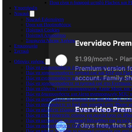
Ποια είναι η διαφορά μεταξύ Flacbox και 
Υποστήριξη
Νομικά
Νομική Ειδοποίηση
Όροι και Προϋποθέσεις
Πολιτική Cookies
Πολιτική Απορρήτου
Συμφωνία Άδειας Χρήσης
Επικοινωνία
Σχετικά
Οδηγίες χρήσης
Πώς να ενεργοποιήσετε έναν οπτικοποιητή μουσικής ενώ
Πώς να χρησιμοποιήσετε ηχητικά εφέ και DSP στο Flac
Πώς να ενεργοποιήσετε και να χρησιμοποιήσετε την αν
Πώς να χρησιμοποιήσετε τα ηχητικά εφέ στο Evermusic:
Πώς να εξάγετε λίστες αναπαραγωγής Apple Music και 
Πώς να δημιουργήσετε μια λίστα αναπαραγωγής M3U για 
Πώς να αναπαράγετε τη μουσική σας από Mac / PC / L
Πώς να αναπαράγετε τη δική σας μουσική στο iPhone χ
Πώς να αλλάξετε εξώφυλλα άλμπουμ για τοπικά κομμάτι
Πώς να επεξεργαστείτε στίχους για αρχεία ήχου σε iP
Πώς να μεταφέρετε τη μουσική βιβλιοθήκη σας μεταξύ
Πώς να αρχειοθετήσετε (ZIP) λίστες αναπαραγωγής, άλμ
Πώς να κάνετε Scrobble το ιστορικό μουσικής σας από τ