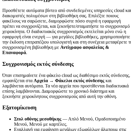
Προσθέτετε αυτόματα βίντεο από συνδεδεμένες υπηρεσίες cloud κα
διακομιστές πολυμέσων στη βιβλιοθήκη σας. Επιλέξτε ποιους
φακέλους να σαρώσετε, διαμορφώστε πόσο συχνά η εφαρμογή
πρέπει να συγχρονίζεται, και ξεκινήστε/σταματήστε το συγχρονισμό
χειροκίνητα. Ο διαδικτυακός συγχρονισμός εκτελείται μόνο ενώ η
εφαρμογή είναι ενεργή — για μεγάλες βιβλιοθήκες, χρησιμοποιήστε
την έκδοση επιτραπέζιου υπολογιστή και στη συνέχεια μεταφέρετε τ
συγχρονισμένη βιβλιοθήκη με
Αντίγραφο ασφαλείας &
Επαναφορά
.
Συγχρονισμός εκτός σύνδεσης
Όταν επισημαίνετε ένα φάκελο cloud ως διαθέσιμο εκτός σύνδεσης,
εμφανίζεται στα
Αρχεία → Φάκελοι εκτός σύνδεσης
και
λαμβάνεται αυτόματα. Τα νέα αρχεία που προστίθενται διαδικτυακά
επίσης λαμβάνονται. Διαμορφώστε το χρονικό διάστημα και
ξεκινήστε χειροκίνητους συγχρονισμούς από αυτή την οθόνη.
Εξατομίκευση
Στυλ οθόνης μεσοθήκης
— Απλό Μενού, Ομαδοποιημένο
Μενού, Μενού με καρτέλες.
Εναλλαγή για εμφάνιση μεγάλων εξωφύλλων άλμπουμ στις