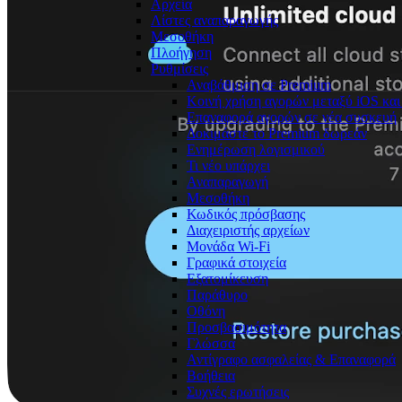
Αρχεία
Λίστες αναπαραγωγής
Μεσοθήκη
Πλοήγηση
Ρυθμίσεις
Αναβάθμιση σε Premium
Κοινή χρήση αγορών μεταξύ iOS κα
Επαναφορά αγορών σε νέα συσκευή
Δοκιμάστε το Premium δωρεάν
Ενημέρωση λογισμικού
Τι νέο υπάρχει
Αναπαραγωγή
Μεσοθήκη
Κωδικός πρόσβασης
Διαχειριστής αρχείων
Μονάδα Wi-Fi
Γραφικά στοιχεία
Εξατομίκευση
Παράθυρο
Οθόνη
Προσβασιμότητα
Γλώσσα
Αντίγραφο ασφαλείας & Επαναφορά
Βοήθεια
Συχνές ερωτήσεις