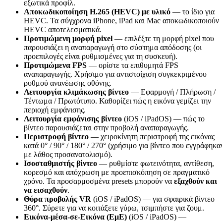
εξωτικά προφίλ.
Αποκωδικοποίηση H.265 (HEVC) με υλικό
— το ίδιο για
HEVC. Τα σύγχρονα iPhone, iPad και Mac αποκωδικοποιούν
HEVC αποτελεσματικά.
Προτιμώμενη μορφή pixel
— επιλέξτε τη μορφή pixel που
παρουσιάζει η αναπαραγωγή στο σύστημα απόδοσης (οι
προεπιλογές είναι ρυθμισμένες για τη συσκευή).
Προτιμώμενα FPS
— ορίστε τα επιθυμητά FPS
αναπαραγωγής. Χρήσιμο για αντιστοίχιση συγκεκριμένου
ρυθμού ανανέωσης οθόνης.
Λειτουργία κλιμάκωσης βίντεο
— Εφαρμογή / Πλήρωση /
Τέντωμα / Πρωτότυπο. Καθορίζει πώς η εικόνα γεμίζει την
περιοχή εμφάνισης.
Λειτουργία εμφάνισης βίντεο
(iOS / iPadOS) — πώς το
βίντεο παρουσιάζεται στην προβολή αναπαραγωγής.
Περιστροφή βίντεο
— χειροκίνητη περιστροφή της εικόνας
κατά 0° / 90° / 180° / 270° (χρήσιμο για βίντεο που εγγράφηκα
με λάθος προσανατολισμό).
Ισοσταθμιστής βίντεο
— ρυθμίστε φωτεινότητα, αντίθεση,
κορεσμό και απόχρωση με προεπισκόπηση σε πραγματικό
χρόνο. Τα προσαρμοσμένα presets μπορούν να
εξαχθούν και
να εισαχθούν
.
Θύρα προβολής VR
(iOS / iPadOS) — για σφαιρικά βίντεο
360°. Σύρετε για να κοιτάξετε γύρω, τσιμπήστε για ζουμ.
Εικόνα-μέσα-σε-Εικόνα (ΕμΕ)
(iOS / iPadOS) —