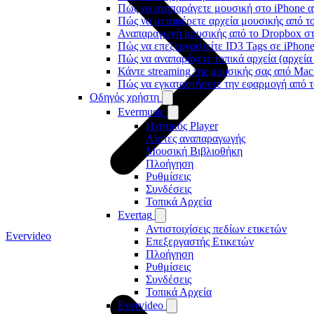
Πώς να αναπαράγετε μουσική στο iPhone
Πώς να μεταφέρετε αρχεία μουσικής από το
Αναπαραγωγή μουσικής από το Dropbox στο
Πώς να επεξεργαστείτε ID3 Tags σε iPhon
Πώς να αναπαράγετε τοπικά αρχεία (αρχεία
Κάντε streaming της μουσικής σας από Ma
Πώς να εγκαταστήσετε την εφαρμογή από τ
Οδηγός χρήστη
Evermusic
Ηχητικός Player
Λίστες αναπαραγωγής
Μουσική Βιβλιοθήκη
Πλοήγηση
Ρυθμίσεις
Συνδέσεις
Τοπικά Αρχεία
Evertag
Αντιστοιχίσεις πεδίων ετικετών
Evervideo
Επεξεργαστής Ετικετών
Πλοήγηση
Ρυθμίσεις
Συνδέσεις
Τοπικά Αρχεία
Evervideo