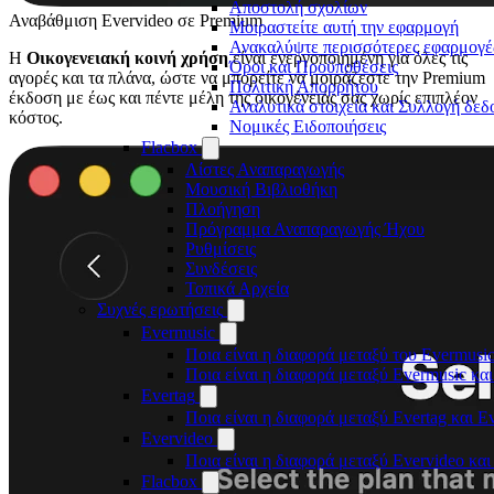
Αποστολή σχολίων
Αναβάθμιση Evervideo σε Premium
Μοιραστείτε αυτή την εφαρμογή
Ανακαλύψτε περισσότερες εφαρμογέ
Η
Οικογενειακή κοινή χρήση
είναι ενεργοποιημένη για όλες τις
Όροι και Προϋποθέσεις
αγορές και τα πλάνα, ώστε να μπορείτε να μοιράζεστε την Premium
Πολιτική Απορρήτου
έκδοση με έως και πέντε μέλη της οικογένειάς σας χωρίς επιπλέον
Αναλυτικά στοιχεία και Συλλογή δε
κόστος.
Νομικές Ειδοποιήσεις
Flacbox
Λίστες Αναπαραγωγής
Μουσική Βιβλιοθήκη
Πλοήγηση
Πρόγραμμα Αναπαραγωγής Ήχου
Ρυθμίσεις
Συνδέσεις
Τοπικά Αρχεία
Συχνές ερωτήσεις
Evermusic
Ποια είναι η διαφορά μεταξύ του Evermusic
Ποια είναι η διαφορά μεταξύ Evermusic κα
Evertag
Ποια είναι η διαφορά μεταξύ Evertag και E
Evervideo
Ποια είναι η διαφορά μεταξύ Evervideo κα
Flacbox