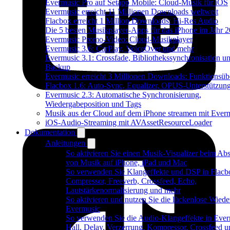
Evermusic Pro auf Setapp Mobile: Cloud-Musik für iOS
Evermusic erreicht 11 Millionen Downloads weltweit
Flacbox erreicht 1 Million Downloads: Hi-Res Audio
Die 5 besten Musikplayer-Apps für das iPhone im Jahr 
Evermusic Promo-Video: Cloud-Musikplayer
Evermusic 3.6: CarPlay, VoiceOver und mehr
Evermusic 3.1: Crossfade, Bibliothekssynchronisation u
Backup
Evermusic erreicht 3 Millionen Downloads: Funktionsübe
Flacbox 1.6: Auto-Sync, Equalizer, OPUS-Unterstützun
Evermusic 2.3: Automatische Synchronisierung,
Wiedergabeposition und Tags
Musik aus der Cloud auf dem iPhone streamen mit Ever
iOS-Audio-Streaming mit AVAssetResourceLoader
Dokumentation
Anleitungen
So aktivieren Sie einen Musik-Visualizer beim Abs
von Musik auf iPhone, iPad und Mac
So verwenden Sie Klangeffekte und DSP in Flacb
Compressor, Freeverb, Crossfeed, Echo,
Lautstärkenormalisierung und mehr
So aktivieren und nutzen Sie die lückenlose Wiede
Evermusic
So verwenden Sie die Audio-Klangeffekte in Ever
Hall, Delay, Verzerrung, Kompressor, Crossfeed u