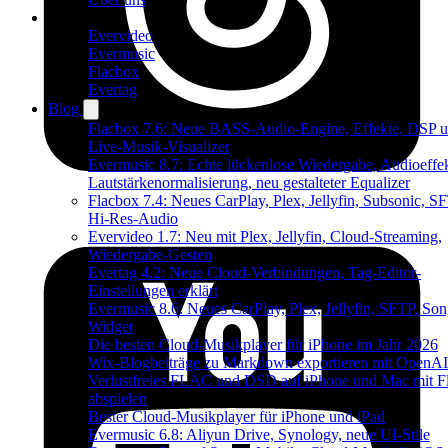
Produkte
Evervideo
Evermusic
Flacbox
Evertag
Blog
Flacbox 7.6: Neue BASS-Audio-Engine, Effekte, DSP u
Live-Musik-Visualizer
Evermusic 8.7: Echte lückenlose Wiedergabe, Audioeffek
Lautstärkenormalisierung, neu gestalteter Equalizer
Flacbox 7.4: Neues CarPlay, Plex, Jellyfin, Subsonic, S
Hi-Res-Audio
Evervideo 1.7: Neu mit Plex, Jellyfin, Cloud-Streaming,
Wiedergabe-Gesten
Evertag 4.2: Neue Cloud-Verbindungen, Tag-Editor-
Einstellungen erklärt
Evermusic 8.6: Neues CarPlay, Plex, Jellyfin, SFTP, Son
Widget
Die besten Cloud-Musikplayer für iPhone im Jahr 2026
Wix-Blogbeiträge zu Markdown exportieren mit OpenAI
Verlustfreies FLAC und DSD auf iPhone und Mac mit F
abspielen
Bester Cloud-Musikplayer für iPhone und iPad
Evermusic 6.8: Aliyun Drive, Synology, neue UI-Stile