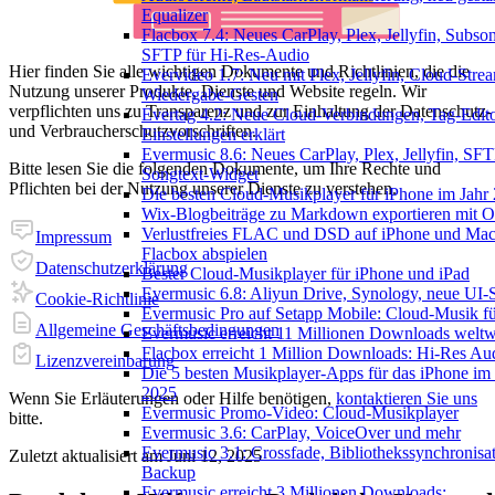
Equalizer
Flacbox 7.4: Neues CarPlay, Plex, Jellyfin, Subson
SFTP für Hi-Res-Audio
Hier finden Sie alle wichtigen Dokumente und Richtlinien, die die
Evervideo 1.7: Neu mit Plex, Jellyfin, Cloud-Stre
Nutzung unserer Produkte, Dienste und Website regeln. Wir
Wiedergabe-Gesten
verpflichten uns zu Transparenz und zur Einhaltung der Datenschutz-
Evertag 4.2: Neue Cloud-Verbindungen, Tag-Edito
und Verbraucherschutzvorschriften.
Einstellungen erklärt
Evermusic 8.6: Neues CarPlay, Plex, Jellyfin, SFT
Bitte lesen Sie die folgenden Dokumente, um Ihre Rechte und
Songtext-Widget
Pflichten bei der Nutzung unserer Dienste zu verstehen.
Die besten Cloud-Musikplayer für iPhone im Jahr
Wix-Blogbeiträge zu Markdown exportieren mit 
Verlustfreies FLAC und DSD auf iPhone und Mac
Impressum
Flacbox abspielen
Datenschutzerklärung
Bester Cloud-Musikplayer für iPhone und iPad
Evermusic 6.8: Aliyun Drive, Synology, neue UI-S
Cookie-Richtlinie
Evermusic Pro auf Setapp Mobile: Cloud-Musik f
Allgemeine Geschäftsbedingungen
Evermusic erreicht 11 Millionen Downloads weltw
Flacbox erreicht 1 Million Downloads: Hi-Res Au
Lizenzvereinbarung
Die 5 besten Musikplayer-Apps für das iPhone im 
2025
Wenn Sie Erläuterungen oder Hilfe benötigen,
kontaktieren Sie uns
Evermusic Promo-Video: Cloud-Musikplayer
bitte.
Evermusic 3.6: CarPlay, VoiceOver und mehr
Evermusic 3.1: Crossfade, Bibliothekssynchronisa
Zuletzt aktualisiert am
Juni 12, 2025
Backup
Evermusic erreicht 3 Millionen Downloads: