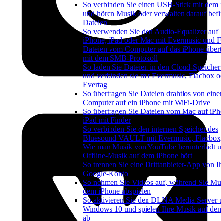
So verbinden Sie einen USB-Stick mit dem
und hören Musik oder verwalten darauf befi
Dateien
So verwenden Sie den Audio-Equalizer auf
iPhone, iPad oder Mac mit Evermusic und 
Dateien vom Computer auf das iPhone über
mit dem SMB-Protokoll
So laden Sie Dateien in den Cloud-Speicher
und verbinden sie mit Evermusic, Flacbox o
Evertag
So übertragen Sie Dateien drahtlos von ein
Computer auf ein iPhone mit WiFi-Drive
So übertragen Sie Dateien vom Mac auf iPh
iPad mit Finder
So verbinden Sie den internen Speicher des
Bluesound VAULT mit Evermusic, Flacbox,
Wie man Musik von YouTube herunterlädt 
Offline-Musik auf dem iPhone hört
So trennen Sie eine Drittanbieter-App von 
Google-Konto
So nehmen Sie Videos auf, während Sie Mu
dem iPhone abspielen
So aktivieren Sie den DLNA Media Server 
Windows 10 und spielen Ihre Musik auf de
ab