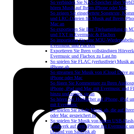
So verbinden Sie NAS-Speicher über We
hören Musik auf Ihrem iPhone oder Mac
So zeigen Sie eingebettete Songtexte, Kom
und LRC-Dateien für Musik auf Ihrem iPho
Mac an
So exportieren Sie Ihre Titelsammlung in
und TXT in Evermusic & Flacbox
So importieren Sie eine M3U-Wiedergabelist
Evermusic und Flacbox
Exportieren Sie Ihren vollständigen Hörverl
Evermusic und Flacbox zu Last.fm
So spielen Sie FLAC (verlustfreie) Musik a
iPhone ab
So streamen Sie Musik von iCloud Drive au
iPhone oder Mac
So fügen Sie Kommentare zu Ihren Audiosp
iPhone, iPad und Mac mit Evermusic und F
hinzu und zeigen sie an
So hören Sie Hörbücher auf iPhone, iPad 
mit Evermusic
So spielen Sie lokale Musik ab, die auf Ihr
oder Mac gespeichert ist
So spielen Sie Musik von einem USB-Flash
Laufwerk auf dem iPhone mit Evermusic u
iXpand von SanDisk ab