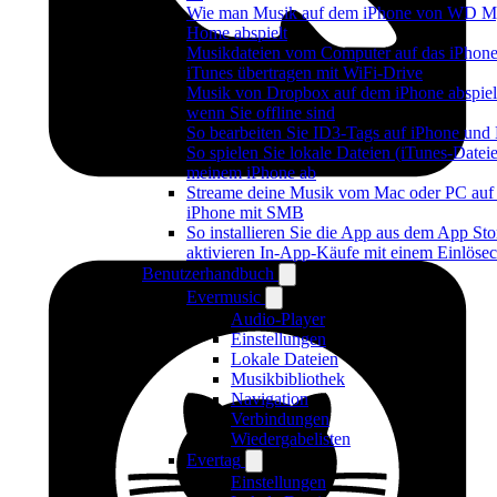
Wie man Musik auf dem iPhone von WD M
Home abspielt
Musikdateien vom Computer auf das iPhon
iTunes übertragen mit WiFi-Drive
Musik von Dropbox auf dem iPhone abspiel
wenn Sie offline sind
So bearbeiten Sie ID3-Tags auf iPhone und
So spielen Sie lokale Dateien (iTunes-Dateie
meinem iPhone ab
Streame deine Musik vom Mac oder PC auf
iPhone mit SMB
So installieren Sie die App aus dem App Sto
aktivieren In-App-Käufe mit einem Einlöse
Benutzerhandbuch
Evermusic
Audio-Player
Einstellungen
Lokale Dateien
Musikbibliothek
Navigation
Verbindungen
Wiedergabelisten
Evertag
Einstellungen