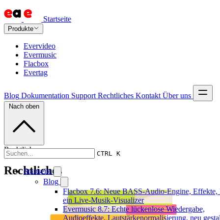
Startseite
Produkte
Evervideo
Evermusic
Flacbox
Evertag
Blog
Dokumentation
Support
Rechtliches
Kontakt
Über uns
Nach oben
Rechtliches
CTRL K
Rechtliches
Startseite
Blog
Flacbox 7.6: Neue BASS-Audio-Engine, Effekte,
ein Live-Musik-Visualizer
Evermusic 8.7: Echte lückenlose Wiedergabe,
Audioeffekte, Lautstärkenormalisierung, neu gestal