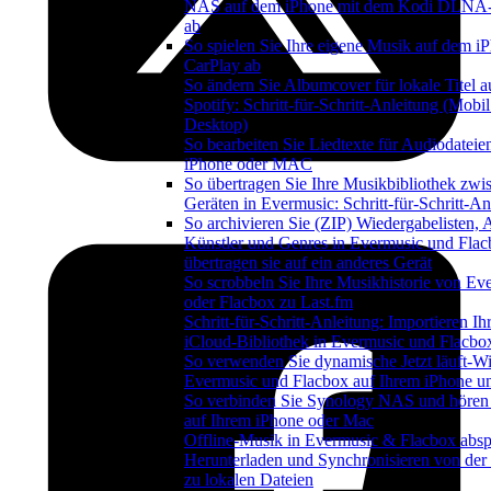
NAS auf dem iPhone mit dem Kodi DLNA-
ab
So spielen Sie Ihre eigene Musik auf dem i
CarPlay ab
So ändern Sie Albumcover für lokale Titel a
Spotify: Schritt-für-Schritt-Anleitung (Mobi
Desktop)
So bearbeiten Sie Liedtexte für Audiodateie
iPhone oder MAC
So übertragen Sie Ihre Musikbibliothek zwi
Geräten in Evermusic: Schritt-für-Schritt-An
So archivieren Sie (ZIP) Wiedergabelisten, 
Künstler und Genres in Evermusic und Fla
übertragen sie auf ein anderes Gerät
So scrobbeln Sie Ihre Musikhistorie von Ev
oder Flacbox zu Last.fm
Schritt-für-Schritt-Anleitung: Importieren Ih
iCloud-Bibliothek in Evermusic und Flacbo
So verwenden Sie dynamische Jetzt läuft-Wi
Evermusic und Flacbox auf Ihrem iPhone 
So verbinden Sie Synology NAS und hören
auf Ihrem iPhone oder Mac
Offline-Musik in Evermusic & Flacbox absp
Herunterladen und Synchronisieren von der
zu lokalen Dateien