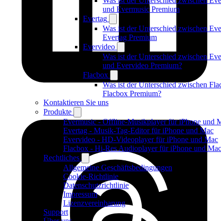
Was ist der Unterschied zwischen Ev
und Evermusic Premium
Evertag
Was ist der Unterschied zwischen Eve
Evertag Premium
Evervideo
Was ist der Unterschied zwischen Ev
und Evervideo Premium?
Flacbox
Was ist der Unterschied zwischen Fl
Flacbox Premium?
Kontaktieren Sie uns
Produkte
Evermusic - Offline-Musikplayer für iPhone und 
Evertag - Musik-Tag-Editor für iPhone und Mac
Evervideo - HD-Videoplayer für iPhone und Mac
Flacbox - Hi-Res Audioplayer für iPhone und Ma
Rechtliches
Allgemeine Geschäftsbedingungen
Cookie-Richtlinie
Datenschutzrichtlinie
Impressum
Lizenzvereinbarung
Support
Über uns