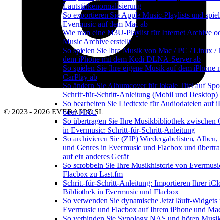
Lautstärkenormalisierung
So exportieren Sie Apple Music-Playlists und spiel
Evermusic auf dem Mac ab
Wie man eine M3U-Playlist für Internet Archive o
Music Archive erstellt
So spielen Sie Ihre Musik von Mac / PC / Linux /
dem iPhone mit dem Kodi DLNA-Server ab
So spielen Sie Ihre eigene Musik auf dem iPhone 
CarPlay ab
So ändern Sie Albumcover für lokale Titel auf Spot
Schritt-für-Schritt-Anleitung (Mobil und Desktop)
So bearbeiten Sie Liedtexte für Audiodateien auf 
© 2023 - 2026 EVERAPPZ SL
oder MAC
So übertragen Sie Ihre Musikbibliothek zwischen 
in Evermusic: Schritt-für-Schritt-Anleitung
So archivieren Sie (ZIP) Wiedergabelisten, Alben,
und Genres in Evermusic und Flacbox und übertra
auf ein anderes Gerät
So scrobbeln Sie Ihre Musikhistorie von Evermusi
Flacbox zu Last.fm
Schritt-für-Schritt-Anleitung: Importieren Ihrer iC
Bibliothek in Evermusic und Flacbox
So verwenden Sie dynamische Jetzt läuft-Widgets 
Evermusic und Flacbox auf Ihrem iPhone und Ma
So verbinden Sie Synology NAS und hören Musik