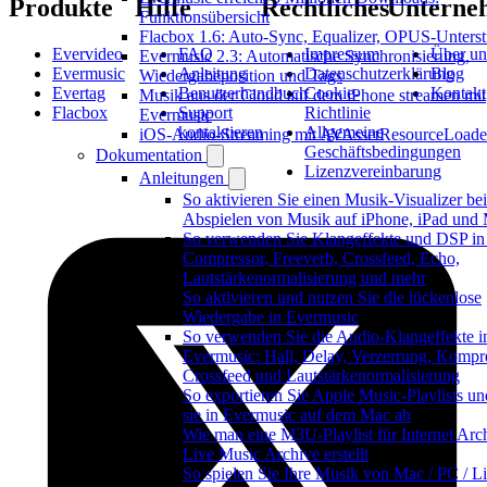
Produkte
Hilfe
Rechtliches
Unterne
Funktionsübersicht
Flacbox 1.6: Auto-Sync, Equalizer, OPUS-Unters
Evervideo
FAQ
Impressum
Über un
Evermusic 2.3: Automatische Synchronisierung,
Evermusic
Anleitung
Datenschutzerklärung
Blog
Wiedergabeposition und Tags
Evertag
Benutzerhandbuch
Cookie-
Kontakt
Musik aus der Cloud auf dem iPhone streamen mit
Flacbox
Support
Richtlinie
Evermusic
kontaktieren
Allgemeine
iOS-Audio-Streaming mit AVAssetResourceLoade
Geschäftsbedingungen
Dokumentation
Lizenzvereinbarung
Anleitungen
So aktivieren Sie einen Musik-Visualizer be
Abspielen von Musik auf iPhone, iPad und
So verwenden Sie Klangeffekte und DSP in
Compressor, Freeverb, Crossfeed, Echo,
Lautstärkenormalisierung und mehr
So aktivieren und nutzen Sie die lückenlose
Wiedergabe in Evermusic
So verwenden Sie die Audio-Klangeffekte i
Evermusic: Hall, Delay, Verzerrung, Kompre
Crossfeed und Lautstärkenormalisierung
So exportieren Sie Apple Music-Playlists un
sie in Evermusic auf dem Mac ab
Wie man eine M3U-Playlist für Internet Arc
Live Music Archive erstellt
So spielen Sie Ihre Musik von Mac / PC / Li