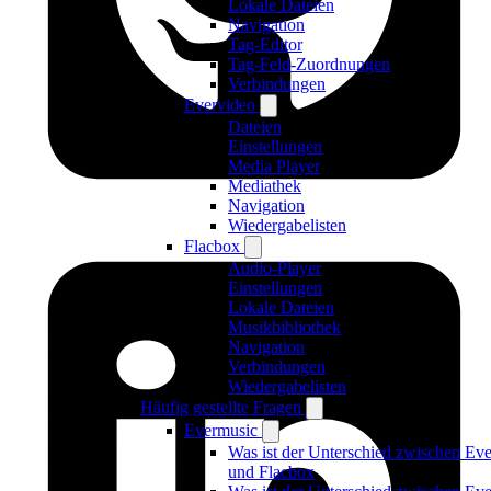
Lokale Dateien
Navigation
Tag-Editor
Tag-Feld-Zuordnungen
Verbindungen
Evervideo
Dateien
Einstellungen
Media Player
Mediathek
Navigation
Wiedergabelisten
Flacbox
Audio-Player
Einstellungen
Lokale Dateien
Musikbibliothek
Navigation
Verbindungen
Wiedergabelisten
Häufig gestellte Fragen
Evermusic
Was ist der Unterschied zwischen Ev
und Flacbox