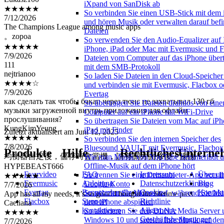
★★★★★
iXpand von SanDisk ab
7/12/2026
So verbinden Sie einen USB-Stick mit dem
The Champions League among music apps
und hören Musik oder verwalten darauf befi
。zopoa
Dateien
★★★★★
So verwenden Sie den Audio-Equalizer auf
7/9/2026
iPhone, iPad oder Mac mit Evermusic und 
111
Dateien vom Computer auf das iPhone über
nejtrianoo
mit dem SMB-Protokoll
★★★★☆
So laden Sie Dateien in den Cloud-Speicher
7/9/2026
und verbinden sie mit Evermusic, Flacbox o
как сделать так чтобы бэкап через тюнс не захватывал 130 гб
Evertag
музыки загруженной внутрь приложения для офлайн
So übertragen Sie Dateien drahtlos von ein
прослушивания?
Computer auf ein iPhone mit WiFi-Drive
KungKimYeung
So übertragen Sie Dateien vom Mac auf iPh
iPad mit Finder
★★★★★
Zuletzt aktualisiert am
Juni 12, 2025
So verbinden Sie den internen Speicher des
7/8/2026
Bluesound VAULT mit Evermusic, Flacbox,
均衡器自定後，儲存時會當機，請有關方面修復！謝謝！
Produkte
Hilfe
Rechtliches
Unterne
Wie man Musik von YouTube herunterlädt 
HYPEBEAST666
Offline-Musik auf dem iPhone hört
★★★★★
Evervideo
FAQ
Impressum
Über un
So trennen Sie eine Drittanbieter-App von 
7/7/2026
Evermusic
Anleitung
Datenschutzerklärung
Blog
Google-Konto
App has all my needs, it’s so good I bought the lifetime pass
Evertag
Benutzerhandbuch
Cookie-
Kontakt
So nehmen Sie Videos auf, während Sie Mu
Caeliana
Flacbox
Support
Richtlinie
dem iPhone abspielen
★★★★★
kontaktieren
Allgemeine
So aktivieren Sie den DLNA Media Server 
7/7/2026
Geschäftsbedingungen
Windows 10 und spielen Ihre Musik auf de
非常實用！但希望可以針對動態歌詞逐句重複，以及前5秒後5