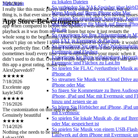
zu lokalen Dateien
Mehr lesen
I really like this music player and been using it for a while, but the
So verbinden Sie NAS-Speicher über We
thing is, is that ever since the latest update, the app been having issues
hören Musik auf Ihrem iPhone oder Mac
like the slider/scrubbing and playback not working when I leave the
So zeigen Sie eingebettete Songtexte, Kom
App Store-Bewertungen
app when compared to before the update, I was able to resume my
und LRC-Dateien für Musik auf Ihrem iPho
playback as it was from my latest listen but now it just restarts the
Mac an
whole song to the beginning. Also I skip/scrub through the audio and 
So exportieren Sie Ihre Titelsammlung in
doesn’t play on where I leave it on, compared to before were it would
und TXT in Evermusic & Flacbox
work perfectly fine. One thing I noticed as well is a little popping noi
So importieren Sie eine M3U-Wiedergabelist
(sometimes loud) every time your scrubbing thru your music when it
Evermusic und Flacbox
didn’t used to do that. Overall I really hope yall fix this but I still give
Exportieren Sie Ihren vollständigen Hörverl
this app a great rating, thank you
Evermusic und Flacbox zu Last.fm
AlexQuevedo97
So spielen Sie FLAC (verlustfreie) Musik a
★★★★★
iPhone ab
7/18/2026
So streamen Sie Musik von iCloud Drive au
Excelente app
iPhone oder Mac
kayle3456
So fügen Sie Kommentare zu Ihren Audiosp
★★★★★
iPhone, iPad und Mac mit Evermusic und F
7/16/2026
hinzu und zeigen sie an
The customization on this app is great!
So hören Sie Hörbücher auf iPhone, iPad 
Genuinely beautiful
mit Evermusic
★★★★★
So spielen Sie lokale Musik ab, die auf Ihr
7/14/2026
oder Mac gespeichert ist
Nothing else needs to be said
So spielen Sie Musik von einem USB-Flash
Łukasz100
Laufwerk auf dem iPhone mit Evermusic u