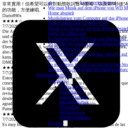
Lizenzvereinbarung
ab
的功能，方便練唱。
Wie man Musik auf dem iPhone von WD M
Dario890x
Home abspielt
★★★★☆
Musikdateien vom Computer auf das iPhon
7/7/2026
iTunes übertragen mit WiFi-Drive
Die App ist in ihrem Funktionsumfang sehr solide, es wäre aber schö
Musik von Dropbox auf dem iPhone abspiel
und sinnvoll, wenn in der Bibliotheksansicht unter Alben, die Anzahl
wenn Sie offline sind
der Songs anstatt die Albumlaufzeit unter den Alben stehen würde.
So bearbeiten Sie ID3-Tags auf iPhone und
Ebenfalls wäre es toll, wenn man die ganzen Reiter in der Bibliothek,
So spielen Sie lokale Dateien (iTunes-Dateie
also Alben, Künstler, Songs usw. selber anpassen und ausblenden
meinem iPhone ab
kann, dann gäbe es 5 Sterne.
Streame deine Musik vom Mac oder PC auf
DMOL9023
iPhone mit SMB
★★★★☆
So installieren Sie die App aus dem App Sto
7/7/2026
aktivieren In-App-Käufe mit einem Einlöse
Estoy pagando la versión premiun excelente las actualizaciónes la
Benutzerhandbuch
conexión con Google Drive y One Drive va excelente lo único es que
Evermusic
la app cuando dejó en reproducción se cierra no se porque ya he
Audio-Player
revisado en configuraciónes y todo en orden el problema lo tengo
Einstellungen
desde hace 4 días si me pueden orientar para solucionar se los
Lokale Dateien
agradezco la app esta actualizada a la última versión.
Musikbibliothek
Pamela Velazco
Navigation
★★★★★
Verbindungen
7/7/2026
Wiedergabelisten
Es muy buena se adapta a mí gratis puedo cambiar la posición de las
Evertag
canciones es lo máximo no la dañen