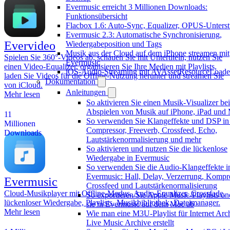
Evermusic erreicht 3 Millionen Downloads:
Funktionsübersicht
Flacbox 1.6: Auto-Sync, Equalizer, OPUS-Unters
Evermusic 2.3: Automatische Synchronisierung,
Evervideo
Wiedergabeposition und Tags
Musik aus der Cloud auf dem iPhone streamen mit
Spielen Sie 360°-Videos ab, schauen Sie mit Untertiteln, nutzen Sie
Evermusic
einen Video-Equalizer, organisieren Sie Ihre Medien mit Playlists,
iOS-Audio-Streaming mit AVAssetResourceLoade
laden Sie Videos für die Offline-Nutzung herunter und streamen Sie
Dokumentation
von iCloud.
Anleitungen
Mehr lesen
So aktivieren Sie einen Musik-Visualizer be
Abspielen von Musik auf iPhone, iPad und
11
So verwenden Sie Klangeffekte und DSP in
Millionen
Compressor, Freeverb, Crossfeed, Echo,
Downloads
Lautstärkenormalisierung und mehr
So aktivieren und nutzen Sie die lückenlose
Wiedergabe in Evermusic
So verwenden Sie die Audio-Klangeffekte i
Evermusic: Hall, Delay, Verzerrung, Kompre
Evermusic
Crossfeed und Lautstärkenormalisierung
Cloud-Musikplayer mit Offline-Modus, Audio-Equalizer, Crossfade,
So exportieren Sie Apple Music-Playlists un
lückenloser Wiedergabe, Playlists, Musikbibliothek, Dateimanager.
sie in Evermusic auf dem Mac ab
Mehr lesen
Wie man eine M3U-Playlist für Internet Arc
Live Music Archive erstellt