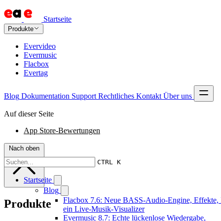
Startseite
Produkte
Evervideo
Evermusic
Flacbox
Evertag
Blog
Dokumentation
Support
Rechtliches
Kontakt
Über uns
Auf dieser Seite
App Store-Bewertungen
Nach oben
CTRL K
Startseite
Blog
Flacbox 7.6: Neue BASS-Audio-Engine, Effekte,
Produkte
ein Live-Musik-Visualizer
Evermusic 8.7: Echte lückenlose Wiedergabe,