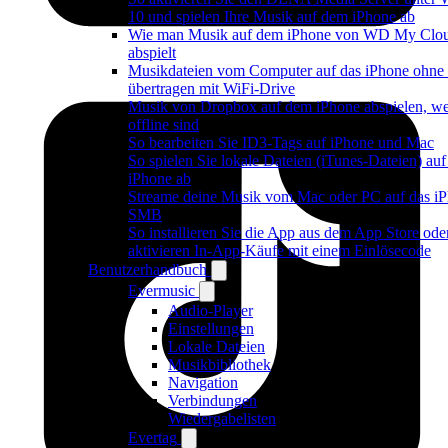
10 und spielen Ihre Musik auf dem iPhone ab
Wie man Musik auf dem iPhone von WD My Cl
abspielt
Musikdateien vom Computer auf das iPhone ohne
übertragen mit WiFi-Drive
Musik von Dropbox auf dem iPhone abspielen, w
offline sind
So bearbeiten Sie ID3-Tags auf iPhone und Mac
So spielen Sie lokale Dateien (iTunes-Dateien) au
iPhone ab
Streame deine Musik vom Mac oder PC auf das iP
SMB
So installieren Sie die App aus dem App Store ode
aktivieren In-App-Käufe mit einem Einlösecode
Benutzerhandbuch
Evermusic
Audio-Player
Einstellungen
Lokale Dateien
Musikbibliothek
Navigation
Verbindungen
Wiedergabelisten
Evertag