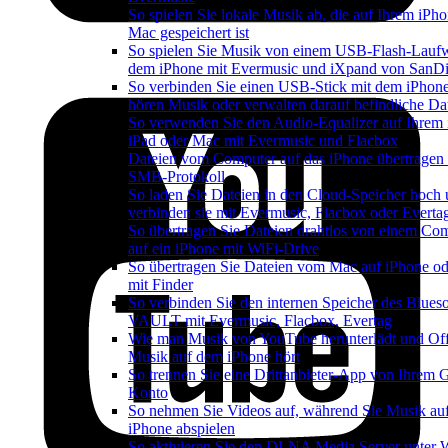
So spielen Sie lokale Musik ab, die auf Ihrem iPh
Mac gespeichert ist
So spielen Sie Musik von einem USB-Flash-Lauf
dem iPhone mit Evermusic und iXpand von SanDi
So verbinden Sie einen USB-Stick mit dem iPhon
hören Musik oder verwalten darauf befindliche Da
So verwenden Sie den Audio-Equalizer auf Ihrem 
iPad oder Mac mit Evermusic und Flacbox
Dateien vom Computer auf das iPhone übertragen
SMB-Protokoll
So laden Sie Dateien in den Cloud-Speicher hoch
verbinden sie mit Evermusic, Flacbox oder Everta
So übertragen Sie Dateien drahtlos von einem Co
auf ein iPhone mit WiFi-Drive
So übertragen Sie Dateien vom Mac auf iPhone od
mit Finder
So verbinden Sie den internen Speicher des Blues
VAULT mit Evermusic, Flacbox, Evertag
Wie man Musik von YouTube herunterlädt und Off
Musik auf dem iPhone hört
So trennen Sie eine Drittanbieter-App von Ihrem 
Konto
So nehmen Sie Videos auf, während Sie Musik au
iPhone abspielen
So aktivieren Sie den DLNA Media Server unter