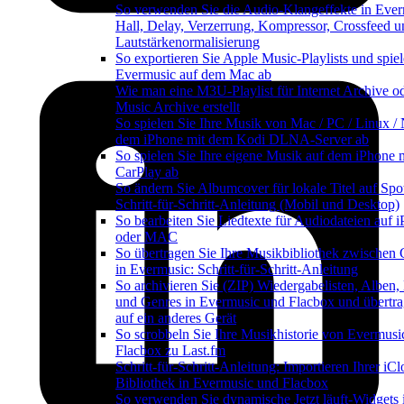
So verwenden Sie die Audio-Klangeffekte in Ever
Hall, Delay, Verzerrung, Kompressor, Crossfeed u
Lautstärkenormalisierung
So exportieren Sie Apple Music-Playlists und spiel
Evermusic auf dem Mac ab
Wie man eine M3U-Playlist für Internet Archive o
Music Archive erstellt
So spielen Sie Ihre Musik von Mac / PC / Linux /
dem iPhone mit dem Kodi DLNA-Server ab
So spielen Sie Ihre eigene Musik auf dem iPhone 
CarPlay ab
So ändern Sie Albumcover für lokale Titel auf Spot
Schritt-für-Schritt-Anleitung (Mobil und Desktop)
So bearbeiten Sie Liedtexte für Audiodateien auf 
oder MAC
So übertragen Sie Ihre Musikbibliothek zwischen 
in Evermusic: Schritt-für-Schritt-Anleitung
So archivieren Sie (ZIP) Wiedergabelisten, Alben,
und Genres in Evermusic und Flacbox und übertra
auf ein anderes Gerät
So scrobbeln Sie Ihre Musikhistorie von Evermusi
Flacbox zu Last.fm
Schritt-für-Schritt-Anleitung: Importieren Ihrer iC
Bibliothek in Evermusic und Flacbox
So verwenden Sie dynamische Jetzt läuft-Widgets 