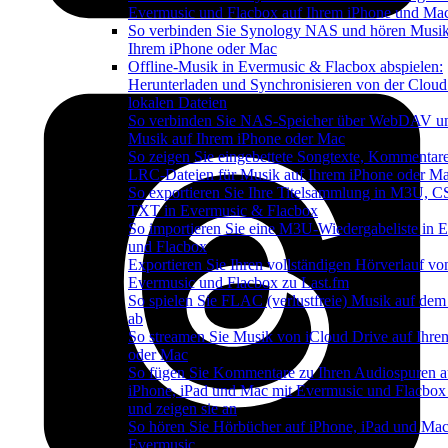
Evermusic und Flacbox auf Ihrem iPhone und Ma
So verbinden Sie Synology NAS und hören Musik
Ihrem iPhone oder Mac
Offline-Musik in Evermusic & Flacbox abspielen:
Herunterladen und Synchronisieren von der Cloud
lokalen Dateien
So verbinden Sie NAS-Speicher über WebDAV u
Musik auf Ihrem iPhone oder Mac
So zeigen Sie eingebettete Songtexte, Kommentar
LRC-Dateien für Musik auf Ihrem iPhone oder M
So exportieren Sie Ihre Titelsammlung in M3U, 
TXT in Evermusic & Flacbox
So importieren Sie eine M3U-Wiedergabeliste in 
und Flacbox
Exportieren Sie Ihren vollständigen Hörverlauf vo
Evermusic und Flacbox zu Last.fm
So spielen Sie FLAC (verlustfreie) Musik auf dem
ab
So streamen Sie Musik von iCloud Drive auf Ihre
oder Mac
So fügen Sie Kommentare zu Ihren Audiospuren a
iPhone, iPad und Mac mit Evermusic und Flacbox
und zeigen sie an
So hören Sie Hörbücher auf iPhone, iPad und Mac
Evermusic