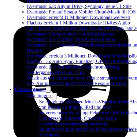
Bester Cloud-Musikplayer für iPhone und iPad
Evermusic 6.8: Aliyun Drive, Synology, neue UI-Stile
Evermusic Pro auf Setapp Mobile: Cloud-Musik für iOS
Evermusic erreicht 11 Millionen Downloads weltweit
Flacbox erreicht 1 Million Downloads: Hi-Res Audio
Die 5 besten Musikplayer-Apps für das iPhone im Jahr 
Evermusic Promo-Video: Cloud-Musikplayer
Evermusic 3.6: CarPlay, VoiceOver und mehr
Evermusic 3.1: Crossfade, Bibliothekssynchronisation u
Backup
Evermusic erreicht 3 Millionen Downloads: Funktionsübe
Flacbox 1.6: Auto-Sync, Equalizer, OPUS-Unterstützun
Evermusic 2.3: Automatische Synchronisierung,
Wiedergabeposition und Tags
Musik aus der Cloud auf dem iPhone streamen mit Ever
iOS-Audio-Streaming mit AVAssetResourceLoader
Dokumentation
Anleitungen
So aktivieren Sie einen Musik-Visualizer beim Abs
von Musik auf iPhone, iPad und Mac
So verwenden Sie Klangeffekte und DSP in Flacb
Compressor, Freeverb, Crossfeed, Echo,
Lautstärkenormalisierung und mehr
So aktivieren und nutzen Sie die lückenlose Wiede
Evermusic