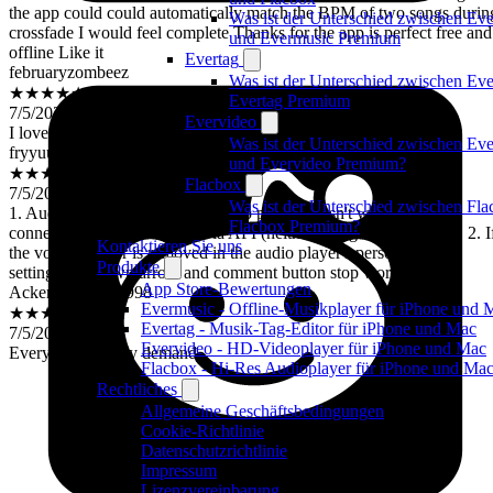
crossfade I would feel complete Thanks for the app is perfect free and
Was ist der Unterschied zwischen Ev
offline Like it
und Evermusic Premium
februaryzombeez
Evertag
★★★★★
Was ist der Unterschied zwischen Eve
7/5/2026
Evertag Premium
I love it, very easy to use
Evervideo
fryyuuy
Was ist der Unterschied zwischen Ev
★★★★★
und Evervideo Premium?
7/5/2026
Flacbox
1. Audio track caching in the audio player doesn't work when
Was ist der Unterschied zwischen Fl
connecting to cloud storage via API (neither Google nor Yandex). 2. I
Flacbox Premium?
the volume slider is removed in the audio player's personalization
Kontaktieren Sie uns
settings, the down arrow and comment button stop working.
Produkte
Ackerman24121998
App Store-Bewertungen
★★★★★
Evermusic - Offline-Musikplayer für iPhone und 
7/5/2026
Evertag - Musik-Tag-Editor für iPhone und Mac
Everything fits my demanđ
Evervideo - HD-Videoplayer für iPhone und Mac
Flacbox - Hi-Res Audioplayer für iPhone und Ma
Rechtliches
Allgemeine Geschäftsbedingungen
Cookie-Richtlinie
Datenschutzrichtlinie
Impressum
Lizenzvereinbarung