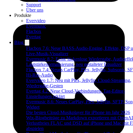
Support
Über uns
Produkte
Evervideo
Evermusic
Flacbox
Evertag
Blog
Flacbox 7.6: Neue BASS-Audio-Engine, Effekte, DSP u
Live-Musik-Visualizer
Evermusic 8.7: Echte lückenlose Wiedergabe, Audioeffek
Lautstärkenormalisierung, neu gestalteter Equalizer
Flacbox 7.4: Neues CarPlay, Plex, Jellyfin, Subsonic, S
Hi-Res-Audio
Evervideo 1.7: Neu mit Plex, Jellyfin, Cloud-Streaming,
Wiedergabe-Gesten
Evertag 4.2: Neue Cloud-Verbindungen, Tag-Editor-
Einstellungen erklärt
Evermusic 8.6: Neues CarPlay, Plex, Jellyfin, SFTP, Son
Widget
Die besten Cloud-Musikplayer für iPhone im Jahr 2026
Wix-Blogbeiträge zu Markdown exportieren mit OpenAI
Verlustfreies FLAC und DSD auf iPhone und Mac mit F
abspielen