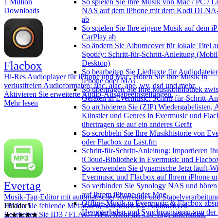
So spielen Sie Ihre Musik von Mac / PC / Li
1 Million
NAS auf dem iPhone mit dem Kodi DLNA-
Downloads
ab
So spielen Sie Ihre eigene Musik auf dem i
CarPlay ab
So ändern Sie Albumcover für lokale Titel a
Spotify: Schritt-für-Schritt-Anleitung (Mobi
Desktop)
Flacbox
So bearbeiten Sie Liedtexte für Audiodateie
Hi-Res Audioplayer für iPhone und Mac. Hören Sie Ihre Musik in
iPhone oder MAC
verlustfreien Audioformaten: flac, alac, ape, wv, dsd und mehr.
So übertragen Sie Ihre Musikbibliothek zwi
Aktivieren Sie erweiterte Audio-Ausgabeeinstellungen.
Geräten in Evermusic: Schritt-für-Schritt-An
Mehr lesen
So archivieren Sie (ZIP) Wiedergabelisten, 
Künstler und Genres in Evermusic und Fla
übertragen sie auf ein anderes Gerät
So scrobbeln Sie Ihre Musikhistorie von Ev
oder Flacbox zu Last.fm
Schritt-für-Schritt-Anleitung: Importieren Ih
iCloud-Bibliothek in Evermusic und Flacbo
So verwenden Sie dynamische Jetzt läuft-Wi
Evermusic und Flacbox auf Ihrem iPhone 
Evertag
So verbinden Sie Synology NAS und hören
auf Ihrem iPhone oder Mac
Musik-Tag-Editor mit automatischer Korrektur und Stapelverarbeitun
JBlader1
Offline-Musik in Evermusic & Flacbox absp
Finden Sie fehlende Metadaten, bearbeiten Sie Albumcover.
★★★★★
Herunterladen und Synchronisieren von der
Bearbeiten Sie ID3 / FLAC / APE. Mehr als 120 Tags unterstützt.
7/20/2026