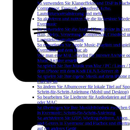
So verwenden Sie Klangeffekte und DSP in Flacb
Compressor, Freeverb, Crossfeed, Echo,
Lautstärkenormalisierung und mehr
So aktivieren und nutzen Sie die lückenlose Wiede
Evermusic
So verwenden Sie die Audio-Klangeffekte in Ever
Hall, Delay, Verzerrung, Kompressor, Crossfeed u
Lautstärkenormalisierung
So exportieren Sie Apple Music-Playlists und spiel
Evermusic auf dem Mac ab
Wie man eine M3U-Playlist für Internet Archive o
Music Archive erstellt
So spielen Sie Ihre Musik von Mac / PC / Linux /
dem iPhone mit dem Kodi DLNA-Server ab
So spielen Sie Ihre eigene Musik auf dem iPhone 
CarPlay ab
So ändern Sie Albumcover für lokale Titel auf Spot
Schritt-für-Schritt-Anleitung (Mobil und Desktop)
So bearbeiten Sie Liedtexte für Audiodateien auf 
oder MAC
So übertragen Sie Ihre Musikbibliothek zwischen 
in Evermusic: Schritt-für-Schritt-Anleitung
So archivieren Sie (ZIP) Wiedergabelisten, Alben,
und Genres in Evermusic und Flacbox und übertra
auf ein anderes Gerät