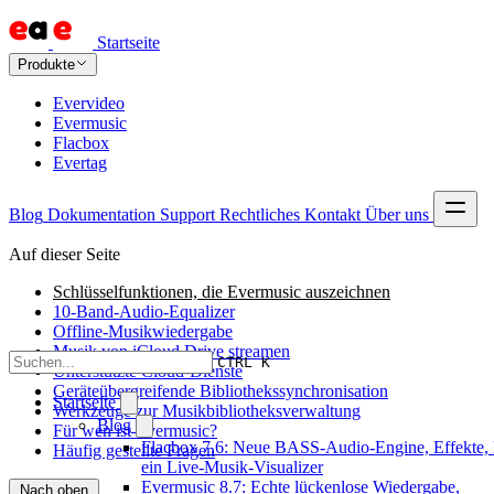
Startseite
Produkte
Evervideo
Evermusic
Flacbox
Evertag
Blog
Dokumentation
Support
Rechtliches
Kontakt
Über uns
Auf dieser Seite
Schlüsselfunktionen, die Evermusic auszeichnen
10-Band-Audio-Equalizer
Offline-Musikwiedergabe
Musik von iCloud Drive streamen
CTRL K
Unterstützte Cloud-Dienste
Geräteübergreifende Bibliothekssynchronisation
Startseite
Werkzeuge zur Musikbibliotheksverwaltung
Blog
Für wen ist Evermusic?
Flacbox 7.6: Neue BASS-Audio-Engine, Effekte,
Häufig gestellte Fragen
ein Live-Musik-Visualizer
Evermusic 8.7: Echte lückenlose Wiedergabe,
Nach oben