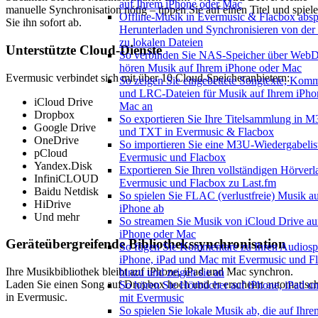
auf Ihrem iPhone oder Mac
manuelle Synchronisation nötig – tippen Sie auf einen Titel und spiel
Offline-Musik in Evermusic & Flacbox absp
Sie ihn sofort ab.
Herunterladen und Synchronisieren von der
zu lokalen Dateien
Unterstützte Cloud-Dienste
So verbinden Sie NAS-Speicher über We
hören Musik auf Ihrem iPhone oder Mac
Evermusic verbindet sich mit über 10 Cloud-Speicheranbietern:
So zeigen Sie eingebettete Songtexte, Kom
und LRC-Dateien für Musik auf Ihrem iPho
iCloud Drive
Mac an
Dropbox
So exportieren Sie Ihre Titelsammlung in
Google Drive
und TXT in Evermusic & Flacbox
OneDrive
So importieren Sie eine M3U-Wiedergabelist
pCloud
Evermusic und Flacbox
Yandex.Disk
Exportieren Sie Ihren vollständigen Hörverl
InfiniCLOUD
Evermusic und Flacbox zu Last.fm
Baidu Netdisk
So spielen Sie FLAC (verlustfreie) Musik a
HiDrive
iPhone ab
Und mehr
So streamen Sie Musik von iCloud Drive au
iPhone oder Mac
Geräteübergreifende Bibliothekssynchronisation
So fügen Sie Kommentare zu Ihren Audiosp
iPhone, iPad und Mac mit Evermusic und F
Ihre Musikbibliothek bleibt auf iPhone, iPad und Mac synchron.
hinzu und zeigen sie an
Laden Sie einen Song auf Dropbox hoch und er erscheint automatisc
So hören Sie Hörbücher auf iPhone, iPad 
in Evermusic.
mit Evermusic
So spielen Sie lokale Musik ab, die auf Ihr