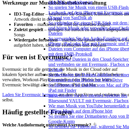
Werkzeuge zur Musikbibliotheksverwaltung
oder Mac gespeichert ist
So spielen Sie Musik von einem USB-Flash
Laufwerk auf dem iPhone mit Evermusic u
ID3-Tag-Editor
– bearbeiten Sie Songtitel, Künstler, Alben un
iXpand von SanDisk ab
Artwork direkt in der App
So verbinden Sie einen USB-Stick mit dem
Favoriten
– markieren Sie Titel für schnellen Zugriff
und hören Musik oder verwalten darauf befi
Zuletzt gespielt
– springen Sie zurück zu kürzlich abgespielten
Dateien
Songs
So verwenden Sie den Audio-Equalizer auf
Wiedergabe fortsetzen
– machen Sie genau dort weiter, wo Si
iPhone, iPad oder Mac mit Evermusic und 
aufgehört haben, ideal für Hörbücher und Podcasts
Dateien vom Computer auf das iPhone über
mit dem SMB-Protokoll
Für wen ist Evermusic?
So laden Sie Dateien in den Cloud-Speicher
und verbinden sie mit Evermusic, Flacbox o
Evermusic ist für alle gemacht, die Musik in der Cloud oder auf
Evertag
lokalem Speicher aufbewahren. Ob Sie große FLAC-Bibliotheken
So übertragen Sie Dateien drahtlos von ein
verwalten, Workout-Playlists erstellen oder Hörbücher hören –
Computer auf ein iPhone mit WiFi-Drive
Evermusic bewältigt alles auf iPhone, iPad und Mac.
So übertragen Sie Dateien vom Mac auf iPh
iPad mit Finder
Laden Sie Evermusic herunter
aus dem App Store und probieren Sie 
So verbinden Sie den internen Speicher des
selbst.
Bluesound VAULT mit Evermusic, Flacbox,
Wie man Musik von YouTube herunterlädt 
Häufig gestellte Fragen
Offline-Musik auf dem iPhone hört
So trennen Sie eine Drittanbieter-App von 
Google-Konto
Welche Audioformate unterstützt Evermusic?
So nehmen Sie Videos auf, während Sie Mu