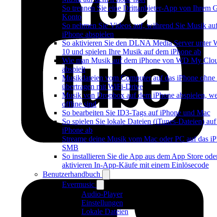
So trennen Sie eine Drittanbieter-App von Ihrem 
Konto
So nehmen Sie Videos auf, während Sie Musik au
iPhone abspielen
So aktivieren Sie den DLNA Media Server unter
10 und spielen Ihre Musik auf dem iPhone ab
Wie man Musik auf dem iPhone von WD My Cl
abspielt
Musikdateien vom Computer auf das iPhone ohne
übertragen mit WiFi-Drive
Musik von Dropbox auf dem iPhone abspielen, w
offline sind
So bearbeiten Sie ID3-Tags auf iPhone und Mac
So spielen Sie lokale Dateien (iTunes-Dateien) au
iPhone ab
Streame deine Musik vom Mac oder PC auf das iP
SMB
So installieren Sie die App aus dem App Store ode
aktivieren In-App-Käufe mit einem Einlösecode
Benutzerhandbuch
Evermusic
Audio-Player
Einstellungen
Lokale Dateien