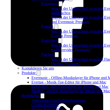
Evermusic
Was ist der Unterschied zwischen Ev
und Flacbox
Was ist der Unterschied zwischen Ev
und Evermusic Premium
Evertag
Was ist der Unterschied zwischen Eve
Evertag Premium
Evervideo
Was ist der Unterschied zwischen Ev
und Evervideo Premium?
Flacbox
Was ist der Unterschied zwischen Fl
Flacbox Premium?
Kontaktieren Sie uns
Produkte
Evermusic - Offline-Musikplayer für iPhone und 
Evertag - Musik-Tag-Editor für iPhone und Mac
Evervideo - HD-Videoplayer für iPhone und Mac
Flacbox - Hi-Res Audioplayer für iPhone und Ma
Rechtliches
Allgemeine Geschäftsbedingungen
Cookie-Richtlinie
Datenschutzrichtlinie