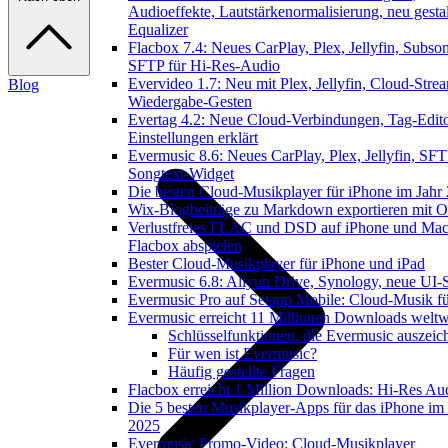
Audioeffekte, Lautstärkenormalisierung, neu gestal
Equalizer
Flacbox 7.4: Neues CarPlay, Plex, Jellyfin, Subson
SFTP für Hi-Res-Audio
Evervideo 1.7: Neu mit Plex, Jellyfin, Cloud-Stre
Blog
Wiedergabe-Gesten
Evertag 4.2: Neue Cloud-Verbindungen, Tag-Edito
Einstellungen erklärt
Evermusic 8.6: Neues CarPlay, Plex, Jellyfin, SFT
Songtext-Widget
Die besten Cloud-Musikplayer für iPhone im Jahr
Wix-Blogbeiträge zu Markdown exportieren mit 
Verlustfreies FLAC und DSD auf iPhone und Mac
Flacbox abspielen
Bester Cloud-Musikplayer für iPhone und iPad
Evermusic 6.8: Aliyun Drive, Synology, neue UI-S
Evermusic Pro auf Setapp Mobile: Cloud-Musik f
Evermusic erreicht 11 Millionen Downloads weltw
Schlüsselfunktionen, die Evermusic auszeic
Für wen ist Evermusic?
Häufig gestellte Fragen
Flacbox erreicht 1 Million Downloads: Hi-Res Au
Die 5 besten Musikplayer-Apps für das iPhone im 
2025
Evermusic Promo-Video: Cloud-Musikplayer