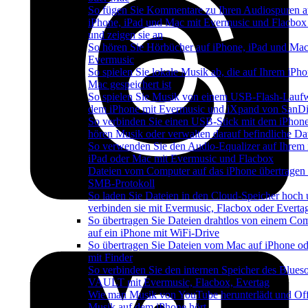
So fügen Sie Kommentare zu Ihren Audiospuren a
iPhone, iPad und Mac mit Evermusic und Flacbox
und zeigen sie an
So hören Sie Hörbücher auf iPhone, iPad und Mac
Evermusic
So spielen Sie lokale Musik ab, die auf Ihrem iPh
Mac gespeichert ist
So spielen Sie Musik von einem USB-Flash-Lauf
dem iPhone mit Evermusic und iXpand von SanDi
So verbinden Sie einen USB-Stick mit dem iPhon
hören Musik oder verwalten darauf befindliche Da
So verwenden Sie den Audio-Equalizer auf Ihrem 
iPad oder Mac mit Evermusic und Flacbox
Dateien vom Computer auf das iPhone übertragen
SMB-Protokoll
So laden Sie Dateien in den Cloud-Speicher hoch
verbinden sie mit Evermusic, Flacbox oder Everta
So übertragen Sie Dateien drahtlos von einem Co
auf ein iPhone mit WiFi-Drive
So übertragen Sie Dateien vom Mac auf iPhone od
mit Finder
So verbinden Sie den internen Speicher des Blues
VAULT mit Evermusic, Flacbox, Evertag
Wie man Musik von YouTube herunterlädt und Off
Musik auf dem iPhone hört