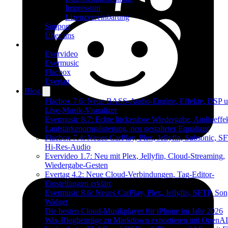
Impressum
Lizenzvereinbarung
Support
Über uns
Produkte
Evervideo
Evermusic
Flacbox
Evertag
Blog
Flacbox 7.6: Neue BASS-Audio-Engine, Effekte, DSP u
Live-Musik-Visualizer
Evermusic 8.7: Echte lückenlose Wiedergabe, Audioeffek
Lautstärkenormalisierung, neu gestalteter Equalizer
Flacbox 7.4: Neues CarPlay, Plex, Jellyfin, Subsonic, S
Hi-Res-Audio
Evervideo 1.7: Neu mit Plex, Jellyfin, Cloud-Streaming,
Wiedergabe-Gesten
Evertag 4.2: Neue Cloud-Verbindungen, Tag-Editor-
Einstellungen erklärt
Evermusic 8.6: Neues CarPlay, Plex, Jellyfin, SFTP, Son
Widget
Die besten Cloud-Musikplayer für iPhone im Jahr 2026
Wix-Blogbeiträge zu Markdown exportieren mit OpenAI