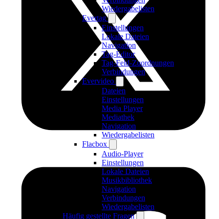
Wiedergabelisten
Evertag
Einstellungen
Lokale Dateien
Navigation
Tag-Editor
Tag-Feld-Zuordnungen
Verbindungen
Evervideo
Dateien
Einstellungen
Media Player
Mediathek
Navigation
Wiedergabelisten
Flacbox
Audio-Player
Einstellungen
Lokale Dateien
Musikbibliothek
Navigation
Verbindungen
Wiedergabelisten
Häufig gestellte Fragen