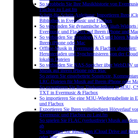
So scrobbeln Sie Ihre Musikhistorie von Evermusi
Flacbox zu Last.fm
Schritt-für-Schritt-Anleitung: Importieren Ihrer iC
Bibliothek in Evermusic und Flacbox
So verwenden Sie dynamische Jetzt läuft-Widgets 
Evermusic und Flacbox auf Ihrem iPhone und Ma
So verbinden Sie Synology NAS und hören Musik
Ihrem iPhone oder Mac
Offline-Musik in Evermusic & Flacbox abspielen:
Herunterladen und Synchronisieren von der Cloud
lokalen Dateien
So verbinden Sie NAS-Speicher über WebDAV u
Musik auf Ihrem iPhone oder Mac
So zeigen Sie eingebettete Songtexte, Kommentar
LRC-Dateien für Musik auf Ihrem iPhone oder M
So exportieren Sie Ihre Titelsammlung in M3U, 
TXT in Evermusic & Flacbox
So importieren Sie eine M3U-Wiedergabeliste in 
und Flacbox
Exportieren Sie Ihren vollständigen Hörverlauf vo
Evermusic und Flacbox zu Last.fm
So spielen Sie FLAC (verlustfreie) Musik auf dem
ab
So streamen Sie Musik von iCloud Drive auf Ihre
oder Mac