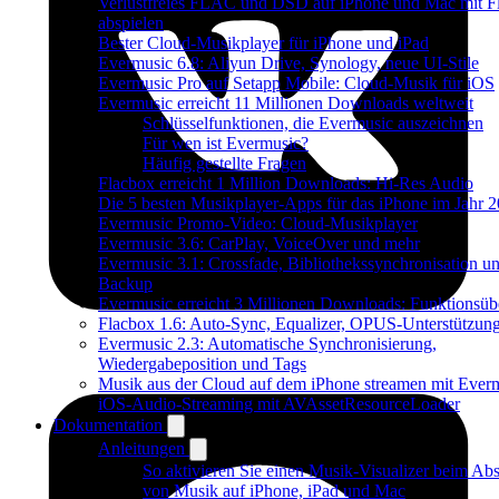
Verlustfreies FLAC und DSD auf iPhone und Mac mit F
abspielen
Bester Cloud-Musikplayer für iPhone und iPad
Evermusic 6.8: Aliyun Drive, Synology, neue UI-Stile
Evermusic Pro auf Setapp Mobile: Cloud-Musik für iOS
Evermusic erreicht 11 Millionen Downloads weltweit
Schlüsselfunktionen, die Evermusic auszeichnen
Für wen ist Evermusic?
Häufig gestellte Fragen
Flacbox erreicht 1 Million Downloads: Hi-Res Audio
Die 5 besten Musikplayer-Apps für das iPhone im Jahr 
Evermusic Promo-Video: Cloud-Musikplayer
Evermusic 3.6: CarPlay, VoiceOver und mehr
Evermusic 3.1: Crossfade, Bibliothekssynchronisation u
Backup
Evermusic erreicht 3 Millionen Downloads: Funktionsübe
Flacbox 1.6: Auto-Sync, Equalizer, OPUS-Unterstützun
Evermusic 2.3: Automatische Synchronisierung,
Wiedergabeposition und Tags
Musik aus der Cloud auf dem iPhone streamen mit Ever
iOS-Audio-Streaming mit AVAssetResourceLoader
Dokumentation
Anleitungen
So aktivieren Sie einen Musik-Visualizer beim Abs
von Musik auf iPhone, iPad und Mac