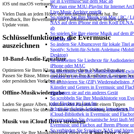
sie in Evermusic auf dem Mac ab
iOS und macOS vertrauen.
Wie man eine M3U-Playlist für Internet Arc
Live Music Archive erstellt
Vielen Dank an jeden Hörer, der uns hierhin gebracht hat. Ihr
So spielen Sie Ihre Musik von Mac / PC / Li
Feedback, Ihre Bewertungen und Funktionswünsche treiben jedes
NAS auf dem iPhone mit dem Kodi DLNA-
Update voran.
ab
So spielen Sie Ihre eigene Musik auf dem i
Schlüsselfunktionen, die Evermusic
CarPlay ab
auszeichnen
So ändern Sie Albumcover für lokale Titel a
Spotify: Schritt-für-Schritt-Anleitung (Mobi
Desktop)
10-Band-Audio-Equalizer
So bearbeiten Sie Liedtexte für Audiodateie
iPhone oder MAC
Optimieren Sie Ihren Klang mit einem echten 10-Band-Equalizer.
So übertragen Sie Ihre Musikbibliothek zwi
Passen Sie Bässe, Mitten und Höhen an Ihre Kopfhörer, Lautsprecher
Geräten in Evermusic: Schritt-für-Schritt-An
oder persönlichen Vorlieben an.
So archivieren Sie (ZIP) Wiedergabelisten, 
Künstler und Genres in Evermusic und Fla
Offline-Musikwiedergabe
übertragen sie auf ein anderes Gerät
So scrobbeln Sie Ihre Musikhistorie von Ev
oder Flacbox zu Last.fm
Laden Sie ganze Alben, Künstler oder Playlists mit einem Tippen
Schritt-für-Schritt-Anleitung: Importieren Ih
herunter. Hören Sie überall – keine Internetverbindung erforderlich.
iCloud-Bibliothek in Evermusic und Flacbo
So verwenden Sie dynamische Jetzt läuft-Wi
Musik von iCloud Drive streamen
Evermusic und Flacbox auf Ihrem iPhone 
So verbinden Sie Synology NAS und hören
Streamen Sie Ihre Musikbibliothek direkt von
iCloud Drive
. Keine