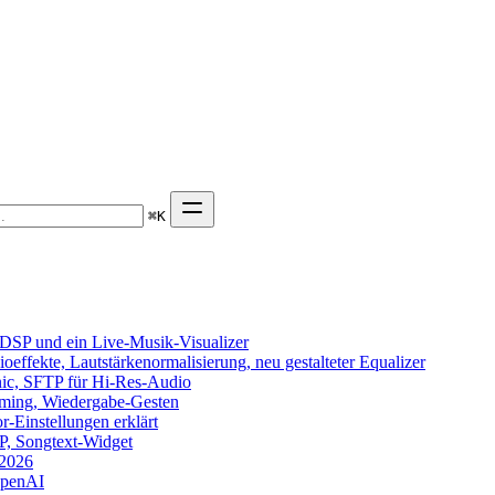
⌘
K
DSP und ein Live-Musik-Visualizer
effekte, Lautstärkenormalisierung, neu gestalteter Equalizer
onic, SFTP für Hi-Res-Audio
eaming, Wiedergabe-Gesten
-Einstellungen erklärt
TP, Songtext-Widget
 2026
OpenAI