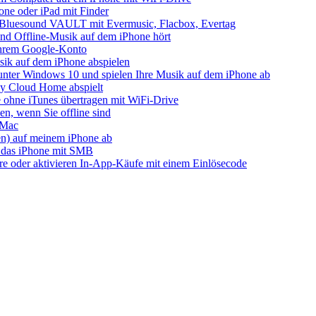
one oder iPad mit Finder
s Bluesound VAULT mit Evermusic, Flacbox, Evertag
nd Offline-Musik auf dem iPhone hört
 Ihrem Google-Konto
ik auf dem iPhone abspielen
unter Windows 10 und spielen Ihre Musik auf dem iPhone ab
 Cloud Home abspielt
 ohne iTunes übertragen mit WiFi-Drive
n, wenn Sie offline sind
 Mac
ien) auf meinem iPhone ab
 das iPhone mit SMB
ore oder aktivieren In-App-Käufe mit einem Einlösecode