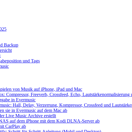
2025
und Backup
rsicht
g
abeposition und Tags
music
spielen von Musik auf iPhone, iPad und Mac
x: Compressor, Freeverb, Crossfeed, Echo, Lautstärkenormalisierung
ergabe in Evermusic
usic: Hall, Delay, Verzerrung, Kompressor, Crossfeed und Lautstärke
len sie in Evermusic auf dem Mac ab
er Live Music Archive erstellt
 / NAS auf dem iPhone mit dem Kodi DLNA-Server ab
mit CarPlay ab
ify: Schritt-für-Schritt-Anleitung (Mobil und Desktop)