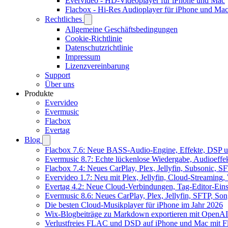
Evervideo - HD-Videoplayer für iPhone und Mac
Flacbox - Hi-Res Audioplayer für iPhone und Ma
Rechtliches
Allgemeine Geschäftsbedingungen
Cookie-Richtlinie
Datenschutzrichtlinie
Impressum
Lizenzvereinbarung
Support
Über uns
Produkte
Evervideo
Evermusic
Flacbox
Evertag
Blog
Flacbox 7.6: Neue BASS-Audio-Engine, Effekte, DSP un
Evermusic 8.7: Echte lückenlose Wiedergabe, Audioeffekt
Flacbox 7.4: Neues CarPlay, Plex, Jellyfin, Subsonic, 
Evervideo 1.7: Neu mit Plex, Jellyfin, Cloud-Streaming
Evertag 4.2: Neue Cloud-Verbindungen, Tag-Editor-Einst
Evermusic 8.6: Neues CarPlay, Plex, Jellyfin, SFTP, So
Die besten Cloud-Musikplayer für iPhone im Jahr 2026
Wix-Blogbeiträge zu Markdown exportieren mit OpenAI
Verlustfreies FLAC und DSD auf iPhone und Mac mit Fl