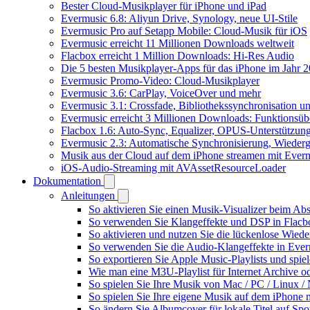
Bester Cloud-Musikplayer für iPhone und iPad
Evermusic 6.8: Aliyun Drive, Synology, neue UI-Stile
Evermusic Pro auf Setapp Mobile: Cloud-Musik für iOS
Evermusic erreicht 11 Millionen Downloads weltweit
Flacbox erreicht 1 Million Downloads: Hi-Res Audio
Die 5 besten Musikplayer-Apps für das iPhone im Jahr 
Evermusic Promo-Video: Cloud-Musikplayer
Evermusic 3.6: CarPlay, VoiceOver und mehr
Evermusic 3.1: Crossfade, Bibliothekssynchronisation 
Evermusic erreicht 3 Millionen Downloads: Funktionsübe
Flacbox 1.6: Auto-Sync, Equalizer, OPUS-Unterstützun
Evermusic 2.3: Automatische Synchronisierung, Wiederg
Musik aus der Cloud auf dem iPhone streamen mit Ever
iOS-Audio-Streaming mit AVAssetResourceLoader
Dokumentation
Anleitungen
So aktivieren Sie einen Musik-Visualizer beim Ab
So verwenden Sie Klangeffekte und DSP in Flacbo
So aktivieren und nutzen Sie die lückenlose Wied
So verwenden Sie die Audio-Klangeffekte in Everm
So exportieren Sie Apple Music-Playlists und spie
Wie man eine M3U-Playlist für Internet Archive od
So spielen Sie Ihre Musik von Mac / PC / Linux
So spielen Sie Ihre eigene Musik auf dem iPhone 
So ändern Sie Albumcover für lokale Titel auf Spot