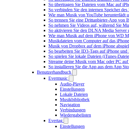
So übertragen Sie Dateien vom Mac auf iPh
So verbinden Sie den internen Speicher de
Wie man Musik von YouTube herunterlädt u
So trennen Sie eine Drittanbieter-App von
So nehmen Sie Videos auf, während Sie Mus
So aktivieren Sie den DLNA Media Server 
Wie man Musik auf dem iPhone von WD My
Musikdateien vom Computer auf das iPhone
Musik von Dropbox auf dem iPhone abspiele
So bearbeiten Sie ID3-Tags auf iPhone und
So spielen Sie lokale Dateien (iTunes-Date
Streame deine Musik vom Mac oder PC auf
So installieren Sie die App aus dem App St
Benutzerhandbuch
Evermusic
Audio-Player
Einstellungen
Lokale Dateien
Musikbibliothek
Navigation
Verbindungen
Wiedergabelisten
Evertag
Einstellungen