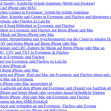
uf Spotify: Schritt-für-Schritt-Anleitung (Mobil und Desktop)
ien auf iPhone oder MAC
chen Geräten in Evermusic: Schritt-für-Schritt-Anleitung
Alben, Künstler und Genres in Evermusic und Flacbox und übertragen s
ermusic oder Flacbox zu Last.fm
Ihrer iCloud-Bibliothek in Evermusic und Flacbox
idgets in Evermusic und Flacbox auf Ihrem iPhone und Mac
 Musik auf Ihrem iPhone oder Mac
elen: Herunterladen und Synchronisieren von der Cloud zu lokalen Da
AV und hören Musik auf Ihrem iPhone oder Mac
mentare und LRC-Dateien für Musik auf Ihrem iPhone oder Mac an
 M3U, CSV und TXT in Evermusic & Flacbox
te in Evermusic und Flacbox
lauf von Evermusic und Flacbox zu Last.fm
uf dem iPhone ab
f Ihrem iPhone oder Mac
ren auf iPhone, iPad und Mac mit Evermusic und Flacbox hinzu und z
nd Mac mit Evermusic
em iPhone oder Mac gespeichert ist
-Laufwerk auf dem iPhone mit Evermusic und iXpand von SanDisk ab
iPhone und hören Musik oder verwalten darauf befindliche Dateien
Ihrem iPhone, iPad oder Mac mit Evermusic und Flacbox
tragen mit dem SMB-Protokoll
 hoch und verbinden sie mit Evermusic, Flacbox oder Evertag
em Computer auf ein iPhone mit WiFi-Drive