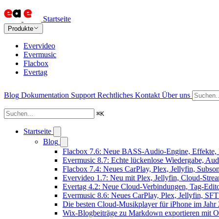
Startseite
Produkte
Evervideo
Evermusic
Flacbox
Evertag
Blog
Dokumentation
Support
Rechtliches
Kontakt
Über uns
⌘
K
Startseite
Blog
Flacbox 7.6: Neue BASS-Audio-Engine, Effekte, 
Evermusic 8.7: Echte lückenlose Wiedergabe, Audio
Flacbox 7.4: Neues CarPlay, Plex, Jellyfin, Subs
Evervideo 1.7: Neu mit Plex, Jellyfin, Cloud-Str
Evertag 4.2: Neue Cloud-Verbindungen, Tag-Editor
Evermusic 8.6: Neues CarPlay, Plex, Jellyfin, SF
Die besten Cloud-Musikplayer für iPhone im Jahr
Wix-Blogbeiträge zu Markdown exportieren mit 