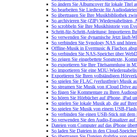
So ändern Sie Albumcover für lokale Titel a
So bearbeiten Sie Liedtexte für Audiodate
So übertragen Sie Ihre Musikbibliothek zwis
So archivieren Sie (ZIP) Wiedergabelisten, 
So scrobbeln Sie Ihre Musikhistorie von Ev
Schritt-für-Schritt-Anleitung: Importieren 
So verwenden Sie dynamische Jetzt läuft-W
So verbinden Sie Synology NAS und hören
Offline-Musik in Evermusic & Flacbox abspi
So verbinden Sie NAS-Speicher über WebD
So zeigen Sie eingebettete Songtexte, Kom
So exportieren Sie Ihre Titelsammlung in
So importieren Sie eine M3U-Wiedergabelis
Exportieren Sie Ihren vollständigen Hörver
So spielen Sie FLAC (verlustfreie) Musik a
So streamen Sie Musik von iCloud Drive au
So fügen Sie Kommentare zu Ihren Audiospu
So hören Sie Hörbücher auf iPhone, iPad u
So spielen Sie lokale Musik ab, die auf Ihr
So spielen Sie Musik von einem USB-Flash
So verbinden Sie einen USB-Stick mit dem 
So verwenden Sie den Audio-Equalizer auf 
Dateien vom Computer auf das iPhone über
So laden Sie Dateien in den Cloud-Speicher
So übertragen Sie Dateien drahtlos von ein