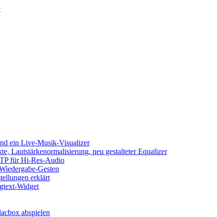
c
d ein Live-Musik-Visualizer
e, Lautstärkenormalisierung, neu gestalteter Equalizer
SFTP für Hi-Res-Audio
, Wiedergabe-Gesten
ellungen erklärt
ngtext-Widget
acbox abspielen