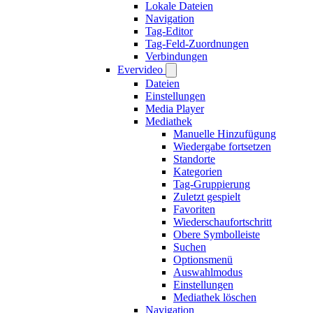
Lokale Dateien
Navigation
Tag-Editor
Tag-Feld-Zuordnungen
Verbindungen
Evervideo
Dateien
Einstellungen
Media Player
Mediathek
Manuelle Hinzufügung
Wiedergabe fortsetzen
Standorte
Kategorien
Tag-Gruppierung
Zuletzt gespielt
Favoriten
Wiederschaufortschritt
Obere Symbolleiste
Suchen
Optionsmenü
Auswahlmodus
Einstellungen
Mediathek löschen
Navigation