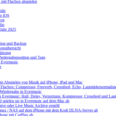
mit Flacbox abspielen
tile
ür iOS
eit
dio
 Jahr 2025
ation und Backup
onsübersicht
tützung
iedergabeposition und Tags
t Evermusic
r
eim Abspielen von Musik auf iPhone, iPad und Mac
Flacbox: Compressor, Freeverb, Crossfeed, Echo, Lautstärkenormalis
e Wiedergabe in Evermusic
 Evermusic: Hall, Delay, Verzerrung, Kompressor, Crossfeed und Laut
nd spielen sie in Evermusic auf dem Mac ab
ive oder Live Music Archive erstellt
 Linux / NAS auf dem iPhone mit dem Kodi DLNA-Server ab
Phone mit CarPlay ab