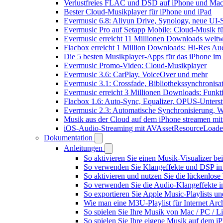
Verlustfreies FLAC und DSD auf iPhone und Mac 
Bester Cloud-Musikplayer für iPhone und iPad
Evermusic 6.8: Aliyun Drive, Synology, neue UI-S
Evermusic Pro auf Setapp Mobile: Cloud-Musik f
Evermusic erreicht 11 Millionen Downloads weltw
Flacbox erreicht 1 Million Downloads: Hi-Res Au
Die 5 besten Musikplayer-Apps für das iPhone im
Evermusic Promo-Video: Cloud-Musikplayer
Evermusic 3.6: CarPlay, VoiceOver und mehr
Evermusic 3.1: Crossfade, Bibliothekssynchronis
Evermusic erreicht 3 Millionen Downloads: Funkti
Flacbox 1.6: Auto-Sync, Equalizer, OPUS-Unters
Evermusic 2.3: Automatische Synchronisierung, W
Musik aus der Cloud auf dem iPhone streamen mi
iOS-Audio-Streaming mit AVAssetResourceLoade
Dokumentation
Anleitungen
So aktivieren Sie einen Musik-Visualizer b
So verwenden Sie Klangeffekte und DSP in 
So aktivieren und nutzen Sie die lückenlos
So verwenden Sie die Audio-Klangeffekte in
So exportieren Sie Apple Music-Playlists u
Wie man eine M3U-Playlist für Internet Arch
So spielen Sie Ihre Musik von Mac / PC /
So spielen Sie Ihre eigene Musik auf dem i