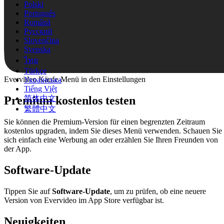
Polski
Português
Română
Русский
Slovenčina
Svenska
ไทย
Türkçe
Evervideo Käufe-Menü in den Einstellungen
Українська
Tiếng Việt
简体中文
Premium kostenlos testen
繁體中文
Sie können die Premium-Version für einen begrenzten Zeitraum
kostenlos upgraden, indem Sie dieses Menü verwenden. Schauen Sie
sich einfach eine Werbung an oder erzählen Sie Ihren Freunden von
der App.
Software-Update
Tippen Sie auf
Software-Update
, um zu prüfen, ob eine neuere
Version von Evervideo im App Store verfügbar ist.
Neuigkeiten