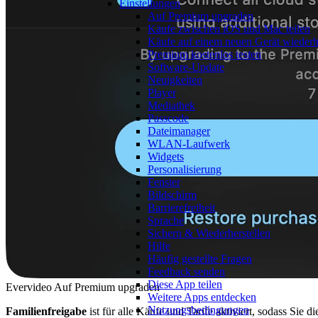
Einstellungen
Auf Premium upgraden
Käufe zwischen iOS und Mac teilen
Käufe auf einem neuen Gerät wiederhe
Premium kostenlos testen
Software-Update
Neuigkeiten
Player
Mediathek
Passcode
Dateimanager
WLAN-Laufwerk
Widgets
Personalisierung
Fenster
Bildschirm
Barrierefreiheit
Sprache
Sichern & Wiederherstellen
Hilfe
Häufig gestellte Fragen
Feedback senden
Diese App teilen
Evervideo Auf Premium upgraden
Weitere Apps entdecken
Nutzungsbedingungen
Familienfreigabe
ist für alle Käufe und Tarife aktiviert, sodass Sie di