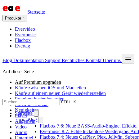
Startseite
Produkte
Evervideo
Evermusic
Flacbox
Evertag
Blog
Dokumentation
Support
Rechtliches
Kontakt
Über uns
Auf dieser Seite
Auf Premium upgraden
Käufe zwischen iOS und Mac teilen
Käufe auf einem neuen Gerät wiederherstellen
Premium kostenlos testen
CTRL K
Software-Update
Neuigkeiten
Startseite
Player
Blog
Allgemein
Flacbox 7.6: Neue BASS-Audio-Engine, Effekte, 
Video
Evermusic 8.7: Echte lückenlose Wiedergabe, Audio
Audio
Flacbox 7.4: Neues CarPlay, Plex, Jellyfin, Subs
Untertitel