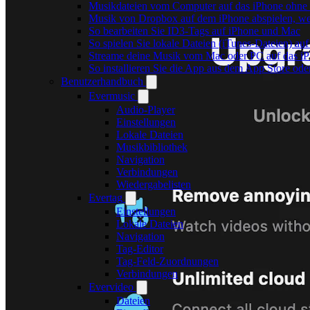
Musikdateien vom Computer auf das iPhone ohne 
Musik von Dropbox auf dem iPhone abspielen, wen
So bearbeiten Sie ID3-Tags auf iPhone und Mac
So spielen Sie lokale Dateien (iTunes-Dateien) a
Streame deine Musik vom Mac oder PC auf das i
So installieren Sie die App aus dem App Store od
Benutzerhandbuch
Evermusic
Audio-Player
Einstellungen
Lokale Dateien
Musikbibliothek
Navigation
Verbindungen
Wiedergabelisten
Evertag
Einstellungen
Lokale Dateien
Navigation
Tag-Editor
Tag-Feld-Zuordnungen
Verbindungen
Evervideo
Dateien