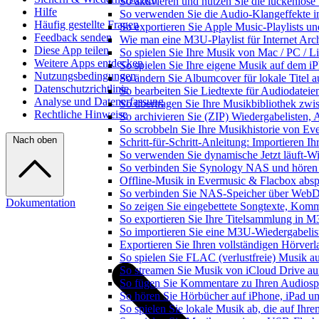
So aktivieren und nutzen Sie die lückenlos
Hilfe
So verwenden Sie die Audio-Klangeffekte in
Häufig gestellte Fragen
So exportieren Sie Apple Music-Playlists u
Feedback senden
Wie man eine M3U-Playlist für Internet Arch
Diese App teilen
So spielen Sie Ihre Musik von Mac / PC /
Weitere Apps entdecken
So spielen Sie Ihre eigene Musik auf dem i
Nutzungsbedingungen
So ändern Sie Albumcover für lokale Titel a
Datenschutzrichtlinie
So bearbeiten Sie Liedtexte für Audiodate
Analyse und Datenerfassung
So übertragen Sie Ihre Musikbibliothek zwis
Rechtliche Hinweise
So archivieren Sie (ZIP) Wiedergabelisten, 
So scrobbeln Sie Ihre Musikhistorie von Ev
Nach oben
Schritt-für-Schritt-Anleitung: Importieren 
So verwenden Sie dynamische Jetzt läuft-W
So verbinden Sie Synology NAS und hören
Offline-Musik in Evermusic & Flacbox abspi
So verbinden Sie NAS-Speicher über WebD
Dokumentation
So zeigen Sie eingebettete Songtexte, Kom
So exportieren Sie Ihre Titelsammlung in
So importieren Sie eine M3U-Wiedergabelis
Exportieren Sie Ihren vollständigen Hörver
So spielen Sie FLAC (verlustfreie) Musik a
So streamen Sie Musik von iCloud Drive au
So fügen Sie Kommentare zu Ihren Audiospu
So hören Sie Hörbücher auf iPhone, iPad u
So spielen Sie lokale Musik ab, die auf Ihr