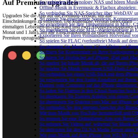
Auf Premium upgraden
So verbinden Sie Synology NAS und hören Musik
Offline-Musik in Evermusic & Flacbox abspielen: 
So verbinden Sie NAS-Speicher über WebDAV un
Upgraden Sie die App auf die Premium-Version, um alle
So zeigen Sie eingebettete Songtexte, Kommenta
Einschränkungen zu entfernen. Die kostenlose Version bietet einen
So exportieren Sie Ihre Titelsammlung in M3U,
einmaligen Lebzeiten-In-App-Kauf und zwei Abonnementoptionen (
So importieren Sie eine M3U-Wiedergabeliste in 
Monat und 1 Jahr), um alle Einschränkungen zu entfernen und auf
Exportieren Sie Ihren vollständigen Hörverlauf v
Premium upzugraden.
So spielen Sie FLAC (verlustfreie) Musik auf dem
So streamen Sie Musik von iCloud Drive auf Ihr
So fügen Sie Kommentare zu Ihren Audiospuren au
So hören Sie Hörbücher auf iPhone, iPad und Ma
So spielen Sie lokale Musik ab, die auf Ihrem iPho
So spielen Sie Musik von einem USB-Flash-Lauf
So verbinden Sie einen USB-Stick mit dem iPhone
So verwenden Sie den Audio-Equalizer auf Ihrem
Dateien vom Computer auf das iPhone übertragen
So laden Sie Dateien in den Cloud-Speicher hoch 
So übertragen Sie Dateien drahtlos von einem Com
So übertragen Sie Dateien vom Mac auf iPhone od
So verbinden Sie den internen Speicher des Blu
Wie man Musik von YouTube herunterlädt und Off
So trennen Sie eine Drittanbieter-App von Ihrem
So nehmen Sie Videos auf, während Sie Musik au
So aktivieren Sie den DLNA Media Server unter 
Wie man Musik auf dem iPhone von WD My Clou