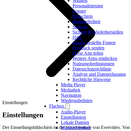
Widgets
Personalisierung
Fenster
Bildschirm
Barrierefreiheit
Sprache
Sichern & Wiederherstellen
Hilfe
Häufig gestellte Fragen
Feedback senden
Diese App teilen
Weitere Apps entdecken
Nutzungsbedingungen
Datenschutzrichtlinie
Analyse und Datenerfassung
Rechtliche Hinweise
Media Player
Mediathek
Navigation
Wiedergabelisten
Einstellungen
Flacbox
Audio-Player
Einstellungen
Einstellungen
Lokale Dateien
Der Einstellungsbildschirm ist die Steuerzentrale von Evervideo. Von
Musikbibliothek