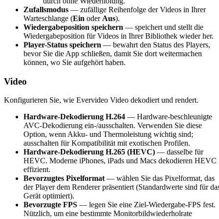
durch ohne Wiederholung.
Zufallsmodus
— zufällige Reihenfolge der Videos in Ihrer
Warteschlange (
Ein
oder
Aus
).
Wiedergabeposition speichern
— speichert und stellt die
Wiedergabeposition für Videos in Ihrer Bibliothek wieder her.
Player-Status speichern
— bewahrt den Status des Players,
bevor Sie die App schließen, damit Sie dort weitermachen
können, wo Sie aufgehört haben.
Video
Konfigurieren Sie, wie Evervideo Video dekodiert und rendert.
Hardware-Dekodierung H.264
— Hardware-beschleunigte
AVC-Dekodierung ein-/ausschalten. Verwenden Sie diese
Option, wenn Akku- und Thermoleistung wichtig sind;
ausschalten für Kompatibilität mit exotischen Profilen.
Hardware-Dekodierung H.265 (HEVC)
— dasselbe für
HEVC. Moderne iPhones, iPads und Macs dekodieren HEVC
effizient.
Bevorzugtes Pixelformat
— wählen Sie das Pixelformat, das
der Player dem Renderer präsentiert (Standardwerte sind für da
Gerät optimiert).
Bevorzugte FPS
— legen Sie eine Ziel-Wiedergabe-FPS fest.
Nützlich, um eine bestimmte Monitorbildwiederholrate