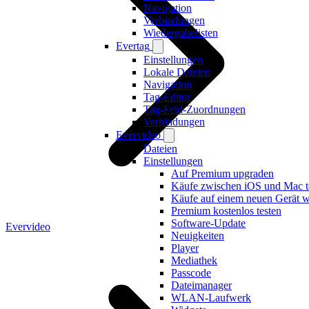
Navigation
Verbindungen
Wiedergabelisten
Evertag
Einstellungen
Lokale Dateien
Navigation
Tag-Editor
Tag-Feld-Zuordnungen
Verbindungen
Evervideo
Dateien
Einstellungen
Auf Premium upgraden
Käufe zwischen iOS und Mac t
Käufe auf einem neuen Gerät wi
Premium kostenlos testen
Software-Update
Evervideo
Neuigkeiten
Player
Mediathek
Passcode
Dateimanager
WLAN-Laufwerk