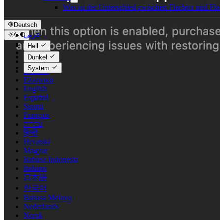
Was ist der Unterschied zwischen Flacbox und F
Deutsch
عربي
Català
Hell
Čeština
Dunkel
Dansk
System
Deutsch
Ελληνικά
English
Español
Suomi
Français
עברית
हिन्दी
Hrvatski
Magyar
Bahasa Indonesia
Italiano
日本語
한국어
Bahasa Melayu
Nederlands
Norsk