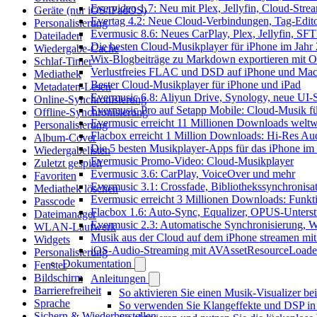
Evervideo 1.7: Neu mit Plex, Jellyfin, Cloud-Str
Geräte (nur iOS/iPadOS)
Evertag 4.2: Neue Cloud-Verbindungen, Tag-Editor
Personalisierung
Evermusic 8.6: Neues CarPlay, Plex, Jellyfin, SF
Dateiladen
Die besten Cloud-Musikplayer für iPhone im Jahr
Wiedergabe-Cache
Wix-Blogbeiträge zu Markdown exportieren mit 
Schlaf-Timer
Verlustfreies FLAC und DSD auf iPhone und Mac 
Mediathek
Bester Cloud-Musikplayer für iPhone und iPad
Metadaten-Lesen
Evermusic 6.8: Aliyun Drive, Synology, neue UI-S
Online-Synchronisierung
Evermusic Pro auf Setapp Mobile: Cloud-Musik f
Offline-Synchronisierung
Evermusic erreicht 11 Millionen Downloads weltw
Personalisierung
Flacbox erreicht 1 Million Downloads: Hi-Res Au
Album-Cover
Die 5 besten Musikplayer-Apps für das iPhone im
Wiedergabelisten
Evermusic Promo-Video: Cloud-Musikplayer
Zuletzt gespielt
Evermusic 3.6: CarPlay, VoiceOver und mehr
Favoriten
Evermusic 3.1: Crossfade, Bibliothekssynchronis
Mediathek löschen
Evermusic erreicht 3 Millionen Downloads: Funkti
Passcode
Flacbox 1.6: Auto-Sync, Equalizer, OPUS-Unters
Dateimanager
Evermusic 2.3: Automatische Synchronisierung, W
WLAN-Laufwerk
Musik aus der Cloud auf dem iPhone streamen mi
Widgets
iOS-Audio-Streaming mit AVAssetResourceLoade
Personalisierung
Dokumentation
Fenster
Bildschirm
Anleitungen
Barrierefreiheit
So aktivieren Sie einen Musik-Visualizer b
Sprache
So verwenden Sie Klangeffekte und DSP in 
Sichern & Wiederherstellen