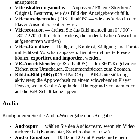
anzupassen.
Videoskalierungsmodus
— Anpassen / Füllen / Strecken /
Original. Bestimmt, wie das Bild den Anzeigebereich füllt.
Videoanzeigemodus
(iOS / iPadOS) — wie das Video in der
Player-Ansicht präsentiert wird.
Videorotation
— drehen Sie das Bild manuell um 0° / 90° /
180° / 270° (hilfreich für Videos, die in der falschen Ausrichtu
aufgenommen wurden).
Video-Equalizer
— Helligkeit, Kontrast, Sättigung und Farbt
mit Echtzeit-Vorschau anpassen. Benutzerdefinierte Presets
können
exportiert und importiert
werden.
VR-Ansichtsfenster
(iOS / iPadOS) — für 360°-Kugelvideos.
Ziehen zum Umschauen, Zusammendrücken zum Zoomen.
Bild-in-Bild (BiB)
(iOS / iPadOS) — BiB-Unterstützung
aktivieren; die App wechselt zu einem schwebenden Player-
Fenster, wenn Sie die App in den Hintergrund verlagern oder
auf die BiB-Schaltfläche tippen.
Audio
Konfigurieren Sie die Audio-Wiedergabe und -Ausgabe.
Audiospur
— wählen Sie den Audiostream, wenn ein Video
mehrere hat (Kommentar, Synchronisation usw.).
Audio-Equalizer
— 10-Band-EQ mit Presets und einem