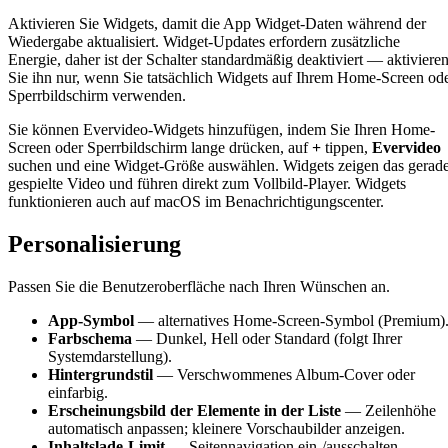
Aktivieren Sie Widgets, damit die App Widget-Daten während der
Wiedergabe aktualisiert. Widget-Updates erfordern zusätzliche
Energie, daher ist der Schalter standardmäßig deaktiviert — aktiviere
Sie ihn nur, wenn Sie tatsächlich Widgets auf Ihrem Home-Screen od
Sperrbildschirm verwenden.
Sie können Evervideo-Widgets hinzufügen, indem Sie Ihren Home-
Screen oder Sperrbildschirm lange drücken, auf
+
tippen,
Evervideo
suchen und eine Widget-Größe auswählen. Widgets zeigen das gerad
gespielte Video und führen direkt zum Vollbild-Player. Widgets
funktionieren auch auf macOS im Benachrichtigungscenter.
Personalisierung
Passen Sie die Benutzeroberfläche nach Ihren Wünschen an.
App-Symbol
— alternatives Home-Screen-Symbol (Premium)
Farbschema
— Dunkel, Hell oder Standard (folgt Ihrer
Systemdarstellung).
Hintergrundstil
— Verschwommenes Album-Cover oder
einfarbig.
Erscheinungsbild der Elemente in der Liste
— Zeilenhöhe
automatisch anpassen; kleinere Vorschaubilder anzeigen.
Inhaltslade-Limit
— Seitennavigation ein-/ausschalten.