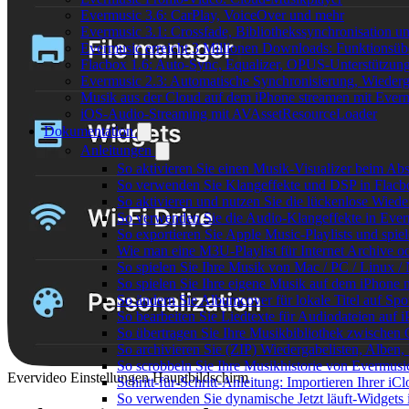
Evermusic 3.6: CarPlay, VoiceOver und mehr
Evermusic 3.1: Crossfade, Bibliothekssynchronisation 
Evermusic erreicht 3 Millionen Downloads: Funktionsübe
Flacbox 1.6: Auto-Sync, Equalizer, OPUS-Unterstützun
Evermusic 2.3: Automatische Synchronisierung, Wiederg
Musik aus der Cloud auf dem iPhone streamen mit Ever
iOS-Audio-Streaming mit AVAssetResourceLoader
Dokumentation
Anleitungen
So aktivieren Sie einen Musik-Visualizer beim Ab
So verwenden Sie Klangeffekte und DSP in Flacbo
So aktivieren und nutzen Sie die lückenlose Wied
So verwenden Sie die Audio-Klangeffekte in Everm
So exportieren Sie Apple Music-Playlists und spie
Wie man eine M3U-Playlist für Internet Archive od
So spielen Sie Ihre Musik von Mac / PC / Linux
So spielen Sie Ihre eigene Musik auf dem iPhone 
So ändern Sie Albumcover für lokale Titel auf Spot
So bearbeiten Sie Liedtexte für Audiodateien au
So übertragen Sie Ihre Musikbibliothek zwischen G
So archivieren Sie (ZIP) Wiedergabelisten, Alben,
So scrobbeln Sie Ihre Musikhistorie von Evermusi
Evervideo Einstellungen Hauptbildschirm
Schritt-für-Schritt-Anleitung: Importieren Ihrer i
So verwenden Sie dynamische Jetzt läuft-Widgets