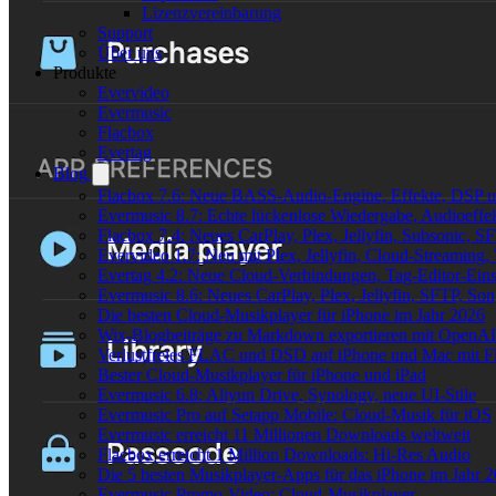
Lizenzvereinbarung
Support
Über uns
Produkte
Evervideo
Evermusic
Flacbox
Evertag
Blog
Flacbox 7.6: Neue BASS-Audio-Engine, Effekte, DSP un
Evermusic 8.7: Echte lückenlose Wiedergabe, Audioeffekt
Flacbox 7.4: Neues CarPlay, Plex, Jellyfin, Subsonic, 
Evervideo 1.7: Neu mit Plex, Jellyfin, Cloud-Streaming
Evertag 4.2: Neue Cloud-Verbindungen, Tag-Editor-Einst
Evermusic 8.6: Neues CarPlay, Plex, Jellyfin, SFTP, So
Die besten Cloud-Musikplayer für iPhone im Jahr 2026
Wix-Blogbeiträge zu Markdown exportieren mit OpenAI
Verlustfreies FLAC und DSD auf iPhone und Mac mit Fl
Bester Cloud-Musikplayer für iPhone und iPad
Evermusic 6.8: Aliyun Drive, Synology, neue UI-Stile
Evermusic Pro auf Setapp Mobile: Cloud-Musik für iOS
Evermusic erreicht 11 Millionen Downloads weltweit
Flacbox erreicht 1 Million Downloads: Hi-Res Audio
Die 5 besten Musikplayer-Apps für das iPhone im Jahr 
Evermusic Promo-Video: Cloud-Musikplayer