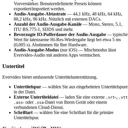
Vorverstärker. Benutzerdefinierte Presets können
exportiert/importiert werden.
Audio-Ausgabe-Abtastrate
— 44,1 kHz, 48 kHz, 64 kHz,
88,2 kHz, 96 kHz. Nützlich mit externen DACs.
Anzahl der Audio-Ausgabe-Kanäle
— Mono, Stereo, 5.1,
ITU BS.775-1, SDDS und mehr.
Bevorzugte IO-Pufferdauer der Audio-Ausgabe
— typische
Wert für latenzarme Hi-Res-Wiedergabe liegt bei etwa 5 ms
(0,005 s). Abstimmen für Ihre Hardware.
Audio-Ausgabe-Modus
(nur iOS) — Mischmodus lässt
Evervideo-Audio mit anderen Apps vermischen.
Untertitel
Evervideo bietet umfassende Untertitelunterstützung.
Untertitelspur
— wählen Sie aus eingebetteten Untertitelspur
in der Datei.
Externe Untertiteldatei
— laden Sie eine externe
-,
.srt
.vtt
- oder
-Datei von Ihrem Gerät oder einem
.ass
.ssa
verbundenen Cloud-Dienst.
Schriftart
— wählen Sie eine Schriftart für die primäre
Untertitelspur.