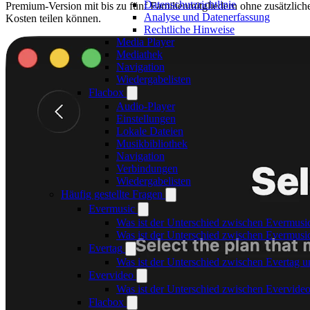
Datenschutzrichtlinie
Premium-Version mit bis zu fünf Familienmitgliedern ohne zusätzlich
Analyse und Datenerfassung
Kosten teilen können.
Rechtliche Hinweise
Media Player
Mediathek
Navigation
Wiedergabelisten
Flacbox
Audio-Player
Einstellungen
Lokale Dateien
Musikbibliothek
Navigation
Verbindungen
Wiedergabelisten
Häufig gestellte Fragen
Evermusic
Was ist der Unterschied zwischen Evermusi
Was ist der Unterschied zwischen Evermus
Evertag
Was ist der Unterschied zwischen Evertag 
Evervideo
Was ist der Unterschied zwischen Evervid
Flacbox