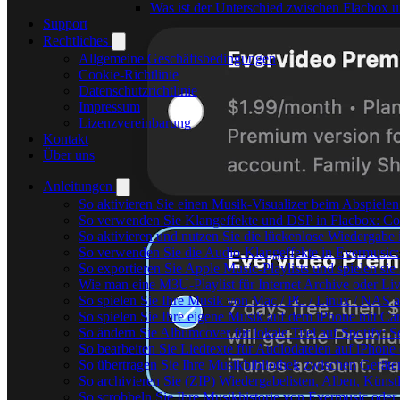
Was ist der Unterschied zwischen Flacbox
Support
Rechtliches
Allgemeine Geschäftsbedingungen
Cookie-Richtlinie
Datenschutzrichtlinie
Impressum
Lizenzvereinbarung
Kontakt
Über uns
Anleitungen
So aktivieren Sie einen Musik-Visualizer beim Abspiele
So verwenden Sie Klangeffekte und DSP in Flacbox: Com
So aktivieren und nutzen Sie die lückenlose Wiedergabe
So verwenden Sie die Audio-Klangeffekte in Evermusic: 
So exportieren Sie Apple Music-Playlists und spielen si
Wie man eine M3U-Playlist für Internet Archive oder Liv
So spielen Sie Ihre Musik von Mac / PC / Linux / NA
So spielen Sie Ihre eigene Musik auf dem iPhone mit Ca
So ändern Sie Albumcover für lokale Titel auf Spotify: S
So bearbeiten Sie Liedtexte für Audiodateien auf iPho
So übertragen Sie Ihre Musikbibliothek zwischen Geräten
So archivieren Sie (ZIP) Wiedergabelisten, Alben, Künst
So scrobbeln Sie Ihre Musikhistorie von Evermusic oder