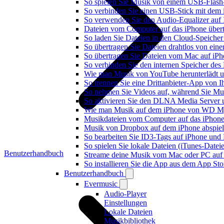
So spielen Sie Musik von einem USB-Flash
So verbinden Sie einen USB-Stick mit dem 
So verwenden Sie den Audio-Equalizer auf 
Dateien vom Computer auf das iPhone über
So laden Sie Dateien in den Cloud-Speicher
So übertragen Sie Dateien drahtlos von ein
So übertragen Sie Dateien vom Mac auf iPh
So verbinden Sie den internen Speicher de
Wie man Musik von YouTube herunterlädt u
So trennen Sie eine Drittanbieter-App von
So nehmen Sie Videos auf, während Sie Mus
So aktivieren Sie den DLNA Media Server 
Wie man Musik auf dem iPhone von WD My
Musikdateien vom Computer auf das iPhone
Musik von Dropbox auf dem iPhone abspiele
So bearbeiten Sie ID3-Tags auf iPhone und
So spielen Sie lokale Dateien (iTunes-Date
Benutzerhandbuch
Streame deine Musik vom Mac oder PC auf
So installieren Sie die App aus dem App St
Benutzerhandbuch
Evermusic
Audio-Player
Einstellungen
Lokale Dateien
Musikbibliothek