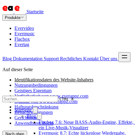
Startseite
Produkte
Evervideo
Evermusic
Flacbox
Evertag
Blog
Dokumentation
Support
Rechtliches
Kontakt
Über uns
Auf dieser Seite
Identifikationsdaten des Website-Inhabers
Nutzungsbedingungen
Geistiges Eigentum
Verfügbarkeit von www.everappz.com
CTRL K
Qualität von www.everappz.com
Haftungsbeschränkung
Startseite
Benachrichtigungen
Blog
Gerichtsstand
Flacbox 7.6: Neue BASS-Audio-Engine, Effekte,
Anwendbares Recht
ein Live-Musik-Visualizer
Evermusic 8.7: Echte lückenlose Wiedergabe,
Nach oben