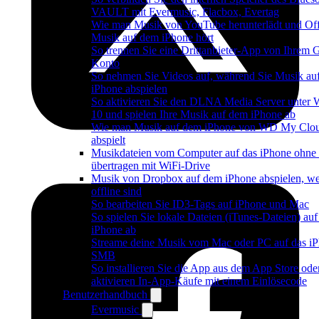
VAULT mit Evermusic, Flacbox, Evertag
Wie man Musik von YouTube herunterlädt und Off
Musik auf dem iPhone hört
So trennen Sie eine Drittanbieter-App von Ihrem 
Konto
So nehmen Sie Videos auf, während Sie Musik au
iPhone abspielen
So aktivieren Sie den DLNA Media Server unter
10 und spielen Ihre Musik auf dem iPhone ab
Wie man Musik auf dem iPhone von WD My Cl
abspielt
Musikdateien vom Computer auf das iPhone ohne
übertragen mit WiFi-Drive
Musik von Dropbox auf dem iPhone abspielen, w
offline sind
So bearbeiten Sie ID3-Tags auf iPhone und Mac
So spielen Sie lokale Dateien (iTunes-Dateien) au
iPhone ab
Streame deine Musik vom Mac oder PC auf das iP
SMB
So installieren Sie die App aus dem App Store ode
aktivieren In-App-Käufe mit einem Einlösecode
Benutzerhandbuch
Evermusic