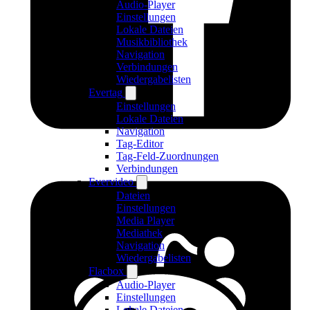
Audio-Player
Einstellungen
Lokale Dateien
Musikbibliothek
Navigation
Verbindungen
Wiedergabelisten
Evertag
Einstellungen
Lokale Dateien
Navigation
Tag-Editor
Tag-Feld-Zuordnungen
Verbindungen
Evervideo
Dateien
Einstellungen
Media Player
Mediathek
Navigation
Wiedergabelisten
Flacbox
Audio-Player
Einstellungen
Lokale Dateien