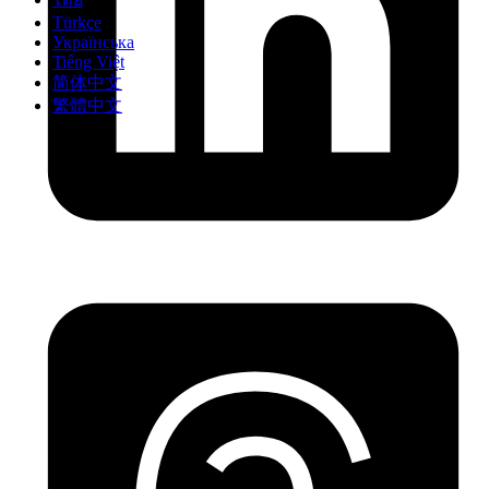
Türkçe
Українська
Tiếng Việt
简体中文
繁體中文