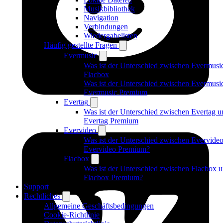
Musikbibliothek
Navigation
Verbindungen
Wiedergabelisten
Häufig gestellte Fragen
Evermusic
Was ist der Unterschied zwischen Evermusi
Flacbox
Was ist der Unterschied zwischen Evermusi
Evermusic Premium
Evertag
Was ist der Unterschied zwischen Evertag u
Evertag Premium
Evervideo
Was ist der Unterschied zwischen Evervide
Evervideo Premium?
Flacbox
Was ist der Unterschied zwischen Flacbox 
Flacbox Premium?
Support
Rechtliches
Allgemeine Geschäftsbedingungen
Cookie-Richtlinie