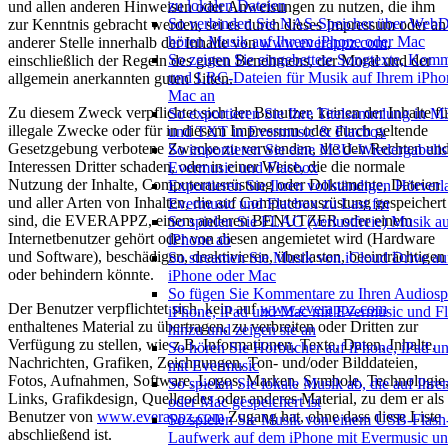
zu lokalen Dateien
und allen anderen Hinweisen oder Anweisungen zu nutzen, die ihm
So verbinden Sie NAS-Speicher über We
zur Kenntnis gebracht werden, sei es durch dieses Impressum oder an
hören Musik auf Ihrem iPhone oder Mac
anderer Stelle innerhalb der Inhalte von
www.everappz.com
,
So zeigen Sie eingebettete Songtexte, Kom
einschließlich der Regeln des guten Benehmens, der Moral und der
und LRC-Dateien für Musik auf Ihrem iPho
allgemein anerkannten guten Sitten.
Mac an
Zu diesem Zweck verpflichtet sich der Benutzer, keinen der Inhalte fü
So exportieren Sie Ihre Titelsammlung in
illegale Zwecke oder für in diesem Impressum oder durch geltende
und TXT in Evermusic & Flacbox
Gesetzgebung verbotene Zwecke zu verwenden, die den Rechten un
So importieren Sie eine M3U-Wiedergabelist
Interessen Dritter schaden, oder in einer Weise, die die normale
Evermusic und Flacbox
Nutzung der Inhalte, Computerausrüstung oder Dokumente, Dateien
Exportieren Sie Ihren vollständigen Hörverl
und aller Arten von Inhalten, die auf Computerausrüstung gespeichert
Evermusic und Flacbox zu Last.fm
sind, die EVERAPPZ, einem anderen BENUTZER oder einem
So spielen Sie FLAC (verlustfreie) Musik a
Internetbenutzer gehört oder von diesen angemietet wird (Hardware
iPhone ab
und Software), beschädigen, deaktivieren, überlasten, beeinträchtigen
So streamen Sie Musik von iCloud Drive au
oder behindern könnte.
iPhone oder Mac
So fügen Sie Kommentare zu Ihren Audiosp
Der Benutzer verpflichtet sich, kein auf
www.everappz.com
iPhone, iPad und Mac mit Evermusic und F
enthaltenes Material zu übertragen, zu verbreiten oder Dritten zur
hinzu und zeigen sie an
Verfügung zu stellen, wie z.B. Informationen, Texte, Daten, Inhalte,
So hören Sie Hörbücher auf iPhone, iPad 
Nachrichten, Grafiken, Zeichnungen, Ton- und/oder Bilddateien,
mit Evermusic
Fotos, Aufnahmen, Software, Logos, Marken, Symbole, Technologie
So spielen Sie lokale Musik ab, die auf Ihr
Links, Grafikdesign, Quellcodes oder anderes Material, zu dem er als
oder Mac gespeichert ist
Benutzer von
www.everappz.com
Zugang hat, ohne dass diese Liste
So spielen Sie Musik von einem USB-Flash
abschließend ist.
Laufwerk auf dem iPhone mit Evermusic u