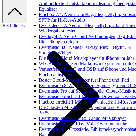
Audioeffekte, Lautstärkenormalisierung, neu gestal
Equalizer
Flacbox 7.4: Neues CarPlay, Plex, Jellyfin, Subson
SFTP für Hi-Res-Audio
Evervideo 1.7: Neu mit Plex, Jellyfin, Cloud-Stre
Rechtliches
Wiedergabe-Gesten
Evertag 4.2: Neue Cloud-Verbindungen, Tag-Edito
Einstellungen erklärt
Evermusic 8.6: Neues CarPlay, Plex, Jellyfin, SFT
Songtext-Widget
Die besten Cloud-Musikplayer für iPhone im Jahr
Wix-Blogbeiträge zu Markdown exportieren mit 
Verlustfreies FLAC und DSD auf iPhone und Mac
Flacbox abspielen
Bester Cloud-Musikplayer für iPhone und iPad
Evermusic 6.8: Aliyun Drive, Synology, neue UI-S
Evermusic Pro auf Setapp Mobile: Cloud-Musik f
Evermusic erreicht 11 Millionen Downloads weltw
Flacbox erreicht 1 Million Downloads: Hi-Res Au
Die 5 besten Musikplayer-Apps für das iPhone im 
2025
Evermusic Promo-Video: Cloud-Musikplayer
Evermusic 3.6: CarPlay, VoiceOver und mehr
Evermusic 3.1: Crossfade, Bibliothekssynchronisa
Backup