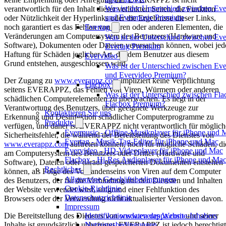
Was ist der Unterschied zwischen Ev
verantwortlich für den Inhalt dieser verlinkten Seiten, die Funktion
und Evermusic Premium
oder Nützlichkeit der Hyperlinks oder die Ergebnisse dieser Links,
Evertag
noch garantiert es das Fehlen von Viren oder anderen Elementen, die
Veränderungen am Computersystem des Benutzers (Hardware und
Was ist der Unterschied zwischen Eve
Software), Dokumenten oder Dateien verursachen können, wobei jed
Evertag Premium
Haftung für Schäden jeglicher Art, die dem Benutzer aus diesem
Evervideo
Grund entstehen, ausgeschlossen wird.
Was ist der Unterschied zwischen Ev
und Evervideo Premium?
Der Zugang zu
www.everappz.com
impliziert keine Verpflichtung
Flacbox
seitens EVERAPPZ, das Fehlen von Viren, Würmern oder anderen
Was ist der Unterschied zwischen Fl
schädlichen Computerelementen zu überwachen. Es liegt in der
Flacbox Premium?
Verantwortung des Benutzers, über geeignete Werkzeuge zur
Kontaktieren Sie uns
Erkennung und Desinfektion schädlicher Computerprogramme zu
Produkte
verfügen, und daher ist EVERAPPZ nicht verantwortlich für möglich
Evermusic - Offline-Musikplayer für iPhone und 
Sicherheitsfehler, die während der Bereitstellung des Dienstes von
Evertag - Musik-Tag-Editor für iPhone und Mac
www.everappz.com
auftreten können, noch für mögliche Schäden, di
Evervideo - HD-Videoplayer für iPhone und Mac
am Computersystem des Benutzers oder Dritter (Hardware und
Flacbox - Hi-Res Audioplayer für iPhone und Ma
Software), Dateien oder darauf gespeicherten Dokumenten entstehen
Rechtliches
können, als Folge des Vorhandenseins von Viren auf dem Computer
Allgemeine Geschäftsbedingungen
des Benutzers, der für die Verbindung mit den Diensten und Inhalten
Cookie-Richtlinie
der Website verwendet wird, aufgrund einer Fehlfunktion des
Datenschutzrichtlinie
Browsers oder der Verwendung nicht aktualisierter Versionen davon.
Impressum
Identifikationsdaten des Website-Inhabers
Die Bereitstellung des Dienstes von
www.everappz.com
und seiner
Nutzungsbedingungen
Inhalte ist grundsätzlich unbefristet. EVERAPPZ ist jedoch berechtigt