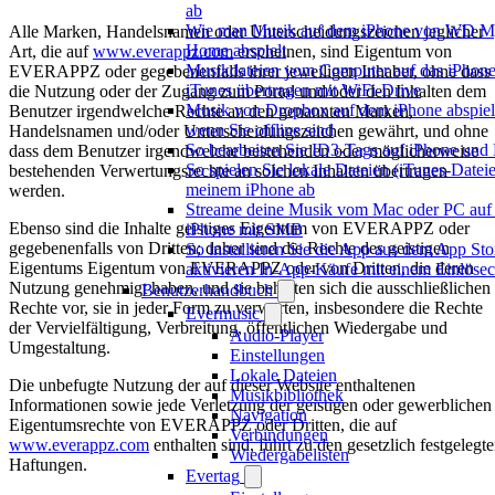
ab
Wie man Musik auf dem iPhone von WD M
Alle Marken, Handelsnamen oder Unterscheidungszeichen jeglicher
Home abspielt
Art, die auf
www.everappz.com
erscheinen, sind Eigentum von
Musikdateien vom Computer auf das iPhon
EVERAPPZ oder gegebenenfalls ihrer jeweiligen Inhaber, ohne dass
iTunes übertragen mit WiFi-Drive
die Nutzung oder der Zugang zum Portal und/oder den Inhalten dem
Musik von Dropbox auf dem iPhone abspiel
Benutzer irgendwelche Rechte an den genannten Marken,
wenn Sie offline sind
Handelsnamen und/oder Unterscheidungszeichen gewährt, und ohne
So bearbeiten Sie ID3-Tags auf iPhone und
dass dem Benutzer irgendwelche bestehenden oder möglicherweise
So spielen Sie lokale Dateien (iTunes-Dateie
bestehenden Verwertungsrechte an solchen Inhalten übertragen
meinem iPhone ab
werden.
Streame deine Musik vom Mac oder PC auf
Ebenso sind die Inhalte geistiges Eigentum von EVERAPPZ oder
iPhone mit SMB
gegebenenfalls von Dritten; daher sind die Rechte des geistigen
So installieren Sie die App aus dem App Sto
Eigentums Eigentum von EVERAPPZ oder von Dritten, die deren
aktivieren In-App-Käufe mit einem Einlöse
Nutzung genehmigt haben, und sie behalten sich die ausschließlichen
Benutzerhandbuch
Rechte vor, sie in jeder Form zu verwerten, insbesondere die Rechte
Evermusic
der Vervielfältigung, Verbreitung, öffentlichen Wiedergabe und
Audio-Player
Umgestaltung.
Einstellungen
Lokale Dateien
Die unbefugte Nutzung der auf dieser Website enthaltenen
Musikbibliothek
Informationen sowie jede Verletzung der geistigen oder gewerblichen
Navigation
Eigentumsrechte von EVERAPPZ oder Dritten, die auf
Verbindungen
www.everappz.com
enthalten sind, führt zu den gesetzlich festgelegt
Wiedergabelisten
Haftungen.
Evertag