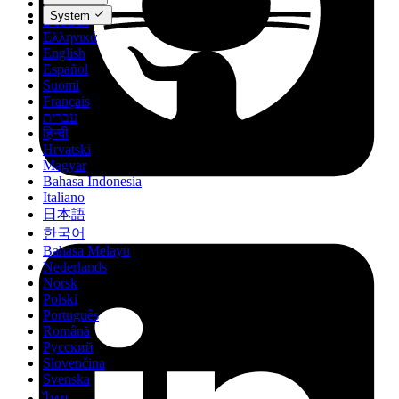
Dansk
System
Deutsch
Ελληνικά
English
Español
Suomi
Français
עברית
हिन्दी
Hrvatski
Magyar
Bahasa Indonesia
Italiano
日本語
한국어
Bahasa Melayu
Nederlands
Norsk
Polski
Português
Română
Русский
Slovenčina
Svenska
ไทย