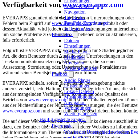
Einstellungen
Verfügbarkeit von
www.everappz.com
Lokale Dateien
Navigation
Tag-Editor
EVERAPPZ garantiert nicht das Fehlen von Unterbrechungen oder
Tag-Feld-Zuordnungen
Fehlern beim Zugriff auf
www.everappz.com
, seinen Inhalt oder
Verbindungen
dessen Aktualität, wird jedoch die besten Anstrengungen unternehme
Evervideo
um solche Probleme zu verhindern, zu beheben oder zu aktualisieren,
falls erforderlich.
Dateien
Einstellungen
Folglich ist EVERAPPZ nicht verantwortlich für Schäden jeglicher
Media Player
Art, die dem Benutzer durch Ausfälle oder Unterbrechungen in den
Mediathek
Telekommunikationsnetzen entstehen können, die zu einer
Navigation
Aussetzung, Stornierung oder Unterbrechung des Portaldienstes
Wiedergabelisten
während seiner Bereitstellung oder davor führen.
Flacbox
Audio-Player
EVERAPPZ schließt, sofern die geltende Gesetzgebung nichts
Einstellungen
anderes vorsieht, jede Haftung für Schäden jeglicher Art aus, die sich
Lokale Dateien
aus der mangelnden Verfügbarkeit, Kontinuität oder Qualität des
Musikbibliothek
Betriebs von
www.everappz.com
und seinen Inhalten ergeben könne
Navigation
aus der Nichterfüllung der Nützlichkeitserwartungen, die der Benutze
Verbindungen
www.everappz.com
und seinen Inhalten zugeschrieben haben könnte
Wiedergabelisten
Häufig gestellte Fragen
Die auf dieser Website erscheinenden Hyperlinks dienen ausschließli
Evermusic
dazu, den Benutzer über die Existenz anderer Websites zu informieren
Was ist der Unterschied zwischen Ev
die Informationen zum Thema enthalten. Diese Hyperlinks stellen
und Flacbox
keine Empfehlung oder Anregung dar. EVERAPPZ ist nicht