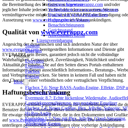
Geistiges Eigentum
die Bereitstellung des Dienstes von
www.everappz.com
und/oder
Verfügbarkeit von www.everappz.com
jeglicher Inhalte jederzeit zu beenden oder auszusetzen. Wenn es
Qualität von www.everappz.com
vernünftigerweise möglich ist, wird EVERAPPZ die Beendigung ode
Haftungsbeschränkung
Aussetzung von
www.everappz.com
im Voraus ankündigen.
Benachrichtigungen
Gerichtsstand
Qualität von
www.everappz.com
Anwendbares Recht
Lizenzvereinbarung
Angesichts der dynamischen und sich ändernden Natur der über
Support
www.everappz.com
bereitgestellten Informationen und Dienste gibt
Über uns
EVERAPPZ sein Bestes, garantiert jedoch nicht die vollständige
Produkte
Wahrhaftigkeit, Genauigkeit, Zuverlässigkeit, Nützlichkeit und/oder
Evervideo
Aktualität der Inhalte. Die auf den Seiten dieses Portals enthaltenen
Evermusic
Informationen dienen ausschließlich Informations-, Beratungs-, Werb
Flacbox
und Verbreitungszwecken. Sie bieten in keinem Fall und haben nicht
Evertag
den Charakter einer verbindlichen oder vertraglichen Verpflichtung.
Blog
Flacbox 7.6: Neue BASS-Audio-Engine, Effekte, DSP u
Haftungsbeschränkung
Live-Musik-Visualizer
Evermusic 8.7: Echte lückenlose Wiedergabe, Audioeffek
Lautstärkenormalisierung, neu gestalteter Equalizer
EVERAPPZ schließt jegliche Haftung für Entscheidungen aus, die d
Flacbox 7.4: Neues CarPlay, Plex, Jellyfin, Subsonic, S
Benutzer auf der Grundlage dieser Informationen treffen kann, sowie
Hi-Res-Audio
für etwaige typografische Fehler, die in den Dokumenten und Grafik
Evervideo 1.7: Neu mit Plex, Jellyfin, Cloud-Streaming,
auf
www.everappz.com
enthalten sein können. Die Informationen
Wiedergabe-Gesten
unterliegen periodischen Änderungen ohne vorherige Ankündigung