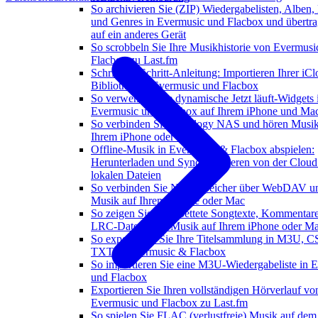
So archivieren Sie (ZIP) Wiedergabelisten, Alben,
und Genres in Evermusic und Flacbox und übertra
auf ein anderes Gerät
So scrobbeln Sie Ihre Musikhistorie von Evermusi
Flacbox zu Last.fm
Schritt-für-Schritt-Anleitung: Importieren Ihrer iC
Bibliothek in Evermusic und Flacbox
So verwenden Sie dynamische Jetzt läuft-Widgets 
Evermusic und Flacbox auf Ihrem iPhone und Ma
So verbinden Sie Synology NAS und hören Musik
Ihrem iPhone oder Mac
Offline-Musik in Evermusic & Flacbox abspielen:
Herunterladen und Synchronisieren von der Cloud
lokalen Dateien
So verbinden Sie NAS-Speicher über WebDAV u
Musik auf Ihrem iPhone oder Mac
So zeigen Sie eingebettete Songtexte, Kommentar
LRC-Dateien für Musik auf Ihrem iPhone oder M
So exportieren Sie Ihre Titelsammlung in M3U, 
TXT in Evermusic & Flacbox
So importieren Sie eine M3U-Wiedergabeliste in 
und Flacbox
Exportieren Sie Ihren vollständigen Hörverlauf vo
Evermusic und Flacbox zu Last.fm
So spielen Sie FLAC (verlustfreie) Musik auf dem