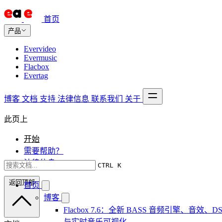
首页
产品
Evervideo
Evermusic
Flacbox
Evertag
博客
文档
支持
法律信息
联系我们
关于
此页上
开始
需要帮助？
法律信息
CTRL K
返回顶部
首页
博客
Flacbox 7.6：全新 BASS 音频引擎、音效、DS
与实时音乐可视化