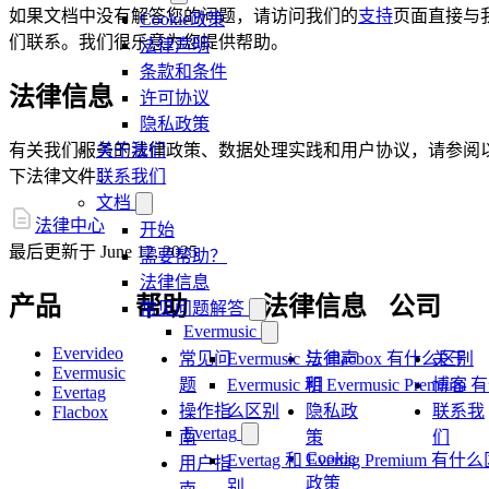
如果文档中没有解答您的问题，请访问我们的
支持
页面直接与
Cookie政策
们联系。我们很乐意为您提供帮助。
法律声明
条款和条件
法律信息
许可协议
隐私政策
有关我们服务的法律政策、数据处理实践和用户协议，请参阅
关于我们
下法律文件：
联系我们
文档
法律中心
开始
最后更新于
June 12, 2025
需要帮助？
法律信息
产品
帮助
法律信息
公司
常见问题解答
Evermusic
Evervideo
Evermusic 与 Flacbox 有什么区别
常见问
法律声
关于
Evermusic
Evermusic 和 Evermusic Premium 
题
明
博客
Evertag
么区别
操作指
隐私政
联系我
Flacbox
Evertag
南
策
们
Cookie
Evertag 和 Evertag Premium 有什
用户指
政策
别