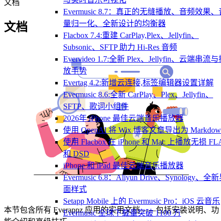
文档
Evermusic 8.7：真正的无缝播放、音频效果、
量归一化、全新设计的均衡器
文档
Flacbox 7.4:重建 CarPlay,Plex、Jellyfin、
Subsonic、SFTP 助力 Hi-Res 音频
Evervideo 1.7:全新 Plex、Jellyfin、云端串流
放手势
Evertag 4.2:新增云连接,标签编辑器设置详解
Evermusic 8.6:全新 CarPlay、Plex、Jellyfin、
SFTP、歌词小组件
2026年 iPhone 最佳云端音乐播放器
使用 OpenAI 将 Wix 博客文章导出为 Markdow
使用 Flacbox 在 iPhone 和 Mac 上播放无损 FL
和 DSD
iPhone 和 iPad 最佳云端音乐播放器
Evermusic 6.8：Aliyun Drive、Synology、全
面样式
Setapp Mobile 上的 Evermusic Pro：iOS 云音乐
本节包含所有 Everappz 应用的实用文档——包括安装说明、功
Evermusic 全球下载量突破 1100 万