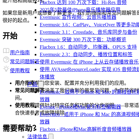
能介绍和高级技巧。
Flacbox 达到 100 万次下载：Hi-Res 音频
2025年5款最佳iPhone音乐播放器应用
如果您是新用户或想要了解更多，我们的指南和常见问题解答
Evermusic 宣传视频：云音乐播放器
很好的起点。
Evermusic 3.6：CarPlay、VoiceOver 等更多功
Evermusic 3.1：Crossfade、音乐库同步与备份
开始
Evermusic 突破 300 万次下载：功能概览
Flacbox 1.6：自动同步、均衡器、OPUS 支持
用户指南
Evermusic 2.3：自动同步、播放位置和标签
常见问题解答
使用 Evermusic 在 iPhone 上从云存储播放音乐
使用 AVAssetResourceLoader 实现 iOS 音频流
使用教程
体播放
用户指南
帮助您安装、配置并充分利用我们的应用。
产品
常见问题解答
涵盖了我们收到的最常见问题，为您节省时
Evermusic - 适用于 iPhone 和 Mac 的离线音乐
间。
放器
使用教程
提供针对特定任务和功能的分步说明——非常适
Evertag - iPhone和Mac音乐标签编辑器
合快速参考或故障排除。
Evervideo - 适用于 iPhone 和 Mac 的高清视频
放器
需要帮助？
Flacbox - iPhone和Mac高解析度音频播放器
法律信息