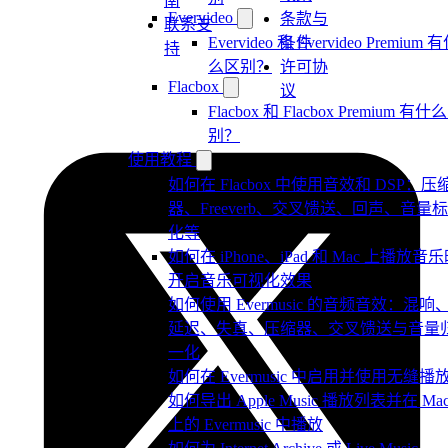
南
Evervideo
条款与
联系支
Evervideo 和 Evervideo Premium 
条件
持
么区别？
许可协
Flacbox
议
Flacbox 和 Flacbox Premium 有什
别？
使用教程
如何在 Flacbox 中使用音效和 DSP：压
器、Freeverb、交叉馈送、回声、音量
化等
如何在 iPhone、iPad 和 Mac 上播放音
开启音乐可视化效果
如何使用 Evermusic 的音频音效：混响
延迟、失真、压缩器、交叉馈送与音量
一化
如何在 Evermusic 中启用并使用无缝播
如何导出 Apple Music 播放列表并在 Ma
上的 Evermusic 中播放