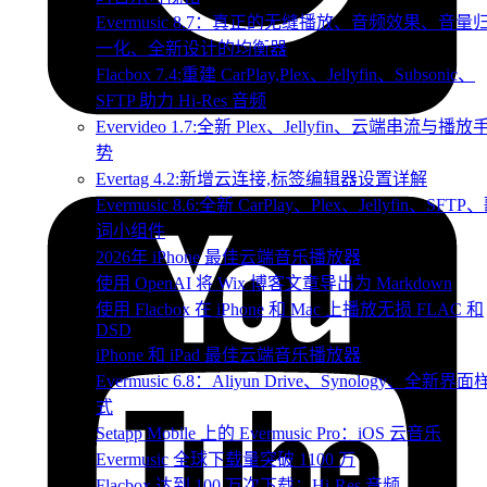
Evermusic 8.7：真正的无缝播放、音频效果、音量
一化、全新设计的均衡器
Flacbox 7.4:重建 CarPlay,Plex、Jellyfin、Subsonic、
SFTP 助力 Hi-Res 音频
Evervideo 1.7:全新 Plex、Jellyfin、云端串流与播放
势
Evertag 4.2:新增云连接,标签编辑器设置详解
Evermusic 8.6:全新 CarPlay、Plex、Jellyfin、SFTP
词小组件
2026年 iPhone 最佳云端音乐播放器
使用 OpenAI 将 Wix 博客文章导出为 Markdown
使用 Flacbox 在 iPhone 和 Mac 上播放无损 FLAC 和
DSD
iPhone 和 iPad 最佳云端音乐播放器
Evermusic 6.8：Aliyun Drive、Synology、全新界面
式
Setapp Mobile 上的 Evermusic Pro：iOS 云音乐
Evermusic 全球下载量突破 1100 万
Flacbox 达到 100 万次下载：Hi-Res 音频