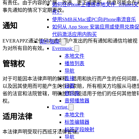
有责任。由于内容的扩展、改进、更正或更新，信息可能会在
如何在iPhone上播放本地文件（iTunes文
事先通知的情况下定期更改。
件）
使用SMB从Mac或PC向iPhone串流音乐
通知
如何从 App Store 安装应用或使用兑换
代码激活应用内购买
EVERAPPZ通过任何方式向用户发出的所有通知和通信均被视
用户指南
为对所有目的有效。
Evermusic
本地文件
管辖权
播放列表
导航
连接
对于可能因本法律声明的解释、适用和执行而产生的任何问题
设置
以及因其使用而可能产生的任何索赔，所有相关方均服从马德
音乐库
省的法官和法院管辖，明确放弃可能适用于他们的任何其他管
音频播放器
权。
Evertag
本地文件
适用法律
标签编辑器
标签字段映射
本法律声明受现行西班牙法律管辖。
导航