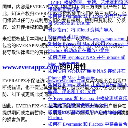
（ZIP）播放列表、专辑、艺术家和流
同样，内容是EVERAPPZ或（如适用）第三方的知识产权；因
传输到其他设备
此，知识产权归EVERAPPZ或授权使用它们的第三方所有，他
如何将 Evermusic 或 Flacbox 的音乐历
们保留以任何方式利用它们的专有权利，特别是复制权、分发
录 Scrobble 到 Last.fm
权、公开传播权和改编权。
分步指南：将 iCloud 资料库导入
Evermusic 和 Flacbox
未经授权使用本网站上包含的信息，以及对
www.everappz.com
如何在 iPhone 和 Mac 上使用 Evermusic
包含的EVERAPPZ或第三方知识产权或工业产权的任何侵犯，
Flacbox 的动态正在播放小组件
将导致法律规定的责任。
如何连接 Synology NAS 并在 iPhone 或
Mac 上收听音乐
www.everappz.com
的可用性
如何使用 WebDAV 连接 NAS 存储并在
iPhone 或 Mac 上听音乐
EVERAPPZ不保证访问
www.everappz.com
及其内容不会出现中
如何在 iPhone 或 Mac 上查看音乐的嵌
断或错误，也不保证其是最新的，但会尽最大努力在必要时预
歌词、评论和 LRC 文件
防、纠正或更新此类问题。
在 Evermusic 和 Flacbox 中播放离线音
从云端下载和同步到本地文件
因此，EVERAPPZ不对因电信网络故障或断开导致门户服务在
如何将M3U播放列表导入Evermusic和
提供期间或之前暂停、取消或中断而可能对用户造成的任何类
Flacbox
的损害负责。
如何在 Evermusic 和 Flacbox 中将曲目