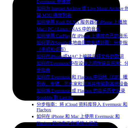
Evermusic 中播放
如何为 Internet Archive 或 Live Music Archive 
建 M3U 播放列表
如何使用 Kodi DLNA 服务器在 iPhone 上播放
Mac / PC / Linux / NAS 中的音乐
如何使用 CarPlay 在 iPhone 上播放自己的音乐
如何更改Spotify本地曲目的专辑封面：分步
（手机和桌面）
如何在iPhone或MAC上编辑音频文件的歌词
如何在Evermusic中在设备之间传输音乐库：
步指南
如何在 Evermusic 和 Flacbox 中归档（ZIP）
列表、专辑、艺术家和流派并传输到其他设备
如何将 Evermusic 或 Flacbox 的音乐历史记录
Scrobble 到 Last.fm
分步指南：将 iCloud 资料库导入 Evermusic 和
Flacbox
如何在 iPhone 和 Mac 上使用 Evermusic 和
Flacbox 的动态正在播放小组件