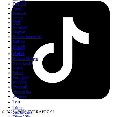
Español
Suomi
Français
עברית
हिन्दी
Hrvatski
Magyar
Bahasa Indonesia
Italiano
日本語
한국어
Bahasa Melayu
Nederlands
Norsk
Polski
Português
Română
Русский
Slovenčina
Svenska
ไทย
Türkçe
© 2023 - 2026 EVERAPPZ SL
Українська
Tiếng Việt