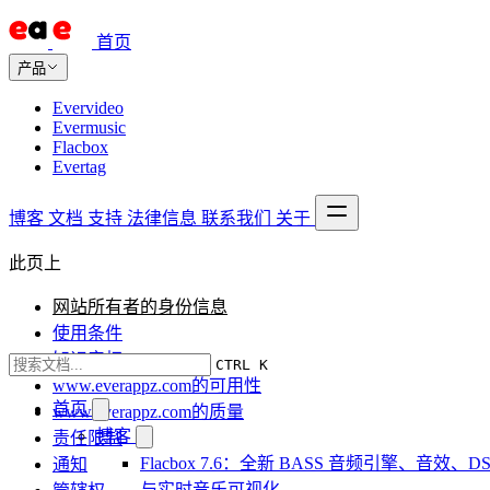
首页
产品
Evervideo
Evermusic
Flacbox
Evertag
博客
文档
支持
法律信息
联系我们
关于
此页上
网站所有者的身份信息
使用条件
知识产权
CTRL K
www.everappz.com的可用性
首页
www.everappz.com的质量
博客
责任限制
Flacbox 7.6：全新 BASS 音频引擎、音效、DS
通知
与实时音乐可视化