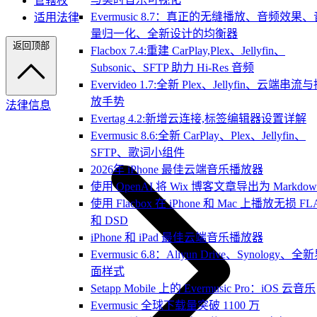
管辖权
Evermusic 8.7：真正的无缝播放、音频效果、
适用法律
量归一化、全新设计的均衡器
返回顶部
Flacbox 7.4:重建 CarPlay,Plex、Jellyfin、
Subsonic、SFTP 助力 Hi-Res 音频
Evervideo 1.7:全新 Plex、Jellyfin、云端串流
放手势
法律信息
Evertag 4.2:新增云连接,标签编辑器设置详解
Evermusic 8.6:全新 CarPlay、Plex、Jellyfin、
SFTP、歌词小组件
2026年 iPhone 最佳云端音乐播放器
使用 OpenAI 将 Wix 博客文章导出为 Markdow
使用 Flacbox 在 iPhone 和 Mac 上播放无损 FL
和 DSD
iPhone 和 iPad 最佳云端音乐播放器
Evermusic 6.8：Aliyun Drive、Synology、全
面样式
Setapp Mobile 上的 Evermusic Pro：iOS 云音乐
Evermusic 全球下载量突破 1100 万