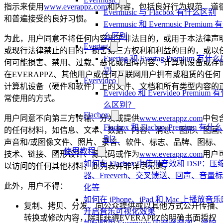
指示来使用
www.everappz.com
和内容，包括良好行为规范、道
Evermusic 与 Flacbox 有什么区别
和普遍接受的良好习惯。
Evermusic 和 Evermusic Premium 
么区别
为此，用户同意不将任何内容用于非法目的，或用于本法律声
Evertag
或现行法律禁止的目的，损害第三方权利和利益的目的，或以
Evertag 和 Evertag Premium 有什
何可能损害、禁用、过载、恶化或阻碍内容、计算机设备或存
别
在EVERAPPZ、其他用户或任何互联网用户拥有或租赁的任何
Evervideo
计算机设备（硬件和软件）上的文件、文档和所有类型内容的
Evervideo 和 Evervideo Premium 
常使用的方式。
么区别？
Flacbox
用户同意不向第三方传输、分发或提供
www.everappz.com
中包
Flacbox 和 Flacbox Premium 有什
的任何材料，如信息、文本、数据、内容、消息、图形、图画
别？
声音和/或图像文件、照片、录音、软件、标志、品牌、图标、
使用教程
技术、链接、图形设计、源代码或作为
www.everappz.com
用户
如何在 Flacbox 中使用音效和 DSP：压
以访问的任何其他材料，此列表并非详尽无遗。
器、Freeverb、交叉馈送、回声、音量
此外，用户不得：
化等
如何在 iPhone、iPad 和 Mac 上播放音
复制、拷贝、分发、向公众提供或以其他方式公开传播、
开启音乐可视化效果
转换或修改内容，除非获得EVERAPPZ的明确书面授权