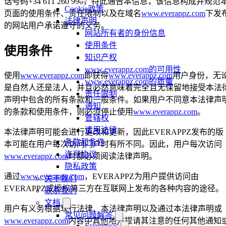
话号码+34 611 260 990，特此通告本信息，该信息构成并规范
Cookie政策
页面的使用条件、责任限制以及在域名
www.everappz.com
下发
法律声明
的网站用户承诺遵守的义务。
网站所有者的身份信息
使用条件
使用条件
知识产权
www.everappz.com的可用性
使用
www.everappz.com
即获得
www.everappz.com
用户身份，无
www.everappz.com的质量
是自然人还是法人，并且必然意味着完全且无保留地接受本法
责任限制
声明中包含的所有条款和一般条件。如果用户不同意本法律声
通知
的条款和使用条件，则必须停止使用
www.everappz.com
。
管辖权
适用法律
本法律声明可能会进行更改和更新，因此EVERAPPZ发布的版
条款和条件
本可能在用户每次访问门户时有所不同。因此，用户每次访问
许可协议
www.everappz.com
时都必须阅读法律声明。
隐私政策
通过
www.everappz.com
，EVERAPPZ为用户提供访问由
关于我们
EVERAPPZ或授权第三方在互联网上发布的各种内容的途径。
联系我们
文档
用户有义务根据现行法律、本法律声明以及通过本法律声明或
常见问题解答
www.everappz.com
内容中其他地方提请其注意的任何其他通知
Evermusic