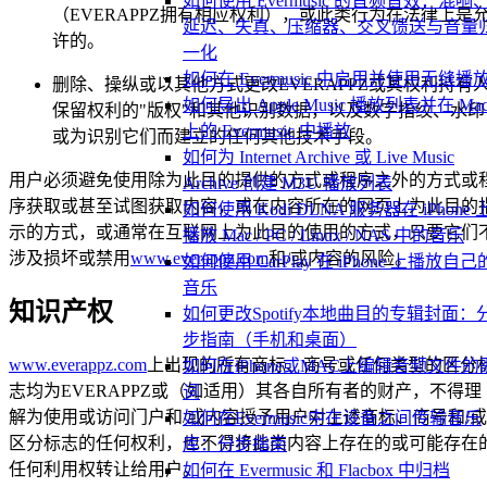
如何使用 Evermusic 的音频音效：混响
（EVERAPPZ拥有相应权利），或此类行为在法律上是
延迟、失真、压缩器、交叉馈送与音量
许的。
一化
如何在 Evermusic 中启用并使用无缝播
删除、操纵或以其他方式更改EVERAPPZ或其权利持有
如何导出 Apple Music 播放列表并在 Ma
保留权利的"版权"和其他识别数据，以及数字指纹、水印
上的 Evermusic 中播放
或为识别它们而建立的任何其他技术手段。
如何为 Internet Archive 或 Live Music
用户必须避免使用除为此目的提供的方式或程序之外的方式或
Archive 创建 M3U 播放列表
序获取或甚至试图获取内容，或在内容所在的网页上为此目的
如何使用 Kodi DLNA 服务器在 iPhone 
示的方式，或通常在互联网上为此目的使用的方式，只要它们
播放 Mac / PC / Linux / NAS 中的音乐
涉及损坏或禁用
www.everappz.com
和/或内容的风险。
如何使用 CarPlay 在 iPhone 上播放自己
音乐
知识产权
如何更改Spotify本地曲目的专辑封面：
步指南（手机和桌面）
www.everappz.com
上出现的所有商标、商号或任何类型的区分
如何在iPhone或MAC上编辑音频文件的
志均为EVERAPPZ或（如适用）其各自所有者的财产，不得理
词
解为使用或访问门户和/或内容授予用户对上述商标、商号和/或
如何在Evermusic中在设备之间传输音乐
区分标志的任何权利，也不得将此类内容上存在的或可能存在
库：分步指南
任何利用权转让给用户。
如何在 Evermusic 和 Flacbox 中归档