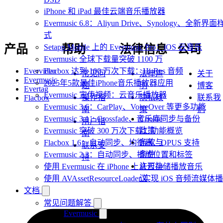
iPhone 和 iPad 最佳云端音乐播放器
Evermusic 6.8：Aliyun Drive、Synology、全新界面
式
Setapp Mobile 上的 Evermusic Pro：iOS 云音乐
产品
帮助
法律信息
公司
Evermusic 全球下载量突破 1100 万
Flacbox 达到 100 万次下载：Hi-Res 音频
Evervideo
常见问
法律声
关于
Evermusic
2025年5款最佳iPhone音乐播放器应用
题
明
博客
Evertag
Evermusic 宣传视频：云音乐播放器
操作指
隐私政
联系我
Flacbox
Evermusic 3.6：CarPlay、VoiceOver 等更多功能
南
策
们
Evermusic 3.1：Crossfade、音乐库同步与备份
Cookie
用户指
政策
Evermusic 突破 300 万次下载：功能概览
南
条款与
Flacbox 1.6：自动同步、均衡器、OPUS 支持
联系支
条件
Evermusic 2.3：自动同步、播放位置和标签
持
许可协
使用 Evermusic 在 iPhone 上从云存储播放音乐
议
使用 AVAssetResourceLoader 实现 iOS 音频流媒体
文档
常见问题解答
Evermusic