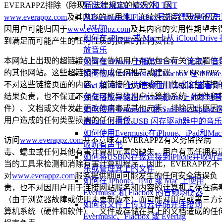
导出为 M3U、CSV 和 TXT
EVERAPPZ排除（除现行法律规定的情况外）因
从Evermusic和Flacbox导出完整收听历
www.everappz.com
及其内容的可用性、连续性或运行质量不足
Last.fm
因用户可能归因于
www.everappz.com
及其内容的实用性期望未
如何在 iPhone 或 Mac 上从 iCloud Drive
到满足而可能产生的任何性质的损害的任何责任。
放音乐
本网站上出现的超链接仅旨在告知用户存在包含有关该主题信
如何在 iPhone 上播放 FLAC（无损）音
的其他网站。这些超链接不构成任何推荐或建议。EVERAPPZ
如何使用 Evermusic 和 Flacbox 在 iPhon
不对这些链接页面的内容、超链接的运行或有用性或这些链接
iPad 和 Mac 上为音频曲目添加和查看评
结果负责，也不保证不存在可能导致用户计算机系统（硬件和
如何播放存储在iPhone或Mac上的本地
件）、文档或文件发生更改的病毒或其他元素，排除因此原因
如何使用 Evermusic 和 SanDisk iXpand 
用户造成的任何类型损害的任何责任。
iPhone 上播放 USB 闪存驱动器中的音乐
如何使用Evermusic在iPhone、iPad和Ma
访问
www.everappz.com
并不意味着EVERAPPZ有义务监控病
收听有声书
毒、蠕虫或任何其他有害计算机元素的缺失。用户有责任拥有
如何将USB闪存盘连接到iPhone并收听
当的工具来检测和消除有害计算机程序，因此，EVERAPPZ不
乐或管理其上的文件
对
www.everappz.com
服务提供期间可能发生的任何安全错误负
如何在 iPhone、iPad 或 Mac 上使用
责，也不对因用户用于连接网站服务和内容的计算机上存在病
Evermusic 和 Flacbox 的音频均衡器
（由于浏览器故障或使用未更新版本）而可能对用户或第三方
如何将文件上传到云存储并连接到
算机系统（硬件和软件）、文件或存储在其上的文档造成的任
Evermusic、Flacbox 或 Evertag