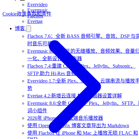
Evervideo
Evermusic
Cookie政策
条款和条件
Flacbox
Evertag
博客
Flacbox 7.6：全新 BASS 音频引擎、音效、DSP 与
时音乐可视化
Evermusic 8.7：真正的无缝播放、音频效果、音量
一化、全新设计的均衡器
Flacbox 7.4:重建 CarPlay,Plex、Jellyfin、Subsonic、
SFTP 助力 Hi-Res 音频
Evervideo 1.7:全新 Plex、Jellyfin、云端串流与播放
势
Evertag 4.2:新增云连接,标签编辑器设置详解
Evermusic 8.6:全新 CarPlay、Plex、Jellyfin、SFTP
词小组件
2026年 iPhone 最佳云端音乐播放器
使用 OpenAI 将 Wix 博客文章导出为 Markdown
使用 Flacbox 在 iPhone 和 Mac 上播放无损 FLAC 和
DSD