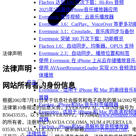
Flacbox 达到 100 万次下载：Hi-Res 音频
2025年5款最佳iPhone音乐播放器应用
Evermusic 宣传视频：云音乐播放器
Evermusic 3.6：CarPlay、VoiceOver 等更多功
Evermusic 3.1：Crossfade、音乐库同步与备份
Evermusic 突破 300 万次下载：功能概览
Flacbox 1.6：自动同步、均衡器、OPUS 支持
Evermusic 2.3：自动同步、播放位置和标签
法律声明
使用 Evermusic 在 iPhone 上从云存储播放音乐
法律声明
使用 AVAssetResourceLoader 实现 iOS 音频流
体播放
产品
网站所有者的身份信息
Evermusic - 适用于 iPhone 和 Mac 的离线音乐
放器
根据2002年7月11日关于信息社会服务和电子商务的第34/2002
Evertag - iPhone和Mac音乐标签编辑器
法律第10条规定的信息义务，EVERAPPZ SL，CIF/NIF编号为
Evervideo - 适用于 iPhone 和 Mac 的高清视频
B56433535，以下简称EVERAPPZ，作为网站
www.everappz.co
放器
的所有者，注册地址为AVDA COLOMA, NUM 4 PUERTA L9,
Flacbox - iPhone和Mac高解析度音频播放器
03530, NUCÍA, ALICANTE，联系邮箱
admin@everappz.com
，
法律信息