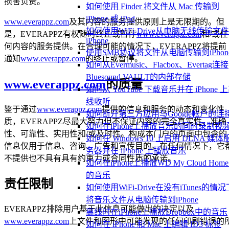
损害负责。
如何使用 Finder 将文件从 Mac 传输到
iPhone 或 iPad
www.everappz.com
及其内容的服务提供原则上是无限期的。但
如何使用WiFi-Drive从电脑无线传输文
是，EVERAPPZ有权随时终止或暂停
www.everappz.com
和/或任
iPhone
何内容的服务提供。在合理可能的情况下，EVERAPPZ将提前
使用SMB协议将文件从电脑传输到iPhon
通知
www.everappz.com
的终止或暂停。
如何从Evermusic、Flacbox、Evertag连接
Bluesound VAULT的内部存储
www.everappz.com
的质量
如何从 YouTube 下载音乐并在 iPhone 
线收听
鉴于通过
www.everappz.com
提供的信息和服务的动态和变化性
如何断开第三方应用与Google帐户的连
质，EVERAPPZ尽最大努力但不保证内容的完全真实性、准确
如何在iPhone上播放音乐的同时录制视
性、可靠性、实用性和/或及时性。构成本门户的页面中包含的
如何在 Windows 10 上启用 DLNA 媒体
信息仅用于信息、咨询、广告和宣传目的。在任何情况下，它
务器并在 iPhone 上播放音乐
不提供也不具有具有约束力或合同性质的承诺。
如何在iPhone上播放WD My Cloud Hom
的音乐
责任限制
如何使用WiFi-Drive在没有iTunes的情况
将音乐文件从电脑传输到iPhone
EVERAPPZ排除用户基于此信息可能做出的决定以及
离线时在iPhone上播放Dropbox中的音乐
www.everappz.com
上文件和图形中可能发现的任何印刷错误的
如何在 iPhone 和 Mac 上编辑 ID3 标签