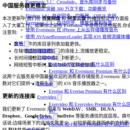
Evermusic 3.1：Crossfade、音乐库同步与备份
中国服务器更稳定
Evermusic 突破 300 万次下载：功能概览
Flacbox 1.6：自动同步、均衡器、OPUS 支持
本次更新中,我们在
百度网盘
和
阿里云盘
的播放稳定性方面投
Evermusic 2.3：自动同步、播放位置和标签
入了大量工作。如果你之前在 Evermusic 中使用过这些服务,你
使用 Evermusic 在 iPhone 上从云存储播放音乐
注意到:
使用 AVAssetResourceLoader 实现 iOS 音频流媒体
文档
数千文件的库目录列表加载更快。
在较慢或地理位置较远的连接上,流播放更稳定。
常见问题解答
Evermusic
长时间播放过程中连接中断更少。
Evermusic 与 Flacbox 有什么区别
网络短暂中断时,重试与续传逻辑更智能。
Evermusic 和 Evermusic Premium 有什么
这两个云服务是中国最受欢迎的消费者存储服务,Evermusic 是
别
数对它们提供一流原生支持的 iOS 音乐播放器之一。
Evertag
Evertag 和 Evertag Premium 有什么区别
更新的连接库
Evervideo
Evervideo 和 Evervideo Premium 有什么
我们更新了 Evermusic 用来与
WebDAV
、
SMB
、
DLNA
、
别？
Dropbox
、
Google Drive
、
OneDrive
等服务通信的底层库。换
Flacbox
话说:边缘场景下的连接失败更少、对较新服务器版本的支持更
Flacbox 和 Flacbox Premium 有什么区别
好,整体性能也有所提升。