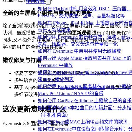
使用教程
如何在 Flacbox 中使用音效和 DSP：压缩器、
全新的主屏幕小组件与更智能的更新
Freeverb、交叉馈送、回声、音量标准化等
如何在 iPhone、iPad 和 Mac 上播放音乐时开
除了全新的歌词小组件,现有的主屏幕小组件 — 正在播放、播
音乐可视化效果
队列、最近播放 — 也通过
更好的更新逻辑
进行了打磨,既保持
如何使用 Evermusic 的音频音效：混响、延迟
同步,又不额外消耗电量。还有面向希望对一眼可见信息有更多
失真、压缩器、交叉馈送与音量归一化
掌控的用户的全新小组件布局。
如何在 Evermusic 中启用并使用无缝播放
如何导出 Apple Music 播放列表并在 Mac 上的
错误修复与打磨
Evermusic 中播放
如何为 Internet Archive 或 Live Music Archive 
修复了某些媒体服务器和自托管配置上的播放问题。
建 M3U 播放列表
多种语言的本地化修正。
如何使用 Kodi DLNA 服务器在 iPhone 上播放
基于 App Store 评论与
support@everappz.com
邮件反馈的
Mac / PC / Linux / NAS 中的音乐
多细节改进。
如何使用 CarPlay 在 iPhone 上播放自己的音乐
如何更改Spotify本地曲目的专辑封面：分步
这次更新意味着什么
（手机和桌面）
如何在iPhone或MAC上编辑音频文件的歌词
Evermusic 8.6 围绕三个理念构建:
如何在Evermusic中在设备之间传输音乐库：