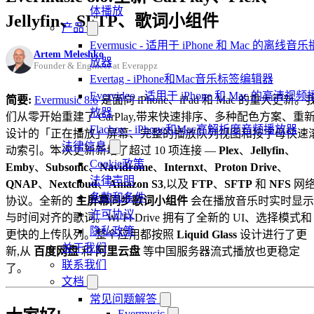
体播放
Jellyfin、SFTP、歌词小组件
产品
Evermusic - 适用于 iPhone 和 Mac 的离线音乐
Artem Meleshko
放器
Founder & Engineer at Everappz
Evertag - iPhone和Mac音乐标签编辑器
Evervideo - 适用于 iPhone 和 Mac 的高清视频
简要:
Evermusic 8.6
是面向 iPhone、iPad 和 Mac 的重大更新。
放器
们从零开始重建了 CarPlay,带来快速排序、多种配色方案、重
Flacbox - iPhone和Mac高解析度音频播放器
设计的「正在播放」屏幕、完整的播放队列视图和按字母快速
法律信息
动索引。本次更新新增了超过 10 项连接 —
Plex
、
Jellyfin
、
Cookie政策
Emby
、
Subsonic
、
Navidrome
、
Internxt
、
Proton Drive
、
法律声明
QNAP
、
Nextcloud
、
Amazon S3
,以及
FTP
、
SFTP
和
NFS
网
条款和条件
协议。全新的
主屏幕同步歌词小组件
会在播放音乐时实时显示
许可协议
与时间对齐的歌词。Wi-Fi Drive 拥有了全新的 UI、选择模式和
隐私政策
更快的上传队列。整个应用都按照
Liquid Glass
设计进行了更
关于我们
新,从
百度网盘
和
阿里云盘
等中国服务器流式播放也更稳定
联系我们
了。
文档
常见问题解答
Evermusic