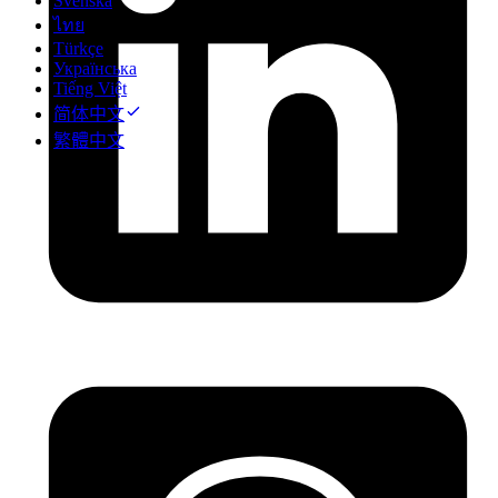
Svenska
ไทย
Türkçe
Українська
Tiếng Việt
简体中文
繁體中文