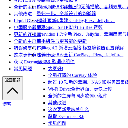
Wi-Fi Drive:全新界面、更快上传
Evermusic 8.7：真正的无缝播放、音频效果、
全新的主屏幕同步歌词小组件
量归一化、全新设计的均衡器
其他改进
Flacbox 7.4:重建 CarPlay,Plex、Jellyfin、
Liquid Glass 设计更新
Subsonic、SFTP 助力 Hi-Res 音频
中国服务器更稳定
Evervideo 1.7:全新 Plex、Jellyfin、云端串流
更新的连接库
放手势
全新的主屏幕小组件与更智能的更新
Evertag 4.2:新增云连接,标签编辑器设置详解
错误修复与打磨
Evermusic 8.6:全新 CarPlay、Plex、Jellyfin、
这次更新意味着什么
SFTP、歌词小组件
获取 Evermusic 8.6
大家好!
常见问题
全新打造的 CarPlay 体验
返回顶部
超过 10 项新的云端、NAS 和服务器集
Wi-Fi Drive:全新界面、更快上传
全新的主屏幕同步歌词小组件
其他改进
博客
这次更新意味着什么
获取 Evermusic 8.6
常见问题