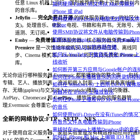
任意 Linux 机器上运行。强烈推荐用于数十万首曲目以内
如何使用 Finder 将文件从 Mac 传输到
的音乐库。
iPhone 或 iPad
Jellyfin
—
完全免费且开源
的媒体服务器(Emby 的社区分
如何使用WiFi-Drive从电脑无线传输文
iPhone
支)。处理音乐、电影、电视、书籍和有声书。无账号、
使用SMB协议将文件从电脑传输到iPhon
遥测、无订阅。
如何从Evermusic、Flacbox、Evertag连接
Emby
—
免费增值
媒体服务器。核心服务器免费;
Emby
Bluesound VAULT的内部存储
Premiere
是一次性或年度购买,可解锁移动应用、离线同
如何从 YouTube 下载音乐并在 iPhone 
步、Cinema 模式等。Evermusic 同时支持免费和 Premiere
线收听
库。
如何断开第三方应用与Google帐户的连
无论你运行哪种服务器,Evermusic 都能播放你的整个库 — 包括
如何在iPhone上播放音乐的同时录制视
专辑、艺人、播放列表、流派和嵌入封面 — 同时具备离线缓
如何在 Windows 10 上启用 DLNA 媒体
存、无缝(gapless)与交叉淡入(crossfade)播放、10 段均衡器、
务器并在 iPhone 上播放音乐
AirPlay、Chromecast 和
CarPlay
。播放历史由你的服务器管
如何在iPhone上播放WD My Cloud Hom
理;Evermusic 会尊重它。
的音乐
如何使用WiFi-Drive在没有iTunes的情况
全新的网络协议:FTP、SFTP、NFS
将音乐文件从电脑传输到iPhone
离线时在iPhone上播放Dropbox中的音乐
对于使用自定义服务器、家庭实验室或没有精致移动应用的通
如何在 iPhone 和 Mac 上编辑 ID3 标签