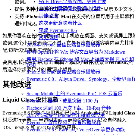
Wi-Fi Drive:全新界面、更快上传
歌词。
全新的主屏幕同步歌词小组件
提供
多种小组件尺寸
,你可以选择主屏幕上显示多少文本
其他改进
支持
iPhone
、
iPad
和
Mac
(在支持的位置可用于主屏幕和
这次更新意味着什么
通知中心)。
获取 Evermusic 8.6
如果你喜欢在长时间收听时让手机放在桌面、支架或锁屏上跟
常见问题
歌词,这个小组件再合适不过。它与有声书和播客类内容尤其搭
2026年 iPhone 最佳云端音乐播放器
配,边听边读有助于理解。
使用 OpenAI 将 Wix 博客文章导出为 Markdown
使用 Flacbox 在 iPhone 和 Mac 上播放无损 FLAC 和
要启用,长按主屏幕,点击
编辑 > 添加小组件
,搜索
Evermusic
,然
DSD
后选择你想要尺寸的
歌词
小组件。
iPhone 和 iPad 最佳云端音乐播放器
Evermusic 6.8：Aliyun Drive、Synology、全新界面
其他改进
式
Setapp Mobile 上的 Evermusic Pro：iOS 云音乐
Liquid Glass 设计更新
Evermusic 全球下载量突破 1100 万
Flacbox 达到 100 万次下载：Hi-Res 音频
Evermusic 8.6 的整个应用界面已针对 Apple 全新的
Liquid Glass
2025年5款最佳iPhone音乐播放器应用
材质进行更新 — 半透明表面、更顺滑的动画,以及自然融入
Evermusic 宣传视频：云音乐播放器
iOS、iPadOS 和 macOS 的精致控件。
Evermusic 3.6：CarPlay、VoiceOver 等更多功能