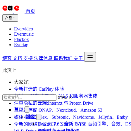
首页
产品
Evervideo
Evermusic
Flacbox
Evertag
博客
文档
支持
法律信息
联系我们
关于
此页上
大家好!
全新打造的 CarPlay 体验
超过 10 项新的云端、NAS 和服务器集成
CTRL K
注重隐私的云端:Internxt 与 Proton Drive
首页
自托管存储:QNAP、Nextcloud、Amazon S3
博客
媒体服务器:Plex、Subsonic、Navidrome、Jellyfin、Emby
Flacbox 7.6：全新 BASS 音频引擎、音效、DS
全新的网络协议:FTP、SFTP、NFS
与实时音乐可视化