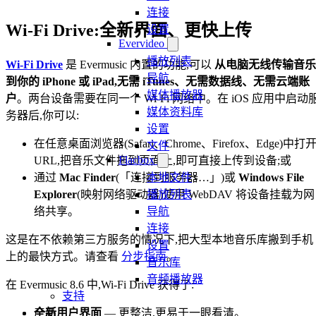
连接
Wi-Fi Drive:全新界面、更快上传
设置
Evervideo
播放列表
Wi-Fi Drive
是 Evermusic 内置的功能,可以
从电脑无线传输音乐
导航
到你的 iPhone 或 iPad,无需 iTunes、无需数据线、无需云端账
媒体播放器
户
。两台设备需要在同一个 Wi-Fi 网络中。在 iOS 应用中启动
媒体资料库
务器后,你可以:
设置
在任意桌面浏览器(Safari、Chrome、Firefox、Edge)中打
文件
Flacbox
URL,把音乐文件拖到页面上,即可直接上传到设备;或
通过
Mac Finder
(「连接到服务器…」)或
Windows File
本地文件
Explorer
(映射网络驱动器)使用 WebDAV 将设备挂载为网
播放列表
络共享。
导航
连接
这是在不依赖第三方服务的情况下,把大型本地音乐库搬到手机
设置
上的最快方式。请查看
分步指南
。
音乐库
音频播放器
在 Evermusic 8.6 中,Wi-Fi Drive 获得了:
支持
全新用户界面
— 更整洁,更易于一眼看清。
产品