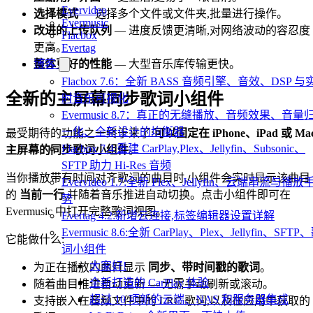
Evervideo
选择模式
— 选择多个文件或文件夹,批量进行操作。
Evermusic
改进的上传队列
— 进度反馈更清晰,对网络波动的容忍度
Flacbox
更高。
Evertag
整体更好的性能
— 大型音乐库传输更快。
博客
Flacbox 7.6：全新 BASS 音频引擎、音效、DSP 与
全新的主屏幕同步歌词小组件
时音乐可视化
Evermusic 8.7：真正的无缝播放、音频效果、音量
一化、全新设计的均衡器
最受期待的功能之一终于来了:
可以固定在 iPhone、iPad 或 Ma
Flacbox 7.4:重建 CarPlay,Plex、Jellyfin、Subsonic、
主屏幕的同步歌词小组件
。
SFTP 助力 Hi-Res 音频
当你播放带有时间对齐歌词的曲目时,小组件会实时显示该曲目
Evervideo 1.7:全新 Plex、Jellyfin、云端串流与播放
的
当前一行
,并随着音乐推进自动切换。点击小组件即可在
势
Evermusic 中打开完整歌词视图。
Evertag 4.2:新增云连接,标签编辑器设置详解
Evermusic 8.6:全新 CarPlay、Plex、Jellyfin、SFTP
它能做什么:
词小组件
大家好!
为正在播放的曲目显示
同步、带时间戳的歌词
。
全新打造的 CarPlay 体验
随着曲目推进自动更新 — 无需手动刷新或滚动。
超过 10 项新的云端、NAS 和服务器集成
支持嵌入在音频文件中的 LRC 歌词,以及在应用中获取的