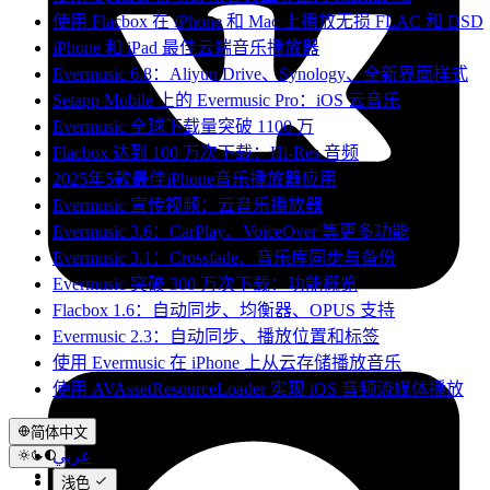
使用 Flacbox 在 iPhone 和 Mac 上播放无损 FLAC 和 DSD
iPhone 和 iPad 最佳云端音乐播放器
Evermusic 6.8：Aliyun Drive、Synology、全新界面样式
Setapp Mobile 上的 Evermusic Pro：iOS 云音乐
Evermusic 全球下载量突破 1100 万
Flacbox 达到 100 万次下载：Hi-Res 音频
2025年5款最佳iPhone音乐播放器应用
Evermusic 宣传视频：云音乐播放器
Evermusic 3.6：CarPlay、VoiceOver 等更多功能
Evermusic 3.1：Crossfade、音乐库同步与备份
Evermusic 突破 300 万次下载：功能概览
Flacbox 1.6：自动同步、均衡器、OPUS 支持
Evermusic 2.3：自动同步、播放位置和标签
使用 Evermusic 在 iPhone 上从云存储播放音乐
使用 AVAssetResourceLoader 实现 iOS 音频流媒体播放
简体中文
عربي
Català
浅色