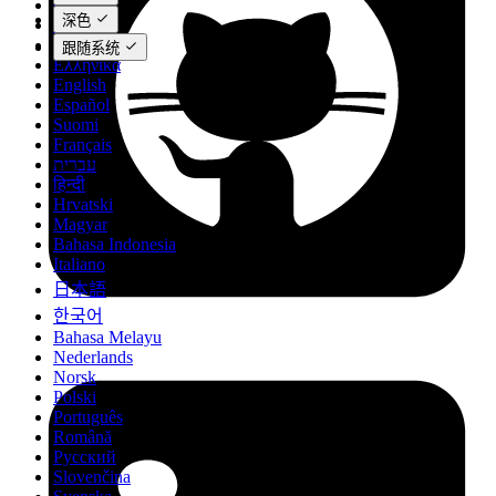
Čeština
深色
Dansk
Deutsch
跟随系统
Ελληνικά
English
Español
Suomi
Français
עברית
हिन्दी
Hrvatski
Magyar
Bahasa Indonesia
Italiano
日本語
한국어
Bahasa Melayu
Nederlands
Norsk
Polski
Português
Română
Русский
Slovenčina