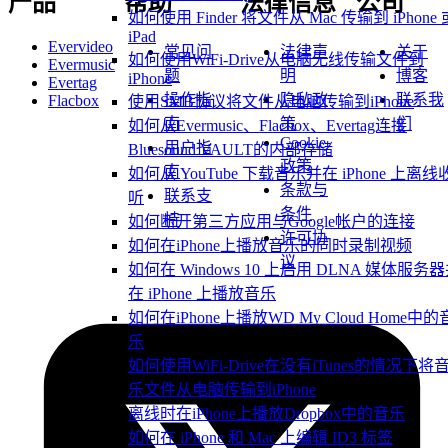
产品
帮助
法律信息
公司
如何使用 Finder 将文件从 Mac 传输到 iPhone 
iPad
Evervideo
常见问
法律声
关于
如何使用WiFi-Drive从电脑无线传输文件到
Evermusic
题
明
博客
iPhone
Evertag
操作指
隐私政
联系我
Flacbox
使用SMB协议将文件从电脑传输到iPhone
南
策
们
如何从Evermusic、Flacbox、Evertag连接
Cookie
用户指
Bluesound VAULT的内部存储
政策
南
如何从 YouTube 下载音乐并在 iPhone 上离线
条款与
联系支
听
条件
持
如何断开第三方应用与Google帐户的连接
许可协
如何在iPhone上播放音乐的同时录制视频
议
如何在 Windows 10 上启用 DLNA 媒体服务
在 iPhone 上播放音乐
如何在iPhone上播放WD My Cloud Home中的
乐
如何使用WiFi-Drive在没有iTunes的情况下将
乐文件从电脑传输到iPhone
离线时在iPhone上播放Dropbox中的音乐
如何在 iPhone 和 Mac 上编辑 ID3 标签