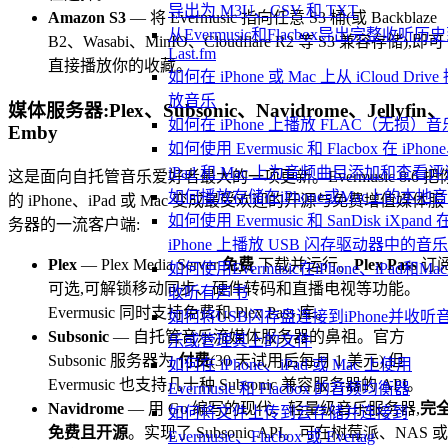
导出为 M3U、CSV 和 TXT
Amazon S3
— 将 Evermusic 指向任意 S3 桶(或 Backblaze
从Evermusic和Flacbox导出完整收听历
B2、Wasabi、MinIO、Cloudflare R2 等 S3 兼容存储),即可
Last.fm
直接播放你的收藏。
如何在 iPhone 或 Mac 上从 iCloud Drive
放音乐
媒体服务器:Plex、Subsonic、Navidrome、Jellyfin、
如何在 iPhone 上播放 FLAC（无损）音
Emby
如何使用 Evermusic 和 Flacbox 在 iPhon
iPad 和 Mac 上为音频曲目添加和查看评
这是面向自托管音乐爱好者最大的一项更新。Evermusic 8.6 把
如何播放存储在iPhone或Mac上的本地
的 iPhone、iPad 或 Mac 变成最受欢迎的开源与免费增值媒体服
如何使用 Evermusic 和 SanDisk iXpand 
务器的一流客户端:
iPhone 上播放 USB 闪存驱动器中的音乐
Plex
— Plex Media Server
免费
下载并运行。
Plex Pass
订
如何使用Evermusic在iPhone、iPad和Ma
可选,可解锁移动同步、硬件转码和直播电视等功能。
收听有声书
Evermusic 同时支持免费和 Plex Pass 库。
如何将USB闪存盘连接到iPhone并收听
Subsonic
— 自托管音乐流媒体服务器的鼻祖。官方
乐或管理其上的文件
Subsonic 服务器为
付费
(30 天试用后每月 1 美元),但
如何在 iPhone、iPad 或 Mac 上使用
Evermusic 也支持几十种 Subsonic 兼容服务器的 API。
Evermusic 和 Flacbox 的音频均衡器
Navidrome
— 用 Go 编写的现代、轻量级音乐服务器,
完
如何将文件上传到云存储并连接到
免费且开源
。实现了 Subsonic API。可在树莓派、NAS 或
Evermusic、Flacbox 或 Evertag