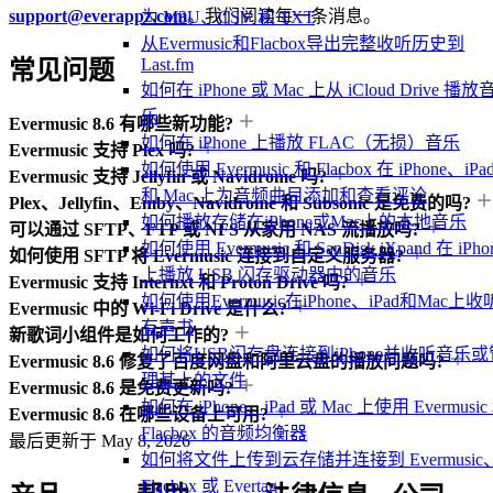
support@everappz.com
。我们阅读每一条消息。
为 M3U、CSV 和 TXT
从Evermusic和Flacbox导出完整收听历史到
Last.fm
常见问题
如何在 iPhone 或 Mac 上从 iCloud Drive 播放
乐
Evermusic 8.6 有哪些新功能?
如何在 iPhone 上播放 FLAC（无损）音乐
Evermusic 支持 Plex 吗?
如何使用 Evermusic 和 Flacbox 在 iPhone、iPa
Evermusic 支持 Jellyfin 或 Navidrome 吗?
和 Mac 上为音频曲目添加和查看评论
Plex、Jellyfin、Emby、Navidrome 和 Subsonic 是免费的吗?
如何播放存储在iPhone或Mac上的本地音乐
可以通过 SFTP、FTP 或 NFS 从家用 NAS 流播放吗?
如何使用 Evermusic 和 SanDisk iXpand 在 iPho
如何使用 SFTP 将 Evermusic 连接到自定义服务器?
上播放 USB 闪存驱动器中的音乐
Evermusic 支持 Internxt 和 Proton Drive 吗?
如何使用Evermusic在iPhone、iPad和Mac上收
Evermusic 中的 Wi-Fi Drive 是什么?
有声书
新歌词小组件是如何工作的?
如何将USB闪存盘连接到iPhone并收听音乐或
Evermusic 8.6 修复了百度网盘和阿里云盘的播放问题吗?
理其上的文件
Evermusic 8.6 是免费更新吗?
如何在 iPhone、iPad 或 Mac 上使用 Evermusic
Evermusic 8.6 在哪些设备上可用?
Flacbox 的音频均衡器
最后更新于
May 8, 2026
如何将文件上传到云存储并连接到 Evermusic
Flacbox 或 Evertag