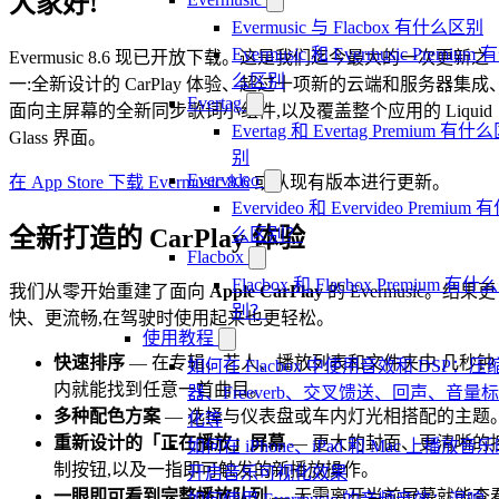
大家好!
Evermusic 与 Flacbox 有什么区别
Evermusic 和 Evermusic Premium 
Evermusic 8.6 现已开放下载。这是我们迄今最大的一次更新之
么区别
一:全新设计的 CarPlay 体验、超过十项新的云端和服务器集成
Evertag
面向主屏幕的全新同步歌词小组件,以及覆盖整个应用的 Liquid
Evertag 和 Evertag Premium 有什
Glass 界面。
别
Evervideo
在 App Store 下载 Evermusic 8.6
或从现有版本进行更新。
Evervideo 和 Evervideo Premium 
全新打造的 CarPlay 体验
么区别？
Flacbox
Flacbox 和 Flacbox Premium 有什
我们从零开始重建了面向
Apple CarPlay
的 Evermusic。结果更
别？
快、更流畅,在驾驶时使用起来也更轻松。
使用教程
快速排序
— 在专辑、艺人、播放列表和文件夹中,几秒钟
如何在 Flacbox 中使用音效和 DSP：压
内就能找到任意一首曲目。
器、Freeverb、交叉馈送、回声、音量
多种配色方案
— 选择与仪表盘或车内灯光相搭配的主题
化等
重新设计的「正在播放」屏幕
— 更大的封面、更清晰的
如何在 iPhone、iPad 和 Mac 上播放音
制按钮,以及一指即可触发的新播放操作。
开启音乐可视化效果
一眼即可看到完整播放队列
— 无需离开当前屏幕就能查