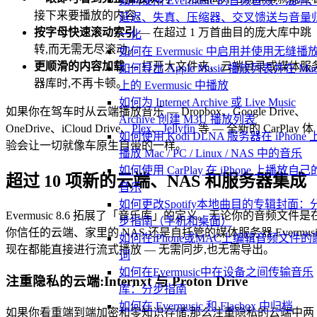
如何使用 Evermusic 的音频音效：混响
接下来要播放的内容。
延迟、失真、压缩器、交叉馈送与音量
按字母快速滚动索引
— 在超过 1 万首曲目的庞大库中跳
一化
转,而无需无尽滚动。
如何在 Evermusic 中启用并使用无缝播
更顺滑的内容加载
— 打开大文件夹、云端目录或媒体服
如何导出 Apple Music 播放列表并在 Ma
器库时,不再卡顿。
上的 Evermusic 中播放
如何为 Internet Archive 或 Live Music
如果你在驾车时从云端播放音乐 — Dropbox、Google Drive、
Archive 创建 M3U 播放列表
OneDrive、iCloud Drive、
Plex
、
Jellyfin
等 — 全新的 CarPlay 体
如何使用 Kodi DLNA 服务器在 iPhone 
验会让一切就像车原生自带的一样。
播放 Mac / PC / Linux / NAS 中的音乐
如何使用 CarPlay 在 iPhone 上播放自己
超过 10 项新的云端、NAS 和服务器集成
音乐
如何更改Spotify本地曲目的专辑封面：
Evermusic 8.6 拓展了「音乐库」的定义。无论你的音频文件是
步指南（手机和桌面）
你信任的云端、家里的 NAS,还是自托管的媒体服务器,Evermusi
如何在iPhone或MAC上编辑音频文件的
现在都能直接进行流式播放 — 无需同步,也无需导出。
词
如何在Evermusic中在设备之间传输音乐
注重隐私的云端:Internxt 与 Proton Drive
库：分步指南
如何在 Evermusic 和 Flacbox 中归档
如果你看重端到端加密和零知识存储,那么注重隐私的云端中两