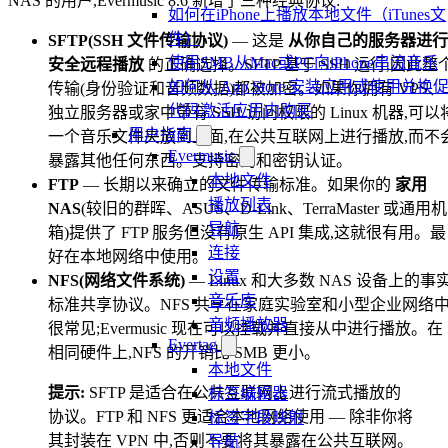
NAS 的用户,Evermusic 8.6 新增了三种经典协议:
如何在iPhone上播放本地文件（iTunes文
件）
SFTP(SSH 文件传输协议)
— 这是
从你自己的服务器进行
使用SMB从Mac或PC向iPhone串流音乐
安全远程播放
的正确选择。SFTP 基于 SSH 运行,因此整
如何从 App Store 安装应用或使用兑换
传输(身份验证和音频数据)都被加密。如果你拥有 VPS、
代码激活应用内购买
独立服务器或家中带有 SSH 访问权限的 Linux 机器,可以
用户指南
一个音乐文件夹放到上面,在公共互联网上进行播放,而不
Evermusic
暴露其他任何东西。支持密码和密钥认证。
本地文件
FTP
— 长期以来确立的文件传输标准。如果你的
家用
播放列表
NAS
(较旧的群晖、ASUS、D-Link、TerraMaster 或通用机
导航
箱)提供了 FTP 服务但没有原生 API 集成,这就很有用。最
连接
好在本地网络中使用。
设置
NFS(网络文件系统)
— Linux 和大多数 NAS 设备上的事
音乐库
标准共享协议。NFS 共享在家庭实验室和小型企业网络
音频播放器
很常见;Evermusic 现在可以挂载并直接从中进行播放。在
Evertag
相同硬件上,NFS 的开销比 SMB 更小。
本地文件
提示:
SFTP 是适合在公共互联网上进行流式播放的
标签编辑器
协议。FTP 和 NFS 更适合本地网络使用 — 除非你将
标签字段映射
其封装在 VPN 中,否则不要将其暴露在公共互联网。
导航