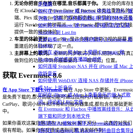
无论你把音乐存放在哪里,音乐都属于你。
无论你的库存
步指南
在 iCloud Drive、Proton Drive 或 Internxt 这类注重隐私的
如何在 Evermusic 和 Flacbox 中归档（ZIP）
端、Plex 或 Jellyfin 这样的媒体服务器、家里的 NAS,还是
列表、专辑、艺术家和流派并传输到其他设备
运行 Navidrome 的树莓派 — Evermusic 都以原生方式连接
如何将 Evermusic 或 Flacbox 的音乐历史记录
提供一致的播放体验。
Scrobble 到 Last.fm
车里的体验更好。
CarPlay 是许多用户最常注视的屏幕,而
分步指南：将 iCloud 资料库导入 Evermusic 和
Flacbox
重建后的体验体现了这一点。
如何在 iPhone 和 Mac 上使用 Evermusic 和
主屏幕上的歌词。
全新的同步歌词小组件,把别人没有真
Flacbox 的动态正在播放小组件
做到位的功能,带到你最重要的「一眼可见」位置。
如何连接 Synology NAS 并在 iPhone 或 Mac 
收听音乐
获取 Evermusic 8.6
如何使用 WebDAV 连接 NAS 存储并在 iPhone
或 Mac 上听音乐
在 App Store 下载 Evermusic
或在 App Store 中更新。Evermusi
如何在 iPhone 或 Mac 上查看音乐的嵌入式歌
是免费下载的,部分高级功能可通过应用内升级解锁。新的
词、评论和 LRC 文件
CarPlay、歌词小组件和所有新的服务器集成,都包含在基础更新
在 Evermusic 和 Flacbox 中播放离线音乐：从
中。
端下载和同步到本地文件
如果你喜欢这款应用,请在 App Store 留下评分 — 这真的对我们
如何将M3U播放列表导入Evermusic和Flacbox
很有帮助。如果你有反馈或遇到问题,请发邮件到
如何在 Evermusic 和 Flacbox 中将曲目合集导