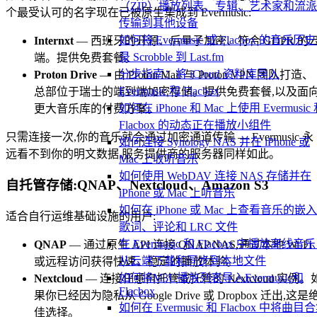
（ZIP）播放列表、专辑、艺术家和流
个最受认可的名字现在已被原生集成到 Evermusic:
传输到其他设备
如何将 Evermusic 或 Flacbox 的音乐历
Internxt
— 西班牙的开源、后量子加密、符合 GDPR 的
录 Scrobble 到 Last.fm
端。提供免费套餐。
分步指南：将 iCloud 资料库导入
Proton Drive
— 由 Proton Mail 与 Proton VPN 团队打造、
Evermusic 和 Flacbox
总部位于瑞士的端到端加密存储。提供免费套餐,以及面
如何在 iPhone 和 Mac 上使用 Evermusic
更大音乐库的付费方案。
Flacbox 的动态正在播放小组件
只需连接一次,你的音乐就会通过加密通道传输 — Evermusic 永
如何连接 Synology NAS 并在 iPhone 或
远看不到你的明文数据,服务提供商的服务器同样如此。
Mac 上收听音乐
如何使用 WebDAV 连接 NAS 存储并在
自托管存储:QNAP、Nextcloud、Amazon S3
iPhone 或 Mac 上听音乐
如何在 iPhone 或 Mac 上查看音乐的嵌
适合自行运维基础设施的用户:
歌词、评论和 LRC 文件
在 Evermusic 和 Flacbox 中播放离线音
QNAP
— 通过原生 API 连接 QNAP NAS,通过本地 Wi-Fi
从云端下载和同步到本地文件
或远程访问获得快速、稳定的播放体验。
如何将M3U播放列表导入Evermusic和
Nextcloud
— 连接任意自托管或托管的 Nextcloud 实例。
Flacbox
果你已经因为隐私从 Google Drive 或 Dropbox 迁出,这是
如何在 Evermusic 和 Flacbox 中将曲目
佳选择。