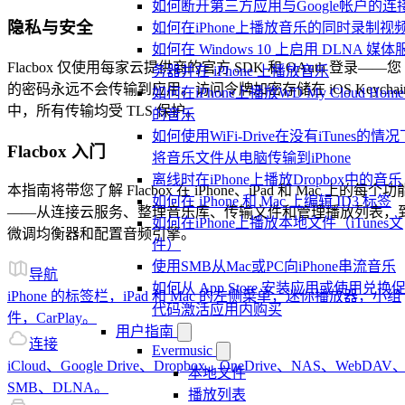
如何断开第三方应用与Google帐户的连
隐私与安全
如何在iPhone上播放音乐的同时录制视
如何在 Windows 10 上启用 DLNA 媒体
Flacbox 仅使用每家云提供商的官方 SDK 和 OAuth 登录——您
务器并在 iPhone 上播放音乐
的密码永远不会传输到应用。访问令牌加密存储在 iOS Keychai
如何在iPhone上播放WD My Cloud Hom
中，所有传输均受 TLS 保护。
的音乐
如何使用WiFi-Drive在没有iTunes的情况
Flacbox 入门
将音乐文件从电脑传输到iPhone
离线时在iPhone上播放Dropbox中的音乐
本指南将带您了解 Flacbox 在 iPhone、iPad 和 Mac 上的每个功
如何在 iPhone 和 Mac 上编辑 ID3 标签
——从连接云服务、整理音乐库、传输文件和管理播放列表，
如何在iPhone上播放本地文件（iTunes文
微调均衡器和配置音频引擎。
件）
使用SMB从Mac或PC向iPhone串流音乐
导航
如何从 App Store 安装应用或使用兑换
iPhone 的标签栏，iPad 和 Mac 的左侧菜单，迷你播放器，小组
代码激活应用内购买
件，CarPlay。
用户指南
连接
Evermusic
iCloud、Google Drive、Dropbox、OneDrive、NAS、WebDAV
本地文件
SMB、DLNA。
播放列表