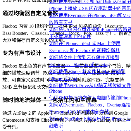
USB 闪存驱动器或 iXpand 闪存驱动器。
如何使用 Evermusic 和 SanDisk iXpand 
iPhone 上播放 USB 闪存驱动器中的音乐
通过均衡器自定义音效
如何使用Evermusic在iPhone、iPad和Ma
收听有声书
Flacbox 内置 10 段均衡器，提供 iPod 风格的预设（Acoustic、
如何将USB闪存盘连接到iPhone并收听
Bass Booster、Classical、Dance、Rock、Pop、Jazz 等）、前置
乐或管理其上的文件
大器和保存自定义预设的功能。
如何在 iPhone、iPad 或 Mac 上使用
Evermusic 和 Flacbox 的音频均衡器
专为有声书设计
如何将文件上传到云存储并连接到
Evermusic、Flacbox 或 Evertag
Flacbox 是出色的有声书播放器——每首曲目支持多个书签、精
如何使用 Finder 将文件从 Mac 传输到
细的播放速度调节（0.02× 至 3.00×）、从停止处精确恢复播
iPhone 或 iPad
放、可自定义跳过时间按钮以及渐出睡眠定时器。完整支持
如何使用WiFi-Drive从电脑无线传输文
M4B 章节标记和长文件。
iPhone
使用SMB协议将文件从电脑传输到iPhon
随时随地流媒体——包括车内和主屏幕
如何从Evermusic、Flacbox、Evertag连接
Bluesound VAULT的内部存储
通过 AirPlay 2 向 Apple TV / HomePod 流媒体，发送到 Google
如何从 YouTube 下载音乐并在 iPhone 
Chromecast 和支持 Cast 的电视，并通过 Apple CarPlay 在路上
线收听
受音乐。