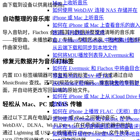
Mac 上收听音乐
曲下载到设备以供离线使用。
如何使用 WebDAV 连接 NAS 存储并在
iPhone 或 Mac 上听音乐
自动整理的音乐库
如何在 iPhone 或 Mac 上查看音乐的嵌
导入音轨时，Flacbox 会扫描其元数据并整理成清晰的音乐库
歌词、评论和 LRC 文件
——按歌曲、未播放歌曲、专辑、专辑艺术家、艺术家、流派
在 Evermusic 和 Flacbox 中播放离线音
作曲家分组。
从云端下载和同步到本地文件
如何将M3U播放列表导入Evermusic和
修复元数据并为音乐打标签
Flacbox
如何在 Evermusic 和 Flacbox 中将曲目
内置 ID3 标签编辑器可修复损坏的标签——手动或通过自动
导出为 M3U、CSV 和 TXT
MusicBrainz 查找。还可以规范化字符编码、搜索缺失的专辑封
从Evermusic和Flacbox导出完整收听历
Last.fm
面，并自动将更改写回云端的原始文件。
如何在 iPhone 或 Mac 上从 iCloud Drive
轻松从 Mac、PC 或 NAS 传输
放音乐
如何在 iPhone 上播放 FLAC（无损）音
通过以下工具在电脑与 iPhone 或 iPad 之间移动音乐：SMB、
如何使用 Evermusic 和 Flacbox 在 iPhon
WebDAV、DLNA、Wi-Fi Drive（在任意桌面浏览器中拖放）
iPad 和 Mac 上为音频曲目添加和查看评
通过 Lightning 或 USB-C 线缆进行 iTunes / Finder 文件共享、
如何播放存储在iPhone或Mac上的本地