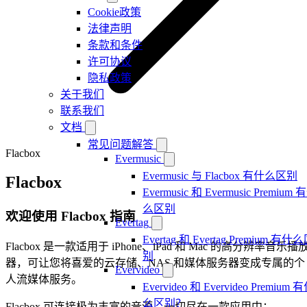
Cookie政策
法律声明
条款和条件
许可协议
隐私政策
关于我们
联系我们
文档
常见问题解答
Flacbox
Evermusic
Evermusic 与 Flacbox 有什么区别
Flacbox
Evermusic 和 Evermusic Premium 
么区别
欢迎使用 Flacbox 指南
Evertag
Evertag 和 Evertag Premium 有什
Flacbox 是一款适用于 iPhone、iPad 和 Mac 的高分辨率音乐播
别
器，可让您将喜爱的云存储、NAS 和媒体服务器变成专属的个
Evervideo
人流媒体服务。
Evervideo 和 Evervideo Premium 
么区别？
Flacbox 可连接极为丰富的音源，一切尽在一款应用中：