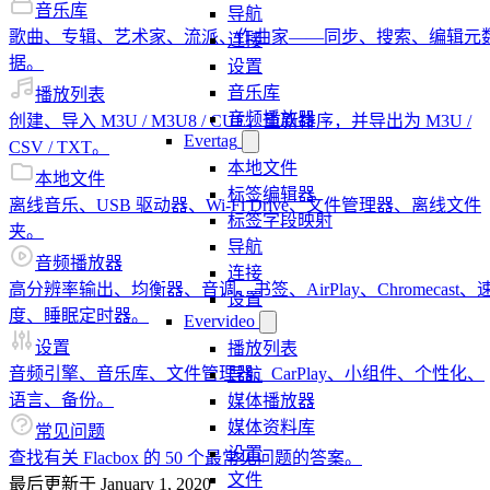
音乐库
导航
歌曲、专辑、艺术家、流派、作曲家——同步、搜索、编辑元
连接
据。
设置
音乐库
播放列表
音频播放器
创建、导入 M3U / M3U8 / CUE，重新排序，并导出为 M3U /
Evertag
CSV / TXT。
本地文件
本地文件
标签编辑器
离线音乐、USB 驱动器、Wi-Fi Drive、文件管理器、离线文件
标签字段映射
夹。
导航
音频播放器
连接
高分辨率输出、均衡器、音调、书签、AirPlay、Chromecast、
设置
度、睡眠定时器。
Evervideo
设置
播放列表
音频引擎、音乐库、文件管理器、CarPlay、小组件、个性化、
导航
语言、备份。
媒体播放器
媒体资料库
常见问题
设置
查找有关 Flacbox 的 50 个最常见问题的答案。
文件
最后更新于
January 1, 2020