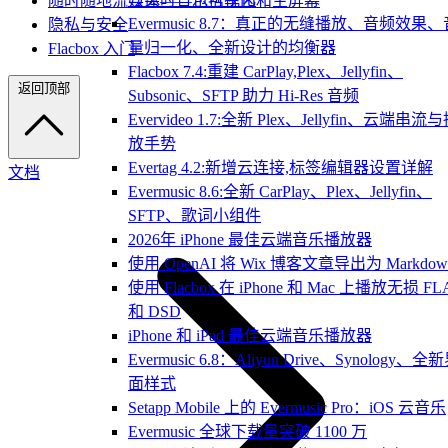
随时随地流媒体——包括车内和主屏幕
Evermusic 8.7：真正的无缝播放、音频效果、
隐私与安全
量归一化、全新设计的均衡器
Flacbox 入门
Flacbox 7.4:重建 CarPlay,Plex、Jellyfin、
返回顶部
Subsonic、SFTP 助力 Hi-Res 音频
Evervideo 1.7:全新 Plex、Jellyfin、云端串流
放手势
Evertag 4.2:新增云连接,标签编辑器设置详解
文档
Evermusic 8.6:全新 CarPlay、Plex、Jellyfin、
SFTP、歌词小组件
2026年 iPhone 最佳云端音乐播放器
使用 OpenAI 将 Wix 博客文章导出为 Markdow
使用 Flacbox 在 iPhone 和 Mac 上播放无损 FL
和 DSD
iPhone 和 iPad 最佳云端音乐播放器
Evermusic 6.8：Aliyun Drive、Synology、全
面样式
Setapp Mobile 上的 Evermusic Pro：iOS 云音乐
Evermusic 全球下载量突破 1100 万