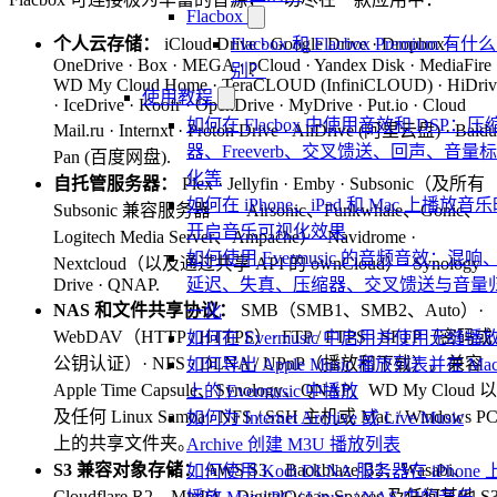
Flacbox
个人云存储：
iCloud Drive · Google Drive · Dropbox ·
Flacbox 和 Flacbox Premium 有什
OneDrive · Box · MEGA · pCloud · Yandex Disk · MediaFire 
别？
WD My Cloud Home · TeraCLOUD (InfiniCLOUD) · HiDriv
使用教程
· IceDrive · Koofr · OpenDrive · MyDrive · Put.io · Cloud
如何在 Flacbox 中使用音效和 DSP：压
Mail.ru · Internxt · Proton Drive · AliDrive (阿里云盘) · Baidu
器、Freeverb、交叉馈送、回声、音量
Pan (百度网盘).
化等
自托管服务器：
Plex · Jellyfin · Emby · Subsonic（及所有
如何在 iPhone、iPad 和 Mac 上播放音
Subsonic 兼容服务器——Airsonic、Funkwhale、Gonic、
开启音乐可视化效果
Logitech Media Server、Ampache）· Navidrome ·
如何使用 Evermusic 的音频音效：混响
Nextcloud（以及通过共享 API 的 ownCloud）· Synology
Drive · QNAP.
延迟、失真、压缩器、交叉馈送与音量
NAS 和文件共享协议：
SMB（SMB1、SMB2、Auto）·
一化
WebDAV（HTTP / HTTPS）· FTP / FTPS · SFTP（密码或
如何在 Evermusic 中启用并使用无缝播
公钥认证）· NFS · DLNA / UPnP（播放和下载）。兼容
如何导出 Apple Music 播放列表并在 Ma
Apple Time Capsule、Synology、QNAP、WD My Cloud 以
上的 Evermusic 中播放
及任何 Linux Samba / NFS / SSH 主机或 Mac / Windows P
如何为 Internet Archive 或 Live Music
上的共享文件夹。
Archive 创建 M3U 播放列表
S3 兼容对象存储：
AWS S3、Backblaze B2、Wasabi、
如何使用 Kodi DLNA 服务器在 iPhone 
Cloudflare R2、MinIO、DigitalOcean Spaces 及任何其他 S3