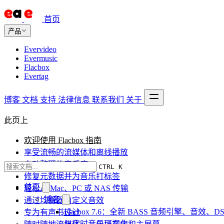
首页
产品
Evervideo
Evermusic
Flacbox
Evertag
博客
文档
支持
法律信息
联系我们
关于
此页上
欢迎使用 Flacbox 指南
享受流畅的流媒体和离线播放
自动整理的音乐库
CTRL K
修复元数据并为音乐打标签
首页
轻松从 Mac、PC 或 NAS 传输
博客
通过均衡器自定义音效
Flacbox 7.6：全新 BASS 音频引擎、音效、DS
专为有声书设计
与实时音乐可视化