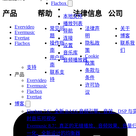
Flacbox
产品
帮助
法律信息
公司
本地文件
播放列表
Evervideo
常见问
法律声
关于
导航
Evermusic
题
明
博客
Evertag
连接
操作指
隐私政
联系我
Flacbox
设置
南
策
们
音乐库
Cookie
用户指
音频播放器
政策
南
支持
条款与
联系支
产品
条件
持
Evervideo
许可协
Evermusic
Flacbox
议
Evertag
博客
Flacbox 7.6：全新 BASS 音频引擎、音效、DSP 与
时音乐可视化
Evermusic 8.7：真正的无缝播放、音频效果、音量
一化、全新设计的均衡器