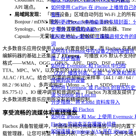
播放 Mac / PC / Linux / NAS 中的音乐
API 端点。
如何使用 CarPlay 在 iPhone 上播放自己
局域网发现：
「可用设备」区域自动列出 Wi-Fi 上的所有
音乐
Bonjour / mDNS 服务——Plex、Jellyfin、Emby、
如何更改Spotify本地曲目的专辑封面：
Synology、QNAP、带外置硬盘的 AirPort 路由器、Time
步指南（手机和桌面）
Capsule——无需输入 IP 地址，轻触即可连接。
如何在iPhone或MAC上编辑音频文件的
词
大多数音乐应用仅使用 Apple 内置音频引擎，而 Flacbox 在系
如何在Evermusic中在设备之间传输音乐
编解码器的基础上还集成了
FFmpeg
，可播放 iOS 默认不支持
库：分步指南
格式——WMA、OGG、OPUS、APE、DSD、DSF、DFF、
如何在 Evermusic 和 Flacbox 中归档
TTA、MPC、WV，以及常见的 MP3 / AAC / M4A / WAV / AIFF 
（ZIP）播放列表、专辑、艺术家和流
ALAC / FLAC。结合可配置的音频输出采样率（44.1 / 48 / 64 /
传输到其他设备
88.2 / 96 kHz）、多声道输出（Mono → 5.1 → SDDS → ITU
如何将 Evermusic 或 Flacbox 的音乐历
BS.775-1）、IO 缓冲调节和音调校正，Flacbox 为发烧友提供
录 Scrobble 到 Last.fm
大多数消费类音乐应用所没有的精细控制。
分步指南：将 iCloud 资料库导入
Evermusic 和 Flacbox
享受流畅的流媒体和离线播放
如何在 iPhone 和 Mac 上使用 Evermusic
Flacbox 的动态正在播放小组件
Flacbox 具备智能缓冲，可确保流畅的流媒体播放，同时内置下
如何连接 Synology NAS 并在 iPhone 或
载管理器，让您可将整个播放列表、艺术家、专辑、文件夹或