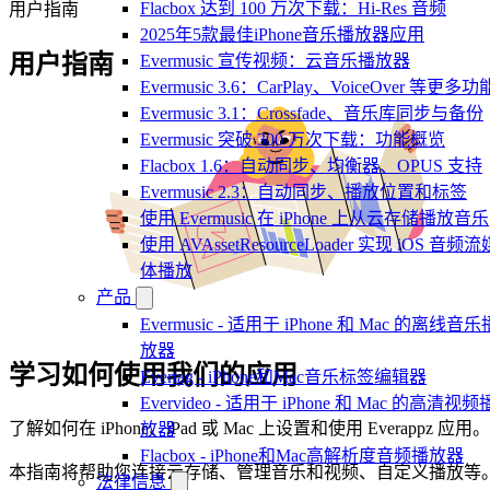
Flacbox 达到 100 万次下载：Hi-Res 音频
用户指南
2025年5款最佳iPhone音乐播放器应用
用户指南
Evermusic 宣传视频：云音乐播放器
Evermusic 3.6：CarPlay、VoiceOver 等更多功
Evermusic 3.1：Crossfade、音乐库同步与备份
Evermusic 突破 300 万次下载：功能概览
Flacbox 1.6：自动同步、均衡器、OPUS 支持
Evermusic 2.3：自动同步、播放位置和标签
使用 Evermusic 在 iPhone 上从云存储播放音乐
使用 AVAssetResourceLoader 实现 iOS 音频流
体播放
产品
Evermusic - 适用于 iPhone 和 Mac 的离线音乐
放器
学习如何使用我们的应用
Evertag - iPhone和Mac音乐标签编辑器
Evervideo - 适用于 iPhone 和 Mac 的高清视频
了解如何在 iPhone、iPad 或 Mac 上设置和使用 Everappz 应用。
放器
Flacbox - iPhone和Mac高解析度音频播放器
本指南将帮助您连接云存储、管理音乐和视频、自定义播放等
法律信息