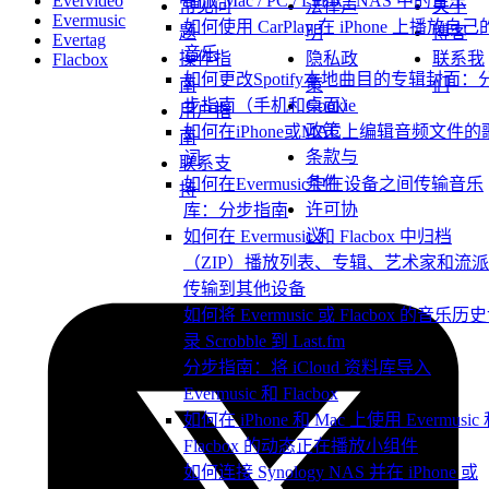
Evervideo
播放 Mac / PC / Linux / NAS 中的音乐
常见问
法律声
关于
Evermusic
如何使用 CarPlay 在 iPhone 上播放自己
题
明
博客
Evertag
音乐
操作指
隐私政
联系我
Flacbox
如何更改Spotify本地曲目的专辑封面：
南
策
们
Cookie
步指南（手机和桌面）
用户指
政策
如何在iPhone或MAC上编辑音频文件的
南
条款与
词
联系支
条件
如何在Evermusic中在设备之间传输音乐
持
许可协
库：分步指南
议
如何在 Evermusic 和 Flacbox 中归档
（ZIP）播放列表、专辑、艺术家和流
传输到其他设备
如何将 Evermusic 或 Flacbox 的音乐历
录 Scrobble 到 Last.fm
分步指南：将 iCloud 资料库导入
Evermusic 和 Flacbox
如何在 iPhone 和 Mac 上使用 Evermusic
Flacbox 的动态正在播放小组件
如何连接 Synology NAS 并在 iPhone 或