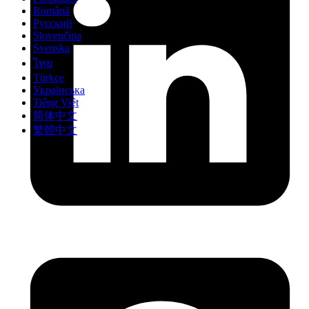
Română
Русский
Slovenčina
Svenska
ไทย
Türkçe
Українська
Tiếng Việt
简体中文
繁體中文