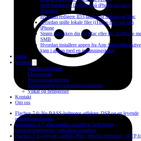
Spill musikk fra Dropbox på iPhone når du er
frakoblet
Hvordan redigere ID3-tagger på iPhone og Mac
Hvordan spille lokale filer (iTunes-filer) på min
iPhone
Strøm musikken din fra Mac eller PC til iPhone m
SMB
Hvordan installere appen fra App Store eller aktive
kjøp i appen med en innløsningskode
Støtte
Juridisk
Juridisk merknad
Lisensavtale
Personvernerklæring
Retningslinjer for informasjonskapsler
Vilkår og betingelser
Kontakt
Om oss
Flacbox 7.6: Ny BASS-lydmotor, effekter, DSP og en levende
musikkvisualisering
Evermusic 8.7: ekte sømløs avspilling, lydeffekter,
volumnormalisering, redesignet equalizer
Flacbox 7.4: nybygd CarPlay, Plex, Jellyfin, Subsonic, SFTP f