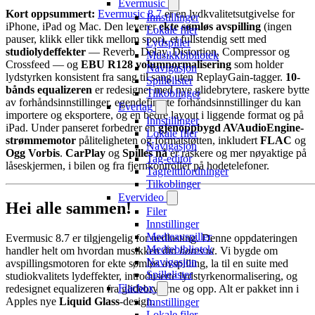
Evermusic
Kort oppsummert:
Evermusic 8.7
er en lydkvalitetsutgivelse for
Innstillinger
iPhone, iPad og Mac. Den leverer
ekte sømløs avspilling
(ingen
Lokale filer
pauser, klikk eller tikk mellom spor), et fullstendig sett med
Lydspiller
studiolydeffekter
— Reverb, Delay, Distortion, Compressor og
Musikkbibliotek
Crossfeed — og
EBU R128 volumnormalisering
som holder
Navigasjon
lydstyrken konsistent fra sang til sang uten ReplayGain-tagger.
10-
Spillelister
bånds equalizeren
er redesignet med nye glidebrytere, raskere bytte
Tilkoblinger
av forhåndsinnstillinger, egendefinerte forhåndsinnstillinger du kan
Evertag
importere og eksportere, og en bedre layout i liggende format og på
Innstillinger
iPad. Under panseret forbedrer en
gjenoppbygd AVAudioEngine-
Lokale filer
strømmemotor
påliteligheten og formatstøtten, inkludert
FLAC
og
Navigasjon
Ogg Vorbis
.
CarPlay
og
Spilles nå
er raskere og mer nøyaktige på
Tag-editor
låseskjermen, i bilen og fra fjernkontroller på hodetelefoner.
Tagfelttilordninger
Tilkoblinger
Evervideo
Hei alle sammen!
Filer
Innstillinger
Medieavspiller
Evermusic 8.7 er tilgjengelig for nedlasting. Denne oppdateringen
Mediebibliotek
handler helt om hvordan musikken din
høres ut
. Vi bygde om
Navigasjon
avspillingsmotoren for ekte sømløs avspilling, la til en suite med
Spillelister
studiokvalitets lydeffekter, introduserte lydstyrkenormalisering, og
Flacbox
redesignet equalizeren fra glidebryterne og opp. Alt er pakket inn i
Apples nye
Liquid Glass
-design.
Innstillinger
Lokale filer