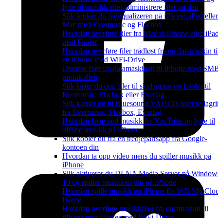
lytte til musikk eller administrere filer på den
Slik bruker du lydequalizeren på iPhone, iPad eller
Mac med Evermusic og Flacbox
Hvordan overføre filer fra Mac til iPhone eller iPa
med Finder
Hvordan overføre filer trådløst fra en datamaskin ti
en iPhone med WiFi-Drive
Overfør filer fra datamaskinen til iPhone med SM
protokollen
Slik laster du opp filer til skylagring og kobler til
Evermusic, Flacbox eller Evertag
Slik kobler du til Bluesound VAULTs interne lagr
fra Evermusic, Flacbox, Evertag
Hvordan laste ned musikk fra YouTube og lytte til
offline musikk på iPhone
Slik kobler du fra en tredjepartsapp fra Google-
kontoen din
Hvordan ta opp video mens du spiller musikk på
iPhone
Slik aktiverer du DLNA Media Server på Window
10 og spiller musikken din på iPhone
Hvordan spille musikk på iPhone fra WD My Clo
Home
Hvordan overføre musikkfiler fra datamaskin til
iPhone uten iTunes med WiFi-Drive