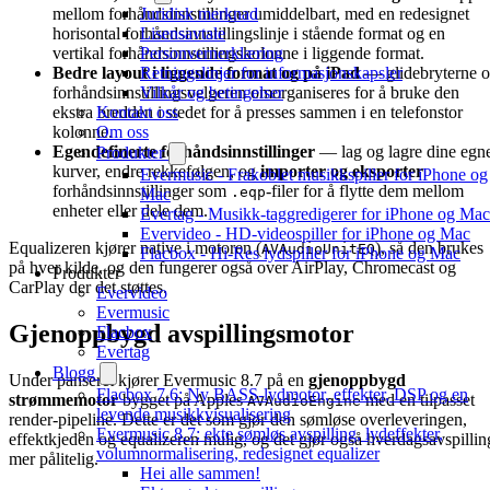
Juridisk merknad
mellom forhåndsinnstillinger umiddelbart, med en redesignet
Lisensavtale
horisontal forhåndsinnstillingslinje i stående format og en
Personvernerklæring
vertikal forhåndsinnstillingskolonne i liggende format.
Retningslinjer for informasjonskapsler
Bedre layout i liggende format og på iPad
— glidebryterne 
Vilkår og betingelser
forhåndsinnstillingsvelgeren omorganiseres for å bruke den
Kontakt oss
ekstra bredden i stedet for å presses sammen i en telefonstor
Om oss
kolonne.
Egendefinerte forhåndsinnstillinger
— lag og lagre dine egn
Produkter
kurver, endre rekkefølgen, og
importer og eksporter
Evermusic - Frakoblet musikkspiller for iPhone og
forhåndsinnstillinger som
-filer for å flytte dem mellom
.eqp
Mac
enheter eller dele dem.
Evertag - Musikk-taggredigerer for iPhone og Mac
Evervideo - HD-videospiller for iPhone og Mac
Equalizeren kjører native i motoren (
), så den brukes
AVAudioUnitEQ
Flacbox - Hi-Res lydspiller for iPhone og Mac
på hver kilde, og den fungerer også over AirPlay, Chromecast og
Produkter
CarPlay der det støttes.
Evervideo
Evermusic
Gjenoppbygd avspillingsmotor
Flacbox
Evertag
Blogg
Under panseret kjører Evermusic 8.7 på en
gjenoppbygd
Flacbox 7.6: Ny BASS-lydmotor, effekter, DSP og en
strømmemotor
bygget på Apples
med en tilpasset
AVAudioEngine
levende musikkvisualisering
render-pipeline. Dette er det som gjør den sømløse overleveringen,
Evermusic 8.7: ekte sømløs avspilling, lydeffekter,
effektkjeden og equalizeren mulig, og det gjør også hverdagsavspillin
volumnormalisering, redesignet equalizer
mer pålitelig.
Hei alle sammen!