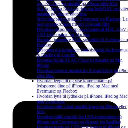
og LRC-filer for musikk på iPhone eller Mac
Slik kobler du NAS-lagring via WebDAV og lytter 
musikk på iPhone eller Mac
Spill frakoblet musikk i Evermusic og Flacbox: La
ned og synkroniser fra sky til lokale filer
Hvordan eksportere sporsamlingen til M3U, CSV
TXT i Evermusic og Flacbox
Hvordan importere M3U-spilleliste til Evermusic 
Flacbox
Eksporter din komplette lyttehistorikk fra Evermus
& Flacbox til Last.fm
Hvordan Spille FLAC (Tapsfri) Musikk på Min
iPhone
Hvordan streame musikk fra iCloud Drive på iPho
eller Mac
Hvordan legge til og vise kommentarer på
lydsporene dine på iPhone, iPad og Mac med
Evermusic og Flacbox
Hvordan lytte til lydbøker på iPhone, iPad og Mac
med Evermusic
Hvordan spille lokal musikk lagret pa iPhone eller
Mac
Hvordan spille musikk fra USB-minnepinne på
iPhone med Evermusic og iXpand fra SanDisk
Hvordan koble en USB-flashstasjon til iPhone og