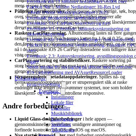
lastetilstander rapporteres nå korrekt i stedet for å vise «spiller»
Evermusic når 11 millioner nedlastinger verden over
mens et spor fortsatt hentes.
Flacbox Når 1 Million Nedlastinger: Hi-Res Lyd
Pålitelige fjernkontroller.
Spill, pause, neste, forrige, søk, hop
5 Beste iPhone Musikkspiller-apper i 2025
over, shuffle, gjenta og avspillingshastighet reagerer alle
Evermusic promovideo: skymusikkspiller
konsistent fra hodetelefonknapper, bilkontroller og låseskjermen
Evermusic 3.6: CarPlay, VoiceOver og mer
drevet av
.
MPRemoteCommandCenter
Evermusic 3.1: Crossfade, biblioteksynkronisering og
Raskere CarPlay-omslag.
Albumomslag lastes nå flere gange
sikkerhetskopiering
raskere i lange lister (batch-tempo kuttet fra 1,0s til 0,25s, med
Evermusic når 3 millioner nedlastinger: funksjonsoverikt
den første synlige skjermen som lastes umiddelbart), og de vise
Flacbox 1.6: Automatisk Synkronisering, Equalizer, OP
nå i de kompakte iOS 26 CarPlay-listeradene som tidligere ikke
støtte
viste omslag.
Evermusic 2.3: Autosynkronisering, avspillingsposisjon 
CarPlay-sortering og stabilitetsfikser.
Raskere sortering på
tagger
store biblioteker og herding mot krasj i grensetilfeller ved rullin
Strøm musikk fra skylagring på iPhone med Evermusic
gjennom lange lister.
iOS Lydstrømming med AVAssetResourceLoader
Struperegulerte metadataoppdateringer.
Spilles nå- og
Dokumentasjon
fjernkommandooppdateringer er struperegulert slik at raske
Brukerveiledning
endringer ikke lenger oversvømmer systemet, noe som holder
Evermusic
låseskjerm- og CarPlay-kontrollene responsive.
Innstillinger
Lokale filer
Andre forbedringer
Lydspiller
Musikkbibliotek
Liquid Glass-designforbedringer
i hele appen —
Navigasjon
gjennomskinnelige overflater, smidigere animasjoner og
Spillelister
forfinede kontroller på iOS, iPadOS og macOS.
Tilkoblinger
Nye startskjermwidgeter
med forbedret oppdateringslogikk
Evertag