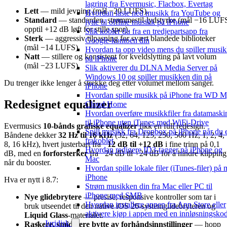
lagring fra Evermusic, Flacbox, Evertag
Lett
— mild jevning (mål −20 LUFS).
Hvordan laste ned musikk fra YouTube og
Standard
— standarden, strømmestil-lydstyrke (mål −16 LUF
lytte til offline musikk på iPhone
opptil +12 dB løft for stille spor).
Slik kobler du fra en tredjepartsapp fra
Sterk
— aggressiv tilpasning for svært blandede biblioteker
Google-kontoen din
(mål −14 LUFS).
Hvordan ta opp video mens du spiller musi
Natt
— stillere og konsistent for kveldslytting på lavt volum
på iPhone
(mål −23 LUFS).
Slik aktiverer du DLNA Media Server på
Windows 10 og spiller musikken din på
Du trenger ikke lenger å strekke deg etter volumet mellom sanger.
iPhone
Hvordan spille musikk på iPhone fra WD 
Redesignet equalizer
Cloud Home
Hvordan overføre musikkfiler fra datamaski
til iPhone uten iTunes med WiFi-Drive
Evermusics
10-bånds grafiske equalizer
fikk en full redesign.
Spill musikk fra Dropbox på iPhone når du 
Båndene dekker
32 Hz til 16 kHz
(32, 64, 125, 250, 500 Hz, 1, 2, 4,
frakoblet
8, 16 kHz), hvert justerbart fra
−12 dB til +12 dB
i fine trinn på 0,1
Hvordan redigere ID3-tagger på iPhone og
dB, med en
forforsterker
fra −24 dB til +24 dB for å hindre klipping
Mac
når du booster.
Hvordan spille lokale filer (iTunes-filer) på 
iPhone
Hva er nytt i 8.7:
Strøm musikken din fra Mac eller PC til
iPhone med SMB
Nye glidebrytere
— presise, responsive kontroller som tar i
Hvordan installere appen fra App Store eller
bruk utseendet til den native iOS 26-systemglidebryteren og
aktivere kjøp i appen med en innløsningsko
Liquid Glass
-materialet.
Juridisk
Raskere, smidigere bytte av forhåndsinnstillinger
— hopp