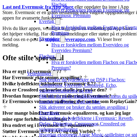
Flacbox
Last ned Evermusic fra App Store
eller oppdater fra inne i App
Hva er forskjellen mellom Evermusic og
Store. Evermusic er en gratis nedlasting med valgfrie oppgraderinger i
Evermusic Premium
appen for avanserte funksjoner.
Evertag
Hva er forskjellen mellom Evertag og Evert
Hvis du liker appen, vennligst legg igjen en vurdering på App Store 
Premium
det hjelper virkelig. Har du tilbakemeldinger eller støter på et problem
Evervideo
Send oss en e-post på
support@everappz.com
. Vi leser hver
Hva er forskjellen mellom Evervideo og
melding.
Evervideo Premium?
Flacbox
Ofte stilte spørsmål
Hva er forskjellen mellom Flacbox og Flac
Premium?
Hva er nytt i Evermusic 8.7?
Veiledninger
Har Evermusic ekte sømløs avspilling?
Slik bruker du lydeffekter og DSP i Flacbox:
Hvilke lydeffekter inkluderer Evermusic 8.7?
Compressor, Freeverb, Crossfeed, Echo,
Hva er Crossfeed og hvorfor skulle jeg bruke den?
volumnormalisering og mer
Hvordan fungerer volumnormalisering i Evermusic?
Slik slår du på en musikkvisualiserer mens du spill
Er Evermusics volumnormalisering det samme som ReplayGain?
musikk på iPhone, iPad og Mac
Slik aktiverer og bruker du sømløs avspilling i
Evermusic
Hvor mange bånd har Evermusic-equalizeren, og kan jeg lage
Slik bruker du lydeffektene i Evermusic: Reverb,
mine egne forhåndsinnstillinger?
Delay, Distortion, Compressor, Crossfeed og
Hva endret seg i Evermusic 8.7-equalizeren?
volumnormalisering
Støtter Evermusic 8.7 FLAC og Ogg Vorbis?
Hvordan eksportere Apple Music-spillelister og spi