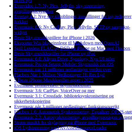
hi-res-lyd
Evervideo 1.7: Ny Plex, Jellyfin, sky-strømming,
avspillingsbevegelser
Evertag 4.2: Nye sky-tilkoblinger, innstillinger for tag-redigerer
forklart
Evermusic 8.6: Ny CarPlay, Plex, Jellyfin, SFTP og sangtekst-
widget
Beste Sky-musikkspillere for iPhone i 2026
Eksporter Wix-blogginnlegg til Markdown med OpenAI
Spill Lossless FLAC og DSD på iPhone og Mac med Flacbox
Beste Sky-musikkspiller for iPhone og iPad
Evermusic 6.8: Aliyun Drive, Synology, Nye UI-stiler
Evermusic Pro på Setapp Mobile: Skymusikk for iOS
Evermusic når 11 millioner nedlastinger verden over
Flacbox Når 1 Million Nedlastinger: Hi-Res Lyd
5 Beste iPhone Musikkspiller-apper i 2025
Evermusic promovideo: skymusikkspiller
Evermusic 3.6: CarPlay, VoiceOver og mer
Evermusic 3.1: Crossfade, biblioteksynkronisering og
sikkerhetskopiering
Evermusic når 3 millioner nedlastinger: funksjonsoverikt
Flacbox 1.6: Automatisk Synkronisering, Equalizer, OPUS-støt
Evermusic 2.3: Autosynkronisering, avspillingsposisjon og tag
Strøm musikk fra skylagring på iPhone med Evermusic
iOS Lydstrømming med AVAssetResourceLoader