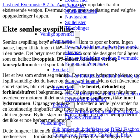
Last ned Evermusic 8.7 fra App Store
eller oppdater fra din
Lydspiller
eksisterende versjon. Evermusic er en gratis nedlasting med valgfrie
Musikkbibliotek
oppgraderinger i appen.
Navigasjon
Spillelister
Ekte sømløs avspilling
Tilkoblinger
Vanlige spørsmål
Evermusic
Sømløs avspilling betyr at stillheten mellom to spor er borte. Ingen
Hva er forskjellen mellom Evermusic
pause, ingen klikk, ingen tikk — den nåværende sangen flyter rett ov
Flacbox
i den neste. Det betyr mest for musikken som ble designet for å høres
Hva er forskjellen mellom Evermusic
som en helhet:
liveopptak, DJ-mikser, klassiske verk og
Evermusic Premium
konseptalbum
der ett spor fader direkte inn i et annet.
Evertag
Her er hva som endret seg teknisk. Evermusics lydmotor holder to sp
Hva er forskjellen mellom Evertag og
i spill samtidig: det du hører og det neste i køen. Mens det nåværende
Evertag Premium
sporet spilles, blir det neste sporet allerede
hentet, dekodet og
Evervideo
forhåndsbufret
i bakgrunnen. Når det nåværende sporet når slutten,
Hva er forskjellen mellom Evervideo 
overleverer motoren til det neste sporet
inne i spilleren, ikke inne i
Evervideo Premium?
lydstrømmen
. Utgangsrenderløkken fortsetter å hente lydsampler fra
Flacbox
en kontinuerlig ringbuffer uten noen gang å stoppe, så lytteren hører
Hva er forskjellen mellom Flacbox og
aldri en grense. Byttet skjer mellom sampler, og det er nettopp derfor
Flacbox Premium?
det ikke er noe hørbart mellomrom.
Veiledninger
Slik bruker du lydeffekter og DSP i Flacbox
Dette fungerer likt enten filen er på enheten din, i skyen eller på en
Compressor, Freeverb, Crossfeed, Echo,
medieserver — forhåndsbufringen begynner bare litt tidligere for