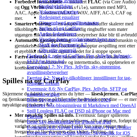
Ekte sømløs avspilling
Forbedret formatstøtte
— inkludert
FLAC
(via Core Audio)
Studiolydeffekter
og
Ogg Vorbis
(via
), sammen med MP3,
libvorbisfile
Volumnormalisering
AAC, Apple Lossless (ALAC), WAV, AIFF, AC-3, CAF og
Redesignet equalizer
mer.
Gjenoppbygd avspillingsmotor
Smartere bufring
— en adaptiv forhåndsbuffer skalerer med
Spilles nå og CarPlay
tilkoblingen din, med en kontinuerlig ringbuffer som mater
Andre forbedringer
utgangen slik at korte nettverksforstyrrelser ikke blir til avbrudd
Hvorfor denne oppdateringen betyr noe
Automatisk gjenoppretting
— en rebufringstilstandsmaskin o
Skaff deg Evermusic 8.7
gjentakelseslogikk med backoff gjenopptar avspilling rent etter
Ofte stilte spørsmål
et øyeblikk med svakt signal i stedet for å stoppe sporet.
Flacbox 7.4: nybygd CarPlay, Plex, Jellyfin, Subsonic,
Færre avbrudd
— den samme motoren driver lokale filer,
SFTP for hi-res-lyd
skystrømmer, medieservere og internettradio, så oppførselen er
Evervideo 1.7: Ny Plex, Jellyfin, sky-strømming,
konsistent overalt.
avspillingsbevegelser
Evertag 4.2: Nye sky-tilkoblinger, innstillinger for tag-
Spilles nå og CarPlay
redigerer forklart
Evermusic 8.6: Ny CarPlay, Plex, Jellyfin, SFTP og
Skjermene du faktisk ser på mens du lytter —
låseskjermen
,
CarPla
sangtekst-widget
og fjernkontrollknappene på bilen eller hodetelefonene dine — er mer
Beste Sky-musikkspillere for iPhone i 2026
nøyaktige og raskere i 8.7.
Eksporter Wix-blogginnlegg til Markdown med OpenAI
Spill Lossless FLAC og DSD på iPhone og Mac med
Mer nøyaktig Spilles nå-info.
Evermusic fanger spillerens
Flacbox
tilstand under en lås før den publiseres, slik at tittelen, forløpt ti
Beste Sky-musikkspiller for iPhone og iPad
varighet og spill/pause-tilstand aldri kan være uenige med
Evermusic 6.8: Aliyun Drive, Synology, Nye UI-stiler
hverandre på låseskjermen eller i bilen. Bufring- og
Evermusic Pro på Setapp Mobile: Skymusikk for iOS