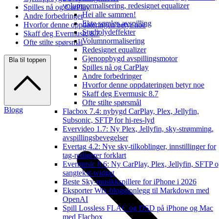
volumnormalisering, redesignet equalizer
Spilles nå og CarPlay
Hei alle sammen!
Andre forbedringer
Ekte sømløs avspilling
Hvorfor denne oppdateringen betyr noe
Studiolydeffekter
Skaff deg Evermusic 8.7
Volumnormalisering
Ofte stilte spørsmål
Redesignet equalizer
Gjenoppbygd avspillingsmotor
Bla til toppen
Spilles nå og CarPlay
Andre forbedringer
Hvorfor denne oppdateringen betyr noe
Skaff deg Evermusic 8.7
Ofte stilte spørsmål
Blogg
Flacbox 7.4: nybygd CarPlay, Plex, Jellyfin,
Subsonic, SFTP for hi-res-lyd
Evervideo 1.7: Ny Plex, Jellyfin, sky-strømming,
avspillingsbevegelser
Evertag 4.2: Nye sky-tilkoblinger, innstillinger for
tag-redigerer forklart
Evermusic 8.6: Ny CarPlay, Plex, Jellyfin, SFTP 
sangtekst-widget
Beste Sky-musikkspillere for iPhone i 2026
Eksporter Wix-blogginnlegg til Markdown med
OpenAI
Spill Lossless FLAC og DSD på iPhone og Mac
med Flacbox