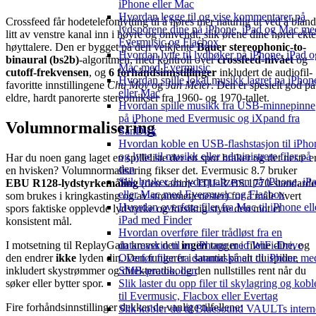
iPhone eller Mac
Hvordan legge til og vise kommentarer på
Crossfeed får hodetelefonlytting til å høres mer naturlig ut ved å blan
lydsporene dine på iPhone, iPad og Mac me
litt av venstre kanal inn i høyre og omvendt, slik ørene dine hører ekte
Evermusic og Flacbox
høyttalere. Den er bygget på den velkjente
Bauer stereophonic-to-
Hvordan lytte til lydbøker på iPhone, iPad o
binaural (bs2b)
-algoritmen, med kontroll over
crossfeed-nivået
og
Mac med Evermusic
cutoff-frekvensen
, og
6 forhåndsinnstillinger
inkludert de audiofil-
Hvordan spille lokal musikk lagret pa iPhon
favoritte innstillingene
Chu Moy
og
Jan Meier
. Den er spesielt god på
eller Mac
eldre, hardt panorerte stereomikser fra 1960- og 1970-tallet.
Hvordan spille musikk fra USB-minnepinne
på iPhone med Evermusic og iXpand fra
Volumnormalisering
SanDisk
Hvordan koble en USB-flashstasjon til iPho
og lytte til musikk eller administrere filer på
Har du noen gang laget en spilleliste der ett spor braker og det neste e
den
en hvisken? Volumnormalisering fikser det. Evermusic 8.7 bruker
Slik bruker du lydequalizeren på iPhone, iP
EBU R128-lydstyrkemåling
(den samme ITU-R BS.1770-standard
eller Mac med Evermusic og Flacbox
som brukes i kringkasting og av strømmetjenester) for å måle hvert
Hvordan overføre filer fra Mac til iPhone ell
spors faktiske opplevde lydstyrke og forsiktig styre den mot et
iPad med Finder
konsistent mål.
Hvordan overføre filer trådløst fra en
datamaskin til en iPhone med WiFi-Drive
I motsetning til ReplayGain krever den
ingen
tagger i filene dine, og
Overfør filer fra datamaskinen til iPhone me
den endrer
ikke
lyden din. Den fungerer i sanntid på alt du spiller,
SMB-protokollen
inkludert skystrømmer og direkteradio, og den nullstilles rent når du
Slik laster du opp filer til skylagring og kobl
søker eller bytter spor.
til Evermusic, Flacbox eller Evertag
Fire forhåndsinnstillinger dekker de vanlige tilfellene:
Slik kobler du til Bluesound VAULTs intern