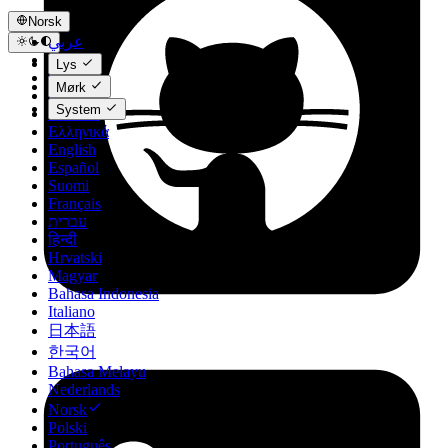
Norsk
عربي
Català
Lys
Čeština
Mørk
Dansk
System
Deutsch
Ελληνικά
English
Español
Suomi
Français
עברית
हिन्दी
Hrvatski
Magyar
Bahasa Indonesia
Italiano
日本語
한국어
Bahasa Melayu
Nederlands
Norsk
Polski
Português