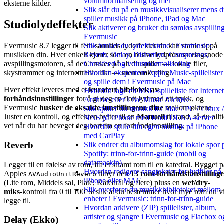
volumnormalisering og mer
eksterne kilder.
Slik slår du på en musikkvisualiserer mens 
spiller musikk på iPhone, iPad og Mac
Studiolydeffekter
Slik aktiverer og bruker du sømløs avspilling
Evermusic
Slik bruker du lydeffektene i Evermusic:
Evermusic 8.7 legger til fem sanntids lydeffekter du kan stable oppå
Reverb, Delay, Distortion, Compressor,
musikken din. Hver enkelt kjører som en native lydprosesseringsnode 
Crossfeed og volumnormalisering
avspillingsmotoren, så den brukes på alt du spiller — lokale filer,
Hvordan eksportere Apple Music-spillelister
skystrømmer og internettradio likt — uten omkoding.
og spille dem i Evermusic på Mac
Hver effekt leveres med et
kuratert bibliotek av
Hvordan lage en M3U-spilleliste for Internet
forhåndsinnstillinger
for å gi deg en flott lyd med ett trykk, og
Archive eller Live Music Archive
Evermusic
husker de eksakte innstillingene dine
mellom øktene.
Slik spiller du musikk fra Mac / PC / Linux /
Juster en kontroll, og effekten bytter til en
Manuell
tilstand, så du allt
NAS på iPhone med Kodi DLNA-server
vet når du har beveget deg bort fra en forhåndsinnstilling.
Hvordan spille din egen musikk på iPhone
med CarPlay
Reverb
Slik endrer du albumomslag for lokale spor 
Spotify: trinn-for-trinn-guide (mobil og
datamaskin)
Legger til en følelse av rom, fra et stramt rom til en katedral. Bygget p
Hvordan redigere sangtekster for lydfiler på
Apples
tilbyr den
13 rom-forhåndsinnstilling
AVAudioUnitReverb
iPhone eller MAC
(Lite rom, Middels sal, Plate, Katedral og flere) pluss en
wet/dry-
Slik overfører du musikkbiblioteket mellom
miks
-kontroll fra 0 til 100 % slik at du bestemmer hvor mye rom du vi
enheter i Evermusic: trinn-for-trinn-guide
legge til.
Hvordan arkivere (ZIP) spillelister, album,
artister og sjangre i Evermusic og Flacbox o
Delay (Ekko)