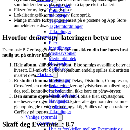
som holder dem synkronisert uten å tappe ekstra batteri.
Innstillinger
Fikser for nylige iOS-utgivelser.
Lokale filer
Lokaliseringsfikser på tvers av flere språk.
Navigasjon
Mange mindre forbedringer basert på e-postene og App Store-
Tag-editor
anmeldelsene dine.
Tagfelttilordninger
Tilkoblinger
Hvorfor denne oppdateringen betyr noe
Evervideo
Filer
Innstillinger
Evermusic 8.7 er bygget rundt én idé:
musikken din bør høres best
Medieavspiller
mulig ut, på enhver kilde.
Mediebibliotek
Navigasjon
Hele album, slik det var ment.
Ekte sømløs avspilling betyr at
Spillelister
livesett, DJ-mikser og konseptalbum endelig spilles slik artisten
Flacbox
mastret dem.
Innstillinger
Et studio i lomma di.
Reverb, Delay, Distortion, Compressor,
Lokale filer
Crossfeed, en redesignet equalizer og lydstyrkenormalisering gi
Lydspiller
deg reell kontroll over lyden din, ikke bare en på/av-bryter.
Musikkbibliotek
Den samme opplevelsen overalt.
Lokale filer, skystasjoner,
Navigasjon
medieservere og internettradio kjører alle gjennom den samme
Spillelister
gjenoppbygde motoren, med nøyaktig Spilles nå og en raskere
Tilkoblinger
CarPlay på toppen.
Vanlige spørsmål
Skaff deg Evermusic 8.7
Evermusic
Hva er forskjellen mellom Evermusic og