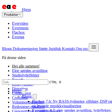
Hjem
Produkter
Evervideo
Evermusic
Flacbox
Evertag
Blogg
Dokumentasjon
Støtte
Juridisk
Kontakt
Om oss
På denne siden
Hei alle sammen!
Ekte sømløs avspilling
Studiolydeffekter
Reverb
CTRL K
Delay (Ekko)
Distortion
Hjem
Compressor
Blogg
Crossfeed
Flacbox 7.6: Ny BASS-lydmotor, effekter, DSP o
Volumnormalisering
en levende musikkvisualisering
Redesignet equalizer
Evermusic 8.7: ekte sømløs avspilling, lydeffekter,
Gjenoppbygd avspillingsmotor