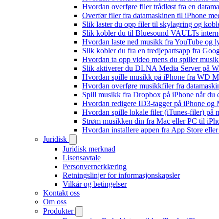
Hvordan overføre filer trådløst fra en data
Overfør filer fra datamaskinen til iPhone 
Slik laster du opp filer til skylagring og kob
Slik kobler du til Bluesound VAULTs intern
Hvordan laste ned musikk fra YouTube og lyt
Slik kobler du fra en tredjepartsapp fra Goo
Hvordan ta opp video mens du spiller musi
Slik aktiverer du DLNA Media Server på Wi
Hvordan spille musikk på iPhone fra WD
Hvordan overføre musikkfiler fra datamaski
Spill musikk fra Dropbox på iPhone når du e
Hvordan redigere ID3-tagger på iPhone og
Hvordan spille lokale filer (iTunes-filer) på
Strøm musikken din fra Mac eller PC til i
Hvordan installere appen fra App Store elle
Juridisk
Juridisk merknad
Lisensavtale
Personvernerklæring
Retningslinjer for informasjonskapsler
Vilkår og betingelser
Kontakt oss
Om oss
Produkter