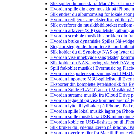
Slik spiller du musikk fra Mac / PC / Lin
Hvordan spille din egen musikk på iPhone 
Slik endrer du albumomslag for lokale spor p
Hvordan redigere sangtekster for lydfiler p
Slik overfører du musikkbiblioteket mellom e
Hvordan arkivere (ZIP) spillelister, album, a
Hvordan scrobble musikkhistorikken din fra 
Hvordan bruke dynamiske Spilles Nå-widge
Steg-for-steg guide: Importere iCloud-biblio
Slik kobler du til Synology NAS og lytter ti
Hvordan vise innebygde sangtekster, komme
Slik kobler du NAS-lagring via WebDAV og l
Spill frakoblet musikk i Evermusic og Flacbox
Hvordan eksportere sporsamlingen til M3U
Hvordan importere M3U-spilleliste til Ever
Eksporter din komplette lyttehistorikk fra E
Hvordan Spille FLAC (Tapsfri) Musikk på 
Hvordan streame musikk fra iCloud Drive p
Hvordan legge til og vise kommentarer på 
Hvordan lytte til lydbøker på iPhone, iPad
Hvordan spille lokal musikk lagret pa iPhon
Hvordan spille musikk fra USB-minnepinne
Hvordan koble en USB-flashstasjon til iPhone 
Slik bruker du lydequalizeren på iPhone, i
Hvordan overføre filer fra Mac til iPhone el