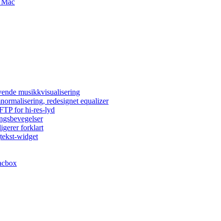
g Mac
vende musikkvisualisering
normalisering, redesignet equalizer
FTP for hi-res-lyd
ingsbevegelser
igerer forklart
tekst-widget
acbox