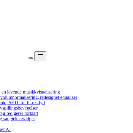
⌘
K
 en levende musikkvisualisering
, volumnormalisering, redesignet equalizer
nic, SFTP for hi-res-lyd
vspillingsbevegelser
tag-redigerer forklart
g sangtekst-widget
OpenAI