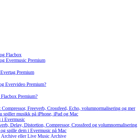
 og Flacbox
c og Evermusic Premium
g Evertag Premium
 og Evervideo Premium?
g Flacbox Premium?
x: Compressor, Freeverb, Crossfeed, Echo, volumnormalisering og mer
du spiller musikk på iPhone, iPad og Mac
g i Evermusic
everb, Delay, Distortion, Compressor, Crossfeed og volumnormalisering
r og spille dem i Evermusic på Mac
t Archive eller Live Music Archive