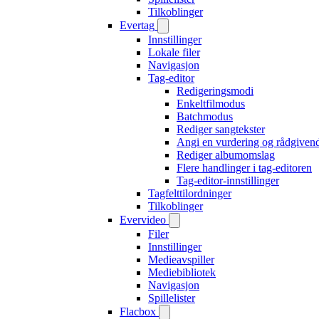
Tilkoblinger
Evertag
Innstillinger
Lokale filer
Navigasjon
Tag-editor
Redigeringsmodi
Enkeltfilmodus
Batchmodus
Rediger sangtekster
Angi en vurdering og rådgiven
Rediger albumomslag
Flere handlinger i tag-editoren
Tag-editor-innstillinger
Tagfelttilordninger
Tilkoblinger
Evervideo
Filer
Innstillinger
Medieavspiller
Mediebibliotek
Navigasjon
Spillelister
Flacbox