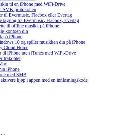
maskin til en iPhone med WiFi-Drive
med SMB-protokollen
ler til Evermusic, Flacbox eller Evertag
e lagring fra Evermusic, Flacbox, Evertag
te til offline musikk på iPhone
gle-kontoen din
kk på iPhone
ndows 10 og spiller musikken din på iPhone
 My Cloud Home
n til iPhone uten iTunes med WiFi-Drive
r frakoblet
 Mac
 min iPhone
Phone med SMB
r aktivere kjøp i appen med en innløsningskode