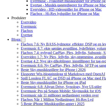
Evermusic - Frakoblet musikkspiller for iPhone o
Evertag - Musikk-taggredigerer for iPhone og Mac
Evervideo - HD-videospiller for iPhone og Mac
Flacbox - Hi-Res lydspiller for iPhone og Mac
Produkter
Evervideo
Evermusic
Flacbox
Evertag
Blogg
Flacbox 7.6: Ny BASS-lydmotor, effekter, DSP og en le
Evermusic 8.7: ekte sømløs avspilling, lydeffekter, volum
Flacbox 7.4: nybygd CarPlay, Plex, Jellyfin, Subsonic, S
Evervideo 1.7: Ny Plex, Jellyfin, sky-strømming, avspill
Evertag 4.2: Nye sky-tilkoblinger, innstillinger for tag-red
Evermusic 8.6: Ny CarPlay, Plex, Jellyfin, SFTP og sang
Beste Sky-musikkspillere for iPhone i 2026
Eksporter Wix-blogginnlegg til Markdown med OpenAI
Spill Lossless FLAC og DSD på iPhone og Mac med Fl
Beste Sky-musikkspiller for iPhone og iPad
Evermusic 6.8: Aliyun Drive, Synology, Nye UI-stiler
Evermusic Pro på Setapp Mobile: Skymusikk for iOS
Evermusic når 11 millioner nedlastinger verden over
Flacbox Når 1 Million Nedlastinger: Hi-Res Lyd
5 Beste iPhone Musikkspiller-apper i 2025