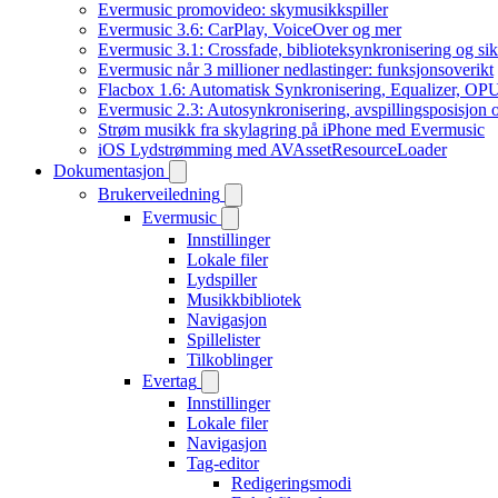
Evermusic promovideo: skymusikkspiller
Evermusic 3.6: CarPlay, VoiceOver og mer
Evermusic 3.1: Crossfade, biblioteksynkronisering og si
Evermusic når 3 millioner nedlastinger: funksjonsoverikt
Flacbox 1.6: Automatisk Synkronisering, Equalizer, OPU
Evermusic 2.3: Autosynkronisering, avspillingsposisjon 
Strøm musikk fra skylagring på iPhone med Evermusic
iOS Lydstrømming med AVAssetResourceLoader
Dokumentasjon
Brukerveiledning
Evermusic
Innstillinger
Lokale filer
Lydspiller
Musikkbibliotek
Navigasjon
Spillelister
Tilkoblinger
Evertag
Innstillinger
Lokale filer
Navigasjon
Tag-editor
Redigeringsmodi