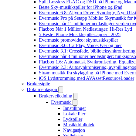
Spill Lossless FLAC og DSD på iPhone og Mac 
Beste Sky-musikkspiller for iPhone og iPad
Evermusic 6.8: Aliyun Drive, Synology, Nye UI-st
Evermusic Pro på Setapp Mobile: Skymusikk for 
Evermusic når 11 millioner nedlastinger verden ov
Flacbox Når 1 Million Nedlastinger: Hi-Res Lyd
5 Beste iPhone Musikkspiller-apper i 2025
Evermusic promovideo: skymusikkspiller
Evermusic 3.6: CarPlay, VoiceOver og mer
Evermusic 3.1: Crossfade, biblioteksynkronisering
Evermusic når 3 millioner nedlastinger: funksjonso
Flacbox 1.6: Automatisk Synkronisering, Equalize
Evermusic 2.3: Autosynkronisering, avspillingspos
Strøm musikk fra skylagring på iPhone med Ever
iOS Lydstrømming med AVAssetResourceLoader
Brukerstøtte
Dokumentasjon
Brukerveiledning
Evermusic
Innstillinger
Lokale filer
Lydspiller
Musikkbibliotek
Navigasjon
Spillelister