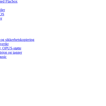
med Flacbox
iler
iOS
er
 og sikkerhetskopiering
verikt
r, OPUS-støtte
isjon og tagger
music