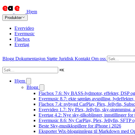
Hjem
Produkter
Evervideo
Evermusic
Flacbox
Evertag
Blogg
Dokumentasjon
Støtte
Juridisk
Kontakt
Om oss
⌘
K
Hjem
Blogg
Flacbox 7.6: Ny BASS-lydmotor, effekter, DSP og
Evermusic 8.7: ekte sømløs avspilling, lydeffekter
Flacbox 7.4: nybygd CarPlay, Plex, Jellyfin, Subso
Evervideo 1.7: Ny Plex, Jellyfin, sky-strømming, a
Evertag 4.2: Nye sky-tilkoblinger, innstillinger for 
Evermusic 8.6: Ny CarPlay, Plex, Jellyfin, SFTP o
Beste Sky-musikkspillere for iPhone i 2026
Eksporter Wix-blogginnlegg til Markdown med 