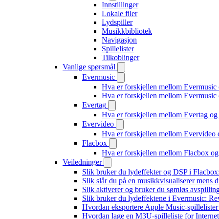
Innstillinger
Lokale filer
Lydspiller
Musikkbibliotek
Navigasjon
Spillelister
Tilkoblinger
Vanlige spørsmål
Evermusic
Hva er forskjellen mellom Evermusic
Hva er forskjellen mellom Evermusi
Evertag
Hva er forskjellen mellom Evertag o
Evervideo
Hva er forskjellen mellom Evervideo
Flacbox
Hva er forskjellen mellom Flacbox o
Veiledninger
Slik bruker du lydeffekter og DSP i Flacbo
Slik slår du på en musikkvisualiserer mens 
Slik aktiverer og bruker du sømløs avspillin
Slik bruker du lydeffektene i Evermusic: R
Hvordan eksportere Apple Music-spilleliste
Hvordan lage en M3U-spilleliste for Interne