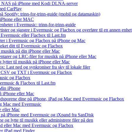
ux / NAS på iPhone med Kodi DLNA-server
med CarPlay
å Spotify: trinn-for-trinn-guide (mobil og datamaskin)
å iPhone eller MAC
nheter i Evermusic: trinn-for-trinn-guide
rtister og sjangre i Evermusic og Flacbox og overføre til en annen enhet
Evermusic eller Flacbox til Last.fm
ter i Evermusic og Flacbox på iPhone og Mac
teket ditt til Evermusic og Flacbox
l musikk på din iPhone eller Mac
ntarer og LRC-filer for musikk på iPhone eller Mac
ytter til musikk på iPhone eller Mac
: Last ned og synkroniser fra sky til lokale filer
, CSV og TXT i Evermusic og Flacbox
music og Flacbox
vermusic & Flacbox til Last.fm
Min iPhone
å iPhone eller Mac
lydsporene dine på iPhone, iPad og Mac med Evermusic og Flacbox
 og Mac med Evermusic
e eller Mac
 på iPhone med Evermusic og iXpand fra SanDisk
og lytte til musikk eller administrere filer på den
Pad eller Mac med Evermusic og Flacbox
ler iPad med Finder