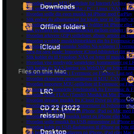
Hvordan lage en M3U-spilleliste for Internet Archive ell
Slik spiller du musikk fra Mac / PC / Linux / NAS på
Hvordan spille din egen musikk på iPhone med CarPlay
Slik endrer du albumomslag for lokale spor på Spotify: t
Hvordan redigere sangtekster for lydfiler på iPhone ell
Slik overfører du musikkbiblioteket mellom enheter i Eve
Hvordan arkivere (ZIP) spillelister, album, artister og s
Hvordan scrobble musikkhistorikken din fra Evermusic el
Hvordan bruke dynamiske Spilles Nå-widgeter i Evermu
Steg-for-steg guide: Importere iCloud-biblioteket ditt ti
Slik kobler du til Synology NAS og lytter til musikk på 
Hvordan vise innebygde sangtekster, kommentarer og LR
Slik kobler du NAS-lagring via WebDAV og lytter til mu
Spill frakoblet musikk i Evermusic og Flacbox: Last ned og
Hvordan eksportere sporsamlingen til M3U, CSV og TX
Hvordan importere M3U-spilleliste til Evermusic og Fla
Eksporter din komplette lyttehistorikk fra Evermusic & F
Hvordan Spille FLAC (Tapsfri) Musikk på Min iPhone
Hvordan streame musikk fra iCloud Drive på iPhone ell
Hvordan legge til og vise kommentarer på lydsporene d
Hvordan lytte til lydbøker på iPhone, iPad og Mac med 
Hvordan spille lokal musikk lagret pa iPhone eller Mac
Hvordan spille musikk fra USB-minnepinne på iPhone 
Hvordan koble en USB-flashstasjon til iPhone og lytte til
Slik bruker du lydequalizeren på iPhone, iPad eller Ma