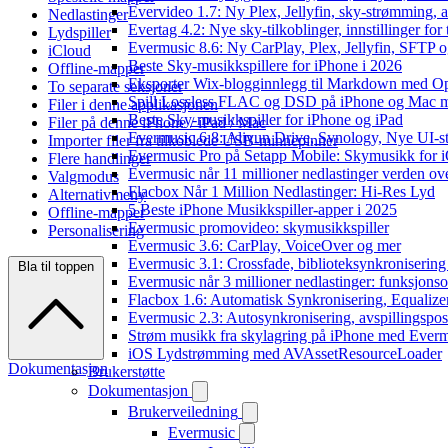
Evervideo 1.7: Ny Plex, Jellyfin, sky-strømming, a
Nedlastinger
Evertag 4.2: Nye sky-tilkoblinger, innstillinger for 
Lydspiller
Evermusic 8.6: Ny CarPlay, Plex, Jellyfin, SFTP o
iCloud
Beste Sky-musikkspillere for iPhone i 2026
Offline-mapper
Eksporter Wix-blogginnlegg til Markdown med 
To separate seksjoner
Spill Lossless FLAC og DSD på iPhone og Mac 
Filer i denne applikasjonen
Beste Sky-musikkspiller for iPhone og iPad
Filer på denne iPhone / iPad / Mac
Evermusic 6.8: Aliyun Drive, Synology, Nye UI-st
Importer filer fra tilkoblede USB-minnepinner
Evermusic Pro på Setapp Mobile: Skymusikk for 
Flere handlinger
Evermusic når 11 millioner nedlastinger verden ov
Valgmodus
Flacbox Når 1 Million Nedlastinger: Hi-Res Lyd
Alternativmeny
5 Beste iPhone Musikkspiller-apper i 2025
Offline-mapper
Evermusic promovideo: skymusikkspiller
Personalisering
Evermusic 3.6: CarPlay, VoiceOver og mer
Evermusic 3.1: Crossfade, biblioteksynkronisering
Bla til toppen
Evermusic når 3 millioner nedlastinger: funksjonso
Flacbox 1.6: Automatisk Synkronisering, Equalize
Evermusic 2.3: Autosynkronisering, avspillingspos
Strøm musikk fra skylagring på iPhone med Ever
iOS Lydstrømming med AVAssetResourceLoader
Dokumentasjon
Brukerstøtte
Dokumentasjon
Brukerveiledning
Evermusic