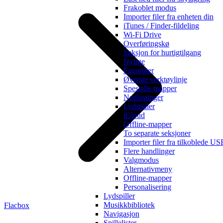
Frakoblet modus
Importer filer fra enheten din
iTunes / Finder-fildeling
Wi-Fi Drive
Overføringskø
Seksjon for hurtigtilgang
Nylige
Favoritter
Øverste verktøylinje
Spesielle mapper
Nedlastinger
Lydspiller
iCloud
Offline-mapper
To separate seksjoner
Importer filer fra tilkoblede U
Flere handlinger
Valgmodus
Alternativmeny
Offline-mapper
Personalisering
Lydspiller
Musikkbibliotek
Flacbox
Navigasjon
Spillelister