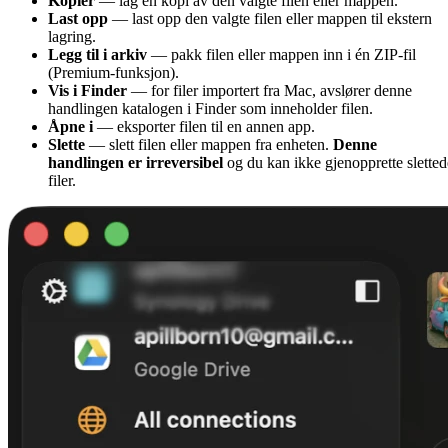
Kopier
— lag en kopi av den valgte filen eller mappen.
Last opp
— last opp den valgte filen eller mappen til ekstern
lagring.
Legg til i arkiv
— pakk filen eller mappen inn i én ZIP-fil
(Premium-funksjon).
Vis i Finder
— for filer importert fra Mac, avslører denne
handlingen katalogen i Finder som inneholder filen.
Åpne i
— eksporter filen til en annen app.
Slette
— slett filen eller mappen fra enheten.
Denne
handlingen er irreversibel
og du kan ikke gjenopprette sletted
filer.