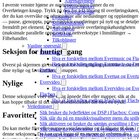
Alternativmeny
I øverste venstre hjørne av navigasjonslinjen finner du en
Offline-mapper
Overføringer-knapp. Trykk på den for å få tilgang til overføringskøen
Personalisering
der du kan overvåke og administrere alle nedlastinger og opplastinger
Lydspiller
— pause, gjenoppta, prøve mislukte overføringer på nytt og se detalje
Musikkbibliotek
fremdrift per element. Du kan også justere overføringskøhastigheten
Navigasjon
(maksimale parallelle oppgaver) og nettverkstype i Innstillinger →
Spillelister
Filbehandler.
Tilkoblinger
Vanlige spørsmål
Seksjon for hurtigtilgang
Evermusic
Hva er forskjellen mellom Evermusic og Fl
Hva er forskjellen mellom Evermusic og E
Øverst på skjermen gir en seksjon for hurtigtilgang praktiske lenker til
Evertag
dine nylige og favorittfiler og -mapper.
Hva er forskjellen mellom Evertag og Ever
Nylige
Evervideo
Hva er forskjellen mellom Evervideo og E
Flacbox
Denne seksjonen viser alle nylig åpnede filer eller mapper, slik at du
Hva er forskjellen mellom Flacbox og Fla
kan hoppe tilbake til det siste arbeidsområdet ditt med ett trykk.
Veiledninger
Slik bruker du lydeffekter og DSP i Flacbox: Com
Favoritter
Slik slår du på en musikkvisualiserer mens du spi
Slik aktiverer og bruker du sømløs avspilling i Ev
Du kan merke filer eller mapper som favoritter og få tilgang til dem i
Slik bruker du lydeffektene i Evermusic: Reverb,
denne seksjonen. Du kan også legge til en mappe på enheten din i
Hvordan eksportere Apple Music-spillelister og sp