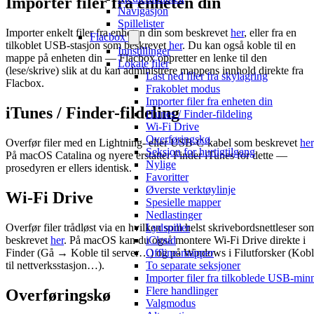
Importer filer fra enheten din
Navigasjon
Spillelister
Importer enkelt filer fra enheten din som beskrevet
her
, eller fra en
Flacbox
tilkoblet USB-stasjon som beskrevet
her
. Du kan også koble til en
Innstillinger
mappe på enheten din — Flacbox oppretter en lenke til den
Lokale filer
(lese/skrive) slik at du kan administrere mappens innhold direkte fra
Last ned filer fra skylagring
Flacbox.
Frakoblet modus
Importer filer fra enheten din
iTunes / Finder-fildeling
iTunes / Finder-fildeling
Wi-Fi Drive
Overføringskø
Overfør filer med en Lightning- eller USB-C-kabel som beskrevet
her
Seksjon for hurtigtilgang
På macOS Catalina og nyere erstatter Finder iTunes for dette —
Nylige
prosedyren er ellers identisk.
Favoritter
Øverste verktøylinje
Wi-Fi Drive
Spesielle mapper
Nedlastinger
Overfør filer trådløst via en hvilken som helst skrivebordsnettleser so
Lydspiller
beskrevet
her
. På macOS kan du også montere Wi-Fi Drive direkte i
iCloud
Finder (Gå → Koble til server…) og på Windows i Filutforsker (Kob
Offline-mapper
til nettverksstasjon…).
To separate seksjoner
Importer filer fra tilkoblede USB-min
Flere handlinger
Overføringskø
Valgmodus