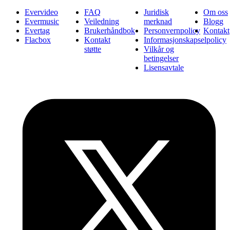
Evervideo
FAQ
Juridisk
Om oss
Evermusic
Veiledning
merknad
Blogg
Evertag
Brukerhåndbok
Personvernpolicy
Kontakt
Flacbox
Kontakt
Informasjonskapselpolicy
støtte
Vilkår og
betingelser
Lisensavtale