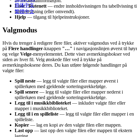
av metadatainformasjon.
简体中文
Liste / Rutenett
— endre innholdsvisningen fra tabellvisning ti
繁體中文
rutenettvisning (eller omvendt).
Hjelp
— tilgang til hjelpeinstruksjoner.
Valgmodus
Hvis du trenger å redigere flere filer, aktiver valgmodus ved å trykke
på
Flere handlinger
-knappen
"…"
i navigasjonslinjen øverst til høy
og velge
Velge
-menyelementet. Dette viser avmerkingsbokser ved
siden av hver fil. Velg ønskede filer ved å trykke på
avmerkingsboksene deres. Du kan utføre følgende handlinger på
valgte filer:
Spill neste
— legg til valgte filer eller mapper øverst i
spillerkøen med gjeldende sorteringsrekkefølge.
Spill senere
— legg til valgte filer eller mapper nederst i
spillerkøen med gjeldende sorteringsrekkefølge.
Legg til i musikkbiblioteket
— inkluder valgte filer eller
mapper i musikkbiblioteket.
Legg til i en spilleliste
— legg til valgte filer eller mapper i en
spilleliste.
Kopier
— lag en kopi av den valgte filen eller mappen.
Last opp
— last opp den valgte filen eller mappen til ekstern
lagring.