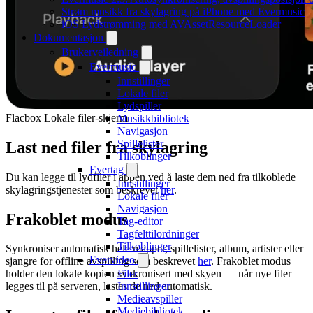
Strøm musikk fra skylagring på iPhone med Evermusic
iOS Lydstrømming med AVAssetResourceLoader
Dokumentasjon
Brukerveiledning
Evermusic
Innstillinger
Lokale filer
Lydspiller
Flacbox Lokale filer-skjerm
Musikkbibliotek
Navigasjon
Spillelister
Last ned filer fra skylagring
Tilkoblinger
Evertag
Du kan legge til lydfiler i appen ved å laste dem ned fra tilkoblede
Innstillinger
skylagringstjenester som beskrevet
her
.
Lokale filer
Navigasjon
Frakoblet modus
Tag-editor
Tagfelttilordninger
Tilkoblinger
Synkroniser automatisk hele mapper, spillelister, album, artister eller
Evervideo
sjangre for offline avspilling som beskrevet
her
. Frakoblet modus
Filer
holder den lokale kopien synkronisert med skyen — når nye filer
Innstillinger
legges til på serveren, lastes de ned automatisk.
Medieavspiller
Mediebibliotek