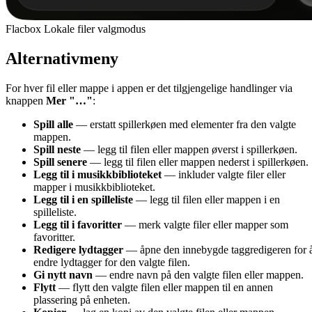
Flacbox Lokale filer valgmodus
Alternativmeny
For hver fil eller mappe i appen er det tilgjengelige handlinger via
knappen
Mer
"…"
:
Spill alle
— erstatt spillerkøen med elementer fra den valgte
mappen.
Spill neste
— legg til filen eller mappen øverst i spillerkøen.
Spill senere
— legg til filen eller mappen nederst i spillerkøen.
Legg til i musikkbiblioteket
— inkluder valgte filer eller
mapper i musikkbiblioteket.
Legg til i en spilleliste
— legg til filen eller mappen i en
spilleliste.
Legg til i favoritter
— merk valgte filer eller mapper som
favoritter.
Redigere lydtagger
— åpne den innebygde taggredigeren for 
endre lydtagger for den valgte filen.
Gi nytt navn
— endre navn på den valgte filen eller mappen.
Flytt
— flytt den valgte filen eller mappen til en annen
plassering på enheten.