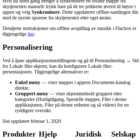
Hvis du noen gang trenger å synkronisere en offline mappe fra
skytjenesten manuelt: trykk bare på de tre prikkene øverst til høyre i
appen og velg
Synkronisere
. Dette oppdaterer offline-samlingen din
med de nyeste sporene fra skytjenesten etter eget ønske.
Detaljerte instruksjoner om offline avspilling av musikk i Flacbox er
tilgjengelige
her
.
Personalisering
Ved å åpne applikasjonsinnstillingene og gå til Personalisering → Stil
for Lokale filer-skjerm, kan du konfigurere Lokale filer-
presentasjonen. Tilgjengelige alternativer er:
Enkel meny
— viser mapper i appens Documents-katalog
direkte.
Gruppert meny
— viser skjerminnhold gruppert etter
kategorier (Hurtigtilgang, Spesielle mapper, Filer i denne
applikasjonen, Filer på denne enheten og så videre) for en
ryddigere oversikt.
Sist oppdatert
februar 1, 2020
Produkter
Hjelp
Juridisk
Selskap