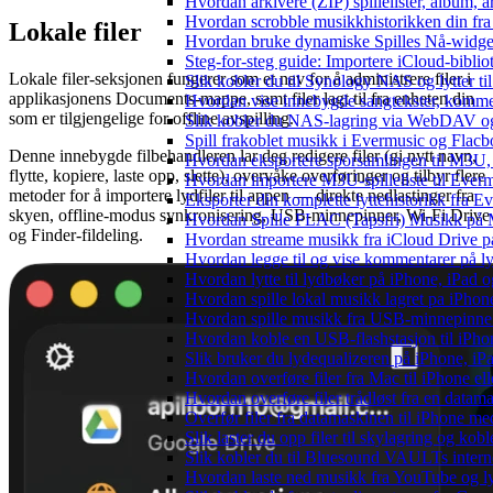
Hvordan arkivere (ZIP) spillelister, album, a
Hvordan scrobble musikkhistorikken din fra 
Lokale filer
Hvordan bruke dynamiske Spilles Nå-widge
Steg-for-steg guide: Importere iCloud-biblio
Lokale filer-seksjonen fungerer som et nav for å administrere filer i
Slik kobler du til Synology NAS og lytter ti
applikasjonens Documents-mappe, samt filer lagt til fra enheten din
Hvordan vise innebygde sangtekster, komme
som er tilgjengelige for offline avspilling.
Slik kobler du NAS-lagring via WebDAV og l
Spill frakoblet musikk i Evermusic og Flacbox
Denne innebygde filbehandleren lar deg redigere filer (gi nytt navn,
Hvordan eksportere sporsamlingen til M3U
flytte, kopiere, laste opp, slette), overvåke overføringer og tilbyr flere
Hvordan importere M3U-spilleliste til Ever
metoder for å importere lydfiler til appen — direkte nedlastinger fra
Eksporter din komplette lyttehistorikk fra E
skyen, offline-modus synkronisering, USB-minnepinner, Wi-Fi Drive
Hvordan Spille FLAC (Tapsfri) Musikk på 
og Finder-fildeling.
Hvordan streame musikk fra iCloud Drive p
Hvordan legge til og vise kommentarer på 
Hvordan lytte til lydbøker på iPhone, iPad
Hvordan spille lokal musikk lagret pa iPhon
Hvordan spille musikk fra USB-minnepinne
Hvordan koble en USB-flashstasjon til iPhone 
Slik bruker du lydequalizeren på iPhone, i
Hvordan overføre filer fra Mac til iPhone el
Hvordan overføre filer trådløst fra en data
Overfør filer fra datamaskinen til iPhone 
Slik laster du opp filer til skylagring og kob
Slik kobler du til Bluesound VAULTs intern
Hvordan laste ned musikk fra YouTube og lyt