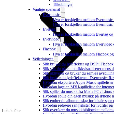
Tilkoblinger
Vanlige spørsmål
Evermusic
Hva er forskjellen mellom Evermusic
Hva er forskjellen mellom Evermusi
Evertag
Hva er forskjellen mellom Evertag o
Evervideo
Hva er forskjellen mellom Evervideo
Flacbox
Hva er forskjellen mellom Flacbox o
Veiledninger
Slik bruker du lydeffekter og DSP i Flacbo
Slik slår du på en musikkvisualiserer mens 
Slik aktiverer og bruker du sømløs avspillin
Slik bruker du lydeffektene i Evermusic: R
Hvordan eksportere Apple Music-spilleliste
Hvordan lage en M3U-spilleliste for Interne
Slik spiller du musikk fra Mac / PC / Lin
Hvordan spille din egen musikk på iPhone 
Slik endrer du albumomslag for lokale spor p
Hvordan redigere sangtekster for lydfiler p
Slik overfører du musikkbiblioteket mellom e
Lokale filer