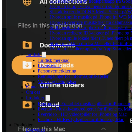
Slik kobler du fra en tredjepartsapp fra Goo
Hvordan ta opp video mens du spiller musi
Slik aktiverer du DLNA Media Server på Wi
Hvordan spille musikk på iPhone fra WD
Hvordan overføre musikkfiler fra datamaski
Spill musikk fra Dropbox på iPhone når du e
Hvordan redigere ID3-tagger på iPhone og
Hvordan spille lokale filer (iTunes-filer) på
Strøm musikken din fra Mac eller PC til i
Hvordan installere appen fra App Store elle
Juridisk
Juridisk merknad
Lisensavtale
Personvernerklæring
Retningslinjer for informasjonskapsler
Vilkår og betingelser
Kontakt oss
Om oss
Produkter
Evermusic - Frakoblet musikkspiller for iPhone o
Evertag - Musikk-taggredigerer for iPhone og Mac
Evervideo - HD-videospiller for iPhone og Mac
Flacbox - Hi-Res lydspiller for iPhone og Mac
Produkter
Evervideo