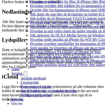
Hvordan overføre filer fra Mac til iPhone eller iP
Flacbox bruker til å organisere innhold.
Hvordan overføre filer trådløst fra en datamaskin 
Overfør filer fra datamaskinen til iPhone med SM
Nedlastinger
Slik laster du opp filer til skylagring og kobler til
Slik kobler du til Bluesound VAULTs interne lagri
Alle filer lastet ned fra en skylagringstjeneste vises her som standard.
Hvordan laste ned musikk fra YouTube og lytte til
Du kan tilpasse denne atferden i Innstillinger → Filbehandler → Lagr
Slik kobler du fra en tredjepartsapp fra Google-ko
nedlastede filer til.
Hvordan ta opp video mens du spiller musikk på 
Slik aktiverer du DLNA Media Server på Windows 
Lydspiller
Hvordan spille musikk på iPhone fra WD My Cl
Hvordan overføre musikkfiler fra datamaskin til 
Spill musikk fra Dropbox på iPhone når du er frak
Dette er lydspillerens cachemappe. Som standard laster lydspilleren
Hvordan redigere ID3-tagger på iPhone og Mac
ned kommende sanger i spillerkøen for å bruke crossfade og
Hvordan spille lokale filer (iTunes-filer) på min i
optimalisere avspilling. Du kan deaktivere lydspillercachen i
Strøm musikken din fra Mac eller PC til iPhone
appinnstillingene eller ganske enkelt slette denne mappen fra Lokale
Hvordan installere appen fra App Store eller akti
filer for å frigjøre plass.
Støtte
Juridisk
iCloud
Juridisk merknad
Lisensavtale
Personvernerklæring
Legg filer i denne mappen, og de synkroniseres på alle enhetene dine
Retningslinjer for informasjonskapsler
koblet til samme iCloud-konto — praktisk for å ha et lite sett med
Vilkår og betingelser
must-have spor tilgjengelig overalt uten å laste dem opp til en
Kontakt
tredjeparts sky.
Om oss