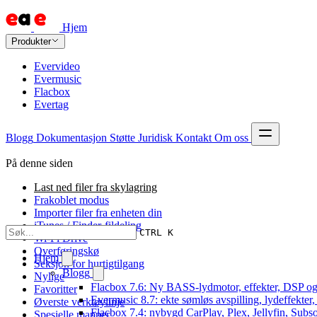
Hjem
Produkter
Evervideo
Evermusic
Flacbox
Evertag
Blogg
Dokumentasjon
Støtte
Juridisk
Kontakt
Om oss
På denne siden
Last ned filer fra skylagring
Frakoblet modus
Importer filer fra enheten din
iTunes / Finder-fildeling
CTRL K
Wi-Fi Drive
Overføringskø
Hjem
Seksjon for hurtigtilgang
Blogg
Nylige
Flacbox 7.6: Ny BASS-lydmotor, effekter, DSP og
Favoritter
Evermusic 8.7: ekte sømløs avspilling, lydeffekter
Øverste verktøylinje
Flacbox 7.4: nybygd CarPlay, Plex, Jellyfin, Subso
Spesielle mapper