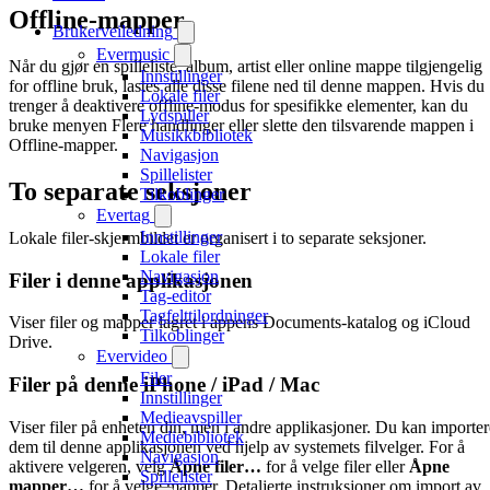
Offline-mapper
Brukerveiledning
Evermusic
Når du gjør en spilleliste, album, artist eller online mappe tilgjengelig
Innstillinger
for offline bruk, lastes alle disse filene ned til denne mappen. Hvis du
Lokale filer
trenger å deaktivere offline-modus for spesifikke elementer, kan du
Lydspiller
bruke menyen Flere handlinger eller slette den tilsvarende mappen i
Musikkbibliotek
Offline-mapper.
Navigasjon
Spillelister
To separate seksjoner
Tilkoblinger
Evertag
Innstillinger
Lokale filer-skjermbildet er organisert i to separate seksjoner.
Lokale filer
Navigasjon
Filer i denne applikasjonen
Tag-editor
Tagfelttilordninger
Viser filer og mapper lagret i appens Documents-katalog og iCloud
Tilkoblinger
Drive.
Evervideo
Filer
Filer på denne iPhone / iPad / Mac
Innstillinger
Medieavspiller
Viser filer på enheten din, men i andre applikasjoner. Du kan importer
Mediebibliotek
dem til denne applikasjonen ved hjelp av systemets filvelger. For å
Navigasjon
aktivere velgeren, velg
Åpne filer…
for å velge filer eller
Åpne
Spillelister
mapper…
for å velge mapper. Detaljerte instruksjoner om import av