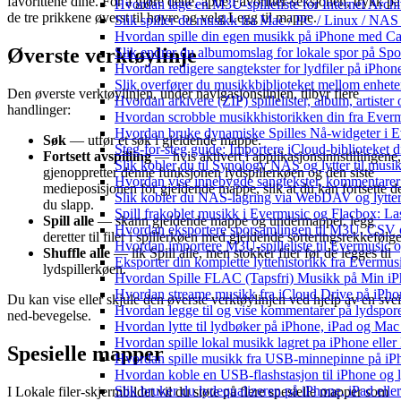
favorittene dine. For å gjøre dette, åpne Favoritter-seksjonen, trykk på
Hvordan lage en M3U-spilleliste for Internet Arch
de tre prikkene øverst til høyre og velg Legg til mappe.
Slik spiller du musikk fra Mac / PC / Linux / N
Hvordan spille din egen musikk på iPhone med Ca
Øverste verktøylinje
Slik endrer du albumomslag for lokale spor på Spot
Hvordan redigere sangtekster for lydfiler på iPho
Slik overfører du musikkbiblioteket mellom enheter
Den øverste verktøylinjen, under navigasjonslinjen, tilbyr flere
Hvordan arkivere (ZIP) spillelister, album, artiste
handlinger:
Hvordan scrobble musikkhistorikken din fra Evermu
Hvordan bruke dynamiske Spilles Nå-widgeter i 
Søk
— utfør et søk i gjeldende mappe.
Steg-for-steg guide: Importere iCloud-biblioteket d
Fortsett avspilling
— hvis aktivert i applikasjonsinnstillingene,
Slik kobler du til Synology NAS og lytter til musi
gjenoppretter denne funksjonen lydspillerkøen og den siste
Hvordan vise innebygde sangtekster, kommentarer
medieposisjonen for gjeldende mappe, slik at du kan fortsette d
Slik kobler du NAS-lagring via WebDAV og lytter 
du slapp.
Spill frakoblet musikk i Evermusic og Flacbox: Last
Spill alle
— skann gjeldende mappe og undermapper, legg
Hvordan eksportere sporsamlingen til M3U, CSV
deretter til filer i spillerkøen med gjeldende sorteringsrekkefølge
Hvordan importere M3U-spilleliste til Evermusic 
Shuffle alle
— lik Spill alle, men stokker filer før de legges til
Eksporter din komplette lyttehistorikk fra Evermus
lydspillerkøen.
Hvordan Spille FLAC (Tapsfri) Musikk på Min i
Hvordan streame musikk fra iCloud Drive på iPho
Du kan vise eller skjule den øverste verktøylinjen ved hjelp av en sve
Hvordan legge til og vise kommentarer på lydspo
ned-bevegelse.
Hvordan lytte til lydbøker på iPhone, iPad og Ma
Hvordan spille lokal musikk lagret pa iPhone elle
Spesielle mapper
Hvordan spille musikk fra USB-minnepinne på iP
Hvordan koble en USB-flashstasjon til iPhone og lyt
Slik bruker du lydequalizeren på iPhone, iPad el
I Lokale filer-skjermbildet vil du støte på flere spesielle mapper som