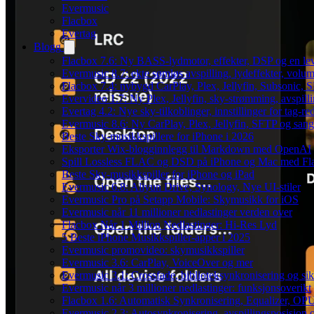
Evermusic
Flacbox
Evertag
Blogg
Flacbox 7.6: Ny BASS-lydmotor, effekter, DSP og en le
Evermusic 8.7: ekte sømløs avspilling, lydeffekter, volum
Flacbox 7.4: nybygd CarPlay, Plex, Jellyfin, Subsonic, S
Evervideo 1.7: Ny Plex, Jellyfin, sky-strømming, avspill
Evertag 4.2: Nye sky-tilkoblinger, innstillinger for tag-red
Evermusic 8.6: Ny CarPlay, Plex, Jellyfin, SFTP og sang
Beste Sky-musikkspillere for iPhone i 2026
Eksporter Wix-blogginnlegg til Markdown med OpenAI
Spill Lossless FLAC og DSD på iPhone og Mac med Fl
Beste Sky-musikkspiller for iPhone og iPad
Evermusic 6.8: Aliyun Drive, Synology, Nye UI-stiler
Evermusic Pro på Setapp Mobile: Skymusikk for iOS
Evermusic når 11 millioner nedlastinger verden over
Flacbox Når 1 Million Nedlastinger: Hi-Res Lyd
5 Beste iPhone Musikkspiller-apper i 2025
Evermusic promovideo: skymusikkspiller
Evermusic 3.6: CarPlay, VoiceOver og mer
Evermusic 3.1: Crossfade, biblioteksynkronisering og si
Evermusic når 3 millioner nedlastinger: funksjonsoverikt
Flacbox 1.6: Automatisk Synkronisering, Equalizer, OPU
Evermusic 2.3: Autosynkronisering, avspillingsposisjon 