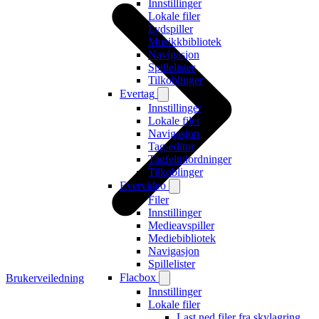
Innstillinger
Lokale filer
Lydspiller
Musikkbibliotek
Navigasjon
Spillelister
Tilkoblinger
Evertag
Innstillinger
Lokale filer
Navigasjon
Tag-editor
Tagfelttilordninger
Tilkoblinger
Evervideo
Filer
Innstillinger
Medieavspiller
Mediebibliotek
Navigasjon
Spillelister
Flacbox
Brukerveiledning
Innstillinger
Lokale filer
Last ned filer fra skylagring