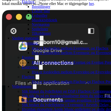
Flacbox
lokal musikk lagret på iPhone eller Mac er tilgjengelige
her
.
Innstillinger
Lokale filer
Lydspiller
Musikkbibliotek
Navigasjon
Spillelister
Tilkoblinger
Vanlige spørsmål
Evermusic
Hva er forskjellen mellom Evermusic og Flacbox
Hva er forskjellen mellom Evermusic og Evermus
Evertag
Hva er forskjellen mellom Evertag og Evertag Pr
Evervideo
Hva er forskjellen mellom Evervideo og Evervid
Flacbox
Hva er forskjellen mellom Flacbox og Flacbox P
Veiledninger
Slik bruker du lydeffekter og DSP i Flacbox: Compresso
Slik slår du på en musikkvisualiserer mens du spiller m
Slik aktiverer og bruker du sømløs avspilling i Evermusi
Slik bruker du lydeffektene i Evermusic: Reverb, Delay,
Hvordan eksportere Apple Music-spillelister og spille d