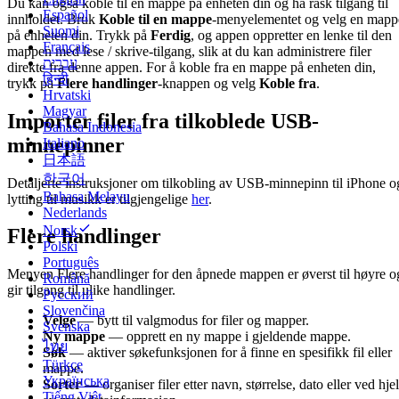
Du kan også koble til en mappe på enheten din og ha rask tilgang til
Español
innholdet. Bruk
Koble til en mappe
-menyelementet og velg en mapp
Suomi
på enheten din. Trykk på
Ferdig
, og appen oppretter en lenke til den
Français
mappen med lese / skrive-tilgang, slik at du kan administrere filer
עברית
direkte fra denne appen. For å koble fra en mappe på enheten din,
हिन्दी
trykk på
Flere handlinger
-knappen og velg
Koble fra
.
Hrvatski
Magyar
Importer filer fra tilkoblede USB-
Bahasa Indonesia
minnepinner
Italiano
日本語
한국어
Detaljerte instruksjoner om tilkobling av USB-minnepinn til iPhone o
Bahasa Melayu
lytting til musikk er tilgjengelige
her
.
Nederlands
Norsk
Flere handlinger
Polski
Português
Menyen Flere handlinger for den åpnede mappen er øverst til høyre o
Română
gir tilgang til ulike handlinger.
Русский
Slovenčina
Velge
— bytt til valgmodus for filer og mapper.
Svenska
Ny mappe
— opprett en ny mappe i gjeldende mappe.
ไทย
Søk
— aktiver søkefunksjonen for å finne en spesifikk fil eller
Türkçe
mappe.
Українська
Sorter
— organiser filer etter navn, størrelse, dato eller ved hje
Tiếng Việt