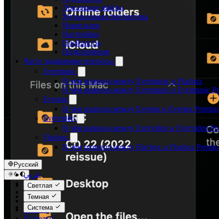
Локальные файлы
Музыкальная библиотека
Навигация
Настройки
Плейлисты
Подключения
Часто задаваемые вопросы
Evermusic
В чём разница между Evermusic и Flacbox
В чём разница между Evermusic и Evermusic P
Evertag
В чём разница между Evertag и Evertag Premiu
Evervideo
В чём разница между Evervideo и Evervideo P
Flacbox
В чём разница между Flacbox и Flacbox Premi
Русский
عربي
Català
Светлая
Čeština
Темная
Dansk
Система
Deutsch
Ελληνικά