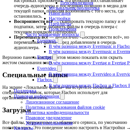
настройках приложения, эта функция восстанавливает
Персонализация
очередь аудиоплеера и последнюю позицию в медиа для
Музыкальная библиотека
текущей папки, позволяя возобновить с того места, где
Навигация
остановились.
Настройки
Воспроизвести всё
— сканировать текущую папку и её
Плейлисты
подпапки, затем добавить файлы в очередь плеера с
Подключения
текущим порядком сортировки.
Часто задаваемые вопросы
Перемешать всё
— аналогично «Воспроизвести всё», но
Evermusic
перемешивает файлы перед добавлением в очередь
В чём разница между Evermusic и Flacbo
аудиоплеера.
В чём разница между Evermusic и Everm
Evertag
Верхнюю панель инструментов можно показать или скрыть
жестом смахивания вниз.
В чём разница между Evertag и Evertag 
Evervideo
Специальные папки
В чём разница между Evervideo и Evervi
Flacbox
В чём разница между Flacbox и Flacbox 
На экране «Локальные файлы» вы встретите несколько
Поддержка
специальных папок, которые Flacbox использует для
Правовая информация
организации контента.
Лицензионное соглашение
Политика использования файлов cookie
Загрузки
Политика конфиденциальности
Правовое уведомление
Все файлы, загруженные из облачного сервиса, по умолчанию
Условия использования
появятся здесь. Это поведение можно настроить в Настройки 
Контакты