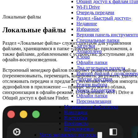
Общий доступ к файлам iTune
Wi-Fi Drive
Очередь передачи
Локальные файлы
Раздел «Быстрый доступ»
Недавние
Локальные файлы
Избранное
Верхняя панель инструмент
Специальные папки
Раздел «Локальные файлы» служит центром для управления
Загрузки
файлами, хранящимися в папке «Документы» приложения, а
Аудиоплеер
также файлами, добавленными с устройства, доступными для
iCloud
офлайн-воспроизведения.
Офлайн папки
Два отдельных раздела
Встроенный менеджер файлов позволяет редактировать файлы
Импорт файлов с подключё
(переименовывать, перемещать, копировать, загружать, удалять)
Другие действия
отслеживать передачи и предлагает несколько методов импорта
Режим выбора
аудиофайлов в приложение — прямые загрузки из облака,
Меню параметров
синхронизация в офлайн-режиме, USB-флешки, Wi-Fi Drive и
Офлайн папки
Общий доступ к файлам Finder.
Персонализация
Музыкальная библиотека
Навигация
Настройки
Плейлисты
Подключения
Часто задаваемые вопросы