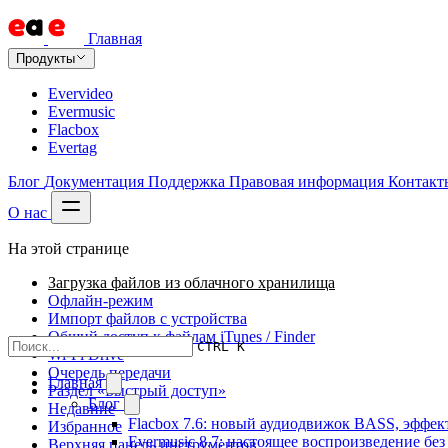
Главная
Продукты
Evervideo
Evermusic
Flacbox
Evertag
Блог
Документация
Поддержка
Правовая информация
Контакт
О нас
На этой странице
Загрузка файлов из облачного хранилища
Офлайн-режим
Импорт файлов с устройства
Общий доступ к файлам iTunes / Finder
CTRL K
Wi-Fi Drive
Очередь передачи
Главная
Раздел «Быстрый доступ»
Блог
Недавние
Flacbox 7.6: новый аудиодвижок BASS, эффе
Избранное
Evermusic 8.7: настоящее воспроизведение бе
Верхняя панель инструментов