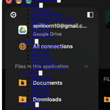
Evermusic
Аудиоплеер
Локальные файлы
Музыкальная библиотека
Навигация
Настройки
Плейлисты
Подключения
Evertag
Локальные файлы
Навигация
Настройки
Подключения
Редактор тегов
Таблица полей тегов
Evervideo
Медиаплеер
Медиатека
Навигация
Настройки
Плейлисты
Файлы
Flacbox
Аудиоплеер