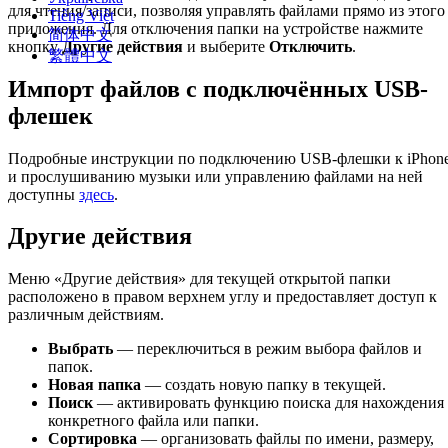
для чтения/записи, позволяя управлять файлами прямо из этого
Tiếng Việt
приложения. Для отключения папки на устройстве нажмите
简体中文
кнопку
Другие действия
и выберите
Отключить
.
繁體中文
Импорт файлов с подключённых USB-
флешек
Подробные инструкции по подключению USB-флешки к iPhon
и прослушиванию музыки или управлению файлами на ней
доступны
здесь
.
Другие действия
Меню «Другие действия» для текущей открытой папки
расположено в правом верхнем углу и предоставляет доступ к
различным действиям.
Выбрать
— переключиться в режим выбора файлов и
папок.
Новая папка
— создать новую папку в текущей.
Поиск
— активировать функцию поиска для нахождения
конкретного файла или папки.
Сортировка
— организовать файлы по имени, размеру,