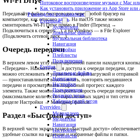
Wi-Fi Drive
Потоковое воспроизведение музыки с Mac ил
Как установить приложение из App Store ил
Передавайте файлы беспроводно через любой браузер на
Руководство пользователя
компьютере, как описано
здесь
. На macOS также можно
Evermusic
смонтировать Wi-Fi Drive прямо в Finder (Переход →
Аудиоплеер
Подключиться к серверу…), а на Windows — в File Explorer
Локальные файлы
(Подключить сетевой диск…).
Музыкальная библиотека
Навигация
Очередь передачи
Настройки
Плейлисты
Подключения
В верхнем левом углу навигационной панели находится кнопк
Evertag
«Передачи». Нажмите её для доступа к очереди передачи, где
Локальные файлы
можно отслеживать и управлять каждой загрузкой и отправкой
Навигация
— приостанавливать, возобновлять, повторять неудавшиеся
Настройки
передачи и просматривать подробный прогресс каждого
Подключения
элемента. Также можно настроить скорость очереди передачи
Редактор тегов
(максимальное количество параллельных задач) и тип сети в
Таблица полей тегов
разделе Настройки → Менеджер файлов.
Evervideo
Медиаплеер
Раздел «Быстрый доступ»
Медиатека
Навигация
В верхней части экрана раздел «Быстрый доступ» обеспечивает
Настройки
удобные ссылки на недавние и избранные файлы и папки.
Плейлисты