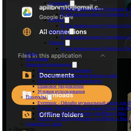
Evermusic
В чём разница между Evermusic и 
В чём разница между Evermusic и 
Evertag
В чём разница между Evertag и Eve
Evervideo
В чём разница между Evervideo и 
Flacbox
В чём разница между Flacbox и Fl
О нас
Поддержка
Правовая информация
Лицензионное соглашение
Политика использования файлов cookie
Политика конфиденциальности
Правовое уведомление
Условия использования
Продукты
Evermusic - Офлайн музыкальный плеер для i
Evertag - Редактор Музыкальных Тегов для iP
Evervideo - HD видеоплеер для iPhone и Mac
Flacbox - Hi-Res аудиоплеер для iPhone и Mac
Свяжитесь с нами
Продукты