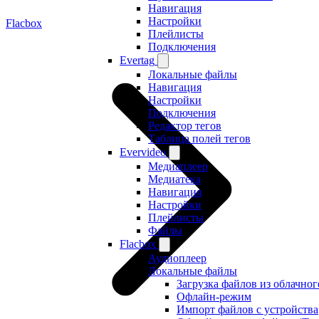
Навигация
Настройки
Flacbox
Плейлисты
Подключения
Evertag
Локальные файлы
Навигация
Настройки
Подключения
Редактор тегов
Таблица полей тегов
Evervideo
Медиаплеер
Медиатека
Навигация
Настройки
Плейлисты
Файлы
Flacbox
Аудиоплеер
Локальные файлы
Загрузка файлов из облачно
Офлайн-режим
Импорт файлов с устройства