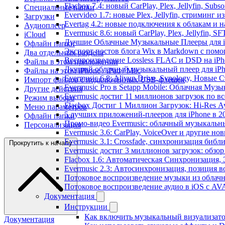
Flacbox 7.4: новый CarPlay, Plex, Jellyfin, Sub
Специальные папки
Evervideo 1.7: новые Plex, Jellyfin, стриминг 
Загрузки
Evertag 4.2: новые подключения к облакам и н
Аудиоплеер
Evermusic 8.6: новый CarPlay, Plex, Jellyfin, S
iCloud
Лучшие Облачные Музыкальные Плееры для iP
Офлайн папки
Экспорт постов блога Wix в Markdown с пом
Два отдельных раздела
Воспроизведение Lossless FLAC и DSD на iPho
Файлы в этом приложении
Лучший облачный музыкальный плеер для iPh
Файлы на этом iPhone / iPad / Mac
Evermusic 6.8: Aliyun Drive, Synology, Новые 
Импорт файлов с подключённых USB-флешек
Evermusic Pro в Setapp Mobile: Облачная Музы
Другие действия
Evermusic достиг 11 миллионов загрузок по в
Режим выбора
Flacbox Достиг 1 Миллион Загрузок: Hi-Res А
Меню параметров
5 лучших приложений-плееров для iPhone в 2
Офлайн папки
Промо-видео Evermusic: облачный музыкальн
Персонализация
Evermusic 3.6: CarPlay, VoiceOver и другие но
Evermusic 3.1: Crossfade, синхронизация библ
Прокрутить к началу
Evermusic достиг 3 миллионов загрузок: обзо
Flacbox 1.6: Автоматическая Синхронизация
Evermusic 2.3: Автосинхронизация, позиция в
Потоковое воспроизведение музыки из облачн
Потоковое воспроизведение аудио в iOS с AVA
Документация
Инструкции
Как включить музыкальный визуализатор
Документация