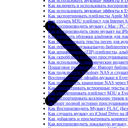
Как использовать звуковые эффекты и DSP
Как включить и использовать воспроизве
Как использовать звуковые эффекты в E
Как экспортировать плейлисты Apple Mu
Как создать M3U плейлист для Internet A
Как воспроизводить музыку с Mac / PC 
Как воспроизводить свою музыку на iPh
Как изменить обложки альбомов для лок
Как редактировать тексты песен для ау
Как перенести музыкальную библиотеку
Как архивировать (ZIP) плейлисты, альб
Как скробблить историю прослушивания 
Как использовать динамические виджеты
Пошаговое руководство: Импорт библиот
Как подключить Synology NAS и слушат
Воспроизведение офлайн-музыки в Everm
Как подключить хранилище NAS через 
Как просматривать встроенные тексты 
Как импортировать плейлист M3U в Ever
Как экспортировать коллекцию треков в
Экспорт полной истории прослушивания 
Как Воспроизводить Музыку FLAC (Без 
Как слушать музыку из iCloud Drive на 
Как добавлять и просматривать коммента
Как воспроизводить локальную музыку,