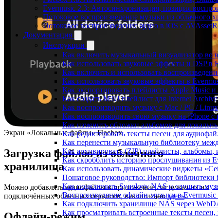
Evermusic 2.3: Автосинхронизация, позиция воспро
Потоковое воспроизведение музыки из облачного хр
Потоковое воспроизведение аудио в iOS с AVAssetR
Документация
Инструкции
Как включить музыкальный визуализатор во в
Как использовать звуковые эффекты и DSP в Fl
Как включить и использовать воспроизведение
Как использовать звуковые эффекты в Evermus
Как экспортировать плейлисты Apple Music и 
Как создать M3U плейлист для Internet Archive
Как воспроизводить музыку с Mac / PC / Lin
Как воспроизводить свою музыку на iPhone с
Как изменить обложки альбомов для локальны
Экран «Локальные файлы» Flacbox
Как редактировать тексты песен для аудиофа
Как перенести музыкальную библиотеку между
Загрузка файлов из облачного
Как архивировать (ZIP) плейлисты, альбомы, 
Как скробблить историю прослушивания из Eve
хранилища
Как использовать динамические виджеты «Сейч
Пошаговое руководство: Импорт библиотеки iC
Как подключить Synology NAS и слушать муз
Можно добавлять аудиофайлы в приложение, загружая их из
Воспроизведение офлайн-музыки в Evermusic 
подключённых облачных сервисов, как описано
здесь
.
Как подключить хранилище NAS через WebDA
Как просматривать встроенные тексты песен,
Офлайн-режим