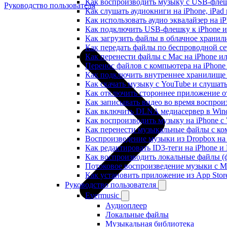
Как воспроизводить музыку с USB-флешк
Руководство пользователя
Как слушать аудиокниги на iPhone, iPad
Как использовать аудио эквалайзер на iP
Как подключить USB-флешку к iPhone и
Как загрузить файлы в облачное хранили
Как передать файлы по беспроводной се
Как перенести файлы с Mac на iPhone ил
Перенос файлов с компьютера на iPhon
Как подключить внутреннее хранилище B
Как скачать музыку с YouTube и слушат
Как отключить стороннее приложение от
Как записывать видео во время воспрои
Как включить DLNA медиасервер в Wind
Как воспроизводить музыку на iPhone 
Как перенести музыкальные файлы с ком
Воспроизведение музыки из Dropbox на
Как редактировать ID3-теги на iPhone и
Как воспроизводить локальные файлы (ф
Потоковое воспроизведение музыки с M
Как установить приложение из App Sto
Руководство пользователя
Evermusic
Аудиоплеер
Локальные файлы
Музыкальная библиотека