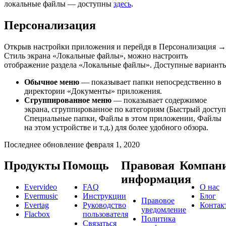
локальные файлы — доступны
здесь
.
Персонализация
Открыв настройки приложения и перейдя в Персонализация →
Стиль экрана «Локальные файлы», можно настроить
отображение раздела «Локальные файлы». Доступные вариант
Обычное меню
— показывает папки непосредственно в
директории «Документы» приложения.
Сгруппированное меню
— показывает содержимое
экрана, сгруппированное по категориям (Быстрый доступ
Специальные папки, Файлы в этом приложении, Файлы
на этом устройстве и т.д.) для более удобного обзора.
Последнее обновление
февраля 1, 2020
Продукты
Помощь
Правовая
Компан
информация
Evervideo
FAQ
О нас
Evermusic
Инструкции
Блог
Правовое
Evertag
Руководство
Контак
уведомление
Flacbox
пользователя
Политика
Связаться