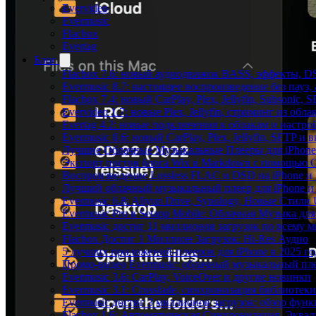
Evervideo
Evermusic
Flacbox
Evertag
Блог
Flacbox 7.6: новый аудиодвижок BASS, эффекты, D
Evermusic 8.7: настоящее воспроизведение без пауз
Flacbox 7.4: новый CarPlay, Plex, Jellyfin, Subsonic,
Evervideo 1.7: новые Plex, Jellyfin, стриминг из об
Evertag 4.2: новые подключения к облакам и настро
Evermusic 8.6: новый CarPlay, Plex, Jellyfin, SFTP и 
Лучшие Облачные Музыкальные Плееры для iPhone 
Экспорт постов блога Wix в Markdown с помощью 
Воспроизведение Lossless FLAC и DSD на iPhone и 
Лучший облачный музыкальный плеер для iPhone и 
Evermusic 6.8: Aliyun Drive, Synology, Новые Стили 
Evermusic Pro в Setapp Mobile: Облачная Музыка для
Evermusic достиг 11 миллионов загрузок по всему 
Flacbox Достиг 1 Миллион Загрузок: Hi-Res Аудио
5 лучших приложений-плееров для iPhone в 2025 го
Промо-видео Evermusic: облачный музыкальный пл
Evermusic 3.6: CarPlay, VoiceOver и другие новинки
Evermusic 3.1: Crossfade, синхронизация библиотек
Evermusic достиг 3 миллионов загрузок: обзор фун
Flacbox 1.6: Автоматическая Синхронизация, Эква