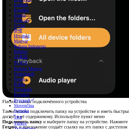
English
Español
Suomi
Français
עברית
हिन्दी
Hrvatski
Magyar
Bahasa Indonesia
Italiano
日本語
한국어
Bahasa Melayu
Nederlands
Norsk
Polski
Português
Română
Русский
Flacbox: папки подключённого устройства
Slovenčina
Svenska
Также можно подключить папку на устройстве и иметь быстры
доступ к её содержимому. Используйте пункт меню
ไทย
Подключить папку
и выберите папку на устройстве. Нажмите
Türkçe
Готово
, и приложение создаёт ссылку на эту папку с доступом
Українська