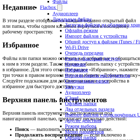
Файлы
Недавние
Flacbox
Аудиоплеер
Локальные файлы
В этом разделе отображается каждый недавно открытый файл
Загрузка файлов из облачного хр
или папка, чтобы одним касанием вернуться к последнему
Офлайн-режим
рабочему пространству.
Импорт файлов с устройства
Общий доступ к файлам iTunes / Fi
Избранное
Wi-Fi Drive
Очередь передачи
Файлы или папки можно отмечать как избранные и обращаться
Раздел «Быстрый доступ»
к ним в этом разделе. Также можно добавить папку с устройств
Недавние
в избранное. Для этого откройте раздел «Избранное», нажмите
Избранное
три точки в правом верхнем углу и выберите «Добавить папку»
Верхняя панель инструментов
Следуйте подсказкам для добавления папки с устройства в
Специальные папки
избранное для быстрого доступа.
Загрузки
Аудиоплеер
iCloud
Верхняя панель инструментов
Офлайн папки
Два отдельных раздела
Верхняя панель инструментов, расположенная под
Импорт файлов с подключённых 
навигационной панелью, предлагает несколько действий:
Другие действия
Режим выбора
Поиск
— выполнить поиск в текущей папке.
Меню параметров
Продолжить воспроизведение
— если включено в
Офлайн папки