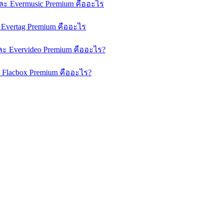
ะ Evermusic Premium คืออะไร
Evertag Premium คืออะไร
ะ Evervideo Premium คืออะไร?
Flacbox Premium คืออะไร?