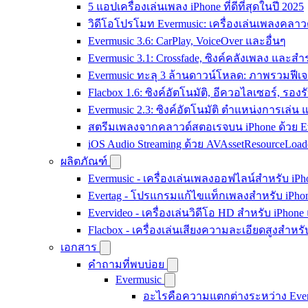
5 แอปเครื่องเล่นเพลง iPhone ที่ดีที่สุดในปี 2025
วิดีโอโปรโมท Evermusic: เครื่องเล่นเพลงคลาว
Evermusic 3.6: CarPlay, VoiceOver และอื่นๆ
Evermusic 3.1: Crossfade, ซิงค์คลังเพลง และสำ
Evermusic ทะลุ 3 ล้านดาวน์โหลด: ภาพรวมฟีเจ
Flacbox 1.6: ซิงค์อัตโนมัติ, อีควอไลเซอร์, รอง
Evermusic 2.3: ซิงค์อัตโนมัติ ตำแหน่งการเล่น
สตรีมเพลงจากคลาวด์สตอเรจบน iPhone ด้วย E
iOS Audio Streaming ด้วย AVAssetResourceLoad
ผลิตภัณฑ์
Evermusic - เครื่องเล่นเพลงออฟไลน์สำหรับ iP
Evertag - โปรแกรมแก้ไขแท็กเพลงสำหรับ iPho
Evervideo - เครื่องเล่นวิดีโอ HD สำหรับ iPhon
Flacbox - เครื่องเล่นเสียงความละเอียดสูงสำหร
เอกสาร
คำถามที่พบบ่อย
Evermusic
อะไรคือความแตกต่างระหว่าง Ever