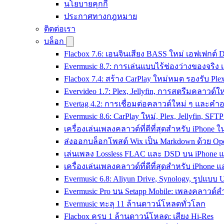
นโยบายคุกกี้
ประกาศทางกฎหมาย
ติดต่อเรา
บล็อก
Flacbox 7.6: เอนจินเสียง BASS ใหม่ เอฟเฟกต์
Evermusic 8.7: การเล่นแบบไร้ช่องว่างของจริง
Flacbox 7.4: สร้าง CarPlay ใหม่หมด รองรับ Plex
Evervideo 1.7: Plex, Jellyfin, การสตรีมคลาวด์ใ
Evertag 4.2: การเชื่อมต่อคลาวด์ใหม่ ๆ และคำอ
Evermusic 8.6: CarPlay ใหม่, Plex, Jellyfin, SFT
เครื่องเล่นเพลงคลาวด์ที่ดีที่สุดสำหรับ iPhone ใ
ส่งออกบล็อกโพสต์ Wix เป็น Markdown ด้วย Op
เล่นเพลง Lossless FLAC และ DSD บน iPhone แ
เครื่องเล่นเพลงคลาวด์ที่ดีที่สุดสำหรับ iPhone แ
Evermusic 6.8: Aliyun Drive, Synology, รูปแบบ 
Evermusic Pro บน Setapp Mobile: เพลงคลาวด์ส
Evermusic ทะลุ 11 ล้านดาวน์โหลดทั่วโลก
Flacbox ครบ 1 ล้านดาวน์โหลด: เสียง Hi-Res