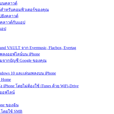
ูลบนคลาวด์
ด์สำหรับคอมพิวเตอร์ของคุณ
ปยังคลาวด์
ลบนคลาวด์กับแอป
นแอป
sound VAULT จาก Evermusic, Flacbox, Evertag
เพลงออฟไลน์บน iPhone
สามจากบัญชี Google ของคุณ
indows 10 และเล่นเพลงบน iPhone
d Home
 iPhone โดยไม่ต้องใช้ iTunes ด้วย WiFi-Drive
ณออฟไลน์
hone ของฉัน
e โดยใช้ SMB