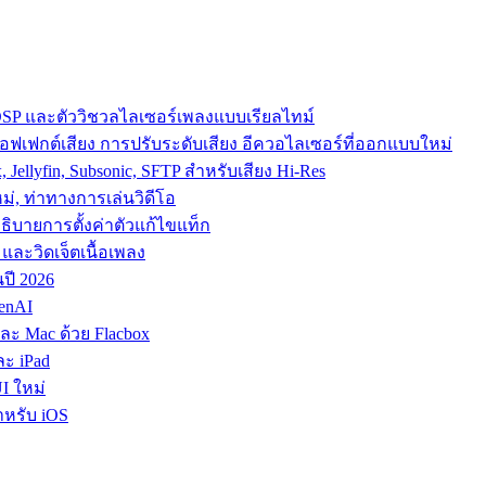
 DSP และตัววิชวลไลเซอร์เพลงแบบเรียลไทม์
 เอฟเฟกต์เสียง การปรับระดับเสียง อีควอไลเซอร์ที่ออกแบบใหม่
, Jellyfin, Subsonic, SFTP สำหรับเสียง Hi-Res
หม่, ท่าทางการเล่นวิดีโอ
ธิบายการตั้งค่าตัวแก้ไขแท็ก
P และวิดเจ็ตเนื้อเพลง
นปี 2026
enAI
ละ Mac ด้วย Flacbox
ละ iPad
UI ใหม่
ำหรับ iOS