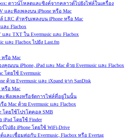
box: ดาวน์โหลดและซิงค์จากคลาวด์ไปยังไฟล์ในเครื่อง
bDAV และฟังเพลงบน iPhone หรือ Mac
ไฟล์ LRC สำหรับเพลงบน iPhone หรือ Mac
c และ Flacbox
 และ TXT ใน Evermusic และ Flacbox
c และ Flacbox ไปยัง Last.fm
e หรือ Mac
องคุณบน iPhone, iPad และ Mac ด้วย Evermusic และ Flacbox
ac โดยใช้ Evermusic
e ด้วย Evermusic และ iXpand จาก SanDisk
e หรือ Mac
ละฟังเพลงหรือจัดการไฟล์ที่อยู่ในนั้น
หรือ Mac ด้วย Evermusic และ Flacbox
one โดยใช้โปรโตคอล SMB
อ iPad โดยใช้ Finder
์ไปยัง iPhone โดยใช้ WiFi-Drive
์และเชื่อมต่อกับ Evermusic, Flacbox หรือ Evertag