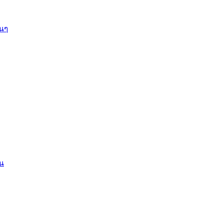
่นๆ
่น