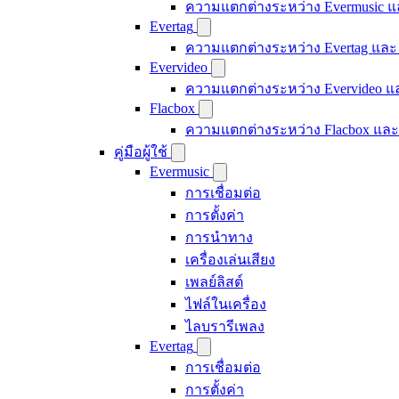
ความแตกต่างระหว่าง Evermusic แล
Evertag
ความแตกต่างระหว่าง Evertag และ 
Evervideo
ความแตกต่างระหว่าง Evervideo แล
Flacbox
ความแตกต่างระหว่าง Flacbox และ 
คู่มือผู้ใช้
Evermusic
การเชื่อมต่อ
การตั้งค่า
การนำทาง
เครื่องเล่นเสียง
เพลย์ลิสต์
ไฟล์ในเครื่อง
ไลบรารีเพลง
Evertag
การเชื่อมต่อ
การตั้งค่า