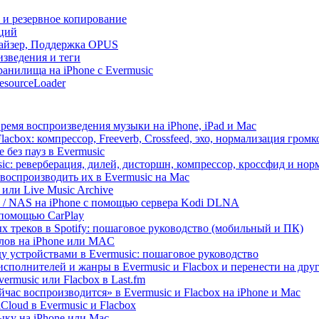
и и резервное копирование
кций
лайзер, Поддержка OPUS
изведения и теги
анилища на iPhone с Evermusic
esourceLoader
ремя воспроизведения музыки на iPhone, iPad и Mac
acbox: компрессор, Freeverb, Crossfeed, эхо, нормализация громк
 без пауз в Evermusic
ic: реверберация, дилей, дисторшн, компрессор, кроссфид и но
воспроизводить их в Evermusic на Mac
 или Live Music Archive
ux / NAS на iPhone с помощью сервера Kodi DLNA
 помощью CarPlay
х треков в Spotify: пошаговое руководство (мобильный и ПК)
йлов на iPhone или MAC
 устройствами в Evermusic: пошаговое руководство
исполнителей и жанры в Evermusic и Flacbox и перенести на дру
rmusic или Flacbox в Last.fm
ас воспроизводится» в Evermusic и Flacbox на iPhone и Mac
loud в Evermusic и Flacbox
ыку на iPhone или Mac