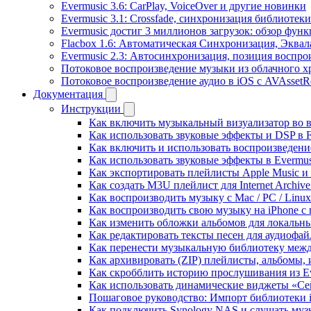
Evermusic 3.6: CarPlay, VoiceOver и другие новинки
Evermusic 3.1: Crossfade, синхронизация библиотек
Evermusic достиг 3 миллионов загрузок: обзор фун
Flacbox 1.6: Автоматическая Синхронизация, Эква
Evermusic 2.3: Автосинхронизация, позиция воспро
Потоковое воспроизведение музыки из облачного хр
Потоковое воспроизведение аудио в iOS с AVAssetR
Документация
Инструкции
Как включить музыкальный визуализатор во в
Как использовать звуковые эффекты и DSP в Fl
Как включить и использовать воспроизведение
Как использовать звуковые эффекты в Evermus
Как экспортировать плейлисты Apple Music и 
Как создать M3U плейлист для Internet Archive
Как воспроизводить музыку с Mac / PC / Lin
Как воспроизводить свою музыку на iPhone с
Как изменить обложки альбомов для локальны
Как редактировать тексты песен для аудиофа
Как перенести музыкальную библиотеку между
Как архивировать (ZIP) плейлисты, альбомы, 
Как скробблить историю прослушивания из Eve
Как использовать динамические виджеты «Сейч
Пошаговое руководство: Импорт библиотеки iC
Как подключить Synology NAS и слушать муз