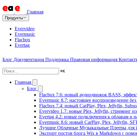
Главная
Продукты
Evervideo
Evermusic
Flacbox
Evertag
Блог
Документация
Поддержка
Правовая информация
Контакт
⌘
K
Главная
Блог
Flacbox 7.6: новый аудиодвижок BASS, эффе
Evermusic 8.7: настоящее воспроизведение бе
Flacbox 7.4: новый CarPlay, Plex, Jellyfin, Sub
Evervideo 1.7: новые Plex, Jellyfin, стриминг 
Evertag 4.2: новые подключения к облакам и н
Evermusic 8.6: новый CarPlay, Plex, Jellyfin, S
Лучшие Облачные Музыкальные Плееры для iP
Экспорт постов блога Wix в Markdown с пом