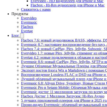
Evervideo - HD видеоплеер для iPhone и Mac
Flacbox - Hi-Res аудиоплеер для iPhone и Mac
Свяжитесь с нами
Продукты
Evervideo
Evermusic
Flacbox
Evertag
Блог
Flacbox 7.6: новый аудиодвижок BASS, эффекты, D
Evermusic 8.7: настоящее воспроизведение без пауз
Flacbox 7.4: новый CarPlay, Plex, Jellyfin, Subsonic,
Evervideo 1.7: новые Plex, Jellyfin, стриминг из об
Evertag 4.2: новые подключения к облакам и настро
Evermusic 8.6: новый CarPlay, Plex, Jellyfin, SFTP и 
Лучшие Облачные Музыкальные Плееры для iPhone 
Экспорт постов блога Wix в Markdown с помощью 
Воспроизведение Lossless FLAC и DSD на iPhone и 
Лучший облачный музыкальный плеер для iPhone и 
Evermusic 6.8: Aliyun Drive, Synology, Новые Стили 
Evermusic Pro в Setapp Mobile: Облачная Музыка для
Evermusic достиг 11 миллионов загрузок по всему 
Flacbox Достиг 1 Миллион Загрузок: Hi-Res Аудио
5 лучших приложений-плееров для iPhone в 2025 го
Промо-видео Evermusic: облачный музыкальный пл