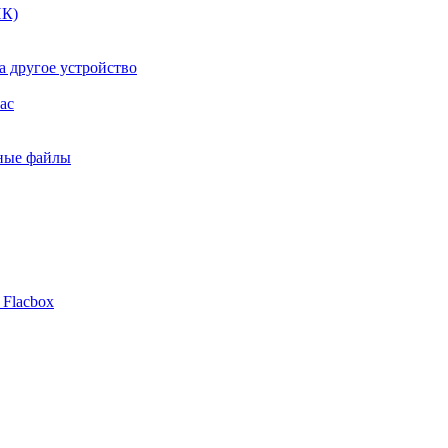
ПК)
а другое устройство
ac
ьные файлы
 Flacbox