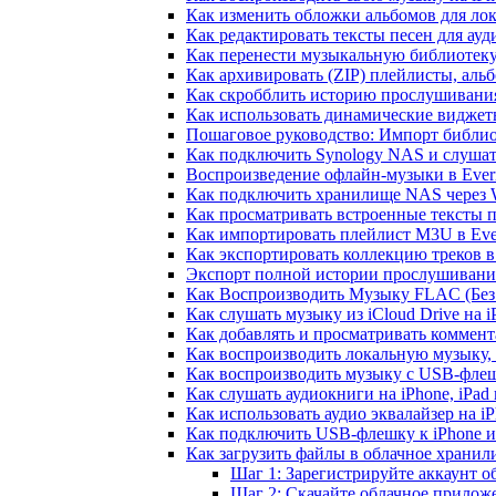
Как изменить обложки альбомов для лок
Как редактировать тексты песен для ау
Как перенести музыкальную библиотеку
Как архивировать (ZIP) плейлисты, альб
Как скробблить историю прослушивания 
Как использовать динамические виджеты
Пошаговое руководство: Импорт библиот
Как подключить Synology NAS и слушат
Воспроизведение офлайн-музыки в Everm
Как подключить хранилище NAS через 
Как просматривать встроенные тексты 
Как импортировать плейлист M3U в Ever
Как экспортировать коллекцию треков в
Экспорт полной истории прослушивания 
Как Воспроизводить Музыку FLAC (Без 
Как слушать музыку из iCloud Drive на 
Как добавлять и просматривать коммента
Как воспроизводить локальную музыку,
Как воспроизводить музыку с USB-флешк
Как слушать аудиокниги на iPhone, iPad
Как использовать аудио эквалайзер на iP
Как подключить USB-флешку к iPhone и
Как загрузить файлы в облачное хранили
Шаг 1: Зарегистрируйте аккаунт 
Шаг 2: Скачайте облачное прилож