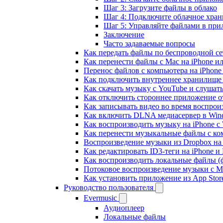
Шаг 3: Загрузите файлы в облако
Шаг 4: Подключите облачное хра
Шаг 5: Управляйте файлами в пр
Заключение
Часто задаваемые вопросы
Как передать файлы по беспроводной се
Как перенести файлы с Mac на iPhone ил
Перенос файлов с компьютера на iPhon
Как подключить внутреннее хранилище B
Как скачать музыку с YouTube и слушат
Как отключить стороннее приложение от
Как записывать видео во время воспрои
Как включить DLNA медиасервер в Wind
Как воспроизводить музыку на iPhone 
Как перенести музыкальные файлы с ком
Воспроизведение музыки из Dropbox на
Как редактировать ID3-теги на iPhone и
Как воспроизводить локальные файлы (ф
Потоковое воспроизведение музыки с M
Как установить приложение из App Sto
Руководство пользователя
Evermusic
Аудиоплеер
Локальные файлы