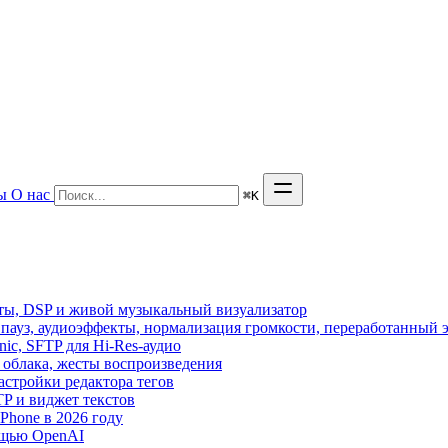
ы
О нас
⌘
K
кты, DSP и живой музыкальный визуализатор
з пауз, аудиоэффекты, нормализация громкости, переработанный 
sonic, SFTP для Hi-Res-аудио
из облака, жесты воспроизведения
астройки редактора тегов
FTP и виджет текстов
hone в 2026 году
ощью OpenAI