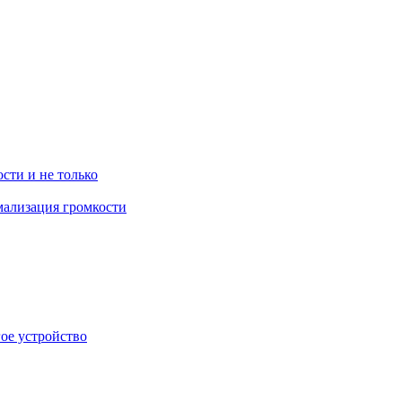
ости и не только
рмализация громкости
гое устройство