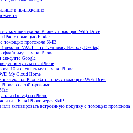
нилище к приложению
иложении
ти с компьютера на iPhone с помощью WiFi-Drive
и iPad с помощью Finder
e с помощью протокола SMB
luesound VAULT из Evermusic, Flacbox, Evertag
ь офлайн-музыку на iPhone
 аккаунта Google
зведения музыки на iPhone
ows 10 и слушать музыку на iPhone
с WD My Cloud Home
пьютера на iPhone без iTunes с помощью WiFi-Drive
 iPhone в офлайн-режиме
 Mac
айлы iTunes) на iPhone
ac или ПК на iPhone через SMB
re или активировать встроенную покупку с помощью промокода