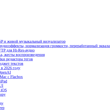
SP и живой музыкальный визуализатор
, аудиоэффекты, нормализация громкости, переработанный эквала
 SFTP для Hi-Res-аудио
лака, жесты воспроизведения
йки редактора тегов
виджет текстов
в 2026 году
OpenAI
Mac с Flacbox
iPad
UI
 iOS
миру
ду
еер