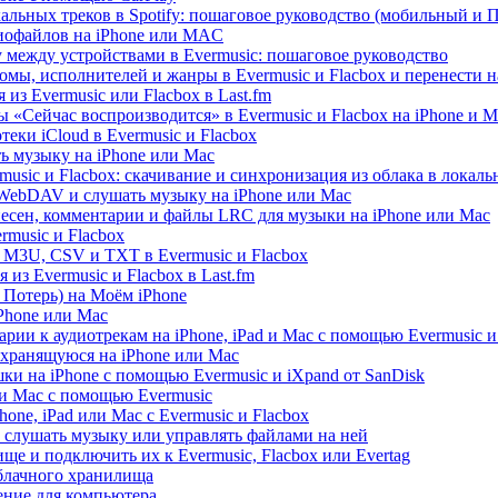
альных треков в Spotify: пошаговое руководство (мобильный и 
диофайлов на iPhone или MAC
 между устройствами в Evermusic: пошаговое руководство
омы, исполнителей и жанры в Evermusic и Flacbox и перенести н
из Evermusic или Flacbox в Last.fm
 «Сейчас воспроизводится» в Evermusic и Flacbox на iPhone и M
еки iCloud в Evermusic и Flacbox
ь музыку на iPhone или Mac
usic и Flacbox: скачивание и синхронизация из облака в локал
WebDAV и слушать музыку на iPhone или Mac
песен, комментарии и файлы LRC для музыки на iPhone или Mac
music и Flacbox
 M3U, CSV и TXT в Evermusic и Flacbox
из Evermusic и Flacbox в Last.fm
Потерь) на Моём iPhone
iPhone или Mac
рии к аудиотрекам на iPhone, iPad и Mac с помощью Evermusic и
 хранящуюся на iPhone или Mac
и на iPhone с помощью Evermusic и iXpand от SanDisk
 и Mac с помощью Evermusic
hone, iPad или Mac с Evermusic и Flacbox
 слушать музыку или управлять файлами на ней
ще и подключить их к Evermusic, Flacbox или Evertag
облачного хранилища
ение для компьютера