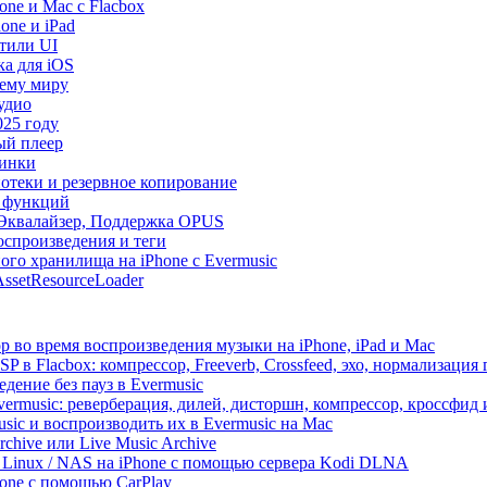
ne и Mac с Flacbox
one и iPad
Стили UI
ка для iOS
сему миру
удио
025 году
ый плеер
винки
иотеки и резервное копирование
р функций
, Эквалайзер, Поддержка OPUS
оспроизведения и теги
ого хранилища на iPhone с Evermusic
ssetResourceLoader
 во время воспроизведения музыки на iPhone, iPad и Mac
 в Flacbox: компрессор, Freeverb, Crossfeed, эхо, нормализация 
дение без пауз в Evermusic
vermusic: реверберация, дилей, дисторшн, компрессор, кроссфид
sic и воспроизводить их в Evermusic на Mac
rchive или Live Music Archive
/ Linux / NAS на iPhone с помощью сервера Kodi DLNA
one с помощью CarPlay