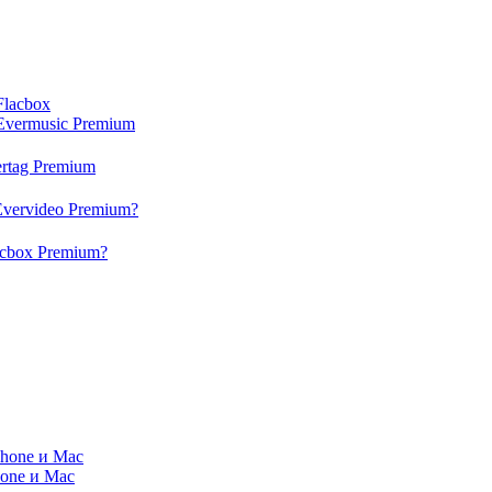
Flacbox
Evermusic Premium
rtag Premium
Evervideo Premium?
acbox Premium?
Phone и Mac
hone и Mac