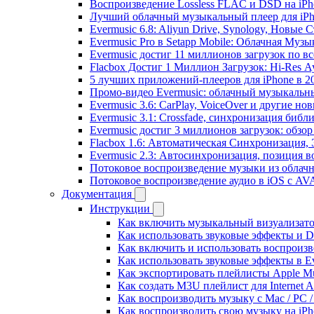
Воспроизведение Lossless FLAC и DSD на iPho
Лучший облачный музыкальный плеер для iPh
Evermusic 6.8: Aliyun Drive, Synology, Новые 
Evermusic Pro в Setapp Mobile: Облачная Музы
Evermusic достиг 11 миллионов загрузок по в
Flacbox Достиг 1 Миллион Загрузок: Hi-Res А
5 лучших приложений-плееров для iPhone в 2
Промо-видео Evermusic: облачный музыкальн
Evermusic 3.6: CarPlay, VoiceOver и другие но
Evermusic 3.1: Crossfade, синхронизация библ
Evermusic достиг 3 миллионов загрузок: обзо
Flacbox 1.6: Автоматическая Синхронизация
Evermusic 2.3: Автосинхронизация, позиция в
Потоковое воспроизведение музыки из облачн
Потоковое воспроизведение аудио в iOS с AVA
Документация
Инструкции
Как включить музыкальный визуализатор
Как использовать звуковые эффекты и DSP
Как включить и использовать воспроизве
Как использовать звуковые эффекты в E
Как экспортировать плейлисты Apple Mu
Как создать M3U плейлист для Internet A
Как воспроизводить музыку с Mac / PC 
Как воспроизводить свою музыку на iPh