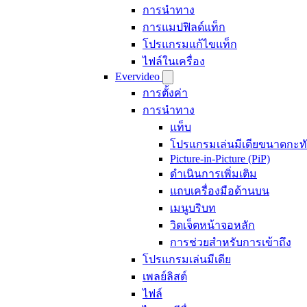
การนำทาง
การแมปฟิลด์แท็ก
โปรแกรมแก้ไขแท็ก
ไฟล์ในเครื่อง
Evervideo
การตั้งค่า
การนำทาง
แท็บ
โปรแกรมเล่นมีเดียขนาดกะทั
Picture-in-Picture (PiP)
ดำเนินการเพิ่มเติม
แถบเครื่องมือด้านบน
เมนูบริบท
วิดเจ็ตหน้าจอหลัก
การช่วยสำหรับการเข้าถึง
โปรแกรมเล่นมีเดีย
เพลย์ลิสต์
ไฟล์