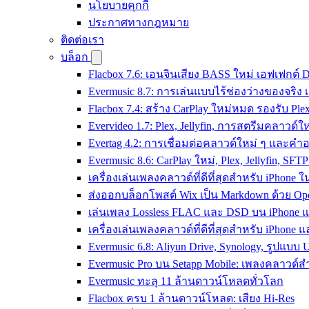
นโยบายคุกกี้
ประกาศทางกฎหมาย
ติดต่อเรา
บล็อก
Flacbox 7.6: เอนจินเสียง BASS ใหม่ เอฟเฟกต์
Evermusic 8.7: การเล่นแบบไร้ช่องว่างของจริง
Flacbox 7.4: สร้าง CarPlay ใหม่หมด รองรับ Plex
Evervideo 1.7: Plex, Jellyfin, การสตรีมคลาวด์ใ
Evertag 4.2: การเชื่อมต่อคลาวด์ใหม่ ๆ และคำอ
Evermusic 8.6: CarPlay ใหม่, Plex, Jellyfin, SFT
เครื่องเล่นเพลงคลาวด์ที่ดีที่สุดสำหรับ iPhone ใ
ส่งออกบล็อกโพสต์ Wix เป็น Markdown ด้วย Op
เล่นเพลง Lossless FLAC และ DSD บน iPhone แ
เครื่องเล่นเพลงคลาวด์ที่ดีที่สุดสำหรับ iPhone แ
Evermusic 6.8: Aliyun Drive, Synology, รูปแบบ 
Evermusic Pro บน Setapp Mobile: เพลงคลาวด์ส
Evermusic ทะลุ 11 ล้านดาวน์โหลดทั่วโลก
Flacbox ครบ 1 ล้านดาวน์โหลด: เสียง Hi-Res