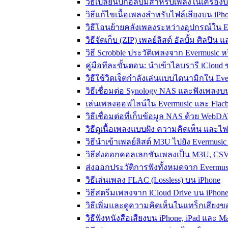
วิธีเปลี่ยนปกอัลบั้มสำหรับเพลงในเครื่อ
วิธีแก้ไขเนื้อเพลงสำหรับไฟล์เสียงบน iP
วิธีโอนย้ายคลังเพลงระหว่างอุปกรณ์ใน Ev
วิธีจัดเก็บ (ZIP) เพลย์ลิสต์ อัลบั้ม ศิ
วิธี Scrobble ประวัติเพลงจาก Evermusic หร
คู่มือทีละขั้นตอน: นำเข้าไลบรารี iCloud
วิธีใช้วิดเจ็ตกำลังเล่นแบบไดนามิกใน E
วิธีเชื่อมต่อ Synology NAS และฟังเพลง
เล่นเพลงออฟไลน์ใน Evermusic และ Flac
วิธีเชื่อมต่อที่เก็บข้อมูล NAS ด้วย We
วิธีดูเนื้อเพลงแบบฝัง ความคิดเห็น และ
วิธีนำเข้าเพลย์ลิสต์ M3U ไปยัง Evermusi
วิธีส่งออกคอลเลกชันเพลงเป็น M3U, CSV
ส่งออกประวัติการฟังทั้งหมดจาก Evermusi
วิธีเล่นเพลง FLAC (Lossless) บน iPhone
วิธีสตรีมเพลงจาก iCloud Drive บน iPhon
วิธีเพิ่มและดูความคิดเห็นในแทร็กเสียงข
วิธีฟังหนังสือเสียงบน iPhone, iPad และ M