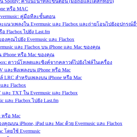
งบน Spotify: คำแนะนำทีละขั้นตอน (มือถือและเดสก์ท็อป)
hone หรือ MAC
ermusic: คู่มือทีละขั้นตอน
ลปิน และแนวเพลงใน Evermusic และ Flacbox และถ่ายโอนไปยังอุปกรณ์อื
ือ Flacbox ไปยัง Last.fm
 ของคุณไปยัง Evermusic และ Flacbox
vermusic และ Flacbox บน iPhone และ Mac ของคุณ
บน iPhone หรือ Mac ของคุณ
box: ดาวน์โหลดและซิงค์จากคลาวด์ไปยังไฟล์ในเครื่อง
bDAV และฟังเพลงบน iPhone หรือ Mac
ไฟล์ LRC สำหรับเพลงบน iPhone หรือ Mac
c และ Flacbox
 และ TXT ใน Evermusic และ Flacbox
c และ Flacbox ไปยัง Last.fm
e หรือ Mac
องคุณบน iPhone, iPad และ Mac ด้วย Evermusic และ Flacbox
ac โดยใช้ Evermusic