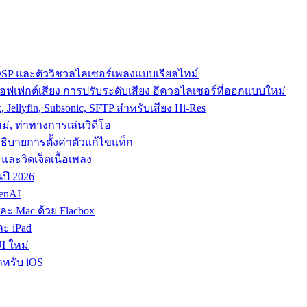
 DSP และตัววิชวลไลเซอร์เพลงแบบเรียลไทม์
 เอฟเฟกต์เสียง การปรับระดับเสียง อีควอไลเซอร์ที่ออกแบบใหม่
, Jellyfin, Subsonic, SFTP สำหรับเสียง Hi-Res
หม่, ท่าทางการเล่นวิดีโอ
ธิบายการตั้งค่าตัวแก้ไขแท็ก
P และวิดเจ็ตเนื้อเพลง
นปี 2026
enAI
ละ Mac ด้วย Flacbox
ละ iPad
UI ใหม่
ำหรับ iOS