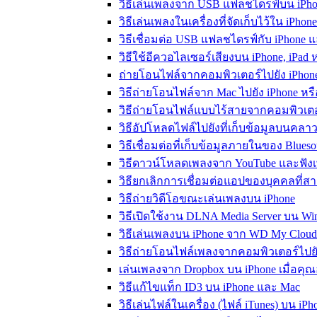
วิธีเล่นเพลงจาก USB แฟลชไดรฟ์บน iPhon
วิธีเล่นเพลงในเครื่องที่จัดเก็บไว้ใน iPhon
วิธีเชื่อมต่อ USB แฟลชไดรฟ์กับ iPhone แ
วิธีใช้อีควอไลเซอร์เสียงบน iPhone, iPad 
ถ่ายโอนไฟล์จากคอมพิวเตอร์ไปยัง iPh
วิธีถ่ายโอนไฟล์จาก Mac ไปยัง iPhone หรื
วิธีถ่ายโอนไฟล์แบบไร้สายจากคอมพิวเตอร
วิธีอัปโหลดไฟล์ไปยังที่เก็บข้อมูลบนคลาวด
วิธีเชื่อมต่อที่เก็บข้อมูลภายในของ Blue
วิธีดาวน์โหลดเพลงจาก YouTube และฟัง
วิธียกเลิกการเชื่อมต่อแอปของบุคคลที่
วิธีถ่ายวิดีโอขณะเล่นเพลงบน iPhone
วิธีเปิดใช้งาน DLNA Media Server บน W
วิธีเล่นเพลงบน iPhone จาก WD My Clou
วิธีถ่ายโอนไฟล์เพลงจากคอมพิวเตอร์ไปยัง
เล่นเพลงจาก Dropbox บน iPhone เมื่อคุ
วิธีแก้ไขแท็ก ID3 บน iPhone และ Mac
วิธีเล่นไฟล์ในเครื่อง (ไฟล์ iTunes) บน iP