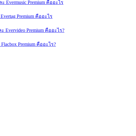
ะ Evermusic Premium คืออะไร
Evertag Premium คืออะไร
ะ Evervideo Premium คืออะไร?
Flacbox Premium คืออะไร?