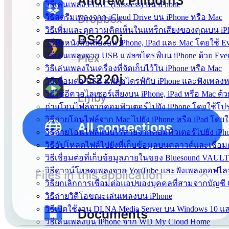
วิธีเล่นเพลง FLAC (Lossless) บน iPhone
วิธีสตรีมเพลงจาก iCloud Drive บน iPhone หรือ Mac
วิธีเพิ่มและดูความคิดเห็นในแทร็กเสียงของคุณบน iPh
วิธีฟังหนังสือเสียงบน iPhone, iPad และ Mac โดยใช้ E
วิธีเล่นเพลงจาก USB แฟลชไดรฟ์บน iPhone ด้วย Eve
วิธีเล่นเพลงในเครื่องที่จัดเก็บไว้ใน iPhone หรือ Mac
วิธีเชื่อมต่อ USB แฟลชไดรฟ์กับ iPhone และฟังเพลงหรื
วิธีใช้อีควอไลเซอร์เสียงบน iPhone, iPad หรือ Mac ด้
ถ่ายโอนไฟล์จากคอมพิวเตอร์ไปยัง iPhone โดยใช้
วิธีถ่ายโอนไฟล์จาก Mac ไปยัง iPhone หรือ iPad โดยใช
วิธีถ่ายโอนไฟล์แบบไร้สายจากคอมพิวเตอร์ไปยัง iPho
วิธีอัปโหลดไฟล์ไปยังที่เก็บข้อมูลบนคลาวด์และเชื่อมต
วิธีเชื่อมต่อที่เก็บข้อมูลภายในของ Bluesound VAULT
วิธีดาวน์โหลดเพลงจาก YouTube และฟังเพลงออฟไลน
วิธียกเลิกการเชื่อมต่อแอปของบุคคลที่สามจากบัญชี
วิธีถ่ายวิดีโอขณะเล่นเพลงบน iPhone
วิธีเปิดใช้งาน DLNA Media Server บน Windows 10 แ
วิธีเล่นเพลงบน iPhone จาก WD My Cloud Home