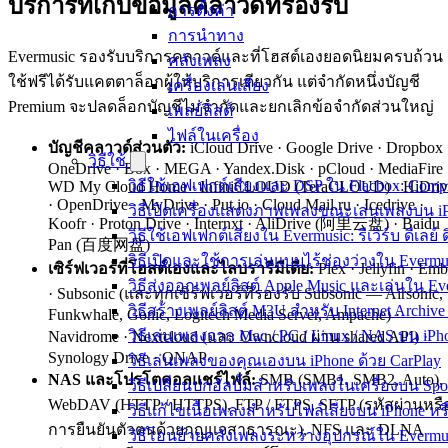
บริการที่เก็บข้อมูลคลาวด์ที่รองรับ
การตั้งค่า
การนำทาง
Evermusic รองรับบริการคลาวด์และที่โฮสต์เองยอดนิยมครบถ้วน ผ
คลังเพลง
ใช้ฟรีได้รับแคตตาล็อกผู้ให้บริการเดียวกัน แต่จำกัดหนึ่งบัญชี
เครื่องเล่นเสียง
Premium จะปลดล็อกบัญชีไม่จำกัดและยกเลิกข้อจำกัดส่วนใหญ่
เพลย์ลิสต์
ไฟล์ในเครื่อง
บัญชีคลาวด์ส่วนตัว:
iCloud Drive · Google Drive · Dropbox 
วิธีใช้
OneDrive · Box · MEGA · Yandex.Disk · pCloud · MediaFire 
วิธีใช้เอฟเฟกต์เสียงและ DSP ใน Flacbox: Compre
WD My Cloud Home · InfiniCLOUD (TeraCLOUD) · HiDriv
· OpenDrive · MyDrive · Put.io · Cloud Mail.ru · Icedrive ·
วิธีเปิดเครื่องแสดงภาพเพลงขณะเล่นเพลงบน iP
Koofr · Proton Drive · Internxt · AliDrive (阿里云盘) · Baidu
วิธีใช้เอฟเฟกต์เสียงใน Evermusic: รีเวิร์บ ดี
Pan (百度网盘)
วิธีเปิดและใช้การเล่นแบบไร้ช่องว่างใน Evermu
เซิร์ฟเวอร์ที่โฮสต์เองและไลบรารีมีเดีย:
Plex · Jellyfin · Em
วิธีส่งออกเพลย์ลิสต์ Apple Music และเล่นใน E
· Subsonic (และทุกเซิร์ฟเวอร์ที่รองรับ Subsonic — Airsonic,
วิธีสร้างเพลย์ลิสต์ M3U สำหรับ Internet Archive
Funkwhale, Gonic, Logitech Media Server, Ampache) ·
วิธีเล่นเพลงจาก Mac / PC / Linux / NAS บน iP
Navidrome · Nextcloud (และ Owncloud ผ่าน shared API) ·
Synology Drive · QNAP
วิธีเล่นเพลงของคุณเองบน iPhone ด้วย CarPlay
NAS และโปรโตคอลแชร์ไฟล์:
SMB (SMB1, SMB2, Auto),
วิธีเปลี่ยนปกอัลบั้มสำหรับเพลงในเครื่องบน Sp
WebDAV (HTTP / HTTPS), FTP / FTPS, SFTP (รหัสผ่านหรื
วิธีแก้ไขเนื้อเพลงสำหรับไฟล์เสียงบน iPhone 
การยืนยันตัวตนด้วยกุญแจสาธารณะ), NFS และ DLNA
วิธีโอนย้ายคลังเพลงระหว่างอุปกรณ์ใน Evermusi