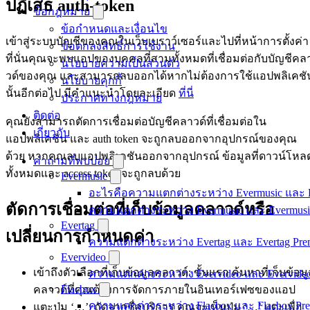
ปฏิเสธ auth-token
ข้อกฎหมาย
ข้อกำหนดและเงื่อนไข
เข้าสู่ระบบบัญชีของคุณในเว็บเบราว์เซอร์และไปที่หน้าการตั้งค่า
ข้อตกลงสิทธิ์การใช้งาน
ที่นั่นคุณจะพบแอปของบุคคลที่สามทั้งหมดที่เชื่อมต่อกับบัญชีคล
นโยบายความเป็นส่วนตัว
วด์ของคุณ และสามารถลบออกได้หากไม่ต้องการใช้แอปพลิเคชั
นโยบายคุกกี้
นั้นอีกต่อไป มีคำแนะนำโดยละเอียด
ที่นี่
ประกาศทางกฎหมาย
ติดต่อ
คุณยังสามารถตัดการเชื่อมต่อบัญชีคลาวด์ที่เชื่อมต่อใน
เกี่ยวกับ
แอปพลิเคชัน และ auth token จะถูกลบออกจากอุปกรณ์ของคุณ
ด้วย หากคุณลบแอปพลิเคชันออกจากอุปกรณ์ ข้อมูลที่ดาวน์โหล
คำถามที่พบบ่อย
ทั้งหมดและ access token จะถูกลบด้วย
Evermusic
อะไรคือความแตกต่างระหว่าง Evermusic และ 
ตัดการเชื่อมต่อที่เก็บข้อมูลคลาวด์หรือ
ความแตกต่างระหว่าง Evermusic และ Evermusi
Evertag
เปลี่ยนการกำหนดค่า
ความแตกต่างระหว่าง Evertag และ Evertag Pr
Evervideo
เข้าถึงตัวเลือกที่เก็บข้อมูลคลาวด์: ขั้นแรก ค้นหาที่เก็บข้อม
ความแตกต่างระหว่าง Evervideo และ Evervide
Flacbox
คลาวด์ที่คุณต้องการจัดการภายในอินเทอร์เฟซของแอป
ความแตกต่างระหว่าง Flacbox และ Flacbox Pr
แตะปุ่ม ‘…’: ถัดจากชื่อบริการ คุณจะเห็นปุ่ม ‘…’ แตะเพื่อ