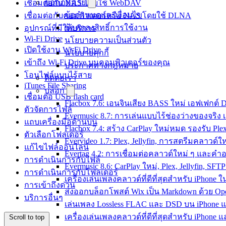
ข้อกฎหมาย
เชื่อมต่อกับ NAS โดยใช้ WebDAV
ข้อกำหนดและเงื่อนไข
เชื่อมต่อกับคอมพิวเตอร์หรือ NAS โดยใช้ DLNA
ข้อตกลงสิทธิ์การใช้งาน
อุปกรณ์ที่มีให้บริการ
Wi-Fi Drive
นโยบายความเป็นส่วนตัว
เปิดใช้งาน Wi-Fi Drive
นโยบายคุกกี้
เข้าถึง Wi-Fi Drive บนคอมพิวเตอร์ของคุณ
ประกาศทางกฎหมาย
โอนไฟล์แบบไร้สาย
ติดต่อเรา
iTunes File Sharing
บล็อก
เชื่อมต่อ USB flash card
Flacbox 7.6: เอนจินเสียง BASS ใหม่ เอฟเฟกต์
ตัวจัดการไฟล์
Evermusic 8.7: การเล่นแบบไร้ช่องว่างของจริง
แถบเครื่องมือด้านบน
Flacbox 7.4: สร้าง CarPlay ใหม่หมด รองรับ Plex
ตัวเลือกโฟลเดอร์
Evervideo 1.7: Plex, Jellyfin, การสตรีมคลาวด์ใ
แก้ไขไฟล์ออนไลน์
Evertag 4.2: การเชื่อมต่อคลาวด์ใหม่ ๆ และคำอ
การดำเนินการกับไฟล์
Evermusic 8.6: CarPlay ใหม่, Plex, Jellyfin, SFT
การดำเนินการกับโฟลเดอร์
เครื่องเล่นเพลงคลาวด์ที่ดีที่สุดสำหรับ iPhone ใ
การเข้าถึงด่วน
ส่งออกบล็อกโพสต์ Wix เป็น Markdown ด้วย Op
บริการอื่นๆ
เล่นเพลง Lossless FLAC และ DSD บน iPhone แ
เครื่องเล่นเพลงคลาวด์ที่ดีที่สุดสำหรับ iPhone แ
Scroll to top