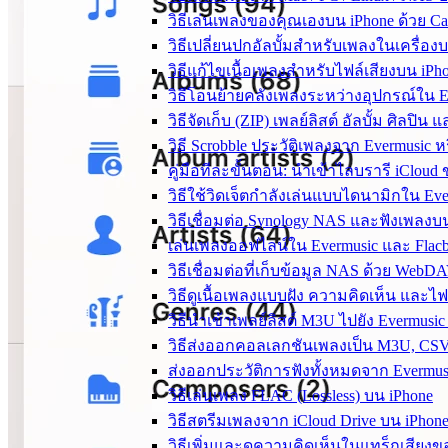
วิธีเล่นเพลงของคุณเองบน iPhone ด้วย Ca
วิธีเปลี่ยนปกอัลบั้มสำหรับเพลงในเครื่อ
วิธีแก้ไขเนื้อเพลงสำหรับไฟล์เสียงบน iP
วิธีโอนย้ายคลังเพลงระหว่างอุปกรณ์ใน Ev
วิธีจัดเก็บ (ZIP) เพลย์ลิสต์ อัลบั้ม ศิ
วิธี Scrobble ประวัติเพลงจาก Evermusic หร
คู่มือทีละขั้นตอน: นำเข้าไลบรารี iCloud
วิธีใช้วิดเจ็ตกำลังเล่นแบบไดนามิกใน E
วิธีเชื่อมต่อ Synology NAS และฟังเพลง
เล่นเพลงออฟไลน์ใน Evermusic และ Flac
วิธีเชื่อมต่อที่เก็บข้อมูล NAS ด้วย We
วิธีดูเนื้อเพลงแบบฝัง ความคิดเห็น และ
วิธีนำเข้าเพลย์ลิสต์ M3U ไปยัง Evermusi
วิธีส่งออกคอลเลกชันเพลงเป็น M3U, CSV
ส่งออกประวัติการฟังทั้งหมดจาก Evermusi
วิธีเล่นเพลง FLAC (Lossless) บน iPhone
วิธีสตรีมเพลงจาก iCloud Drive บน iPhon
วิธีเพิ่มและดูความคิดเห็นในแทร็กเสียงข