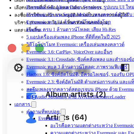
เลือก เชื่อมต่อกับที่เก็บข้อมูลคลาวด์ จากเมนู
Evermusic 6.8: Aliyun Drive, Synology, รูปแบบ UI ใหม
เลือกบริการที่เก็บข้อมูลคลาวด์จากรายการ
Evermusic Pro บน Setapp Mobile: เพลงคลาวด์สำหรับ
ลงชื่อเข้าใช้บนหน้าการอนุมัติอย่างเป็นทางการของผู้ให้
Evermusic ทะลุ 11 ล้านดาวน์โหลดทั่วโลก
บริการ (Evermusic ไม่เคยเห็นรหัสผ่านของคุณ)
Flacbox ครบ 1 ล้านดาวน์โหลด: เสียง Hi-Res
แตะ เสร็จสิ้น
5 แอปเครื่องเล่นเพลง iPhone ที่ดีที่สุดในปี 2025
วิดีโอโปรโมท Evermusic: เครื่องเล่นเพลงคลาวด์
Evermusic 3.6: CarPlay, VoiceOver และอื่นๆ
Evermusic 3.1: Crossfade, ซิงค์คลังเพลง และสำรองข้
Evermusic ทะลุ 3 ล้านดาวน์โหลด: ภาพรวมฟีเจอร์
Flacbox 1.6: ซิงค์อัตโนมัติ, อีควอไลเซอร์, รองรับ O
Evermusic 2.3: ซิงค์อัตโนมัติ ตำแหน่งการเล่น และแท
สตรีมเพลงจากคลาวด์สตอเรจบน iPhone ด้วย Evermu
iOS Audio Streaming ด้วย AVAssetResourceLoader
เอกสาร
คำถามที่พบบ่อย
Evermusic
อะไรคือความแตกต่างระหว่าง Evermusic
ความแตกต่างระหว่าง Evermusic และ Eve