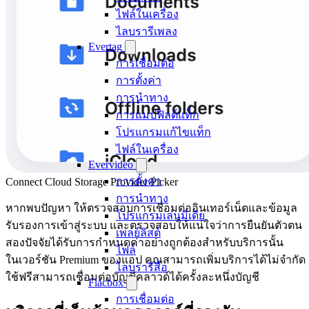
ไฟล์ในเครื่อง
ไลบรารีเพลง
Evertag
การเชื่อมต่อ
การตั้งค่า
การนำทาง
การแมปฟิลด์แท็ก
โปรแกรมแก้ไขแท็ก
ไฟล์ในเครื่อง
Evervideo
การตั้งค่า
Connect Cloud Storage Provider Picker
การนำทาง
หากพบปัญหา ให้ตรวจสอบการเชื่อมต่ออินเทอร์เน็ตและข้อมูล
โปรแกรมเล่นมีเดีย
รับรองการเข้าสู่ระบบ และตรวจสอบให้แน่ใจว่าการยืนยันตัวตน
เพลย์ลิสต์
สองปัจจัยได้รับการกำหนดค่าอย่างถูกต้องสำหรับบริการนั้น
ไฟล์
ในเวอร์ชัน Premium ของแอป คุณสามารถเพิ่มบริการได้ไม่จำกัด ผ
ไลบรารีสื่อ
ใช้ฟรีสามารถเชื่อมต่อบัญชีคลาวด์ได้ครั้งละหนึ่งบัญชี
Flacbox
การเชื่อมต่อ