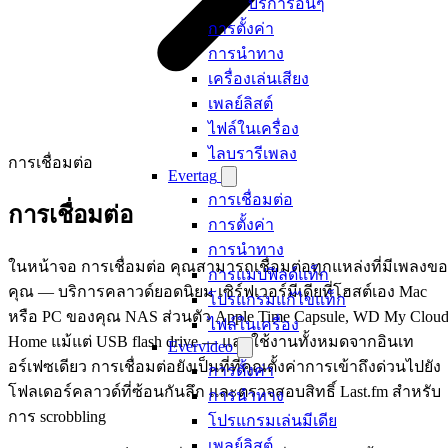
บริการอื่นๆ
การตั้งค่า
การนำทาง
เครื่องเล่นเสียง
เพลย์ลิสต์
ไฟล์ในเครื่อง
ไลบรารีเพลง
การเชื่อมต่อ
Evertag
การเชื่อมต่อ
การเชื่อมต่อ
การตั้งค่า
การนำทาง
ในหน้าจอ การเชื่อมต่อ คุณสามารถเชื่อมต่อทุกแหล่งที่มีเพลงข
การแมปฟิลด์แท็ก
คุณ — บริการคลาวด์ยอดนิยม เซิร์ฟเวอร์มีเดียที่โฮสต์เอง Mac
โปรแกรมแก้ไขแท็ก
หรือ PC ของคุณ NAS ส่วนตัว Apple Time Capsule, WD My Clou
ไฟล์ในเครื่อง
Home แม้แต่ USB flash drive — และใช้งานทั้งหมดจากอินเท
Evervideo
อร์เฟซเดียว การเชื่อมต่อยังเป็นที่ที่คุณตั้งค่าการเข้าถึงด่วนไปยัง
การตั้งค่า
โฟลเดอร์คลาวด์ที่ซ้อนกันลึก และตรวจสอบสิทธิ์ Last.fm สำหรับ
การนำทาง
การ scrobbling
โปรแกรมเล่นมีเดีย
เพลย์ลิสต์