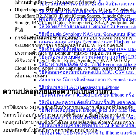
(อ่านอย่างเดียว — เล่นและดาวน์โหลด)
วิธีจัดเก็บ (ZIP) เพลย์ลิสต์ อัลบั้ม ศิลปิน แ
Object storage ที่รองรับ S3:
AWS S3, Backblaze B2, Wasabi,
วิธี Scrobble ประวัติเพลงจาก Evermusic หรือ Fl
Cloudflare R2, MinIO, DigitalOcean Spaces, Linode Object
คู่มือทีละขั้นตอน: นำเข้าไลบรารี iCloud ของค
Storage, IBM Cloud Object Storage หรือ S3-API endpoint ใด
วิธีใช้วิดเจ็ตกำลังเล่นแบบไดนามิกใน Evermus
ก็ได้
วิธีเชื่อมต่อ Synology NAS และฟังเพลงบน iPh
การค้นพบในเครือข่ายท้องถิ่น:
ส่วน อุปกรณ์ที่มีให้บริการ
เล่นเพลงออฟไลน์ใน Evermusic และ Flacbox: ด
จะแสดงรายการอุปกรณ์ทุกเครื่องใน Wi-Fi ของคุณที่
วิธีเชื่อมต่อที่เก็บข้อมูล NAS ด้วย WebDAV แ
ประกาศตัวเองผ่าน Bonjour / mDNS โดยอัตโนมัติ —
วิธีดูเนื้อเพลงแบบฝัง ความคิดเห็น และไฟล์ L
เซิร์ฟเวอร์ Plex, Jellyfin, Emby, Synology, QNAP, WD My
วิธีนำเข้าเพลย์ลิสต์ M3U ไปยัง Evermusic และ 
Cloud Home, Apple Time Capsule, เราเตอร์ AirPort ที่มีไดรฟ์
วิธีส่งออกคอลเลกชันเพลงเป็น M3U, CSV และ 
เชื่อมต่อ เป็นต้น
ส่งออกประวัติการฟังทั้งหมดจาก Evermusic และ 
วิธีเล่นเพลง FLAC (Lossless) บน iPhone
ความปลอดภัยและความเป็นส่วนตัว
วิธีสตรีมเพลงจาก iCloud Drive บน iPhone หรือ
วิธีเพิ่มและดูความคิดเห็นในแทร็กเสียงของคุณ
เราใช้เฉพาะ SDK อย่างเป็นทางการและการเชื่อมต่อที่ปลอดภัย
วิธีฟังหนังสือเสียงบน iPhone, iPad และ Mac โด
ในการโต้ตอบกับบริการคลาวด์ที่เชื่อมต่อ ชื่อผู้ใช้และรหัสผ่าน
วิธีเล่นเพลงจาก USB แฟลชไดรฟ์บน iPhone ด้ว
ของคุณไม่สามารถเข้าถึงได้โดยแอปพลิเคชัน คำขอทั้งหมดจาก
วิธีเล่นเพลงในเครื่องที่จัดเก็บไว้ใน iPhone หรือ
แอปพลิเคชันไปยังบริการคลาวด์จะถูกเข้ารหัส
วิธีเชื่อมต่อ USB แฟลชไดรฟ์กับ iPhone และฟังเ