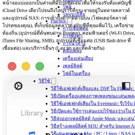
หน้าจอแบ่งออกเป็นส่วนที่มีป้ายชัดเจน เพื่อให้รองรับตั้งแต่บัญชี
ไฟล์
iCloud Drive เดียวไปจนถึงไลบรารีที่กระจายอยู่ในหลายคลาวด์
ไลบรารีสื่อ
และอุปกรณ์ NAS: การเข้าถึงด่วนที่ด้านบน (โฟลเดอร์คลาวด์
Flacbox
โปรดของคุณ), ที่เก็บข้อมูลคลาวด์ (บัญชีที่คุณเพิ่มไว้), เครือข่าย
การเชื่อมต่อ
ท้องถิ่น (อุปกรณ์ที่ค้นพบผ่าน Bonjour), คอมพิวเตอร์ (Wi-Fi Drive,
การตั้งค่า
iTunes File Sharing, SMB), อุปกรณ์ที่เชื่อมต่อ (USB flash drive ที่
การนำทาง
เชื่อมต่อ) และบริการอื่นๆ (Last.fm และที่คล้ายกัน)
คลังเพลง
เครื่องเล่นเสียง
เพลย์ลิสต์
ไฟล์ในเครื่อง
วิธีใช้
วิธีใช้เอฟเฟกต์เสียงและ DSP ใน Flacbox: 
วิธีเปิดเครื่องแสดงภาพเพลงขณะเล่นเพล
วิธีใช้เอฟเฟกต์เสียงใน Evermusic: รีเวิ
วิธีเปิดและใช้การเล่นแบบไร้ช่องว่างใน 
วิธีส่งออกเพลย์ลิสต์ Apple Music และเล
วิธีสร้างเพลย์ลิสต์ M3U สำหรับ Internet A
วิธีเล่นเพลงจาก Mac / PC / Linux / NAS 