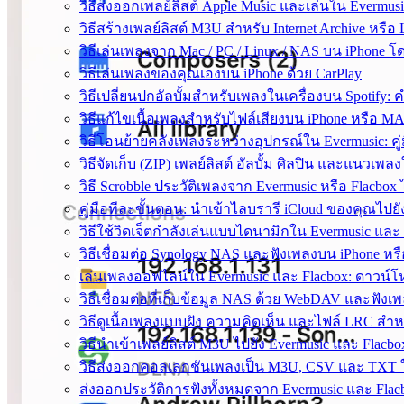
วิธีส่งออกเพลย์ลิสต์ Apple Music และเล่นใน Evermus
วิธีสร้างเพลย์ลิสต์ M3U สำหรับ Internet Archive หรือ 
วิธีเล่นเพลงจาก Mac / PC / Linux / NAS บน iPhone โ
วิธีเล่นเพลงของคุณเองบน iPhone ด้วย CarPlay
วิธีเปลี่ยนปกอัลบั้มสำหรับเพลงในเครื่องบน Spotify
วิธีแก้ไขเนื้อเพลงสำหรับไฟล์เสียงบน iPhone หรือ M
วิธีโอนย้ายคลังเพลงระหว่างอุปกรณ์ใน Evermusic: คู
วิธีจัดเก็บ (ZIP) เพลย์ลิสต์ อัลบั้ม ศิลปิน และแนวเ
วิธี Scrobble ประวัติเพลงจาก Evermusic หรือ Flacbox 
คู่มือทีละขั้นตอน: นำเข้าไลบรารี iCloud ของคุณไปยั
วิธีใช้วิดเจ็ตกำลังเล่นแบบไดนามิกใน Evermusic แล
วิธีเชื่อมต่อ Synology NAS และฟังเพลงบน iPhone ห
เล่นเพลงออฟไลน์ใน Evermusic และ Flacbox: ดาวน์โ
วิธีเชื่อมต่อที่เก็บข้อมูล NAS ด้วย WebDAV และฟังเ
วิธีดูเนื้อเพลงแบบฝัง ความคิดเห็น และไฟล์ LRC สำ
วิธีนำเข้าเพลย์ลิสต์ M3U ไปยัง Evermusic และ Flacbo
วิธีส่งออกคอลเลกชันเพลงเป็น M3U, CSV และ TXT ใ
ส่งออกประวัติการฟังทั้งหมดจาก Evermusic และ Flacb