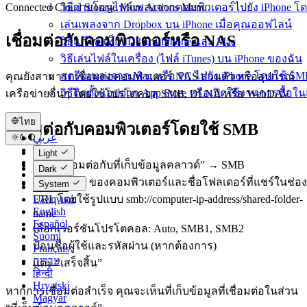
Connected Cloud Storage More Actions Menu
วิธีถ่ายโอนไฟล์เพลงจากคอมพิวเตอร์ไปยัง iPhone โดยไ
เล่นเพลงจาก Dropbox บน iPhone เมื่อคุณออฟไลน์
เชื่อมต่อกับคอมพิวเตอร์หรือ NAS
วิธีแก้ไขแท็ก ID3 บน iPhone และ Mac
วิธีเล่นไฟล์ในเครื่อง (ไฟล์ iTunes) บน iPhone ของฉัน
สตรีมเพลงจาก Mac หรือ PC ไปยัง iPhone โดยใช้ S
คุณยังสามารถเชื่อมต่อคอมพิวเตอร์ NAS ส่วนตัว หรืออุปกรณ์
วิธีติดตั้งแอปจาก App Store หรือเปิดใช้งานการซื้
เครือข่ายอื่นๆ โดยใช้โปรโตคอล SMB, DLNA หรือ WebDAV
ไทย
เชื่อมต่อกับคอมพิวเตอร์โดยใช้ SMB
عربي
Català
Light
Čeština
แตะ “เชื่อมต่อกับที่เก็บข้อมูลคลาวด์” → SMB
Dark
Dansk
ป้อนที่อยู่ IP ของคอมพิวเตอร์และชื่อโฟลเดอร์ที่แชร์ในช่อง
System
Deutsch
URL โดยใช้รูปแบบ smb://computer-ip-address/shared-folder-
Ελληνικά
English
name
Español
เลือกเวอร์ชันโปรโตคอล: Auto, SMB1, SMB2
Suomi
ป้อนชื่อผู้ใช้และรหัสผ่าน (หากต้องการ)
Français
עברית
แตะ “เสร็จสิ้น”
हिन्दी
Hrvatski
หากการเชื่อมต่อสำเร็จ คุณจะเห็นที่เก็บข้อมูลที่เชื่อมต่อในส่วน
Magyar