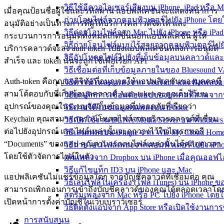
วิธีใช้อีควอไลเซอร์เสียงบน iPhone, iPad หรือ 
เมื่อคุณป้อนชื่อผู้ใช้และรหัสผ่าน แอปพลิเคชันจะแสดงหน้าการ
ถ่ายโอนไฟล์จากคอมพิวเตอร์ไปยัง iPhone โ
อนุมัติอย่างเป็นทางการที่ผู้ให้บริการคลาวด์จัดให้ และ
วิธีถ่ายโอนไฟล์จาก Mac ไปยัง iPhone หรือ iPad
กระบวนการการอนุมัติทั้งหมดเกิดขึ้นนอกแอปพลิเคชัน ผู้ให้
วิธีถ่ายโอนไฟล์แบบไร้สายจากคอมพิวเตอร์ไปยัง
บริการคลาวด์จะส่ง auth token ไปยังแอปพลิเคชันหลังการอนุมัติ
วิธีอัปโหลดไฟล์ไปยังที่เก็บข้อมูลบนคลาวด์และเ
สำเร็จ และ token นั้นจะถูกใช้เพื่อเรียก API
วิธีเชื่อมต่อที่เก็บข้อมูลภายในของ Bluesound 
Auth-token คือกุญแจดิจิทัลที่อนุญาตให้แอปพลิเคชันของบุคคลที่
วิธีดาวน์โหลดเพลงจาก YouTube และฟังเพลงอ
สามโต้ตอบกับที่เก็บข้อมูลคลาวด์ Auth-token จะถูกเก็บไว้บน
วิธียกเลิกการเชื่อมต่อแอปของบุคคลที่สามจาก
อุปกรณ์ของคุณในระบบจัดเก็บข้อมูลที่ปลอดภัยที่เรียกว่า
วิธีถ่ายวิดีโอขณะเล่นเพลงบน iPhone
Keychain คุณสามารถดาวน์โหลดไฟล์จากบริการคลาวด์ที่เชื่อม
วิธีเปิดใช้งาน DLNA Media Server บน Window
ต่อไปยังอุปกรณ์ และไฟล์เหล่านั้นจะถูกวางไว้ในไดเรกทอรี
วิธีเล่นเพลงบน iPhone จาก WD My Cloud Hom
“Documents” ของแอป คุณสามารถลบไฟล์เหล่านั้นได้ตลอดเวลา
วิธีถ่ายโอนไฟล์เพลงจากคอมพิวเตอร์ไปยัง iPhon
โดยใช้ตัวจัดการไฟล์ในตัว
เล่นเพลงจาก Dropbox บน iPhone เมื่อคุณออฟไ
วิธีแก้ไขแท็ก ID3 บน iPhone และ Mac
แอปพลิเคชันไม่แชร์ข้อมูลใดๆ จากบัญชีคลาวด์ที่เชื่อมต่อ คุณ
วิธีเล่นไฟล์ในเครื่อง (ไฟล์ iTunes) บน iPhone ข
สามารถเพิกถอนการเข้าถึงบัญชีคลาวด์ของคุณได้ตลอดเวลาโด
สตรีมเพลงจาก Mac หรือ PC ไปยัง iPhone โดย
เปิดหน้าการตั้งค่าบัญชีในเว็บเบราว์เซอร์
วิธีติดตั้งแอปจาก App Store หรือเปิดใช้งานก
การสนับสนุน