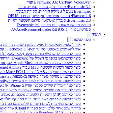
Evermusic 3.6: CarPlay, VoiceOver ועוד
Evermusic 3.1: מעבר חלק, סנכרון ספרייה וגיבוי
Evermusic מגיע ל-3 מיליון הורדות: סקירת תכונות
Flacbox 1.6: סנכרון אוטומטי, אקולייזר, תמיכת OPUS
Evermusic 2.3: סנכרון אוטומטי, מיקום השמעה ותגיות
הזרמת מוזיקה מאחסון ענן באייפון עם Evermusic
סטרימינג אודיו ב-iOS עם AVAssetResourceLoader
תיעוד
כיצד לעשות
איך להפעיל ויזואליזציית מוזיקה בזמן השמעת מוזיקה בא
איך להשתמש באפקטי סאונד וב-DSP ב-Flacbox: קומפרסור, Freeverb, Crossfeed, אקו, נרמול עוצמת קול ועוד
כיצד להפעיל ולהשתמש בנגינה רציפה (ללא הפסקות) ב-vermusic
כיצד להשתמש באפקטי הצליל של Evermusic: הדהוד, השהיה, עיוות, מדחס, Crossfeed ונרמול עוצמה
כיצד לייצא רשימות השמעה מ-Apple Music ולנגן אותן ב-Evermusic ב-Mac
כיצד ליצור רשימת השמעה M3U עבור Internet Archive או Live Music Archive
כיצד להשמיע מוזיקה מ-Mac / PC / Linux / NAS באייפון באמצעות שרת Kodi DLNA
כיצד להשמיע מוזיקה משלך באייפון באמצעות CarPlay
כיצד לשנות עטיפות אלבומים לשירים מקומיים ב-Spotify: מדריך שלב אחר שלב (נייד ומחשב)
כיצד לערוך מילות שירים לקבצי אודיו ב-iPhone או MAC
כיצד להעביר את ספריית המוזיקה שלך בין מכשירים ב-Evermusic: מדריך שלב אחר של
כיצד לארכב (ZIP) רשימות השמעה, אלבומים, אמנים וז'אנרים ב-Evermusic ו-Flacbox ולהעביר למכשיר אחר
כיצד לעשות Scrobble של היסטוריית המוזיקה שלך מ-Evermusic או Flacbox ל-Last.fm
כיצד להשתמש בווידג'טים דינמיים של מושמע כעת ב-Evermusic ו-Flacbox באייפון ו-Mac שלך
מדריך שלב אחר שלב: ייבוא ספריית iCloud שלך ל-Evermusic ו-Flacbox
כיצד לחבר Synology NAS ולהאזין למוזיקה ב-iPhone או Mac