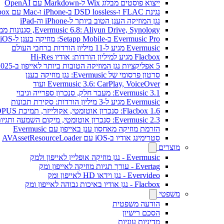
ייצוא פוסטים מבלוג Wix ל-Markdown עם OpenAI
נגינת FLAC ו-DSD lossless ב-iPhone ו-Mac עם Flacbox
נגן המוזיקה הענן הטוב ביותר ל-iPhone וה-iPad
Evermusic 6.8: Aliyun Drive, Synology, סגנונות ממשק חדשים
Evermusic Pro ב-Setapp Mobile: מוזיקה בענן ל-iOS
Evermusic מגיע ל-11 מיליון הורדות ברחבי העולם
Flacbox מגיע למיליון הורדות: אודיו Hi-Res
5 אפליקציות נגן המוזיקה הטובות ביותר לאייפון ב-2025
סרטון פרסומי של Evermusic: נגן מוזיקה בענן
Evermusic 3.6: CarPlay, VoiceOver ועוד
Evermusic 3.1: מעבר חלק, סנכרון ספרייה וגיבוי
Evermusic מגיע ל-3 מיליון הורדות: סקירת תכונות
Flacbox 1.6: סנכרון אוטומטי, אקולייזר, תמיכת OPUS
Evermusic 2.3: סנכרון אוטומטי, מיקום השמעה ותגיות
הזרמת מוזיקה מאחסון ענן באייפון עם Evermusic
סטרימינג אודיו ב-iOS עם AVAssetResourceLoader
מוצרים
Evermusic - נגן מוזיקה אופליין לאייפון ולמק
Evertag - עורך תגיות מוזיקה לאייפון ומק
Evervideo - נגן וידאו HD לאייפון ומק
Flacbox - נגן אודיו באיכות גבוהה לאייפון ומק
משפטי
הודעה משפטית
הסכם רישיון
מדיניות עוגיות