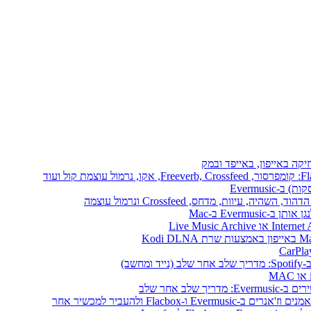
יקה באייפון, באייפד ובמק
Evermusi
שב)
לב אחר שלב