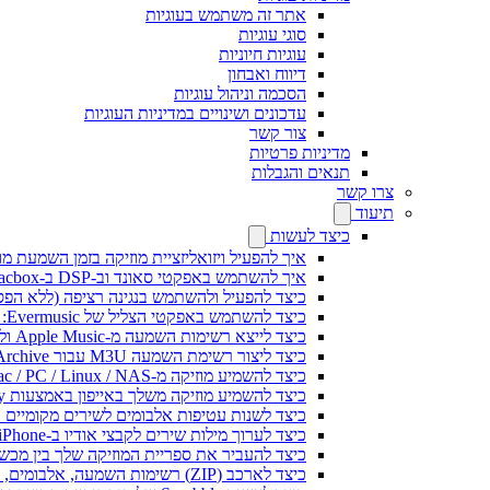
אתר זה משתמש בעוגיות
סוגי עוגיות
עוגיות חיוניות
דיווח ואבחון
הסכמה וניהול עוגיות
עדכונים ושינויים במדיניות העוגיות
צור קשר
מדיניות פרטיות
תנאים והגבלות
צרו קשר
תיעוד
כיצד לעשות
איך להפעיל ויזואליזציית מוזיקה בזמן השמעת מוז
איך להשתמש באפקטי סאונד וב-DSP ב-Flacbox: קומפרסור, Freeverb, Crossfeed, אקו, נרמול עוצמת קול ועוד
כיצד להפעיל ולהשתמש בנגינה רציפה (ללא הפסקות) ב-c
כיצד להשתמש באפקטי הצליל של Evermusic: הדהוד, השהיה, עיוות, מדחס, Crossfeed ונרמול עוצמה
כיצד לייצא רשימות השמעה מ-Apple Music ולנגן אותן ב-Evermusic ב-Mac
כיצד ליצור רשימת השמעה M3U עבור Internet Archive או Live Music Archive
כיצד להשמיע מוזיקה מ-Mac / PC / Linux / NAS באייפון באמצעות שרת Kodi DLNA
כיצד להשמיע מוזיקה משלך באייפון באמצעות CarPlay
כיצד לשנות עטיפות אלבומים לשירים מקומיים ב-Spotify: מדריך שלב אחר שלב (נייד ומח
כיצד לערוך מילות שירים לקבצי אודיו ב-iPhone או MAC
כיצד להעביר את ספריית המוזיקה שלך בין מכשירים ב-Evermusic: מדריך ש
כיצד לארכב (ZIP) רשימות השמעה, אלבומים, אמנים וז'אנרים ב-Evermusic ו-Flacbox ולהעביר למכשיר אחר