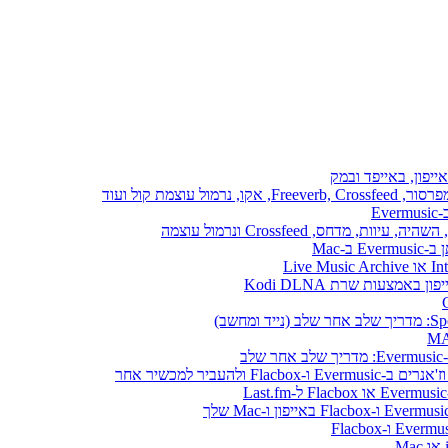
ייפון, באייפד ובמק
E
ב