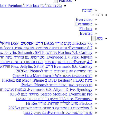
Flacbox
מה ההבדל בין Flacbox ל-Flacbox Premium?
תמיכה
מוצרים
Evervideo
Evermusic
Flacbox
Evertag
בלוג
Flacbox 7.6: מנוע אודיו BASS חדש, אפקטים, DSP וויזואלייזר מוזיקה חי
Evermusic 8.7: נגינה רציפה אמיתית, אפקטי אודיו, נרמול עוצמה, אקולייזר בעיצוב מחודש
Flacbox 7.4: CarPlay מחודש, Plex, Jellyfin, Subsonic, SFTP לאודיו Hi-Res
Evervideo 1.7: Plex, Jellyfin, סטרימינג ענן ומחוות נגינה חדשים
Evertag 4.2: חיבורי ענן חדשים, הגדרות עורך התגיות מוסברות
Evermusic 8.6: CarPlay חדש, Plex, Jellyfin, SFTP וווידג'ט מילים
נגני המוזיקה הענן הטובים ביותר ל-iPhone ב-2026
ייצוא פוסטים מבלוג Wix ל-Markdown עם OpenAI
נגינת FLAC ו-DSD lossless ב-iPhone ו-Mac עם Flacbox
נגן המוזיקה הענן הטוב ביותר ל-iPhone וה-iPad
Evermusic 6.8: Aliyun Drive, Synology, סגנונות ממשק חדשים
Evermusic Pro ב-Setapp Mobile: מוזיקה בענן ל-iOS
Evermusic מגיע ל-11 מיליון הורדות ברחבי העולם
Flacbox מגיע למיליון הורדות: אודיו Hi-Res
5 אפליקציות נגן המוזיקה הטובות ביותר לאייפון ב-2025
סרטון פרסומי של Evermusic: נגן מוזיקה בענן