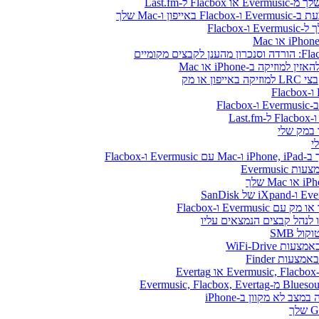
ו-Mac שלך
או מק
Flacbo
Evermus
Ever ו-Flacbox
ל SMB
WiFi-Drive
E