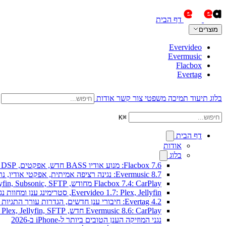
דף הבית
מוצרים
Evervideo
Evermusic
Flacbox
Evertag
בלוג
תיעוד
תמיכה
משפטי
צור קשר
אודות
K
⌘
דף הבית
אודות
בלוג
Flacbox 7.6: מנוע אודיו BASS חדש, אפקטים, DSP וויזואלייזר מוזיקה חי
Evermusic 8.7: נגינה רציפה אמיתית, אפקטי אודיו, נרמול עוצמה, אקולייזר בעיצוב מחודש
Flacbox 7.4: CarPlay מחודש, Plex, Jellyfin, Subsonic, SFTP לאודיו Hi-Res
Evervideo 1.7: Plex, Jellyfin, סטרימינג ענן ומחוות נגינה חדשים
Evertag 4.2: חיבורי ענן חדשים, הגדרות עורך התגיות מוסברות
Evermusic 8.6: CarPlay חדש, Plex, Jellyfin, SFTP וווידג'ט מילים
נגני המוזיקה הענן הטובים ביותר ל-iPhone ב-2026