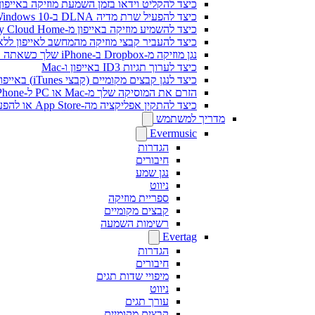
כיצד להקליט וידאו בזמן השמעת מוזיקה באייפון
כיצד להפעיל שרת מדיה DLNA ב-Windows 10 ולהשמיע את המוזיקה שלך ב-iPhone
כיצד להשמיע מוזיקה באייפון מ-WD My Cloud Home
כיצד להעביר קבצי מוזיקה מהמחשב לאייפון ללא iTunes באמצעות Fi-Drive
נגן מוזיקה מ-Dropbox ב-iPhone שלך כשאתה במצב לא מקוון
כיצד לערוך תגיות ID3 באייפון ו-Mac
כיצד לנגן קבצים מקומיים (קבצי iTunes) באייפון שלי
הזרם את המוסיקה שלך מ-Mac או PC ל-iPhone באמצעות SMB
כיצד להתקין אפליקציה מה-App Store או להפעיל רכישה בתוך האפליקציה באמצעות קוד פרומו
מדריך למשתמש
Evermusic
הגדרות
חיבורים
נגן שמע
ניווט
ספריית מוזיקה
קבצים מקומיים
רשימות השמעה
Evertag
הגדרות
חיבורים
מיפויי שדות תגים
ניווט
עורך תגים
קבצים מקומיים