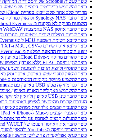
כיצד לעשות Scrobble של היסטוריית המוזיקה שלך מ-Evermusic או Flacbox ל-Last.fm
כיצד להשתמש בווידג'טים דינמיים של מושמע כעת ב-Evermusic ו-Flacbox באייפון 
מדריך שלב אחר שלב: ייבוא ספריית iCloud שלך ל-Evermusic ו-Flacbox
כיצד לחבר Synology NAS ולהאזין למוזיקה ב-iPhone או Mac
השמעת מוזיקה לא מקוונת ב-Evermusic ו-Flacbox: הורדה וסנכרון מהענן לקבצים מקומיים
כיצד לחבר אחסון NAS באמצעות WebDAV ולהאזין למוזיקה ב-iPhone או Mac
כיצד לצפות במילות שירים מוטמעות, תגובות וקבצי LRC למוזיקה באייפון 
כיצד לייבא רשימת השמעה M3U ל-Evermusic ו-Flacbox
כיצד לייצא אוסף שירים ל-M3U, CSV ו-TXT ב-Evermusic ו-Flacbox
ייצוא היסטוריית ההאזנה המלאה מ-Evermusic ו-Flacbox ל-Last.fm
כיצד להזרים מוזיקה מ-iCloud Drive באייפון או במק שלי
כיצד לנגן מוזיקת FLAC (ללא אובדן) באייפון שלי
כיצד להוסיף ולהציג תגובות לרצועות השמע שלך ב-iPhone, iPad ו-Mac עם Evermusic ו-x
כיצד להאזין לספרי שמע באייפון, אייפד ומק באמצעות ic
כיצד להשמיע מוזיקה מקומית המאוחסנת ב-iPhone או Mac שלך
כיצד לנגן מוזיקה מכונן USB באייפון עם Evermusic ו-iXpand של SanDisk
כיצד להשתמש באקולייזר האודיו באייפון, אייפד או מק עם music
כיצד לחבר כונן USB לאייפון ולהאזין למוזיקה או לנהל קבצים הנמצאים עליו
העברת קבצים מהמחשב לאייפון באמצעות פרוטוקו
כיצד להעביר קבצים אלחוטית ממחשב לאייפון באמצעות 
כיצד להעביר קבצים מ-Mac ל-iPhone או iPad באמצעות Finder
כיצד להעלות קבצים לאחסון ענן ולחבר אותם ל-Evermusic, Flacbox או vertag
כיצד לחבר את האחסון הפנימי של Bluesound VAULT מ-Evermusic, Flacbox, Evertag
כיצד להוריד מוזיקה מ-YouTube ולהאזין למוזיקה במצב לא מקוון ב-iPhone
כיצד לנתק אפליקציית צד שלישי מחשבון Google שלך