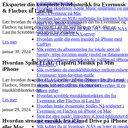
volumnormalisering
Eksporter din komplette lyttehistorikk fra Evermusic
Hvordan eksportere Apple Music-spillelister og spi
& Flacbox til Last.fm
dem i Evermusic på Mac
Hvordan lage en M3U-spilleliste for Internet Arch
Lær hvordan du eksporterer musikkhistorikken din fra Evermusic og
eller Live Music Archive
Flacbox og laster den opp til Last.fm ved hjelp av CSV-filer og
Slik spiller du musikk fra Mac / PC / Linux / NAS
Last.fm Scrubbler-verktøyet for Windows.
iPhone med Kodi DLNA-server
Hvordan spille din egen musikk på iPhone med
Les mer
CarPlay
Slik endrer du albumomslag for lokale spor på
januar 30, 2024
Spotify: trinn-for-trinn-guide (mobil og datamaskin
Hvordan redigere sangtekster for lydfiler på iPhon
Hvordan Spille FLAC (Tapsfri) Musikk på Min
eller MAC
iPhone
Slik overfører du musikkbiblioteket mellom enheter
Evermusic: trinn-for-trinn-guide
Lær hvordan du spiller FLAC-lydfiler på din iPhone eller iPad med
Hvordan arkivere (ZIP) spillelister, album, artister 
Flacbox. Strøm fra skyen, last ned offline, og organiser
sjangre i Evermusic og Flacbox og overføre til en
musikkbiblioteket ditt.
annen enhet
Hvordan scrobble musikkhistorikken din fra
Les mer
Evermusic eller Flacbox til Last.fm
Hvordan bruke dynamiske Spilles Nå-widgeter i
januar 29, 2024
Evermusic og Flacbox på iPhone og Mac
Steg-for-steg guide: Importere iCloud-biblioteket di
Hvordan streame musikk fra iCloud Drive på iPhone
til Evermusic og Flacbox
Slik kobler du til Synology NAS og lytter til musi
eller Mac