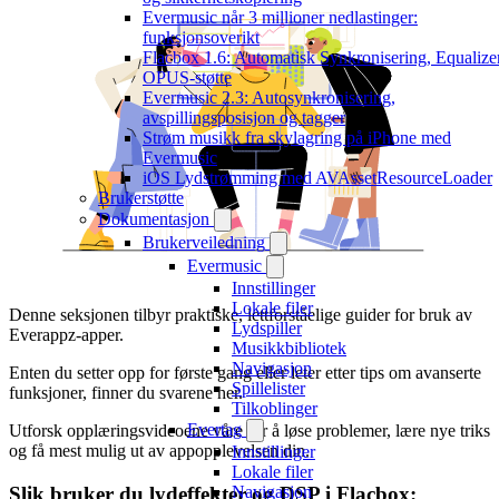
Evermusic når 3 millioner nedlastinger:
funksjonsoverikt
Flacbox 1.6: Automatisk Synkronisering, Equalizer
OPUS-støtte
Evermusic 2.3: Autosynkronisering,
avspillingsposisjon og tagger
Strøm musikk fra skylagring på iPhone med
Evermusic
iOS Lydstrømming med AVAssetResourceLoader
Brukerstøtte
Dokumentasjon
Brukerveiledning
Evermusic
Innstillinger
Lokale filer
Denne seksjonen tilbyr praktiske, lettforståelige guider for bruk av
Lydspiller
Everappz-apper.
Musikkbibliotek
Navigasjon
Enten du setter opp for første gang eller leter etter tips om avanserte
Spillelister
funksjoner, finner du svarene her.
Tilkoblinger
Evertag
Utforsk opplæringsvideoene våre for å løse problemer, lære nye triks
og få mest mulig ut av appopplevelsen din.
Innstillinger
Lokale filer
Navigasjon
Slik bruker du lydeffekter og DSP i Flacbox: