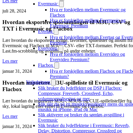
Les mer
Evermusic
Hva er forskjellen mellom Evermusic og
juli 28, 2024
Flacbox
Hva er forskjellen mellom Evermusic og
Hvordan eksportere sporsamlingen til M3U, CSV og
Evermusic Premium
TXT i Evermusic og Flacbox
Evertag
Hva er forskjellen mellom Evertag og Evert
Lær hvordan du eksporterer nylige, favoritter, spillelister og album fra
Premium
Evermusic og Flacbox til M3U-, CSV- eller TXT-formater. Perfekt fo
Evervideo
Last.fm-scrobbling og avspilling på andre enheter.
Hva er forskjellen mellom Evervideo og
Evervideo Premium?
Les mer
Flacbox
Hva er forskjellen mellom Flacbox og Flac
januar 31, 2024
Premium?
Hvordan importere M3U-spilleliste til Evermusic og
Veiledninger
Slik bruker du lydeffekter og DSP i Flacbox:
Flacbox
Compressor, Freeverb, Crossfeed, Echo,
volumnormalisering og mer
Lær hvordan du importerer M3U-, M3U8- og CUE-spillelistefiler fra
Slik slår du på en musikkvisualiserer mens du spill
sky, lokal lagring eller enhet til Evermusic og Flacbox.
musikk på iPhone, iPad og Mac
Slik aktiverer og bruker du sømløs avspilling i
Les mer
Evermusic
Slik bruker du lydeffektene i Evermusic: Reverb,
januar 31, 2024
Delay, Distortion, Compressor, Crossfeed og