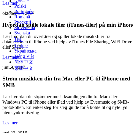
Norsk
Les mer
Polski
Português
oktober 17, 2017
Română
Русский
Hvordan spille lokale filer (iTunes-filer) på min iPhon
Slovenčina
Svenska
Lær hvordan du overfører og spiller lokale musikkfiler fra
ไทย
datamaskinen til iPhone ved hjelp av iTunes File Sharing, WiFi Drive
Türkçe
eller SMB.
Українська
Tiếng Việt
Les mer
简体中文
juni 9, 2017
繁體中文
Strøm musikken din fra Mac eller PC til iPhone med
SMB
Lær hvordan du strømmer musikksamlingen din fra Mac eller
Windows PC til iPhone eller iPad ved hjelp av Evermusic og SMB-
protokollen. En enkel steg-for-steg-guide for å koble til og nyte lyd
uten synkronisering.
Les mer
mai 29, 2016