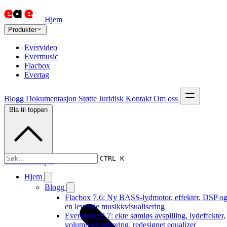
Hjem
Produkter
Evervideo
Evermusic
Flacbox
Evertag
Blogg
Dokumentasjon
Støtte
Juridisk
Kontakt
Om oss
Bla til toppen
CTRL K
Dokumentasjon
Hjem
Blogg
Flacbox 7.6: Ny BASS-lydmotor, effekter, DSP o
en levende musikkvisualisering
Evermusic 8.7: ekte sømløs avspilling, lydeffekter,
volumnormalisering, redesignet equalizer