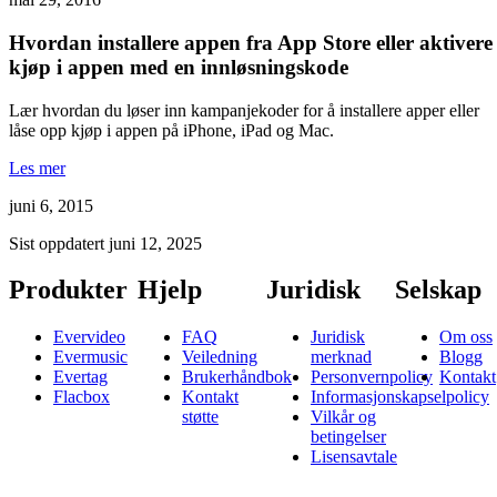
Hvordan installere appen fra App Store eller aktivere
kjøp i appen med en innløsningskode
Lær hvordan du løser inn kampanjekoder for å installere apper eller
låse opp kjøp i appen på iPhone, iPad og Mac.
Les mer
juni 6, 2015
Sist oppdatert
juni 12, 2025
Produkter
Hjelp
Juridisk
Selskap
Evervideo
FAQ
Juridisk
Om oss
Evermusic
Veiledning
merknad
Blogg
Evertag
Brukerhåndbok
Personvernpolicy
Kontakt
Flacbox
Kontakt
Informasjonskapselpolicy
støtte
Vilkår og
betingelser
Lisensavtale