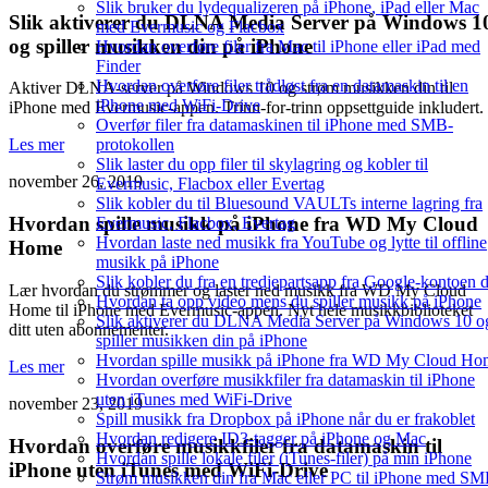
Slik bruker du lydequalizeren på iPhone, iPad eller Mac
Slik aktiverer du DLNA Media Server på Windows 1
med Evermusic og Flacbox
og spiller musikken din på iPhone
Hvordan overføre filer fra Mac til iPhone eller iPad med
Finder
Hvordan overføre filer trådløst fra en datamaskin til en
Aktiver DLNA-server på Windows 10 og strøm musikken din til
iPhone med WiFi-Drive
iPhone med Evermusic-appen. Trinn-for-trinn oppsettguide inkludert.
Overfør filer fra datamaskinen til iPhone med SMB-
protokollen
Les mer
Slik laster du opp filer til skylagring og kobler til
november 26, 2019
Evermusic, Flacbox eller Evertag
Slik kobler du til Bluesound VAULTs interne lagring fra
Hvordan spille musikk på iPhone fra WD My Cloud
Evermusic, Flacbox, Evertag
Hvordan laste ned musikk fra YouTube og lytte til offline
Home
musikk på iPhone
Slik kobler du fra en tredjepartsapp fra Google-kontoen 
Lær hvordan du strømmer og laster ned musikk fra WD My Cloud
Hvordan ta opp video mens du spiller musikk på iPhone
Home til iPhone med Evermusic-appen. Nyt hele musikkbiblioteket
Slik aktiverer du DLNA Media Server på Windows 10 o
ditt uten abonnementer.
spiller musikken din på iPhone
Hvordan spille musikk på iPhone fra WD My Cloud Ho
Les mer
Hvordan overføre musikkfiler fra datamaskin til iPhone
uten iTunes med WiFi-Drive
november 23, 2019
Spill musikk fra Dropbox på iPhone når du er frakoblet
Hvordan redigere ID3-tagger på iPhone og Mac
Hvordan overføre musikkfiler fra datamaskin til
Hvordan spille lokale filer (iTunes-filer) på min iPhone
iPhone uten iTunes med WiFi-Drive
Strøm musikken din fra Mac eller PC til iPhone med S