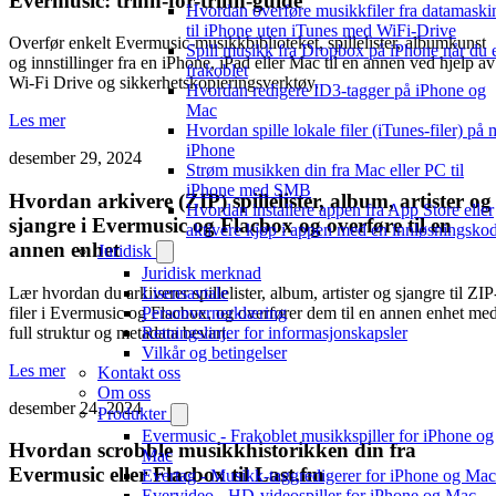
Evermusic: trinn-for-trinn-guide
Hvordan overføre musikkfiler fra datamaski
til iPhone uten iTunes med WiFi-Drive
Overfør enkelt Evermusic-musikkbiblioteket, spillelister, albumkunst
Spill musikk fra Dropbox på iPhone når du 
og innstillinger fra en iPhone, iPad eller Mac til en annen ved hjelp av
frakoblet
Wi-Fi Drive og sikkerhetskopieringsverktøy.
Hvordan redigere ID3-tagger på iPhone og
Mac
Les mer
Hvordan spille lokale filer (iTunes-filer) på 
iPhone
desember 29, 2024
Strøm musikken din fra Mac eller PC til
iPhone med SMB
Hvordan arkivere (ZIP) spillelister, album, artister og
Hvordan installere appen fra App Store eller
sjangre i Evermusic og Flacbox og overføre til en
aktivere kjøp i appen med en innløsningsko
annen enhet
Juridisk
Juridisk merknad
Lær hvordan du arkiverer spillelister, album, artister og sjangre til ZIP
Lisensavtale
filer i Evermusic og Flacbox, og overfører dem til en annen enhet me
Personvernerklæring
full struktur og metadata bevart.
Retningslinjer for informasjonskapsler
Vilkår og betingelser
Les mer
Kontakt oss
Om oss
desember 24, 2024
Produkter
Evermusic - Frakoblet musikkspiller for iPhone og
Hvordan scrobble musikkhistorikken din fra
Mac
Evermusic eller Flacbox til Last.fm
Evertag - Musikk-taggredigerer for iPhone og Mac
Evervideo - HD-videospiller for iPhone og Mac