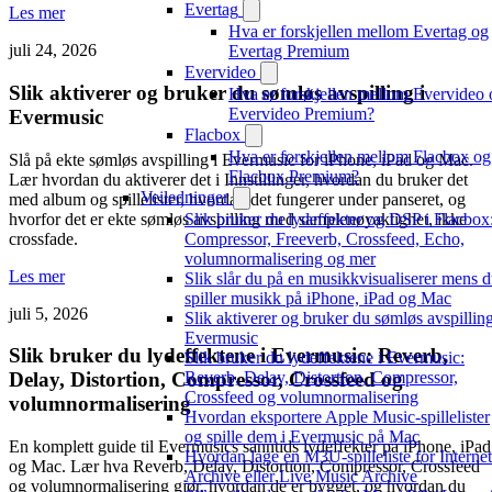
Evertag
Les mer
Hva er forskjellen mellom Evertag og
juli 24, 2026
Evertag Premium
Evervideo
Slik aktiverer og bruker du sømløs avspilling i
Hva er forskjellen mellom Evervideo 
Evervideo Premium?
Evermusic
Flacbox
Hva er forskjellen mellom Flacbox og
Slå på ekte sømløs avspilling i Evermusic for iPhone, iPad og Mac.
Flacbox Premium?
Lær hvordan du aktiverer det i Innstillinger, hvordan du bruker det
Veiledninger
med album og spillelister, hvordan det fungerer under panseret, og
hvorfor det er ekte sømløs avspilling med samplenøyaktighet, ikke
Slik bruker du lydeffekter og DSP i Flacbox
crossfade.
Compressor, Freeverb, Crossfeed, Echo,
volumnormalisering og mer
Les mer
Slik slår du på en musikkvisualiserer mens 
spiller musikk på iPhone, iPad og Mac
juli 5, 2026
Slik aktiverer og bruker du sømløs avspilling
Evermusic
Slik bruker du lydeffektene i Evermusic: Reverb,
Slik bruker du lydeffektene i Evermusic:
Reverb, Delay, Distortion, Compressor,
Delay, Distortion, Compressor, Crossfeed og
Crossfeed og volumnormalisering
volumnormalisering
Hvordan eksportere Apple Music-spillelister
og spille dem i Evermusic på Mac
En komplett guide til Evermusics sanntids lydeffekter på iPhone, iPad
Hvordan lage en M3U-spilleliste for Internet
og Mac. Lær hva Reverb, Delay, Distortion, Compressor, Crossfeed
Archive eller Live Music Archive
og volumnormalisering gjør, hvordan de er bygget, og hvordan du