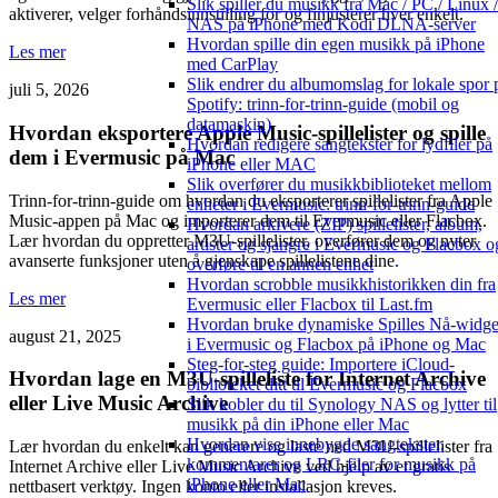
Slik spiller du musikk fra Mac / PC / Linux /
aktiverer, velger forhåndsinnstilling for og finjusterer hver enkelt.
NAS på iPhone med Kodi DLNA-server
Hvordan spille din egen musikk på iPhone
Les mer
med CarPlay
Slik endrer du albumomslag for lokale spor 
juli 5, 2026
Spotify: trinn-for-trinn-guide (mobil og
datamaskin)
Hvordan eksportere Apple Music-spillelister og spille
Hvordan redigere sangtekster for lydfiler på
dem i Evermusic på Mac
iPhone eller MAC
Slik overfører du musikkbiblioteket mellom
Trinn-for-trinn-guide om hvordan du eksporterer spillelister fra Apple
enheter i Evermusic: trinn-for-trinn-guide
Music-appen på Mac og importerer dem til Evermusic eller Flacbox.
Hvordan arkivere (ZIP) spillelister, album,
Lær hvordan du oppretter M3U-spillelister, overfører dem og nyter
artister og sjangre i Evermusic og Flacbox o
avanserte funksjoner uten å gjenskape spillelistene dine.
overføre til en annen enhet
Hvordan scrobble musikkhistorikken din fra
Les mer
Evermusic eller Flacbox til Last.fm
Hvordan bruke dynamiske Spilles Nå-widge
august 21, 2025
i Evermusic og Flacbox på iPhone og Mac
Steg-for-steg guide: Importere iCloud-
Hvordan lage en M3U-spilleliste for Internet Archive
biblioteket ditt til Evermusic og Flacbox
eller Live Music Archive
Slik kobler du til Synology NAS og lytter til
musikk på din iPhone eller Mac
Hvordan vise innebygde sangtekster,
Lær hvordan du enkelt kan generere og laste ned M3U-spillelister fra
kommentarer og LRC-filer for musikk på
Internet Archive eller Live Music Archive ved hjelp av et gratis
iPhone eller Mac
nettbasert verktøy. Ingen konto eller installasjon kreves.