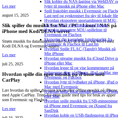
Slik kobler du NAS-lagring via WebDAV o
lytter til musikk på iPhone eller Mac
Les mer
Spill frakoblet musikk i Evermusic og Flacb
august 15, 2025
Last ned og synkroniser fra sky til lokale file
Hvordan eksportere sporsamlingen til M3U,
Slik spiller du musikk fra Mac / PC / Linux / NAS på
CSV og TXT i Evermusic og Flacbox
Hvordan importere M3U-spilleliste til
iPhone med Kodi DLNA-server
Evermusic og Flacbox
Eksporter din komplette lyttehistorikk fra
Strøm musikk fra datamaskinen eller NAS til iPhone via Wi-Fi med
Evermusic & Flacbox til Last.fm
Kodi DLNA og Evermusic-appen.
Hvordan Spille FLAC (Tapsfri) Musikk på
Min iPhone
Les mer
Hvordan streame musikk fra iCloud Drive p
iPhone eller Mac
juli 25, 2025
Hvordan legge til og vise kommentarer på
lydsporene dine på iPhone, iPad og Mac me
Hvordan spille din egen musikk på iPhone med
Evermusic og Flacbox
CarPlay
Hvordan lytte til lydbøker på iPhone, iPad o
Mac med Evermusic
Lær hvordan du spiller din egen lokale eller offline musikk på iPhone
Hvordan spille lokal musikk lagret pa iPhon
med Apple CarPlay. Trinn-for-trinn guide med tips for bruk av apper
eller Mac
som Evermusic og Flacbox.
Hvordan spille musikk fra USB-minnepinne
på iPhone med Evermusic og iXpand fra
Les mer
SanDisk
Hvordan koble en USB-flashstasjon til iPho
juli 16, 2025