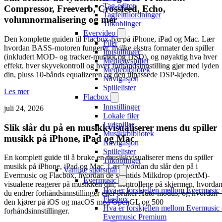
Tag-editor
Compressor, Freeverb, Crossfeed, Echo,
Tagfelttilordninger
volumnormalisering og mer
Tilkoblinger
Evervideo
Den komplette guiden til Flacbox-lyd på iPhone, iPad og Mac. Lær
Filer
hvordan BASS-motoren fungerer, hvilke ekstra formater den spiller
Innstillinger
(inkludert MOD- og tracker-musikk og DSD), og nøyaktig hva hver
Medieavspiller
effekt, hver skyvekontroll og hver forhåndsinnstilling gjør med lyden
Mediebibliotek
din, pluss 10-bånds equalizeren og den tilpassede DSP-kjeden.
Navigasjon
Spillelister
Les mer
Flacbox
Innstillinger
juli 24, 2026
Lokale filer
Lydspiller
Slik slår du på en musikkvisualiserer mens du spiller
Musikkbibliotek
musikk på iPhone, iPad og Mac
Navigasjon
Spillelister
En komplett guide til å bruke en musikkvisualiserer mens du spiller
Tilkoblinger
musikk på iPhone, iPad og Mac. Lær hvordan du slår den på i
Vanlige spørsmål
Evermusic og Flacbox, hvordan de sanntids Milkdrop (projectM)-
Evermusic
visualene reagerer på musikken din, kontrollene på skjermen, hvorda
Hva er forskjellen mellom Evermusic
du endrer forhåndsinnstillinger eller bruker Auto-modus, og hvordan
Flacbox
den kjører på iOS og macOS med OpenGL og 500
Hva er forskjellen mellom Evermusic
forhåndsinnstillinger.
Evermusic Premium