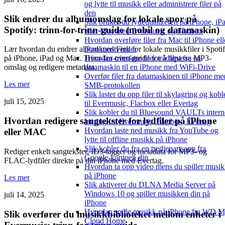
og lytte til musikk eller administrere filer på
den
Slik endrer du albumomslag for lokale spor på
Slik bruker du lydequalizeren på iPhone, iP
Spotify: trinn-for-trinn-guide (mobil og datamaskin)
eller Mac med Evermusic og Flacbox
Hvordan overføre filer fra Mac til iPhone ell
iPad med Finder
Lær hvordan du endrer albumkunstverk for lokale musikkfiler i Spoti
Hvordan overføre filer trådløst fra en
på iPhone, iPad og Mac. Trinn-for-trinn-guide for å tilpasse MP3-
datamaskin til en iPhone med WiFi-Drive
omslag og redigere metadata.
Overfør filer fra datamaskinen til iPhone me
Les mer
SMB-protokollen
Slik laster du opp filer til skylagring og kobl
juli 15, 2025
til Evermusic, Flacbox eller Evertag
Slik kobler du til Bluesound VAULTs intern
Hvordan redigere sangtekster for lydfiler på iPhone
lagring fra Evermusic, Flacbox, Evertag
Hvordan laste ned musikk fra YouTube og
eller MAC
lytte til offline musikk på iPhone
Slik kobler du fra en tredjepartsapp fra
Rediger enkelt sangtekster, ID3-tagger og metadata for MP3- og
Google-kontoen din
FLAC-lydfiler direkte på din iPhone med Evertag.
Hvordan ta opp video mens du spiller musi
på iPhone
Les mer
Slik aktiverer du DLNA Media Server på
Windows 10 og spiller musikken din på
juli 14, 2025
iPhone
Hvordan spille musikk på iPhone fra WD 
Slik overfører du musikkbiblioteket mellom enheter i
Cloud Home