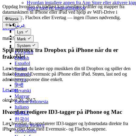
Hvordan installere appen fra App Store eller aktivere kjøp
Oppdag hvordan du trådløst kan overføre lydfiler og mapper fra
appen med en innløsningskode
datamaskinen til iPhone eller iPad ved hjelp av WiFi-Drive i
Evermusic, Flacbox eller Evertag — ingen iTunes nødvendig.
Norsk
عربي
Les mer
Català
Lys
Čeština
mai 19, 2019
Mørk
Dansk
System
Deutsch
Spill musikk fra Dropbox på iPhone når du er
Ελληνικά
frakoblet
English
Español
Lær hvordan du laster opp musikken din til Dropbox og spiller den
Suomi
frakoblet med Evermusic på iPhone eller iPad. Strøm, last ned og
Français
administrer sporene dine enkelt.
עברית
हिन्दी
Les mer
Hrvatski
Magyar
oktober 20, 2017
Bahasa Indonesia
Italiano
Hvordan redigere ID3-tagger på iPhone og Mac
日本語
한국어
Lær hvordan du oppdaterer ID3-tagger og lydmetadata direkte fra
Bahasa Melayu
iPhone eller Mac med Evermusic- og Flacbox-appene.
Nederlands