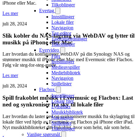
iPhone eller Mac.
Tilkoblinger
Evertag
Les mer
Innstillinger
Lokale filer
juli 28, 2024
Navigasjon
Tag-editor
Slik kobler du NAS-lagring via WebDAV og lytter til
Tagfelttilordninger
musikk på iPhone eller Mac
Tilkoblinger
Evervideo
Lær hvordan du konfigurerer WebDAV på din Synology NAS og
Filer
strømmer musikk til iPhone eller Mac med Evermusic eller Flacbox.
Innstillinger
Følg vår steg-for-steg-guide.
Medieavspiller
Mediebibliotek
Les mer
Navigasjon
Spillelister
juli 28, 2024
Flacbox
Innstillinger
Spill frakoblet musikk i Evermusic og Flacbox: Last
Lokale filer
ned og synkroniser fra sky til lokale filer
Lydspiller
Musikkbibliotek
Lær hvordan du laster ned og synkroniserer musikk fra skylagring til
Navigasjon
lokale filer ved hjelp av Evermusic og Flacbox på iPhone eller iPad.
Spillelister
Nyt musikkbiblioteket ditt frakoblet, hvor som helst, når som helst.
Tilkoblinger
Vanlige spørsmål