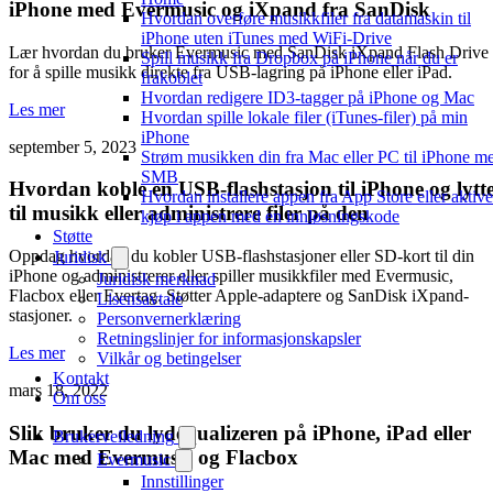
iPhone med Evermusic og iXpand fra SanDisk
Hvordan overføre musikkfiler fra datamaskin til
iPhone uten iTunes med WiFi-Drive
Lær hvordan du bruker Evermusic med SanDisk iXpand Flash Drive
Spill musikk fra Dropbox på iPhone når du er
for å spille musikk direkte fra USB-lagring på iPhone eller iPad.
frakoblet
Hvordan redigere ID3-tagger på iPhone og Mac
Les mer
Hvordan spille lokale filer (iTunes-filer) på min
iPhone
september 5, 2023
Strøm musikken din fra Mac eller PC til iPhone m
SMB
Hvordan koble en USB-flashstasjon til iPhone og lytt
Hvordan installere appen fra App Store eller aktive
til musikk eller administrere filer på den
kjøp i appen med en innløsningskode
Støtte
Oppdag hvordan du kobler USB-flashstasjoner eller SD-kort til din
Juridisk
iPhone og administrerer eller spiller musikkfiler med Evermusic,
Juridisk merknad
Flacbox eller Evertag. Støtter Apple-adaptere og SanDisk iXpand-
Lisensavtale
stasjoner.
Personvernerklæring
Retningslinjer for informasjonskapsler
Les mer
Vilkår og betingelser
Kontakt
mars 18, 2022
Om oss
Slik bruker du lydequalizeren på iPhone, iPad eller
Brukerveiledning
Mac med Evermusic og Flacbox
Evermusic
Innstillinger