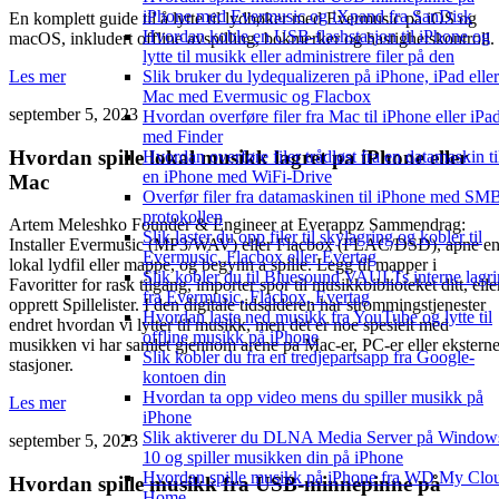
iPhone med Evermusic og iXpand fra SanDisk
En komplett guide til å lytte til lydbøker med Evermusic på iOS og
Hvordan koble en USB-flashstasjon til iPhone og
macOS, inkludert offline avspilling, bokmerker og hastighetskontroll.
lytte til musikk eller administrere filer på den
Les mer
Slik bruker du lydequalizeren på iPhone, iPad eller
Mac med Evermusic og Flacbox
september 5, 2023
Hvordan overføre filer fra Mac til iPhone eller iPa
med Finder
Hvordan spille lokal musikk lagret pa iPhone eller
Hvordan overføre filer trådløst fra en datamaskin ti
en iPhone med WiFi-Drive
Mac
Overfør filer fra datamaskinen til iPhone med SM
protokollen
Artem Meleshko Founder & Engineer at Everappz Sammendrag:
Slik laster du opp filer til skylagring og kobler til
Installer Evermusic (MP3/WAV) eller Flacbox (FLAC/DSD), apne e
Evermusic, Flacbox eller Evertag
lokal lydfil eller mappe, og begynn a spille. Legg til mapper i
Slik kobler du til Bluesound VAULTs interne lagr
Favoritter for rask tilgang, importer spor til musikkbiblioteket ditt, elle
fra Evermusic, Flacbox, Evertag
opprett Spillelister. I den digitale tidsalderen har strommingstjenester
Hvordan laste ned musikk fra YouTube og lytte til
endret hvordan vi lytter til musikk, men det er noe spesielt med
offline musikk på iPhone
musikken vi har samlet gjennom arene pa Mac-er, PC-er eller ekstern
Slik kobler du fra en tredjepartsapp fra Google-
stasjoner.
kontoen din
Hvordan ta opp video mens du spiller musikk på
Les mer
iPhone
Slik aktiverer du DLNA Media Server på Window
september 5, 2023
10 og spiller musikken din på iPhone
Hvordan spille musikk på iPhone fra WD My Clo
Hvordan spille musikk fra USB-minnepinne på
Home