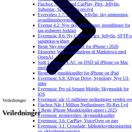
Flacbox 7.4: nybygd CarPlay, Plex, Jellyfin,
Subsonic, SFTP for hi-res-lyd
Evervideo 1.7: Ny Plex, Jellyfin, sky-strømming,
avspillingsbevegelser
Evertag 4.2: Nye sky-tilkoblinger, innstillinger for
tag-redigerer forklart
Evermusic 8.6: Ny CarPlay, Plex, Jellyfin, SFTP 
sangtekst-widget
Beste Sky-musikkspillere for iPhone i 2026
Eksporter Wix-blogginnlegg til Markdown med
OpenAI
Spill Lossless FLAC og DSD på iPhone og Mac
med Flacbox
Beste Sky-musikkspiller for iPhone og iPad
Evermusic 6.8: Aliyun Drive, Synology, Nye UI-
stiler
Evermusic Pro på Setapp Mobile: Skymusikk for
iOS
Evermusic når 11 millioner nedlastinger verden ov
Veiledninger
Flacbox Når 1 Million Nedlastinger: Hi-Res Lyd
5 Beste iPhone Musikkspiller-apper i 2025
Veiledninger
Evermusic promovideo: skymusikkspiller
Evermusic 3.6: CarPlay, VoiceOver og mer
Evermusic 3.1: Crossfade, biblioteksynkronisering
og sikkerhetskopiering