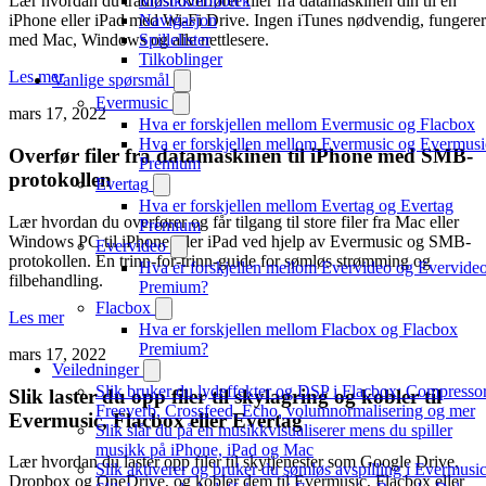
Musikkbibliotek
Lær hvordan du trådløst overfører filer fra datamaskinen din til en
Navigasjon
iPhone eller iPad med Wi-Fi Drive. Ingen iTunes nødvendig, fungerer
Spillelister
med Mac, Windows og alle nettlesere.
Tilkoblinger
Les mer
Vanlige spørsmål
Evermusic
mars 17, 2022
Hva er forskjellen mellom Evermusic og Flacbox
Hva er forskjellen mellom Evermusic og Evermusi
Overfør filer fra datamaskinen til iPhone med SMB-
Premium
protokollen
Evertag
Hva er forskjellen mellom Evertag og Evertag
Lær hvordan du overfører og får tilgang til store filer fra Mac eller
Premium
Windows PC til iPhone eller iPad ved hjelp av Evermusic og SMB-
Evervideo
protokollen. En trinn-for-trinn-guide for sømløs strømming og
Hva er forskjellen mellom Evervideo og Evervide
filbehandling.
Premium?
Flacbox
Les mer
Hva er forskjellen mellom Flacbox og Flacbox
Premium?
mars 17, 2022
Veiledninger
Slik bruker du lydeffekter og DSP i Flacbox: Compressor
Slik laster du opp filer til skylagring og kobler til
Freeverb, Crossfeed, Echo, volumnormalisering og mer
Evermusic, Flacbox eller Evertag
Slik slår du på en musikkvisualiserer mens du spiller
musikk på iPhone, iPad og Mac
Lær hvordan du laster opp filer til skytjenester som Google Drive,
Slik aktiverer og bruker du sømløs avspilling i Evermusi
Dropbox og OneDrive, og kobler dem til Evermusic, Flacbox eller