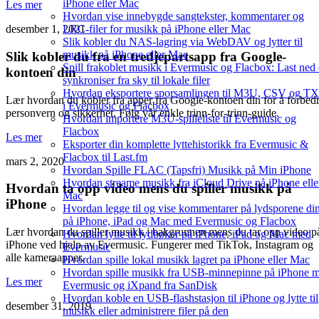
iPhone eller Mac
Les mer
Hvordan vise innebygde sangtekster, kommentarer og
LRC-filer for musikk på iPhone eller Mac
desember 1, 2021
Slik kobler du NAS-lagring via WebDAV og lytter til
musikk på iPhone eller Mac
Slik kobler du fra en tredjepartsapp fra Google-
Spill frakoblet musikk i Evermusic og Flacbox: Last ned
kontoen din
synkroniser fra sky til lokale filer
Hvordan eksportere sporsamlingen til M3U, CSV og T
Lær hvordan du kobler fra apper fra Google-kontoen din for å forbed
i Evermusic og Flacbox
personvern og sikkerhet. Følg vår enkle trinn-for-trinn-guide.
Hvordan importere M3U-spilleliste til Evermusic og
Flacbox
Les mer
Eksporter din komplette lyttehistorikk fra Evermusic &
Flacbox til Last.fm
mars 2, 2020
Hvordan Spille FLAC (Tapsfri) Musikk på Min iPhone
Hvordan streame musikk fra iCloud Drive på iPhone elle
Hvordan ta opp video mens du spiller musikk på
Mac
iPhone
Hvordan legge til og vise kommentarer på lydsporene di
på iPhone, iPad og Mac med Evermusic og Flacbox
Lær hvordan du spiller musikk i bakgrunnen mens du tar opp video p
Hvordan lytte til lydbøker på iPhone, iPad og Mac med
iPhone ved hjelp av Evermusic. Fungerer med TikTok, Instagram og
Evermusic
alle kameraapper.
Hvordan spille lokal musikk lagret pa iPhone eller Mac
Hvordan spille musikk fra USB-minnepinne på iPhone 
Les mer
Evermusic og iXpand fra SanDisk
Hvordan koble en USB-flashstasjon til iPhone og lytte til
desember 31, 2019
musikk eller administrere filer på den