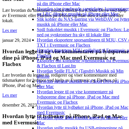
på din iPhone eller Mac
Hvordan vise innebygde sangtekster, kommentarer
Lær hvordan du strømmer musikk direkte fra iCloud Drive ved hjelp
og LRC-filer for musikk på iPhone eller Mac
av Evermusic eller Flacbox på iPhone og Mac uten å laste ned filer
Slik kobler du NAS-lagring via WebDAV og lytter 
lokalt.
musikk på iPhone eller Mac
Spill frakoblet musikk i Evermusic og Flacbox: La
Les mer
ned og synkroniser fra sky til lokale filer
Hvordan eksportere sporsamlingen til M3U, CSV
januar 29, 2024
TXT i Evermusic og Flacbox
Hvordan importere M3U-spilleliste til Evermusic 
Hvordan legge til og vise kommentarer på lydsporene
Flacbox
dine på iPhone, iPad og Mac med Evermusic og
Eksporter din komplette lyttehistorikk fra Evermus
Flacbox
& Flacbox til Last.fm
Hvordan Spille FLAC (Tapsfri) Musikk på Min
Lær hvordan du legger til, redigerer og viser kommentarer med
iPhone
tidsmarkører for lydspor ved hjelp av Evermusic og Flacbox på
Hvordan streame musikk fra iCloud Drive på iPho
iPhone, iPad og Mac.
eller Mac
Hvordan legge til og vise kommentarer på
Les mer
lydsporene dine på iPhone, iPad og Mac med
Evermusic og Flacbox
desember 26, 2023
Hvordan lytte til lydbøker på iPhone, iPad og Mac
med Evermusic
Hvordan lytte til lydbøker på iPhone, iPad og Mac
Hvordan spille lokal musikk lagret pa iPhone eller
med Evermusic
Mac
Hvordan spille musikk fra USB-minnepinne på