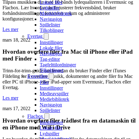
Tilpass musikken din med 10-bånds lydequalizeren i Evermusic og
Lokale filer
Flacbox. Lær hvordan du finjusterer frekvensbånd, bruker
Lydspiller
forhåndsinnstillinger, forsterker volum og administrerer
Musikkbibliotek
konfigurasjoner.
Navigasjon
Spillelister
Les mer
Tilkoblinger
Evertag
mars 18, 2022
Innstillinger
Lokale filer
Hvordan overføre filer fra Mac til iPhone eller iPad
Navigasjon
med Finder
Tag-editor
Tagfelttilordninger
Tilkoblinger
Trinn-for-trinn-guide om hvordan du bruker Finder eller iTunes
Fildeling for å overføre musikk, dokumenter og andre filer fra Mac
Evervideo
eller PC til iPhone- eller iPad-apper som Evermusic, Flacbox eller
Filer
Evertag.
Innstillinger
Medieavspiller
Les mer
Mediebibliotek
Navigasjon
mars 17, 2022
Spillelister
Flacbox
Hvordan overføre filer trådløst fra en datamaskin til
Innstillinger
en iPhone med WiFi-Drive
Lokale filer
Lydspiller