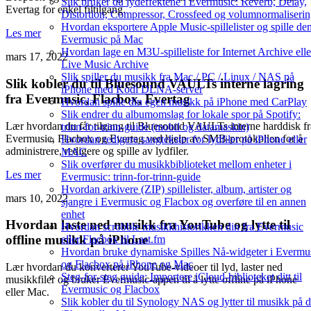
Slik bruker du lydeffektene i Evermusic: Reverb, Delay,
Evertag for enkel filtilgang.
Distortion, Compressor, Crossfeed og volumnormaliseri
Hvordan eksportere Apple Music-spillelister og spille de
Les mer
Evermusic på Mac
Hvordan lage en M3U-spilleliste for Internet Archive elle
mars 17, 2022
Live Music Archive
Slik spiller du musikk fra Mac / PC / Linux / NAS på
Slik kobler du til Bluesound VAULTs interne lagring
iPhone med Kodi DLNA-server
fra Evermusic, Flacbox, Evertag
Hvordan spille din egen musikk på iPhone med CarPlay
Slik endrer du albumomslag for lokale spor på Spotify:
Lær hvordan du får tilgang til Bluesound VAULTs interne harddisk fr
trinn-for-trinn-guide (mobil og datamaskin)
Evermusic, Flacbox og Evertag ved hjelp av SMB-protokollen for å
Hvordan redigere sangtekster for lydfiler på iPhone eller
administrere, redigere og spille av lydfiler.
MAC
Slik overfører du musikkbiblioteket mellom enheter i
Les mer
Evermusic: trinn-for-trinn-guide
Hvordan arkivere (ZIP) spillelister, album, artister og
mars 10, 2022
sjangre i Evermusic og Flacbox og overføre til en annen
enhet
Hvordan laste ned musikk fra YouTube og lytte til
Hvordan scrobble musikkhistorikken din fra Evermusic
offline musikk på iPhone
eller Flacbox til Last.fm
Hvordan bruke dynamiske Spilles Nå-widgeter i Evermu
og Flacbox på iPhone og Mac
Lær hvordan du konverterer YouTube-videoer til lyd, laster ned
Steg-for-steg guide: Importere iCloud-biblioteket ditt til
musikkfiler og bruker Evermusic-appen til å lytte offline på iPhone
Evermusic og Flacbox
eller Mac.
Slik kobler du til Synology NAS og lytter til musikk på d