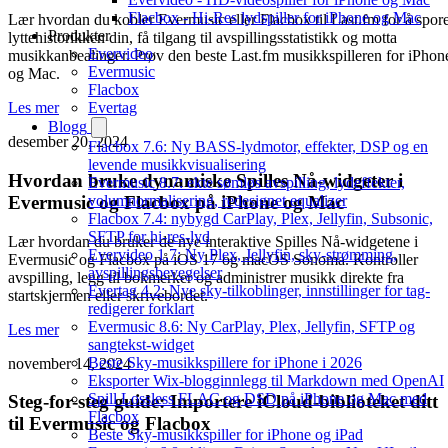
Flacbox - Hi-Res lydspiller for iPhone og Mac
Lær hvordan du kobler Evermusic eller Flacbox til Last.fm for å spor
Produkter
lyttehistorikken din, få tilgang til avspillingsstatistikk og motta
Evervideo
musikkanbealinger. Prøv den beste Last.fm musikkspilleren for iPhon
Evermusic
og Mac.
Flacbox
Evertag
Les mer
Blogg
desember 20, 2024
Flacbox 7.6: Ny BASS-lydmotor, effekter, DSP og en
levende musikkvisualisering
Hvordan bruke dynamiske Spilles Nå-widgeter i
Evermusic 8.7: ekte sømløs avspilling, lydeffekter,
Evermusic og Flacbox på iPhone og Mac
volumnormalisering, redesignet equalizer
Flacbox 7.4: nybygd CarPlay, Plex, Jellyfin, Subsonic,
SFTP for hi-res-lyd
Lær hvordan du bruker de nye interaktive Spilles Nå-widgetene i
Evervideo 1.7: Ny Plex, Jellyfin, sky-strømming,
Evermusic og Flacbox på iOS 17 og macOS Sonoma. Kontroller
avspillingsbevegelser
avspilling, legg til bokmerker og administrer musikk direkte fra
Evertag 4.2: Nye sky-tilkoblinger, innstillinger for tag-
startskjermen eller skrivebordet.
redigerer forklart
Evermusic 8.6: Ny CarPlay, Plex, Jellyfin, SFTP og
Les mer
sangtekst-widget
Beste Sky-musikkspillere for iPhone i 2026
november 14, 2024
Eksporter Wix-blogginnlegg til Markdown med OpenAI
Spill Lossless FLAC og DSD på iPhone og Mac med
Steg-for-steg guide: Importere iCloud-biblioteket ditt
Flacbox
til Evermusic og Flacbox
Beste Sky-musikkspiller for iPhone og iPad