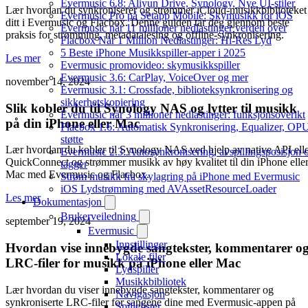
Evermusic 6.8: Aliyun Drive, Synology, Nye UI-stiler
Lær hvordan du synkroniserer og strømmer iCloud-musikkbiblioteket
Evermusic Pro på Setapp Mobile: Skymusikk for iOS
ditt i Evermusic og Flacbox. Denne guiden tar deg gjennom beste
Evermusic når 11 millioner nedlastinger verden over
praksis for strømming, metadatalesing og offline-synkronisering.
Flacbox Når 1 Million Nedlastinger: Hi-Res Lyd
5 Beste iPhone Musikkspiller-apper i 2025
Les mer
Evermusic promovideo: skymusikkspiller
Evermusic 3.6: CarPlay, VoiceOver og mer
november 14, 2024
Evermusic 3.1: Crossfade, biblioteksynkronisering og
sikkerhetskopiering
Slik kobler du til Synology NAS og lytter til musikk
Evermusic når 3 millioner nedlastinger: funksjonsoverikt
på din iPhone eller Mac
Flacbox 1.6: Automatisk Synkronisering, Equalizer, OP
støtte
Lær hvordan du kobler til Synology NAS ved hjelp av native API ell
Evermusic 2.3: Autosynkronisering, avspillingsposisjon 
QuickConnect og strømmer musikk av høy kvalitet til din iPhone elle
tagger
Mac med Evermusic og Flacbox.
Strøm musikk fra skylagring på iPhone med Evermusic
iOS Lydstrømming med AVAssetResourceLoader
Les mer
Dokumentasjon
Brukerveiledning
september 19, 2024
Evermusic
Innstillinger
Hvordan vise innebygde sangtekster, kommentarer o
Lokale filer
LRC-filer for musikk på iPhone eller Mac
Lydspiller
Musikkbibliotek
Lær hvordan du viser innebygde sangtekster, kommentarer og
Navigasjon
synkroniserte LRC-filer for sangene dine med Evermusic-appen på
Spillelister