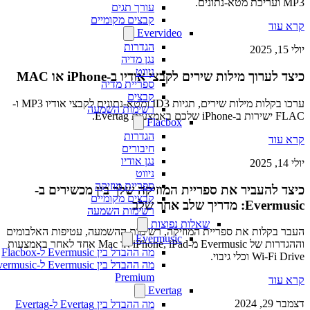
MP3 ועריכת מטא-נתונים.
עורך תגים
קבצים מקומיים
קרא עוד
Evervideo
הגדרות
יולי 15, 2025
נגן מדיה
ניווט
כיצד לערוך מילות שירים לקבצי אודיו ב-iPhone או MAC
ספריית מדיה
קבצים
ערכו בקלות מילות שירים, תגיות ID3 ומטא-נתונים לקבצי אודיו MP3 ו-
רשימות השמעה
FLAC ישירות ב-iPhone שלכם באמצעות Evertag.
Flacbox
הגדרות
קרא עוד
חיבורים
נגן אודיו
יולי 14, 2025
ניווט
ספריית מוזיקה
כיצד להעביר את ספריית המוזיקה שלך בין מכשירים ב-
קבצים מקומיים
Evermusic: מדריך שלב אחר שלב
רשימות השמעה
שאלות נפוצות
העבר בקלות את ספריית המוזיקה, רשימות ההשמעה, עטיפות האלבומים
Evermusic
וההגדרות של Evermusic מ-iPhone, iPad או Mac אחד לאחר באמצעות
מה ההבדל בין Evermusic ל-Flacbox
Wi-Fi Drive וכלי גיבוי.
מה ההבדל בין Evermusic ל-rmusic
Premium
קרא עוד
Evertag
דצמבר 29, 2024
מה ההבדל בין Evertag ל-Evertag