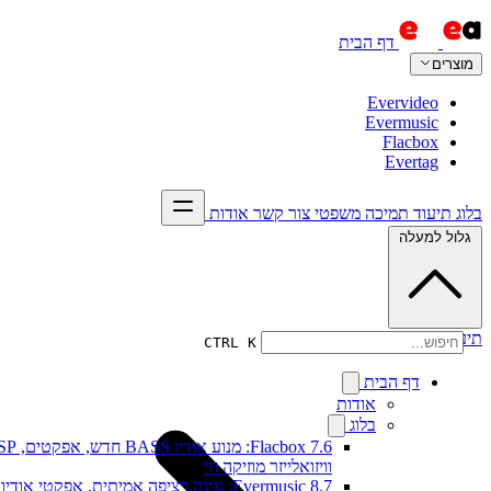
דף הבית
מוצרים
Evervideo
Evermusic
Flacbox
Evertag
בלוג
תיעוד
תמיכה
משפטי
צור קשר
אודות
גלול למעלה
תיעוד
CTRL K
דף הבית
אודות
בלוג
Flacbox 7.6: מנוע אודיו BASS חדש, א
וויזואלייזר מוזיקה חי
Evermusic 8.7: נגינה רציפה אמיתית, אפקטי אודיו,