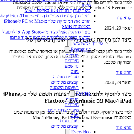
למדו כיצד להזרים מוזיקה ישירות מ-iCloud Drive שלכם באמצעות
מקוון
Evermusic או Flacbox באייפון ובמק ללא הורדת קבצים מקומית.
כיצד לערוך תגיות ID3 באייפון ו-Mac
כיצד לנגן קבצים מקומיים (קבצי iTunes) באייפון שלי
קרא עוד
הזרם את המוסיקה שלך מ-Mac או PC ל-iPhone
באמצעות SMB
ינואר 29, 2024
כיצד להתקין אפליקציה מה-App Store או להפעיל
רכישה בתוך האפליקציה באמצעות קוד פרומו
כיצד לנגן מוזיקת FLAC (ללא אובדן) באייפון שלי
מדריך למשתמש
Evermusic
למדו כיצד לנגן קבצי שמע FLAC באייפון או באייפד שלכם באמצעות
הגדרות
Flacbox. הזרימו מהענן, הורידו לשימוש לא מקוון, וארגנו את ספריית
חיבורים
המוזיקה שלכם.
נגן שמע
ניווט
קרא עוד
ספריית מוזיקה
קבצים מקומיים
ינואר 29, 2024
רשימות השמעה
Evertag
כיצד להוסיף ולהציג תגובות לרצועות השמע שלך ב-iPhone,
הגדרות
iPad ו-Mac עם Evermusic ו-Flacbox
חיבורים
מיפויי שדות תגים
למד כיצד להוסיף, לערוך ולהציג תגובות עם סמני זמן לרצועות שמע
ניווט
באמצעות Evermusic ו-Flacbox ב-iPhone, iPad ו-Mac.
עורך תגים
קבצים מקומיים
קרא עוד
Evervideo