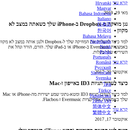
קרא עוד
Hrvatski
Magyar
מאי 19, 2019
Bahasa Indonesia
Italiano
נגן מוזיקה מ-Dropbox ב-iPhone שלך כשאתה במצב לא
日本語
מקוון
한국어
Bahasa Melayu
Nederlands
למד כיצד להעלות את המוזיקה שלך ל-Dropbox ולנגן אותה במצב לא מקוון
Norsk
באמצעות Evermusic ב-iPhone או ב-iPad שלך. הזרם, הורד ונהל את
Polski
השירים שלך בקלות.
Português
קרא עוד
Română
Русский
אוקטובר 20, 2017
Slovenčina
Svenska
כיצד לערוך תגיות ID3 באייפון ו-Mac
ไทย
Türkçe
למד כיצד לעדכן תגיות ID3 ומטא-נתוני שמע ישירות מה-iPhone או Mac
Українська
שלך באמצעות אפליקציות Evermusic ו-Flacbox.
Tiếng Việt
简体中文
קרא עוד
繁體中文
אוקטובר 17, 2017