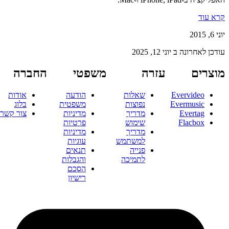
קרא עוד
יוני 6, 2015
עודכן לאחרונה ב
יוני 12, 2025
מוצרים
עזרה
משפטי
החברה
Evervideo
שאלות
הודעה
אודות
Evermusic
נפוצות
משפטית
בלוג
Evertag
מדריך
מדיניות
צור קשר
Flacbox
שימוש
פרטיות
מדריך
מדיניות
למשתמש
עוגיות
פנייה
תנאים
לתמיכה
והגבלות
הסכם
רישיון