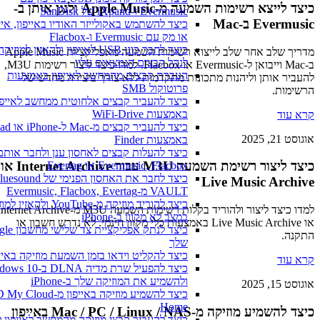
כיצד לייצא רשימות השמעה מ-Apple Music ולנגן אותן ב-
Evermusic ו-iXpand של SanDisk
Evermusic ב-Mac
כיצד להשתמש באקולייזר האודיו באייפון, אייפ
או מק עם Evermusic ו-Flacbox
כיצד לחבר כונן USB לאייפון ולהאזין למוזיקה
מדריך שלב אחר שלב לייצוא רשימות השמעה מאפליקציית Apple Music
לנהל קבצים הנמצאים עליו
ב-Mac וייבואן ל-Evermusic או Flacbox. למדו כיצד ליצור רשימות M3U,
העברת קבצים מהמחשב לאייפון באמצעות
להעביר אותן וליהנות מתכונות מתקדמות ללא צורך ביצירה מחדש של
פרוטוקול SMB
הרשימות.
כיצד להעביר קבצים אלחוטית ממחשב לאייפון
באמצעות WiFi-Drive
קרא עוד
כיצד להעביר קבצים מ-Mac ל-iPhone 
אוגוסט 21, 2025
באמצעות Finder
כיצד להעלות קבצים לאחסון ענן ולחבר אותם ל
כיצד ליצור רשימת השמעה M3U עבור Internet Archive או
Evermusic, Flacbox או Evertag
כיצד לחבר את האחסון הפנימי של luesound
Live Music Archive
VAULT מ-Evermusic, Flacbox, Evertag
כיצד להוריד מוזיקה מ-YouTube ולהאזין 
למדו כיצד ליצור ולהוריד בקלות רשימות השמעה M3U מ-Internet Archive
במצב לא מקוון ב-iPhone
או Live Music Archive באמצעות כלי מקוון חינמי. לא נדרש חשבון או
כיצד לנתק אפליקציית צד ש
התקנה.
שלך
כיצד להקליט וידאו בזמן השמעת מוזיקה באייפו
קרא עוד
כיצד להפעיל שרת מדיה DLNA ב-0
ולהשמיע את המוזיקה שלך ב-iPhone
אוגוסט 15, 2025
כיצד להשמיע מוזיקה באייפון מ- Cloud
Home
כיצד להשמיע מוזיקה מ-Mac / PC / Linux / NAS באייפון
כיצד להעביר קבצי מוזיקה מהמחשב לאייפון ל