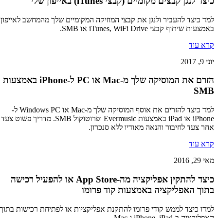
כיצד לנגן קבצים מקומיים (קבצי iTunes) באייפון שלי
למד כיצד להעביר ולנגן את קבצי המוזיקה המקומיים שלך מהמחשב לאייפון
באמצעות שיתוף קבצי iTunes, WiFi Drive או SMB.
קרא עוד
יוני 9, 2017
הזרם את המוסיקה שלך מ-Mac או PC ל-iPhone באמצעות
SMB
למד כיצד להזרים את אוסף המוסיקה שלך מ-Mac או Windows PC ל-
iPhone או iPad באמצעות Evermusic ופרוטוקול SMB. מדריך פשוט צעד
אחר צעד לחיבור והנאה מאודיו ללא סנכרון.
קרא עוד
מאי 29, 2016
כיצד להתקין אפליקציה מה-App Store או להפעיל רכישה
בתוך האפליקציה באמצעות קוד פרומו
למדו כיצד לממש קודי פרומו להתקנת אפליקציות או לפתיחת רכישות בתוך
האפליקציה ב-iPhone, iPad ו-Mac.