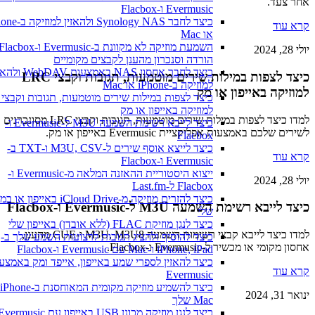
אחר צעד.
Evermusic ו-Flacbox
כיצד לחבר Synology NAS ולהאזין למוז
קרא עוד
או Mac
השמעת מוזיקה לא מקוונת ב-Evermusic ו-Flacbox:
יולי 28, 2024
הורדה וסנכרון מהענן לקבצים מקומיים
כיצד לחבר אחסון NAS באמצעות WebDAV ולה
כיצד לצפות במילות שירים מוטמעות, תגובות וקבצי LRC
למוזיקה ב-iPhone או Mac
למוזיקה באייפון או מק
כיצד לצפות
למוזיקה באייפון או מק
למדו כיצד לצפות במילות שירים מוטמעות, תגובות וקבצי LRC מסונכרנים
כיצד לייבא רשימת השמעה M3U ל-Evermusic ו-
לשירים שלכם באמצעות אפליקציית Evermusic באייפון או מק.
Flacbox
כיצד לייצא אוסף שירים ל-M3U, CSV ו-TXT ב-
קרא עוד
Evermusic ו-Flacbox
ייצוא היסטוריית ההאזנה המלאה מ-Evermusic ו-
יולי 28, 2024
Flacbox ל-Last.fm
כיצד להזרים מוזיקה מ-iCloud Drive באייפון או במק
כיצד לייבא רשימת השמעה M3U ל-Evermusic ו-Flacbox
שלי
כיצד לנגן מוזיקת FLAC (ללא אובדן) באייפון שלי
למדו כיצד לייבא קבצי רשימות השמעה M3U, M3U8 ו-CUE מהענן,
כיצד להוסיף ולהציג תגובות לרצועות השמע שלך ב-
אחסון מקומי או מכשיר ל-Evermusic ו-Flacbox.
iPhone, iPad ו-Mac עם Evermusic ו-Flacbox
כיצד להאזין לספרי שמע באייפון, אייפד ומק באמצעו
קרא עוד
Evermusic
כיצד להשמיע מוזיקה מק
ינואר 31, 2024
Mac שלך
כיצד לנגן מוזיקה מכו