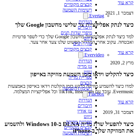
קרא עוד
קבצים מקומיים
רשימות השמעה
דצמבר 1, 2021
Evertag
הגדרות
כיצד לנתק אפליקציית צד שלישי מחשבון Google שלך
חיבורים
מיפויי שדות תגים
למד כיצד לנתק אפליקציות מחשבון Google שלך כדי לשפר פרטיות
ניווט
ואבטחה. עקוב אחרי המדריך הפשוט שלנו צעד אחר צעד.
עורך תגים
קבצים מקומיים
קרא עוד
Evervideo
הגדרות
מרץ 2, 2020
נגן מדיה
ניווט
כיצד להקליט וידאו בזמן השמעת מוזיקה באייפון
ספריית מדיה
קבצים
למדו כיצד להשמיע מוזיקה ברקע בזמן הקלטת וידאו באייפון באמצעות
רשימות השמעה
Evermusic. עובד עם TikTok, Instagram וכל אפליקציות המצלמה.
Flacbox
הגדרות
קרא עוד
חיבורים
נגן אודיו
דצמבר 31, 2019
ניווט
ספריית מוזיקה
כיצד להפעיל שרת מדיה DLNA ב-Windows 10 ולהשמיע
קבצים מקומיים
את המוזיקה שלך ב-iPhone
רשימות השמעה