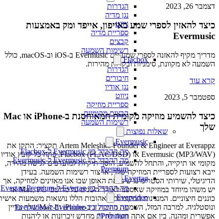
הגדרות
דצמבר 26, 2023
נגן מדיה
ניווט
כיצד להאזין לספרי שמע באייפון, אייפד ומק באמצעות
ספריית מדיה
Evermusic
קבצים
רשימות השמעה
מדריך מקיף להאזנה לספרי שמע עם Evermusic ב-iOS וב-macOS, כולל
Flacbox
השמעה לא מקוונת, סימניות ובקרות מהירות.
הגדרות
חיבורים
קרא עוד
נגן אודיו
ניווט
ספטמבר 5, 2023
ספריית מוזיקה
קבצים מקומיים
כיצד להשמיע מוזיקה מקומית המאוחסנת ב-iPhone או Mac
רשימות השמעה
שלך
שאלות נפוצות
Evermusic
Artem Meleshko Founder & Engineer at Everappz תקציר: התקן את
מה ההבדל בין Evermusic ל-Flacbox
Evermusic (MP3/WAV) או Flacbox (FLAC/DSD), פתח כל קובץ אודיו
מה ההבדל בין Evermusic ל-Evermusic
מקומי או תיקייה, והתחל להשמיע. הוסף תיקיות למועדפים לגישה מהירה,
Premium
ייבא רצועות לספריית המוזיקה שלך, או צור רשימות השמעה. בעידן
Evertag
הדיגיטלי, שירותי הסטרימינג שינו את האופן שבו אנו מאזינים למוזיקה, אך
מה ההבדל בין Evertag ל-Evertag Premium
יש משהו מיוחד במוזיקה שאספנו לאורך השנים על מחשבי Mac, PC או
Evervideo
כוננים חיצוניים. המנגינות המקומיות האהובות הללו נושאות משמעות אישית
מה ההבדל בין Evervideo ל-Evervideo
ונוסטלגיה. למרבה המזל, השמעת מוזיקה זו ב-iPhone וב-Mac שלך עדיין
Premium?
אפשרית ומהנה. בין אם אתה רוצה לחיות מחדש זיכרונות או ליהנות