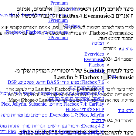
Premium
כיצד לארכב (ZIP) רשימות השמעה, אלבומים, אמנים
Evervideo
מה ההבדל בין Evervideo ל-vervideo
וז'אנרים ב-Evermusic ו-Flacbox ולהעביר למכשיר אחר
Premium?
Flacbox
למדו כיצד לארכב רשימות השמעה, אלבומים, אמנים וז'אנרים לקובצי ZIP
מה ההבדל בין Flacbox ל-Flacbox
ב-Evermusic ו-Flacbox, ולהעביר אותם למכשיר אחר עם שמירה מלאה על
Premium?
המבנה והמטאדטה.
תמיכה
מוצרים
קרא עוד
Evervideo
דצמבר 24, 2024
Evermusic
Flacbox
כיצד לעשות Scrobble של היסטוריית המוזיקה שלך מ-
Evertag
בלוג
Evermusic או Flacbox ל-Last.fm
Flacbox 7.6: מנוע אודיו BASS חדש, אפקטים, DSP
וויזואלייזר מוזיקה חי
למד כיצד לחבר את Evermusic או Flacbox ל-Last.fm כדי לעקוב אחר
Evermusic 8.7: נגינה רציפה אמיתית, אפקטי אודיו, נרמול
היסטוריית ההאזנה שלך, לגשת לסטטיסטיקות השמעה ולקבל המלצות
עוצמה, אקולייזר בעיצוב מחודש
מוזיקה. נסה את נגן המוזיקה הטוב ביותר של Last.fm ל-iPhone ו-Mac.
Flacbox 7.4: CarPlay מחודש, Plex, Jellyfin, Subsonic,
SFTP לאודיו Hi-Res
קרא עוד
Evervideo 1.7: Plex, Jellyfin, סטרימינג ענן ומחוות נגינה
חדשים
דצמבר 20, 2024
Evertag 4.2: חיבורי ענן חדשים, הגדרות עורך התגיות מוסברות
Evermusic 8.6: CarPlay חדש,  Jellyfin, SFTP
כיצד להשתמש בווידג'טים דינמיים של מושמע כעת ב-