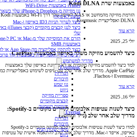
באמצעות שרת Kodi DLNA
iTunes באמצעות WiFi-Drive
נגן מוזיקה מ-Dropbox ב-iPhone שלך כשאת
הזרמת מוזיקה מהמחשב או NAS לאייפון שלך דרך Wi-Fi באמצעות Kodi
במצב לא מקוון
DLNA ואפליקציית Evermusic.
כיצד לערוך תגיות ID3 באייפון ו-Mac
כיצד לנגן קבצים מקומיים (קבצי unes
קרא עוד
שלי
הזרם את המוסיקה שלך מ-c
יולי 25, 2025
באמצעות SMB
כיצד להתקין אפליקציה מה-ore
כיצד להשמיע מוזיקה משלך באייפון באמצעות CarPlay
רכישה בתוך האפליקציה באמצעות קוד פרומו
מדריך למשתמש
למד כיצד להשמיע מוזיקה מקומית או לא מקוונת באייפון שלך באמצעות
Evermusic
Apple CarPlay. מדריך שלב אחר שלב עם טיפים לשימוש באפליקציות כמו
הגדרות
Evermusic ו-Flacbox.
חיבורים
נגן שמע
קרא עוד
ניווט
ספריית מוזיקה
יולי 16, 2025
קבצים מקומיים
רשימות השמעה
כיצד לשנות עטיפות אלבומים לשירים מקומיים ב-Spotify:
Evertag
מדריך שלב אחר שלב (נייד ומחשב)
הגדרות
חיבורים
למדו כיצד לשנות עטיפות אלבומים לקבצי מוזיקה מקומיים ב-Spotify
מיפויי שדות תגים
באייפון, אייפד ו-Mac. מדריך שלב אחר שלב להתאמה אישית של עטיפות
ניווט