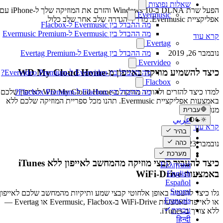
שאלות נפוצות
הפעל שרת DLNA ב-Windows 10 והזרם את המוזיקה שלך ל-iPhone עם
Evermusic
אפליקציית Evermusic. מדריך הגדרה שלב אחר שלב כלול.
מה ההבדל בין Evermusic ל-Flacbox
מה ההבדל בין Evermusic ל-Evermusic Premium
קרא עוד
Evertag
מה ההבדל בין Evertag ל-Evertag Premium
נובמבר 26, 2019
Evervideo
כיצד להשמיע מוזיקה באייפון מ-WD My Cloud Home
מה ההבדל בין Evervideo ל-Evervideo Premium?
Flacbox
למדו כיצד להזרים ולהוריד מוזיקה מ-WD My Cloud Home לאייפון שלכם
מה ההבדל בין Flacbox ל-Flacbox Premium?
באמצעות אפליקציית Evermusic. תהנו מכל ספריית המוזיקה שלכם ללא
מנויים.
עברית
عربي
קרא עוד
Català
בהיר
Čeština
כהה
נובמבר 23, 2019
Dansk
מערכת
Deutsch
כיצד להעביר קבצי מוזיקה מהמחשב לאייפון ללא iTunes
Ελληνικά
באמצעות WiFi-Drive
English
Español
Suomi
גלו כיצד להעביר באופן אלחוטי קבצי שמע ותיקיות מהמחשב שלכם לאייפון
Français
או לאייפד באמצעות WiFi-Drive ב-Evermusic, Flacbox או Evertag —
עברית
ללא צורך ב-iTunes.
हिन्दी