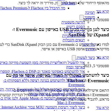
מהאוסף הייחודי שלך במצב לא מקוון, מדריך זה יראה לך כיצד.
Flacbox
מה ההבדל בין Flacbox ל-Flacbox Premium?
קרא עוד
תמיכה
משפטי
ספטמבר 5, 2023
הודעה משפטית
הסכם רישיון
כיצד לנגן מוזיקה מכונן USB באייפון עם Evermusic ו-
מדיניות עוגיות
iXpand של SanDisk
מדיניות פרטיות
תנאים והגבלות
למדו כיצד להשתמש ב-Evermusic עם כונן הבזק SanDisk iXpand כדי לנגן
צור קשר
מוזיקה ישירות מאחסון USB באייפון או אייפד.
אודות
קרא עוד
כיצד לעשות
איך להפעיל ויזואליזציית מוזיקה בזמן השמעת מוזיקה באייפון
ספטמבר 5, 2023
באייפד ובמק
איך להשתמש באפקטי סאונד וב-DSP ב-Flacbox:
כיצד להשתמש באקולייזר האודיו באייפון, אייפד או מק עם
Freeverb, Crossfeed, אקו, נרמול עוצמת קול ועוד
Evermusic ו-Flacbox
כיצד להפעיל ולהשתמש בנגינה רציפה (ללא הפסקות) ב-
Evermusic
כיצד להשתמש באפקטי הצליל של Evermusic: הד
התאם אישית את המוזיקה שלך עם אקולייזר האודיו 10 הפסים ב-
עיוות, מדחס, Crossfeed ונרמול עוצמה
Evermusic ו-Flacbox. למד כיצד לכוונן פסי תדרים, להחיל הגדרות קבועות
כיצד לייצא רשימות השמעה מ-Apple Music ולנגן אותן ב-
מראש, להגביר עוצמה ולנהל תצורות.
Evermusic ב-Mac
כיצד ליצור רשימת השמעה M3U עבור  Archive
קרא עוד