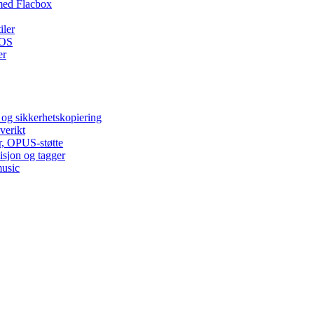
med Flacbox
iler
iOS
er
 og sikkerhetskopiering
verikt
r, OPUS-støtte
isjon og tagger
music