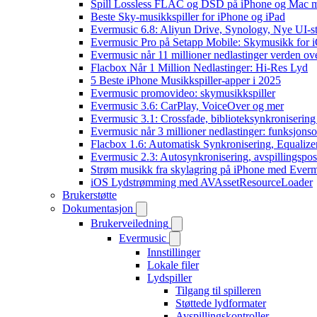
Spill Lossless FLAC og DSD på iPhone og Mac 
Beste Sky-musikkspiller for iPhone og iPad
Evermusic 6.8: Aliyun Drive, Synology, Nye UI-st
Evermusic Pro på Setapp Mobile: Skymusikk for 
Evermusic når 11 millioner nedlastinger verden ov
Flacbox Når 1 Million Nedlastinger: Hi-Res Lyd
5 Beste iPhone Musikkspiller-apper i 2025
Evermusic promovideo: skymusikkspiller
Evermusic 3.6: CarPlay, VoiceOver og mer
Evermusic 3.1: Crossfade, biblioteksynkronisering
Evermusic når 3 millioner nedlastinger: funksjonso
Flacbox 1.6: Automatisk Synkronisering, Equalize
Evermusic 2.3: Autosynkronisering, avspillingspos
Strøm musikk fra skylagring på iPhone med Ever
iOS Lydstrømming med AVAssetResourceLoader
Brukerstøtte
Dokumentasjon
Brukerveiledning
Evermusic
Innstillinger
Lokale filer
Lydspiller
Tilgang til spilleren
Støttede lydformater
Avspillingskontroller