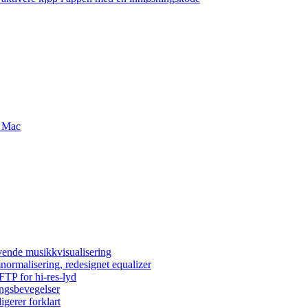
g Mac
vende musikkvisualisering
normalisering, redesignet equalizer
FTP for hi-res-lyd
ingsbevegelser
igerer forklart