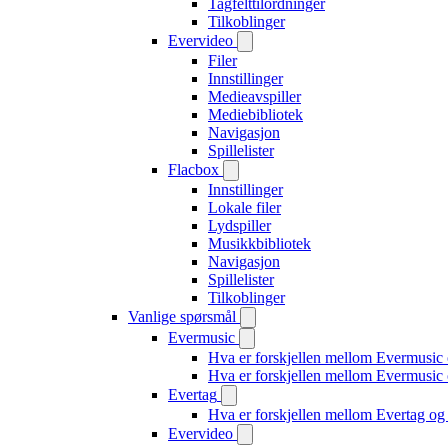
Tagfelttilordninger
Tilkoblinger
Evervideo
Filer
Innstillinger
Medieavspiller
Mediebibliotek
Navigasjon
Spillelister
Flacbox
Innstillinger
Lokale filer
Lydspiller
Musikkbibliotek
Navigasjon
Spillelister
Tilkoblinger
Vanlige spørsmål
Evermusic
Hva er forskjellen mellom Evermusic
Hva er forskjellen mellom Evermusi
Evertag
Hva er forskjellen mellom Evertag o
Evervideo