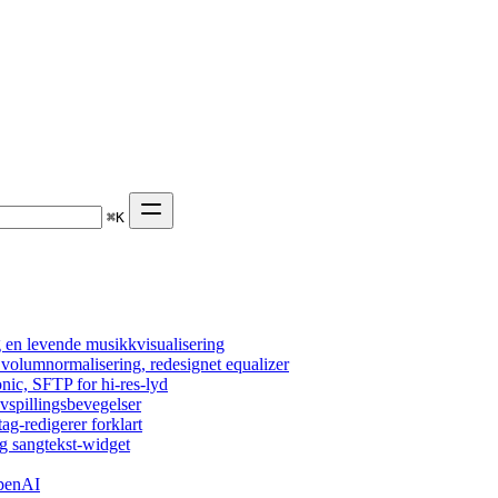
⌘
K
 en levende musikkvisualisering
, volumnormalisering, redesignet equalizer
nic, SFTP for hi-res-lyd
vspillingsbevegelser
tag-redigerer forklart
g sangtekst-widget
OpenAI