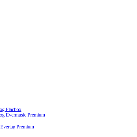
 og Flacbox
c og Evermusic Premium
g Evertag Premium