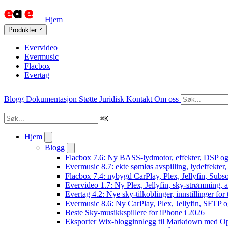
Hjem
Produkter
Evervideo
Evermusic
Flacbox
Evertag
Blogg
Dokumentasjon
Støtte
Juridisk
Kontakt
Om oss
⌘
K
Hjem
Blogg
Flacbox 7.6: Ny BASS-lydmotor, effekter, DSP og
Evermusic 8.7: ekte sømløs avspilling, lydeffekter
Flacbox 7.4: nybygd CarPlay, Plex, Jellyfin, Subso
Evervideo 1.7: Ny Plex, Jellyfin, sky-strømming, a
Evertag 4.2: Nye sky-tilkoblinger, innstillinger for 
Evermusic 8.6: Ny CarPlay, Plex, Jellyfin, SFTP o
Beste Sky-musikkspillere for iPhone i 2026
Eksporter Wix-blogginnlegg til Markdown med 