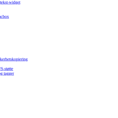
tekst-widget
acbox
kkerhetskopiering
S-støtte
og tagger