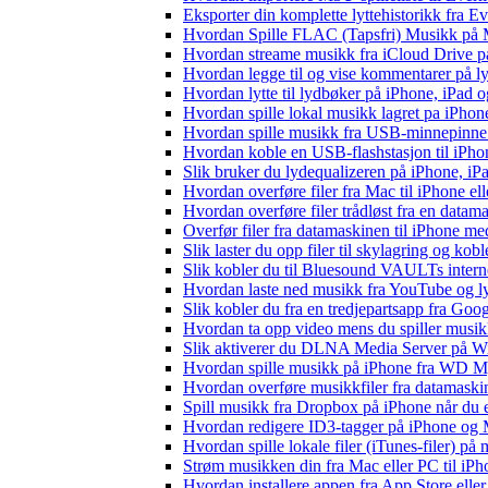
Eksporter din komplette lyttehistorikk fra E
Hvordan Spille FLAC (Tapsfri) Musikk på 
Hvordan streame musikk fra iCloud Drive p
Hvordan legge til og vise kommentarer på 
Hvordan lytte til lydbøker på iPhone, iPad
Hvordan spille lokal musikk lagret pa iPhon
Hvordan spille musikk fra USB-minnepinne
Hvordan koble en USB-flashstasjon til iPhone 
Slik bruker du lydequalizeren på iPhone, i
Hvordan overføre filer fra Mac til iPhone el
Hvordan overføre filer trådløst fra en data
Overfør filer fra datamaskinen til iPhone 
Slik laster du opp filer til skylagring og kob
Slik kobler du til Bluesound VAULTs intern
Hvordan laste ned musikk fra YouTube og lyt
Slik kobler du fra en tredjepartsapp fra Goo
Hvordan ta opp video mens du spiller musi
Slik aktiverer du DLNA Media Server på Wi
Hvordan spille musikk på iPhone fra WD
Hvordan overføre musikkfiler fra datamaski
Spill musikk fra Dropbox på iPhone når du e
Hvordan redigere ID3-tagger på iPhone og
Hvordan spille lokale filer (iTunes-filer) på
Strøm musikken din fra Mac eller PC til i
Hvordan installere appen fra App Store elle