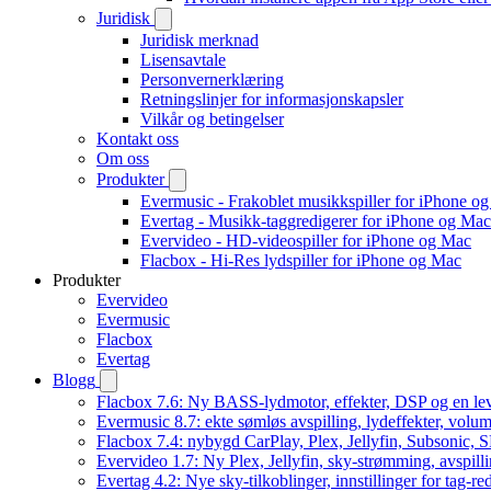
Juridisk
Juridisk merknad
Lisensavtale
Personvernerklæring
Retningslinjer for informasjonskapsler
Vilkår og betingelser
Kontakt oss
Om oss
Produkter
Evermusic - Frakoblet musikkspiller for iPhone o
Evertag - Musikk-taggredigerer for iPhone og Mac
Evervideo - HD-videospiller for iPhone og Mac
Flacbox - Hi-Res lydspiller for iPhone og Mac
Produkter
Evervideo
Evermusic
Flacbox
Evertag
Blogg
Flacbox 7.6: Ny BASS-lydmotor, effekter, DSP og en le
Evermusic 8.7: ekte sømløs avspilling, lydeffekter, volum
Flacbox 7.4: nybygd CarPlay, Plex, Jellyfin, Subsonic, S
Evervideo 1.7: Ny Plex, Jellyfin, sky-strømming, avspill
Evertag 4.2: Nye sky-tilkoblinger, innstillinger for tag-red