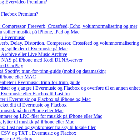
 og Evervideo Premium?
g Flacbox Premium?
x: Compressor, Freeverb, Crossfeed, Echo, volumnormalisering og mer
du spiller musikk på iPhone, iPad og Mac
g i Evermusic
everb, Delay, Distortion, Compressor, Crossfeed og volumnormalisering
r og spille dem i Evermusic på Mac
t Archive eller Live Music Archive
ux / NAS på iPhone med Kodi DLNA-server
med CarPlay
å Spotify: trinn-for-trinn-guide (mobil og datamaskin)
å iPhone eller MAC
nheter i Evermusic: trinn-for-trinn-guide
rtister og sjangre i Evermusic og Flacbox og overføre til en annen enhet
Evermusic eller Flacbox til Last.fm
ter i Evermusic og Flacbox på iPhone og Mac
teket ditt til Evermusic og Flacbox
l musikk på din iPhone eller Mac
ntarer og LRC-filer for musikk på iPhone eller Mac
ytter til musikk på iPhone eller Mac
: Last ned og synkroniser fra sky til lokale filer
, CSV og TXT i Evermusic og Flacbox
music og Flacbox