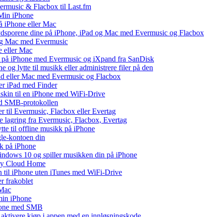
vermusic & Flacbox til Last.fm
Min iPhone
å iPhone eller Mac
lydsporene dine på iPhone, iPad og Mac med Evermusic og Flacbox
 og Mac med Evermusic
e eller Mac
 på iPhone med Evermusic og iXpand fra SanDisk
og lytte til musikk eller administrere filer på den
Pad eller Mac med Evermusic og Flacbox
ler iPad med Finder
maskin til en iPhone med WiFi-Drive
med SMB-protokollen
ler til Evermusic, Flacbox eller Evertag
e lagring fra Evermusic, Flacbox, Evertag
te til offline musikk på iPhone
gle-kontoen din
kk på iPhone
ndows 10 og spiller musikken din på iPhone
 My Cloud Home
n til iPhone uten iTunes med WiFi-Drive
r frakoblet
 Mac
 min iPhone
Phone med SMB
r aktivere kjøp i appen med en innløsningskode