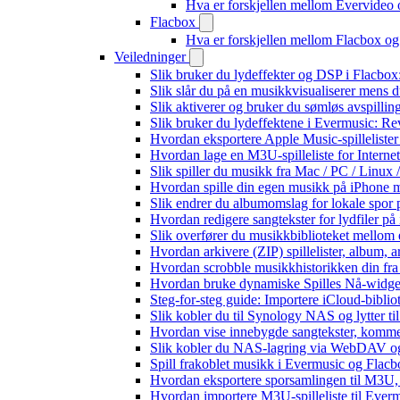
Hva er forskjellen mellom Evervideo
Flacbox
Hva er forskjellen mellom Flacbox o
Veiledninger
Slik bruker du lydeffekter og DSP i Flacbo
Slik slår du på en musikkvisualiserer mens 
Slik aktiverer og bruker du sømløs avspillin
Slik bruker du lydeffektene i Evermusic: R
Hvordan eksportere Apple Music-spilleliste
Hvordan lage en M3U-spilleliste for Interne
Slik spiller du musikk fra Mac / PC / Lin
Hvordan spille din egen musikk på iPhone 
Slik endrer du albumomslag for lokale spor p
Hvordan redigere sangtekster for lydfiler p
Slik overfører du musikkbiblioteket mellom e
Hvordan arkivere (ZIP) spillelister, album, a
Hvordan scrobble musikkhistorikken din fra 
Hvordan bruke dynamiske Spilles Nå-widge
Steg-for-steg guide: Importere iCloud-biblio
Slik kobler du til Synology NAS og lytter ti
Hvordan vise innebygde sangtekster, komme
Slik kobler du NAS-lagring via WebDAV og l
Spill frakoblet musikk i Evermusic og Flacbox
Hvordan eksportere sporsamlingen til M3U
Hvordan importere M3U-spilleliste til Ever