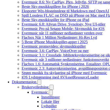
Evermusic 8.6: Ny CarPlay, Plex, Jellyfin, SFTP og sang
Beste Sky-musikkspillere for iPhone i 2026
Eksporter Wix-blogginnlegg til Markdown med OpenAI
Spill Lossless FLAC og DSD på iPhone og Mac med Fl
Beste Sky-musikkspiller for iPhone og iPad
Evermusic 6.8: Aliyun Drive, Synology, Nye UI-stiler
Evermusic Pro på Setapp Mobile: Skymusikk for iOS
Evermusic når 11 millioner nedlastinger verden over
Flacbox Når 1 Million Nedlastinger: Hi-Res Lyd
5 Beste iPhone Musikkspiller-apper i 2025
Evermusic promovideo: skymusikkspiller
Evermusic 3.6: CarPlay, VoiceOver og mer
Evermusic 3.1: Crossfade, biblioteksynkronisering og si
Evermusic når 3 millioner nedlastinger: funksjonsoverikt
Flacbox 1.6: Automatisk Synkronisering, Equalizer, OPU
Evermusic 2.3: Autosynkronisering, avspillingsposisjon 
Strøm musikk fra skylagring på iPhone med Evermusic
iOS Lydstrømming med AVAssetResourceLoader
Dokumentasjon
Brukerveiledning
Evermusic
Innstillinger
Lokale filer
Lydspiller