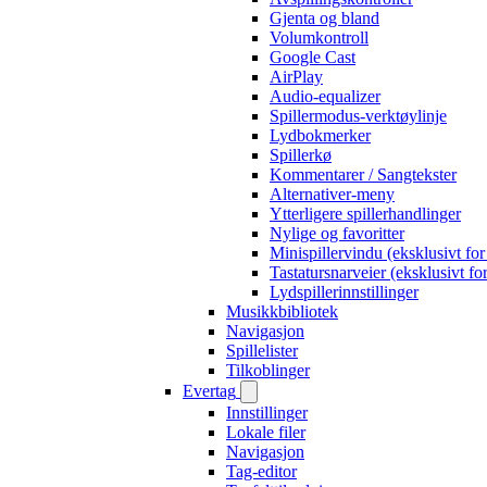
Gjenta og bland
Volumkontroll
Google Cast
AirPlay
Audio-equalizer
Spillermodus-verktøylinje
Lydbokmerker
Spillerkø
Kommentarer / Sangtekster
Alternativer-meny
Ytterligere spillerhandlinger
Nylige og favoritter
Minispillervindu (eksklusivt fo
Tastatursnarveier (eksklusivt f
Lydspillerinnstillinger
Musikkbibliotek
Navigasjon
Spillelister
Tilkoblinger
Evertag
Innstillinger
Lokale filer
Navigasjon
Tag-editor