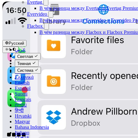
Evertag
В чём разница между Evertag и Evertag Premiu
Evervideo
В чём разница между Evervideo и Evervideo P
Flacbox
В чём разница между Flacbox и Flacbox Premi
Русский
عربي
Català
Светлая
Čeština
Темная
Dansk
Система
Deutsch
Ελληνικά
English
Español
Suomi
Français
עברית
हिन्दी
Hrvatski
Magyar
Bahasa Indonesia
Italiano