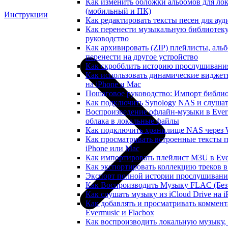
Как изменить обложки альбомов для лок
(мобильный и ПК)
Инструкции
Как редактировать тексты песен для ау
Как перенести музыкальную библиотеку
руководство
Как архивировать (ZIP) плейлисты, альб
перенести на другое устройство
Как скробблить историю прослушивания 
Как использовать динамические виджеты
на iPhone и Mac
Пошаговое руководство: Импорт библиот
Как подключить Synology NAS и слушат
Воспроизведение офлайн-музыки в Everm
облака в локальные файлы
Как подключить хранилище NAS через 
Как просматривать встроенные тексты 
iPhone или Mac
Как импортировать плейлист M3U в Ever
Как экспортировать коллекцию треков в
Экспорт полной истории прослушивания 
Как Воспроизводить Музыку FLAC (Без 
Как слушать музыку из iCloud Drive на 
Как добавлять и просматривать коммент
Evermusic и Flacbox
Как воспроизводить локальную музыку,