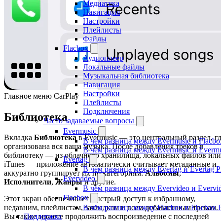
Медиатека
Навигация
Настройки
Плейлисты
Файлы
Flacbox
Аудиоплеер
Локальные файлы
Музыкальная библиотека
Навигация
Настройки
Главное меню CarPlay
Плейлисты
Подключения
Библиотека
Часто задаваемые вопросы
Evermusic
Вкладка
Библиотека
в Evermusic — это центральный раздел, г
В чём разница между Evermusic и Flacbo
организована вся ваша музыка. После добавления треков в
В чём разница между Evermusic и Everm
библиотеку — из облачного хранилища, локальных файлов или
Evertag
iTunes — приложение автоматически считывает метаданные и
В чём разница между Evertag и Evertag 
аккуратно группирует их по категориям:
Альбомы
,
Evervideo
Исполнители
,
Жанры
и другие.
В чём разница между Evervideo и Evervi
Flacbox
Этот экран обеспечивает быстрый доступ к избранному,
В чём разница между Flacbox и Flacbox 
недавним, плейлистам, закладкам и всем добавленным трекам.
Поддержка
Вы также можете продолжить воспроизведение с последней