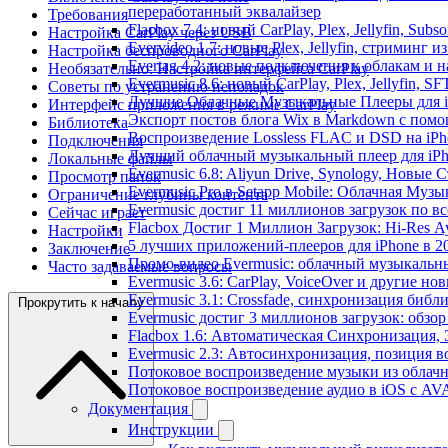
переработанный эквалайзер
Требования
Flacbox 7.4: новый CarPlay, Plex, Jellyfin, Sub
Настройка CarPlay через USB
Evervideo 1.7: новые Plex, Jellyfin, стриминг 
Настройка беспроводного CarPlay
Evertag 4.2: новые подключения к облакам и н
Необязательно: Настройка интерфейса CarPlay
Evermusic 8.6: новый CarPlay, Plex, Jellyfin, S
Советы по устранению неполадок
Лучшие Облачные Музыкальные Плееры для iP
Интерфейс приложения в режиме CarPlay
Экспорт постов блога Wix в Markdown с пом
Библиотека
Воспроизведение Lossless FLAC и DSD на iPho
Подключения
Лучший облачный музыкальный плеер для iPh
Локальные файлы
Evermusic 6.8: Aliyun Drive, Synology, Новые 
Просмотр папок
Evermusic Pro в Setapp Mobile: Облачная Музы
Ограничение глубины контента
Evermusic достиг 11 миллионов загрузок по в
Сейчас играет
Flacbox Достиг 1 Миллион Загрузок: Hi-Res А
Настройки
5 лучших приложений-плееров для iPhone в 2
Заключение
Промо-видео Evermusic: облачный музыкальн
Часто задаваемые вопросы
Evermusic 3.6: CarPlay, VoiceOver и другие но
Evermusic 3.1: Crossfade, синхронизация библ
Прокрутить к началу
Evermusic достиг 3 миллионов загрузок: обзо
Flacbox 1.6: Автоматическая Синхронизация
Evermusic 2.3: Автосинхронизация, позиция в
Потоковое воспроизведение музыки из облачн
Потоковое воспроизведение аудио в iOS с AVA
Документация
Инструкции