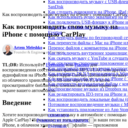
Как воспроизводить музыку с USB-флешк
SanDisk
Как слушать аудиокниги на iPhone, iPad
Как воспроизводить свою музыку на iPhone с помощью CarPlay
Как использовать аудио эквалайзер на iP
Как подключить USB-флешку к iPhone и
Как воспроизводить свою музыку на
Как загрузить файлы в облачное хранили
Evertag
iPhone с помощью CarPlay
Как передать файлы по беспроводной се
Как перенести файлы с Mac на iPhone ил
Artem Meleshko
Перенос файлов с компьютера на iPhon
Founder & Engineer at Everappz
Как подключить внутреннее хранилище B
Как скачать музыку с YouTube и слушат
Как отключить стороннее приложение от
TL;DR:
Используйте
Evermusic
или
Flacbox
для
Как записывать видео во время воспрои
воспроизведения собственных файлов MP3, FLAC или других
Как включить DLNA медиасервер в Wind
аудиофайлов на iPhone через Apple CarPlay. Добавляйте музыку
Как воспроизводить музыку на iPhone 
из облачного хранилища, USB или через Wi-Fi, а затем
Как перенести музыкальные файлы с ком
просматривайте библиотеку, плейлисты и папки прямо на
Воспроизведение музыки из Dropbox на
экране вашего автомобиля.
Как редактировать ID3-теги на iPhone и
Как воспроизводить локальные файлы (ф
Введение
Потоковое воспроизведение музыки с M
Как установить приложение из App Sto
Хотите воспроизводить свою музыку в автомобиле с помощью
промокода
Apple CarPlay? Независимо от того, хранятся ли ваши песни на
Руководство пользователя
iPhone, в облачном хранилище или офлайн — приложения
Evermusic