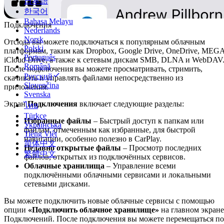
日本語
한국어
Bahasa Melayu
Подключения
Nederlands
Norsk
Отсюда вы можете подключаться к популярным облачным
Polski
платформам, таким как Dropbox, Google Drive, OneDrive, MEGA
Português
iCloud Drive, а также к сетевым дискам SMB, DLNA и WebDAV
Română
После подключения вы можете просматривать, стримить,
Русский
скачивать и управлять файлами непосредственно из
Slovenčina
приложения.
Svenska
Экран
Подключения
включает следующие разделы:
ไทย
Türkçe
Избранные файлы
– Быстрый доступ к папкам или
Українська
файлам, отмеченным как избранные, для быстрой
Tiếng Việt
навигации, особенно полезно в CarPlay.
简体中文
Недавно открытые файлы
– Просмотр последних
繁體中文
файлов, открытых из подключённых сервисов.
Облачные хранилища
– Управление всеми
подключёнными облачными сервисами и локальными
сетевыми дисками.
Вы можете подключить новые облачные сервисы с помощью
опции
«Подключить облачное хранилище»
на главном экране
Подключений. После подключения вы можете перемещаться по