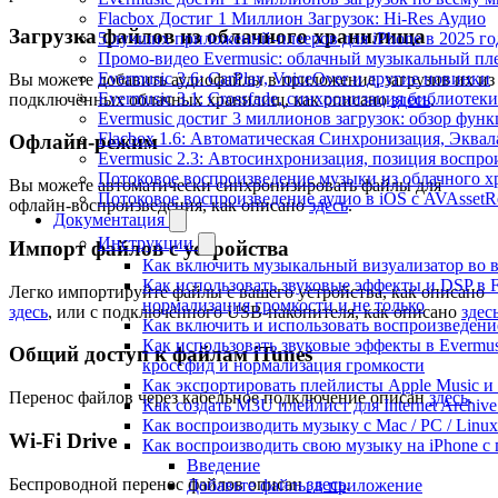
Flacbox Достиг 1 Миллион Загрузок: Hi-Res Аудио
Загрузка файлов из облачного хранилища
5 лучших приложений-плееров для iPhone в 2025 го
Промо-видео Evermusic: облачный музыкальный пл
Evermusic 3.6: CarPlay, VoiceOver и другие новинки
Вы можете добавить аудиофайлы в приложение, загрузив их из
Evermusic 3.1: Crossfade, синхронизация библиотек
подключённых облачных хранилищ, как описано
здесь
.
Evermusic достиг 3 миллионов загрузок: обзор фун
Flacbox 1.6: Автоматическая Синхронизация, Эква
Офлайн-режим
Evermusic 2.3: Автосинхронизация, позиция воспро
Потоковое воспроизведение музыки из облачного хр
Вы можете автоматически синхронизировать файлы для
Потоковое воспроизведение аудио в iOS с AVAssetR
офлайн-воспроизведения, как описано
здесь
.
Документация
Инструкции
Импорт файлов с устройства
Как включить музыкальный визуализатор во в
Как использовать звуковые эффекты и DSP в Fla
Легко импортируйте файлы с вашего устройства, как описано
нормализация громкости и не только
здесь
, или с подключённого USB-накопителя, как описано
здес
Как включить и использовать воспроизведение
Как использовать звуковые эффекты в Evermus
Общий доступ к файлам iTunes
кроссфид и нормализация громкости
Как экспортировать плейлисты Apple Music и 
Перенос файлов через кабельное подключение описан
здесь
.
Как создать M3U плейлист для Internet Archive
Как воспроизводить музыку с Mac / PC / Lin
Wi-Fi Drive
Как воспроизводить свою музыку на iPhone с
Введение
Беспроводной перенос файлов описан
здесь
.
Добавьте файлы в приложение