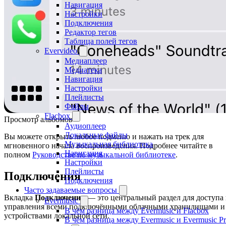
Навигация
Настройки
Подключения
Редактор тегов
Таблица полей тегов
Evervideo
Медиаплеер
Медиатека
Навигация
Настройки
Плейлисты
Файлы
Flacbox
Просмотр альбомов
Аудиоплеер
Локальные файлы
Вы можете открыть любое подменю и нажать на трек для
Музыкальная библиотека
мгновенного начала воспроизведения. Подробнее читайте в
Навигация
полном
Руководстве по музыкальной библиотеке
.
Настройки
Плейлисты
Подключения
Подключения
Часто задаваемые вопросы
Вкладка
Подключения
— это центральный раздел для доступа
Evermusic
управления всеми подключёнными облачными хранилищами и
В чём разница между Evermusic и Flacbox
устройствами локальной сети.
В чём разница между Evermusic и Evermusic P