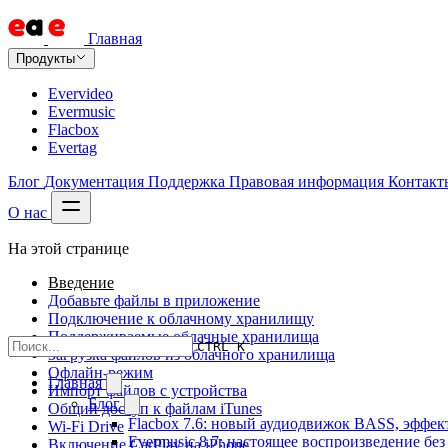
Главная
Продукты
Evervideo
Evermusic
Flacbox
Evertag
Блог
Документация
Поддержка
Правовая информация
Контакт
О нас
На этой странице
Введение
Добавьте файлы в приложение
Подключение к облачному хранилищу
Поддерживаемые облачные хранилища
CTRL K
Загрузка файлов из облачного хранилища
Офлайн-режим
Главная
Импорт файлов с устройства
Блог
Общий доступ к файлам iTunes
Flacbox 7.6: новый аудиодвижок BASS, эффе
Wi-Fi Drive
Evermusic 8.7: настоящее воспроизведение без
Включение CarPlay на iPhone