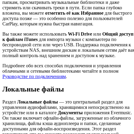
папкам, просматривать музыкальные библиотеки и даже
стримить или скачивать треки в пути. Если папка глубоко
вложена, вы можете
отметить её как Избранное
для быстрого
доступа позже — это особенно полезно для пользователей
CarPlay, которым нужна быстрая навигация.
Вы также можете использовать
Wi-Fi Drive
или
Общий доступ
к файлам iTunes
для импорта музыки с компьютера по
беспроводной сети или через USB. Поддержка подключения к
устройствам NAS, внешним дискам и локальным сетям даёт ва
полный контроль над хранением и доступом к музыке.
Подробнее обо всех способах подключения и управления
облачными и сетевыми библиотеками читайте в полном
Руководстве по подключениям
.
Локальные файлы
Раздел
Локальные файлы
— это центральный раздел для
управления аудиофайлами, хранящимися непосредственно на
устройстве или в каталоге
Документы
приложения Evermusic.
Он также включает офлайн-файлы, загруженные из облачного
хранилища, файлы кэша аудиоплеера и папки, сделанные
доступными для офлайн-воспроизведения. Этот раздел