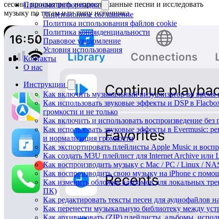
сессии, просмотреть непрослушанные песни и исследовать
Правовая информация
музыку по тегам или типу источника.
Лицензионное соглашение
Политика использования файлов cookie
Политика конфиденциальности
Правовое уведомление
Условия использования
Контакты
О нас
Инструкции
Как включить музыкальный визуализатор во время в
Как использовать звуковые эффекты и DSP в Flacbox:
громкости и не только
Как включить и использовать воспроизведение без п
Как использовать звуковые эффекты в Evermusic: ре
и нормализация громкости
Как экспортировать плейлисты Apple Music и воспр
Как создать M3U плейлист для Internet Archive или L
Как воспроизводить музыку с Mac / PC / Linux / N
Как воспроизводить свою музыку на iPhone с помо
Как изменить обложки альбомов для локальных трек
ПК)
Как редактировать тексты песен для аудиофайлов 
Как перенести музыкальную библиотеку между устр
Как архивировать (ZIP) плейлисты, альбомы, испол