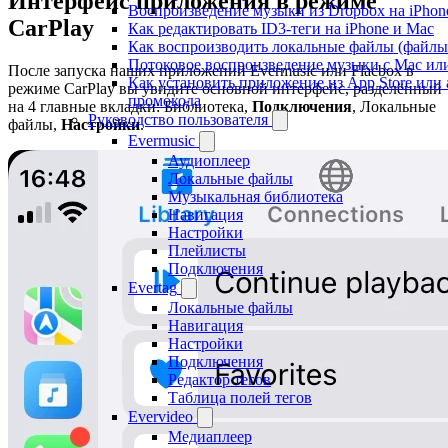
Интерфейс приложения в режиме
Воспроизведение музыки из Dropbox на iPhon
CarPlay
Как редактировать ID3-теги на iPhone и Mac
Как воспроизводить локальные файлы (файлы i
Потоковое воспроизведение музыки с Mac ил
После запуска наших приложений Evermusic или Flacbox в
Как установить приложение из App Store ил
режиме CarPlay вы увидите основной интерфейс, разделённый
промокода
на 4 главные вкладки: Библиотека,
Подключения
, Локальные
Руководство пользователя
файлы,
Настройки
.
Evermusic
Аудиоплеер
Локальные файлы
Музыкальная библиотека
Навигация
Настройки
Плейлисты
Подключения
Evertag
Локальные файлы
Навигация
Настройки
Подключения
Редактор тегов
Таблица полей тегов
Evervideo
Медиаплеер