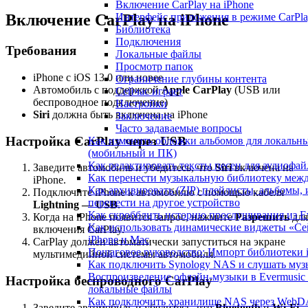
Включение CarPlay на iPhone
Интерфейс приложения в режиме CarPl
Включение CarPlay на iPhone
Библиотека
Подключения
Требования
Локальные файлы
Просмотр папок
iPhone с iOS 13.0 или новее
Ограничение глубины контента
Автомобиль с поддержкой
Apple CarPlay
(USB или
Сейчас играет
беспроводное подключение)
Настройки
Siri
должна быть включена на iPhone
Заключение
Часто задаваемые вопросы
Настройка CarPlay через USB
Как изменить обложки альбомов для локальных
(мобильный и ПК)
Как редактировать тексты песен для аудиофа
Заведите автомобиль и убедитесь, что
Siri
включена на
Как перенести музыкальную библиотеку между
iPhone.
Как архивировать (ZIP) плейлисты, альбомы, 
Подключите iPhone к автомобилю с помощью кабеля
перенести на другое устройство
Lightning — USB
.
Как скробблить историю прослушивания из Eve
Когда на iPhone появится запрос, нажмите
Разрешить
для
Как использовать динамические виджеты «Сей
включения CarPlay.
iPhone и Mac
CarPlay должен автоматически запуститься на экране
Пошаговое руководство: Импорт библиотеки iC
мультимедийной системы автомобиля.
Как подключить Synology NAS и слушать муз
Воспроизведение офлайн-музыки в Evermusic и
Настройка беспроводного CarPlay
локальные файлы
Как подключить хранилище NAS через WebDA
Заведите автомобиль и убедитесь, что
Bluetooth
и
Wi-Fi