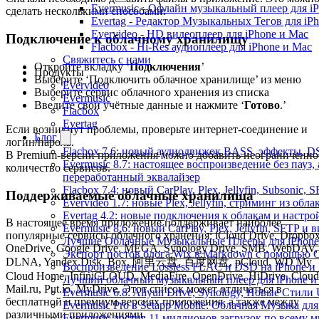
Evermusic - Офлайн музыкальный плеер для i
сделать несколькими способами:
Evertag - Редактор Музыкальных Тегов для iP
Evervideo - HD видеоплеер для iPhone и Mac
Подключение к облачному хранилищу
Flacbox - Hi-Res аудиоплеер для iPhone и Mac
Свяжитесь с нами
Откройте вкладку ‘
Подключения
’
Продукты
Выберите ‘Подключить облачное хранилище’ из меню
Evervideo
Выберите сервис облачного хранения из списка
Evermusic
Введите свои учётные данные и нажмите ‘
Готово
.’
Flacbox
Evertag
Если возникнут проблемы, проверьте интернет-соединение и
Блог
логин/пароль.
Flacbox 7.6: новый аудиодвижок BASS, эффекты, D
В Premium-версии приложения можно добавить неограниченно
Evermusic 8.7: настоящее воспроизведение без пауз
количество сервисов.
переработанный эквалайзер
Flacbox 7.4: новый CarPlay, Plex, Jellyfin, Subsonic,
Поддерживаемые облачные хранилища
Evervideo 1.7: новые Plex, Jellyfin, стриминг из об
Evertag 4.2: новые подключения к облакам и настро
В настоящее время приложение поддерживает наиболее
Evermusic 8.6: новый CarPlay, Plex, Jellyfin, SFTP и 
популярные сервисы облачного хранения: iCloud Drive, Dropbox
Лучшие Облачные Музыкальные Плееры для iPhone 
OneDrive, Google Drive, MEGA, Synology Drive, SMB, WebDAV,
Экспорт постов блога Wix в Markdown с помощью 
DLNA, Yandex.Disk, Box, 阿里云盘, 百度网盘, pCloud, WD My
Воспроизведение Lossless FLAC и DSD на iPhone и 
Cloud Home, InfiniCLOUD, MediaFire, OpenDrive, HiDrive, Cloud
Лучший облачный музыкальный плеер для iPhone и 
Mail.ru, Put.io, MyDrive. Этот список может отличаться в
Evermusic 6.8: Aliyun Drive, Synology, Новые Стили 
бесплатной и премиум-версиях приложения, а также между
Evermusic Pro в Setapp Mobile: Облачная Музыка для
различными приложениями.
Evermusic достиг 11 миллионов загрузок по всему 