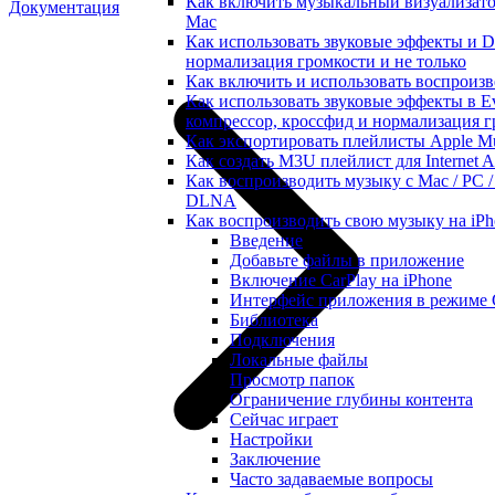
Как включить музыкальный визуализатор
Документация
Mac
Как использовать звуковые эффекты и DSP
нормализация громкости и не только
Как включить и использовать воспроизве
Как использовать звуковые эффекты в Ev
компрессор, кроссфид и нормализация 
Как экспортировать плейлисты Apple Mu
Как создать M3U плейлист для Internet A
Как воспроизводить музыку с Mac / PC /
DLNA
Как воспроизводить свою музыку на iPh
Введение
Добавьте файлы в приложение
Включение CarPlay на iPhone
Интерфейс приложения в режиме 
Библиотека
Подключения
Локальные файлы
Просмотр папок
Ограничение глубины контента
Сейчас играет
Настройки
Заключение
Часто задаваемые вопросы