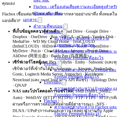
และ Mac
คุณเอง
Flacbox - เครื่องเล่นเสียงความละเอียดสูงสำหรั
iPhone และ Mac
Flacbox เชื่อมต่อกับแหล่งที่มาที่หลากหลายอย่างน่าทึ่ง ทั้งหมดใ
เอกสาร
แอปเดียว:
คำถามที่พบบ่อย
ที่เก็บข้อมูลคลาวด์ส่วนตัว:
iCloud Drive · Google Drive ·
Evermusic
Dropbox · OneDrive · Box · MEGA · pCloud · Yandex Disk ·
อะไรคือความแตกต่างระหว่าง
MediaFire · WD My Cloud Home · TeraCLOUD
Evermusic และ Flacbox
(InfiniCLOUD) · HiDrive · IceDrive · Koofr · OpenDrive ·
MyDrive · Put.io · Cloud Mail.ru · Internxt · Proton Drive ·
ความแตกต่างระหว่าง Evermusic แ
AliDrive (阿里云盘) · Baidu Pan (百度网盘)
Evermusic Premium คืออะไร
เซิร์ฟเวอร์โฮสต์เอง:
Plex · Jellyfin · Emby · Subsonic (และท
Evertag
เซิร์ฟเวอร์ที่เข้ากันได้กับ Subsonic — Airsonic, Funkwhale,
ความแตกต่างระหว่าง Evertag และ
Gonic, Logitech Media Server, Ampache) · Navidrome ·
Evertag Premium คืออะไร
Nextcloud (และ ownCloud ผ่าน API ที่แชร์) · Synology Driv
Evervideo
· QNAP
ความแตกต่างระหว่าง Evervideo แ
NAS และโปรโตคอลการแชร์ไฟล์:
SMB (SMB1, SMB2,
Evervideo Premium คืออะไร?
Auto) · WebDAV (HTTP / HTTPS) · FTP / FTPS · SFTP (รหั
Flacbox
ผ่านหรือการตรวจสอบสิทธิ์ด้วยคีย์สาธารณะ) · NFS ·
ความแตกต่างระหว่าง Flacbox และ
DLNA / UPnP (การเล่นและดาวน์โหลด) ทำงานกับ Apple
Flacbox Premium คืออะไร?