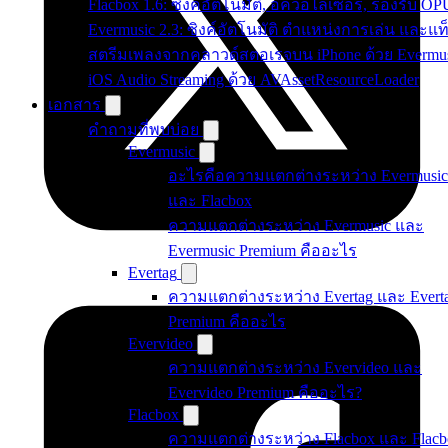
Flacbox 1.6: ซิงค์อัตโนมัติ, อีควอไลเซอร์, รองรับ O
Evermusic 2.3: ซิงค์อัตโนมัติ ตำแหน่งการเล่น และแท
สตรีมเพลงจากคลาวด์สตอเรจบน iPhone ด้วย Evermu
iOS Audio Streaming ด้วย AVAssetResourceLoader
เอกสาร
คำถามที่พบบ่อย
Evermusic
อะไรคือความแตกต่างระหว่าง Evermusic
และ Flacbox
ความแตกต่างระหว่าง Evermusic และ
Evermusic Premium คืออะไร
Evertag
ความแตกต่างระหว่าง Evertag และ Evert
Premium คืออะไร
Evervideo
ความแตกต่างระหว่าง Evervideo และ
Evervideo Premium คืออะไร?
Flacbox
ความแตกต่างระหว่าง Flacbox และ Flacb