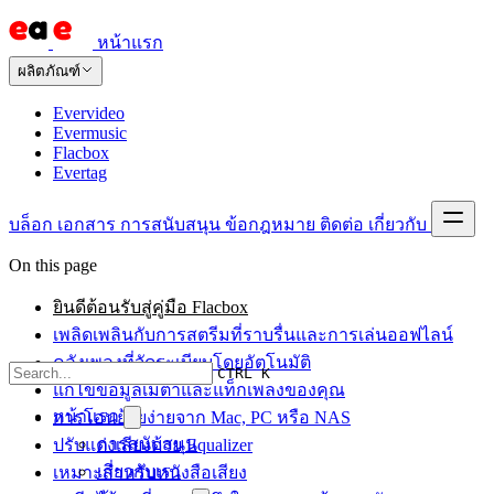
หน้าแรก
ผลิตภัณฑ์
Evervideo
Evermusic
Flacbox
Evertag
บล็อก
เอกสาร
การสนับสนุน
ข้อกฎหมาย
ติดต่อ
เกี่ยวกับ
On this page
ยินดีต้อนรับสู่คู่มือ Flacbox
เพลิดเพลินกับการสตรีมที่ราบรื่นและการเล่นออฟไลน์
คลังเพลงที่จัดระเบียบโดยอัตโนมัติ
CTRL K
แก้ไขข้อมูลเมตาและแท็กเพลงของคุณ
หน้าแรก
การโอนย้ายง่ายจาก Mac, PC หรือ NAS
การสนับสนุน
ปรับแต่งเสียงด้วย Equalizer
เกี่ยวกับเรา
เหมาะสำหรับหนังสือเสียง