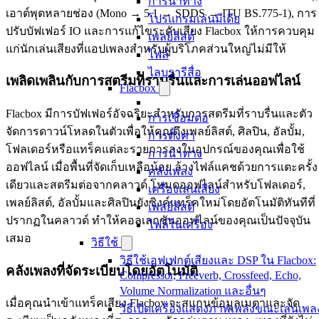
การนำทาง
เอาต์พุตหลายช่อง (Mono → 5.1 → SDDS → ITU BS.775-1), การ
โปรแกรมเล่นมีเดีย
ปรับบัฟเฟอร์ IO และการแก้ไขระดับเสียง Flacbox ให้การควบคุม
เพลย์ลิสต์
แก่นักเล่นเสียงที่แอปเพลงสำหรับผู้บริโภคส่วนใหญ่ไม่มีให้
ไฟล์
ไลบรารีสื่อ
เพลิดเพลินกับการสตรีมที่ราบรื่นและการเล่นออฟไลน์
Flacbox
Flacbox มีการบัฟเฟอร์อัจฉริยะสำหรับการสตรีมที่ราบรื่นและตัว
การเชื่อมต่อ
จัดการดาวน์โหลดในตัวเพื่อให้คุณดึงเพลย์ลิสต์, ศิลปิน, อัลบั้ม,
การตั้งค่า
โฟลเดอร์หรือแทร็คแต่ละรายการลงในอุปกรณ์ของคุณเพื่อใช้
การนำทาง
ออฟไลน์ เมื่อพื้นที่จัดเก็บเหลือน้อย ล้างไฟล์แคชด้วยการแตะครั้ง
คลังเพลง
เดียวและสตรีมต่อจากคลาวด์ โหมดออฟไลน์สำหรับโฟลเดอร์,
เครื่องเล่นเสียง
เพลย์ลิสต์, อัลบั้มและศิลปินยังซิงค์แทร็คใหม่โดยอัตโนมัติทันทีที่
เพลย์ลิสต์
ปรากฏในคลาวด์ ทำให้คอลเลกชันออฟไลน์ของคุณเป็นปัจจุบัน
ไฟล์ในเครื่อง
เสมอ
วิธีใช้
วิธีใช้เอฟเฟกต์เสียงและ DSP ใน Flacbox:
คลังเพลงที่จัดระเบียบโดยอัตโนมัติ
Compressor, Freeverb, Crossfeed, Echo,
Volume Normalization และอื่นๆ
เมื่อคุณนำเข้าแทร็คเสียง Flacbox จะสแกนข้อมูลเมตาและจัด
วิธีเปิดเครื่องแสดงภาพเพลงขณะเล่นเพล