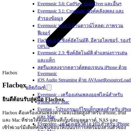
Evermusic 3.6: CarPlay, VoiceOver และอื่นๆ
Evermusic 3.1: Crossfade, ซิงค์คลังเพลง และ
สำรองข้อมูล
Evermusic ทะลุ 3 ล้านดาวน์โหลด: ภาพรวม
ฟีเจอร์
Flacbox 1.6: ซิงค์อัตโนมัติ, อีควอไลเซอร์, รองร
OPUS
Evermusic 2.3: ซิงค์อัตโนมัติ ตำแหน่งการเล่น
และแท็ก
สตรีมเพลงจากคลาวด์สตอเรจบน iPhone ด้วย
Flacbox
Evermusic
iOS Audio Streaming ด้วย AVAssetResourceLoad
Flacbox
ผลิตภัณฑ์
Evermusic - เครื่องเล่นเพลงออฟไลน์สำหรับ
ยินดีต้อนรับสู่คู่มือ Flacbox
iPhone และ Mac
Evertag - โปรแกรมแก้ไขแท็กเพลงสำหรับ iPho
Flacbox คือเครื่องเล่นเพลงความละเอียดสูงสำหรับ iPhone, iPad
และ Mac
และ Mac ที่ช่วยให้คุณเปลี่ยนที่เก็บข้อมูลคลาวด์, NAS และ
Evervideo - เครื่องเล่นวิดีโอ HD สำหรับ iPhone
เซิร์ฟเวอร์มีเดียที่คุณชื่นชอบให้เป็นบริการสตรีมมิ่งส่วนตัวของ