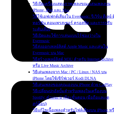
วิธีเปิดเครื่องแสดงภาพเพลงขณะเล่นเพลงบน
iPhone, iPad และ Mac
วิธีใช้เอฟเฟกต์เสียงใน Evermusic: รีเวิร์บ ดีเลย์ 
ทอร์ชัน คอมเพรสเซอร์ ครอสฟีด และการปรับ
ระดับเสียง
วิธีเปิดและใช้การเล่นแบบไร้ช่องว่างใน
Evermusic
วิธีส่งออกเพลย์ลิสต์ Apple Music และเล่นใน
Evermusic บน Mac
วิธีสร้างเพลย์ลิสต์ M3U สำหรับ Internet Archive
หรือ Live Music Archive
วิธีเล่นเพลงจาก Mac / PC / Linux / NAS บน
iPhone โดยใช้เซิร์ฟเวอร์ Kodi DLNA
วิธีเล่นเพลงของคุณเองบน iPhone ด้วย CarPlay
วิธีเปลี่ยนปกอัลบั้มสำหรับเพลงในเครื่องบน
Spotify: คำแนะนำทีละขั้นตอน (มือถือและเด
สก์ท็อป)
วิธีแก้ไขเนื้อเพลงสำหรับไฟล์เสียงบน iPhone หร