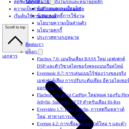
ข้อกฎหมาย
สตรีมได้ทุกที่ — รวมถึงในรถและหน้าจอหลัก
ข้อกำหนดและเงื่อนไข
ความเป็นส่วนตัวและความปลอดภัย
ข้อตกลงสิทธิ์การใช้งาน
เริ่มต้นใช้งาน Flacbox
นโยบายความเป็นส่วนตัว
Scroll to top
นโยบายคุกกี้
ประกาศทางกฎหมาย
ติดต่อเรา
บล็อก
เอกสาร
Flacbox 7.6: เอนจินเสียง BASS ใหม่ เอฟเฟกต์
DSP และตัววิชวลไลเซอร์เพลงแบบเรียลไทม์
Evermusic 8.7: การเล่นแบบไร้ช่องว่างของจริง
เอฟเฟกต์เสียง การปรับระดับเสียง อีควอไลเซอร์ท
ออกแบบใหม่
Flacbox 7.4: สร้าง CarPlay ใหม่หมด รองรับ Plex
Jellyfin, Subsonic, SFTP สำหรับเสียง Hi-Res
Evervideo 1.7: Plex, Jellyfin, การสตรีมคลาวด์
ใหม่, ท่าทางการเล่นวิดีโอ
Evertag 4.2: การเชื่อมต่อคลาวด์ใหม่ ๆ และคำ