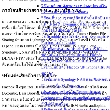
วิธีโอนย้ายคลังเพลงระหว่างอุปกรณ์ใน
การโอนย้ายง่ายจาก Mac, PC หรือ NAS
Evermusic: คู่มือทีละขั้นตอน
วิธีจัดเก็บ (ZIP) เพลย์ลิสต์ อัลบั้ม ศิลปิน 
ย้ายเพลงระหว่างคอมพิวเตอร์กับ iPhone หรือ iPad ของคุณด้วย
แนวเพลงใน Evermusic และ Flacbox และ
เครื่องมือใดก็ได้เหล่านี้: SMB, WebDAV, DLNA, Wi-Fi Drive (ลา
ถ่ายโอนไปยังอุปกรณ์อื่น
และวางในเว็บเบราว์เซอร์เดสก์ท็อปใดก็ได้), iTunes / Finder File
วิธี Scrobble ประวัติเพลงจาก Evermusic ห
Sharing ผ่านสาย Lightning หรือ USB-C, แฟลชไดรฟ์ USB หรือ
Flacbox ไปยัง Last.fm
iXpand Flash Drives มี Apple Time Capsule, WD My Cloud,
คู่มือทีละขั้นตอน: นำเข้าไลบรารี iCloud
Synology, QNAP หรือ NAS อื่นๆ ที่เปิดเผย SMB / WebDAV /
ของคุณไปยัง Evermusic และ Flacbox
DLNA / FTP / SFTP ไหม? เชื่อมต่อครั้งเดียวและสตรีมคลังเพลง
วิธีใช้วิดเจ็ตกำลังเล่นแบบไดนามิกใน
ทั้งหมดโดยไม่ใช้พื้นที่จัดเก็บในอุปกรณ์
Evermusic และ Flacbox บน iPhone และ M
ของคุณ
ปรับแต่งเสียงด้วย Equalizer
วิธีเชื่อมต่อ Synology NAS และฟังเพลงบ
iPhone หรือ Mac ของคุณ
Flacbox มี equalizer 10 แบนด์พร้อมการตั้งค่าล่วงหน้าสไตล์ iPod
เล่นเพลงออฟไลน์ใน Evermusic และ
(Acoustic, Bass Booster, Classical, Dance, Rock, Pop, Jazz และอีก
Flacbox: ดาวน์โหลดและซิงค์จากคลาวด์
มากมาย), พรีแอมป์ และความสามารถในการบันทึกการตั้งค่าล่ว
ยังไฟล์ในเครื่อง
หน้าของคุณเอง ไม่ว่าจะปรับสำหรับหูฟัง IEM ระดับ audiophile,