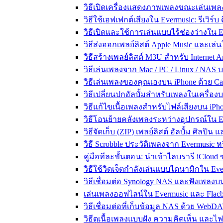
วิธีเปิดเครื่องแสดงภาพเพลงขณะเล่นเพล
วิธีใช้เอฟเฟกต์เสียงใน Evermusic: รีเวิ
วิธีเปิดและใช้การเล่นแบบไร้ช่องว่างใน 
วิธีส่งออกเพลย์ลิสต์ Apple Music และเล
วิธีสร้างเพลย์ลิสต์ M3U สำหรับ Internet A
วิธีเล่นเพลงจาก Mac / PC / Linux / NAS 
วิธีเล่นเพลงของคุณเองบน iPhone ด้วย Ca
วิธีเปลี่ยนปกอัลบั้มสำหรับเพลงในเครื่อ
วิธีแก้ไขเนื้อเพลงสำหรับไฟล์เสียงบน iP
วิธีโอนย้ายคลังเพลงระหว่างอุปกรณ์ใน Ev
วิธีจัดเก็บ (ZIP) เพลย์ลิสต์ อัลบั้ม ศิ
วิธี Scrobble ประวัติเพลงจาก Evermusic หร
คู่มือทีละขั้นตอน: นำเข้าไลบรารี iCloud
วิธีใช้วิดเจ็ตกำลังเล่นแบบไดนามิกใน E
วิธีเชื่อมต่อ Synology NAS และฟังเพลง
เล่นเพลงออฟไลน์ใน Evermusic และ Flac
วิธีเชื่อมต่อที่เก็บข้อมูล NAS ด้วย We
วิธีดูเนื้อเพลงแบบฝัง ความคิดเห็น และ