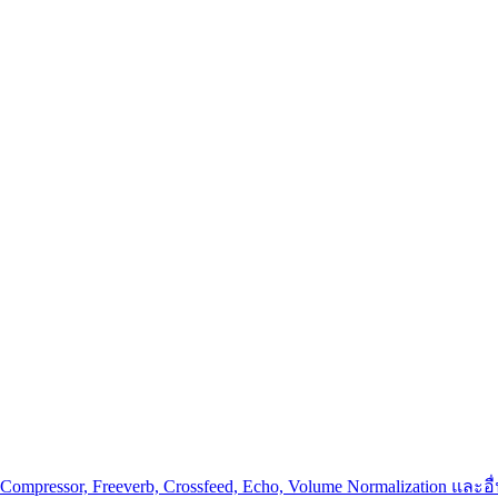
Compressor, Freeverb, Crossfeed, Echo, Volume Normalization และอื