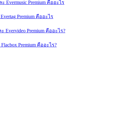
ะ Evermusic Premium คืออะไร
Evertag Premium คืออะไร
ะ Evervideo Premium คืออะไร?
Flacbox Premium คืออะไร?