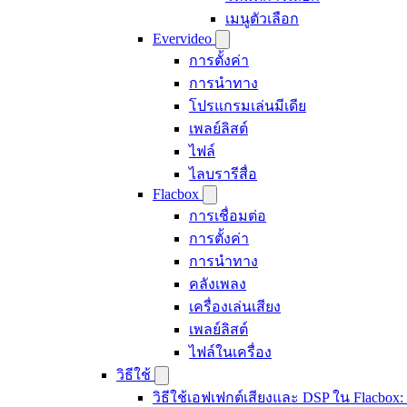
เมนูตัวเลือก
Evervideo
การตั้งค่า
การนำทาง
โปรแกรมเล่นมีเดีย
เพลย์ลิสต์
ไฟล์
ไลบรารีสื่อ
Flacbox
การเชื่อมต่อ
การตั้งค่า
การนำทาง
คลังเพลง
เครื่องเล่นเสียง
เพลย์ลิสต์
ไฟล์ในเครื่อง
วิธีใช้
วิธีใช้เอฟเฟกต์เสียงและ DSP ใน Flacbox: 