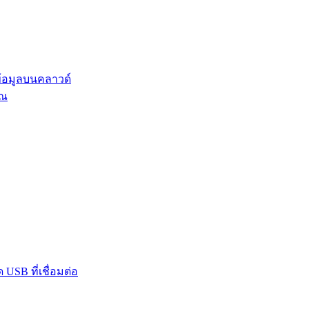
ข้อมูลบนคลาวด์
ุณ
 USB ที่เชื่อมต่อ