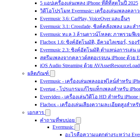
5 แอปเครื่องเล่นเพลง iPhone ที่ดีที่สุดในปี 2025
วิดีโอโปรโมท Evermusic: เครื่องเล่นเพลงคลาว
Evermusic 3.6: CarPlay, VoiceOver และอื่นๆ
Evermusic 3.1: Crossfade, ซิงค์คลังเพลง และสำ
Evermusic ทะลุ 3 ล้านดาวน์โหลด: ภาพรวมฟีเจ
Flacbox 1.6: ซิงค์อัตโนมัติ, อีควอไลเซอร์, รอง
Evermusic 2.3: ซิงค์อัตโนมัติ ตำแหน่งการเล่น
สตรีมเพลงจากคลาวด์สตอเรจบน iPhone ด้วย E
iOS Audio Streaming ด้วย AVAssetResourceLoad
ผลิตภัณฑ์
Evermusic - เครื่องเล่นเพลงออฟไลน์สำหรับ iP
Evertag - โปรแกรมแก้ไขแท็กเพลงสำหรับ iPho
Evervideo - เครื่องเล่นวิดีโอ HD สำหรับ iPhon
Flacbox - เครื่องเล่นเสียงความละเอียดสูงสำหร
เอกสาร
คำถามที่พบบ่อย
Evermusic
อะไรคือความแตกต่างระหว่าง Ever