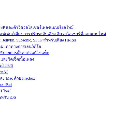
 DSP และตัววิชวลไลเซอร์เพลงแบบเรียลไทม์
 เอฟเฟกต์เสียง การปรับระดับเสียง อีควอไลเซอร์ที่ออกแบบใหม่
, Jellyfin, Subsonic, SFTP สำหรับเสียง Hi-Res
หม่, ท่าทางการเล่นวิดีโอ
ธิบายการตั้งค่าตัวแก้ไขแท็ก
P และวิดเจ็ตเนื้อเพลง
นปี 2026
enAI
ละ Mac ด้วย Flacbox
ละ iPad
UI ใหม่
ำหรับ iOS