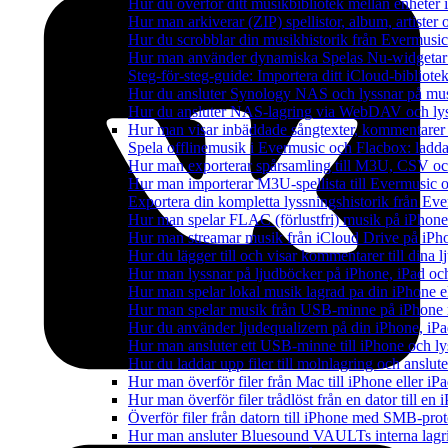
Hur du överför ditt musikbibliotek mellan enheter 
Hur man arkiverar (ZIP) spellistor, album, artister
Hur du scrobblar din musikhistorik från Evermusic 
Hur man använder dynamiska Spelas Nu-widgetar 
Steg-för-steg-guide: Importera ditt iCloud-bibliote
Hur du ansluter Synology NAS och lyssnar på mus
Hur du ansluter NAS-lagring via WebDAV och lyss
Hur man visar inbäddade sångtexter, kommentarer 
Spela offlinemusik i Evermusic och Flacbox: ladda n
Hur man exporterar spårsamling till M3U, CSV o
Hur man importerar M3U-spellista till Evermusic 
Exportera din kompletta lyssningshistorik från Eve
Hur man spelar FLAC (förlustfri) musik på iPhone
Hur man streamar musik från iCloud Drive på iPh
Hur du lägger till och visar kommentarer till din
Hur man lyssnar på ljudböcker på iPhone, iPad 
Hur man spelar lokal musik lagrad pa din iPhone e
Hur man spelar musik från USB-minne på iPhone
Hur du använder ljudequalizern på din iPhone, i
Hur man ansluter ett USB-minne till iPhone och lyss
Hur du laddar upp filer till molnlagring och anslute
Hur man överför filer från Mac till iPhone eller i
Hur man överför filer trådlöst från en dator till e
Överför filer från datorn till iPhone med SMB-prot
Hur man ansluter Bluesound VAULTs interna lagri