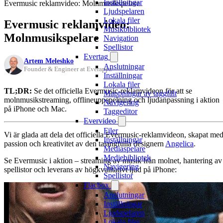
Inställningar
Evermusic reklamvideo: Molnmusikspelare
Ljudspelaren
Lokala filer
Evermusic reklamvideo:
Musikbibliotek
Molnmusikspelare
Navigation
Spellistor
Evertag
Artem Meleshko
Anslutningar
Founder & Engineer at Everappz
Inställningar
Lokala filer
TL;DR:
Se det officiella Evermusic-reklamvideon för att se
Mappningar av taggfält
molnmusikstreaming, offlineuppspelning och ljudanpassning i aktion
Navigering
på iPhone och Mac.
Taggeditor
Evervideo
Filer
Vi är glada att dela det officiella Evermusic-reklamvideon, skapat me
Inställningar
passion och kreativitet av den talangfulla designern
Angelica
.
Mediaspelare
Mediebibliotek
Se Evermusic i aktion – streaming av musik från molnet, hantering av
Navigering
spellistor och leverans av högkvalitativt ljud på iPhone:
Spellistor
Flacbox
Anslutningar
Inställningar
Ljudspelaren
Lokala filer