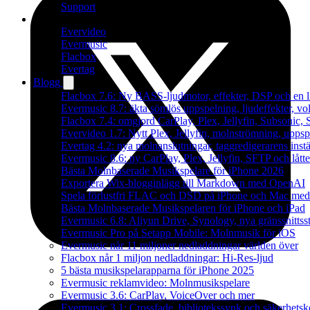
Support
Produkter
Evervideo
Evermusic
Flacbox
Evertag
Blogg
Flacbox 7.6: Ny BASS-ljudmotor, effekter, DSP och en l
Evermusic 8.7: äkta sömlös uppspelning, ljudeffekter, v
Flacbox 7.4: omgjord CarPlay, Plex, Jellyfin, Subsonic, S
Evervideo 1.7: Nytt Plex, Jellyfin, molnströmning, uppsp
Evertag 4.2: nya molnanslutningar, taggredigerarens instä
Evermusic 8.6: ny CarPlay, Plex, Jellyfin, SFTP och lått
Bästa Molnbaserade Musikspelare för iPhone 2026
Exportera Wix-blogginlägg till Markdown med OpenAI
Spela förlustfri FLAC och DSD på iPhone och Mac med
Bästa Molnbaserade Musikspelaren för iPhone och iPad
Evermusic 6.8: Aliyun Drive, Synology, nya gränssnittsst
Evermusic Pro på Setapp Mobile: Molnmusik för iOS
Evermusic når 11 miljoner nedladdningar världen över
Flacbox når 1 miljon nedladdningar: Hi-Res-ljud
5 bästa musikspelarapparna för iPhone 2025
Evermusic reklamvideo: Molnmusikspelare
Evermusic 3.6: CarPlay, VoiceOver och mer
Evermusic 3.1: Crossfade, bibliotekssynk och säkerhetsk