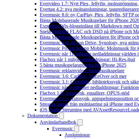
Evervideo 1.7: Nytt Plex, Jellyfin, molnströmning
Evertag 4.2: nya molnanslutningar, taggredigeraren
Evermusic 8.6: ny CarPlay, Plex, Jellyfin, SFTP oc
Bästa Molnbaserade Musikspelare för iPhone 202
Exportera Wix-blogginlägg till Markdown med O
Spela förlustfri FLAC och DSD på iPhone och M
Bästa Molnbaserade Musikspelaren för iPhone och
Evermusic 6.8: Aliyun Drive, Synology, nya gränssn
Evermusic Pro på Setapp Mobile: Molnmusik för 
Evermusic når 11 miljoner nedladdningar världen 
Flacbox når 1 miljon nedladdningar: Hi-Res-ljud
5 bästa musikspelarapparna för iPhone 2025
Evermusic reklamvideo: Molnmusikspelare
Evermusic 3.6: CarPlay, VoiceOver och mer
Evermusic 3.1: Crossfade, bibliotekssynk och säke
Evermusic når 3 miljoner nedladdningar: Funktion
Flacbox 1.6: Autosynk, equalizer, OPUS-stöd
Evermusic 2.3: Autosynk, uppspelningsposition oc
Streama musik från molnlagring på iPhone med E
iOS Audio Streaming med AVAssetResourceLoad
Dokumentation
Användarhandbok
Evermusic
Anslutningar