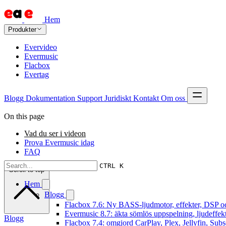
Hem
Produkter
Evervideo
Evermusic
Flacbox
Evertag
Blogg
Dokumentation
Support
Juridiskt
Kontakt
Om oss
On this page
Vad du ser i videon
Prova Evermusic idag
FAQ
CTRL K
Scroll to top
Hem
Blogg
Flacbox 7.6: Ny BASS-ljudmotor, effekter, DSP oc
Evermusic 8.7: äkta sömlös uppspelning, ljudeffek
Blogg
Flacbox 7.4: omgjord CarPlay, Plex, Jellyfin, Subs