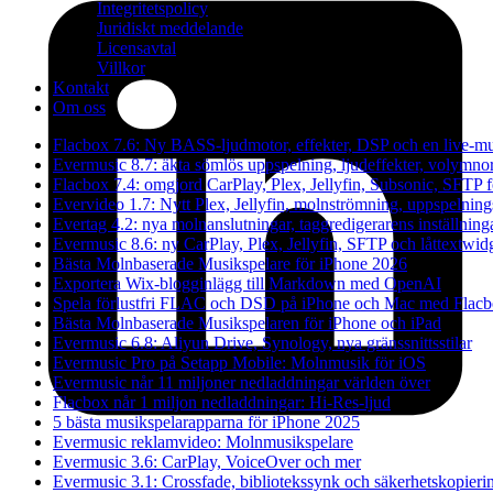
Integritetspolicy
Juridiskt meddelande
Licensavtal
Villkor
Kontakt
Om oss
Flacbox 7.6: Ny BASS-ljudmotor, effekter, DSP och en live-mu
Evermusic 8.7: äkta sömlös uppspelning, ljudeffekter, volymno
Flacbox 7.4: omgjord CarPlay, Plex, Jellyfin, Subsonic, SFTP fö
Evervideo 1.7: Nytt Plex, Jellyfin, molnströmning, uppspelning
Evertag 4.2: nya molnanslutningar, taggredigerarens inställning
Evermusic 8.6: ny CarPlay, Plex, Jellyfin, SFTP och låttextwid
Bästa Molnbaserade Musikspelare för iPhone 2026
Exportera Wix-blogginlägg till Markdown med OpenAI
Spela förlustfri FLAC och DSD på iPhone och Mac med Flac
Bästa Molnbaserade Musikspelaren för iPhone och iPad
Evermusic 6.8: Aliyun Drive, Synology, nya gränssnittsstilar
Evermusic Pro på Setapp Mobile: Molnmusik för iOS
Evermusic når 11 miljoner nedladdningar världen över
Flacbox når 1 miljon nedladdningar: Hi-Res-ljud
5 bästa musikspelarapparna för iPhone 2025
Evermusic reklamvideo: Molnmusikspelare
Evermusic 3.6: CarPlay, VoiceOver och mer
Evermusic 3.1: Crossfade, bibliotekssynk och säkerhetskopieri