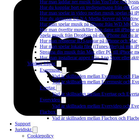
Hur man laddar ner musik från YouTube och lyssna
Hur du kopplar bort en tredjepartsapp från ditt Go
Hur man spelar in video medan musik spelas på i
Hur du aktiverar DLNA Media Server på Windows 
Hur man spelar musik på iPhone från WD My Cl
Hur man överför musikfiler från dator till iPhone
Spela musik från Dropbox på din iPhone när du är 
Hur man redigerar ID3-taggar på iPhone och Mac
Hur man spelar lokala filer (iTunes-filer) på min i
Streama din musik från Mac eller PC till iPhone
Hur man installerar appen från App Store eller ak
Vanliga frågor
Evermusic
Vad är skillnaden mellan Evermusic och Fl
Vad är skillnaden mellan Evermusic och E
Evertag
Vad är skillnaden mellan Evertag och Ever
Evervideo
Vad är skillnaden mellan Evervideo och Ev
Flacbox
Vad är skillnaden mellan Flacbox och Flac
Support
Juridiskt
Cookiepolicy