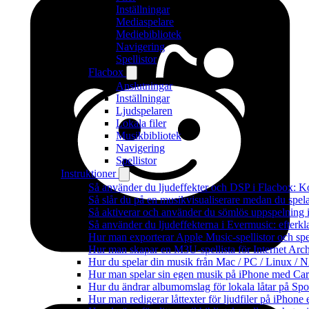
Inställningar
Mediaspelare
Mediebibliotek
Navigering
Spellistor
Flacbox
Anslutningar
Inställningar
Ljudspelaren
Lokala filer
Musikbibliotek
Navigering
Spellistor
Instruktioner
Så använder du ljudeffekter och DSP i Flacbox: 
Så slår du på en musikvisualiserare medan du spe
Så aktiverar och använder du sömlös uppspelning 
Så använder du ljudeffekterna i Evermusic: efterkl
Hur man exporterar Apple Music-spellistor och sp
Hur man skapar en M3U-spellista för Internet Arch
Hur du spelar din musik från Mac / PC / Linux 
Hur man spelar sin egen musik på iPhone med Ca
Hur du ändrar albumomslag för lokala låtar på Spot
Hur man redigerar låttexter för ljudfiler på iPhon