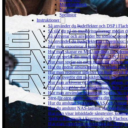
Musikbibliotek
Navigering
Spellistor
Instruktioner
Så använder du ljudeffekter och DSP i Fla
Så slår du på en musikvisualiserare medan 
Så aktiverar och använder du sömlös uppspe
Så använder du ljudeffekterna i Evermusic: 
Hur man exporterar Apple Music-spellistor 
Hur man skapar en M3U-spellista för Intern
Hur du spelar din musik från Mac / PC / 
Hur man spelar sin egen musik på iPhone m
Hur du ändrar albumomslag för lokala låtar p
Hur man redigerar låttexter för ljudfiler på
Hur du överför ditt musikbibliotek mellan en
Hur man arkiverar (ZIP) spellistor, album, a
Hur du scrobblar din musikhistorik från Ever
Hur man använder dynamiska Spelas Nu-wid
Steg-för-steg-guide: Importera ditt iCloud-b
Hur du ansluter Synology NAS och lyssnar 
Hur du ansluter NAS-lagring via WebDAV oc
Hur man visar inbäddade sångtexter, kommen
Spela offlinemusik i Evermusic och Flacbox: 
Hur man exporterar spårsamling till M3U,