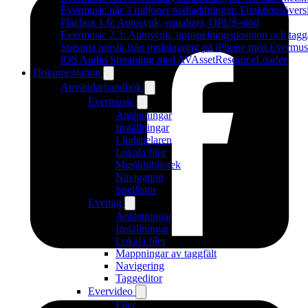
Evermusic når 3 miljoner nedladdningar: Funktionsövers
Flacbox 1.6: Autosynk, equalizer, OPUS-stöd
Evermusic 2.3: Autosynk, uppspelningsposition och tagg
Streama musik från molnlagring på iPhone med Evermus
iOS Audio Streaming med AVAssetResourceLoader
Dokumentation
Användarhandbok
Evermusic
Anslutningar
Inställningar
Ljudspelaren
Lokala filer
Musikbibliotek
Navigation
Spellistor
Evertag
Anslutningar
Inställningar
Lokala filer
Mappningar av taggfält
Navigering
Taggeditor
Evervideo
Filer