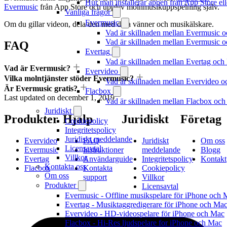
Hur man installerar appen från App Store el
Evermusic
från App Store och upplev molnmusikuppspelning själv.
Vanliga frågor
Evermusic
Om du gillar videon, dela den med dina vänner och musikälskare.
Vad är skillnaden mellan Evermusic 
Vad är skillnaden mellan Evermusic
FAQ
Evertag
Vad är skillnaden mellan Evertag oc
Vad är Evermusic?
Evervideo
Vilka molntjänster stöder Evermusic?
Vad är skillnaden mellan Evervideo 
Är Evermusic gratis?
Flacbox
Last updated on
december 1, 2019
Vad är skillnaden mellan Flacbox oc
Juridiskt
Produkter
Hjälp
Juridiskt
Företag
Cookiepolicy
Integritetspolicy
Juridiskt meddelande
Evervideo
FAQ
Juridiskt
Om oss
Licensavtal
Evermusic
Instruktioner
meddelande
Blogg
Villkor
Evertag
Användarguide
Integritetspolicy
Kontakt
Kontakta oss
Flacbox
Kontakta
Cookiepolicy
Om oss
support
Villkor
Produkter
Licensavtal
Evermusic - Offline musikspelare för iPhone och 
Evertag - Musiktaggredigerare för iPhone och Ma
Evervideo - HD-videospelare för iPhone och Mac
Flacbox - Hi-Res ljudspelare for iPhone och Mac