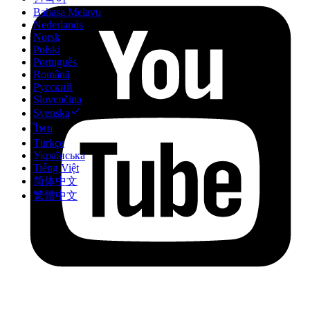
Bahasa Melayu
Nederlands
Norsk
Polski
Português
Română
Русский
Slovenčina
Svenska
ไทย
Türkçe
Українська
Tiếng Việt
简体中文
繁體中文