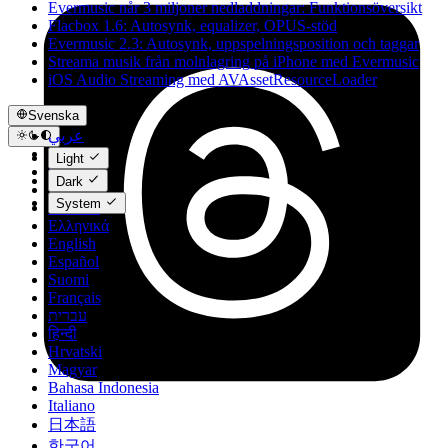
Evermusic når 3 miljoner nedladdningar: Funktionsöversikt
Flacbox 1.6: Autosynk, equalizer, OPUS-stöd
Evermusic 2.3: Autosynk, uppspelningsposition och taggar
Streama musik från molnlagring på iPhone med Evermusic
iOS Audio Streaming med AVAssetResourceLoader
Svenska
عربي
Català
Light
Čeština
Dark
Dansk
System
Deutsch
Ελληνικά
English
Español
Suomi
Français
עברית
हिन्दी
Hrvatski
Magyar
Bahasa Indonesia
Italiano
日本語
한국어