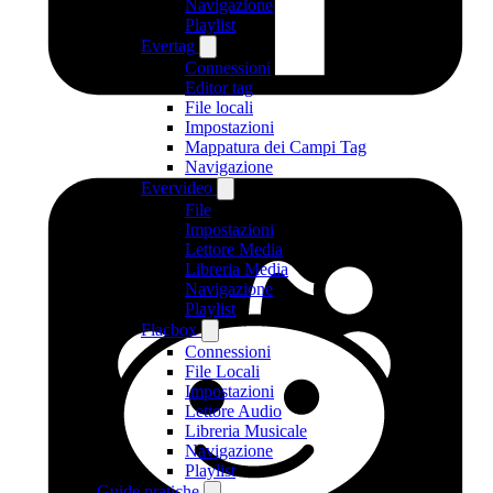
Navigazione
Playlist
Evertag
Connessioni
Editor tag
File locali
Impostazioni
Mappatura dei Campi Tag
Navigazione
Evervideo
File
Impostazioni
Lettore Media
Libreria Media
Navigazione
Playlist
Flacbox
Connessioni
File Locali
Impostazioni
Lettore Audio
Libreria Musicale
Navigazione
Playlist
Guide pratiche