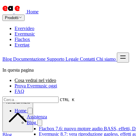
Home
Prodotti
Evervideo
Evermusic
Flacbox
Evertag
Blog
Documentazione
Supporto
Legale
Contatti
Chi siamo
In questa pagina
Cosa vedrai nel video
Prova Evermusic oggi
FAQ
CTRL K
Torna all'inizio
Home
Assistenza
Blog
Flacbox 7.6: nuovo motore audio BASS, effetti, DS
Evermusic 8.7: vera riproduzione gapless, effetti 
Blog