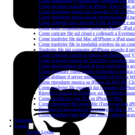
Come aggiungere e visualizzare commenti alle tra
Come ascoltare audiolibri su iPhone, iPad e Mac 
Come riprodurre musica da chiavetta USB su iPh
Come riprodurre musica locale memorizzata sul t
Come collegare una chiavetta USB all'iPhone e ascol
Come usare l'equalizzatore audio su iPhone, iPad
Come caricare file sul cloud e collegarli a Evermu
Come trasferire file dal Mac all'iPhone o iPad usa
Come trasferire file in modalità wireless da un c
Trasferire file dal computer all'iPhone usando il 
Come collegare l'archivio interno del Bluesound
Come scaricare musica da YouTube e ascoltare mus
Come disconnettere un'app di terze parti dal tuo 
Come registrare video mentre si riproduce musica 
Come abilitare il server multimediale DLNA su Wi
Come riprodurre musica su iPhone da WD My C
Come trasferire file musicali dal computer all'iP
Riproduci musica da Dropbox sul tuo iPhone quand
Come modificare i tag ID3 su iPhone e Mac
Come riprodurre file locali (file iTunes) sul mio i
Riproduci la tua musica in streaming da Mac o 
Come installare l'app dall'App Store o attivare acq
Supporto
Legale
Avviso Legale