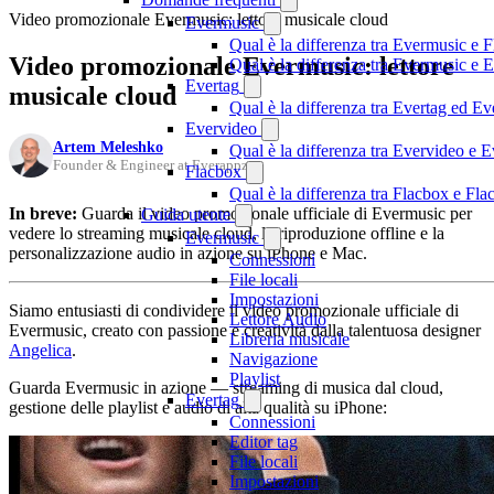
Video promozionale Evermusic: lettore musicale cloud
Evermusic
Qual è la differenza tra Evermusic e 
Video promozionale Evermusic: lettore
Qual è la differenza tra Evermusic e
Evertag
musicale cloud
Qual è la differenza tra Evertag ed E
Evervideo
Artem Meleshko
Qual è la differenza tra Evervideo e
Founder & Engineer at Everappz
Flacbox
Qual è la differenza tra Flacbox e F
In breve:
Guarda il video promozionale ufficiale di Evermusic per
Guida utente
vedere lo streaming musicale cloud, la riproduzione offline e la
Evermusic
personalizzazione audio in azione su iPhone e Mac.
Connessioni
File locali
Impostazioni
Siamo entusiasti di condividere il video promozionale ufficiale di
Lettore Audio
Evermusic, creato con passione e creatività dalla talentuosa designer
Libreria musicale
Angelica
.
Navigazione
Playlist
Guarda Evermusic in azione — streaming di musica dal cloud,
Evertag
gestione delle playlist e audio di alta qualità su iPhone:
Connessioni
Editor tag
File locali
Impostazioni