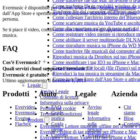
Come trasferire file dal Mac all'iPhone o iP
Come trasferire file in modalità wireless d
Evermusic è disponibile per iPhone, iPad e Mac.
Scarica Evermusic
Trasferire file dal computer all'iPhone usan
dall’App Store e sperimenta la riproduzione musicale cloud in prima
Come collegare l'archivio interno del Blu
persona.
Come scaricare musica da YouTube e ascolta
Come disconnettere un'app di terze parti da
Se ti piace il video, condividilo con i tuoi amici e gli appassionati di
Come registrare video mentre si riproduce 
musica.
Come abilitare il server multimediale DLNA
Come riprodurre musica su iPhone da WD
FAQ
Come trasferire file musicali dal computer 
Riproduci musica da Dropbox sul tuo iPhone
Come modificare i tag ID3 su iPhone e Mac
Cos’è Evermusic?
Come riprodurre file locali (file iTunes) sul
Quali servizi cloud supporta Evermusic?
Riproduci la tua musica in streaming da M
Evermusic è gratuito?
Come installare l'app dall'App Store o attiv
Ultimo aggiornamento il
dicembre 1, 2019
Legale
Avviso Legale
Prodotti
Aiuto
Legale
Azienda
Contratto di licenza
Informativa sulla privacy
Evervideo
FAQ
Avviso
Chi
Politica sui cookie
Evermusic
Guida
legale
siamo
Termini e Condizioni
Evertag
pratica
Informativa
Blog
Prodotti
Flacbox
Guida
sulla
Contatti
Evermusic - Lettore musicale offline per iPhone e
utente
privacy
Evertag - Editor di tag musicali per iPhone e Mac
Contatta
Informativa
Evervideo - Lettore Video HD per iPhone e Mac