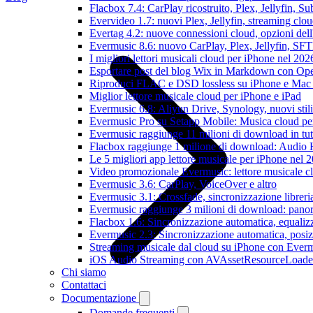
Flacbox 7.4: CarPlay ricostruito, Plex, Jellyfin, 
Evervideo 1.7: nuovi Plex, Jellyfin, streaming clou
Evertag 4.2: nuove connessioni cloud, opzioni dell'
Evermusic 8.6: nuovo CarPlay, Plex, Jellyfin, SFTP
I migliori lettori musicali cloud per iPhone nel 202
Esportare post del blog Wix in Markdown con O
Riproduci FLAC e DSD lossless su iPhone e Mac
Miglior lettore musicale cloud per iPhone e iPad
Evermusic 6.8: Aliyun Drive, Synology, nuovi stil
Evermusic Pro su Setapp Mobile: Musica cloud pe
Evermusic raggiunge 11 milioni di download in tu
Flacbox raggiunge 1 milione di download: Audio 
Le 5 migliori app lettore musicale per iPhone nel 
Video promozionale Evermusic: lettore musicale c
Evermusic 3.6: CarPlay, VoiceOver e altro
Evermusic 3.1: Crossfade, sincronizzazione libreri
Evermusic raggiunge 3 milioni di download: panora
Flacbox 1.6: Sincronizzazione automatica, equali
Evermusic 2.3: Sincronizzazione automatica, posiz
Streaming musicale dal cloud su iPhone con Ever
iOS Audio Streaming con AVAssetResourceLoade
Chi siamo
Contattaci
Documentazione
Domande frequenti