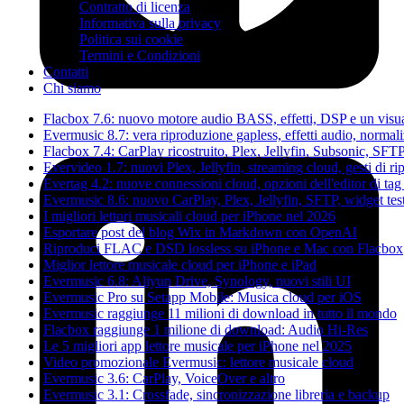
Contratto di licenza
Informativa sulla privacy
Politica sui cookie
Termini e Condizioni
Contatti
Chi siamo
Flacbox 7.6: nuovo motore audio BASS, effetti, DSP e un visua
Evermusic 8.7: vera riproduzione gapless, effetti audio, normal
Flacbox 7.4: CarPlay ricostruito, Plex, Jellyfin, Subsonic, SFT
Evervideo 1.7: nuovi Plex, Jellyfin, streaming cloud, gesti di r
Evertag 4.2: nuove connessioni cloud, opzioni dell'editor di tag
Evermusic 8.6: nuovo CarPlay, Plex, Jellyfin, SFTP, widget test
I migliori lettori musicali cloud per iPhone nel 2026
Esportare post del blog Wix in Markdown con OpenAI
Riproduci FLAC e DSD lossless su iPhone e Mac con Flacbox
Miglior lettore musicale cloud per iPhone e iPad
Evermusic 6.8: Aliyun Drive, Synology, nuovi stili UI
Evermusic Pro su Setapp Mobile: Musica cloud per iOS
Evermusic raggiunge 11 milioni di download in tutto il mondo
Flacbox raggiunge 1 milione di download: Audio Hi-Res
Le 5 migliori app lettore musicale per iPhone nel 2025
Video promozionale Evermusic: lettore musicale cloud
Evermusic 3.6: CarPlay, VoiceOver e altro
Evermusic 3.1: Crossfade, sincronizzazione libreria e backup