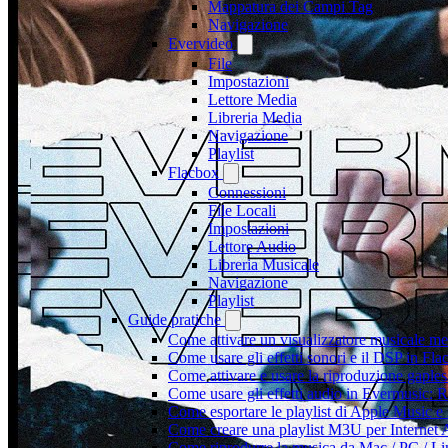
Mappatura dei Campi Tag
Navigazione
Evervideo
File
Impostazioni
Lettore Media
Libreria Media
Navigazione
Playlist
Flacbox
Connessioni
File Locali
Impostazioni
Lettore Audio
Libreria Musicale
Navigazione
Playlist
Guide pratiche
Come attivare un visualizzatore musicale me
Come usare gli effetti sonori e il DSP in F
Come attivare e usare la riproduzione gaple
Come usare gli effetti audio in Evermusic:
Come esportare le playlist di Apple Music e
Come creare una playlist M3U per Internet 
Come riprodurre la musica da Mac / PC / 