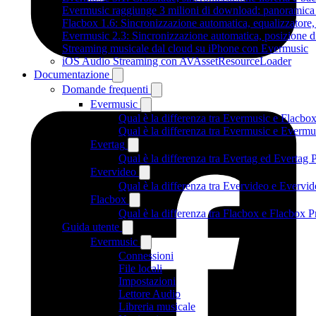
Evermusic raggiunge 3 milioni di download: panoramica d
Flacbox 1.6: Sincronizzazione automatica, equalizzator
Evermusic 2.3: Sincronizzazione automatica, posizione di
Streaming musicale dal cloud su iPhone con Evermusic
iOS Audio Streaming con AVAssetResourceLoader
Documentazione
Domande frequenti
Evermusic
Qual è la differenza tra Evermusic e Flacbo
Qual è la differenza tra Evermusic e Everm
Evertag
Qual è la differenza tra Evertag ed Evertag
Evervideo
Qual è la differenza tra Evervideo e Everv
Flacbox
Qual è la differenza tra Flacbox e Flacbox
Guida utente
Evermusic
Connessioni
File locali
Impostazioni
Lettore Audio
Libreria musicale