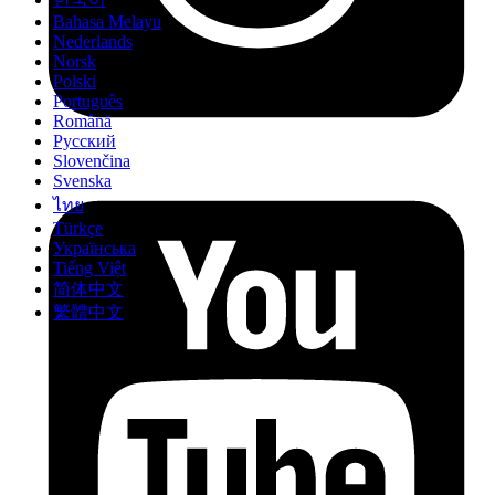
Bahasa Melayu
Nederlands
Norsk
Polski
Português
Română
Русский
Slovenčina
Svenska
ไทย
Türkçe
Українська
Tiếng Việt
简体中文
繁體中文