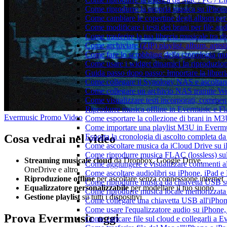
Come riprodurre la propria musica su iPhon
Come cambiare le copertine degli album per l
Come modificare i testi dei brani per file 
Come trasferire la tua libreria musicale tra 
Come archiviare (ZIP) playlist, album, artisti
Come fare lo scrobbling della cronologia m
Come usare i widget dinamici In riproduzio
Guida passo dopo passo: Importare la librer
Come collegare il Synology NAS e ascoltar
Come collegare un archivio NAS tramite W
Come visualizzare testi incorporati, commen
Riprodurre musica offline in Evermusic e Flac
Evermusic Promo Video
Come esportare la collezione di brani in 
Come importare una playlist M3U in Everm
Cosa vedrai nel video
Esporta la cronologia di ascolto completa d
Come ascoltare musica da iCloud Drive su 
Come riprodurre musica FLAC (lossless) su
Streaming musicale cloud
da Dropbox, Google Drive,
Come aggiungere e visualizzare commenti al
OneDrive e altro
Come ascoltare audiolibri su iPhone, iPad 
Riproduzione offline
per ascoltare senza connessione internet
Come riprodurre musica da chiavetta USB 
Equalizzatore personalizzabile
per modellare il tuo suono
Come riprodurre musica locale memorizzata
Gestione playlist
su tutti i dispositivi
Come collegare una chiavetta USB all'iPhone e
Come usare l'equalizzatore audio su iPhone
Prova Evermusic oggi
Come caricare file sul cloud e collegarli a 