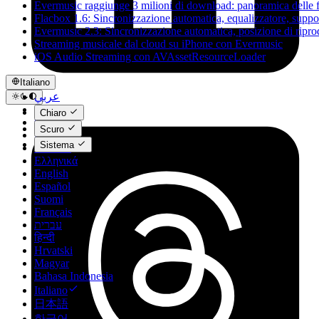
Evermusic raggiunge 3 milioni di download: panoramica delle f
Flacbox 1.6: Sincronizzazione automatica, equalizzatore, sup
Evermusic 2.3: Sincronizzazione automatica, posizione di ripro
Streaming musicale dal cloud su iPhone con Evermusic
iOS Audio Streaming con AVAssetResourceLoader
Italiano
عربي
Català
Chiaro
Čeština
Scuro
Dansk
Sistema
Deutsch
Ελληνικά
English
Español
Suomi
Français
עברית
हिन्दी
Hrvatski
Magyar
Bahasa Indonesia
Italiano
日本語
한국어