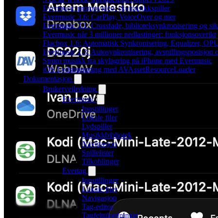
Evermusic promovideo: skymusikkspiller
Evermusic 3.6: CarPlay, VoiceOver og mer
Evermusic 3.1: Crossfade, biblioteksynkronisering og si
Evermusic når 3 millioner nedlastinger: funksjonsoverikt
Flacbox 1.6: Automatisk Synkronisering, Equalizer, OPU
Evermusic 2.3: Autosynkronisering, avspillingsposisjon 
Strøm musikk fra skylagring på iPhone med Evermusic
iOS Lydstrømming med AVAssetResourceLoader
Dokumentasjon
Brukerveiledning
Evermusic
Innstillinger
Lokale filer
Lydspiller
Musikkbibliotek
Navigasjon
Spillelister
Tilkoblinger
Evertag
Innstillinger
Lokale filer
Navigasjon
Tag-editor
Tagfelttilordninger