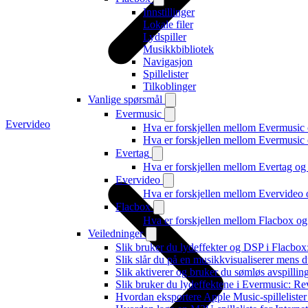
Innstillinger
Lokale filer
Lydspiller
Musikkbibliotek
Navigasjon
Spillelister
Tilkoblinger
Vanlige spørsmål
Evermusic
Evervideo
Hva er forskjellen mellom Evermusic
Hva er forskjellen mellom Evermusi
Evertag
Hva er forskjellen mellom Evertag o
Evervideo
Hva er forskjellen mellom Evervideo
Flacbox
Hva er forskjellen mellom Flacbox o
Veiledninger
Slik bruker du lydeffekter og DSP i Flacbo
Slik slår du på en musikkvisualiserer mens 
Slik aktiverer og bruker du sømløs avspillin
Slik bruker du lydeffektene i Evermusic: R
Hvordan eksportere Apple Music-spilleliste