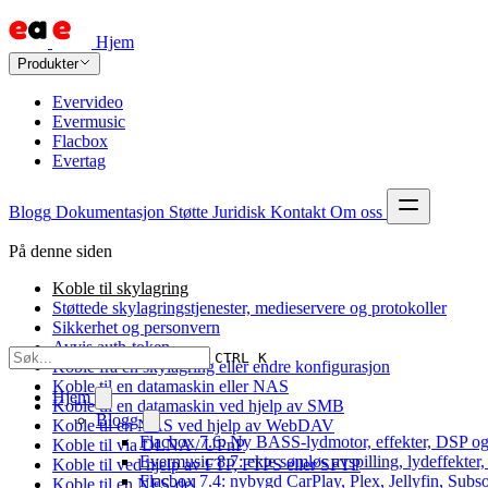
Hjem
Produkter
Evervideo
Evermusic
Flacbox
Evertag
Blogg
Dokumentasjon
Støtte
Juridisk
Kontakt
Om oss
På denne siden
Koble til skylagring
Støttede skylagringstjenester, medieservere og protokoller
Sikkerhet og personvern
Avvis auth-token
CTRL K
Koble fra en skylagring eller endre konfigurasjon
Koble til en datamaskin eller NAS
Hjem
Koble til en datamaskin ved hjelp av SMB
Blogg
Koble til en NAS ved hjelp av WebDAV
Flacbox 7.6: Ny BASS-lydmotor, effekter, DSP og
Koble til via DLNA / UPnP
Evermusic 8.7: ekte sømløs avspilling, lydeffekter
Koble til ved hjelp av FTP, FTPS eller SFTP
Flacbox 7.4: nybygd CarPlay, Plex, Jellyfin, Subso
Koble til en NFS-del