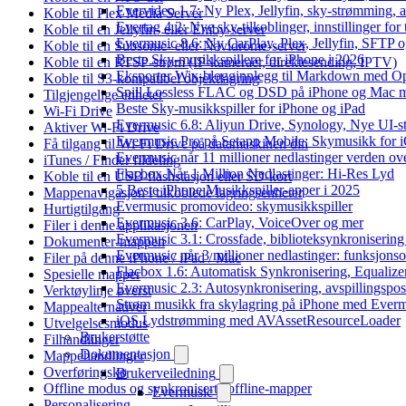
Evervideo 1.7: Ny Plex, Jellyfin, sky-strømming, a
Koble til Plex Media Server
Evertag 4.2: Nye sky-tilkoblinger, innstillinger for 
Koble til en Jellyfin- eller Emby-server
Evermusic 8.6: Ny CarPlay, Plex, Jellyfin, SFTP o
Koble til en Subsonic- eller Navidrome-server
Beste Sky-musikkspillere for iPhone i 2026
Koble til en RTSP-strøm (IP-kameraer, direktesending, IPTV)
Eksporter Wix-blogginnlegg til Markdown med 
Koble til S3-kompatibel objektlagring
Spill Lossless FLAC og DSD på iPhone og Mac 
Tilgjengelige enheter
Beste Sky-musikkspiller for iPhone og iPad
Wi-Fi Drive
Evermusic 6.8: Aliyun Drive, Synology, Nye UI-st
Aktiver Wi-Fi Drive
Evermusic Pro på Setapp Mobile: Skymusikk for 
Få tilgang til Wi-Fi Drive på datamaskinen din
Evermusic når 11 millioner nedlastinger verden ov
iTunes / Finder fildeling
Flacbox Når 1 Million Nedlastinger: Hi-Res Lyd
Koble til en USB-flashstasjon eller SD-kort
5 Beste iPhone Musikkspiller-apper i 2025
Mappenavigasjon i tilkoblede lagringsenheter
Evermusic promovideo: skymusikkspiller
Hurtigtilgang
Evermusic 3.6: CarPlay, VoiceOver og mer
Filer i denne applikasjonen
Evermusic 3.1: Crossfade, biblioteksynkronisering
Dokumenter-mappen
Evermusic når 3 millioner nedlastinger: funksjonso
Filer på denne iPhone / iPad / Mac
Flacbox 1.6: Automatisk Synkronisering, Equalize
Spesielle mapper
Evermusic 2.3: Autosynkronisering, avspillingspos
Verktøylinje øverst
Strøm musikk fra skylagring på iPhone med Ever
Mappealternativer
iOS Lydstrømming med AVAssetResourceLoader
Utvelgelsesmodus
Brukerstøtte
Filhandlinger
Dokumentasjon
Mappehandlinger
Overføringskø
Brukerveiledning
Offline modus og synkroniserte offline-mapper
Evermusic
Personalisering