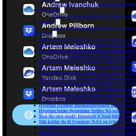
Hva er forskjellen mellom Evertag og Ever
Evervideo
Hva er forskjellen mellom Evervideo og E
Flacbox
Hva er forskjellen mellom Flacbox og Fla
Veiledninger
Slik bruker du lydeffekter og DSP i Flacbox: Com
Slik slår du på en musikkvisualiserer mens du spi
Slik aktiverer og bruker du sømløs avspilling i Ev
Slik bruker du lydeffektene i Evermusic: Reverb,
Hvordan eksportere Apple Music-spillelister og sp
Hvordan lage en M3U-spilleliste for Internet Arch
Slik spiller du musikk fra Mac / PC / Linux / N
Hvordan spille din egen musikk på iPhone med Ca
Slik endrer du albumomslag for lokale spor på Spot
Hvordan redigere sangtekster for lydfiler på iPho
Slik overfører du musikkbiblioteket mellom enheter
Hvordan arkivere (ZIP) spillelister, album, artiste
Hvordan scrobble musikkhistorikken din fra Evermu
Hvordan bruke dynamiske Spilles Nå-widgeter i 
Steg-for-steg guide: Importere iCloud-biblioteket d
Slik kobler du til Synology NAS og lytter til musi
Hvordan vise innebygde sangtekster, kommentarer
Slik kobler du NAS-lagring via WebDAV og lytter 