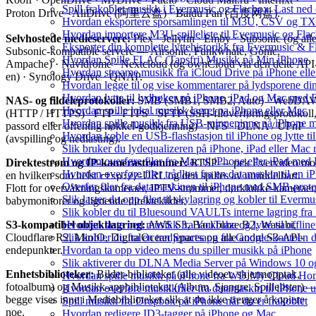
Spill frakoblet musikk i Evermusic og Flacbox: Last ned og
Proton Drive · AliDrive (阿里云盘) · Baidu Pan (百度网盘).
Hvordan eksportere sporsamlingen til M3U, CSV og TX
Hvordan importere M3U-spilleliste til Evermusic og Fla
Selvhostede medieservere:
Plex · Jellyfin · Emby · Subsonic (og all
Eksporter din komplette lyttehistorikk fra Evermusic & F
Subsonic-kompatible servere — Airsonic, Funkwhale, Gonic,
Hvordan Spille FLAC (Tapsfri) Musikk på Min iPhone
Ampache) · Navidrome · Nextcloud (og ownCloud via den delte API
Hvordan streame musikk fra iCloud Drive på iPhone ell
en) · Synology Drive · QNAP.
Hvordan legge til og vise kommentarer på lydsporene d
Hvordan lytte til lydbøker på iPhone, iPad og Mac med 
NAS- og fildeleprotokoller:
SMB (SMB1, SMB2, Auto) · WebDA
Hvordan spille lokal musikk lagret pa iPhone eller Mac
(HTTP / HTTPS) · FTP · FTPS · SFTP (SSH-filoverføringsprotokoll
Hvordan spille musikk fra USB-minnepinne på iPhone 
passord eller offentlig nøkkel-godkjenning) · NFS · DLNA / UPnP
Hvordan koble en USB-flashstasjon til iPhone og lytte til
(avspilling og nedlasting).
Slik bruker du lydequalizeren på iPhone, iPad eller Ma
Hvordan overføre filer fra Mac til iPhone eller iPad med
Direktestrøm og IP-kamerastrømmer:
RTSP — pek Evervideo mo
Hvordan overføre filer trådløst fra en datamaskin til en
en hvilken som helst
-URL og den spilles av umiddelbart.
rtsp://
Overfør filer fra datamaskinen til iPhone med SMB-prot
Flott for overvåkningskameraer, IPTV-strømmer, dørklokke-kameraer
Slik laster du opp filer til skylagring og kobler til Everm
babymonitorer og lignende direktekilder.
Slik kobler du til Bluesound VAULTs interne lagring fra
Hvordan laste ned musikk fra YouTube og lytte til offli
S3-kompatibel objektlagring:
AWS S3, Backblaze B2, Wasabi,
Slik kobler du fra en tredjepartsapp fra Google-kontoen 
Cloudflare R2, MinIO, DigitalOcean Spaces og alle andre S3-API-
Hvordan ta opp video mens du spiller musikk på iPhone
endepunkter.
Slik aktiverer du DLNA Media Server på Windows 10 og 
Enhetsbiblioteker:
Bilder-biblioteket (alle videoer, skjermopptak,
Hvordan spille musikk på iPhone fra WD My Cloud Ho
fotoalbum) og Musikk-appbiblioteket (Album, Sjangre, Spillelister) 
Hvordan overføre musikkfiler fra datamaskin til iPhone
begge vises inne i Mediebiblioteket slik at du ikke trenger å kopiere
Spill musikk fra Dropbox på iPhone når du er frakoblet
noe.
Hvordan redigere ID3-tagger på iPhone og Mac