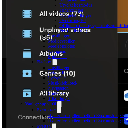
Utvelgelsesmodus
Filhandlinger
Mappehandlinger
Overføringskø
Offline modus og synkroniserte offli
Personalisering
Innstillinger
Medieavspiller
Mediebibliotek
Navigasjon
Spillelister
Flacbox
Innstillinger
Lokale filer
Lydspiller
Musikkbibliotek
Navigasjon
Spillelister
Tilkoblinger
Vanlige spørsmål
Evermusic
Hva er forskjellen mellom Evermusic og Fl
Hva er forskjellen mellom Evermusic og E
Evertag