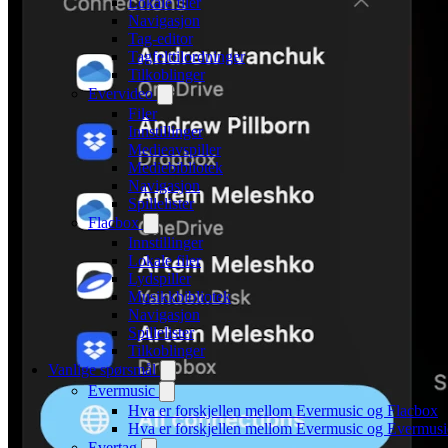
Lokale filer
Navigasjon
Tag-editor
Tagfelttilordninger
Tilkoblinger
Evervideo
Filer
Innstillinger
Medieavspiller
Mediebibliotek
Navigasjon
Spillelister
Flacbox
Innstillinger
Lokale filer
Lydspiller
Musikkbibliotek
Navigasjon
Spillelister
Tilkoblinger
Vanlige spørsmål
Evermusic
Hva er forskjellen mellom Evermusic og Flacbox
Hva er forskjellen mellom Evermusic og Evermus
Evertag