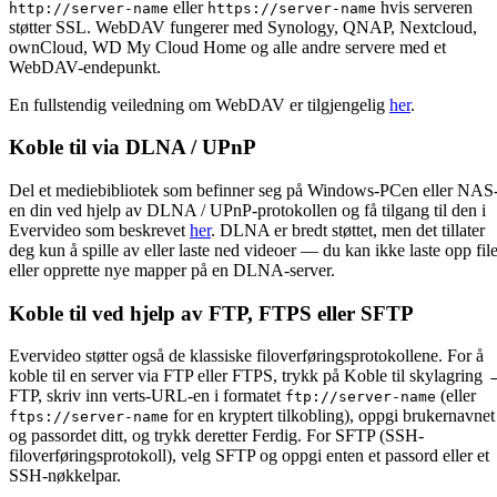
eller
hvis serveren
http://server-name
https://server-name
støtter SSL. WebDAV fungerer med Synology, QNAP, Nextcloud,
ownCloud, WD My Cloud Home og alle andre servere med et
WebDAV-endepunkt.
En fullstendig veiledning om WebDAV er tilgjengelig
her
.
Koble til via DLNA / UPnP
Del et mediebibliotek som befinner seg på Windows-PCen eller NAS
en din ved hjelp av DLNA / UPnP-protokollen og få tilgang til den i
Evervideo som beskrevet
her
. DLNA er bredt støttet, men det tillater
deg kun å spille av eller laste ned videoer — du kan ikke laste opp file
eller opprette nye mapper på en DLNA-server.
Koble til ved hjelp av FTP, FTPS eller SFTP
Evervideo støtter også de klassiske filoverføringsprotokollene. For å
koble til en server via FTP eller FTPS, trykk på Koble til skylagring
FTP, skriv inn verts-URL-en i formatet
(eller
ftp://server-name
for en kryptert tilkobling), oppgi brukernavnet
ftps://server-name
og passordet ditt, og trykk deretter Ferdig. For SFTP (SSH-
filoverføringsprotokoll), velg SFTP og oppgi enten et passord eller et
SSH-nøkkelpar.