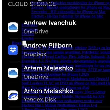
Evermusic - Frakoblet musikkspiller for iPhone o
Evertag - Musikk-taggredigerer for iPhone og Mac
Evervideo - HD-videospiller for iPhone og Mac
Flacbox - Hi-Res lydspiller for iPhone og Mac
Produkter
Evervideo
Evermusic
Flacbox
Evertag
Blogg
Flacbox 7.6: Ny BASS-lydmotor, effekter, DSP og en le
Evermusic 8.7: ekte sømløs avspilling, lydeffekter, volum
Flacbox 7.4: nybygd CarPlay, Plex, Jellyfin, Subsonic, S
Evervideo 1.7: Ny Plex, Jellyfin, sky-strømming, avspill
Evertag 4.2: Nye sky-tilkoblinger, innstillinger for tag-red
Evermusic 8.6: Ny CarPlay, Plex, Jellyfin, SFTP og sang
Beste Sky-musikkspillere for iPhone i 2026
Eksporter Wix-blogginnlegg til Markdown med OpenAI
Spill Lossless FLAC og DSD på iPhone og Mac med Fl
Beste Sky-musikkspiller for iPhone og iPad
Evermusic 6.8: Aliyun Drive, Synology, Nye UI-stiler
Evermusic Pro på Setapp Mobile: Skymusikk for iOS
Evermusic når 11 millioner nedlastinger verden over
Flacbox Når 1 Million Nedlastinger: Hi-Res Lyd
5 Beste iPhone Musikkspiller-apper i 2025