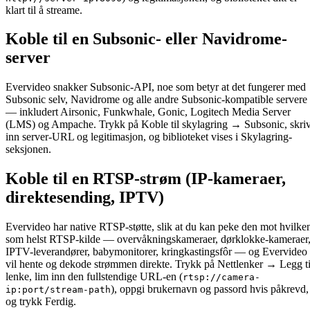
klart til å streame.
Koble til en Subsonic- eller Navidrome-
server
Evervideo snakker Subsonic-API, noe som betyr at det fungerer med
Subsonic selv, Navidrome og alle andre Subsonic-kompatible servere
— inkludert Airsonic, Funkwhale, Gonic, Logitech Media Server
(LMS) og Ampache. Trykk på Koble til skylagring → Subsonic, skri
inn server-URL og legitimasjon, og biblioteket vises i Skylagring-
seksjonen.
Koble til en RTSP-strøm (IP-kameraer,
direktesending, IPTV)
Evervideo har native RTSP-støtte, slik at du kan peke den mot hvilke
som helst RTSP-kilde — overvåkningskameraer, dørklokke-kameraer
IPTV-leverandører, babymonitorer, kringkastingsfôr — og Evervideo
vil hente og dekode strømmen direkte. Trykk på Nettlenker → Legg ti
lenke, lim inn den fullstendige URL-en (
rtsp://camera-
), oppgi brukernavn og passord hvis påkrevd,
ip:port/stream-path
og trykk Ferdig.