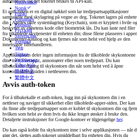
autorisasjon, og det tokenet brukes til API-kall.
Nederlands
Norsk
Et auth-token er en digital nøkkel som lar tredjepartsapplikasjoner
Polski
samhandle med skylagring på vegne av deg. Tokenet lagres på enhet
Português
din i Apples sikre systemlagring (Keychain), som er kryptert i hvile o
Română
beskyttet av enhetens kode eller biometrisk lås. Du kan laste ned filer
Русский
fra tilkoblede skytjenester til enheten din; disse filene plasseres i appe
Slovenčina
Dokumenter-katalog og kan fjernes når som helst ved hjelp av den
Svenska
innebygde filbehandleren.
ไทย
Türkçe
Applikasjonen deler ingen informasjon fra de tilkoblede skykontoene
Українська
dine med Everappz, annonsører eller noen tredjepart. Du kan
Tiếng Việt
tilbakekalle tilgang til skykontoen din når som helst ved å åpne
简体中文
kontoinnstillingssiden i nettleseren din.
繁體中文
Avvis auth-token
For å tilbakekalle et auth-token, logg inn på skykontoen din i en
nettleser og naviger til sikkerhet eller tilkoblede-apper-siden. Der kan
du finne alle tredjepartsapper som er koblet til skykontoen din og fjer
hvilken som helst av dem hvis du ikke lenger ønsker å bruke den.
Detaljerte instruksjoner for Google-kontoer er tilgjengelige
her
.
Du kan også koble fra skykontoen inne i selve applikasjonen — når 
gjør det, slettes auth-tokenet umiddelbart fra enheten din. Hvis du