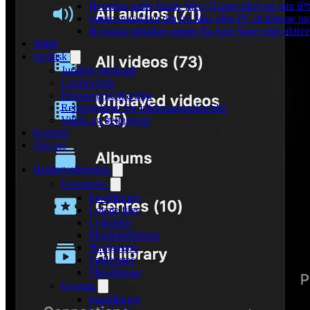
Hvordan spille lokale filer (iTunes-filer) på min i
Strøm musikken din fra Mac eller PC til iPhone
Hvordan installere appen fra App Store eller akti
Støtte
Juridisk
Juridisk merknad
Lisensavtale
Personvernerklæring
Retningslinjer for informasjonskapsler
Vilkår og betingelser
Kontakt
Om oss
Brukerveiledning
Evermusic
Innstillinger
Lokale filer
Lydspiller
Musikkbibliotek
Navigasjon
Spillelister
Tilkoblinger
Evertag
Innstillinger