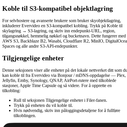
Koble til S3-kompatibel objektlagring
For selvhostere og avanserte brukere som bruker skyobjektlagring,
inkluderer Evervideo en S3-kompatibel kobling. Trykk på Koble til
skylagring → S3-lagring, og skriv inn endepunkt-URL, region,
tilgangsnøkkel, hemmelig nøkkel og bucketnavn. Dette fungerer med
AWS S3, Backblaze B2, Wasabi, Cloudflare R2, MinIO, DigitalOce
Spaces og alle andre S3-API-endepunkter.
Tilgjengelige enheter
Denne seksjonen viser alle enheter på det lokale nettverket ditt som d
kan koble til fra Evervideo via Bonjour / mDNS-oppdagelse — Plex,
Jellyfin, Emby, Synology, QNAP, AirPort-rutere med tilkoblede
stasjoner, Apple Time Capsule og så videre. For å opprette en
tilkobling:
Rull til seksjonen Tilgjengelige enheter i Filer-fanen.
Trykk på enheten du vil koble til.
Hvis nødvendig, skriv inn påloggingsdetaljene for å fullføre
tilkoblingen.