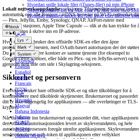
Hvordan spille lokale filer (iTunes-filer) på min iPhone
Lokalt nettverksoppdagelse:
seksjonen Tilgjengelige enheter lister
Strøm musikken din fra Mac eller PC til iPhone med S
automatisk opp alle Bonjour / mDNS-tjenester på Wi-Fi-nettverket dit
Hvordan installere appen fra App Store eller aktivere kj
— Plex, Jellyfin, Emby, Synology, QNAP, AirPort-rutere med
tilkoblede stasjoner, Apple Time Capsule — slik at du kan trykke for 
Norsk
koble til uten å skrive inn en IP-adresse.
عربي
Català
Lys
Hver tilkobling bruker den offisielle SDK-en eller den åpne
Čeština
protokollen til tjenesten, med OAuth-basert autorisasjon der det støttes
Mørk
Dansk
Du kan koble til flere kontoer av samme tjeneste (for eksempel to
System
Deutsch
Google Drive-kontoer, eller både en Plex- og en Jellyfin-server) og bl
Ελληνικά
gjennom dem side om side i Skylagring-seksjonen.
English
Español
Sikkerhet og personvern
Suomi
Français
עברית
Evervideo bruker bare offisielle SDK-er og sikre tilkoblinger for å
हिन्दी
kommunisere med tilkoblede skytjenester. Brukernavnet og passordet
Hrvatski
ditt er ikke tilgjengelig for applikasjonen — alle overføringer er TLS-
Magyar
kryptert.
Bahasa Indonesia
Italiano
Når du skriver inn brukernavnet og passordet ditt, viser applikasjonen
日本語
den offisielle autorisasjonssiden levert av skyleverandøren, og hele
autorisasjonsprosessen foregår utenfor applikasjonen. Skyleverandøre
한국어
sender deretter et auth-token til applikasjonen etter vellykket
Bahasa Melayu