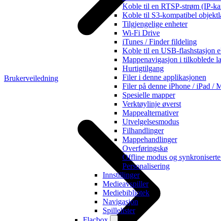
Koble til en RTSP-strøm (IP-ka
Koble til S3-kompatibel objektl
Tilgjengelige enheter
Wi-Fi Drive
iTunes / Finder fildeling
Koble til en USB-flashstasjon e
Mappenavigasjon i tilkoblede l
Hurtigtilgang
Filer i denne applikasjonen
Brukerveiledning
Filer på denne iPhone / iPad / 
Spesielle mapper
Verktøylinje øverst
Mappealternativer
Utvelgelsesmodus
Filhandlinger
Mappehandlinger
Overføringskø
Offline modus og synkroniserte
Personalisering
Innstillinger
Medieavspiller
Mediebibliotek
Navigasjon
Spillelister
Flacbox