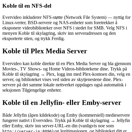
Koble til en NFS-del
Evervideo inkluderer NFS-støtte (Network File System) — nyttig for
Linux-verter, BSD-servere og NAS-enheter som foretrekker å
eksponere videobiblioteker over NFS i stedet for SMB. Velg NFS i
menyen Koble til skylagring, skriv inn serveradressen og den
eksporterte stien, og trykk Ferdig.
Koble til Plex Media Server
Evervideo kan koble direkte til en Plex Media Server og bla gjennom
Movies-, TV Shows- og Home Videos-bibliotekene dine. Trykk på
Koble til skylagring → Plex, logg inn med Plex-kontoen din, velg en
server, og biblioteket vises ved siden av skytjenestene dine. Plex-
servere på det samme lokale nettverket oppdages også automatisk i
seksjonen Tilgjengelige enheter.
Koble til en Jellyfin- eller Emby-server
Både Jellyfin (åpen kildekode) og Emby (kommersiell) medieservere
fungerer nativt i Evervideo. Trykk på Koble til skylagring → Jellyfin
eller Emby, skriv inn server-URL-en din (vanligvis noe som
) og legitimasjonen, og biblioteket ditt er
http://server-ip:8096