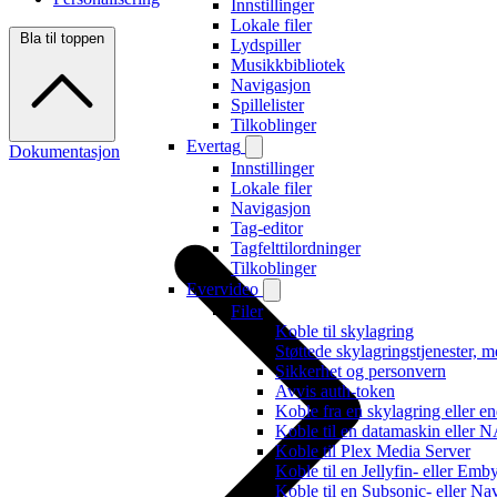
Innstillinger
Lokale filer
Bla til toppen
Lydspiller
Musikkbibliotek
Navigasjon
Spillelister
Tilkoblinger
Evertag
Dokumentasjon
Innstillinger
Lokale filer
Navigasjon
Tag-editor
Tagfelttilordninger
Tilkoblinger
Evervideo
Filer
Koble til skylagring
Støttede skylagringstjenester, m
Sikkerhet og personvern
Avvis auth-token
Koble fra en skylagring eller e
Koble til en datamaskin eller 
Koble til Plex Media Server
Koble til en Jellyfin- eller Emb
Koble til en Subsonic- eller Na