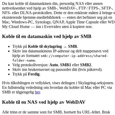
Du kan koble til datamaskinen din, personlig NAS eller annen
nettverksenhet ved hjelp av SMB-, WebDAV-, FTP / FTPS-, SFTP-,
NFS- eller DLNA-protokollen. Dette er den enkleste måten å bringe e
eksisterende hjemme-mediebibliotek — enten det befinner seg på en
Mac, Windows-PC, Synology, QNAP, Apple Time Capsule eller WD
My Cloud Home — inn i Evervideo uten å kopiere noe.
Koble til en datamaskin ved hjelp av SMB
Trykk på
Koble til skylagring → SMB
.
Skriv inn datamaskinens IP-adresse og delt mappenavn ved
hjelp av formatet
smb://computer-ip-address/shared-
.
folder-name
Velg protokollversjon:
Auto
,
SMB1
eller
SMB2
.
Skriv inn brukernavnet og passordet ditt (hvis påkrevd).
Trykk på
Ferdig
.
Hvis tilkoblingen er vellykket, vises delingen i Skylagring-seksjonen.
En fullstendig veiledning om hvordan du kobler til Mac eller PC via
SMB er tilgjengelig
her
.
Koble til en NAS ved hjelp av WebDAV
Alle trinn er de samme som for SMB, bortsett fra URL-feltet. Bruk