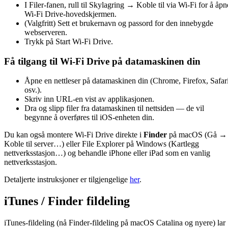
I Filer-fanen, rull til Skylagring → Koble til via Wi-Fi for å åpn
Wi-Fi Drive-hovedskjermen.
(Valgfritt) Sett et brukernavn og passord for den innebygde
webserveren.
Trykk på Start Wi-Fi Drive.
Få tilgang til Wi-Fi Drive på datamaskinen din
Åpne en nettleser på datamaskinen din (Chrome, Firefox, Safari
osv.).
Skriv inn URL-en vist av applikasjonen.
Dra og slipp filer fra datamaskinen til nettsiden — de vil
begynne å overføres til iOS-enheten din.
Du kan også montere Wi-Fi Drive direkte i
Finder
på macOS (Gå →
Koble til server…) eller File Explorer på Windows (Kartlegg
nettverksstasjon…) og behandle iPhone eller iPad som en vanlig
nettverksstasjon.
Detaljerte instruksjoner er tilgjengelige
her
.
iTunes / Finder fildeling
iTunes-fildeling (nå Finder-fildeling på macOS Catalina og nyere) lar