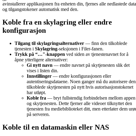
avinstallerer applikasjonen fra enheten din, fjernes alle nedlastede dat
og tilgangstokener automatisk med den.
Koble fra en skylagring eller endre
konfigurasjon
Tilgang til skylagringsalternativer
— finn den tilkoblede
tjenesten i
Skylagring
-seksjonen i Filer-fanen.
Trykk på “…"-knappen
ved siden av tjenestenavnet for å
åpne ytterligere alternativer:
Gi nytt navn
— endre navnet på skytjenesten slik det
vises i listen din.
Innstillinger
— endre konfigurasjonen eller
autentiseringsdataene. Noen ganger må du autorisere den
tilkoblede skytjenesten på nytt hvis autorisasjonstokenet
har utløpt.
Koble fra
— bryt fullstendig forbindelsen mellom appen
og skytjenesten. Dette fjerner alle videoer tilknyttet den
tjenesten fra mediebiblioteket ditt, men etterlater dem urør
på serveren.
Koble til en datamaskin eller NAS