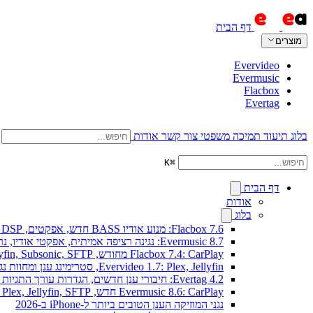
דף הבית
מוצרים
Evervideo
Evermusic
Flacbox
Evertag
בלוג
תיעוד
תמיכה
משפטי
צור קשר
אודות
K
⌘
דף הבית
אודות
בלוג
Flacbox 7.6: מנוע אודיו BASS חדש, אפקטים, DSP וויזואלייזר מוזיקה חי
Evermusic 8.7: נגינה רציפה אמיתית, אפקטי אודיו, נרמול עוצמה, אקולייזר בעיצוב מחודש
Flacbox 7.4: CarPlay מחודש, Plex, Jellyfin, Subsonic, SFTP לאודיו Hi-Res
Evervideo 1.7: Plex, Jellyfin, סטרימינג ענן ומחוות נגינה חדשים
Evertag 4.2: חיבורי ענן חדשים, הגדרות עורך התגיות מוסברות
Evermusic 8.6: CarPlay חדש, Plex, Jellyfin, SFTP וווידג'ט מילים
נגני המוזיקה הענן הטובים ביותר ל-iPhone ב-2026