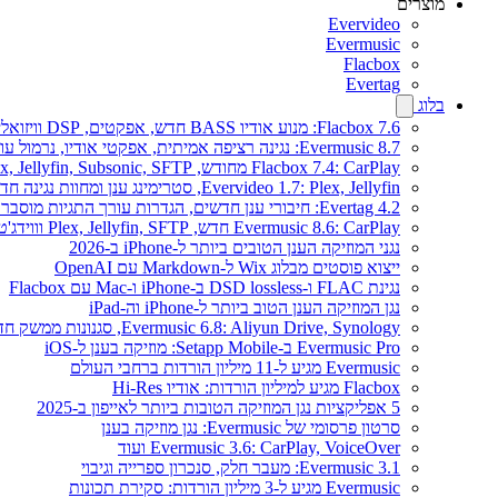
מוצרים
Evervideo
Evermusic
Flacbox
Evertag
בלוג
Flacbox 7.6: מנוע אודיו BASS חדש, אפקטים, DSP וויזואלייזר מוזיקה חי
Evermusic 8.7: נגינה רציפה אמיתית, אפקטי אודיו, נרמול עוצמה, אקולייזר בעיצוב מחודש
Flacbox 7.4: CarPlay מחודש, Plex, Jellyfin, Subsonic, SFTP לאודיו Hi-Res
Evervideo 1.7: Plex, Jellyfin, סטרימינג ענן ומחוות נגינה חדשים
Evertag 4.2: חיבורי ענן חדשים, הגדרות עורך התגיות מוסברות
Evermusic 8.6: CarPlay חדש, Plex, Jellyfin, SFTP וווידג'ט מילים
נגני המוזיקה הענן הטובים ביותר ל-iPhone ב-2026
ייצוא פוסטים מבלוג Wix ל-Markdown עם OpenAI
נגינת FLAC ו-DSD lossless ב-iPhone ו-Mac עם Flacbox
נגן המוזיקה הענן הטוב ביותר ל-iPhone וה-iPad
Evermusic 6.8: Aliyun Drive, Synology, סגנונות ממשק חדשים
Evermusic Pro ב-Setapp Mobile: מוזיקה בענן ל-iOS
Evermusic מגיע ל-11 מיליון הורדות ברחבי העולם
Flacbox מגיע למיליון הורדות: אודיו Hi-Res
5 אפליקציות נגן המוזיקה הטובות ביותר לאייפון ב-2025
סרטון פרסומי של Evermusic: נגן מוזיקה בענן
Evermusic 3.6: CarPlay, VoiceOver ועוד
Evermusic 3.1: מעבר חלק, סנכרון ספרייה וגיבוי
Evermusic מגיע ל-3 מיליון הורדות: סקירת תכונות