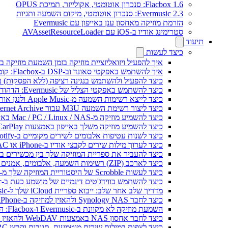
Flacbox 1.6: סנכרון אוטומטי, אקולייזר, תמיכת OPUS
Evermusic 2.3: סנכרון אוטומטי, מיקום השמעה ותגיות
הזרמת מוזיקה מאחסון ענן באייפון עם Evermusic
סטרימינג אודיו ב-iOS עם AVAssetResourceLoader
תיעוד
כיצד לעשות
איך להפעיל ויזואליזציית מוזיקה בזמן השמעת מוזיקה בא
איך להשתמש באפקטי סאונד וב-DSP ב-Flacbox: קומפרסור, Freeverb, Crossfeed, אקו, נרמול עוצמת קול ועוד
כיצד להפעיל ולהשתמש בנגינה רציפה (ללא הפסקות) ב-vermusic
כיצד להשתמש באפקטי הצליל של Evermusic: הדהוד, השהיה, עיוות, מדחס, Crossfeed ונרמול עוצמה
כיצד לייצא רשימות השמעה מ-Apple Music ולנגן אותן ב-Evermusic ב-Mac
כיצד ליצור רשימת השמעה M3U עבור Internet Archive או Live Music Archive
כיצד להשמיע מוזיקה מ-Mac / PC / Linux / NAS באייפון באמצעות שרת Kodi DLNA
כיצד להשמיע מוזיקה משלך באייפון באמצעות CarPlay
כיצד לשנות עטיפות אלבומים לשירים מקומיים ב-Spotify: מדריך שלב אחר שלב (נייד ומחשב)
כיצד לערוך מילות שירים לקבצי אודיו ב-iPhone או MAC
כיצד להעביר את ספריית המוזיקה שלך בין מכשירים ב-Evermusic: מדריך שלב אחר של
כיצד לארכב (ZIP) רשימות השמעה, אלבומים, אמנים וז'אנרים ב-Evermusic ו-Flacbox ולהעביר למכשיר אחר
כיצד לעשות Scrobble של היסטוריית המוזיקה שלך מ-Evermusic או Flacbox ל-Last.fm
כיצד להשתמש בווידג'טים דינמיים של מושמע כעת ב-Evermusic ו-Flacbox באייפון ו-Mac שלך
מדריך שלב אחר שלב: ייבוא ספריית iCloud שלך ל-Evermusic ו-Flacbox
כיצד לחבר Synology NAS ולהאזין למוזיקה ב-iPhone או Mac
השמעת מוזיקה לא מקוונת ב-Evermusic ו-Flacbox: הורדה וסנכרון מהענן לקבצים מקומיים
כיצד לחבר אחסון NAS באמצעות WebDAV ולהאזין למוזיקה ב-iPhone או Mac
כיצד לצפות במילות שירים מוטמעות, תגובות וקבצי LRC למוזיקה באייפון או מק