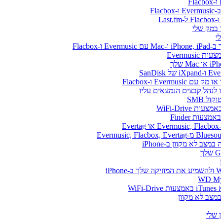
Flacbo
Evermus
Ever ו-Flacbox
ל SMB
WiFi-Drive
E
Wi