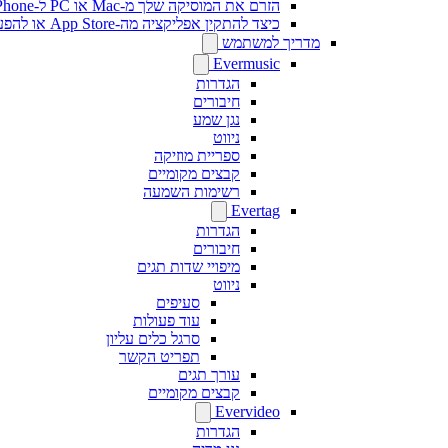
הזרם את המוסיקה שלך מ-Mac או PC ל-iPhone באמצעות SMB
כיצד להתקין אפליקציה מה-App Store או להפעיל רכישה בתוך האפליקציה באמצעות קוד פרומו
מדריך למשתמש
Evermusic
הגדרות
חיבורים
נגן שמע
ניווט
ספריית מוזיקה
קבצים מקומיים
רשימות השמעה
Evertag
הגדרות
חיבורים
מיפויי שדות תגים
ניווט
סעיפים
עוד פעולות
סרגל כלים עליון
תפריט הקשר
עורך תגים
קבצים מקומיים
Evervideo
הגדרות