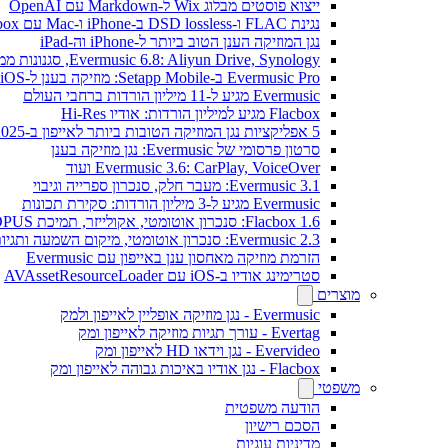
ייצוא פוסטים מבלוג Wix ל-Markdown עם OpenAI
נגינת FLAC ו-DSD lossless ב-iPhone ו-Mac עם Flacbox
נגן המוזיקה הענן הטוב ביותר ל-iPhone וה-iPad
Evermusic 6.8: Aliyun Drive, Synology, סגנונות ממשק חדשים
Evermusic Pro ב-Setapp Mobile: מוזיקה בענן ל-iOS
Evermusic מגיע ל-11 מיליון הורדות ברחבי העולם
Flacbox מגיע למיליון הורדות: אודיו Hi-Res
5 אפליקציות נגן המוזיקה הטובות ביותר לאייפון ב-2025
סרטון פרסומי של Evermusic: נגן מוזיקה בענן
Evermusic 3.6: CarPlay, VoiceOver ועוד
Evermusic 3.1: מעבר חלק, סנכרון ספרייה וגיבוי
Evermusic מגיע ל-3 מיליון הורדות: סקירת תכונות
Flacbox 1.6: סנכרון אוטומטי, אקולייזר, תמיכת OPUS
Evermusic 2.3: סנכרון אוטומטי, מיקום השמעה ותגיות
הזרמת מוזיקה מאחסון ענן באייפון עם Evermusic
סטרימינג אודיו ב-iOS עם AVAssetResourceLoader
מוצרים
Evermusic - נגן מוזיקה אופליין לאייפון ולמק
Evertag - עורך תגיות מוזיקה לאייפון ומק
Evervideo - נגן וידאו HD לאייפון ומק
Flacbox - נגן אודיו באיכות גבוהה לאייפון ומק
משפטי
הודעה משפטית
הסכם רישיון
מדיניות עוגיות