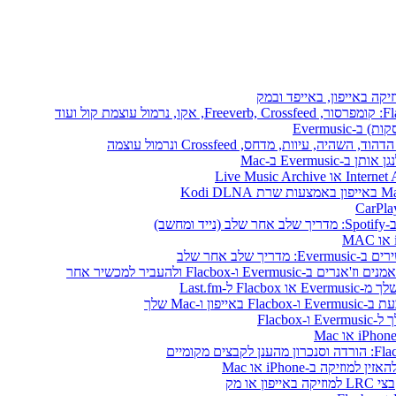
יקה באייפון, באייפד ובמק
Evermusi
שב)
לב אחר שלב
ו-Mac שלך
או מק