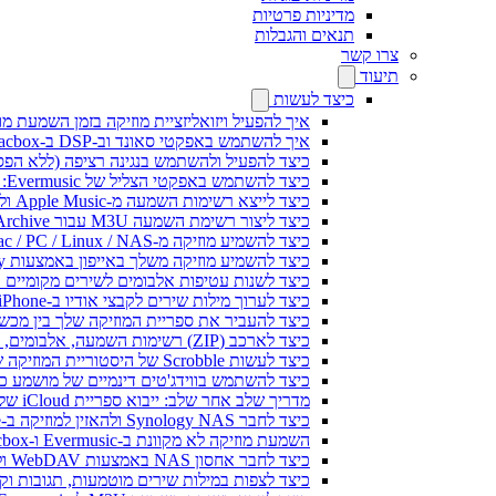
מדיניות פרטיות
תנאים והגבלות
צרו קשר
תיעוד
כיצד לעשות
איך להפעיל ויזואליזציית מוזיקה בזמן השמעת מוז
איך להשתמש באפקטי סאונד וב-DSP ב-Flacbox: קומפרסור, Freeverb, Crossfeed, אקו, נרמול עוצמת קול ועוד
כיצד להפעיל ולהשתמש בנגינה רציפה (ללא הפסקות) ב-c
כיצד להשתמש באפקטי הצליל של Evermusic: הדהוד, השהיה, עיוות, מדחס, Crossfeed ונרמול עוצמה
כיצד לייצא רשימות השמעה מ-Apple Music ולנגן אותן ב-Evermusic ב-Mac
כיצד ליצור רשימת השמעה M3U עבור Internet Archive או Live Music Archive
כיצד להשמיע מוזיקה מ-Mac / PC / Linux / NAS באייפון באמצעות שרת Kodi DLNA
כיצד להשמיע מוזיקה משלך באייפון באמצעות CarPlay
כיצד לשנות עטיפות אלבומים לשירים מקומיים ב-Spotify: מדריך שלב אחר שלב (נייד ומח
כיצד לערוך מילות שירים לקבצי אודיו ב-iPhone או MAC
כיצד להעביר את ספריית המוזיקה שלך בין מכשירים ב-Evermusic: מדריך ש
כיצד לארכב (ZIP) רשימות השמעה, אלבומים, אמנים וז'אנרים ב-Evermusic ו-Flacbox ולהעביר למכשיר אחר
כיצד לעשות Scrobble של היסטוריית המוזיקה שלך מ-Evermusic או Flacbox ל-Last.fm
כיצד להשתמש בווידג'טים דינמיים של מושמע כעת ב-Evermusic ו-Flacbox באייפון 
מדריך שלב אחר שלב: ייבוא ספריית iCloud שלך ל-Evermusic ו-Flacbox
כיצד לחבר Synology NAS ולהאזין למוזיקה ב-iPhone או Mac
השמעת מוזיקה לא מקוונת ב-Evermusic ו-Flacbox: הורדה וסנכרון מהענן לקבצים מקומיים
כיצד לחבר אחסון NAS באמצעות WebDAV ולהאזין למוזיקה ב-iPhone או Mac
כיצד לצפות במילות שירים מוטמעות, תגובות וקבצי LRC למוזיקה באייפון 