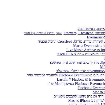
ייפון, באייפד ובמק
E
ב