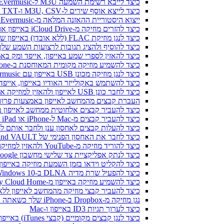
כיצד לייבא רשימת השמעה M3U ל-Evermusic ו-Flacbox
כיצד לייצא אוסף שירים ל-M3U, CSV ו-TXT ב-Evermusic ו-Flacbox
ייצוא היסטוריית ההאזנה המלאה מ-Evermusic ו-Flacbox ל-Last.fm
כיצד להזרים מוזיקה מ-iCloud Drive באייפון או במק שלי
כיצד לנגן מוזיקת FLAC (ללא אובדן) באייפון שלי
כיצד להוסיף ולהציג תגובות לרצועות השמע שלך ב-iPhone, iPad ו-Mac עם Evermusic ו-x
כיצד להאזין לספרי שמע באייפון, אייפד ומק באמצעות ic
כיצד להשמיע מוזיקה מקומית המאוחסנת ב-iPhone או Mac שלך
כיצד לנגן מוזיקה מכונן USB באייפון עם Evermusic ו-iXpand של SanDisk
כיצד להשתמש באקולייזר האודיו באייפון, אייפד או מק עם music
כיצד לחבר כונן USB לאייפון ולהאזין למוזיקה או לנהל קבצים הנמצאים עליו
העברת קבצים מהמחשב לאייפון באמצעות פרוטוקו
כיצד להעביר קבצים אלחוטית ממחשב לאייפון באמצעות 
כיצד להעביר קבצים מ-Mac ל-iPhone או iPad באמצעות Finder
כיצד להעלות קבצים לאחסון ענן ולחבר אותם ל-Evermusic, Flacbox או vertag
כיצד לחבר את האחסון הפנימי של Bluesound VAULT מ-Evermusic, Flacbox, Evertag
כיצד להוריד מוזיקה מ-YouTube ולהאזין למוזיקה במצב לא מקוון ב-iPhone
כיצד לנתק אפליקציית צד שלישי מחשבון Google שלך
כיצד להקליט וידאו בזמן השמעת מוזיקה באייפון
כיצד להפעיל שרת מדיה DLNA ב-Windows 10 ולהשמיע את המוזיקה שלך ב-iPhone
כיצד להשמיע מוזיקה באייפון מ-WD My Cloud Home
כיצד להעביר קבצי מוזיקה מהמחשב לאייפון ללא iTunes באמצעות Fi-Drive
נגן מוזיקה מ-Dropbox ב-iPhone שלך כשאתה במצב לא מקוון
כיצד לערוך תגיות ID3 באייפון ו-Mac
כיצד לנגן קבצים מקומיים (קבצי iTunes) באייפון שלי