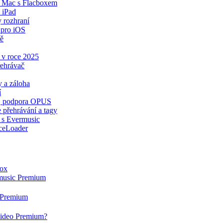
a Mac s Flacboxem
 iPad
y rozhraní
 pro iOS
tě
 v roce 2025
řehrávač
 a záloha
í
ér, podpora OPUS
 přehrávání a tagy
 s Evermusic
ceLoader
box
rmusic Premium
g Premium
rvideo Premium?