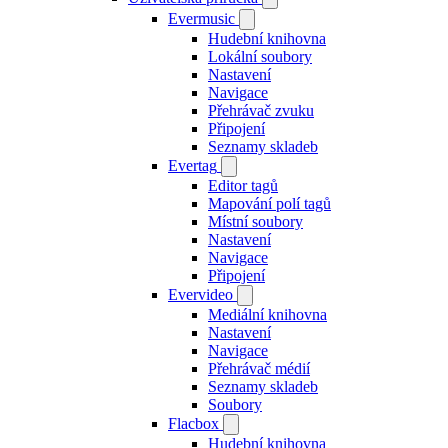
Evermusic
Hudební knihovna
Lokální soubory
Nastavení
Navigace
Přehrávač zvuku
Připojení
Seznamy skladeb
Evertag
Editor tagů
Mapování polí tagů
Místní soubory
Nastavení
Navigace
Připojení
Evervideo
Mediální knihovna
Nastavení
Navigace
Přehrávač médií
Seznamy skladeb
Soubory
Flacbox
Hudební knihovna