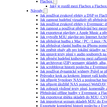
Flacbox
Jaký je rozdíl mezi Flacbox a Flacb
Návody
Jak používat zvukové efekty a DSP ve Flacbo
Jak zapnout hudební vizualizér při přehráv
Jak používat zvukové efekty v Evermusic: do
Jak zapnout a používat přehrávání bez meze
Jak exportovat playlisty z Apple Music a p
Jak vytvořit M3U playlist pro Internet Arc
Jak přehrávat hudbu z Mac / PC / Linux /
Jak přehrávat vlastní hudbu na iPhonu pom
Jak změnit obaly alb pro lokální skladby na
Jak upravit texty písní v audio souborech
Jak přenést hudební knihovnu mezi zařízen
Jak archivovat (ZIP) seznamy skladeb, alba, 
Jak scrobblovat historii poslechu z Evermus
Jak používat dynamické widgety Právě se p
Průvodce krok za krokem: Import vaší knih
Jak připojit Synology NAS a poslouchat h
Jak připojit úložiště NAS pomocí WebDAV 
Jak zobrazit vložené texty písní, komentá
Přehrávání offline hudby v Evermusic a Fla
Jak exportovat sbírku skladeb do M3U, CS
Jak importovat seznam skladeb M3U do Eve
Exportujte kompletní historii poslechu z Ev