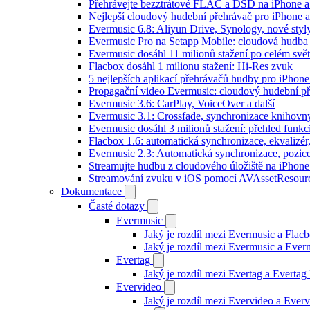
Přehrávejte bezztrátové FLAC a DSD na iPhone 
Nejlepší cloudový hudební přehrávač pro iPhone a
Evermusic 6.8: Aliyun Drive, Synology, nové styl
Evermusic Pro na Setapp Mobile: cloudová hudba
Evermusic dosáhl 11 milionů stažení po celém svě
Flacbox dosáhl 1 milionu stažení: Hi-Res zvuk
5 nejlepších aplikací přehrávačů hudby pro iPhone
Propagační video Evermusic: cloudový hudební p
Evermusic 3.6: CarPlay, VoiceOver a další
Evermusic 3.1: Crossfade, synchronizace knihovny
Evermusic dosáhl 3 milionů stažení: přehled funkc
Flacbox 1.6: automatická synchronizace, ekvaliz
Evermusic 2.3: Automatická synchronizace, pozice
Streamujte hudbu z cloudového úložiště na iPhone
Streamování zvuku v iOS pomocí AVAssetResour
Dokumentace
Časté dotazy
Evermusic
Jaký je rozdíl mezi Evermusic a Flac
Jaký je rozdíl mezi Evermusic a Eve
Evertag
Jaký je rozdíl mezi Evertag a Everta
Evervideo
Jaký je rozdíl mezi Evervideo a Eve