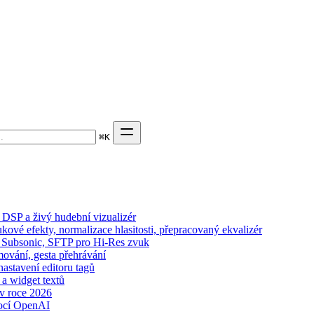
⌘
K
DSP a živý hudební vizualizér
kové efekty, normalizace hlasitosti, přepracovaný ekvalizér
n, Subsonic, SFTP pro Hi-Res zvuk
mování, gesta přehrávání
nastavení editoru tagů
 a widget textů
 v roce 2026
ocí OpenAI