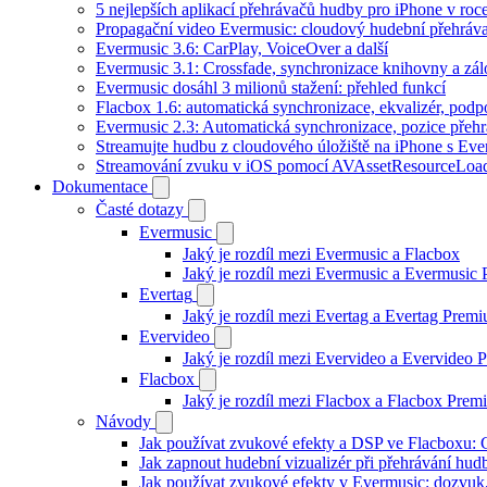
5 nejlepších aplikací přehrávačů hudby pro iPhone v roc
Propagační video Evermusic: cloudový hudební přehráv
Evermusic 3.6: CarPlay, VoiceOver a další
Evermusic 3.1: Crossfade, synchronizace knihovny a zál
Evermusic dosáhl 3 milionů stažení: přehled funkcí
Flacbox 1.6: automatická synchronizace, ekvalizér, po
Evermusic 2.3: Automatická synchronizace, pozice přehr
Streamujte hudbu z cloudového úložiště na iPhone s Eve
Streamování zvuku v iOS pomocí AVAssetResourceLoa
Dokumentace
Časté dotazy
Evermusic
Jaký je rozdíl mezi Evermusic a Flacbox
Jaký je rozdíl mezi Evermusic a Evermusic
Evertag
Jaký je rozdíl mezi Evertag a Evertag Prem
Evervideo
Jaký je rozdíl mezi Evervideo a Evervideo
Flacbox
Jaký je rozdíl mezi Flacbox a Flacbox Pre
Návody
Jak používat zvukové efekty a DSP ve Flacboxu: Co
Jak zapnout hudební vizualizér při přehrávání hu
Jak používat zvukové efekty v Evermusic: dozvuk, 