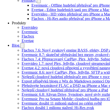
Produkty
Evermusic - Offline hudební přehrávač pro iPhon
Evertag - Editor hudebních tagů pro iPhone a Mac
Evervideo - HD video přehrávač pro iPhone a Ma
Flacbox - Hi-Res audio přehrávač pro iPhone a M
Produkty
Evervideo
Evermusic
Flacbox
Evertag
Blog
Flacbox 7.6: Nový zvukový engine BASS, efekty, DSP a 
Evermusic 8.7: skutečné přehrávání bez mezer, zvukové ef
Flacbox 7.4: Přepracovaný CarPlay, Plex, Jellyfin, Sub
Evervideo 1.7: nové Plex, Jellyfin, cloudové streamování
Evertag 4.2: nová cloudová připojení a vysvětlení nastav
Evermusic 8.6: nový CarPlay, Plex, Jellyfin, SFTP a wid
Nejlepší cloudové hudební přehrávače pro iPhone v roc
Export příspěvků blogu z Wix do Markdown pomocí O
Přehrávejte bezztrátové FLAC a DSD na iPhone a Mac 
Nejlepší cloudový hudební přehrávač pro iPhone a iPad
Evermusic 6.8: Aliyun Drive, Synology, nové styly rozhr
Evermusic Pro na Setapp Mobile: cloudová hudba pro i
Evermusic dosáhl 11 milionů stažení po celém světě
Flacbox dosáhl 1 milionu stažení: Hi-Res zvuk