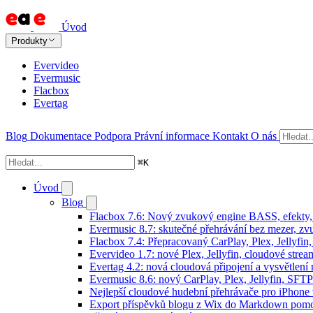
Úvod
Produkty
Evervideo
Evermusic
Flacbox
Evertag
Blog
Dokumentace
Podpora
Právní informace
Kontakt
O nás
⌘
K
Úvod
Blog
Flacbox 7.6: Nový zvukový engine BASS, efekty, 
Evermusic 8.7: skutečné přehrávání bez mezer, zvu
Flacbox 7.4: Přepracovaný CarPlay, Plex, Jellyfi
Evervideo 1.7: nové Plex, Jellyfin, cloudové strea
Evertag 4.2: nová cloudová připojení a vysvětlení 
Evermusic 8.6: nový CarPlay, Plex, Jellyfin, SFTP
Nejlepší cloudové hudební přehrávače pro iPhone
Export příspěvků blogu z Wix do Markdown pom