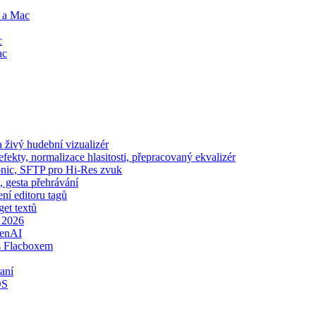
e a Mac
c
ac
živý hudební vizualizér
ekty, normalizace hlasitosti, přepracovaný ekvalizér
sonic, SFTP pro Hi-Res zvuk
, gesta přehrávání
ení editoru tagů
get textů
e 2026
penAI
s Flacboxem
aní
OS