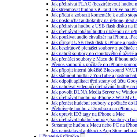
Jak přehrávat FLAC (bezztrátovou) hudbu 
Jak streamovat hudbu z iCloud Drive na i
Jak přidat a zobrazit komentáře k audio st
Jak poslouchat audioknihy na iPhone, iPad
Jak přehrávat hudbu z USB flash disku na 
Jak přehrávat lokální hudbu uloženou na i
Jak používat audio ekvalizér na iPhonu, iP
Jak připojit USB flash disk k iPhone a pos
Jak bezdrátově přenášet soubory z počítač
Jak nahrát soubory do cloudového úložiště a
Jak přenášet soubory z Macu do iPhonu ne
Přenos souborů z počítače do iPhone pomo
Jak připojit interní úložiště Bluesound VAU
Jak stáhnout hudbu z YouTube a poslouchat 
Jak odpojit aplikaci třetí strany od účtu Goo
Jak nahrávat video při přehrávání hudby na
Jak povolit DLNA Media Server ve Windows
Jak přehrávat hudbu na iPhone z WD My 
Jak přenést hudební soubory z počítače do
Přehrávejte hudbu z Dropboxu na iPhonu, i k
Jak upravit ID3 tagy na iPhone a Mac
Jak přehrávat lokální soubory (soubory iTu
Streamujte hudbu z Macu nebo PC na iPh
Jak nainstalovat aplikaci z App Store nebo
Uživatelská příručka