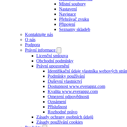
Místní soubory
Nastavení
Navigace
Přehrávač zvuku
Připojení
Seznamy skladeb
Kontaktujte nás
O nás
Podpora
Právní informace
Licenční smlouva
Obchodní podmínky
Právní upozornění
Identifikační údaje vlastníka webových strá
Podmínky používání
Duševní vlastnictví
Dostupnost www.everappz.com
Kvalita www.everappz.com
Omezení odpovědnosti
Oznámení
Příslušnost
Rozhodné právo
Zásady ochrany osobních údajů
Zásady používání cookies