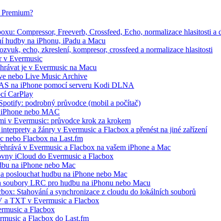
ox Premium?
xu: Compressor, Freeverb, Crossfeed, Echo, normalizace hlasitosti a d
ání hudby na iPhonu, iPadu a Macu
zvuk, echo, zkreslení, kompresor, crossfeed a normalizace hlasitosti
r v Evermusic
řehrávat je v Evermusic na Macu
hive nebo Live Music Archive
 NAS na iPhone pomocí serveru Kodi DLNA
ocí CarPlay
 Spotify: podrobný průvodce (mobil a počítač)
 na iPhone nebo MAC
ími v Evermusic: průvodce krok za krokem
interprety a žánry v Evermusic a Flacbox a přenést na jiné zařízení
ic nebo Flacbox na Last.fm
řehrává v Evermusic a Flacbox na vašem iPhone a Mac
ovny iCloud do Evermusic a Flacbox
udbu na iPhone nebo Mac
a poslouchat hudbu na iPhone nebo Mac
ře a soubory LRC pro hudbu na iPhonu nebo Macu
cbox: Stahování a synchronizace z cloudu do lokálních souborů
V a TXT v Evermusic a Flacbox
rmusic a Flacbox
ermusic a Flacbox do Last.fm