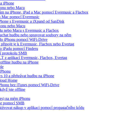
na iPhone
Phonu nebo Macu
opám na iPhone, iPad a Mac pomocí Evermusic a Flacbox
 a Mac pomocí Evermusic
iPhone s Evermusic a iXpand od SanDisk
Phonu nebo Macu
adu nebo Macu s Evermusic a Flacbox
louchat hudbu nebo spravovat soubory na něm
e do iPhonu pomocí WiFi-Drive
 připojit je k Evermusic, Flacbox nebo Evertag
bo iPadu pomocí Finderu
cí protokolu SMB
LT z aplikací Evermusic, Flacbox, Evertag
offline hudbu na iPhone
gle
 iPhonu
 10 a přehrávat hudbu na iPhone
Cloud Home
 iPhonu bez iTunes pomocí WiFi-Drive
dyž jste offline
nes) na mém iPhonu
one pomocí SMB
 aktivovat nákup v aplikaci pomocí propagačního kódu