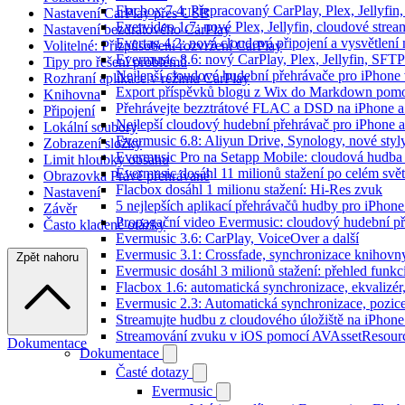
Flacbox 7.4: Přepracovaný CarPlay, Plex, Jellyfi
Nastavení CarPlay přes USB
Evervideo 1.7: nové Plex, Jellyfin, cloudové strea
Nastavení bezdrátového CarPlay
Evertag 4.2: nová cloudová připojení a vysvětlení 
Volitelné: Přizpůsobení rozvržení CarPlay
Evermusic 8.6: nový CarPlay, Plex, Jellyfin, SFTP
Tipy pro řešení problémů
Nejlepší cloudové hudební přehrávače pro iPhone
Rozhraní aplikace v režimu CarPlay
Export příspěvků blogu z Wix do Markdown pom
Knihovna
Přehrávejte bezztrátové FLAC a DSD na iPhone 
Připojení
Nejlepší cloudový hudební přehrávač pro iPhone a
Lokální soubory
Evermusic 6.8: Aliyun Drive, Synology, nové styl
Zobrazení složky
Evermusic Pro na Setapp Mobile: cloudová hudba
Limit hloubky obsahu
Evermusic dosáhl 11 milionů stažení po celém svě
Obrazovka Právě přehrávané
Flacbox dosáhl 1 milionu stažení: Hi-Res zvuk
Nastavení
5 nejlepších aplikací přehrávačů hudby pro iPhone
Závěr
Propagační video Evermusic: cloudový hudební p
Často kladené otázky
Evermusic 3.6: CarPlay, VoiceOver a další
Evermusic 3.1: Crossfade, synchronizace knihovny
Zpět nahoru
Evermusic dosáhl 3 milionů stažení: přehled funkc
Flacbox 1.6: automatická synchronizace, ekvaliz
Evermusic 2.3: Automatická synchronizace, pozice
Streamujte hudbu z cloudového úložiště na iPhone
Streamování zvuku v iOS pomocí AVAssetResour
Dokumentace
Dokumentace
Časté dotazy
Evermusic