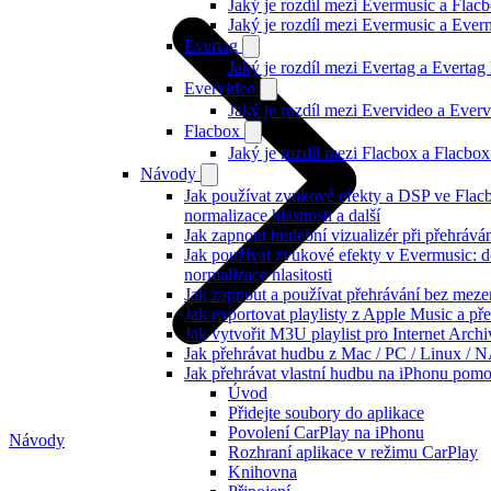
Jaký je rozdíl mezi Evermusic a Flac
Jaký je rozdíl mezi Evermusic a Eve
Evertag
Jaký je rozdíl mezi Evertag a Everta
Evervideo
Jaký je rozdíl mezi Evervideo a Eve
Flacbox
Jaký je rozdíl mezi Flacbox a Flacb
Návody
Jak používat zvukové efekty a DSP ve Flac
normalizace hlasitosti a další
Jak zapnout hudební vizualizér při přehráv
Jak používat zvukové efekty v Evermusic: do
normalizace hlasitosti
Jak zapnout a používat přehrávání bez meze
Jak exportovat playlisty z Apple Music a p
Jak vytvořit M3U playlist pro Internet Arc
Jak přehrávat hudbu z Mac / PC / Linux /
Jak přehrávat vlastní hudbu na iPhonu pom
Úvod
Přidejte soubory do aplikace
Povolení CarPlay na iPhonu
Návody
Rozhraní aplikace v režimu CarPlay
Knihovna