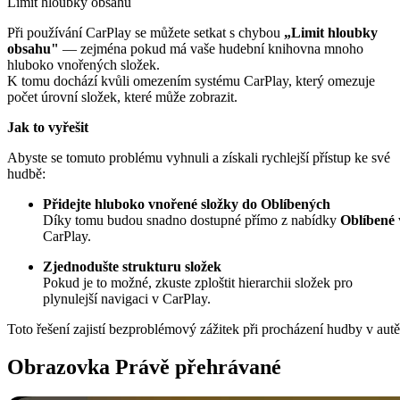
Limit hloubky obsahu
Při používání CarPlay se můžete setkat s chybou
„Limit hloubky
obsahu"
— zejména pokud má vaše hudební knihovna mnoho
hluboko vnořených složek.
K tomu dochází kvůli omezením systému CarPlay, který omezuje
počet úrovní složek, které může zobrazit.
Jak to vyřešit
Abyste se tomuto problému vyhnuli a získali rychlejší přístup ke své
hudbě:
Přidejte hluboko vnořené složky do Oblíbených
Díky tomu budou snadno dostupné přímo z nabídky
Oblíbené
CarPlay.
Zjednodušte strukturu složek
Pokud je to možné, zkuste zploštit hierarchii složek pro
plynulejší navigaci v CarPlay.
Toto řešení zajistí bezproblémový zážitek při procházení hudby v autě
Obrazovka Právě přehrávané