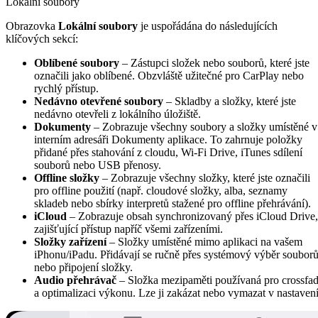
Lokální soubory
Obrazovka
Lokální soubory
je uspořádána do následujících
klíčových sekcí:
Oblíbené soubory
– Zástupci složek nebo souborů, které jste
označili jako oblíbené. Obzvláště užitečné pro CarPlay nebo
rychlý přístup.
Nedávno otevřené soubory
– Skladby a složky, které jste
nedávno otevřeli z lokálního úložiště.
Dokumenty
– Zobrazuje všechny soubory a složky umístěné v
interním adresáři Dokumenty aplikace. To zahrnuje položky
přidané přes stahování z cloudu, Wi-Fi Drive, iTunes sdílení
souborů nebo USB přenosy.
Offline složky
– Zobrazuje všechny složky, které jste označili
pro offline použití (např. cloudové složky, alba, seznamy
skladeb nebo sbírky interpretů stažené pro offline přehrávání).
iCloud
– Zobrazuje obsah synchronizovaný přes iCloud Drive,
zajišťující přístup napříč všemi zařízeními.
Složky zařízení
– Složky umístěné mimo aplikaci na vašem
iPhonu/iPadu. Přidávají se ručně přes systémový výběr soubor
nebo připojení složky.
Audio přehrávač
– Složka mezipaměti používaná pro crossfa
a optimalizaci výkonu. Lze ji zakázat nebo vymazat v nastavení