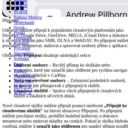
Italiano
日本語
한국어
Bahasa Melayu
Připojení
Nederlands
Norsk
Odtud se můžete připojit k populárním cloudovým platformám jako
Polski
Dropbox, Google Drive, OneDrive, MEGA, iCloud Drive a dokonce
Português
k síťovým diskům jako SMB, DLNA a WebDAV. Po připojení můžet
Română
procházet, streamovat, stahovat a spravovat soubory přímo z aplikace.
Русский
Slovenčina
Obrazovka
Připojení
obsahuje následující sekce:
Svenska
ไทย
Oblíbené soubory
– Rychlý přístup ke složkám nebo
souborům, které jste označili jako oblíbené pro rychlou navigac
Türkçe
obzvláště užitečné v CarPlay.
Українська
Nedávno otevřené soubory
– Zobrazení posledních souborů,
Tiếng Việt
ke kterým jste přistupovali z připojených služeb.
简体中文
Cloudová úložiště
– Správa všech připojených cloudových
繁體中文
služeb a lokálních síťových disků.
Nové cloudové služby můžete připojit pomocí možnosti
„Připojit ke
cloudovému úložišti"
na hlavní obrazovce Připojení. Po připojení
můžete procházet složky, prohlížet hudební knihovny a dokonce
streamovat nebo stahovat skladby na cestách. Pokud je složka hlubok
vnořená, můžete ji
označit jako oblíbenou
pro snadný přístup pozděj