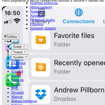
všech připojených služeb cloudového úložiště a zařízení v lokální síti.
Hudební knihovna
Místní soubory
Nastavení
Navigace
Přehrávač zvuku
Připojení
Seznamy skladeb
Čeština
عربي
Català
Světlý
Čeština
Tmavý
Dansk
Systém
Deutsch
Ελληνικά
English
Español
Suomi
Français
עברית
हिन्दी
Hrvatski
Magyar
Bahasa Indonesia