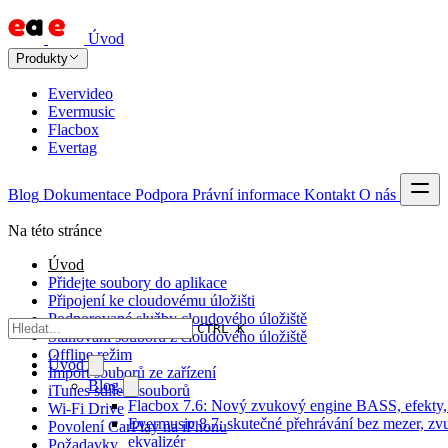
Úvod
Produkty
Evervideo
Evermusic
Flacbox
Evertag
Blog
Dokumentace
Podpora
Právní informace
Kontakt
O nás
Na této stránce
Úvod
Přidejte soubory do aplikace
Připojení ke cloudovému úložišti
Podporované služby cloudového úložiště
CTRL K
Stahování souborů z cloudového úložiště
Offline režim
Úvod
Import souborů ze zařízení
Blog
iTunes sdílení souborů
Flacbox 7.6: Nový zvukový engine BASS, efekty, 
Wi-Fi Drive
Evermusic 8.7: skutečné přehrávání bez mezer, zvu
Povolení CarPlay na iPhonu
ekvalizér
Požadavky