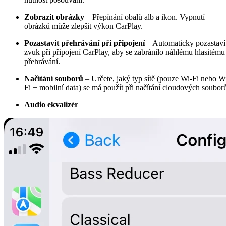
Zobrazit obrázky
– Přepínání obalů alb a ikon. Vypnutí
obrázků může zlepšit výkon CarPlay.
Pozastavit přehrávání při připojení
– Automaticky pozastaví
zvuk při připojení CarPlay, aby se zabránilo náhlému hlasitému
přehrávání.
Načítání souborů
– Určete, jaký typ sítě (pouze Wi-Fi nebo W
Fi + mobilní data) se má použít při načítání cloudových soubor
Audio ekvalizér