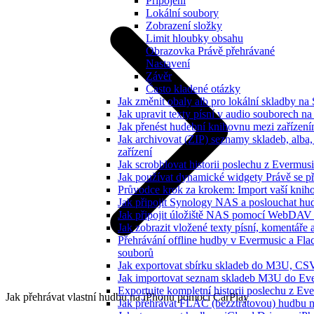
Připojení
Lokální soubory
Zobrazení složky
Limit hloubky obsahu
Obrazovka Právě přehrávané
Nastavení
Závěr
Často kladené otázky
Jak změnit obaly alb pro lokální skladby na
Jak upravit texty písní v audio souborech
Jak přenést hudební knihovnu mezi zařízen
Jak archivovat (ZIP) seznamy skladeb, alba, 
zařízení
Jak scrobblovat historii poslechu z Evermus
Jak používat dynamické widgety Právě se p
Průvodce krok za krokem: Import vaší knih
Jak připojit Synology NAS a poslouchat h
Jak připojit úložiště NAS pomocí WebDAV 
Jak zobrazit vložené texty písní, komentá
Přehrávání offline hudby v Evermusic a Fla
souborů
Jak exportovat sbírku skladeb do M3U, CS
Jak importovat seznam skladeb M3U do Eve
Exportujte kompletní historii poslechu z Ev
Jak přehrávat vlastní hudbu na iPhonu pomocí CarPlay
Jak přehrávat FLAC (bezztrátovou) hudbu 