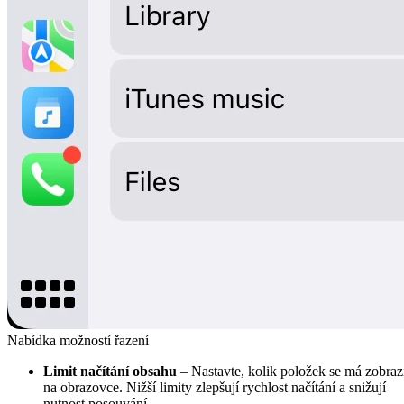
Nabídka možností řazení
Limit načítání obsahu
– Nastavte, kolik položek se má zobraz
na obrazovce. Nižší limity zlepšují rychlost načítání a snižují
nutnost posouvání.