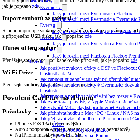
Soubory pro offline přehrávání můžete automaticky synchronizovat,
Časté dotazy
jak je popsáno
zde
.
Evermusic
Jaký je rozdíl mezi Evermusic a Flacbox
Import souborů ze zařízení
Jaký je rozdíl mezi Evermusic a Evermusic
Evertag
Snadno importujte soubory ze svého zařízení, jak je popsáno
zde
, ne
Jaký je rozdíl mezi Evertag a Evertag Prem
z připojeného USB disku, jak je popsáno
zde
.
Evervideo
Jaký je rozdíl mezi Evervideo a Evervideo
iTunes sdílení souborů
Flacbox
Jaký je rozdíl mezi Flacbox a Flacbox Pre
Přenášejte soubory pomocí kabelového připojení, jak je popsáno
zde
.
Návody
Jak používat zvukové efekty a DSP ve Flacboxu: 
Wi-Fi Drive
hlasitosti a další
Jak zapnout hudební vizualizér při přehrávání hu
Přenášejte soubory bezdrátově, jak je popsáno
zde
.
Jak používat zvukové efekty v Evermusic: dozvuk, 
hlasitosti
Jak zapnout a používat přehrávání bez mezer v Ev
Povolení CarPlay na iPhonu
Jak exportovat playlisty z Apple Music a přehráva
Jak vytvořit M3U playlist pro Internet Archive ne
Požadavky
Jak přehrávat hudbu z Mac / PC / Linux / NAS 
Jak přehrávat vlastní hudbu na iPhonu pomocí Ca
iPhone s iOS 13.0 nebo novějším
Úvod
Auto s podporou
Apple CarPlay
(USB nebo bezdrátově)
Přidejte soubory do aplikace
Na iPhonu musí být povolena
Siri
Povolení CarPlay na iPhonu