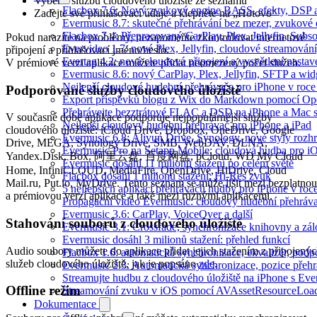
Vyberte službu cloudového úložiště ze seznamu
Flacbox 7.6: Nový zvukový engine BASS, efekty, DSP a 
Zadejte své přihlašovací údaje a klepněte na „Hotovo"
Evermusic 8.7: skutečné přehrávání bez mezer, zvukové ef
Flacbox 7.4: Přepracovaný CarPlay, Plex, Jellyfin, Sub
Pokud narazíte na problémy, nezapomeňte zkontrolovat internetové
Evervideo 1.7: nové Plex, Jellyfin, cloudové streamování
připojení a přihlašovací jméno/heslo.
Evertag 4.2: nová cloudová připojení a vysvětlení nastav
V prémiové verzi aplikace můžete přidat neomezený počet služeb.
Evermusic 8.6: nový CarPlay, Plex, Jellyfin, SFTP a wid
Nejlepší cloudové hudební přehrávače pro iPhone v roc
Podporované služby cloudového úložiště
Export příspěvků blogu z Wix do Markdown pomocí O
Přehrávejte bezztrátové FLAC a DSD na iPhone a Mac 
V současné době aplikace podporuje nejpopulárnější služby
Nejlepší cloudový hudební přehrávač pro iPhone a iPad
cloudového úložiště: iCloud Drive, Dropbox, OneDrive, Google
Evermusic 6.8: Aliyun Drive, Synology, nové styly rozhr
Drive, MEGA, Synology Drive, SMB, WebDAV, DLNA,
Evermusic Pro na Setapp Mobile: cloudová hudba pro i
Yandex.Disk, Box, 阿里云盘, 百度网盘, pCloud, WD My Cloud
Evermusic dosáhl 11 milionů stažení po celém světě
Home, InfiniCLOUD, MediaFire, OpenDrive, HiDrive, Cloud
Flacbox dosáhl 1 milionu stažení: Hi-Res zvuk
Mail.ru, Put.io, MyDrive. Tento seznam se může lišit mezi bezplatnou
5 nejlepších aplikací přehrávačů hudby pro iPhone v roc
a prémiovou verzí aplikace a také mezi různými aplikacemi.
Propagační video Evermusic: cloudový hudební přehráv
Evermusic 3.6: CarPlay, VoiceOver a další
Stahování souborů z cloudového úložiště
Evermusic 3.1: Crossfade, synchronizace knihovny a zál
Evermusic dosáhl 3 milionů stažení: přehled funkcí
Audio soubory můžete do aplikace přidat jejich stažením z připojený
Flacbox 1.6: automatická synchronizace, ekvalizér, po
služeb cloudového úložiště, jak je popsáno
zde
.
Evermusic 2.3: Automatická synchronizace, pozice přehr
Streamujte hudbu z cloudového úložiště na iPhone s Eve
Offline režim
Streamování zvuku v iOS pomocí AVAssetResourceLoa
Dokumentace