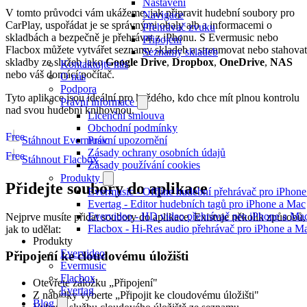
Nastavení
V tomto průvodci vám ukážeme, jak připravit hudební soubory pro
Navigace
CarPlay, uspořádat je se správnými obaly alb a informacemi o
Přehrávač zvuku
skladbách a bezpečně je přehrávat z iPhonu. S Evermusic nebo
Připojení
Flacbox můžete vytvářet seznamy skladeb a streamovat nebo stahovat
Seznamy skladeb
skladby ze služeb jako
Google Drive
,
Dropbox
,
OneDrive
,
NAS
Kontaktujte nás
nebo váš domácí počítač.
O nás
Podpora
Tyto aplikace jsou ideální pro každého, kdo chce mít plnou kontrolu
Právní informace
nad svou hudební knihovnou.
Licenční smlouva
Obchodní podmínky
Free
Stáhnout Evermusic
Právní upozornění
Zásady ochrany osobních údajů
Free
Stáhnout Flacbox
Zásady používání cookies
Produkty
Přidejte soubory do aplikace
Evermusic - Offline hudební přehrávač pro iPhon
Evertag - Editor hudebních tagů pro iPhone a Mac
Evervideo - HD video přehrávač pro iPhone a Ma
Nejprve musíte přidat soubory do aplikace. Existuje několik způsobů,
Flacbox - Hi-Res audio přehrávač pro iPhone a M
jak to udělat:
Produkty
Evervideo
Připojení ke cloudovému úložišti
Evermusic
Flacbox
Otevřete záložku „Připojení"
Evertag
Z nabídky vyberte „Připojit ke cloudovému úložišti"
Blog