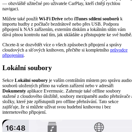
— obzvláště užitečné pro uživatele CarPlay, kteří chtějí rychlou
navigaci.
Můžete také použít
Wi-Fi Drive
nebo
iTunes sdílení souborů
k
importu hudby z počítače bezdrátově nebo přes USB. Podpora
připojení k NAS zařízením, externím diskům a lokálním sítím vám
dává plnou kontrolu nad tím, jak ukládáte a přistupujete ke své hudbě
Chcete-li se dozvědět více o všech způsobech připojení a správy
cloudových a síťových knihoven, přečtěte si kompletního
průvodce
připojeními
.
Lokální soubory
Sekce
Lokální soubory
je vaším centrálním místem pro správu audio
souborů uložených přímo na vašem zařízení nebo v adresáři
Dokumenty
aplikace Evermusic. Zahrnuje také offline soubory
stažené z cloudového úložiště, soubory mezipaměti audio přehrávače 
složky, které jste zpřístupnili pro offline přehrávání. Tato sekce
zajišťuje, že si můžete užívat svou hudební knihovnu i bez
internetového připojení.