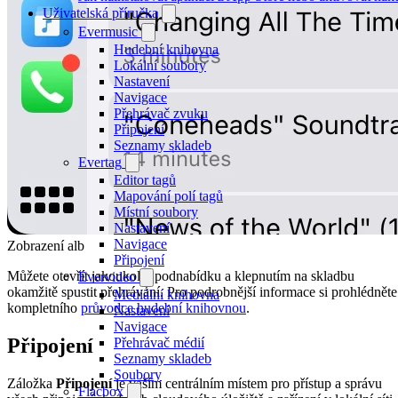
Uživatelská příručka
Evermusic
Hudební knihovna
Lokální soubory
Nastavení
Navigace
Přehrávač zvuku
Připojení
Seznamy skladeb
Evertag
Editor tagů
Mapování polí tagů
Místní soubory
Nastavení
Navigace
Zobrazení alb
Připojení
Můžete otevřít jakoukoliv podnabídku a klepnutím na skladbu
Evervideo
okamžitě spustit přehrávání. Pro podrobnější informace si prohlédněte
Mediální knihovna
kompletního
průvodce hudební knihovnou
.
Nastavení
Navigace
Připojení
Přehrávač médií
Seznamy skladeb
Soubory
Záložka
Připojení
je vaším centrálním místem pro přístup a správu
Flacbox