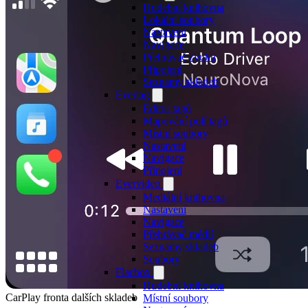
Hudební knihovna
Lokální soubory
Nastavení
Navigace
Přehrávač zvuku
Připojení
Seznamy skladeb
Evertag
Editor tagů
Mapování polí tagů
Místní soubory
Nastavení
Navigace
Připojení
Evervideo
Mediální knihovna
Nastavení
Navigace
Přehrávač médií
Seznamy skladeb
Soubory
Flacbox
Hudební knihovna
CarPlay fronta dalších skladeb
Místní soubory