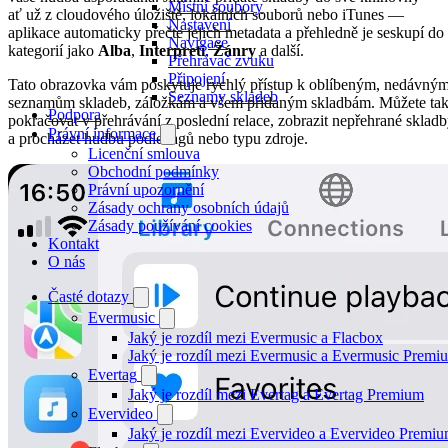
Místní soubory
ať už z cloudového úložiště, lokálních souborů nebo iTunes —
Nastavení
aplikace automaticky přečte jejich metadata a přehledně je seskupí do
Navigace
kategorií jako
Alba
,
Interpreti
,
Žánry
a další.
Přehrávač zvuku
Připojení
Tato obrazovka vám poskytuje rychlý přístup k oblíbeným, nedávným
Seznamy skladeb
seznamům skladeb, záložkám a všem přidaným skladbám. Můžete ta
Podpora
pokračovat v přehrávání z poslední relace, zobrazit nepřehrané sklad
Právní informace
a procházet hudbu podle tagů nebo typu zdroje.
Licenční smlouva
Obchodní podmínky
Právní upozornění
Zásady ochrany osobních údajů
Zásady používání cookies
Kontakt
O nás
Časté dotazy
Evermusic
Jaký je rozdíl mezi Evermusic a Flacbox
Jaký je rozdíl mezi Evermusic a Evermusic Premi
Evertag
Jaký je rozdíl mezi Evertag a Evertag Premium
Evervideo
Jaký je rozdíl mezi Evervideo a Evervideo Premi