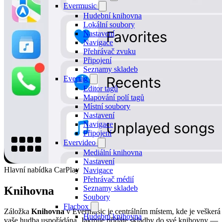
Evermusic
Hudební knihovna
Lokální soubory
Nastavení
Navigace
Přehrávač zvuku
Připojení
Seznamy skladeb
Evertag
Editor tagů
Mapování polí tagů
Místní soubory
Nastavení
Navigace
Připojení
Evervideo
Mediální knihovna
Nastavení
Hlavní nabídka CarPlay
Navigace
Přehrávač médií
Seznamy skladeb
Knihovna
Soubory
Flacbox
Záložka
Knihovna
v Evermusic je centrálním místem, kde je veškerá
Hudební knihovna
vaše hudba uspořádána. Jakmile přidáte skladby do své knihovny —