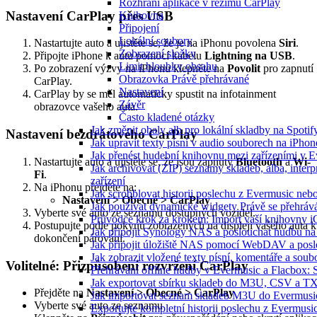
Rozhraní aplikace v režimu CarPlay
Nastavení CarPlay přes USB
Knihovna
Připojení
Lokální soubory
Nastartujte auto a ujistěte se, že je na iPhonu povolena
Siri
.
Zobrazení složky
Připojte iPhone k autu pomocí kabelu
Lightning na USB
.
Limit hloubky obsahu
Po zobrazení výzvy na iPhonu klepněte na
Povolit
pro zapnutí
Obrazovka Právě přehrávané
CarPlay.
Nastavení
CarPlay by se měl automaticky spustit na infotainment
Závěr
obrazovce vašeho auta.
Často kladené otázky
Jak změnit obaly alb pro lokální skladby na Spoti
Nastavení bezdrátového CarPlay
Jak upravit texty písní v audio souborech na iP
Jak přenést hudební knihovnu mezi zařízeními v 
Nastartujte auto a ujistěte se, že jsou zapnuty
Bluetooth
a
Wi-
Jak archivovat (ZIP) seznamy skladeb, alba, interp
Fi
.
zařízení
Na iPhonu přejděte na:
Jak scrobblovat historii poslechu z Evermusic neb
Nastavení > Obecné > CarPlay
Jak používat dynamické widgety Právě se přehráv
Vyberte své auto ze seznamu dostupných vozidel.
Průvodce krok za krokem: Import vaší knihovny i
Postupujte podle pokynů zobrazených na displeji vašeho auta k
Jak připojit Synology NAS a poslouchat hudbu n
dokončení párování.
Jak připojit úložiště NAS pomocí WebDAV a pos
Jak zobrazit vložené texty písní, komentáře a s
Volitelné: Přizpůsobení rozvržení CarPlay
Přehrávání offline hudby v Evermusic a Flacbox: 
Jak exportovat sbírku skladeb do M3U, CSV a T
Přejděte na
Nastavení > Obecné > CarPlay
Jak importovat seznam skladeb M3U do Evermusi
Vyberte své auto ze seznamu
Exportujte kompletní historii poslechu z Evermusi