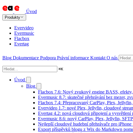
Úvod
Produkty
Evervideo
Evermusic
Flacbox
Evertag
Blog
Dokumentace
Podpora
Právní informace
Kontakt
O nás
⌘
K
Úvod
Blog
Flacbox 7.6: Nový zvukový engine BASS, efekty, 
Evermusic 8.7: skutečné přehrávání bez mezer, zvu
Flacbox 7.4: Přepracovaný CarPlay, Plex, Jellyfi
Evervideo 1.7: nové Plex, Jellyfin, cloudové strea
Evertag 4.2: nová cloudová připojení a vysvětlení 
Evermusic 8.6: nový CarPlay, Plex, Jellyfin, SFTP
Nejlepší cloudové hudební přehrávače pro iPhone
Export příspěvků blogu z Wix do Markdown pom