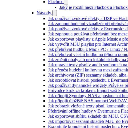
Flacbox
Jaký je rozdíl mezi Flacbox a Flacb
Návody
Jak používat zvukové efekty a DSP ve Flacbo
Jak zapnout hudební vizualizér při přehráv
Jak používat zvukové efekty v Evermusic: do
Jak zapnout a používat přehrávání bez meze
Jak exportovat playlisty z Apple Music a p
Jak vytvořit M3U playlist pro Internet Arc
Jak přehrávat hudbu z Mac / PC / Linux /
Jak přehrávat vlastní hudbu na iPhonu pom
Jak změnit obaly alb pro lokální skladby na
Jak upravit texty písní v audio souborech
Jak přenést hudební knihovnu mezi zařízen
Jak archivovat (ZIP) seznamy skladeb, alba, 
Jak scrobblovat historii poslechu z Evermus
Jak používat dynamické widgety Právě se p
Průvodce krok za krokem: Import vaší knih
Jak připojit Synology NAS a poslouchat h
Jak připojit úložiště NAS pomocí WebDAV 
Jak zobrazit vložené texty písní, komentá
Přehrávání offline hudby v Evermusic a Fla
Jak exportovat sbírku skladeb do M3U, CS
Jak importovat seznam skladeb M3U do Eve
Exportujte kompletní historii poslechu z Ev