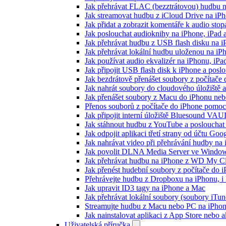
Jak přehrávat FLAC (bezztrátovou) hudbu 
Jak streamovat hudbu z iCloud Drive na i
Jak přidat a zobrazit komentáře k audio st
Jak poslouchat audioknihy na iPhone, iPad
Jak přehrávat hudbu z USB flash disku na 
Jak přehrávat lokální hudbu uloženou na i
Jak používat audio ekvalizér na iPhonu, iP
Jak připojit USB flash disk k iPhone a pos
Jak bezdrátově přenášet soubory z počítač
Jak nahrát soubory do cloudového úložiště a
Jak přenášet soubory z Macu do iPhonu ne
Přenos souborů z počítače do iPhone pomo
Jak připojit interní úložiště Bluesound VAU
Jak stáhnout hudbu z YouTube a poslouchat 
Jak odpojit aplikaci třetí strany od účtu Goo
Jak nahrávat video při přehrávání hudby na
Jak povolit DLNA Media Server ve Windows
Jak přehrávat hudbu na iPhone z WD My 
Jak přenést hudební soubory z počítače do
Přehrávejte hudbu z Dropboxu na iPhonu, i k
Jak upravit ID3 tagy na iPhone a Mac
Jak přehrávat lokální soubory (soubory iTu
Streamujte hudbu z Macu nebo PC na iPh
Jak nainstalovat aplikaci z App Store nebo
Uživatelská příručka