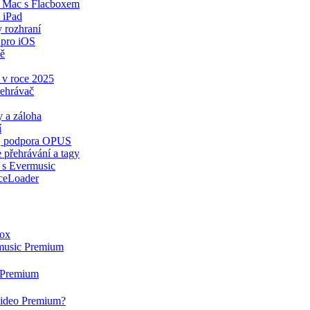
a Mac s Flacboxem
 iPad
y rozhraní
 pro iOS
tě
 v roce 2025
řehrávač
 a záloha
í
ér, podpora OPUS
 přehrávání a tagy
 s Evermusic
ceLoader
box
rmusic Premium
g Premium
rvideo Premium?