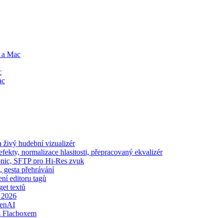
e a Mac
c
ac
živý hudební vizualizér
ekty, normalizace hlasitosti, přepracovaný ekvalizér
sonic, SFTP pro Hi-Res zvuk
, gesta přehrávání
ení editoru tagů
get textů
e 2026
penAI
s Flacboxem