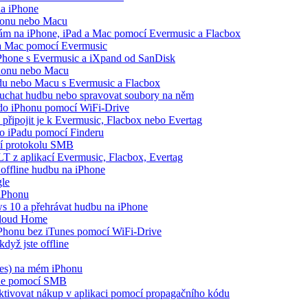
na iPhone
Phonu nebo Macu
opám na iPhone, iPad a Mac pomocí Evermusic a Flacbox
 a Mac pomocí Evermusic
iPhone s Evermusic a iXpand od SanDisk
Phonu nebo Macu
adu nebo Macu s Evermusic a Flacbox
louchat hudbu nebo spravovat soubory na něm
e do iPhonu pomocí WiFi-Drive
 připojit je k Evermusic, Flacbox nebo Evertag
bo iPadu pomocí Finderu
cí protokolu SMB
LT z aplikací Evermusic, Flacbox, Evertag
offline hudbu na iPhone
gle
 iPhonu
 10 a přehrávat hudbu na iPhone
Cloud Home
 iPhonu bez iTunes pomocí WiFi-Drive
dyž jste offline
nes) na mém iPhonu
one pomocí SMB
 aktivovat nákup v aplikaci pomocí propagačního kódu