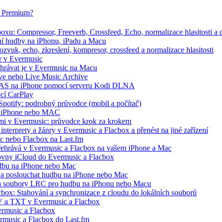
ox Premium?
xu: Compressor, Freeverb, Crossfeed, Echo, normalizace hlasitosti a d
ání hudby na iPhonu, iPadu a Macu
zvuk, echo, zkreslení, kompresor, crossfeed a normalizace hlasitosti
r v Evermusic
řehrávat je v Evermusic na Macu
hive nebo Live Music Archive
 NAS na iPhone pomocí serveru Kodi DLNA
ocí CarPlay
 Spotify: podrobný průvodce (mobil a počítač)
 na iPhone nebo MAC
ími v Evermusic: průvodce krok za krokem
interprety a žánry v Evermusic a Flacbox a přenést na jiné zařízení
ic nebo Flacbox na Last.fm
řehrává v Evermusic a Flacbox na vašem iPhone a Mac
ovny iCloud do Evermusic a Flacbox
udbu na iPhone nebo Mac
a poslouchat hudbu na iPhone nebo Mac
ře a soubory LRC pro hudbu na iPhonu nebo Macu
cbox: Stahování a synchronizace z cloudu do lokálních souborů
V a TXT v Evermusic a Flacbox
rmusic a Flacbox
ermusic a Flacbox do Last.fm