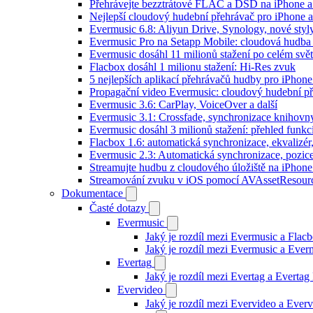
Přehrávejte bezztrátové FLAC a DSD na iPhone 
Nejlepší cloudový hudební přehrávač pro iPhone a
Evermusic 6.8: Aliyun Drive, Synology, nové styl
Evermusic Pro na Setapp Mobile: cloudová hudba
Evermusic dosáhl 11 milionů stažení po celém svě
Flacbox dosáhl 1 milionu stažení: Hi-Res zvuk
5 nejlepších aplikací přehrávačů hudby pro iPhone
Propagační video Evermusic: cloudový hudební p
Evermusic 3.6: CarPlay, VoiceOver a další
Evermusic 3.1: Crossfade, synchronizace knihovny
Evermusic dosáhl 3 milionů stažení: přehled funkc
Flacbox 1.6: automatická synchronizace, ekvaliz
Evermusic 2.3: Automatická synchronizace, pozice
Streamujte hudbu z cloudového úložiště na iPhone
Streamování zvuku v iOS pomocí AVAssetResour
Dokumentace
Časté dotazy
Evermusic
Jaký je rozdíl mezi Evermusic a Flac
Jaký je rozdíl mezi Evermusic a Eve
Evertag
Jaký je rozdíl mezi Evertag a Everta
Evervideo
Jaký je rozdíl mezi Evervideo a Eve