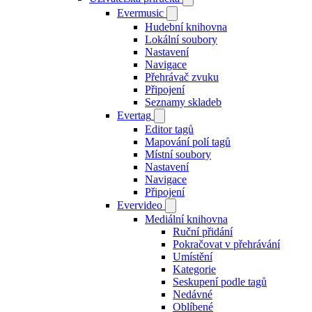
Evermusic
Hudební knihovna
Lokální soubory
Nastavení
Navigace
Přehrávač zvuku
Připojení
Seznamy skladeb
Evertag
Editor tagů
Mapování polí tagů
Místní soubory
Nastavení
Navigace
Připojení
Evervideo
Mediální knihovna
Ruční přidání
Pokračovat v přehrávání
Umístění
Kategorie
Seskupení podle tagů
Nedávné
Oblíbené