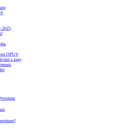
aní
OS
e 2025
ač
oha
dpora OPUS
ávání a tagy
rmusic
der
 Premium
ium
 Premium?