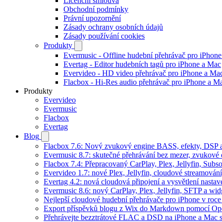
Licenční smlouva
Obchodní podmínky
Právní upozornění
Zásady ochrany osobních údajů
Zásady používání cookies
Produkty
Evermusic - Offline hudební přehrávač pro iPhon
Evertag - Editor hudebních tagů pro iPhone a Mac
Evervideo - HD video přehrávač pro iPhone a Ma
Flacbox - Hi-Res audio přehrávač pro iPhone a M
Produkty
Evervideo
Evermusic
Flacbox
Evertag
Blog
Flacbox 7.6: Nový zvukový engine BASS, efekty, DSP a 
Evermusic 8.7: skutečné přehrávání bez mezer, zvukové ef
Flacbox 7.4: Přepracovaný CarPlay, Plex, Jellyfin, Sub
Evervideo 1.7: nové Plex, Jellyfin, cloudové streamování
Evertag 4.2: nová cloudová připojení a vysvětlení nastav
Evermusic 8.6: nový CarPlay, Plex, Jellyfin, SFTP a wid
Nejlepší cloudové hudební přehrávače pro iPhone v roc
Export příspěvků blogu z Wix do Markdown pomocí O
Přehrávejte bezztrátové FLAC a DSD na iPhone a Mac 