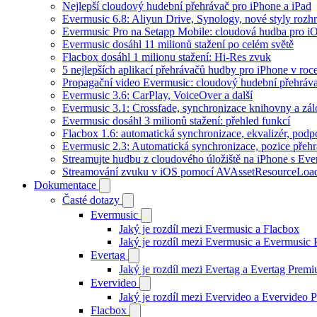
Nejlepší cloudový hudební přehrávač pro iPhone a iPad
Evermusic 6.8: Aliyun Drive, Synology, nové styly rozhr
Evermusic Pro na Setapp Mobile: cloudová hudba pro i
Evermusic dosáhl 11 milionů stažení po celém světě
Flacbox dosáhl 1 milionu stažení: Hi-Res zvuk
5 nejlepších aplikací přehrávačů hudby pro iPhone v roc
Propagační video Evermusic: cloudový hudební přehráv
Evermusic 3.6: CarPlay, VoiceOver a další
Evermusic 3.1: Crossfade, synchronizace knihovny a zál
Evermusic dosáhl 3 milionů stažení: přehled funkcí
Flacbox 1.6: automatická synchronizace, ekvalizér, po
Evermusic 2.3: Automatická synchronizace, pozice přehr
Streamujte hudbu z cloudového úložiště na iPhone s Eve
Streamování zvuku v iOS pomocí AVAssetResourceLoa
Dokumentace
Časté dotazy
Evermusic
Jaký je rozdíl mezi Evermusic a Flacbox
Jaký je rozdíl mezi Evermusic a Evermusic
Evertag
Jaký je rozdíl mezi Evertag a Evertag Prem
Evervideo
Jaký je rozdíl mezi Evervideo a Evervideo
Flacbox