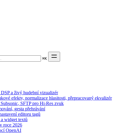
⌘
K
DSP a živý hudební vizualizér
kové efekty, normalizace hlasitosti, přepracovaný ekvalizér
n, Subsonic, SFTP pro Hi-Res zvuk
mování, gesta přehrávání
nastavení editoru tagů
 a widget textů
 v roce 2026
ocí OpenAI