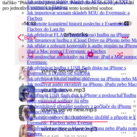
Jak exportovat sbírku skladeb do M3U, CSV a TXT v
tlačítko “Pokračování přehrávání”. Pokud chcete obnovit přehrávání
Evermusic a Flacbox
pro jednotlivý soubor, klepněte na tento konkrétní soubor.
Jak importovat seznam skladeb M3U do Evermusic a
Flacbox
Exportujte kompletní historii poslechu z Evermusic a
Flacbox do Last.fm
Jak přehrávat FLAC (bezztrátovou) hudbu na iPhone
Jak streamovat hudbu z iCloud Drive na iPhonu nebo M
Jak přidat a zobrazit komentáře k audio stopám na iPhon
iPad a Mac pomocí Evermusic a Flacbox
Jak poslouchat audioknihy na iPhone, iPad a Mac pomoc
Evermusic
Jak přehrávat hudbu z USB flash disku na iPhone s
Evermusic a iXpand od SanDisk
Jak přehrávat lokální hudbu uloženou na iPhonu nebo M
Jak používat audio ekvalizér na iPhonu, iPadu nebo Mac
Evermusic a Flacbox
Jak připojit USB flash disk k iPhone a poslouchat hudbu
nebo spravovat soubory na něm
Jak bezdrátově přenášet soubory z počítače do iPhonu
pomocí WiFi-Drive
Jak nahrát soubory do cloudového úložiště a připojit je k
Evermusic, Flacbox nebo Evertag
Jak přenášet soubory z Macu do iPhonu nebo iPadu pom
Finderu