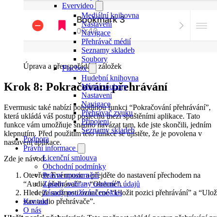
Evervideo
Mediální knihovna
Nastavení
Navigace
Přehrávač médií
Seznamy skladeb
Soubory
Úprava a přeuspořádání záložek
Flacbox
Hudební knihovna
Krok 8: Pokračování přehrávání
Místní soubory
Nastavení
Navigace
Evermusic také nabízí pohodlnou funkci “Pokračování přehrávání”,
Přehrávač zvuku
která ukládá váš postup poslechu mezi spuštěními aplikace. Tato
Připojení
funkce vám umožňuje snadno navázat tam, kde jste skončili, jedním
Seznamy skladeb
klepnutím. Před použitím této funkce se ujistěte, že je povolena v
Podpora
nastavení aplikace.
Právní informace
Licenční smlouva
Zde je návod:
Obchodní podmínky
Právní upozornění
Otevřete Evermusic a přejděte do nastavení přechodem na
Zásady ochrany osobních údajů
“Audio přehrávač” > “Obecné”.
Zásady používání cookies
Hledejte možnosti označené “Uložit pozici přehrávání” a “Ulož
Kontakt
stav audio přehrávače”.
O nás