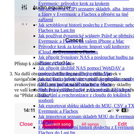
Evermusic: průvodce krok za krokem
Jak archivovat (ZIP) seznamy skladeb, alba, interp
a žánry v Evermusic a Flacbox a přenést na jiné
zařízení
Jak scrobblovat historii poslechu z Evermusic neb
Flacbox na Last.fm
Jak používat dynamické widgety Právě se přehráv
Evermusic a Flacbox na vašem iPhone a Mac
Průvodce krok za krokem: Import vaší knihovny
iCloud do Evermusic a Flacbox
Jak připojit Synology NAS a poslouchat hudbu na
iPhone nebo Mac
Přístup k záložkám z Další akce
Jak připojit úložiště NAS pomocí WebDAV a
poslouchat hudbu na iPhone nebo Mac
Na další obrazovce uvidíte segmentový ovládací prvek v
Jak zobrazit vložené texty písní, komentáře a soub
navigačním panelu. Tento prvek vám umožňuje přepínat mezi
LRC pro hudbu na iPhonu nebo Macu
zvukovými záložkami pro aktuální skladbu a všechny skladby
Přehrávání offline hudby v Evermusic a Flacbox:
ve vaší knihovně. Pro vytvoření nové zvukové záložky klepnět
Stahování a synchronizace z cloudu do lokálních
na “Přidat záložku”.
souborů
Jak exportovat sbírku skladeb do M3U, CSV a T
Evermusic a Flacbox
Jak importovat seznam skladeb M3U do Evermusi
Flacbox
Exportujte kompletní historii poslechu z Evermusi
Flacbox do Last.fm