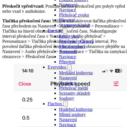
Nastavení
Přeskočit vpřed/vzad:
Použijte tlačítka přeskočení pro pohyb vpřed
Navigace
nebo vzad v audioknize.
Přehrávač zvuku
Připojení
Tlačítka přeskočení času:
Můžete také aktivovat tlačítka přeskočení
Seznamy skladeb
času přechodem na Nastavení > Audio přehrávač > Personalizace >
Evertag
Tlačítka na hlavní obrazovce > Přeskočení času. Nakonfigurujte
Editor tagů
interval přeskočení času v Nastavení > Audio přehrávač >
Mapování polí tagů
Personalizace > Tlačítka přeskočení času > Časový interval. Pro
Místní soubory
povolení tlačítka přeskočení času na zamykací obrazovce přejděte na
Nastavení
Nastavení > Audio přehrávač > Personalizace > Tlačítka na zamykací
Navigace
obrazovce > Přeskočení času.
Připojení
Evervideo
Mediální knihovna
Nastavení
Navigace
Přehrávač médií
Seznamy skladeb
Soubory
Flacbox
Hudební knihovna
Místní soubory
Nastavení
Navigace