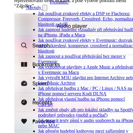
reprezentováno třemi tečkami, a poté vyberte položku menu
Premium?
“Záložky”.
Návody
Jak používat zvukové efekty a DSP ve Flacboxu:
Compressor, Freeverb, Crossfeed, Echo, normaliz
hlasitosti a další
Jak zapnout hudební vizualizér při přehrávání hud
na iPhonu, iPadu a Macu
Jak používat zvukové efekty v Evermusic: dozvuk
echo, zkreslení, kompresor, crossfeed a normalizac
hlasitosti
Jak zapnout a používat přehrávání bez mezer v
Evermusic
Jak exportovat playlisty z Apple Music a přehrávat
v Evermusic na Macu
Jak vytvořit M3U playlist pro Internet Archive ne
Live Music Archive
Jak přehrávat hudbu z Mac / PC / Linux / NAS na
iPhone pomocí serveru Kodi DLNA
Jak přehrávat vlastní hudbu na iPhonu pomocí
CarPlay
Jak změnit obaly alb pro lokální skladby na Spotif
podrobný průvodce (mobil a počítač)
Jak upravit texty písní v audio souborech na iPhon
nebo MAC
Jak přenést hudební knihovnu mezi zařízeními v