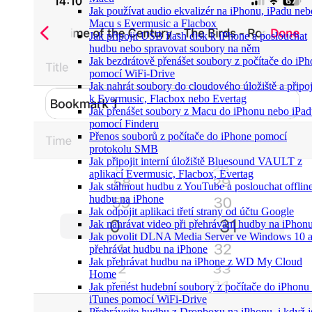
Jak používat audio ekvalizér na iPhonu, iPadu neb
Macu s Evermusic a Flacbox
Jak připojit USB flash disk k iPhone a poslouchat
hudbu nebo spravovat soubory na něm
Jak bezdrátově přenášet soubory z počítače do iP
pomocí WiFi-Drive
Jak nahrát soubory do cloudového úložiště a připoji
k Evermusic, Flacbox nebo Evertag
Jak přenášet soubory z Macu do iPhonu nebo iPa
pomocí Finderu
Přenos souborů z počítače do iPhone pomocí
protokolu SMB
Jak připojit interní úložiště Bluesound VAULT z
aplikací Evermusic, Flacbox, Evertag
Jak stáhnout hudbu z YouTube a poslouchat offlin
hudbu na iPhone
Jak odpojit aplikaci třetí strany od účtu Google
Jak nahrávat video při přehrávání hudby na iPhon
Jak povolit DLNA Media Server ve Windows 10 
přehrávat hudbu na iPhone
Jak přehrávat hudbu na iPhone z WD My Cloud
Home
Jak přenést hudební soubory z počítače do iPhonu
iTunes pomocí WiFi-Drive
Přehrávejte hudbu z Dropboxu na iPhonu, i když j