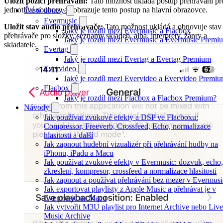
Uložit pozici přehrávání:
Tato možnost ukládá postup přehrávání pr
jednotlivé soubory a zobrazuje tento postup na hlavní obrazovce.
Časté dotazy
Evermusic
Uložit stav audio přehrávače:
Tato možnost ukládá a obnovuje stav
Jaký je rozdíl mezi Evermusic a Flacbox
přehrávače pro složky, seznamy skladeb, alba, interprety, žánry a
Jaký je rozdíl mezi Evermusic a Evermusic Premi
skladatele.
Evertag
Jaký je rozdíl mezi Evertag a Evertag Premium
Evervideo
Jaký je rozdíl mezi Evervideo a Evervideo Premi
Flacbox
Jaký je rozdíl mezi Flacbox a Flacbox Premium?
Návody
Jak používat zvukové efekty a DSP ve Flacboxu:
Compressor, Freeverb, Crossfeed, Echo, normalizace
hlasitosti a další
Jak zapnout hudební vizualizér při přehrávání hudby na
iPhonu, iPadu a Macu
Jak používat zvukové efekty v Evermusic: dozvuk, echo,
zkreslení, kompresor, crossfeed a normalizace hlasitosti
Jak zapnout a používat přehrávání bez mezer v Evermusi
Jak exportovat playlisty z Apple Music a přehrávat je v
Evermusic na Macu
Jak vytvořit M3U playlist pro Internet Archive nebo Live
Music Archive