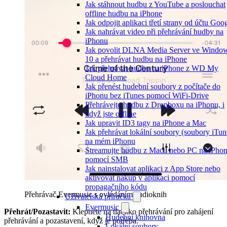
Jak stáhnout hudbu z YouTube a poslouchat
offline hudbu na iPhone
Jak odpojit aplikaci třetí strany od účtu Goo
Jak nahrávat video při přehrávání hudby na
iPhonu
Jak povolit DLNA Media Server ve Windo
10 a přehrávat hudbu na iPhone
Jak přehrávat hudbu na iPhone z WD My
Cloud Home
Jak přenést hudební soubory z počítače do
iPhonu bez iTunes pomocí WiFi-Drive
Přehrávejte hudbu z Dropboxu na iPhonu, i
když jste offline
Jak upravit ID3 tagy na iPhone a Mac
Jak přehrávat lokální soubory (soubory iTun
na mém iPhonu
Streamujte hudbu z Macu nebo PC na iPho
pomocí SMB
Jak nainstalovat aplikaci z App Store nebo
aktivovat nákup v aplikaci pomocí
propagačního kódu
Přehrávač Evermusic s ovládáním audioknih
Uživatelská příručka
Evermusic
Přehrát/Pozastavit:
Klepněte na tlačítko přehrávání pro zahájení
Hudební knihovna
přehrávání a pozastavení, když je potřeba.
Lokální soubory