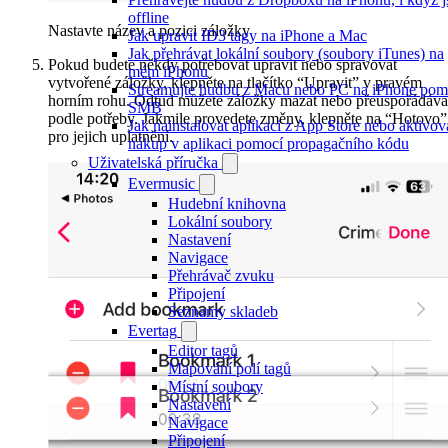
offline
Nastavte název a pozici záložky
Jak upravit ID3 tagy na iPhone a Mac
Jak přehrávat lokální soubory (soubory iTunes) na
Pokud budete někdy potřebovat upravit nebo spravovat
mém iPhonu
vytvořené záložky, klepněte na tlačítko “Upravit” v pravém
Streamujte hudbu z Macu nebo PC na iPhone pom
horním rohu. Odtud můžete záložky mazat nebo přeuspořádáva
SMB
podle potřeby. Jakmile provedete změny, klepněte na “Hotovo”
Jak nainstalovat aplikaci z App Store nebo aktivov
pro jejich uplatnění.
nákup v aplikaci pomocí propagačního kódu
Uživatelská příručka
Evermusic
Hudební knihovna
Lokální soubory
Nastavení
Navigace
Přehrávač zvuku
Připojení
Seznamy skladeb
Evertag
Editor tagů
Mapování polí tagů
Místní soubory
Nastavení
Navigace
Připojení