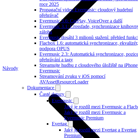
roce 2025
Propagační video Evermusic: cloudový hudební
přehrávač
Evermusic 3.6: CarPlay, VoiceOver a další
Evermusic 3.1: Crossfade, synchronizace knihovn
záloha
Evermusic dosáhl 3 milionů stažení: přehled funkc
Flacbox 1.6: automatická synchronizace, ekvalizér
podpora OPUS
Evermusic 2.3: Automatická synchronizace, pozic
přehrávání a tagy
Streamujte hudbu z cloudového úložiště na iPhone
Návody
Evermusic
Streamování zvuku v iOS pomocí
AVAssetResourceLoader
Dokumentace
Časté dotazy
Evermusic
Jaký je rozdíl mezi Evermusic a Flac
Jaký je rozdíl mezi Evermusic a
Evermusic Premium
Evertag
Jaký je rozdíl mezi Evertag a Evertag
Premium