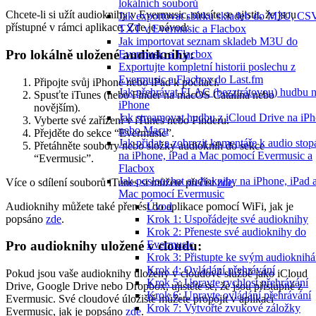
lokálních souborů
Chcete-li si užít audioknihy v Evermusic, musíte se ujistit, že jsou
Jak exportovat sbírku skladeb do M3U, CS
přístupné v rámci aplikace. Zde je návod:
TXT v Evermusic a Flacbox
Jak importovat seznam skladeb M3U do
Pro lokálně uložené audioknihy:
Evermusic a Flacbox
Exportujte kompletní historii poslechu z
Evermusic a Flacbox do Last.fm
Připojte svůj iPhone nebo iPad k počítači.
Jak přehrávat FLAC (bezztrátovou) hudbu 
Spusťte iTunes (nebo Finder na macOS Catalina nebo
iPhone
novějším).
Jak streamovat hudbu z iCloud Drive na iP
Vyberte své zařízení v iTunes nebo Finderu.
nebo Macu
Přejděte do sekce “Evermusic”.
Jak přidat a zobrazit komentáře k audio sto
Přetáhněte soubory nebo složky audioknih do sekce
na iPhone, iPad a Mac pomocí Evermusic a
“Evermusic”.
Flacbox
Jak poslouchat audioknihy na iPhone, iPad 
Více o sdílení souborů iTunes si můžete přečíst
zde
.
Mac pomocí Evermusic
Audioknihy můžete také přenést do aplikace pomocí WiFi, jak je
Úvod
popsáno
zde
.
Krok 1: Uspořádejte své audioknihy
Krok 2: Přeneste své audioknihy do
Evermusic
Pro audioknihy uložené v cloudu:
Krok 3: Přistupte ke svým audioknih
Krok 4: Ovládání přehrávání
Pokud jsou vaše audioknihy uloženy v cloudové službě jako iCloud
Krok 5: Upravte rychlost přehrávání
Drive, Google Drive nebo Dropbox, ujistěte se, že jsou přístupné z
Krok 6: Upravte ovládání přehrávání
Evermusic. Své cloudové úložiště můžete propojit v aplikaci
Krok 7: Vytvořte zvukové záložky
Evermusic, jak je popsáno
zde
.