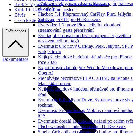
zvukové efekty, normalizace hlasitosti, přepracov
Krok 9: Vytvořte seznamy skladeb s audioknihami
ekvalizér
Krok 10: Užijte si offline poslech
Flacbox 7.4: Přepracovaný CarPlay, Plex, Jellyfin,
Závěr
Subsonic, SFTP pro Hi-Res zvuk
Často kladené otázky
Evervideo 1.7: nové Plex, Jellyfin, cloudové
streamování, gesta přehrávání
Zpět nahoru
Evertag 4.2: nová cloudová připojení a vysvětlení
nastavení editoru tagů
Evermusic 8.6: nový CarPlay, Plex, Jellyfin, SFTP
widget textů
Nejlepší cloudové hudební přehrávače pro iPhone
Dokumentace
roce 2026
Export příspěvků blogu z Wix do Markdown pom
OpenAI
Přehrávejte bezztrátové FLAC a DSD na iPhone a
Mac s Flacboxem
Nejlepší cloudový hudební přehrávač pro iPhone a
iPad
Evermusic 6.8: Aliyun Drive, Synology, nové styl
rozhraní
Evermusic Pro na Setapp Mobile: cloudová hudba
iOS
Evermusic dosáhl 11 milionů stažení po celém svě
Flacbox dosáhl 1 milionu stažení: Hi-Res zvuk
5 nejlepších aplikací přehrávačů hudby pro iPhone