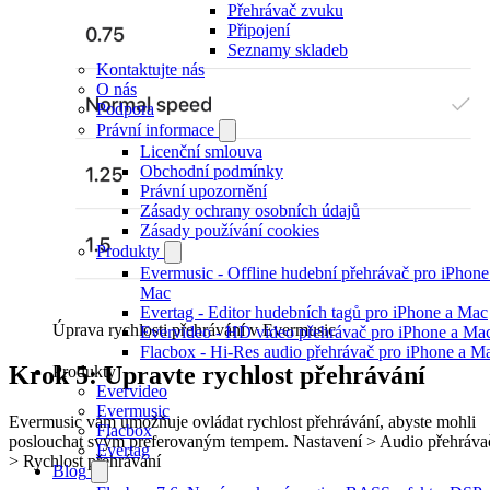
Přehrávač zvuku
Připojení
Seznamy skladeb
Kontaktujte nás
O nás
Podpora
Právní informace
Licenční smlouva
Obchodní podmínky
Právní upozornění
Zásady ochrany osobních údajů
Zásady používání cookies
Produkty
Evermusic - Offline hudební přehrávač pro iPhone
Mac
Evertag - Editor hudebních tagů pro iPhone a Mac
Úprava rychlosti přehrávání v Evermusic
Evervideo - HD video přehrávač pro iPhone a Ma
Flacbox - Hi-Res audio přehrávač pro iPhone a M
Krok 5: Upravte rychlost přehrávání
Produkty
Evervideo
Evermusic
Evermusic vám umožňuje ovládat rychlost přehrávání, abyste mohli
Flacbox
poslouchat svým preferovaným tempem. Nastavení > Audio přehráva
Evertag
> Rychlost přehrávání
Blog