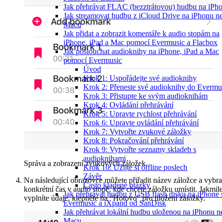
Jak přehrávat FLAC (bezztrátovou) hudbu na iPh
Jak streamovat hudbu z iCloud Drive na iPhonu n
Macu
Jak přidat a zobrazit komentáře k audio stopám na
iPhone, iPad a Mac pomocí Evermusic a Flacbox
Jak poslouchat audioknihy na iPhone, iPad a Mac
pomocí Evermusic
Úvod
Krok 1: Uspořádejte své audioknihy
Krok 2: Přeneste své audioknihy do Evermu
Krok 3: Přistupte ke svým audioknihám
Krok 4: Ovládání přehrávání
Krok 5: Upravte rychlost přehrávání
Krok 6: Upravte ovládání přehrávání
Krok 7: Vytvořte zvukové záložky
Krok 8: Pokračování přehrávání
Krok 9: Vytvořte seznamy skladeb s
audioknihami
Správa a zobrazení zvukových záložek
Krok 10: Užijte si offline poslech
Závěr
Na následující obrazovce můžete přiřadit název záložce a vybra
Často kladené otázky
konkrétní čas v audio stopě, kde chcete záložku umístit. Jakmil
Jak přehrávat hudbu z USB flash disku na iPhone 
vyplníte údaje, klepněte na “Hotovo” pro uložení záložky.
Evermusic a iXpand od SanDisk
Jak přehrávat lokální hudbu uloženou na iPhonu n
Macu