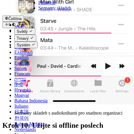
Připojení
Seznamy skladeb
Čeština
عربي
Català
Světlý
Čeština
Tmavý
Dansk
Systém
Deutsch
Ελληνικά
English
Español
Suomi
Français
עברית
हिन्दी
Hrvatski
Magyar
Bahasa Indonesia
Italiano
日本語
Seznamy skladeb s audioknihami pro snadnou organizaci
한국어
Bahasa Melayu
Krok 10: Užijte si offline poslech
Nederlands