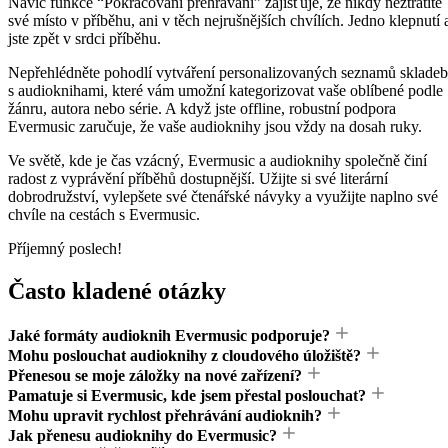
Navíc funkce “Pokračování přehrávání” zajišťuje, že nikdy neztratíte
své místo v příběhu, ani v těch nejrušnějších chvílích. Jedno klepnutí 
jste zpět v srdci příběhu.
Nepřehlédněte pohodlí vytváření personalizovaných seznamů skladeb
s audioknihami, které vám umožní kategorizovat vaše oblíbené podle
žánru, autora nebo série. A když jste offline, robustní podpora
Evermusic zaručuje, že vaše audioknihy jsou vždy na dosah ruky.
Ve světě, kde je čas vzácný, Evermusic a audioknihy společně činí
radost z vyprávění příběhů dostupnější. Užijte si své literární
dobrodružství, vylepšete své čtenářské návyky a využijte naplno své
chvíle na cestách s Evermusic.
Příjemný poslech!
Často kladené otázky
Jaké formáty audioknih Evermusic podporuje?
Mohu poslouchat audioknihy z cloudového úložiště?
Přenesou se moje záložky na nové zařízení?
Pamatuje si Evermusic, kde jsem přestal poslouchat?
Mohu upravit rychlost přehrávání audioknih?
Jak přenesu audioknihy do Evermusic?