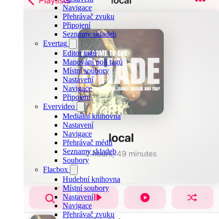
Navigace
Přehrávač zvuku
Připojení
Seznamy skladeb
Evertag
Editor tagů
Mapování polí tagů
Místní soubory
Nastavení
Navigace
Připojení
Evervideo
Mediální knihovna
Nastavení
Navigace
Přehrávač médií
Seznamy skladeb
Soubory
Flacbox
Hudební knihovna
Místní soubory
Nastavení
Navigace
Přehrávač zvuku