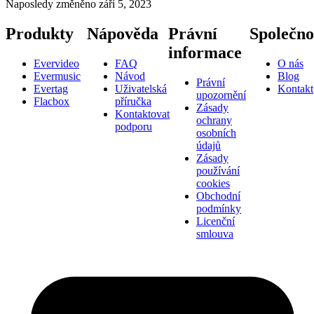
Naposledy změněno
září 5, 2023
Produkty
Nápověda
Právní
Společno
informace
Evervideo
FAQ
O nás
Evermusic
Návod
Blog
Právní
Evertag
Uživatelská
Kontakt
upozornění
Flacbox
příručka
Zásady
Kontaktovat
ochrany
podporu
osobních
údajů
Zásady
používání
cookies
Obchodní
podmínky
Licenční
smlouva