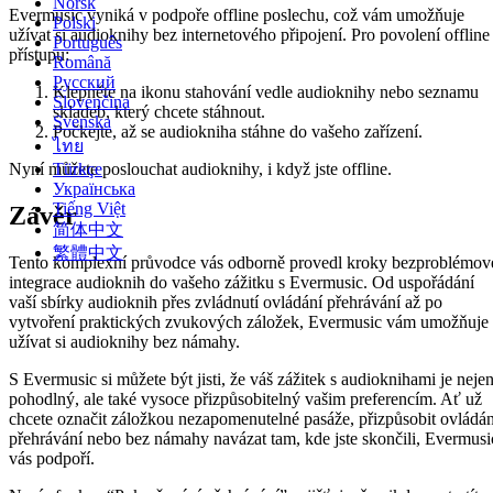
Norsk
Evermusic vyniká v podpoře offline poslechu, což vám umožňuje
Polski
užívat si audioknihy bez internetového připojení. Pro povolení offline
Português
přístupu:
Română
Русский
Klepněte na ikonu stahování vedle audioknihy nebo seznamu
Slovenčina
skladeb, který chcete stáhnout.
Svenska
Počkejte, až se audiokniha stáhne do vašeho zařízení.
ไทย
Türkçe
Nyní můžete poslouchat audioknihy, i když jste offline.
Українська
Tiếng Việt
Závěr
简体中文
繁體中文
Tento komplexní průvodce vás odborně provedl kroky bezproblémov
integrace audioknih do vašeho zážitku s Evermusic. Od uspořádání
vaší sbírky audioknih přes zvládnutí ovládání přehrávání až po
vytvoření praktických zvukových záložek, Evermusic vám umožňuje
užívat si audioknihy bez námahy.
S Evermusic si můžete být jisti, že váš zážitek s audioknihami je neje
pohodlný, ale také vysoce přizpůsobitelný vašim preferencím. Ať už
chcete označit záložkou nezapomenutelné pasáže, přizpůsobit ovládán
přehrávání nebo bez námahy navázat tam, kde jste skončili, Evermusi
vás podpoří.