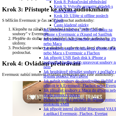
Krok 8: Pokračování přehrávání
Krok 9: Vytvořte seznamy skladeb s
Krok 3: Přistupte ke svým audioknihám
audioknihami
Krok 10: Užijte si offline poslech
S běžícím Evermusic je čas začít poslouchat audioknihy:
Závěr
Často kladené otázky
Klepněte na záložku “Hudební knihovna” nebo “Místní
Jak přehrávat hudbu z USB flash disku na
soubory” v Evermusic.
iPhone s Evermusic a iXpand od SanDisk
Přejděte do složky nebo umístění, kde jsou vaše audioknihy
Jak přehrávat lokální hudbu uloženou na iP
uloženy.
nebo Macu
Procházejte soubory audioknih a vyberte ten, který chcete začít
Jak používat audio ekvalizér na iPhonu, iPa
poslouchat.
nebo Macu s Evermusic a Flacbox
Jak připojit USB flash disk k iPhone a
Krok 4: Ovládání přehrávání
poslouchat hudbu nebo spravovat soubory n
něm
Jak bezdrátově přenášet soubory z počítače 
Evermusic nabízí intuitivní ovládání přehrávání pro vaše audioknihy:
iPhonu pomocí WiFi-Drive
Jak nahrát soubory do cloudového úložiště a
připojit je k Evermusic, Flacbox nebo Evert
Jak přenášet soubory z Macu do iPhonu ne
iPadu pomocí Finderu
Přenos souborů z počítače do iPhone pomoc
protokolu SMB
Jak připojit interní úložiště Bluesound VA
z aplikací Evermusic, Flacbox, Evertag