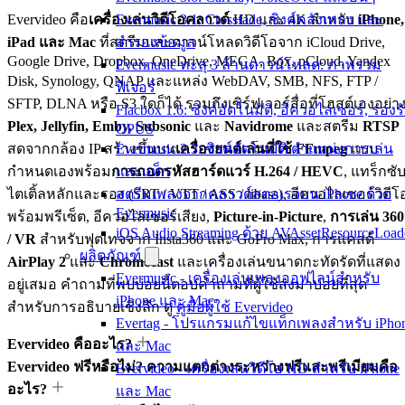
Evervideo คือ
เครื่องเล่นวิดีโอคลาวด์
HD และ 4K สำหรับ
iPhone,
Evermusic 3.1: Crossfade, ซิงค์คลังเพลง และ
iPad และ Mac
ที่สตรีมและดาวน์โหลดวิดีโอจาก iCloud Drive,
สำรองข้อมูล
Google Drive, Dropbox, OneDrive, MEGA, Box, pCloud, Yandex
Evermusic ทะลุ 3 ล้านดาวน์โหลด: ภาพรวม
Disk, Synology, QNAP และแหล่ง WebDAV, SMB, NFS, FTP /
ฟีเจอร์
SFTP, DLNA หรือ S3 ใดก็ได้ รวมถึงเซิร์ฟเวอร์สื่อที่โฮสต์เองอย่า
Flacbox 1.6: ซิงค์อัตโนมัติ, อีควอไลเซอร์, รองร
Plex, Jellyfin, Emby, Subsonic
และ
Navidrome
และสตรีม
RTSP
OPUS
สดจากกล้อง IP สร้างขึ้นบน
เครื่องยนต์เล่นที่ใช้ FFmpeg
แบบ
Evermusic 2.3: ซิงค์อัตโนมัติ ตำแหน่งการเล่น
กำหนดเองพร้อม
การถอดรหัสฮาร์ดแวร์ H.264 / HEVC
, แทร็กซั
และแท็ก
ไตเติ้ลหลักและรอง (SRT / VTT / ASS / libass), อีควอไลเซอร์วิดีโ
สตรีมเพลงจากคลาวด์สตอเรจบน iPhone ด้วย
Evermusic
พร้อมพรีเซ็ต, อีควอไลเซอร์เสียง,
Picture-in-Picture
,
การเล่น 360
iOS Audio Streaming ด้วย AVAssetResourceLoad
/ VR
สำหรับฟุตเทจจาก Insta360 และ GoPro Max, การแคสต์
ผลิตภัณฑ์
AirPlay 2
และ
Chromecast
และเครื่องเล่นขนาดกะทัดรัดที่แสดง
Evermusic - เครื่องเล่นเพลงออฟไลน์สำหรับ
อยู่เสมอ คำถามที่พบบ่อยนี้ตอบคำถามที่ผู้ใช้ส่งมาบ่อยที่สุด
iPhone และ Mac
สำหรับการอธิบายเชิงลึก ดู
คู่มือผู้ใช้ Evervideo
Evertag - โปรแกรมแก้ไขแท็กเพลงสำหรับ iPho
Evervideo คืออะไร?
และ Mac
Evervideo ฟรีหรือไม่? ความแตกต่างระหว่างฟรีและพรีเมียมคือ
Evervideo - เครื่องเล่นวิดีโอ HD สำหรับ iPhone
อะไร?
และ Mac