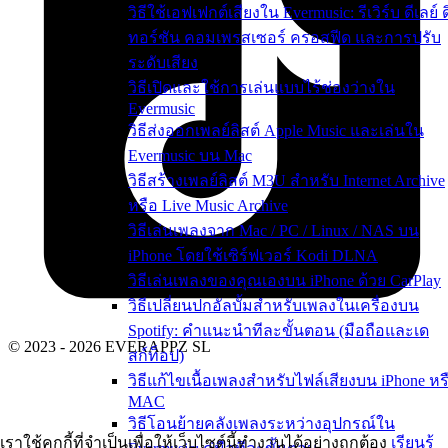
วิธีใช้เอฟเฟกต์เสียงใน Evermusic: รีเวิร์บ ดีเลย์ 
ทอร์ชัน คอมเพรสเซอร์ ครอสฟีด และการปรับ
ระดับเสียง
วิธีเปิดและใช้การเล่นแบบไร้ช่องว่างใน
Evermusic
วิธีส่งออกเพลย์ลิสต์ Apple Music และเล่นใน
Evermusic บน Mac
วิธีสร้างเพลย์ลิสต์ M3U สำหรับ Internet Archive
หรือ Live Music Archive
วิธีเล่นเพลงจาก Mac / PC / Linux / NAS บน
iPhone โดยใช้เซิร์ฟเวอร์ Kodi DLNA
วิธีเล่นเพลงของคุณเองบน iPhone ด้วย CarPlay
วิธีเปลี่ยนปกอัลบั้มสำหรับเพลงในเครื่องบน
Spotify: คำแนะนำทีละขั้นตอน (มือถือและเด
© 2023 - 2026 EVERAPPZ SL
สก์ท็อป)
วิธีแก้ไขเนื้อเพลงสำหรับไฟล์เสียงบน iPhone หร
MAC
วิธีโอนย้ายคลังเพลงระหว่างอุปกรณ์ใน
เราใช้คุกกี้ที่จำเป็นเพื่อให้เว็บไซต์นี้ทำงานได้อย่างถูกต้อง
เรียนรู้