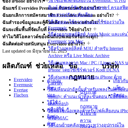
วิธีใช้เอฟเฟกต์เสียงใน Evermusic: รีเวิร์บ
ของ iPhone อย่างไร?
ดีเลย์ ดิสทอร์ชัน คอมเพรสเซอร์ ครอสฟี
ฉันแชร์ Evervideo Premium กับครอบครัวอย่างไร?
และการปรับระดับเสียง
ฉันยกเลิกการสมัครสมาชิก Evervideo Premium อย่างไร?
วิธีเปิดและใช้การเล่นแบบไร้ช่องว่างใน
ฉันสำรองข้อมูลและกู้คืนคลัง Evervideo อย่างไร?
Evermusic
ฉันจะเพิ่มพื้นที่จัดเก็บที่ Evervideo ใช้อย่างไร?
วิธีส่งออกเพลย์ลิสต์ Apple Music และเล่
ทำไมวิดีโอคลาวด์ของฉันถึงบัฟเฟอร์หรือกระตุก?
Evermusic บน Mac
ฉันติดต่อฝ่ายสนับสนุน Evervideo อย่างไร?
วิธีสร้างเพลย์ลิสต์ M3U สำหรับ Internet
Last updated on
มิถุนายน 12, 2025
Archive หรือ Live Music Archive
วิธีเล่นเพลงจาก Mac / PC / Linux / NAS 
ผลิตภัณฑ์
ช่วยเหลือ
ข้อ
บริษัท
iPhone โดยใช้เซิร์ฟเวอร์ Kodi DLNA
กฎหมาย
วิธีเล่นเพลงของคุณเองบน iPhone ด้วย
Evervideo
คำถาม
เกี่ยวกั
CarPlay
Evermusic
ที่พบ
บล็อก
วิธีเปลี่ยนปกอัลบั้มสำหรับเพลงในเครื่อง
Evertag
ประกาศ
Flacbox
บ่อย
ติดต่อ
Spotify: คำแนะนำทีละขั้นตอน (มือถือแล
ทาง
วิธีใช้
เดสก์ท็อป)
กฎหมาย
คู่มือผู้ใช้
วิธีแก้ไขเนื้อเพลงสำหรับไฟล์เสียงบน iPh
นโยบาย
ติดต่อ
หรือ MAC
ความ
ฝ่าย
วิธีโอนย้ายคลังเพลงระหว่างอุปกรณ์ใน
เป็นส่วน