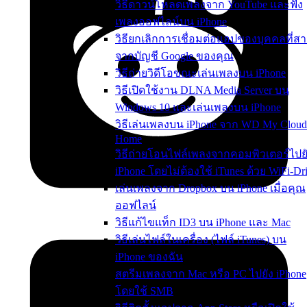
วิธีดาวน์โหลดเพลงจาก YouTube และฟัง
เพลงออฟไลน์บน iPhone
วิธียกเลิกการเชื่อมต่อแอปของบุคคลที่ส
จากบัญชี Google ของคุณ
วิธีถ่ายวิดีโอขณะเล่นเพลงบน iPhone
วิธีเปิดใช้งาน DLNA Media Server บน
Windows 10 และเล่นเพลงบน iPhone
วิธีเล่นเพลงบน iPhone จาก WD My Cloud
Home
วิธีถ่ายโอนไฟล์เพลงจากคอมพิวเตอร์ไปย
iPhone โดยไม่ต้องใช้ iTunes ด้วย WiFi-Dr
เล่นเพลงจาก Dropbox บน iPhone เมื่อคุณ
ออฟไลน์
วิธีแก้ไขแท็ก ID3 บน iPhone และ Mac
วิธีเล่นไฟล์ในเครื่อง (ไฟล์ iTunes) บน
iPhone ของฉัน
สตรีมเพลงจาก Mac หรือ PC ไปยัง iPhone
โดยใช้ SMB