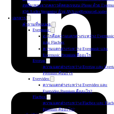
สตรีมเพลงจากคลาวด์สตอเรจบน iPhone ด้วย Evermu
iOS Audio Streaming ด้วย AVAssetResourceLoader
เอกสาร
คำถามที่พบบ่อย
Evermusic
อะไรคือความแตกต่างระหว่าง Evermusic
และ Flacbox
ความแตกต่างระหว่าง Evermusic และ
Evermusic Premium คืออะไร
Evertag
ความแตกต่างระหว่าง Evertag และ Evert
Premium คืออะไร
Evervideo
ความแตกต่างระหว่าง Evervideo และ
Evervideo Premium คืออะไร?
Flacbox
ความแตกต่างระหว่าง Flacbox และ Flacb
Premium คืออะไร?