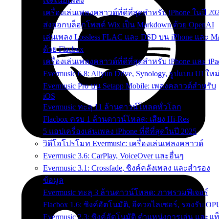
เจ็ตเนื้อเพลง
เครื่องเล่นเพลงคลาวด์ที่ดีที่สุดสำหรับ iPhone ในปี 20
ส่งออกบล็อกโพสต์ Wix เป็น Markdown ด้วย OpenAI
เล่นเพลง Lossless FLAC และ DSD บน iPhone และ M
ด้วย Flacbox
เครื่องเล่นเพลงคลาวด์ที่ดีที่สุดสำหรับ iPhone และ iPa
Evermusic 6.8: Aliyun Drive, Synology, รูปแบบ UI ใหม
Evermusic Pro บน Setapp Mobile: เพลงคลาวด์สำหรับ
iOS
Evermusic ทะลุ 11 ล้านดาวน์โหลดทั่วโลก
Flacbox ครบ 1 ล้านดาวน์โหลด: เสียง Hi-Res
5 แอปเครื่องเล่นเพลง iPhone ที่ดีที่สุดในปี 2025
วิดีโอโปรโมท Evermusic: เครื่องเล่นเพลงคลาวด์
Evermusic 3.6: CarPlay, VoiceOver และอื่นๆ
Evermusic 3.1: Crossfade, ซิงค์คลังเพลง และสำรอง
ข้อมูล
Evermusic ทะลุ 3 ล้านดาวน์โหลด: ภาพรวมฟีเจอร์
Flacbox 1.6: ซิงค์อัตโนมัติ, อีควอไลเซอร์, รองรับ O
Evermusic 2.3: ซิงค์อัตโนมัติ ตำแหน่งการเล่น และแท