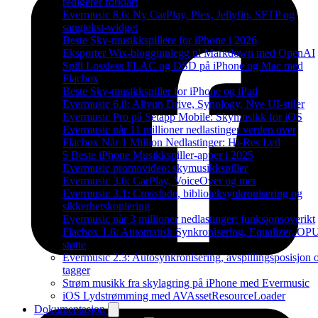
redigerer forklart
Evermusic 8.6: Ny CarPlay, Plex, Jellyfin, SFTP og
sangtekst-widget
Beste Sky-musikkspillere for iPhone i 2026
Eksporter Wix-blogginnlegg til Markdown med OpenAI
Spill Lossless FLAC og DSD på iPhone og Mac med
Flacbox
Beste Sky-musikkspiller for iPhone og iPad
Evermusic 6.8: Aliyun Drive, Synology, Nye UI-stiler
Evermusic Pro på Setapp Mobile: Skymusikk for iOS
Evermusic når 11 millioner nedlastinger verden over
Flacbox Når 1 Million Nedlastinger: Hi-Res Lyd
5 Beste iPhone Musikkspiller-apper i 2025
Evermusic promovideo: skymusikkspiller
Evermusic 3.6: CarPlay, VoiceOver og mer
Evermusic 3.1: Crossfade, biblioteksynkronisering og
sikkerhetskopiering
Evermusic når 3 millioner nedlastinger: funksjonsoverikt
Flacbox 1.6: Automatisk Synkronisering, Equalizer, OP
støtte
Evermusic 2.3: Autosynkronisering, avspillingsposisjon 
tagger
Strøm musikk fra skylagring på iPhone med Evermusic
iOS Lydstrømming med AVAssetResourceLoader
Dokumentasjon