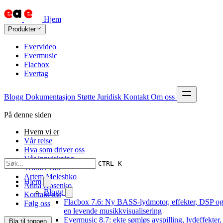
Hjem
Produkter
Evervideo
Evermusic
Flacbox
Evertag
Blogg
Dokumentasjon
Støtte
Juridisk
Kontakt
Om oss
På denne siden
Hvem vi er
Vår reise
Hva som driver oss
Vår innvirkning
CTRL K
Teamet vårt
Artem Meleshko
Hjem
Anna Kosenko
Blogg
Kontakt oss
Flacbox 7.6: Ny BASS-lydmotor, effekter, DSP o
Følg oss
en levende musikkvisualisering
Evermusic 8.7: ekte sømløs avspilling, lydeffekter,
Bla til toppen