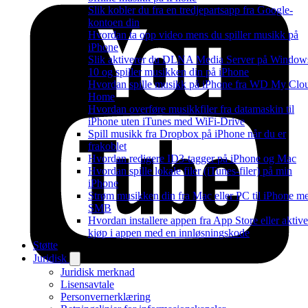
Slik kobler du fra en tredjepartsapp fra Google-
kontoen din
Hvordan ta opp video mens du spiller musikk på
iPhone
Slik aktiverer du DLNA Media Server på Window
10 og spiller musikken din på iPhone
Hvordan spille musikk på iPhone fra WD My Clo
Home
Hvordan overføre musikkfiler fra datamaskin til
iPhone uten iTunes med WiFi-Drive
Spill musikk fra Dropbox på iPhone når du er
frakoblet
Hvordan redigere ID3-tagger på iPhone og Mac
Hvordan spille lokale filer (iTunes-filer) på min
iPhone
Strøm musikken din fra Mac eller PC til iPhone m
SMB
Hvordan installere appen fra App Store eller aktive
kjøp i appen med en innløsningskode
Støtte
Juridisk
Juridisk merknad
Lisensavtale
Personvernerklæring