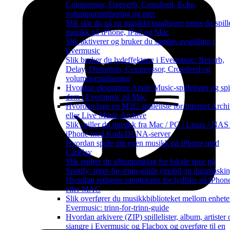
Compressor, Freeverb, Crossfeed, Echo,
volumnormalisering og mer
Slik slår du på en musikkvisualiserer mens du spill
musikk på iPhone, iPad og Mac
Slik aktiverer og bruker du sømløs avspilling i
Evermusic
Slik bruker du lydeffektene i Evermusic: Reverb,
Delay, Distortion, Compressor, Crossfeed og
volumnormalisering
Hvordan eksportere Apple Music-spillelister og spi
dem i Evermusic på Mac
Hvordan lage en M3U-spilleliste for Internet Arch
eller Live Music Archive
Slik spiller du musikk fra Mac / PC / Linux / NAS
iPhone med Kodi DLNA-server
Hvordan spille din egen musikk på iPhone med
CarPlay
Slik endrer du albumomslag for lokale spor på
Spotify: trinn-for-trinn-guide (mobil og datamaskin
Hvordan redigere sangtekster for lydfiler på iPhon
eller MAC
Slik overfører du musikkbiblioteket mellom enheter
Evermusic: trinn-for-trinn-guide
Hvordan arkivere (ZIP) spillelister, album, artister 
sjangre i Evermusic og Flacbox og overføre til en