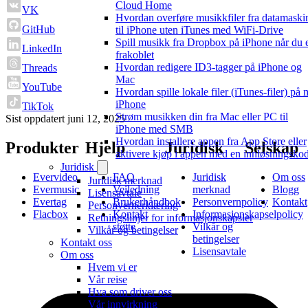
Cloud Home
VK
Hvordan overføre musikkfiler fra datamaski
GitHub
til iPhone uten iTunes med WiFi-Drive
Spill musikk fra Dropbox på iPhone når du 
LinkedIn
frakoblet
Hvordan redigere ID3-tagger på iPhone og
Threads
Mac
YouTube
Hvordan spille lokale filer (iTunes-filer) på 
iPhone
TikTok
Strøm musikken din fra Mac eller PC til
Sist oppdatert
juni 12, 2025
iPhone med SMB
Hvordan installere appen fra App Store eller
Produkter
Hjelp
Juridisk
Selskap
aktivere kjøp i appen med en innløsningsko
Juridisk
Evervideo
FAQ
Juridisk
Om oss
Juridisk merknad
Evermusic
Veiledning
merknad
Blogg
Lisensavtale
Evertag
Brukerhåndbok
Personvernpolicy
Kontakt
Personvernerklæring
Flacbox
Kontakt
Informasjonskapselpolicy
Retningslinjer for informasjonskapsler
støtte
Vilkår og
Vilkår og betingelser
betingelser
Kontakt oss
Lisensavtale
Om oss
Hvem vi er
Vår reise
Hva som driver oss
Vår innvirkning