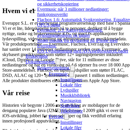
og sikkerhetskopiering
Evermusic når 3 millioner nedlastinger:
Hvem vi er
funksjonsoverikt
Flacbox 1.6: Automatisk Synkronisering, Equalizer
Everappz S.L. er et uavhengig programvareselskap med base i Spania
OPUS-støtte
Vi er et lite, lidenskapelig team på to personer, dedikert til å bygge
Evermusic 2.3: Autosynkronisering,
nyttige, raske og brukervennlige iOS- og macOS-applikasjoner for
avspillingsposisjon og tagger
lydavspilling, videoavspilling og administrasjon av musikkmetadata.
Strøm musikk fra skylagring på iPhone med
Vår produktportefølje — Evermusic, Flacbox, EverTag og Evervideo
Evermusic
har samlet over 14 millioner nedlastinger verden over. Evermusic, en
iOS Lydstrømming med AVAssetResourceLoader
skybasert musikkspiller som støtter 12+ lagringstjenester inkludert
Brukerstøtte
iCloud, Dropbox og Google Drive, står for 11 millioner av disse
Dokumentasjon
nedlastingene og har en vurdering på 4,6 stjerner fra over 18 000 App
Brukerveiledning
Store-anmeldelser. Flacbox, en tapsfri lydspiller som støtter FLAC,
Evermusic
DSD, ALAC og 120+ lydformater, har passert 1 million nedlastinger.
Innstillinger
Alle produkter distribueres eksklusivt gjennom Apple App Store.
Lokale filer
Lydspiller
Vår reise
Musikkbibliotek
Navigasjon
Historien vår begynte i 2006 med utvikling av mobilapper for de
Spillelister
dengang populære Java (J2ME)-telefonene. I 2009 gikk vi over til
Tilkoblinger
iOS-utvikling, jobbet for store selskaper og fikk verdifull erfaring
Evertag
innen profesjonell apputvikling.
Innstillinger
Lokale filer