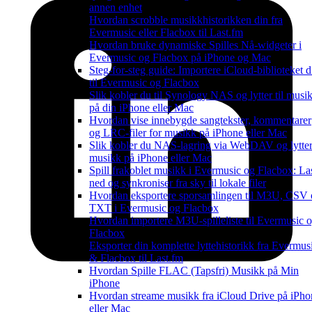
annen enhet
Hvordan scrobble musikkhistorikken din fra
Evermusic eller Flacbox til Last.fm
Hvordan bruke dynamiske Spilles Nå-widgeter i
Evermusic og Flacbox på iPhone og Mac
Steg-for-steg guide: Importere iCloud-biblioteket di
til Evermusic og Flacbox
Slik kobler du til Synology NAS og lytter til musi
på din iPhone eller Mac
Hvordan vise innebygde sangtekster, kommentarer
og LRC-filer for musikk på iPhone eller Mac
Slik kobler du NAS-lagring via WebDAV og lytter 
musikk på iPhone eller Mac
Spill frakoblet musikk i Evermusic og Flacbox: La
ned og synkroniser fra sky til lokale filer
Hvordan eksportere sporsamlingen til M3U, CSV
TXT i Evermusic og Flacbox
Hvordan importere M3U-spilleliste til Evermusic 
Flacbox
Eksporter din komplette lyttehistorikk fra Evermus
& Flacbox til Last.fm
Hvordan Spille FLAC (Tapsfri) Musikk på Min
iPhone
Hvordan streame musikk fra iCloud Drive på iPho
eller Mac