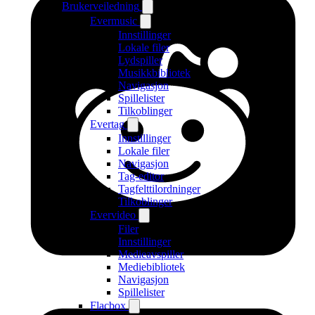
Brukerveiledning
Evermusic
Innstillinger
Lokale filer
Lydspiller
Musikkbibliotek
Navigasjon
Spillelister
Tilkoblinger
Evertag
Innstillinger
Lokale filer
Navigasjon
Tag-editor
Tagfelttilordninger
Tilkoblinger
Evervideo
Filer
Innstillinger
Medieavspiller
Mediebibliotek
Navigasjon
Spillelister
Flacbox