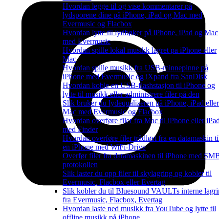
Hvordan legge til og vise kommentarer på
lydsporene dine på iPhone, iPad og Mac med
Evermusic og Flacbox
Hvordan lytte til lydbøker på iPhone, iPad og Mac
med Evermusic
Hvordan spille lokal musikk lagret pa iPhone eller
Mac
Hvordan spille musikk fra USB-minnepinne på
iPhone med Evermusic og iXpand fra SanDisk
Hvordan koble en USB-flashstasjon til iPhone og
lytte til musikk eller administrere filer på den
Slik bruker du lydequalizeren på iPhone, iPad eller
Mac med Evermusic og Flacbox
Hvordan overføre filer fra Mac til iPhone eller iPa
med Finder
Hvordan overføre filer trådløst fra en datamaskin ti
en iPhone med WiFi-Drive
Overfør filer fra datamaskinen til iPhone med SM
protokollen
Slik laster du opp filer til skylagring og kobler til
Evermusic, Flacbox eller Evertag
Slik kobler du til Bluesound VAULTs interne lagr
fra Evermusic, Flacbox, Evertag
Hvordan laste ned musikk fra YouTube og lytte til
offline musikk på iPhone