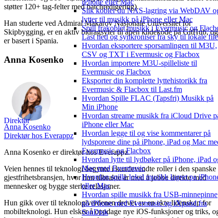
iPhone eller Mac
støtter 120+ tag-felter med batchredigering).
Slik kobler du NAS-lagring via WebDAV o
lytter til musikk på iPhone eller Mac
Han studerte ved Admiral Makarov Nasjonale Universitet for
Spill frakoblet musikk i Evermusic og Flacb
Skipbygging, er en aktiv bidragsyter til åpen kildekode på GitHub, og
Last ned og synkroniser fra sky til lokale file
er basert i Spania.
Hvordan eksportere sporsamlingen til M3U,
CSV og TXT i Evermusic og Flacbox
Anna Kosenko
Hvordan importere M3U-spilleliste til
Evermusic og Flacbox
Eksporter din komplette lyttehistorikk fra
Evermusic & Flacbox til Last.fm
Hvordan Spille FLAC (Tapsfri) Musikk på
Min iPhone
Hvordan streame musikk fra iCloud Drive p
Direktør
iPhone eller Mac
Anna Kosenko
Hvordan legge til og vise kommentarer på
Direktør hos Everappz
lydsporene dine på iPhone, iPad og Mac me
Evermusic og Flacbox
Anna Kosenko er direktør hos Everappz.
Hvordan lytte til lydbøker på iPhone, iPad o
Mac med Evermusic
Veien hennes til teknologi begynte i kundevendte roller i den spanske
Hvordan spille lokal musikk lagret pa iPhon
gjestfrihetsbransjen, hvor hun tilbrakte år med å jobbe direkte med
eller Mac
mennesker og bygge sterke relasjoner.
Hvordan spille musikk fra USB-minnepinne
Hun gikk over til teknologiverdenen drevet av en ekte lidenskap for
på iPhone med Evermusic og iXpand fra
mobilteknologi. Hun elsker å oppdage nye iOS-funksjoner og triks, o
SanDisk