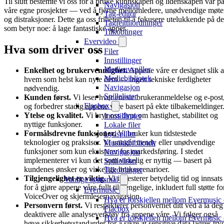
Til slutt bestemte vi oss for å bruke kunnskapen og lidenskapen vår p
Navigasjon
våre egne prosjekter — ved å fjerne mellomledere, unødvendige møte
Tag-editor
og distraksjoner. Dette ga oss friheten til å fokusere utelukkende på de
Tagfelttilordninger
som betyr noe: å lage fantastiske apper.
Tilkoblinger
Evervideo
Hva som driver oss
Filer
Innstillinger
Medieavspiller
Enkelhet og brukervennlighet.
Appene våre er designet slik a
Mediebibliotek
hvem som helst kan nyte dem — ingen tekniske ferdigheter
Navigasjon
nødvendig.
Spillelister
Kunden først.
Vi leser hver eneste brukeranmeldelse og e-post
Flacbox
og forbedrer stadig appene våre basert på ekte tilbakemeldinger
Ytelse og kvalitet.
Vi bryr oss dypt om hastighet, stabilitet og
Innstillinger
nyttige funksjoner.
Lokale filer
Formålsdrevne funksjoner.
Vi bruker kun tidstestede
Lydspiller
teknologier og praksiser. Vi unngår trendy eller unødvendige
Musikkbibliotek
funksjoner som kun eksisterer for markedsføring. I stedet
Navigasjon
implementerer vi kun det som virkelig er nyttig — basert på
Spillelister
kundenes ønsker og virkelige bruksscenarioer.
Tilkoblinger
Tilgjengelighet er viktig.
Vi investerer betydelig tid og innsats
Vanlige spørsmål
for å gjøre appene våre fullt tilgjengelige, inkludert full støtte fo
Evermusic
VoiceOver og skjermlesernavigasjon.
Hva er forskjellen mellom Evermusic
Personvern først.
Vi respekterer personvernet ditt ved å la deg
Flacbox
deaktivere alle analyseverktøy fra appene våre. Vi følger også
Hva er forskjellen mellom Evermusic
høye sikkerhetsstandarder for å sikre at sensitive data lagres try