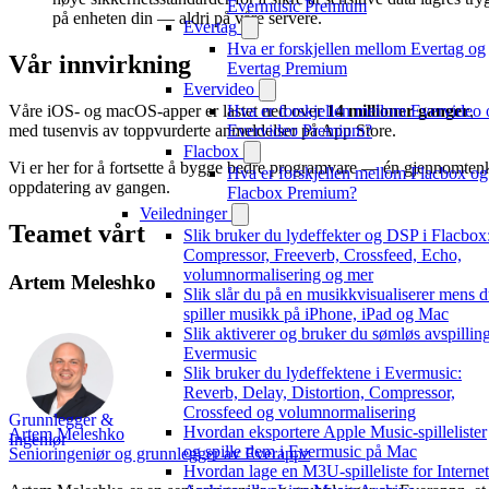
Evermusic Premium
på enheten din — aldri på våre servere.
Evertag
Hva er forskjellen mellom Evertag og
Vår innvirkning
Evertag Premium
Evervideo
Hva er forskjellen mellom Evervideo 
Våre iOS- og macOS-apper er lastet ned over
14 millioner ganger
,
Evervideo Premium?
med tusenvis av toppvurderte anmeldelser på App Store.
Flacbox
Vi er her for å fortsette å bygge bedre programvare — én gjennomten
Hva er forskjellen mellom Flacbox og
oppdatering av gangen.
Flacbox Premium?
Veiledninger
Teamet vårt
Slik bruker du lydeffekter og DSP i Flacbox
Compressor, Freeverb, Crossfeed, Echo,
volumnormalisering og mer
Artem Meleshko
Slik slår du på en musikkvisualiserer mens 
spiller musikk på iPhone, iPad og Mac
Slik aktiverer og bruker du sømløs avspilling
Evermusic
Slik bruker du lydeffektene i Evermusic:
Reverb, Delay, Distortion, Compressor,
Crossfeed og volumnormalisering
Grunnlegger &
Hvordan eksportere Apple Music-spillelister
Artem Meleshko
Ingeniør
og spille dem i Evermusic på Mac
Senioringeniør og grunnlegger av Everappz
Hvordan lage en M3U-spilleliste for Internet