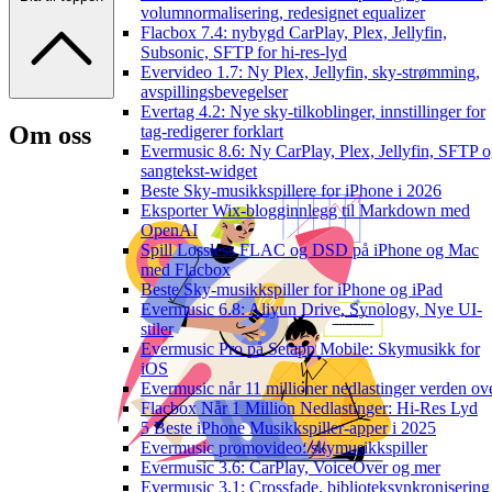
volumnormalisering, redesignet equalizer
Flacbox 7.4: nybygd CarPlay, Plex, Jellyfin,
Subsonic, SFTP for hi-res-lyd
Evervideo 1.7: Ny Plex, Jellyfin, sky-strømming,
avspillingsbevegelser
Evertag 4.2: Nye sky-tilkoblinger, innstillinger for
Om oss
tag-redigerer forklart
Evermusic 8.6: Ny CarPlay, Plex, Jellyfin, SFTP 
sangtekst-widget
Beste Sky-musikkspillere for iPhone i 2026
Eksporter Wix-blogginnlegg til Markdown med
OpenAI
Spill Lossless FLAC og DSD på iPhone og Mac
med Flacbox
Beste Sky-musikkspiller for iPhone og iPad
Evermusic 6.8: Aliyun Drive, Synology, Nye UI-
stiler
Evermusic Pro på Setapp Mobile: Skymusikk for
iOS
Evermusic når 11 millioner nedlastinger verden ov
Flacbox Når 1 Million Nedlastinger: Hi-Res Lyd
5 Beste iPhone Musikkspiller-apper i 2025
Evermusic promovideo: skymusikkspiller
Evermusic 3.6: CarPlay, VoiceOver og mer
Evermusic 3.1: Crossfade, biblioteksynkronisering