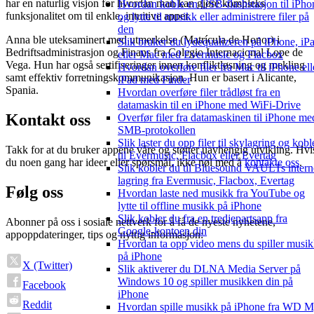
har en naturlig visjon for hvordan man kan gjøre kompleks
Hvordan koble en USB-flashstasjon til iPho
funksjonalitet om til enkle, intuitive apper.
og lytte til musikk eller administrere filer på
den
Anna ble uteksaminert med utmerkelse (Matrícula de Honor) i
Slik bruker du lydequalizeren på iPhone, iP
Bedriftsadministrasjon og Finans fra Colegio Internacional Lope de
eller Mac med Evermusic og Flacbox
Vega. Hun har også sertifiseringer innen konfliktløsning og mekling
Hvordan overføre filer fra Mac til iPhone ell
samt effektiv forretningskommunikasjon. Hun er basert i Alicante,
iPad med Finder
Spania.
Hvordan overføre filer trådløst fra en
datamaskin til en iPhone med WiFi-Drive
Kontakt oss
Overfør filer fra datamaskinen til iPhone me
SMB-protokollen
Slik laster du opp filer til skylagring og kobl
Takk for at du bruker appene våre og støtter uavhengig utvikling. Hvi
til Evermusic, Flacbox eller Evertag
du noen gang har ideer eller spørsmål, ikke nøl med å
kontakte oss
.
Slik kobler du til Bluesound VAULTs intern
lagring fra Evermusic, Flacbox, Evertag
Følg oss
Hvordan laste ned musikk fra YouTube og
lytte til offline musikk på iPhone
Slik kobler du fra en tredjepartsapp fra
Abonner på oss i sosiale nettverk for å få de nyeste nyhetene,
Google-kontoen din
appoppdateringer, tips og nyttig informasjon:
Hvordan ta opp video mens du spiller musi
på iPhone
X (Twitter)
Slik aktiverer du DLNA Media Server på
Windows 10 og spiller musikken din på
Facebook
iPhone
Reddit
Hvordan spille musikk på iPhone fra WD 