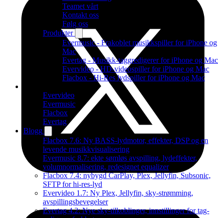
Teamet vårt
Kontakt oss
Følg oss
Produkter
Evermusic - Frakoblet musikkspiller for iPhone og
Mac
Evertag - Musikk-taggredigerer for iPhone og Mac
Evervideo - HD-videospiller for iPhone og Mac
Flacbox - Hi-Res lydspiller for iPhone og Mac
Produkter
Evervideo
Evermusic
Flacbox
Evertag
Blogg
Flacbox 7.6: Ny BASS-lydmotor, effekter, DSP og en
levende musikkvisualisering
Evermusic 8.7: ekte sømløs avspilling, lydeffekter,
volumnormalisering, redesignet equalizer
Flacbox 7.4: nybygd CarPlay, Plex, Jellyfin, Subsonic,
SFTP for hi-res-lyd
Evervideo 1.7: Ny Plex, Jellyfin, sky-strømming,
avspillingsbevegelser
Evertag 4.2: Nye sky-tilkoblinger, innstillinger for tag-