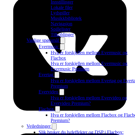
Innstillinger
Lokale filer
Lydspiller
Musikkbibliotek
Navigasjon
Spillelister
Tilkoblinger
Vanlige spørsmål
Evermusic
Hva er forskjellen mellom Evermusic og
Flacbox
Hva er forskjellen mellom Evermusic og
Evermusic Premium
Evertag
Hva er forskjellen mellom Evertag og Evert
Premium
Evervideo
Hva er forskjellen mellom Evervideo og
Evervideo Premium?
Flacbox
Hva er forskjellen mellom Flacbox og Flac
Premium?
Veiledninger
Slik bruker du lydeffekter og DSP i Flacbox: