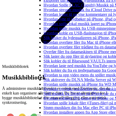
Eksporter din komplette lyttehistorikk fra E
Hvordan Spille FLAC (Tapsfri) Musikk på 
Hvordan streame musikk fra iCloud Drive p
Hvordan legge til og vise kommentarer på 
Hvordan lytte til lydbøker på iPhone, iPad
Hvordan spille lokal musikk lagret pa iPhon
Hvordan spille musikk fra USB-minnepinne
Hvordan koble en USB-flashstasjon til iPhone 
Slik bruker du lydequalizeren på iPhone, i
Hvordan overføre filer fra Mac til iPhone el
Hvordan overføre filer trådløst fra en data
Overfør filer fra datamaskinen til iPhone 
Slik laster du opp filer til skylagring og kob
Slik kobler du til Bluesound VAULTs intern
Hvordan laste ned musikk fra YouTube og lyt
Musikkbibliotek
Slik kobler du fra en tredjepartsapp fra Goo
Hvordan ta opp video mens du spiller musi
Musikkbibliotek
Slik aktiverer du DLNA Media Server på Wi
Hvordan spille musikk på iPhone fra WD
Å administrere musikkbiblioteket er enkelt med Evermusic, der du
Hvordan overføre musikkfiler fra datamaski
enkelt kan organisere alle låtene dine. Du har to alternativer for å
Spill musikk fra Dropbox på iPhone når du e
bygge musikkbiblioteket ditt: manuell tillegging eller automatisk
Hvordan redigere ID3-tagger på iPhone og
synkronisering.
Hvordan spille lokale filer (iTunes-filer) på
Strøm musikken din fra Mac eller PC til i
Hvordan installere appen fra App Store elle