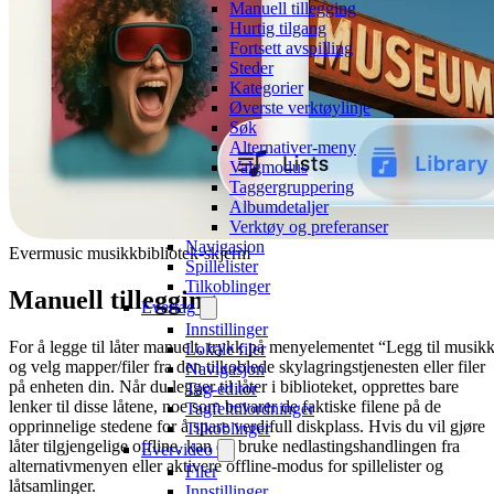
Manuell tillegging
Hurtig tilgang
Fortsett avspilling
Steder
Kategorier
Øverste verktøylinje
Søk
Alternativer-meny
Valgmodus
Taggergruppering
Albumdetaljer
Verktøy og preferanser
Navigasjon
Evermusic musikkbibliotek-skjerm
Spillelister
Tilkoblinger
Manuell tillegging
Evertag
Innstillinger
For å legge til låter manuelt, trykk på menyelementet “Legg til musik
Lokale filer
og velg mapper/filer fra den tilkoblede skylagringstjenesten eller filer
Navigasjon
på enheten din. Når du legger til låter i biblioteket, opprettes bare
Tag-editor
lenker til disse låtene, noe som bevarer de faktiske filene på de
Tagfelttilordninger
opprinnelige stedene for å spare verdifull diskplass. Hvis du vil gjøre
Tilkoblinger
låter tilgjengelige offline, kan du bruke nedlastingshandlingen fra
Evervideo
alternativmenyen eller aktivere offline-modus for spillelister og
Filer
låtsamlinger.
Innstillinger