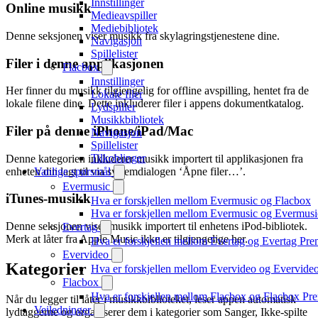
Innstillinger
Online musikk
Medieavspiller
Mediebibliotek
Denne seksjonen viser musikk fra skylagringstjenestene dine.
Navigasjon
Spillelister
Filer i denne applikasjonen
Flacbox
Innstillinger
Her finner du musikk tilgjengelig for offline avspilling, hentet fra de
Lokale filer
lokale filene dine. Dette inkluderer filer i appens dokumentkatalog.
Lydspiller
Musikkbibliotek
Filer på denne iPhone/iPad/Mac
Navigasjon
Spillelister
Tilkoblinger
Denne kategorien inkluderer musikk importert til applikasjonen fra
enheten din lagt til via systemdialogen ‘Åpne filer…’.
Vanlige spørsmål
Evermusic
iTunes-musikk
Hva er forskjellen mellom Evermusic og Flacbox
Hva er forskjellen mellom Evermusic og Evermus
Denne seksjonen viser musikk importert til enhetens iPod-bibliotek.
Evertag
Merk at låter fra Apple Music ikke er tilgjengelige her.
Hva er forskjellen mellom Evertag og Evertag Pr
Evervideo
Kategorier
Hva er forskjellen mellom Evervideo og Evervid
Flacbox
Hva er forskjellen mellom Flacbox og Flacbox P
Når du legger til låter i musikkbiblioteket, leser appen automatisk
Veiledninger
lydtaggerne og organiserer dem i kategorier som Sanger, Ikke-spilte