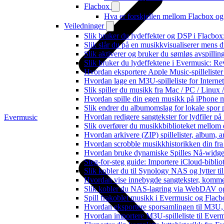
Flacbox
Hva er forskjellen mellom Flacbox o
Veiledninger
Slik bruker du lydeffekter og DSP i Flacbo
Slik slår du på en musikkvisualiserer mens 
Slik aktiverer og bruker du sømløs avspillin
Slik bruker du lydeffektene i Evermusic: R
Hvordan eksportere Apple Music-spilleliste
Hvordan lage en M3U-spilleliste for Interne
Slik spiller du musikk fra Mac / PC / Lin
Hvordan spille din egen musikk på iPhone 
Slik endrer du albumomslag for lokale spor p
Hvordan redigere sangtekster for lydfiler p
Evermusic
Slik overfører du musikkbiblioteket mellom e
Hvordan arkivere (ZIP) spillelister, album, a
Hvordan scrobble musikkhistorikken din fra 
Hvordan bruke dynamiske Spilles Nå-widge
Steg-for-steg guide: Importere iCloud-biblio
Slik kobler du til Synology NAS og lytter ti
Hvordan vise innebygde sangtekster, komme
Slik kobler du NAS-lagring via WebDAV og l
Spill frakoblet musikk i Evermusic og Flacbox
Hvordan eksportere sporsamlingen til M3U
Hvordan importere M3U-spilleliste til Ever