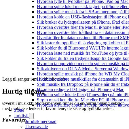
Hvordan lytte til lydbøker på iPhone, iPad og Ma
Hvordan spille lokal musikk lagret pa iPhone elle
Hvordan spille musikk fra USB-minnepinne på iP
Hvordan koble en USB-flashstasjon til iPhone og lyt
Slik bruker du lydequalizeren på iPhone, iPad el
Hvordan overføre filer fra Mac til iPhone eller iP
Hvordan overføre filer trådløst fra en datamaskin 
Overfør filer fra datamaskinen til iPhone med SM
Slik laster du opp filer til skylagring og kobler til
Slik kobler du til Bluesound VAULTs interne lagri
Hvordan laste ned musikk fra YouTube og lytte til
Slik kobler du fra en tredjepartsapp fra Google-ko
Hvordan ta opp video mens du spiller musikk på 
Slik aktiverer du DLNA Media Server på Windows 
Hvordan spille musikk på iPhone fra WD My Cl
Legg til sanger i musikkbiblioteket
Hvordan overføre musikkfiler fra datamaskin til 
Spill musikk fra Dropbox på iPhone når du er frak
Hvordan redigere ID3-tagger på iPhone og Mac
Hurtig tilgang
Hvordan spille lokale filer (iTunes-filer) på min i
Strøm musikken din fra Mac eller PC til iPhone
Øverst i musikkbibliotekmenyen finner du en hurtig tilgang-seksjon
Hvordan installere appen fra App Store eller akti
med praktiske lenker til favorittene, de siste og lydbøkmerker.
Støtte
Juridisk
Favoritter
Juridisk merknad
Lisensavtale