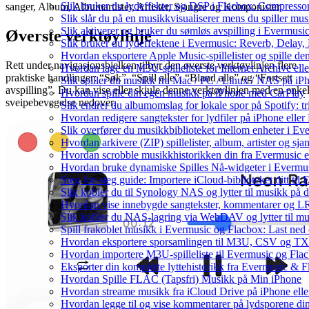
Slik bruker du lydeffekter og DSP i Flacbox: Compresso
sanger, Album, Albumartister, Artister, Sjangre og Komponister.
Slik slår du på en musikkvisualiserer mens du spiller m
Slik aktiverer og bruker du sømløs avspilling i Evermusi
Øverste verktøylinje
Slik bruker du lydeffektene i Evermusic: Reverb, Delay,
Hvordan eksportere Apple Music-spillelister og spille d
Rett under navigasjonsbjelken tilbyr den øverste verktøylinjen flere
Hvordan lage en M3U-spilleliste for Internet Archive ell
praktiske handlinger: “Søk”, “Spill alle”, “Bland alle” og “Fortsett
Slik spiller du musikk fra Mac / PC / Linux / NAS på
avspilling”. Du kan vise eller skjule denne verktøylinjen med en enke
Hvordan spille din egen musikk på iPhone med CarPlay
sveipebevegelse nedover.
Slik endrer du albumomslag for lokale spor på Spotify: t
Hvordan redigere sangtekster for lydfiler på iPhone ell
Slik overfører du musikkbiblioteket mellom enheter i Eve
Hvordan arkivere (ZIP) spillelister, album, artister og s
Hvordan scrobble musikkhistorikken din fra Evermusic el
Hvordan bruke dynamiske Spilles Nå-widgeter i Evermu
Steg-for-steg guide: Importere iCloud-biblioteket ditt ti
Slik kobler du til Synology NAS og lytter til musikk på 
Hvordan vise innebygde sangtekster, kommentarer og LR
Slik kobler du NAS-lagring via WebDAV og lytter til mu
Spill frakoblet musikk i Evermusic og Flacbox: Last ned og
Hvordan eksportere sporsamlingen til M3U, CSV og TX
Hvordan importere M3U-spilleliste til Evermusic og Fla
Eksporter din komplette lyttehistorikk fra Evermusic & F
Hvordan Spille FLAC (Tapsfri) Musikk på Min iPhone
Hvordan streame musikk fra iCloud Drive på iPhone ell
Hvordan legge til og vise kommentarer på lydsporene d