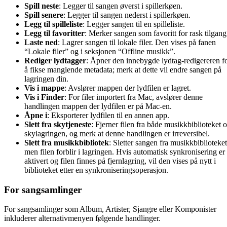
Spill neste
: Legger til sangen øverst i spillerkøen.
Spill senere
: Legger til sangen nederst i spillerkøen.
Legg til spilleliste
: Legger sangen til en spilleliste.
Legg til favoritter
: Merker sangen som favoritt for rask tilgang
Laste ned
: Lagrer sangen til lokale filer. Den vises på fanen
“Lokale filer” og i seksjonen “Offline musikk”.
Rediger lydtagger
: Åpner den innebygde lydtag-redigereren f
å fikse manglende metadata; merk at dette vil endre sangen på
lagringen din.
Vis i mappe
: Avslører mappen der lydfilen er lagret.
Vis i Finder
: For filer importert fra Mac, avslører denne
handlingen mappen der lydfilen er på Mac-en.
Åpne i
: Eksporterer lydfilen til en annen app.
Slett fra skytjeneste
: Fjerner filen fra både musikkbiblioteket 
skylagringen, og merk at denne handlingen er irreversibel.
Slett fra musikkbibliotek
: Sletter sangen fra musikkbiblioteket
men filen forblir i lagringen. Hvis automatisk synkronisering er
aktivert og filen finnes på fjernlagring, vil den vises på nytt i
biblioteket etter en synkroniseringsoperasjon.
For sangsamlinger
For sangsamlinger som Album, Artister, Sjangre eller Komponister
inkluderer alternativmenyen følgende handlinger.