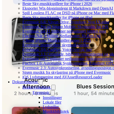
Beste Sky-musikkspillere for iPhone i 2026
Eksporter Wix-blogginnlegg til Markdown med OpenAI
Spill Lossless FLAC og DSD på iPhone og Mac med Fl
Beste Sky-musikkspiller for iPhone og iPad
Evermusic 6.8: Aliyun Drive, Synology, Nye UI-stiler
Evermusic Pro på Setapp Mobile: Skymusikk for iOS
Evermusic når 11 millioner nedlastinger verden over
Flacbox Når 1 Million Nedlastinger: Hi-Res Lyd
5 Beste iPhone Musikkspiller-apper i 2025
Evermusic promovideo: skymusikkspiller
Evermusic 3.6: CarPlay, VoiceOver og mer
Evermusic 3.1: Crossfade, biblioteksynkronisering og si
Evermusic når 3 millioner nedlastinger: funksjonsoverikt
Flacbox 1.6: Automatisk Synkronisering, Equalizer, OPU
Evermusic 2.3: Autosynkronisering, avspillingsposisjon 
Strøm musikk fra skylagring på iPhone med Evermusic
iOS Lydstrømming med AVAssetResourceLoader
Dokumentasjon
Brukerveiledning
Evermusic
Innstillinger
Lokale filer
Lydspiller
Musikkbibliotek