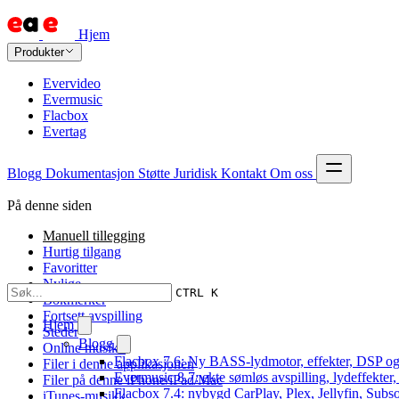
Hjem
Produkter
Evervideo
Evermusic
Flacbox
Evertag
Blogg
Dokumentasjon
Støtte
Juridisk
Kontakt
Om oss
På denne siden
Manuell tillegging
Hurtig tilgang
Favoritter
Nylige
CTRL K
Bokmerker
Fortsett avspilling
Hjem
Steder
Blogg
Online musikk
Flacbox 7.6: Ny BASS-lydmotor, effekter, DSP og
Filer i denne applikasjonen
Evermusic 8.7: ekte sømløs avspilling, lydeffekter
Filer på denne iPhone/iPad/Mac
Flacbox 7.4: nybygd CarPlay, Plex, Jellyfin, Subso
iTunes-musikk