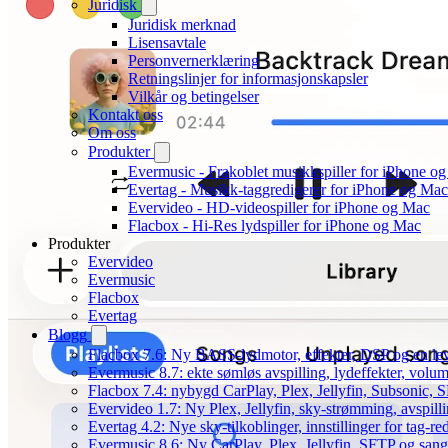
Juridisk
Juridisk merknad
Lisensavtale
Personvernerklæring
Retningslinjer for informasjonskapsler
Vilkår og betingelser
Kontakt oss
Om oss
Produkter
Evermusic - Frakoblet musikkspiller for iPhone o
Evertag - Musikk-taggredigerer for iPhone og Mac
Evervideo - HD-videospiller for iPhone og Mac
Flacbox - Hi-Res lydspiller for iPhone og Mac
Produkter
Evervideo
Evermusic
Flacbox
Evertag
Blogg
Flacbox 7.6: Ny BASS-lydmotor, effekter, DSP og en le
Evermusic 8.7: ekte sømløs avspilling, lydeffekter, volum
Flacbox 7.4: nybygd CarPlay, Plex, Jellyfin, Subsonic, S
Evervideo 1.7: Ny Plex, Jellyfin, sky-strømming, avspill
Evertag 4.2: Nye sky-tilkoblinger, innstillinger for tag-red
Evermusic 8.6: Ny CarPlay, Plex, Jellyfin, SFTP og sang