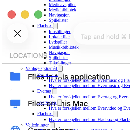
Medieavspiller
Mediebibliotek
Navigasjon
Spillelister
Flacbox
Innstillinger
Lokale filer
Lydspiller
Musikkbibliotek
Navigasjon
Spillelister
Tilkoblinger
Vanlige spørsmål
Evermusic
Hva er forskjellen mellom Evermusic og Fl
Hva er forskjellen mellom Evermusic og E
Evertag
Hva er forskjellen mellom Evertag og Ever
Evervideo
Hva er forskjellen mellom Evervideo og E
Flacbox
Hva er forskjellen mellom Flacbox og Fla
Veiledninger