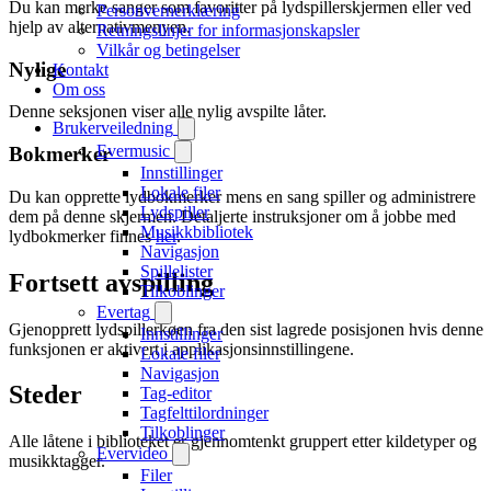
Du kan merke sanger som favoritter på lydspillerskjermen eller ved
Personvernerklæring
hjelp av alternativmenyen.
Retningslinjer for informasjonskapsler
Vilkår og betingelser
Nylige
Kontakt
Om oss
Denne seksjonen viser alle nylig avspilte låter.
Brukerveiledning
Evermusic
Bokmerker
Innstillinger
Lokale filer
Du kan opprette lydbokmerker mens en sang spiller og administrere
Lydspiller
dem på denne skjermen. Detaljerte instruksjoner om å jobbe med
Musikkbibliotek
lydbokmerker finnes
her
.
Navigasjon
Spillelister
Fortsett avspilling
Tilkoblinger
Evertag
Gjenopprett lydspillerkøen fra den sist lagrede posisjonen hvis denne
Innstillinger
funksjonen er aktivert i applikasjonsinnstillingene.
Lokale filer
Navigasjon
Steder
Tag-editor
Tagfelttilordninger
Tilkoblinger
Alle låtene i biblioteket er gjennomtenkt gruppert etter kildetyper og
Evervideo
musikktagger.
Filer