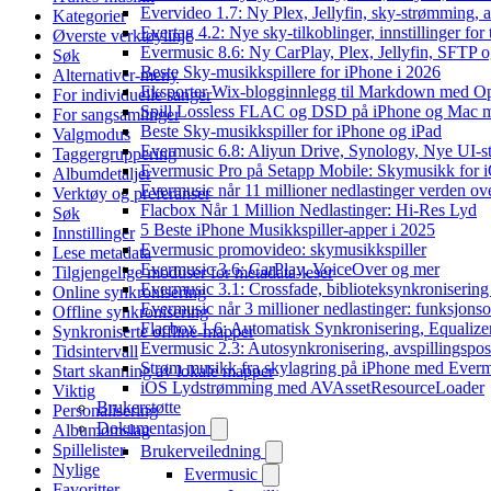
Evervideo 1.7: Ny Plex, Jellyfin, sky-strømming, a
Kategorier
Evertag 4.2: Nye sky-tilkoblinger, innstillinger for 
Øverste verktøylinje
Evermusic 8.6: Ny CarPlay, Plex, Jellyfin, SFTP o
Søk
Beste Sky-musikkspillere for iPhone i 2026
Alternativer-meny
Eksporter Wix-blogginnlegg til Markdown med 
For individuelle sanger
Spill Lossless FLAC og DSD på iPhone og Mac 
For sangsamlinger
Beste Sky-musikkspiller for iPhone og iPad
Valgmodus
Evermusic 6.8: Aliyun Drive, Synology, Nye UI-st
Taggergruppering
Evermusic Pro på Setapp Mobile: Skymusikk for 
Albumdetaljer
Evermusic når 11 millioner nedlastinger verden ov
Verktøy og preferanser
Flacbox Når 1 Million Nedlastinger: Hi-Res Lyd
Søk
5 Beste iPhone Musikkspiller-apper i 2025
Innstillinger
Evermusic promovideo: skymusikkspiller
Lese metadata
Evermusic 3.6: CarPlay, VoiceOver og mer
Tilgjengelige moduser for metadata-leser
Evermusic 3.1: Crossfade, biblioteksynkronisering
Online synkronisering
Evermusic når 3 millioner nedlastinger: funksjonso
Offline synkronisering
Flacbox 1.6: Automatisk Synkronisering, Equalize
Synkroniserte offline-mapper
Evermusic 2.3: Autosynkronisering, avspillingspos
Tidsintervall
Strøm musikk fra skylagring på iPhone med Ever
Start skanning av lokale mapper
iOS Lydstrømming med AVAssetResourceLoader
Viktig
Brukerstøtte
Personalisering
Dokumentasjon
Albumomslag
Spillelister
Brukerveiledning
Nylige
Evermusic
Favoritter