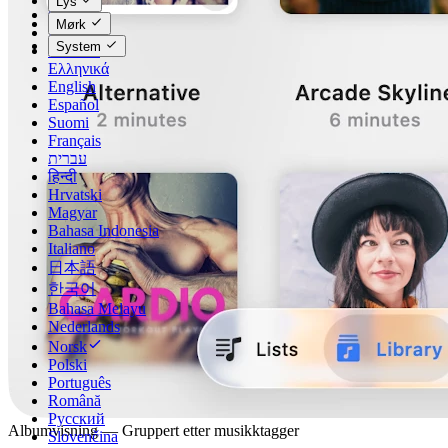
Lys
Čeština
Mørk
Dansk
System
Deutsch
Ελληνικά
English
Español
Suomi
Français
עברית
हिन्दी
Hrvatski
Magyar
Bahasa Indonesia
Italiano
日本語
한국어
Bahasa Melayu
Nederlands
Norsk
Polski
Português
Română
Русский
Albumvisning — Gruppert etter musikktagger
Slovenčina