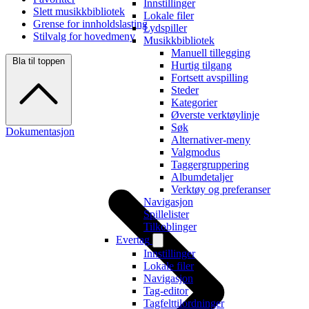
Innstillinger
Slett musikkbibliotek
Lokale filer
Grense for innholdslasting
Lydspiller
Stilvalg for hovedmeny
Musikkbibliotek
Manuell tillegging
Bla til toppen
Hurtig tilgang
Fortsett avspilling
Steder
Kategorier
Øverste verktøylinje
Søk
Dokumentasjon
Alternativer-meny
Valgmodus
Taggergruppering
Albumdetaljer
Verktøy og preferanser
Navigasjon
Spillelister
Tilkoblinger
Evertag
Innstillinger
Lokale filer
Navigasjon
Tag-editor
Tagfelttilordninger