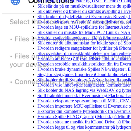
Slik bruker du lydeffekter og DSP i Flacbox: Com
Slik slår du på en musikkvisualiserer mens du spi
Slik aktiverer og bruker du sømløs avspilling i Ev
Slik bruker du lydeffektene i Evermusic: Reverb,
Hvordan eksportere Apple Music-spillelister og sp
Hvordan lage en M3U-spilleliste for Internet Arch
Slik spiller du musikk fra Mac / PC / Linux / N
Hvordan spille din egen musikk på iPhone med Ca
Slik endrer du albumomslag for lokale spor på Spot
Hvordan redigere sangtekster for lydfiler på iPho
Slik overfører du musikkbiblioteket mellom enheter
Hvordan arkivere (ZIP) spillelister, album, artiste
Hvordan scrobble musikkhistorikken din fra Evermu
Hvordan bruke dynamiske Spilles Nå-widgeter i 
Steg-for-steg guide: Importere iCloud-biblioteket d
Slik kobler du til Synology NAS og lytter til musi
Hvordan vise innebygde sangtekster, kommentarer
Slik kobler du NAS-lagring via WebDAV og lytter 
Spill frakoblet musikk i Evermusic og Flacbox: Last
Hvordan eksportere sporsamlingen til M3U, CSV
Hvordan importere M3U-spilleliste til Evermusic 
Eksporter din komplette lyttehistorikk fra Evermus
Hvordan Spille FLAC (Tapsfri) Musikk på Min i
Hvordan streame musikk fra iCloud Drive på iPho
Hvordan legge til og vise kommentarer på lydspo