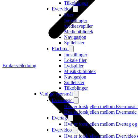
Tilkoblinger
Evervideo
Filer
Innstillinger
Medieavspiller
Mediebibliotek
Navigasjon
Spillelister
Flacbox
Innstillinger
Lokale filer
Brukerveiledning
Lydspiller
Musikkbibliotek
Navigasjon
Spillelister
Tilkoblinger
Vanlige spørsmål
Evermusic
Hva er forskjellen mellom Evermusic
Hva er forskjellen mellom Evermusi
Evertag
Hva er forskjellen mellom Evertag o
Evervideo
Hva er forskjellen mellom Evervideo