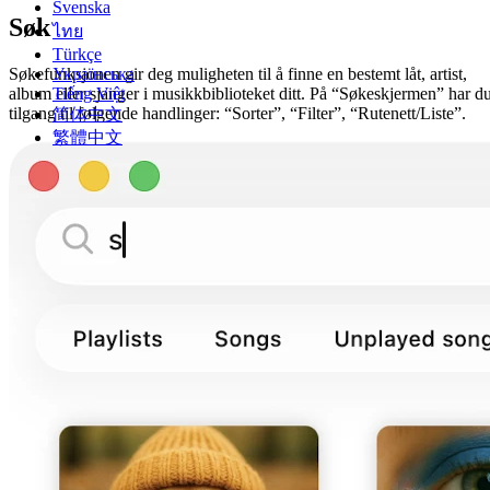
Svenska
Søk
ไทย
Türkçe
Søkefunksjonen gir deg muligheten til å finne en bestemt låt, artist,
Українська
album eller sjanger i musikkbiblioteket ditt. På “Søkeskjermen” har d
Tiếng Việt
tilgang til følgende handlinger: “Sorter”, “Filter”, “Rutenett/Liste”.
简体中文
繁體中文