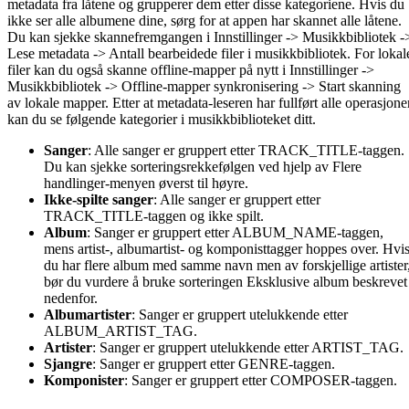
metadata fra låtene og grupperer dem etter disse kategoriene. Hvis du
ikke ser alle albumene dine, sørg for at appen har skannet alle låtene.
Du kan sjekke skannefremgangen i Innstillinger -> Musikkbibliotek -
Lese metadata -> Antall bearbeidede filer i musikkbibliotek. For lokal
filer kan du også skanne offline-mapper på nytt i Innstillinger ->
Musikkbibliotek -> Offline-mapper synkronisering -> Start skanning
av lokale mapper. Etter at metadata-leseren har fullført alle operasjoner
kan du se følgende kategorier i musikkbiblioteket ditt.
Sanger
: Alle sanger er gruppert etter TRACK_TITLE-taggen.
Du kan sjekke sorteringsrekkefølgen ved hjelp av Flere
handlinger-menyen øverst til høyre.
Ikke-spilte sanger
: Alle sanger er gruppert etter
TRACK_TITLE-taggen og ikke spilt.
Album
: Sanger er gruppert etter ALBUM_NAME-taggen,
mens artist-, albumartist- og komponisttagger hoppes over. Hvi
du har flere album med samme navn men av forskjellige artister
bør du vurdere å bruke sorteringen Eksklusive album beskrevet
nedenfor.
Albumartister
: Sanger er gruppert utelukkende etter
ALBUM_ARTIST_TAG.
Artister
: Sanger er gruppert utelukkende etter ARTIST_TAG.
Sjangre
: Sanger er gruppert etter GENRE-taggen.
Komponister
: Sanger er gruppert etter COMPOSER-taggen.