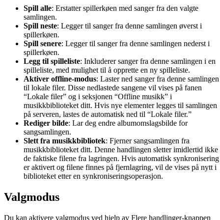
Spill alle
: Erstatter spillerkøen med sanger fra den valgte
samlingen.
Spill neste
: Legger til sanger fra denne samlingen øverst i
spillerkøen.
Spill senere
: Legger til sanger fra denne samlingen nederst i
spillerkøen.
Legg til spilleliste
: Inkluderer sanger fra denne samlingen i en
spilleliste, med mulighet til å opprette en ny spilleliste.
Aktiver offline-modus
: Laster ned sanger fra denne samlingen
til lokale filer. Disse nedlastede sangene vil vises på fanen
“Lokale filer” og i seksjonen “Offline musikk” i
musikkbiblioteket ditt. Hvis nye elementer legges til samlingen
på serveren, lastes de automatisk ned til “Lokale filer.”
Rediger bilde
: Lar deg endre albumomslagsbilde for
sangsamlingen.
Slett fra musikkbibliotek
: Fjerner sangsamlingen fra
musikkbiblioteket ditt. Denne handlingen sletter imidlertid ikke
de faktiske filene fra lagringen. Hvis automatisk synkronisering
er aktivert og filene finnes på fjernlagring, vil de vises på nytt i
biblioteket etter en synkroniseringsoperasjon.
Valgmodus
Du kan aktivere valgmodus ved hjelp av Flere handlinger-knappen