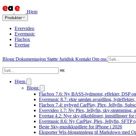
Hjem
Produkter
Evervideo
Evermusic
Flacbox
Evertag
Blogg
Dokumentasjon
Støtte
Juridisk
Kontakt
Om oss
⌘
K
Hjem
Blogg
Flacbox 7.6: Ny BASS-lydmotor, effekter, DSP og
Evermusic 8.7: ekte sømløs avspilling, lydeffekter
Flacbox 7.4: nybygd CarPlay, Plex, Jellyfin, Subso
Evervideo 1.7: Ny Plex, Jellyfin, sky-strømming, a
Evertag 4.2: Nye sky-tilkoblinger, innstillinger for 
Evermusic 8.6: Ny CarPlay, Plex, Jellyfin, SFTP o
Beste Sky-musikkspillere for iPhone i 2026
Eksporter Wix-blogginnlegg til Markdown med 