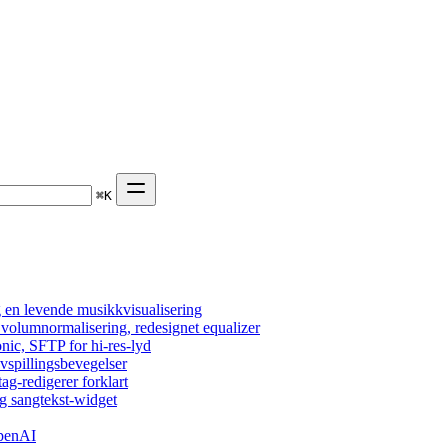
⌘
K
 en levende musikkvisualisering
, volumnormalisering, redesignet equalizer
nic, SFTP for hi-res-lyd
vspillingsbevegelser
tag-redigerer forklart
g sangtekst-widget
OpenAI