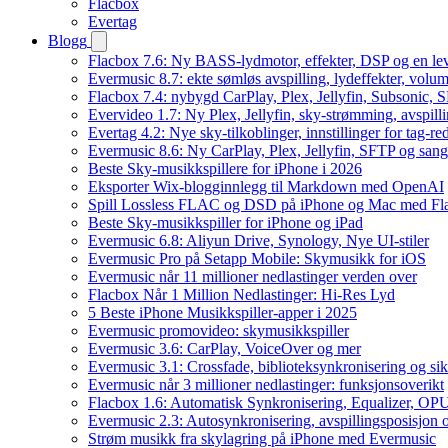
Flacbox
Evertag
Blogg
Flacbox 7.6: Ny BASS-lydmotor, effekter, DSP og en le
Evermusic 8.7: ekte sømløs avspilling, lydeffekter, volum
Flacbox 7.4: nybygd CarPlay, Plex, Jellyfin, Subsonic, S
Evervideo 1.7: Ny Plex, Jellyfin, sky-strømming, avspill
Evertag 4.2: Nye sky-tilkoblinger, innstillinger for tag-red
Evermusic 8.6: Ny CarPlay, Plex, Jellyfin, SFTP og sang
Beste Sky-musikkspillere for iPhone i 2026
Eksporter Wix-blogginnlegg til Markdown med OpenAI
Spill Lossless FLAC og DSD på iPhone og Mac med Fl
Beste Sky-musikkspiller for iPhone og iPad
Evermusic 6.8: Aliyun Drive, Synology, Nye UI-stiler
Evermusic Pro på Setapp Mobile: Skymusikk for iOS
Evermusic når 11 millioner nedlastinger verden over
Flacbox Når 1 Million Nedlastinger: Hi-Res Lyd
5 Beste iPhone Musikkspiller-apper i 2025
Evermusic promovideo: skymusikkspiller
Evermusic 3.6: CarPlay, VoiceOver og mer
Evermusic 3.1: Crossfade, biblioteksynkronisering og si
Evermusic når 3 millioner nedlastinger: funksjonsoverikt
Flacbox 1.6: Automatisk Synkronisering, Equalizer, OPU
Evermusic 2.3: Autosynkronisering, avspillingsposisjon 
Strøm musikk fra skylagring på iPhone med Evermusic