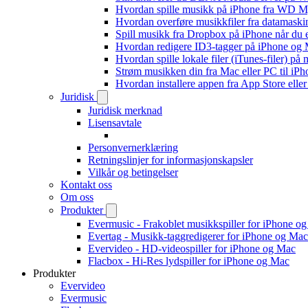
Hvordan spille musikk på iPhone fra WD
Hvordan overføre musikkfiler fra datamaski
Spill musikk fra Dropbox på iPhone når du e
Hvordan redigere ID3-tagger på iPhone og
Hvordan spille lokale filer (iTunes-filer) på
Strøm musikken din fra Mac eller PC til i
Hvordan installere appen fra App Store elle
Juridisk
Juridisk merknad
Lisensavtale
Personvernerklæring
Retningslinjer for informasjonskapsler
Vilkår og betingelser
Kontakt oss
Om oss
Produkter
Evermusic - Frakoblet musikkspiller for iPhone o
Evertag - Musikk-taggredigerer for iPhone og Mac
Evervideo - HD-videospiller for iPhone og Mac
Flacbox - Hi-Res lydspiller for iPhone og Mac
Produkter
Evervideo
Evermusic