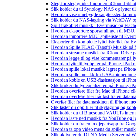
Steg-for-steg guide: Importere iCloud-biblio
Slik kobler du til Synology NAS og lytter ti
Hvordan vise innebygde sangtekster, komme
Slik kobler du NAS-lagring via WebDAV og l
Spill frakoblet musikk i Evermusic og Flacbox
Hvordan eksportere sporsamlingen til M3U
Hvordan importere M3U-spilleliste til Ever
Eksporter din komplette lyttehistorikk fra E
Hvordan Spille FLAC (Tapsfri) Musikk på 
Hvordan streame musikk fra iCloud Drive p
Hvordan legge til og vise kommentarer på 
Hvordan lytte til lydbøker på iPhone, iPad
Hvordan spille lokal musikk lagret pa iPhon
Hvordan spille musikk fra USB-minnepinne
Hvordan koble en USB-flashstasjon til iPhone 
Slik bruker du lydequalizeren på iPhone, i
Hvordan overføre filer fra Mac til iPhone el
Hvordan overføre filer trådløst fra en data
Overfør filer fra datamaskinen til iPhone 
Slik laster du opp filer til skylagring og kob
Slik kobler du til Bluesound VAULTs intern
Hvordan laste ned musikk fra YouTube og lyt
Slik kobler du fra en tredjepartsapp fra Goo
Hvordan ta opp video mens du spiller musi
Slik aktiverer du DLNA Media Server på Wi