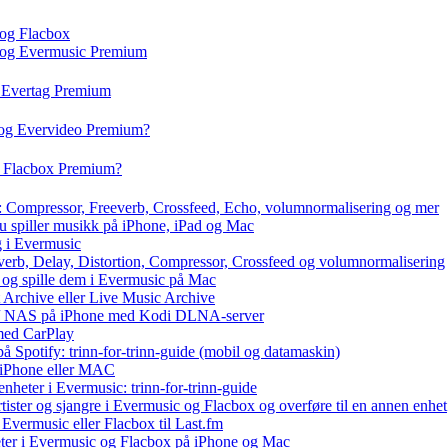
 og Flacbox
c og Evermusic Premium
g Evertag Premium
 og Evervideo Premium?
g Flacbox Premium?
x: Compressor, Freeverb, Crossfeed, Echo, volumnormalisering og mer
du spiller musikk på iPhone, iPad og Mac
g i Evermusic
everb, Delay, Distortion, Compressor, Crossfeed og volumnormalisering
r og spille dem i Evermusic på Mac
t Archive eller Live Music Archive
ux / NAS på iPhone med Kodi DLNA-server
med CarPlay
å Spotify: trinn-for-trinn-guide (mobil og datamaskin)
å iPhone eller MAC
nheter i Evermusic: trinn-for-trinn-guide
rtister og sjangre i Evermusic og Flacbox og overføre til en annen enhet
Evermusic eller Flacbox til Last.fm
ter i Evermusic og Flacbox på iPhone og Mac