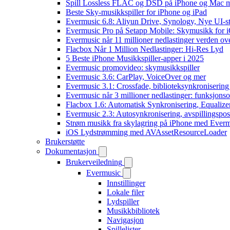
Spill Lossless FLAC og DSD på iPhone og Mac 
Beste Sky-musikkspiller for iPhone og iPad
Evermusic 6.8: Aliyun Drive, Synology, Nye UI-st
Evermusic Pro på Setapp Mobile: Skymusikk for 
Evermusic når 11 millioner nedlastinger verden ov
Flacbox Når 1 Million Nedlastinger: Hi-Res Lyd
5 Beste iPhone Musikkspiller-apper i 2025
Evermusic promovideo: skymusikkspiller
Evermusic 3.6: CarPlay, VoiceOver og mer
Evermusic 3.1: Crossfade, biblioteksynkronisering
Evermusic når 3 millioner nedlastinger: funksjonso
Flacbox 1.6: Automatisk Synkronisering, Equalize
Evermusic 2.3: Autosynkronisering, avspillingspos
Strøm musikk fra skylagring på iPhone med Ever
iOS Lydstrømming med AVAssetResourceLoader
Brukerstøtte
Dokumentasjon
Brukerveiledning
Evermusic
Innstillinger
Lokale filer
Lydspiller
Musikkbibliotek
Navigasjon
Spillelister