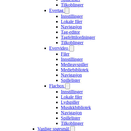
Tilkoblinger
Evertag
Innstillinger
Lokale filer
Navigasjon
Tag-editor
Tagfelttilordninger
Tilkoblinger
Evervideo
Filer
Innstillinger
Medieavspiller
Mediebibliotek
Navigasjon
Spillelister
Flacbox
Innstillinger
Lokale filer
Lydspiller
Musikkbibliotek
Navigasjon
Spillelister
Tilkoblinger
Vanlige spørsmål