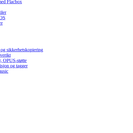
med Flacbox
iler
iOS
er
 og sikkerhetskopiering
verikt
r, OPUS-støtte
isjon og tagger
music