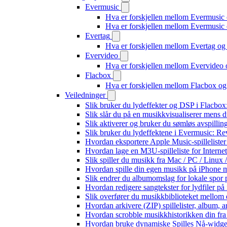
Evermusic
Hva er forskjellen mellom Evermusic
Hva er forskjellen mellom Evermusi
Evertag
Hva er forskjellen mellom Evertag o
Evervideo
Hva er forskjellen mellom Evervideo
Flacbox
Hva er forskjellen mellom Flacbox o
Veiledninger
Slik bruker du lydeffekter og DSP i Flacbo
Slik slår du på en musikkvisualiserer mens 
Slik aktiverer og bruker du sømløs avspillin
Slik bruker du lydeffektene i Evermusic: R
Hvordan eksportere Apple Music-spilleliste
Hvordan lage en M3U-spilleliste for Interne
Slik spiller du musikk fra Mac / PC / Lin
Hvordan spille din egen musikk på iPhone 
Slik endrer du albumomslag for lokale spor p
Hvordan redigere sangtekster for lydfiler p
Slik overfører du musikkbiblioteket mellom e
Hvordan arkivere (ZIP) spillelister, album, a
Hvordan scrobble musikkhistorikken din fra 
Hvordan bruke dynamiske Spilles Nå-widge