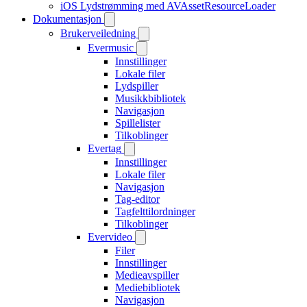
iOS Lydstrømming med AVAssetResourceLoader
Dokumentasjon
Brukerveiledning
Evermusic
Innstillinger
Lokale filer
Lydspiller
Musikkbibliotek
Navigasjon
Spillelister
Tilkoblinger
Evertag
Innstillinger
Lokale filer
Navigasjon
Tag-editor
Tagfelttilordninger
Tilkoblinger
Evervideo
Filer
Innstillinger
Medieavspiller
Mediebibliotek
Navigasjon