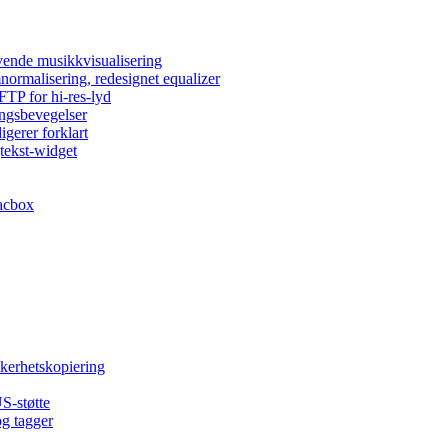
vende musikkvisualisering
normalisering, redesignet equalizer
FTP for hi-res-lyd
ingsbevegelser
igerer forklart
tekst-widget
acbox
kkerhetskopiering
S-støtte
og tagger