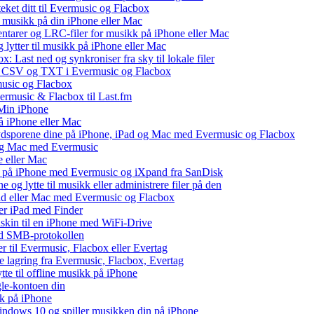
teket ditt til Evermusic og Flacbox
l musikk på din iPhone eller Mac
ntarer og LRC-filer for musikk på iPhone eller Mac
ytter til musikk på iPhone eller Mac
: Last ned og synkroniser fra sky til lokale filer
, CSV og TXT i Evermusic og Flacbox
music og Flacbox
vermusic & Flacbox til Last.fm
Min iPhone
å iPhone eller Mac
lydsporene dine på iPhone, iPad og Mac med Evermusic og Flacbox
 og Mac med Evermusic
e eller Mac
 på iPhone med Evermusic og iXpand fra SanDisk
og lytte til musikk eller administrere filer på den
Pad eller Mac med Evermusic og Flacbox
ler iPad med Finder
maskin til en iPhone med WiFi-Drive
med SMB-protokollen
ler til Evermusic, Flacbox eller Evertag
e lagring fra Evermusic, Flacbox, Evertag
te til offline musikk på iPhone
gle-kontoen din
kk på iPhone
ndows 10 og spiller musikken din på iPhone