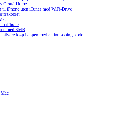
 My Cloud Home
n til iPhone uten iTunes med WiFi-Drive
r frakoblet
 Mac
 min iPhone
Phone med SMB
r aktivere kjøp i appen med en innløsningskode
g Mac