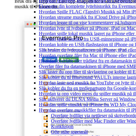
Hvordan importere M3U-spilleliste til Evermusic 
Bruk dra og slipp eller Last opp-knappen for å sømløst overfør
Eksporter din komplette lyttehistorikk fra Evermus
musikk til iPhonen din.
Hvordan Spille FLAC (Tapsfri) Musikk på Min i
Hvordan streame musikk fra iCloud Drive på iPho
Hvordan legge til og vise kommentarer på lydspo
Hvordan lytte til lydbøker på iPhone, iPad og Ma
Hvordan spille lokal musikk lagret pa iPhone elle
Hvordan spille musikk fra USB-minnepinne på iP
Hvordan koble en USB-flashstasjon til iPhone og lyt
Slik bruker du lydequalizeren på iPhone, iPad el
Hvordan overføre filer fra Mac til iPhone eller iP
Hvordan overføre filer trådløst fra en datamaskin 
Overfør filer fra datamaskinen til iPhone med SM
Slik laster du opp filer til skylagring og kobler til
Slik kobler du til Bluesound VAULTs interne lagri
Hvordan laste ned musikk fra YouTube og lytte til
Slik kobler du fra en tredjepartsapp fra Google-ko
Hvordan ta opp video mens du spiller musikk på 
Slik aktiverer du DLNA Media Server på Windows 
Hvordan spille musikk på iPhone fra WD My Cl
Hvordan overføre musikkfiler fra datamaskin til 
Overføre lydfiler via nettleser på skriveborde
Overføre lydfiler med Mac Finder eller Win
Konklusjon
Ofte stilte spørsmål