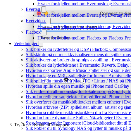
Hva er forskjellen mellom Evermusic og Evermus
Evertag
Hva er forskjellen mellom Evertag og Evertag Pr
Evervideo
Hva er forskjellen mellom Evervideo og Evervid
Flacbox
Hva er forskjellen mellom Flacbox og Flacbox P
Veiledninger
Slik bruker du lydeffekter og DSP i Flacbox: Compresso
Slik slår du på en musikkvisualiserer mens du spiller m
Slik aktiverer og bruker du sømløs avspilling i Evermusi
Slik bruker du lydeffektene i Evermusic: Reverb, Delay,
Hvordan eksportere Apple Music-spillelister og spille d
Hvordan lage en M3U-spilleliste for Internet Archive ell
Slik spiller du musikk fra Mac / PC / Linux / NAS på
Hvordan spille din egen musikk på iPhone med CarPlay
Slik endrer du albumomslag for lokale spor på Spotify: t
Hvordan redigere sangtekster for lydfiler på iPhone ell
Slik overfører du musikkbiblioteket mellom enheter i Eve
Hvordan arkivere (ZIP) spillelister, album, artister og s
Hvordan scrobble musikkhistorikken din fra Evermusic el
Hvordan bruke dynamiske Spilles Nå-widgeter i Evermu
Steg-for-steg guide: Importere iCloud-biblioteket ditt ti
Trykk på “Koble til”-knappen.
Slik kobler du til Synology NAS og lytter til musikk på 