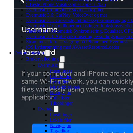
5 Beste iPhone Musikkspiller-apper i 2025
Evermusic promovideo: skymusikkspiller
Evermusic 3.6: CarPlay, VoiceOver og mer
Evermusic 3.1: Crossfade, biblioteksynkronisering og si
Evermusic når 3 millioner nedlastinger: funksjonsoverikt
Flacbox 1.6: Automatisk Synkronisering, Equalizer, OPU
Evermusic 2.3: Autosynkronisering, avspillingsposisjon 
Strøm musikk fra skylagring på iPhone med Evermusic
iOS Lydstrømming med AVAssetResourceLoader
Dokumentasjon
Brukerveiledning
Evermusic
Innstillinger
Lokale filer
Lydspiller
Musikkbibliotek
Navigasjon
Spillelister
Tilkoblinger
Evertag
Innstillinger
Lokale filer
Navigasjon
Tag-editor