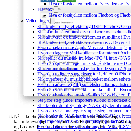
Hva er forskjellen mellom Evervideo og E
Flacbox
Hva er forskjellen mellom Flacbox og Fla
Veiledninger
Slik bruker du lydeffekter og DSP i Flacbox: Com
Slik slår du på en musikkvisualiserer mens du spi
Slik aktiverer og bruker du sømløs avspilling i Ev
Slik bruker du lydeffektene i Evermusic: Reverb,
Hvordan eksportere Apple Music-spillelister og sp
Hvordan lage en M3U-spilleliste for Internet Arch
Slik spiller du musikk fra Mac / PC / Linux / N
Hvordan spille din egen musikk på iPhone med Ca
Slik endrer du albumomslag for lokale spor på Spot
Hvordan redigere sangtekster for lydfiler på iPho
Slik overfører du musikkbiblioteket mellom enheter
Hvordan arkivere (ZIP) spillelister, album, artiste
Hvordan scrobble musikkhistorikken din fra Evermu
Hvordan bruke dynamiske Spilles Nå-widgeter i 
Steg-for-steg guide: Importere iCloud-biblioteket d
Slik kobler du til Synology NAS og lytter til musi
Hvordan vise innebygde sangtekster, kommentarer
Slik kobler du NAS-lagring via WebDAV og lytter 
Når tilkoblingen er etablert, vises en filbehandler-webapp. Du
Spill frakoblet musikk i Evermusic og Flacbox: Last
kan utføre vanlige operasjoner som Kopier, Flytt, Slett, Last op
Hvordan eksportere sporsamlingen til M3U, CSV
og Last ned filer fra datamaskinen til enhetens lokale lagring.