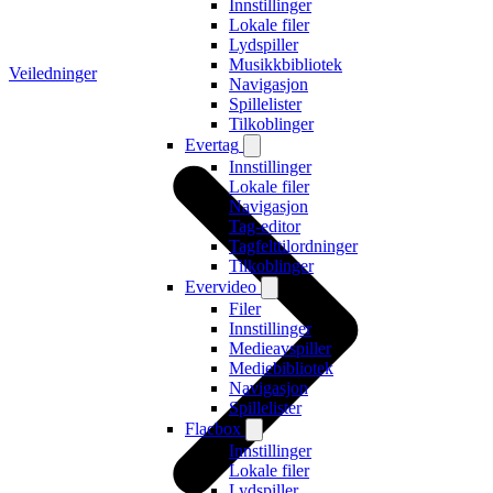
Innstillinger
Lokale filer
Lydspiller
Musikkbibliotek
Veiledninger
Navigasjon
Spillelister
Tilkoblinger
Evertag
Innstillinger
Lokale filer
Navigasjon
Tag-editor
Tagfelttilordninger
Tilkoblinger
Evervideo
Filer
Innstillinger
Medieavspiller
Mediebibliotek
Navigasjon
Spillelister
Flacbox
Innstillinger
Lokale filer
Lydspiller