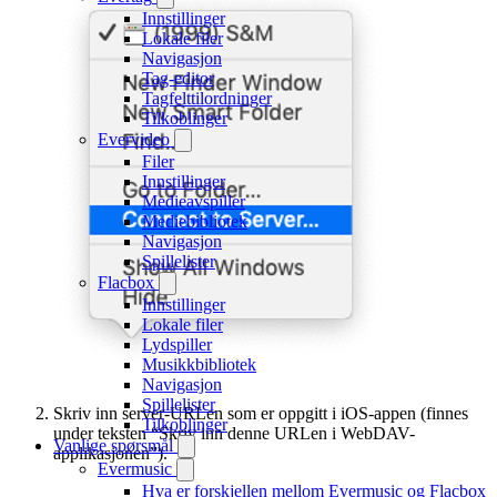
Innstillinger
Lokale filer
Navigasjon
Tag-editor
Tagfelttilordninger
Tilkoblinger
Evervideo
Filer
Innstillinger
Medieavspiller
Mediebibliotek
Navigasjon
Spillelister
Flacbox
Innstillinger
Lokale filer
Lydspiller
Musikkbibliotek
Navigasjon
Spillelister
Skriv inn server-URLen som er oppgitt i iOS-appen (finnes
Tilkoblinger
under teksten “Skriv inn denne URLen i WebDAV-
Vanlige spørsmål
applikasjonen”).
Evermusic
Hva er forskjellen mellom Evermusic og Flacbox