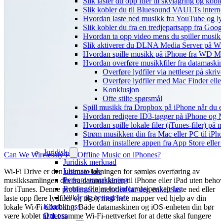
Slik laster du opp filer til skylagring og kob
Slik kobler du til Bluesound VAULTs intern
Hvordan laste ned musikk fra YouTube og lyt
Slik kobler du fra en tredjepartsapp fra Goo
Hvordan ta opp video mens du spiller musi
Slik aktiverer du DLNA Media Server på Wi
Hvordan spille musikk på iPhone fra WD
Hvordan overføre musikkfiler fra datamaski
Overføre lydfiler via nettleser på skri
Overføre lydfiler med Mac Finder ell
Konklusjon
Ofte stilte spørsmål
Spill musikk fra Dropbox på iPhone når du e
Hvordan redigere ID3-tagger på iPhone og
Hvordan spille lokale filer (iTunes-filer) på
Strøm musikken din fra Mac eller PC til i
Hvordan installere appen fra App Store elle
Juridisk
Can We Wirelessly Put Offline Music on iPhones?
Juridisk merknad
Lisensavtale
Wi-Fi Drive er den ultimate løsningen for sømløs overføring av
Personvernerklæring
musikksamlingen din fra datamaskinen til iPhone eller iPad uten beho
Retningslinjer for informasjonskapsler
for iTunes. Denne problemfrie metoden lar deg enkelt laste ned eller
Vilkår og betingelser
laste opp flere lydfiler og til og med hele mapper ved hjelp av din
Kontakt oss
lokale Wi-Fi-tilkobling. Både datamaskinen og iOS-enheten din bør
Om oss
være koblet til det samme Wi-Fi-nettverket for at dette skal fungere