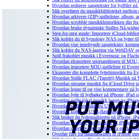
Hvordan redigere sangtekster for lydfiler p
Slik overfører du musikkbiblioteket mellom e
Hvordan arkivere (ZIP) spillelister, album, a
Hvordan scrobble musikkhistorikken din fra 
Hvordan bruke dynamiske Spilles Nå-widge
Steg-for-steg guide: Importere iCloud-biblio
Slik kobler du til Synology NAS og lytter ti
Hvordan vise innebygde sangtekster, komme
Slik kobler du NAS-lagring via WebDAV og l
Spill frakoblet musikk i Evermusic og Flacbox
Hvordan eksportere sporsamlingen til M3U
Hvordan importere M3U-spilleliste til Ever
Eksporter din komplette lyttehistorikk fra E
Hvordan Spille FLAC (Tapsfri) Musikk på 
Hvordan streame musikk fra iCloud Drive p
Hvordan legge til og vise kommentarer på 
Hvordan lytte til lydbøker på iPhone, iPad
Hvordan spille lokal musikk lagret pa iPhon
Hvordan spille musikk fra USB-minnepinne
Hvordan koble en USB-flashstasjon til iPhone 
Slik bruker du lydequalizeren på iPhone, i
Hvordan overføre filer fra Mac til iPhone el
Hvordan overføre filer trådløst fra en data
Overfør filer fra datamaskinen til iPhone 