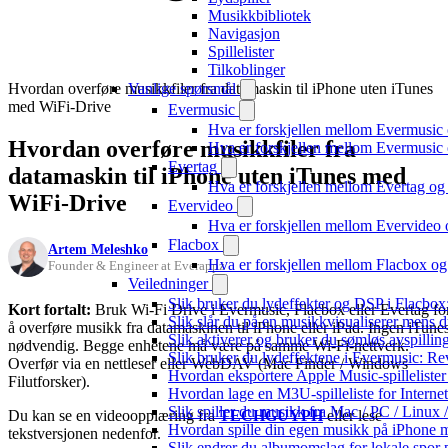
Musikkbibliotek
Navigasjon
Spillelister
Tilkoblinger
Hvordan overføre musikkfiler fra datamaskin til iPhone uten iTunes
Vanlige spørsmål
med WiFi-Drive
Evermusic
Hva er forskjellen mellom Evermusic
Hvordan overføre musikkfiler fra
Hva er forskjellen mellom Evermusi
Evertag
datamaskin til iPhone uten iTunes med
Hva er forskjellen mellom Evertag o
WiFi-Drive
Evervideo
Hva er forskjellen mellom Evervideo
Flacbox
Artem Meleshko
Hva er forskjellen mellom Flacbox o
Founder & Engineer at Everappz
Veiledninger
Slik bruker du lydeffekter og DSP i Flacbo
Kort fortalt:
Bruk Wi-Fi Drive i Evermusic, Flacbox eller Evertag fo
Slik slår du på en musikkvisualiserer mens 
å overføre musikk fra datamaskinen til iPhone eller iPad. Ingen iTune
Slik aktiverer og bruker du sømløs avspillin
nødvendig. Begge enhetene må være på samme Wi-Fi-nettverk.
Slik bruker du lydeffektene i Evermusic: R
Overfør via en nettleser eller WebDAV (Mac Finder / Windows
Hvordan eksportere Apple Music-spilleliste
Filutforsker).
Hvordan lage en M3U-spilleliste for Interne
Slik spiller du musikk fra Mac / PC / Lin
Du kan se en videoopplæring fra
TECHGUYPH
eller lese
Hvordan spille din egen musikk på iPhone 
tekstversjonen nedenfor.
Slik endrer du albumomslag for lokale spor p