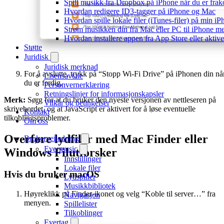
Spill musikk fra Dropbox på iPhone når du er frak
Hvordan redigere ID3-tagger på iPhone og Mac
Hvordan spille lokale filer (iTunes-filer) på min i
Strøm musikken din fra Mac eller PC til iPhone
Hvordan installere appen fra App Store eller akti
Støtte
Juridisk
Juridisk merknad
For å avslutte, trykk på “Stopp Wi-Fi Drive” på iPhonen din nå
Lisensavtale
du er ferdig.
Personvernerklæring
Retningslinjer for informasjonskapsler
Merk:
Sørg for at du bruker den nyeste versjonen av nettleseren på
Vilkår og betingelser
skrivebordet, og at JavaScript er aktivert for å løse eventuelle
Kontakt
tilkoblingsproblemer.
Om oss
Overføre lydfiler med Mac Finder eller
Brukerveiledning
Evermusic
Windows Filutforsker
Innstillinger
Lokale filer
Hvis du bruker macOS
Lydspiller
Musikkbibliotek
Høyreklikk på Finder-ikonet og velg “Koble til server…” fra
Navigasjon
menyen.
Spillelister
Tilkoblinger
Evertag