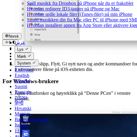
Spill musikk fra Dropbox på iPhone når du er frakoblet
Hvordan redigere ID3-tagger på iPhone og Mac
Hvordan spille lokale filer (iTunes-filer) på min iPhone
Strøm musikken din fra Mac eller PC til iPhone med S
Hvordan installere appen fra App Store eller aktivere kj
Norsk
عربي
Català
Lys
Čeština
Mørk
Dansk
System
Bruk dra og slipp, Flytt, Gi nytt navn og andre kommandoer fo
Deutsch
å administrere filene på iOS-enheten din.
Ελληνικά
English
For Windows-brukere
Español
Suomi
Français
Åpne Filutforsker og høyreklikk på “Denne PCen” i venstre
עברית
sidefelt.
हिन्दी
Hrvatski
Magyar
Bahasa Indonesia
Italiano
日本語