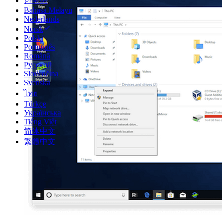
한국어
Bahasa Melayu
Nederlands
Norsk
Polski
Português
Română
Русский
Slovenčina
Svenska
ไทย
Türkçe
Українська
Tiếng Việt
简体中文
繁體中文