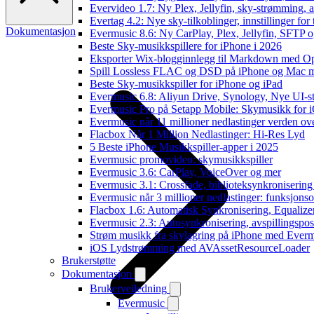
Evervideo 1.7: Ny Plex, Jellyfin, sky-strømming, a
Evertag 4.2: Nye sky-tilkoblinger, innstillinger for 
Dokumentasjon
Evermusic 8.6: Ny CarPlay, Plex, Jellyfin, SFTP o
Beste Sky-musikkspillere for iPhone i 2026
Eksporter Wix-blogginnlegg til Markdown med 
Spill Lossless FLAC og DSD på iPhone og Mac 
Beste Sky-musikkspiller for iPhone og iPad
Evermusic 6.8: Aliyun Drive, Synology, Nye UI-st
Evermusic Pro på Setapp Mobile: Skymusikk for 
Evermusic når 11 millioner nedlastinger verden ov
Flacbox Når 1 Million Nedlastinger: Hi-Res Lyd
5 Beste iPhone Musikkspiller-apper i 2025
Evermusic promovideo: skymusikkspiller
Evermusic 3.6: CarPlay, VoiceOver og mer
Evermusic 3.1: Crossfade, biblioteksynkronisering
Evermusic når 3 millioner nedlastinger: funksjonso
Flacbox 1.6: Automatisk Synkronisering, Equalize
Evermusic 2.3: Autosynkronisering, avspillingspos
Strøm musikk fra skylagring på iPhone med Ever
iOS Lydstrømming med AVAssetResourceLoader
Brukerstøtte
Dokumentasjon
Brukerveiledning
Evermusic