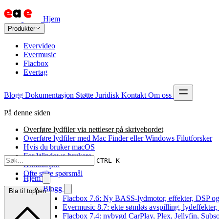
Hjem
Produkter
Evervideo
Evermusic
Flacbox
Evertag
Blogg
Dokumentasjon
Støtte
Juridisk
Kontakt
Om oss
På denne siden
Overføre lydfiler via nettleser på skrivebordet
Overføre lydfiler med Mac Finder eller Windows Filutforsker
Hvis du bruker macOS
For Windows-brukere
CTRL K
Konklusjon
Ofte stilte spørsmål
Hjem
Blogg
Bla til toppen
Flacbox 7.6: Ny BASS-lydmotor, effekter, DSP og
Evermusic 8.7: ekte sømløs avspilling, lydeffekter
Flacbox 7.4: nybygd CarPlay, Plex, Jellyfin, Subso