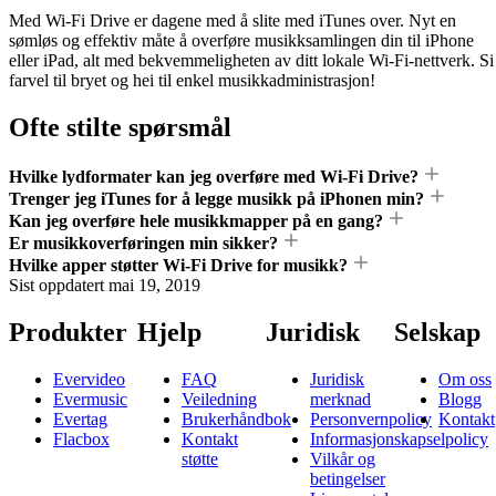
Med Wi-Fi Drive er dagene med å slite med iTunes over. Nyt en
sømløs og effektiv måte å overføre musikksamlingen din til iPhone
eller iPad, alt med bekvemmeligheten av ditt lokale Wi-Fi-nettverk. Si
farvel til bryet og hei til enkel musikkadministrasjon!
Ofte stilte spørsmål
Hvilke lydformater kan jeg overføre med Wi-Fi Drive?
Trenger jeg iTunes for å legge musikk på iPhonen min?
Kan jeg overføre hele musikkmapper på en gang?
Er musikkoverføringen min sikker?
Hvilke apper støtter Wi-Fi Drive for musikk?
Sist oppdatert
mai 19, 2019
Produkter
Hjelp
Juridisk
Selskap
Evervideo
FAQ
Juridisk
Om oss
Evermusic
Veiledning
merknad
Blogg
Evertag
Brukerhåndbok
Personvernpolicy
Kontakt
Flacbox
Kontakt
Informasjonskapselpolicy
støtte
Vilkår og
betingelser