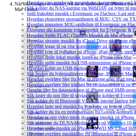
Hvordan vise innebygde sangtekster, kommentarer og LR
Når tilkoblingen er etablert, vil du se innholdet på iPhonen din i
Slik kobler du NAS-lagring via WebDAV og lytter til mu
Mac Finder.
Spill frakoblet musikk i Evermusic og Flacbox: Last ned og
Hvordan eksportere sporsamlingen til M3U, CSV og TX
Hvordan importere M3U-spilleliste til Evermusic og Fla
Eksporter din komplette lyttehistorikk fra Evermusic & F
Hvordan Spille FLAC (Tapsfri) Musikk på Min iPhone
Hvordan streame musikk fra iCloud Drive på iPhone ell
Hvordan legge til og vise kommentarer på lydsporene d
Hvordan lytte til lydbøker på iPhone, iPad og Mac med 
Hvordan spille lokal musikk lagret pa iPhone eller Mac
Hvordan spille musikk fra USB-minnepinne på iPhone 
Hvordan koble en USB-flashstasjon til iPhone og lytte til
Slik bruker du lydequalizeren på iPhone, iPad eller Ma
Hvordan overføre filer fra Mac til iPhone eller iPad med
Hvordan overføre filer trådløst fra en datamaskin til en
Overfør filer fra datamaskinen til iPhone med SMB-prot
Slik laster du opp filer til skylagring og kobler til Everm
Slik kobler du til Bluesound VAULTs interne lagring fra
Hvordan laste ned musikk fra YouTube og lytte til offli
Slik kobler du fra en tredjepartsapp fra Google-kontoen 
Hvordan ta opp video mens du spiller musikk på iPhone
Slik aktiverer du DLNA Media Server på Windows 10 og 
Hvordan spille musikk på iPhone fra WD My Cloud Ho
Hvordan overføre musikkfiler fra datamaskin til iPhone