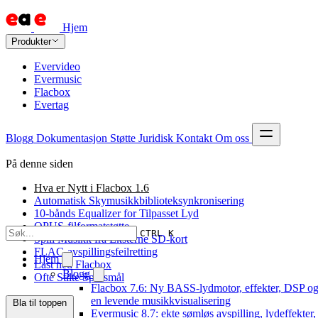
Hjem
Produkter
Evervideo
Evermusic
Flacbox
Evertag
Blogg
Dokumentasjon
Støtte
Juridisk
Kontakt
Om oss
På denne siden
Hva er Nytt i Flacbox 1.6
Automatisk Skymusikkbiblioteksynkronisering
10-bånds Equalizer for Tilpasset Lyd
OPUS-filformatstøtte
CTRL K
Spill Musikk fra Eksterne SD-kort
FLAC-avspillingsfeilretting
Hjem
Last ned Flacbox
Blogg
Ofte Stilte Spørsmål
Flacbox 7.6: Ny BASS-lydmotor, effekter, DSP o
en levende musikkvisualisering
Bla til toppen
Evermusic 8.7: ekte sømløs avspilling, lydeffekter,