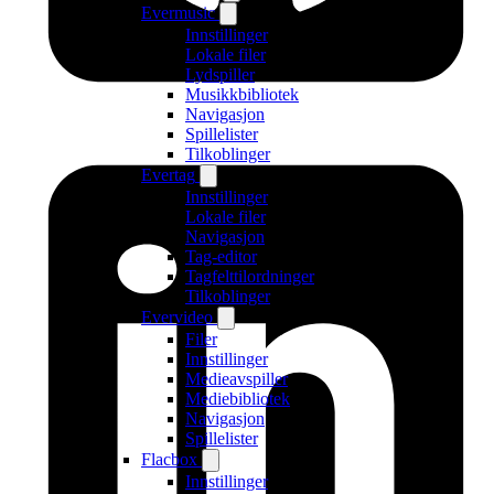
Evermusic
Innstillinger
Lokale filer
Lydspiller
Musikkbibliotek
Navigasjon
Spillelister
Tilkoblinger
Evertag
Innstillinger
Lokale filer
Navigasjon
Tag-editor
Tagfelttilordninger
Tilkoblinger
Evervideo
Filer
Innstillinger
Medieavspiller
Mediebibliotek
Navigasjon
Spillelister
Flacbox
Innstillinger