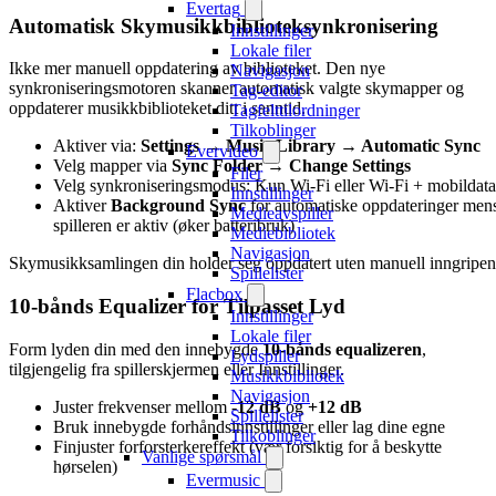
Evertag
Automatisk Skymusikkbiblioteksynkronisering
Innstillinger
Lokale filer
Ikke mer manuell oppdatering av biblioteket. Den nye
Navigasjon
synkroniseringsmotoren skanner automatisk valgte skymapper og
Tag-editor
oppdaterer musikkbiblioteket ditt i sanntid.
Tagfelttilordninger
Tilkoblinger
Aktiver via:
Settings → Music Library → Automatic Sync
Evervideo
Velg mapper via
Sync Folder → Change Settings
Filer
Velg synkroniseringsmodus: Kun Wi-Fi eller Wi-Fi + mobildata
Innstillinger
Aktiver
Background Sync
for automatiske oppdateringer men
Medieavspiller
spilleren er aktiv (øker batteribruk)
Mediebibliotek
Navigasjon
Skymusikksamlingen din holder seg oppdatert uten manuell inngripen
Spillelister
Flacbox
10-bånds Equalizer for Tilpasset Lyd
Innstillinger
Lokale filer
Form lyden din med den innebygde
10-bånds equalizeren
,
Lydspiller
tilgjengelig fra spillerskjermen eller Innstillinger.
Musikkbibliotek
Navigasjon
Juster frekvenser mellom
-12 dB
og
+12 dB
Spillelister
Bruk innebygde forhåndsinnstillinger eller lag dine egne
Tilkoblinger
Finjuster forforsterkereffekt (vær forsiktig for å beskytte
Vanlige spørsmål
hørselen)
Evermusic