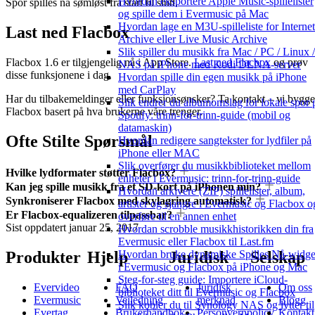
Hvordan eksportere Apple Music-spillelister
Spor spilles nå sømløst fra start til slutt.
og spille dem i Evermusic på Mac
Hvordan lage en M3U-spilleliste for Internet
Last ned Flacbox
Archive eller Live Music Archive
Slik spiller du musikk fra Mac / PC / Linux /
Flacbox 1.6 er tilgjengelig nå i App Store.
Last ned Flacbox
og prøv
NAS på iPhone med Kodi DLNA-server
disse funksjonene i dag.
Hvordan spille din egen musikk på iPhone
med CarPlay
Har du tilbakemeldinger eller funksjonsønsker? Ta kontakt – vi bygge
Slik endrer du albumomslag for lokale spor 
Flacbox basert på hva brukerne våre trenger.
Spotify: trinn-for-trinn-guide (mobil og
datamaskin)
Ofte Stilte Spørsmål
Hvordan redigere sangtekster for lydfiler på
iPhone eller MAC
Slik overfører du musikkbiblioteket mellom
Hvilke lydformater støtter Flacbox?
enheter i Evermusic: trinn-for-trinn-guide
Kan jeg spille musikk fra et SD-kort på iPhonen min?
Hvordan arkivere (ZIP) spillelister, album,
Synkroniserer Flacbox med skylagring automatisk?
artister og sjangre i Evermusic og Flacbox o
Er Flacbox-equalizeren tilpassbar?
overføre til en annen enhet
Sist oppdatert
januar 25, 2017
Hvordan scrobble musikkhistorikken din fra
Evermusic eller Flacbox til Last.fm
Produkter
Hjelp
Juridisk
Selskap
Hvordan bruke dynamiske Spilles Nå-widge
i Evermusic og Flacbox på iPhone og Mac
Steg-for-steg guide: Importere iCloud-
Evervideo
FAQ
Juridisk
Om oss
biblioteket ditt til Evermusic og Flacbox
Evermusic
Veiledning
merknad
Blogg
Slik kobler du til Synology NAS og lytter til
Evertag
Brukerhåndbok
Personvernpolicy
Kontakt