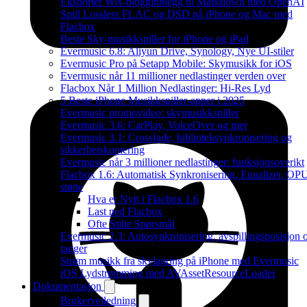
Eksporter Wix-blogginnlegg til Markdown med OpenAI
Spill Lossless FLAC og DSD på iPhone og Mac med
Flacbox
Beste Sky-musikkspiller for iPhone og iPad
Evermusic 6.8: Aliyun Drive, Synology, Nye UI-stiler
Evermusic Pro på Setapp Mobile: Skymusikk for iOS
Evermusic når 11 millioner nedlastinger verden over
Flacbox Når 1 Million Nedlastinger: Hi-Res Lyd
5 Beste iPhone Musikkspiller-apper i 2025
Evermusic promovideo: skymusikkspiller
Evermusic 3.6: CarPlay, VoiceOver og mer
Evermusic 3.1: Crossfade, biblioteksynkronisering og
sikkerhetskopiering
Evermusic når 3 millioner nedlastinger: funksjonsoverikt
Flacbox 1.6: Automatisk Synkronisering, Equalizer, OP
støtte
Hva er Nytt i Flacbox 1.6
Last ned Flacbox
Ofte Stilte Spørsmål
Evermusic 2.3: Autosynkronisering, avspillingsposisjon 
tagger
Strøm musikk fra skylagring på iPhone med Evermusic
iOS Lydstrømming med AVAssetResourceLoader
Dokumentasjon
Brukerveiledning