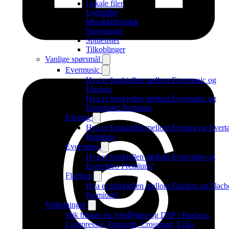
Lokale filer
Lydspiller
Musikkbibliotek
Navigasjon
Spillelister
Tilkoblinger
Vanlige spørsmål
Evermusic
Hva er forskjellen mellom Evermusic og
Flacbox
Hva er forskjellen mellom Evermusic og
Evermusic Premium
Evertag
Hva er forskjellen mellom Evertag og Evert
Premium
Evervideo
Hva er forskjellen mellom Evervideo og
Evervideo Premium?
Flacbox
Hva er forskjellen mellom Flacbox og Flac
Premium?
Veiledninger
Slik bruker du lydeffekter og DSP i Flacbox:
Compressor, Freeverb, Crossfeed, Echo,