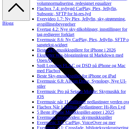
volumnormalisering, redesignet equalizer
Flacbox 7.4: nybygd CarPlay, Plex, Jellyfin,
Subsonic, SFTP for hi-res-lyd
Evervideo 1.7: Ny Plex, Jellyfin, sky-strømming,
Blogg
avspillingsbevegelser
Evertag 4.2: Nye sky-tilkoblinger, innstillinger for
tag-redigerer forklart
Evermusic 8.6: Ny CarPlay, Plex, Jellyfin, SFTP 
sangtekst-widget
Beste Sky-musikkspillere for iPhone i 2026
Eksporter Wix-blogginnlegg til Markdown med
OpenAI
Spill Lossless FLAC og DSD på iPhone og Mac
med Flacbox
Beste Sky-musikkspiller for iPhone og iPad
Evermusic 6.8: Aliyun Drive, Synology, Nye UI-
stiler
Evermusic Pro på Setapp Mobile: Skymusikk for
iOS
Evermusic når 11 millioner nedlastinger verden ov
Flacbox Når 1 Million Nedlastinger: Hi-Res Lyd
5 Beste iPhone Musikkspiller-apper i 2025
Evermusic promovideo: skymusikkspiller
Evermusic 3.6: CarPlay, VoiceOver og mer
Evermusic 3.1: Crossfade, biblioteksynkronisering