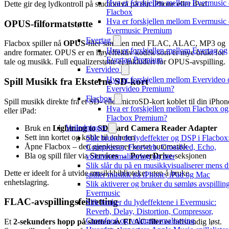
Hva er forskjellen mellom Evermusic
Dette gir deg lydkontroll på studionivå på din iPhone eller iPad.
Flacbox
Hva er forskjellen mellom Evermusic
OPUS-filformatstøtte
Evermusic Premium
Evertag
Flacbox spiller nå
OPUS
-filer sammen med FLAC, ALAC, MP3 og
Hva er forskjellen mellom Evertag og
andre formater. OPUS er en høyeffektiv kodek som er mye brukt for
Evertag Premium
tale og musikk. Full equalizerstøtte er inkludert for OPUS-avspilling.
Evervideo
Hva er forskjellen mellom Evervideo 
Spill Musikk fra Eksterne SD-kort
Evervideo Premium?
Flacbox
Spill musikk direkte fra et SD- eller microSD-kort koblet til din iPhon
Hva er forskjellen mellom Flacbox og
eller iPad:
Flacbox Premium?
Veiledninger
Bruk en
Lightning to SD Card Camera Reader Adapter
Sett inn kortet og koble til enheten
Slik bruker du lydeffekter og DSP i Flacbox
Åpne Flacbox – den gjenkjenner kortet automatisk
Compressor, Freeverb, Crossfeed, Echo,
Bla og spill filer via
Services → PowerDrive
-seksjonen
volumnormalisering og mer
Slik slår du på en musikkvisualiserer mens 
Dette er ideelt for å utvide musikkbiblioteket uten å bruke
spiller musikk på iPhone, iPad og Mac
enhetslagring.
Slik aktiverer og bruker du sømløs avspilling
Evermusic
FLAC-avspillingsfeilretting
Slik bruker du lydeffektene i Evermusic:
Reverb, Delay, Distortion, Compressor,
Crossfeed og volumnormalisering
Et
2-sekunders hopp på slutten av FLAC-filer
er fullstendig løst.