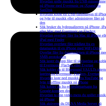
Hvordan spille musikk fra USB-minnepinne
på iPhone med Evermusic og iXpand fra
SanDisk
Hvordan koble en USB-flashstasjon til iPho
og lytte til musikk eller administrere filer på
den
Slik bruker du lydequalizeren på iPhone, iP
eller Mac med Evermusic og Flacbox
Hvordan overføre filer fra Mac til iPhone ell
iPad med Finder
Hvordan overføre filer trådløst fra en
datamaskin til en iPhone med WiFi-Drive
Overfør filer fra datamaskinen til iPhone me
SMB-protokollen
Slik laster du opp filer til skylagring og kobl
til Evermusic, Flacbox eller Evertag
Slik kobler du til Bluesound VAULTs intern
lagring fra Evermusic, Flacbox, Evertag
Hvordan laste ned musikk fra YouTube og
lytte til offline musikk på iPhone
Slik kobler du fra en tredjepartsapp fra
Google-kontoen din
Hvordan ta opp video mens du spiller musi
på iPhone
Slik aktiverer du DLNA Media Server på