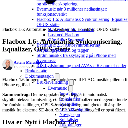
og sikkerhetskopiering
Evermusic når 3 millioner nedlastinger:
funksjonsoverikt
Flacbox 1.6: Automatisk Synkronisering, Equalizer
OPUS-støtte
Flacbox 1.6: Automatisk Synkronisering, Equalizer, OPUS-støtte
Hva er Nytt i Flacbox 1.6
Last ned Flacbox
Ofte Stilte Spørsmål
Flacbox 1.6: Automatisk Synkronisering,
Evermusic 2.3: Autosynkronisering,
Equalizer, OPUS-støtte
avspillingsposisjon og tagger
Strøm musikk fra skylagring på iPhone med
Evermusic
Artem Meleshko
iOS Lydstrømming med AVAssetResourceLoader
Founder & Engineer at Everappz
Brukerstøtte
Dokumentasjon
Flacbox 1.6
bringer store nye funksjoner til FLAC-musikkspilleren f
Brukerveiledning
iPhone og iPad.
Evermusic
Innstillinger
Sammendrag:
Denne oppdateringen legger til automatisk
Lokale filer
skybiblioteksynkronisering, en 10-bånds equalizer med egendefinerte
Lydspiller
forhåndsinnstillinger, OPUS-formatstøtte og muligheten til å spille
Musikkbibliotek
musikk fra eksterne SD-kort. En FLAC-avspillingsfeil er også fikset.
Navigasjon
Spillelister
Hva er Nytt i Flacbox 1.6
Tilkoblinger