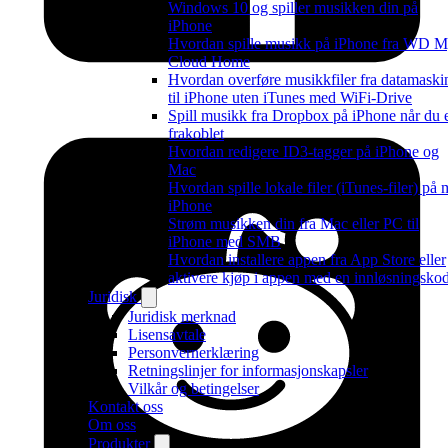
Windows 10 og spiller musikken din på
iPhone
Hvordan spille musikk på iPhone fra WD 
Cloud Home
Hvordan overføre musikkfiler fra datamaski
til iPhone uten iTunes med WiFi-Drive
Spill musikk fra Dropbox på iPhone når du 
frakoblet
Hvordan redigere ID3-tagger på iPhone og
Mac
Hvordan spille lokale filer (iTunes-filer) på 
iPhone
Strøm musikken din fra Mac eller PC til
iPhone med SMB
Hvordan installere appen fra App Store eller
aktivere kjøp i appen med en innløsningsko
Juridisk
Juridisk merknad
Lisensavtale
Personvernerklæring
Retningslinjer for informasjonskapsler
Vilkår og betingelser
Kontakt oss
Om oss
Produkter