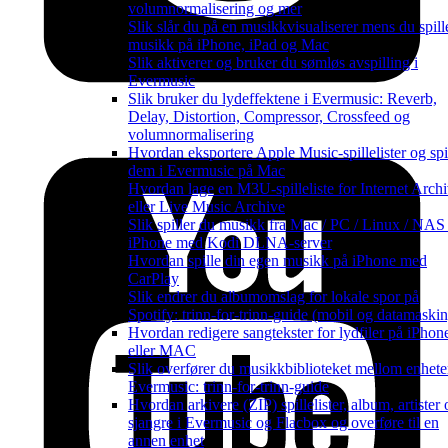
volumnormalisering og mer
Slik slår du på en musikkvisualiserer mens du spill
musikk på iPhone, iPad og Mac
Slik aktiverer og bruker du sømløs avspilling i
Evermusic
Slik bruker du lydeffektene i Evermusic: Reverb,
Delay, Distortion, Compressor, Crossfeed og
volumnormalisering
Hvordan eksportere Apple Music-spillelister og spi
dem i Evermusic på Mac
Hvordan lage en M3U-spilleliste for Internet Arch
eller Live Music Archive
Slik spiller du musikk fra Mac / PC / Linux / NAS
iPhone med Kodi DLNA-server
Hvordan spille din egen musikk på iPhone med
CarPlay
Slik endrer du albumomslag for lokale spor på
Spotify: trinn-for-trinn-guide (mobil og datamaskin
Hvordan redigere sangtekster for lydfiler på iPhon
eller MAC
Slik overfører du musikkbiblioteket mellom enheter
Evermusic: trinn-for-trinn-guide
Hvordan arkivere (ZIP) spillelister, album, artister 
sjangre i Evermusic og Flacbox og overføre til en
annen enhet