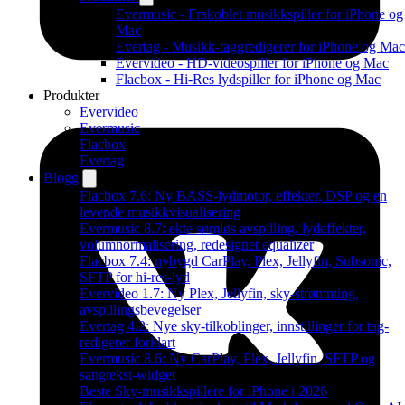
Evermusic - Frakoblet musikkspiller for iPhone og
Mac
Evertag - Musikk-taggredigerer for iPhone og Mac
Evervideo - HD-videospiller for iPhone og Mac
Flacbox - Hi-Res lydspiller for iPhone og Mac
Produkter
Evervideo
Evermusic
Flacbox
Evertag
Blogg
Flacbox 7.6: Ny BASS-lydmotor, effekter, DSP og en
levende musikkvisualisering
Evermusic 8.7: ekte sømløs avspilling, lydeffekter,
volumnormalisering, redesignet equalizer
Flacbox 7.4: nybygd CarPlay, Plex, Jellyfin, Subsonic,
SFTP for hi-res-lyd
Evervideo 1.7: Ny Plex, Jellyfin, sky-strømming,
avspillingsbevegelser
Evertag 4.2: Nye sky-tilkoblinger, innstillinger for tag-
redigerer forklart
Evermusic 8.6: Ny CarPlay, Plex, Jellyfin, SFTP og
sangtekst-widget
Beste Sky-musikkspillere for iPhone i 2026