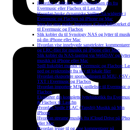
Hvordan scrobble musikkhistorikken din fra
Evermusic eller Flacbox til Last.fm
Hvordan bruke dynamiske Spilles Nå-widgeter i
Evermusic og Flacbox på iPhone og Mac
Steg-for-steg guide: Importere iCloud-biblioteket di
til Evermusic og Flacbox
Slik kobler du til Synology NAS og lytter til musi
på din iPhone eller Mac
Hvordan vise innebygde sangtekster, kommentarer
og LRC-filer for musikk på iPhone eller Mac
Slik kobler du NAS-lagring via WebDAV og lytter 
musikk på iPhone eller Mac
Spill frakoblet musikk i Evermusic og Flacbox: La
ned og synkroniser fra sky til lokale filer
Hvordan eksportere sporsamlingen til M3U, CSV
TXT i Evermusic og Flacbox
Hvordan importere M3U-spilleliste til Evermusic 
Flacbox
Eksporter din komplette lyttehistorikk fra Evermus
& Flacbox til Last.fm
Hvordan Spille FLAC (Tapsfri) Musikk på Min
iPhone
Hvordan streame musikk fra iCloud Drive på iPho
eller Mac
Hvordan legge til og vise kommentarer på