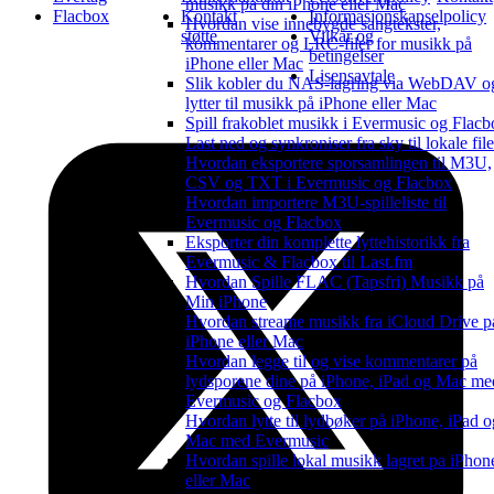
musikk på din iPhone eller Mac
Flacbox
Kontakt
Informasjonskapselpolicy
Hvordan vise innebygde sangtekster,
støtte
Vilkår og
kommentarer og LRC-filer for musikk på
betingelser
iPhone eller Mac
Lisensavtale
Slik kobler du NAS-lagring via WebDAV o
lytter til musikk på iPhone eller Mac
Spill frakoblet musikk i Evermusic og Flacb
Last ned og synkroniser fra sky til lokale file
Hvordan eksportere sporsamlingen til M3U,
CSV og TXT i Evermusic og Flacbox
Hvordan importere M3U-spilleliste til
Evermusic og Flacbox
Eksporter din komplette lyttehistorikk fra
Evermusic & Flacbox til Last.fm
Hvordan Spille FLAC (Tapsfri) Musikk på
Min iPhone
Hvordan streame musikk fra iCloud Drive p
iPhone eller Mac
Hvordan legge til og vise kommentarer på
lydsporene dine på iPhone, iPad og Mac me
Evermusic og Flacbox
Hvordan lytte til lydbøker på iPhone, iPad o
Mac med Evermusic
Hvordan spille lokal musikk lagret pa iPhon
eller Mac