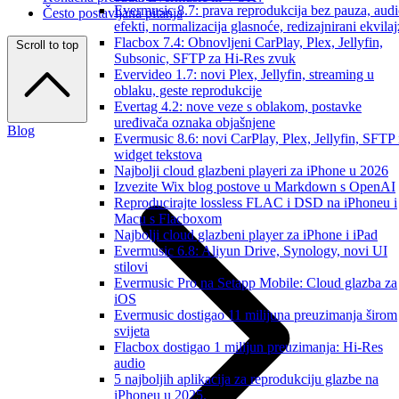
Evermusic 8.7: prava reprodukcija bez pauza, aud
Često postavljana pitanja
efekti, normalizacija glasnoće, redizajnirani ekvilaj
Flacbox 7.4: Obnovljeni CarPlay, Plex, Jellyfin,
Scroll to top
Subsonic, SFTP za Hi-Res zvuk
Evervideo 1.7: novi Plex, Jellyfin, streaming u
oblaku, geste reprodukcije
Evertag 4.2: nove veze s oblakom, postavke
uređivača oznaka objašnjene
Blog
Evermusic 8.6: novi CarPlay, Plex, Jellyfin, SFTP 
widget tekstova
Najbolji cloud glazbeni playeri za iPhone u 2026
Izvezite Wix blog postove u Markdown s OpenAI
Reproducirajte lossless FLAC i DSD na iPhoneu i
Macu s Flacboxom
Najbolji cloud glazbeni player za iPhone i iPad
Evermusic 6.8: Aliyun Drive, Synology, novi UI
stilovi
Evermusic Pro na Setapp Mobile: Cloud glazba za
iOS
Evermusic dostigao 11 milijuna preuzimanja širom
svijeta
Flacbox dostigao 1 milijun preuzimanja: Hi-Res
audio
5 najboljih aplikacija za reprodukciju glazbe na
iPhoneu u 2025.