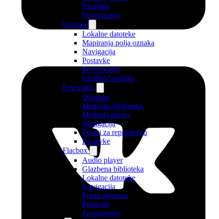
Postavke
Povezivanja
Evertag
Lokalne datoteke
Mapiranja polja oznaka
Navigacija
Postavke
Povezivanja
Uređivač oznaka
Evervideo
Datoteke
Medijska biblioteka
Medijski player
Navigacija
Popisi za reproduciju
Postavke
Flacbox
Audio player
Glazbena biblioteka
Lokalne datoteke
Navigacija
Popisi pjesama
Postavke
Povezivanja