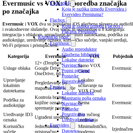
Evermusic vs VOX: Usporedba značajka
Evervideo
Koja je razlika između Evervidea i
po značajka
Evervideo Premiuma?
Flacbox
Evermusic
i
VOX
dva su popularna iOS glazbena playera za audiofi
Koja je razlika između Flacbox i
i svakodnevne slušatelje. Ovaj vodič ih uspoređuje u 8 kategorija:
Flacbox Premium?
integracija s oblakom, upravljanje lokalnim datotekama, podrška za
Korisnički vodič
audioknjige, uređivanje oznaka, korisničko sučelje, vanjski uređaji,
Evermusic
Wi-Fi prijenos i pristupačnost.
Audio reproduktor
Glazbena biblioteka
Kategorija
Evermusic
VOX
Pobjedni
Lokalne datoteke
12+ (Dropbox,
Navigacija
Samo VOX
Usluge oblaka
Google Drive,
Evermusic
Popisi pjesama
Cloud
OneDrive, itd.)
Postavke
Upravljanje
Lokalno
Povezivanja
Pregledavanje po
lokalnim
učitavanje na
Evermusic
Evertag
mapama, čisto sučelje
datotekama
VOX Cloud
Lokalne datoteke
Kontrola brzine,
Mapiranja polja oznaka
Podrška za
knjižne oznake,
Nema
Evermusic
Navigacija
audioknjige
spremanje pozicije
Postavke
Povezivanja
Uređivanje ID3
Bez ručnog
Ugrađeni uređivač
Evermusic
Uređivač oznaka
oznaka
uređivanja
Evervideo
Korisničko
Jednostavno,
Minimalističko,
Izjednačen
Datoteke
sučelje
pristupačno
moderno