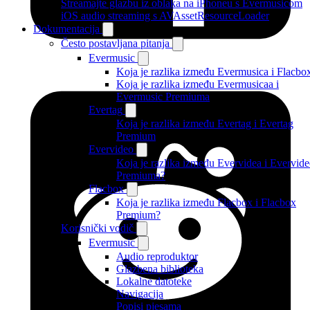
Streamajte glazbu iz oblaka na iPhoneu s Evermusicom
iOS audio streaming s AVAssetResourceLoader
Dokumentacija
Često postavljana pitanja
Evermusic
Koja je razlika između Evermusica i Flacbo
Koja je razlika između Evermusicaa i
Evermusic Premiuma
Evertag
Koja je razlika između Evertag i Evertag
Premium
Evervideo
Koja je razlika između Evervidea i Evervid
Premiuma?
Flacbox
Koja je razlika između Flacbox i Flacbox
Premium?
Korisnički vodič
Evermusic
Audio reproduktor
Glazbena biblioteka
Lokalne datoteke
Navigacija
Popisi pjesama