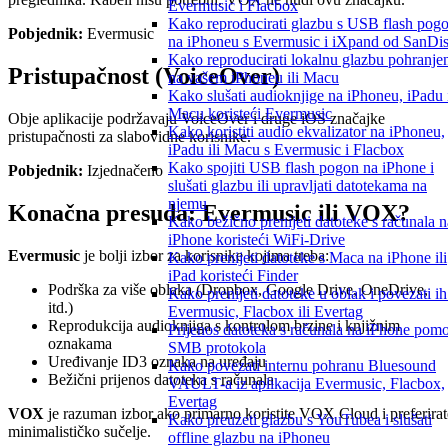
Evermusic i Flacbox
Kako reproducirati glazbu s USB flash pog
Pobjednik:
Evermusic
na iPhoneu s Evermusic i iXpand od SanDi
Kako reproducirati lokalnu glazbu pohranje
Pristupačnost (VoiceOver)
na vašem iPhoneu ili Macu
Kako slušati audioknjige na iPhoneu, iPadu 
Macu koristeći Evermusic
Obje aplikacije podržavaju VoiceOver i druge iOS značajke
Kako koristiti audio ekvalizator na iPhoneu,
pristupačnosti za slabovidne korisnike.
iPadu ili Macu s Evermusic i Flacbox
Kako spojiti USB flash pogon na iPhone i
Pobjednik:
Izjednačeno
slušati glazbu ili upravljati datotekama na
njemu
Konačna presuda: Evermusic ili VOX?
Kako bežično prenijeti datoteke s računala n
iPhone koristeći WiFi-Drive
Evermusic
je bolji izbor za korisnike kojima treba:
Kako prenijeti datoteke s Maca na iPhone ili
iPad koristeći Finder
Podrška za više oblaka (Dropbox, Google Drive, OneDrive,
Kako prenijeti datoteke u oblak i povezati ih
itd.)
Evermusic, Flacbox ili Evertag
Reprodukcija audioknjiga s kontrolom brzine i knjižnim
Prijenos datoteka s računala na iPhone pom
oznakama
SMB protokola
Uređivanje ID3 oznaka na uređaju
Kako povezati internu pohranu Bluesound
Bežični prijenos datoteka s računala
VAULT-a iz aplikacija Evermusic, Flacbox,
Evertag
VOX
je razuman izbor ako primarno koristite VOX Cloud i preferirat
Kako preuzeti glazbu s YouTubea i slušati
minimalističko sučelje.
offline glazbu na iPhoneu