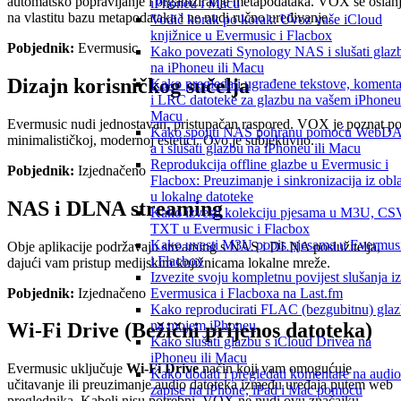
automatsko popravljanje i organiziranje metapodataka. VOX se oslan
iPhoneu i Macu
na vlastitu bazu metapodataka i ne nudi ručno uređivanje.
Vodič korak po korak: Uvoz vaše iCloud
knjižnice u Evermusic i Flacbox
Pobjednik:
Evermusic
Kako povezati Synology NAS i slušati glaz
na iPhoneu ili Macu
Dizajn korisničkog sučelja
Kako pregledati ugrađene tekstove, komenta
i LRC datoteke za glazbu na vašem iPhoneu 
Macu
Evermusic nudi jednostavan, pristupačan raspored. VOX je poznat p
Kako spojiti NAS pohranu pomoću WebD
minimalističkoj, modernoj estetici. Ovo je subjektivno.
a i slušati glazbu na iPhoneu ili Macu
Reprodukcija offline glazbe u Evermusic i
Pobjednik:
Izjednačeno
Flacbox: Preuzimanje i sinkronizacija iz obl
u lokalne datoteke
NAS i DLNA streaming
Kako izvesti kolekciju pjesama u M3U, CS
TXT u Evermusic i Flacbox
Kako uvesti M3U popis pjesama u Evermus
Obje aplikacije podržavaju streaming s NAS i DLNA poslužitelja,
i Flacbox
dajući vam pristup medijskim knjižnicama lokalne mreže.
Izvezite svoju kompletnu povijest slušanja iz
Pobjednik:
Izjednačeno
Evermusica i Flacboxa na Last.fm
Kako reproducirati FLAC (bezgubitnu) gla
na mojem iPhoneu
Wi-Fi Drive (Bežični prijenos datoteka)
Kako slušati glazbu s iCloud Drivea na
iPhoneu ili Macu
Evermusic uključuje
Wi-Fi Drive
način koji vam omogućuje
Kako dodati i pregledati komentare na audio
učitavanje ili preuzimanje audio datoteka između uređaja putem web
zapise na iPhone, iPad i Mac pomoću
preglednika. Kabeli nisu potrebni. VOX ne nudi ovu značajku.