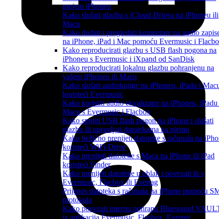
mojem iPhoneu
Kako slušati glazbu s iCloud Drivea na iPhoneu ili
Macu
Kako dodati i pregledati komentare na audio zapis
na iPhone, iPad i Mac pomoću Evermusic i Flacb
Kako reproducirati glazbu s USB flash pogona na
iPhoneu s Evermusic i iXpand od SanDisk
Kako reproducirati lokalnu glazbu pohranjenu na
vašem iPhoneu ili Macu
Kako slušati audioknjige na iPhoneu, iPadu i Mac
koristeći Evermusic
Kako koristiti audio ekvalizator na iPhoneu, iPadu 
Macu s Evermusic i Flacbox
Kako spojiti USB flash pogon na iPhone i slušati
glazbu ili upravljati datotekama na njemu
Kako bežično prenijeti datoteke s računala na iPh
koristeći WiFi-Drive
Kako prenijeti datoteke s Maca na iPhone ili iPad
koristeći Finder
Kako prenijeti datoteke u oblak i povezati ih s
Evermusic, Flacbox ili Evertag
Prijenos datoteka s računala na iPhone pomoću 
protokola
Kako povezati internu pohranu Bluesound VAUL
iz aplikacija Evermusic, Flacbox, Evertag