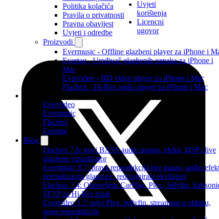
Uvjeti
Politika kolačića
korištenja
Pravila o privatnosti
Licencni
Pravna obavijest
ugovor
Uvjeti i odredbe
Proizvodi
Evermusic - Offline glazbeni player za iPhone i M
Evertag - Uređivač glazbenih oznaka za iPhone i
Mac
Evervideo - HD video player za iPhone i Mac
Flacbox - Hi-Res audio player za iPhone i Mac
Proizvodi
Evervideo
Evermusic
Flacbox
Evertag
Blog
Flacbox 7.6: novi BASS audio pogon, efekti, DSP i live
glazbeni vizualizator
Evermusic 8.7: prava reprodukcija bez pauza, audio efekt
normalizacija glasnoće, redizajnirani ekvilajzer
Flacbox 7.4: Obnovljeni CarPlay, Plex, Jellyfin, Subsoni
SFTP za Hi-Res zvuk
Evervideo 1.7: novi Plex, Jellyfin, streaming u oblaku,
geste reprodukcije