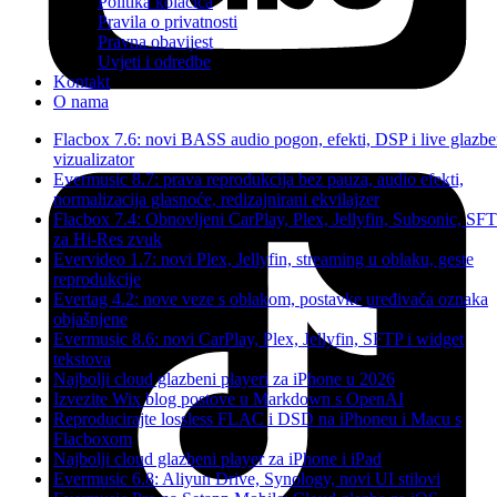
Politika kolačića
Pravila o privatnosti
Pravna obavijest
Uvjeti i odredbe
Kontakt
O nama
Flacbox 7.6: novi BASS audio pogon, efekti, DSP i live glazbe
vizualizator
Evermusic 8.7: prava reprodukcija bez pauza, audio efekti,
normalizacija glasnoće, redizajnirani ekvilajzer
Flacbox 7.4: Obnovljeni CarPlay, Plex, Jellyfin, Subsonic, SF
za Hi-Res zvuk
Evervideo 1.7: novi Plex, Jellyfin, streaming u oblaku, geste
reprodukcije
Evertag 4.2: nove veze s oblakom, postavke uređivača oznaka
objašnjene
Evermusic 8.6: novi CarPlay, Plex, Jellyfin, SFTP i widget
tekstova
Najbolji cloud glazbeni playeri za iPhone u 2026
Izvezite Wix blog postove u Markdown s OpenAI
Reproducirajte lossless FLAC i DSD na iPhoneu i Macu s
Flacboxom
Najbolji cloud glazbeni player za iPhone i iPad
Evermusic 6.8: Aliyun Drive, Synology, novi UI stilovi