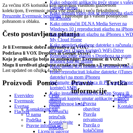
Kako odspojiti aplikaciju treće strane s vaše
Za većinu iOS korisnika koji upravljaju vlastitom glazbenom
Google računa
kolekcijom, Evermusic pruža više značajki i veću fleksibilnost.
Kako snimati video dok se reproducira glaz
Preuzmite Evermusic besplatno
i isprobajte ga s vašom postojećom
na iPhoneu
pohranom u oblaku.
Kako omogućiti DLNA Media Server na
Windows 10 i reproducirati glazbu na iPhon
Često postavljana pitanja
Kako reproducirati glazbu na iPhoneu s W
My Cloud Home
Kako prenijeti glazbene datoteke s računala
Je li Evermusic dobra alternativa za VOX?
iPhone bez iTunes koristeći WiFi-Drive
Podržava li VOX Dropbox ili Google Drive?
Reproducirajte glazbu s Dropboxa na svom
Koja je aplikacija bolja za audioknjige: Evermusic ili VOX?
iPhoneu kad ste offline
Mogu li uređivati glazbene oznake na iPhoneu s Evermusicom?
Kako urediti ID3 oznake na iPhoneu i Macu
Last updated on
ožujka 4, 2020
Kako reproducirati lokalne datoteke (iTunes
datoteke) na mom iPhoneu
Proizvodi
Pomoć
Pravne
Tvrtka
Streamajte glazbu s Maca ili PC-a na iPhone
koristeći SMB
informacije
Kako instalirati aplikaciju iz App Storea ili
Evervideo
Česta
O nama
aktivirati kupnju unutar aplikacije pomoću
Evermusic
pitanja
Blog
Pravna
promotivnog koda
Evertag
Upute
Kontakt
obavijest
Kontaktirajte nas
Flacbox
Korisnički
Pravila
O nama
priručnik
privatnosti
Podrška
Kontaktirajte
Pravila o
Pravne informacije
podršku
kolačićima
Licencni ugovor