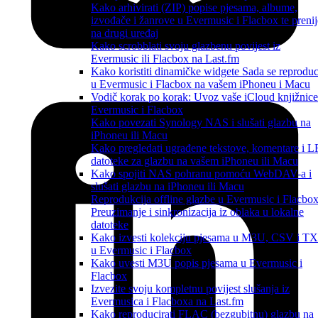
Kako arhivirati (ZIP) popise pjesama, albume,
izvođače i žanrove u Evermusic i Flacbox te prenij
na drugi uređaj
Kako scrobblati svoju glazbenu povijest iz
Evermusic ili Flacbox na Last.fm
Kako koristiti dinamičke widgete Sada se reproduc
u Evermusic i Flacbox na vašem iPhoneu i Macu
Vodič korak po korak: Uvoz vaše iCloud knjižnice
Evermusic i Flacbox
Kako povezati Synology NAS i slušati glazbu na
iPhoneu ili Macu
Kako pregledati ugrađene tekstove, komentare i 
datoteke za glazbu na vašem iPhoneu ili Macu
Kako spojiti NAS pohranu pomoću WebDAV-a i
slušati glazbu na iPhoneu ili Macu
Reprodukcija offline glazbe u Evermusic i Flacbox
Preuzimanje i sinkronizacija iz oblaka u lokalne
datoteke
Kako izvesti kolekciju pjesama u M3U, CSV i T
u Evermusic i Flacbox
Kako uvesti M3U popis pjesama u Evermusic i
Flacbox
Izvezite svoju kompletnu povijest slušanja iz
Evermusica i Flacboxa na Last.fm
Kako reproducirati FLAC (bezgubitnu) glazbu na