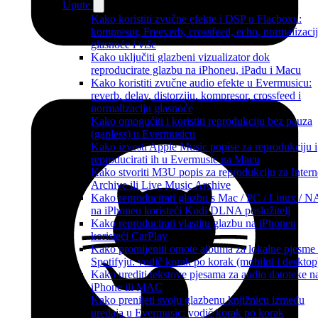
Upute
Kako koristiti zvučne efekte i DSP u Flacboxu:
kompresor, Freeverb, crossfeed, echo, normalizaci
glasnoće i više
Kako uključiti glazbeni vizualizator dok
reproducirate glazbu na iPhoneu, iPadu i Macu
Kako koristiti zvučne audio efekte u Evermusicu:
reverb, delay, distorziju, kompresor, crossfeed i
normalizaciju glasnoće
Kako omogućiti i koristiti reprodukciju bez pauza
(gapless) u Evermusicu
Kako izvesti Apple Music popise za reprodukciju i
reproducirati ih u Evermusic na Macu
Kako stvoriti M3U popis za reprodukciju za Intern
Archive ili Live Music Archive
Kako reproducirati glazbu s Mac / PC / Linux / 
na iPhoneu koristeći Kodi DLNA poslužitelj
Kako reproducirati vlastitu glazbu na iPhoneu
koristeći CarPlay
Kako promijeniti omote albuma za lokalne pjesme
Spotifyju: vodič korak po korak (mobilni i desktop
Kako urediti tekstove pjesama za audio datoteke n
iPhone ili MAC
Kako prenijeti svoju glazbenu knjižnicu između
uređaja u Evermusic: vodič korak po korak