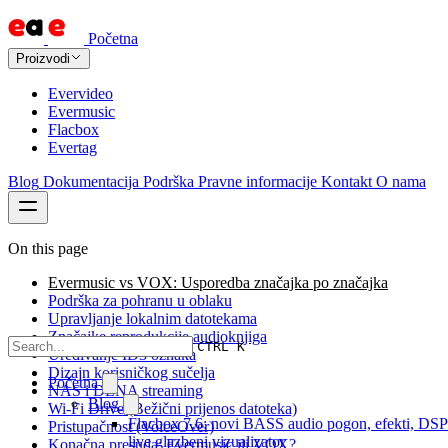
Početna
Proizvodi
Evervideo
Evermusic
Flacbox
Evertag
Blog
Dokumentacija
Podrška
Pravne informacije
Kontakt
O nama
On this page
Evermusic vs VOX: Usporedba značajka po značajka
Podrška za pohranu u oblaku
Upravljanje lokalnim datotekama
Značajke reprodukcije audioknjiga
CTRL K
Uređivanje ID3 oznaka
Dizajn korisničkog sučelja
Početna
NAS i DLNA streaming
Blog
Wi-Fi Drive (Bežični prijenos datoteka)
Flacbox 7.6: novi BASS audio pogon, efekti, DSP
Pristupačnost (VoiceOver)
live glazbeni vizualizator
Konačna presuda: Evermusic ili VOX?