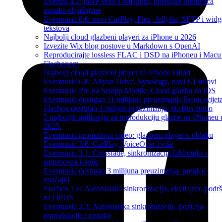
Evertag 4.2: nove veze s oblakom, postavke uređivača
oznaka objašnjene
Evermusic 8.6: novi CarPlay, Plex, Jellyfin, SFTP i widg
tekstova
Najbolji cloud glazbeni playeri za iPhone u 2026
Izvezite Wix blog postove u Markdown s OpenAI
Reproducirajte lossless FLAC i DSD na iPhoneu i Macu
Flacboxom
Najbolji cloud glazbeni player za iPhone i iPad
Evermusic 6.8: Aliyun Drive, Synology, novi UI stilovi
Evermusic Pro na Setapp Mobile: Cloud glazba za iOS
Evermusic dostigao 11 milijuna preuzimanja širom svijet
Flacbox dostigao 1 milijun preuzimanja: Hi-Res audio
5 najboljih aplikacija za reprodukciju glazbe na iPhoneu 
2025.
Evermusic promotivni video: glazbeni player u oblaku
Evermusic 3.6: CarPlay, VoiceOver i više
Evermusic 3.1: Crossfade, sinkronizacija biblioteke i
sigurnosna kopija
Evermusic dostigao 3 milijuna preuzimanja: pregled
značajki
Flacbox 1.6: Automatska sinkronizacija, ekvilajzer, podr
za OPUS
Evermusic 2.3: Automatska sinkronizacija, pozicija
reprodukcije i oznake