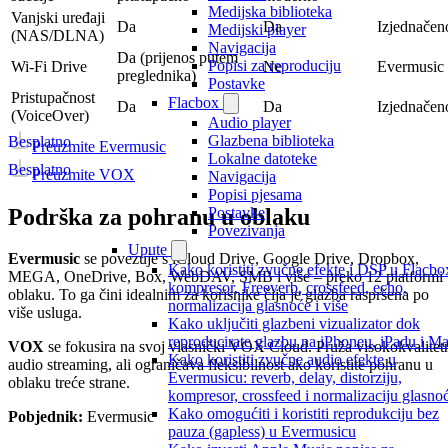
Medijska biblioteka
Vanjski uređaji
Da
Da
Izjednačen
Medijski player
(NAS/DLNA)
Navigacija
Da (prijenos putem
Popisi za reproduciju
Wi-Fi Drive
Ne
Evermusic
preglednika)
Postavke
Pristupačnost
Flacbox
Da
Da
Izjednačen
(VoiceOver)
Audio player
Glazbena biblioteka
Besplatno
Preuzmite Evermusic
Lokalne datoteke
Besplatno
Preuzmite VOX
Navigacija
Popisi pjesama
Podrška za pohranu u oblaku
Postavke
Povezivanja
Upute
Evermusic
se povezuje s iCloud Drive, Google Drive, Dropbox,
Kako koristiti zvučne efekte i DSP u Flacbo
MEGA, OneDrive, Box, WebDAV, SMB i više – preko 12 platformi 
kompresor, Freeverb, crossfeed, echo,
oblaku. To ga čini idealnim za korisnike čija je glazba raspršena po
normalizacija glasnoće i više
više usluga.
Kako uključiti glazbeni vizualizator dok
reproducirate glazbu na iPhoneu, iPadu i M
VOX
se fokusira na svoj vlasnički VOX Cloud. Pruža visokokvalitet
Kako koristiti zvučne audio efekte u
audio streaming, ali ograničava fleksibilnost ako koristite pohranu u
Evermusicu: reverb, delay, distorziju,
oblaku treće strane.
kompresor, crossfeed i normalizaciju glasno
Kako omogućiti i koristiti reprodukciju bez
Pobjednik:
Evermusic
pauza (gapless) u Evermusicu