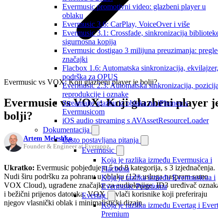
Evermusic promotivni video: glazbeni player u
oblaku
Evermusic 3.6: CarPlay, VoiceOver i više
Evermusic 3.1: Crossfade, sinkronizacija biblioteke
sigurnosna kopija
Evermusic dostigao 3 milijuna preuzimanja: pregl
značajki
Flacbox 1.6: Automatska sinkronizacija, ekvilajzer
podrška za OPUS
Evermusic vs VOX: Koji glazbeni player je bolji?
Evermusic 2.3: Automatska sinkronizacija, pozicij
reprodukcije i oznake
Evermusic vs VOX: Koji glazbeni player j
Streamajte glazbu iz oblaka na iPhoneu s
Evermusicom
bolji?
iOS audio streaming s AVAssetResourceLoader
Dokumentacija
Artem Meleshko
Često postavljana pitanja
Founder & Engineer at Everappz
Evermusic
Koja je razlika između Evermusica i
Ukratko:
Evermusic pobjeđuje u 5 od 8 kategorija, s 3 izjednačenja.
Flacboxa
Nudi širu podršku za pohranu u oblaku (12+ usluga naspram samo
Koja je razlika između Evermusicaa i
VOX Cloud), ugrađene značajke za audioknjige, ID3 uređivač oznak
Evermusic Premiuma
i bežični prijenos datoteka. VOX privlači korisnike koji preferiraju
Evertag
njegov vlasnički oblak i minimalistički dizajn.
Koja je razlika između Evertag i Ever
Premium