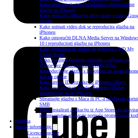
Kako preuzeti glazbu s YouTubea i slušati offline
glazbu na iPhoneu
Kako odspojiti aplikaciju treće strane s vašeg Goo
računa
Kako snimati video dok se reproducira glazba na
iPhoneu
Kako omogućiti DLNA Media Server na Window
10 i reproducirati glazbu na iPhoneu
Kako reproducirati glazbu na iPhoneu s WD My
Cloud Home
Kako prenijeti glazbene datoteke s računala na
iPhone bez iTunes koristeći WiFi-Drive
Reproducirajte glazbu s Dropboxa na svom iPhon
kad ste offline
Kako urediti ID3 oznake na iPhoneu i Macu
Kako reproducirati lokalne datoteke (iTunes
datoteke) na mom iPhoneu
Streamajte glazbu s Maca ili PC-a na iPhone korist
SMB
Kako instalirati aplikaciju iz App Storea ili aktivira
kupnju unutar aplikacije pomoću promotivnog ko
Podrška
Pravne informacije
Licencni ugovor