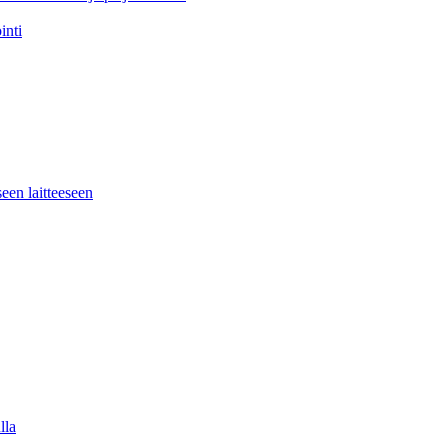
inti
seen laitteeseen
lla