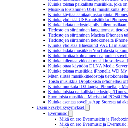
Kuinka toistaa paikallista musiikkia, joka on 
Musiikin toistaminen USB-muistitikulta iPh
Kuinka käyttää äänitaajuuskorjainta iPhoness
Kuinka yhdistää USB-muistitikku iPhoneen ja 
Kuinka ladata tiedostoja pilvitallennustilaa
Tiedostojen siirtäminen langattomasti tieto
Tiedostojen siirtäminen Macista iPhoneen tai
Tiedostojen siirtäminen tietokoneelta iPhon
Kuinka yhdistää Bluesound VAULTin sisäinen
Kuinka ladata musiikkia YouTubesta ja kuunn
Kuinka irrottaa kolmannen osapuolen sovellu
Kuinka tallentaa videota musiikin soidessa i
Kuinka ottaa käyttöön DLNA Media Server W
Kuinka toistaa musiikkia iPhonella WD M
Miten siirtää musiikkitiedostoja tietokonee
Toista musiikkia Dropboxista iPhonellasi offl
Kuinka muokata ID3-tageja iPhonella ja Mac
Kuinka toistaa paikallisia tiedostoja (iTunes
Suoratoista musiikkia Macista tai PC:stä i
Kuinka asentaa sovellus App Storesta tai akt
Usein kysytyt kysymykset
Evermusic
Mikä on ero Evermusicin ja Flacboxin 
Mikä on ero Evermusic ja Evermusic 