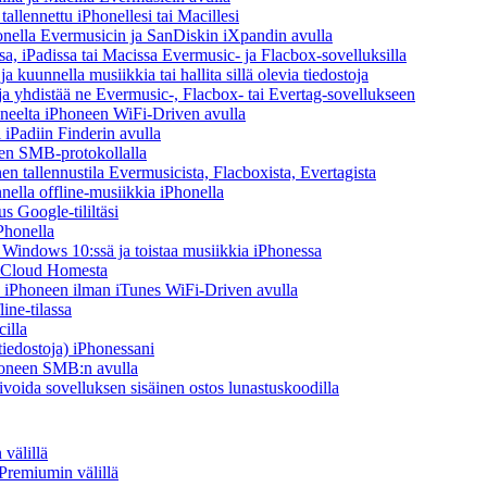
tallennettu iPhonellesi tai Macillesi
onella Evermusicin ja SanDiskin iXpandin avulla
a, iPadissa tai Macissa Evermusic- ja Flacbox-sovelluksilla
kuunnella musiikkia tai hallita sillä olevia tiedostoja
n ja yhdistää ne Evermusic-, Flacbox- tai Evertag-sovellukseen
koneelta iPhoneen WiFi-Driven avulla
 iPadiin Finderin avulla
een SMB-protokollalla
 tallennustila Evermusicista, Flacboxista, Evertagista
ella offline-musiikkia iPhonella
s Google-tililtäsi
Phonella
indows 10:ssä ja toistaa musiikkia iPhonessa
y Cloud Homesta
lta iPhoneen ilman iTunes WiFi-Driven avulla
ine-tilassa
illa
-tiedostoja) iPhonessani
Phoneen SMB:n avulla
ivoida sovelluksen sisäinen ostos lunastuskoodilla
välillä
Premiumin välillä