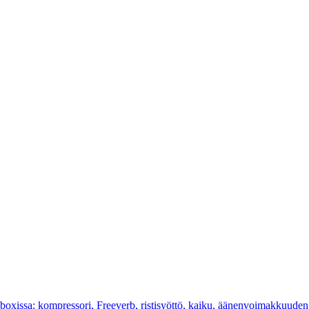
cboxissa: kompressori, Freeverb, ristisyöttö, kaiku, äänenvoimakkuuden