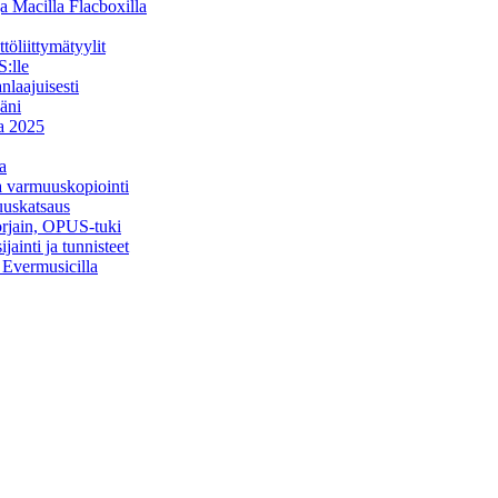
a Macilla Flacboxilla
öliittymätyylit
:lle
nlaajuisesti
äni
na 2025
a
ja varmuuskopiointi
uuskatsaus
orjain, OPUS-tuki
ainti ja tunnisteet
a Evermusicilla