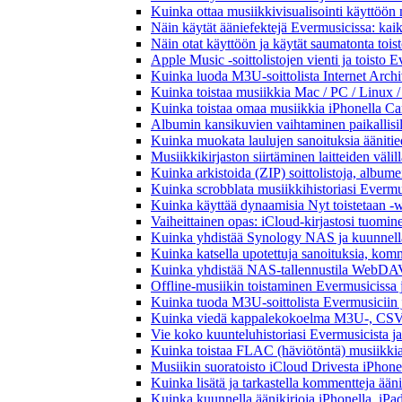
Kuinka ottaa musiikkivisualisointi käyttöön m
Näin käytät ääniefektejä Evermusicissa: kai
Näin otat käyttöön ja käytät saumatonta tois
Apple Music -soittolistojen vienti ja toisto 
Kuinka luoda M3U-soittolista Internet Archi
Kuinka toistaa musiikkia Mac / PC / Linux 
Kuinka toistaa omaa musiikkia iPhonella Ca
Albumin kansikuvien vaihtaminen paikallisille
Kuinka muokata laulujen sanoituksia äänitie
Musiikkikirjaston siirtäminen laitteiden väli
Kuinka arkistoida (ZIP) soittolistoja, albumei
Kuinka scrobblata musiikkihistoriasi Evermus
Kuinka käyttää dynaamisia Nyt toistetaan -w
Vaiheittainen opas: iCloud-kirjastosi tuomi
Kuinka yhdistää Synology NAS ja kuunnella 
Kuinka katsella upotettuja sanoituksia, komm
Kuinka yhdistää NAS-tallennustila WebDAV:n
Offline-musiikin toistaminen Evermusicissa ja
Kuinka tuoda M3U-soittolista Evermusiciin 
Kuinka viedä kappalekokoelma M3U-, CSV-
Vie koko kuunteluhistoriasi Evermusicista ja
Kuinka toistaa FLAC (häviötöntä) musiikkia
Musiikin suoratoisto iCloud Drivesta iPhonel
Kuinka lisätä ja tarkastella kommentteja ään
Kuinka kuunnella äänikirjoja iPhonella, iPad