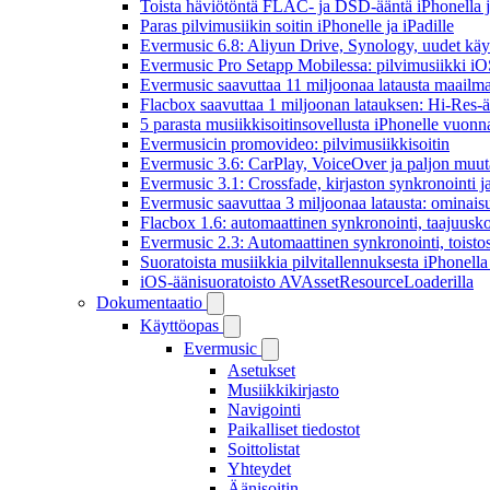
Toista häviötöntä FLAC- ja DSD-ääntä iPhonella j
Paras pilvimusiikin soitin iPhonelle ja iPadille
Evermusic 6.8: Aliyun Drive, Synology, uudet käytt
Evermusic Pro Setapp Mobilessa: pilvimusiikki iOS
Evermusic saavuttaa 11 miljoonaa latausta maailma
Flacbox saavuttaa 1 miljoonan latauksen: Hi-Res-ä
5 parasta musiikkisoitinsovellusta iPhonelle vuon
Evermusicin promovideo: pilvimusiikkisoitin
Evermusic 3.6: CarPlay, VoiceOver ja paljon muut
Evermusic 3.1: Crossfade, kirjaston synkronointi 
Evermusic saavuttaa 3 miljoonaa latausta: ominais
Flacbox 1.6: automaattinen synkronointi, taajuusk
Evermusic 2.3: Automaattinen synkronointi, toistosij
Suoratoista musiikkia pilvitallennuksesta iPhonell
iOS-äänisuoratoisto AVAssetResourceLoaderilla
Dokumentaatio
Käyttöopas
Evermusic
Asetukset
Musiikkikirjasto
Navigointi
Paikalliset tiedostot
Soittolistat
Yhteydet
Äänisoitin