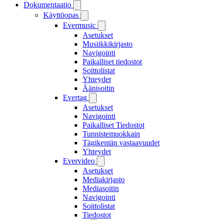
Dokumentaatio
Käyttöopas
Evermusic
Asetukset
Musiikkikirjasto
Navigointi
Paikalliset tiedostot
Soittolistat
Yhteydet
Äänisoitin
Evertag
Asetukset
Navigointi
Paikalliset Tiedostot
Tunnistemuokkain
Tägikentän vastaavuudet
Yhteydet
Evervideo
Asetukset
Mediakirjasto
Mediasoitin
Navigointi
Soittolistat
Tiedostot