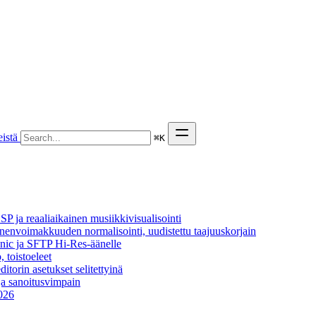
istä
⌘
K
P ja reaaliaikainen musiikkivisualisointi
äänenvoimakkuuden normalisointi, uudistettu taajuuskorjain
onic ja SFTP Hi-Res-äänelle
, toistoeleet
itorin asetukset selitettyinä
ja sanoitusvimpain
2026