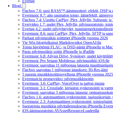
Evertag
Blogi
Flacbox 7.6: uusi BASS™-äänimoottori, efektit, DSP ja re
Evermusic 8.7: aito saumaton toisto, ääniefektit, äänenv
Flacbox 7.4: Uusittu CarPlay, Plex, Jellyfin, Subsonic j
Evervideo 1.7: uudet Plex, Jellyfin, pilvisuoratoisto, toist
Evertag 4.2: uudet pilviyhteydet, tunnistemerkintäeditorin 
Evermusic 8.6: uusi CarPlay, Plex, Jellyfin, SFTP ja san
Parhaat pilvimusiikin soittimet iPhonelle vuonna 2026
Vie Wix-blogijulkaisut Markdowniksi OpenAI:lla
Toista häviötöntä FLAC- ja DSD-ääntä iPhonella ja Maci
Paras pilvimusiikin soitin iPhonelle ja iPadille
Evermusic 6.8: Aliyun Drive, Synology, uudet käyttöliitt
Evermusic Pro Setapp Mobilessa: pilvimusiikki iOS:lle
Evermusic saavuttaa 11 miljoonaa latausta maailmanlaajui
Flacbox saavuttaa 1 miljoonan latauksen: Hi-Res-ääni
5 parasta musiikkisoitinsovellusta iPhonelle vuonna 2025
Evermusicin promovideo: pilvimusiikkisoitin
Evermusic 3.6: CarPlay, VoiceOver ja paljon muuta
Evermusic 3.1: Crossfade, kirjaston synkronointi ja varm
Evermusic saavuttaa 3 miljoonaa latausta: ominaisuuskat
Flacbox 1.6: automaattinen synkronointi, taajuuskorjain
Evermusic 2.3: Automaattinen synkronointi, toistosijainti 
Suoratoista musiikkia pilvitallennuksesta iPhonella Everm
iOS-äänisuoratoisto AVAssetResourceLoaderilla