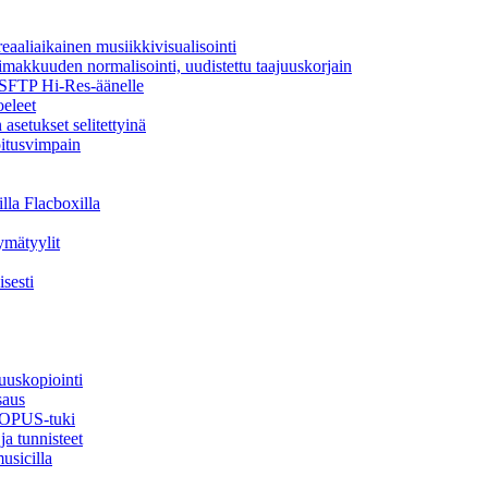
aaliaikainen musiikkivisualisointi
oimakkuuden normalisointi, uudistettu taajuuskorjain
a SFTP Hi-Res-äänelle
oeleet
asetukset selitettyinä
oitusvimpain
lla Flacboxilla
ymätyylit
sesti
uuskopiointi
saus
, OPUS-tuki
ja tunnisteet
usicilla