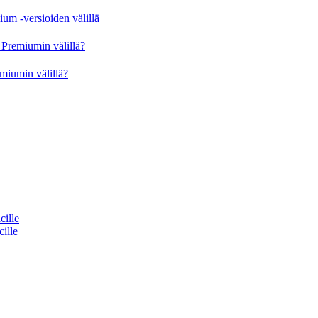
um -versioiden välillä
Premiumin välillä?
miumin välillä?
cille
cille