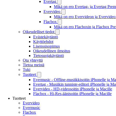
Evertag
Mikä on ero Evertag- ja Evertag Premi
Evervideo
Mikä on ero Evervideon ja Evervideo 
Flacbox
Mikä on ero Flacboxin ja Flacbox Pre
Oikeudelliset tiedot
Evästekäytäntö
Käyttöehdot
Lisenssisopimus
Oikeudellinen ilmoitus
Tietosuojakäytäntö
Ota yhteyttä
Tietoa meistä
Tuki
Tuotteet
Evermusic - Offline-musiikkisoitin iPhonelle ja Ma
Evertag - Musiikin tunniste-editori iPhonelle ja Ma
Evervideo - HD-videosoitin iPhonelle ja Macille
Flacbox - Hi-Res-äänisoitin iPhonelle ja Macille
Tuotteet
Evervideo
Evermusic
Flacbox