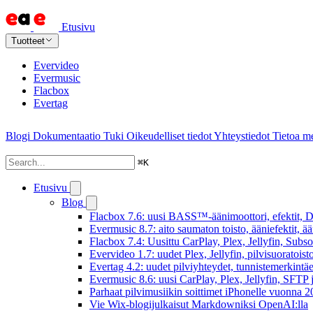
Etusivu
Tuotteet
Evervideo
Evermusic
Flacbox
Evertag
Blogi
Dokumentaatio
Tuki
Oikeudelliset tiedot
Yhteystiedot
Tietoa me
⌘
K
Etusivu
Blog
Flacbox 7.6: uusi BASS™-äänimoottori, efektit, DS
Evermusic 8.7: aito saumaton toisto, ääniefektit, 
Flacbox 7.4: Uusittu CarPlay, Plex, Jellyfin, Subs
Evervideo 1.7: uudet Plex, Jellyfin, pilvisuoratoisto
Evertag 4.2: uudet pilviyhteydet, tunnistemerkintäed
Evermusic 8.6: uusi CarPlay, Plex, Jellyfin, SFTP 
Parhaat pilvimusiikin soittimet iPhonelle vuonna 
Vie Wix-blogijulkaisut Markdowniksi OpenAI:lla