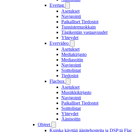
Evertag
Asetukset
Navigointi
Paikalliset Tiedostot
Tunnistemuokkain
Tägikentän vastaavuudet
Yhteydet
Evervideo
Asetukset
Mediakirjasto
Mediasoitin
Navigointi
Soittolistat
Tiedostot
Flacbox
Asetukset
Musiikkikirjasto
Navigointi
Paikalliset Tiedostot
Soittolistat
Yhteydet
Äänisoitin
Ohjeet
Kuinka käyttää äänitehosteita ja DSP:tä Fla