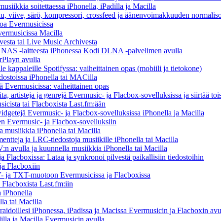
usiikkia soitettaessa iPhonella, iPadilla ja Macilla
ku, viive, särö, kompressori, crossfeed ja äänenvoimakkuuden normaliso
toa Evermusicissa
Evermusicissa Macilla
vesta tai Live Music Archivesta
/ NAS -laitteesta iPhonessa Kodi DLNA -palvelimen avulla
rPlayn avulla
 kappaleille Spotifyssa: vaiheittainen opas (mobiili ja tietokone)
dostoissa iPhonella tai MACilla
llä Evermusicissa: vaiheittainen opas
ta, artisteja ja genrejä Evermusic- ja Flacbox-sovelluksissa ja siirtää toi
icista tai Flacboxista Last.fm:ään
idgetejä Evermusic- ja Flacbox-sovelluksissa iPhonella ja Macilla
nen Evermusic- ja Flacbox-sovelluksiin
musiikkia iPhonella tai Macilla
entteja ja LRC-tiedostoja musiikille iPhonella tai Macilla
 avulla ja kuunnella musiikkia iPhonella tai Macilla
 Flacboxissa: Lataa ja synkronoi pilvestä paikallisiin tiedostoihin
ja Flacboxiin
 ja TXT-muotoon Evermusicissa ja Flacboxissa
 Flacboxista Last.fm:iin
 iPhonella
la tai Macilla
iraidoillesi iPhonessa, iPadissa ja Macissa Evermusicin ja Flacboxin avu
illa ja Macilla Evermusicin avulla