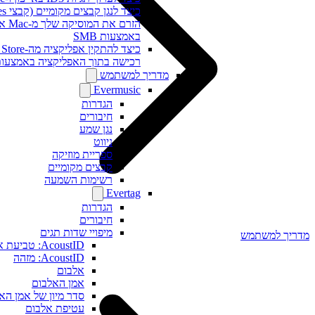
כיצד לנגן קבצים מקומיים (קבצי iTunes) באייפון שלי
באמצעות SMB
כיצד לה
רכישה בתוך האפליקציה באמצעות קוד פ
מדריך למשתמש
Evermusic
הגדרות
חיבורים
נגן שמע
ניווט
ספריית מוזיקה
קבצים מקומיים
רשימות השמעה
Evertag
הגדרות
חיבורים
מיפויי שדות תגים
ך למשתמש
AcoustID: טביעת אצבע
AcoustID: מזהה
אלבום
אמן האלבום
סדר מיון של אמן האלבום
עטיפת אלבום