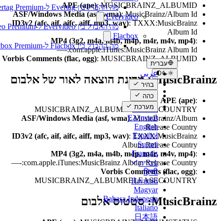
APE (ape)
: MUSICBRAINZ_ALBUMID
מה ההבדל בין Evertag ל-Evertag Premium
ASF/Windows Media (asf, wma)
: MusicBrainz/Album Id
Evervideo
ID3v2 (afc, aif, aifc, aiff, mp3, wav)
: TXXX:MusicBrainz
מה ההבדל בין Evervideo ל-Evervideo Premium?
Album Id
Flacbox
MP4 (3g2, m4a, m4b, m4p, m4r, m4v, mp4)
:
מה ההבדל בין Flacbox ל-Flacbox Premium?
—-:com.apple.iTunes:MusicBrainz Album Id
Vorbis Comments (flac, ogg)
: MUSICBRAINZ_ALBUMID
עברית
عربي
M: מדינת הוצאה לאור של אלבום
Català
בהיר
Čeština
כהה
Dansk
APE (ape)
:
מערכת
Deutsch
MUSICBRAINZ_ALBUMRELEASECOUNTRY
Ελληνικά
ASF/Windows Media (asf, wma)
: MusicBrainz/Album
English
Release Country
Español
ID3v2 (afc, aif, aifc, aiff, mp3, wav)
: TXXX:MusicBrainz
Suomi
Album Release Country
Français
MP4 (3g2, m4a, m4b, m4p, m4r, m4v, mp4)
:
—-:com.apple.iTunes:MusicBrainz Album Release Country
עברית
Vorbis Comments (flac, ogg)
:
हिन्दी
MUSICBRAINZ_ALBUMRELEASECOUNTRY
Hrvatski
Magyar
Bahasa Indonesia
Music: סטטוס אלבום
Italiano
日本語