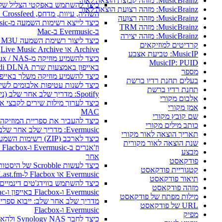
MusicBrainz: מזהה קבוצת הוצאה לאור
MusicBrainz: מזהה רצועת הוצאה לאור
השהיה, עיוות, מדחס, Crossfeed ונרמול עוצמה
MusicBrainz: מזהה רצועה
MusicBrainz: מזהה TRM
ב-Evermusic ב-Mac
MusicBrainz: מזהה יצירה
כיצד 
קרדיטים למוזיקאים
Archive או Live Music Archive
MusicIP: טביעת אצבע
כיצד להשמיע מוזיקה מ-x / NAS
MusicIP: PUID
באייפון באמצעות שרת Kodi DLNA
מספר
כיצד להשמיע מוזיקה משלך באייפון באמצעות ay
בעלים תחנת רדיו ברשת
כיצד לשנות עטיפות אלבומים לשירים מקו
תחנת רדיו ברשת
Spotify: מדריך שלב אחר שלב (נייד ומחשב)
אלבום מקורי
אמן מקורי
MAC
שם קובץ מקורי
כיצד להעביר את ספריית המוזיקה שלך בי
כותב מילים מקורי
Evermusic: מדריך שלב אחר שלב
תאריך הוצאה לאור מקורי
כיצד לארכב (ZIP) רשימות השמעה
שנת הוצאה לאור מקורית
וז'אנרים ב-Evermusic
מבצע
אחר
פודקאסט
כיצד לעשות Scrobble של היסט
קטגוריית פודקאסט
Evermusic או Flacbox ל-Last.fm
תיאור פודקאסט
כיצד להשתמש בווידג'טים דינמיים של מ
מזהה פודקאסט
Evermusic ו-Flacbox באייפון ו-Mac שלך
מילות מפתח של פודקאסט
URL של פודקאסט
Evermusic ו-Flacbox
מפיק