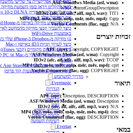
כיצד לנתק אפליקציית צד שלישי מחשבון Google שלך
ASF/Windows Media (asf, wma)
:
כיצד להקליט וידאו בזמן השמעת מוזיקה באייפון
WM/ContentGroupDescription
ID3v2 (afc, aif, aifc, aiff, mp3, wav)
: TIT1
את המוזיקה שלך ב-iPhone
MP4 (3g2, m4a, m4b, m4p, m4r, m4v, mp4)
: ©grp
כיצד להשמיע מוזיקה באייפון מ-WD My Cloud Home
Vorbis Comments (flac, ogg)
: N/A
באמצעות WiFi-Drive
ות יוצרים
נגן מוזיקה מ-Dropbox ב-iPhone שלך כשאתה במצב לא מקוון
כיצד לערוך תגיות ID3 באייפון ו-Mac
APE (ape)
: Copyright, COPYRIGHT
כיצד לנגן קבצים מקומיים (קבצי iTunes) באייפון שלי
ASF/Windows Media (asf, wma)
: Copyright
ID3v2 (afc, aif, aifc, aiff, mp3, wav)
: TCOP
SMB
MP4 (3g2, m4a, m4b, m4p, m4r, m4v, mp4)
: cprt
כיצד להתקין אפליקציה מה
Vorbis Comments (flac, ogg)
: COPYRIGHT
בתוך האפליקציה באמצעות קוד פרומו
מדריך למשתמש
ור
Evermusic
הגדרות
חיבורים
APE (ape)
: Description, DESCRIPTION
נגן שמע
ASF/Windows Media (asf, wma)
: Description
ניווט
ID3v2 (afc, aif, aifc, aiff, mp3, wav)
: N/A
ספריית מוזיקה
MP4 (3g2, m4a, m4b, m4p, m4r, m4v, mp4)
: desc
קבצים מקומיים
Vorbis Comments (flac, ogg)
: DESCRIPTION
רשימות השמעה
Evertag
י
הגדרות