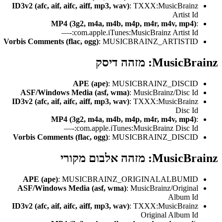
ID3v2 (afc, aif, aifc, aiff, mp3, wav)
: TXXX:MusicBrainz
Artist Id
MP4 (3g2, m4a, m4b, m4p, m4r, m4v, mp4)
:
—-:com.apple.iTunes:MusicBrainz Artist Id
Vorbis Comments (flac, ogg)
: MUSICBRAINZ_ARTISTID
Music: מזהה דיסק
APE (ape)
: MUSICBRAINZ_DISCID
ASF/Windows Media (asf, wma)
: MusicBrainz/Disc Id
ID3v2 (afc, aif, aifc, aiff, mp3, wav)
: TXXX:MusicBrainz
Disc Id
MP4 (3g2, m4a, m4b, m4p, m4r, m4v, mp4)
:
—-:com.apple.iTunes:MusicBrainz Disc Id
Vorbis Comments (flac, ogg)
: MUSICBRAINZ_DISCID
Musi: מזהה אלבום מקורי
APE (ape)
: MUSICBRAINZ_ORIGINALALBUMID
ASF/Windows Media (asf, wma)
: MusicBrainz/Original
Album Id
ID3v2 (afc, aif, aifc, aiff, mp3, wav)
: TXXX:MusicBrainz
Original Album Id