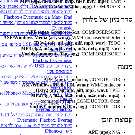
כיצד להזרים מוזיקה מ-iCloud Drive באייפון או במק שלי
MP4 (3g2, m4a, m4b, m4p, m4r, m4v, mp4)
: ©wrt
כיצד לנגן מוזיקת FLAC (ללא אובדן) באייפון שלי
Vorbis Comments (flac, ogg)
: COMPOSER
iPad ו-Mac עם Evermusic ו-Flacbox
מיון של מלחין
כיצד להאזין לספרי שמע באייפון, אייפד ומק בא
Evermusic
APE (ape)
: Composer Sort, COMPOSERSORT
ASF/Windows Media (asf, wma)
: WM/ComposerSortOrder
שלך
ID3v2 (afc, aif, aifc, aiff, mp3, wav)
: TSOC
MP4 (3g2, m4a, m4b, m4p, m4r, m4v, mp4)
: soco
של SanDisk
Vorbis Comments (flac, ogg)
: COMPOSERSORT
כיצד להשתמש באקולייזר האודיו באייפון, אייפד
Evermusic ו-Flacbox
ח
כיצד לחבר כונן USB לאייפון ולהאזין למו
הנמצאים עליו
העברת קבצים מהמחשב לאייפון באמצעות פרוטוקו
APE (ape)
: Conductor, CONDUCTOR
כיצד להעביר קבצים אלחוטית ממחשב לאייפון 
ASF/Windows Media (asf, wma)
: WM/Conductor
WiFi-Drive
ID3v2 (afc, aif, aifc, aiff, mp3, wav)
: TPE3
כיצד
MP4 (3g2, m4a, m4b, m4p, m4r, m4v, mp4)
:
Finder
—-:com.apple.iTunes:CONDUCTOR, ©con
Vorbis Comments (flac, ogg)
: CONDUCTOR
Flacbox או Evertag
ת תוכן
Evermusic, Flacbox, Evertag
כיצד להוריד מוזיקה מ-YouTube ול
מקוון ב-iPhone
APE (ape)
: N/A