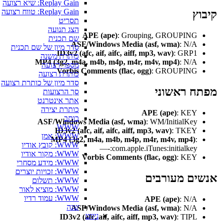
Replay Gain: שיא רצועה
Replay Gain: טווח רצועה
ץ
תסריט
הצג תנועה
APE (ape)
: Grouping, GROUPING
שם תכנית
ASF/Windows Media (asf, wma)
: N/A
סדר מיון של שם תכנית
ID3v2 (afc, aif, aifc, aiff, mp3, wav)
: GRP1
כותרת משנה
MP4 (3g2, m4a, m4b, m4p, m4r, m4v, mp4)
: N/A
מספר רצועה
Vorbis Comments (flac, ogg)
: GROUPING
כותרת רצועה
סדר מיון של כותרת רצועה
ח ראשוני
סך הרצועות
אתר אינטרנט
כותרת יצירה
APE (ape)
: KEY
כותב
ASF/Windows Media (asf, wma)
: WM/InitialKey
WWW
ID3v2 (afc, aif, aifc, aiff, mp3, wav)
: TKEY
WWW: אמן
MP4 (3g2, m4a, m4b, m4p, m4r, m4v, mp4)
:
WWW: קובץ אודיו
—-:com.apple.iTunes:initialkey
WWW: מקור אודיו
Vorbis Comments (flac, ogg)
: KEY
WWW: מידע מסחרי
WWW: זכויות יוצרים
ים מעורבים
WWW: תשלום
WWW: מוציא לאור
WWW: עמוד רדיו
APE (ape)
: N/A
שנה
ASF/Windows Media (asf, wma)
: N/A
ניווט
ID3v2 (afc, aif, aifc, aiff, mp3, wav)
: TIPL