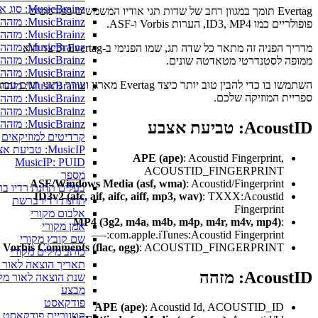
MusicBrainz: סוג אלבום
Evertag תומך במגוון רחב של שדות תגי אודיו המשמשים בפורמטים
MusicBrainz: מזהה אמן
ID3, M, הערות Vorbis ו-ASF.
MusicBrainz: מזהה דיסק
MusicBrainz: מזהה אלבום מקורי
מדריך הפניה זה מתאר כל שדה תג, שמו הפנימי ב-Evertag וכיצד הוא
MusicBrainz: מזהה אמן מקורי
 לסטנדרטי מטאדטה שונים.
MusicBrainz: מזהה קבוצת הוצאה לאור
השתמשו בו כדי להבין טוב יותר כיצד Evertag מארגן ועורך נתוני תגים עבור
MusicBrainz: מזהה רצועת הוצאה לאור
ת המוזיקה שלכם.
MusicBrainz: מזהה רצועה
MusicBrainz: מזהה TRM
MusicBrainz: מזהה יצירה
A: טביעת אצבע
קרדיטים למוזיקאים
MusicIP: טביעת אצבע
APE (ape)
: Acoustid Fingerprint,
MusicIP: PUID
ACOUSTID_FINGERPRINT
מספר
ASF/Windows Media (asf, wma)
: Acoustid/Fingerprint
בעלים תחנת רדיו ברשת
ID3v2 (afc, aif, aifc, aiff, mp3, wav)
: TXXX:Acoustid
תחנת רדיו ברשת
Fingerprint
אלבום מקורי
MP4 (3g2, m4a, m4b, m4p, m4r, m4v, mp4)
:
אמן מקורי
—-:com.apple.iTunes:Acoustid Fingerprint
שם קובץ מקורי
Vorbis Comments (flac, ogg)
: ACOUSTID_FINGERPRINT
כותב מילים מקורי
תאריך הוצאה לאור מקורי
Aco: מזהה
שנת הוצאה לאור מקורית
מבצע
פודקאסט
APE (ape)
: Acoustid Id, ACOUSTID_ID
קטגוריית פודקאסט