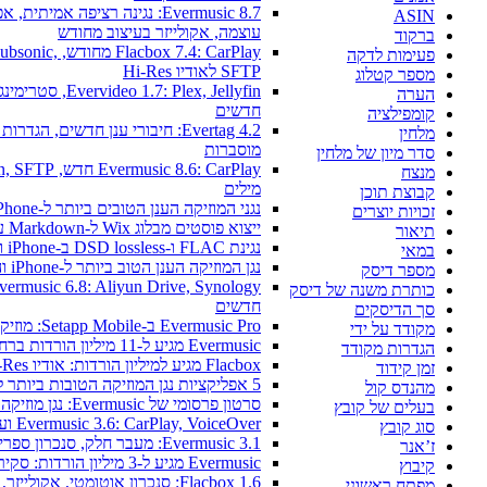
Evermusic 8.7: נגינה רציפה אמיתית, אפקטי
ASIN
עוצמה, אקולייזר בעיצוב מחודש
ברקוד
Flacbox 7.4: CarPlay מחודש, sonic
פעימות לדקה
SFTP לאודיו Hi-Res
מספר קטלוג
Evervideo 1.7: Plex, Jellyfin, סטרימ
הערה
חדשים
קומפילציה
Evertag 4.2: חיבורי ענן חדשים, הגדרות עורך
מלחין
מוסברות
סדר מיון של מלחין
מנצח
מילים
קבוצת תוכן
נגני המוזיקה הענן הטובים ביותר ל-iPhone ב-2026
זכויות יוצרים
ייצוא פוסטים מבלוג Wix ל-Markdown עם OpenAI
תיאור
נגינת FLAC ו-DSD lossless ב-iPhone ו-Mac עם Flacbox
במאי
נגן המוזיקה הענן הטוב ביותר ל-iPhone וה-iPad
מספר דיסק
n Drive, Synology
כותרת משנה של דיסק
חדשים
סך הדיסקים
Evermusic Pro ב-Setapp Mobile: מוזיקה בענן ל-iOS
מקודד על ידי
Evermusic מגיע ל-11 מיליון הורדות ברחבי העולם
הגדרות מקודד
Flacbox מגיע למיליון הורדות: אודיו Hi-Res
זמן קידוד
5 אפליקציות נגן המוזיקה הטובות ביותר לאייפון ב-2025
מהנדס קול
סרטון פרסומי של Evermusic: נגן מוזיקה בענן
בעלים של קובץ
Evermusic 3.6: CarPlay, VoiceOver ועוד
סוג קובץ
Evermusic 3.1: מעבר חלק, סנכרון ספרייה וגיבוי
ז’אנר
Evermusic מגיע ל-3 מיליון הורדות: סקירת תכונות
קיבוץ
Flacbox 1.6: סנכרון אוטומטי, אקולייזר, תמיכת OPUS
מפתח ראשוני