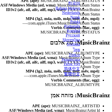
APE (ape)
: MUSICBRAINZ_ALBUMSTATUS
한국어
ASF/Windows Media (asf, wma)
: MusicBrainz/Album Status
Bahasa Melayu
ID3v2 (afc, aif, aifc, aiff, mp3, wav)
: TXXX:MusicBrainz
Nederlands
Album Status
Norsk
MP4 (3g2, m4a, m4b, m4p, m4r, m4v, mp4)
:
Polski
—-:com.apple.iTunes:MusicBrainz Album Status
Português
Vorbis Comments (flac, ogg)
:
Română
MUSICBRAINZ_ALBUMSTATUS
Русский
Slovenčina
Music: סוג אלבום
Svenska
ไทย
APE (ape)
: MUSICBRAINZ_ALBUMTYPE
Türkçe
ASF/Windows Media (asf, wma)
: MusicBrainz/Album Type
Українська
ID3v2 (afc, aif, aifc, aiff, mp3, wav)
: TXXX:MusicBrainz
Tiếng Việt
Album Type
简体中文
MP4 (3g2, m4a, m4b, m4p, m4r, m4v, mp4)
:
繁體中文
—-:com.apple.iTunes:MusicBrainz Album Type
Vorbis Comments (flac, ogg)
:
MUSICBRAINZ_ALBUMTYPE
Music: מזהה אמן
APE (ape)
: MUSICBRAINZ_ARTISTID
ASF/Windows Media (asf, wma)
: MusicBrainz/Artist Id