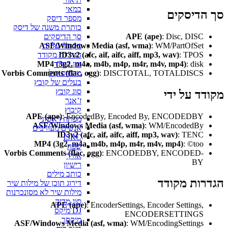
במאי
הדיסקים
מספר דיסק
כותרת משנה של דיסק
APE (ape)
: Disc, DISC
סך הדיסקים
ASF/Windows Media (asf, wma)
: WM/PartOfSet
מקודד על ידי
ID3v2 (afc, aif, aifc, aiff, mp3, wav)
: TPOS
הגדרות מקודד
MP4 (3g2, m4a, m4b, m4p, m4r, m4v, mp4)
: disk
זמן קידוד
Vorbis Comments (flac, ogg)
: DISCTOTAL, TOTALDISCS
מהנדס קול
בעלים של קובץ
סוג קובץ
ד על ידי
ז’אנר
קיבוץ
APE (ape)
: EncodedBy, Encoded By, ENCODEDBY
מפתח ראשוני
ASF/Windows Media (asf, wma)
: WM/EncodedBy
אנשים מעורבים
ID3v2 (afc, aif, aifc, aiff, mp3, wav)
: TENC
ISRC
MP4 (3g2, m4a, m4b, m4p, m4r, m4v, mp4)
: ©too
שפה
Vorbis Comments (flac, ogg)
: ENCODEDBY, ENCODED-
אורך
BY
רישיון
כותב מילים
רות מקודד
דירוג תוכן של מילות שיר
מילות שיר לא מסונכרנות
סוג מדיה
APE (ape)
: EncoderSettings, Encoder Settings,
DJ מיקס
ENCODERSETTINGS
מיקסר
ASF/Windows Media (asf, wma)
: WM/EncodingSettings