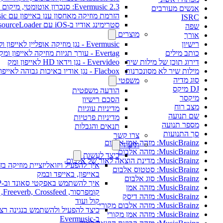
Evermusic 2.3: סנכרון אוטומטי, מיקום השמעה ותגיות
אנשים מעורבים
הזרמת מוזיקה מאחסון ענן באייפון עם Evermusic
ISRC
סטרימינג אודיו ב-iOS עם AVAssetResourceLoader
שפה
מוצרים
אורך
רישיון
Evermusic - נגן מוזיקה אופליין לאייפון ולמק
כותב מילים
Evertag - עורך תגיות מוזיקה לאייפון ומק
דירוג תוכן של מילות שיר
Evervideo - נגן וידאו HD לאייפון ומק
מילות שיר לא מסונכרנות
Flacbox - נגן אודיו באיכות גבוהה לאייפון ומק
סוג מדיה
משפטי
DJ מיקס
הודעה משפטית
מיקסר
הסכם רישיון
מצב רוח
מדיניות עוגיות
שם תנועה
מדיניות פרטיות
מספר תנועה
תנאים והגבלות
סך התנועות
צרו קשר
MusicBrainz: מזהה אמן אלבום
תיעוד
MusicBrainz: מזהה אלבום
כיצד לעשות
MusicBrainz: מדינת הוצאה לאור של אלבום
איך להפעיל ויזואליזציית מוזיקה בזמן הש
MusicBrainz: סטטוס אלבום
באייפון, באייפד ובמק
MusicBrainz: סוג אלבום
MusicBrainz: מזהה אמן
קומפרסור, Crossfeed
MusicBrainz: מזהה דיסק
קול ועוד
MusicBrainz: מזהה אלבום מקורי
כיצד להפעיל ולהשתמש בנגינה רציפה (ל
MusicBrainz: מזהה אמן מקורי
ב-Evermusic