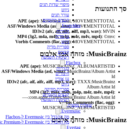
מיפויי שדות תגים
התנועות
ניווט
עורך תגים
קבצים מקומיים
APE (ape)
: Movement Total, MOVEMENTTOTAL
Evervideo
ASF/Windows Media (asf, wma)
: MOVEMENTTOTAL
הגדרות
ID3v2 (afc, aif, aifc, aiff, mp3, wav)
: MVIN
נגן מדיה
MP4 (3g2, m4a, m4b, m4p, m4r, m4v, mp4)
: ©mvc
ניווט
Vorbis Comments (flac, ogg)
: MOVEMENTTOTAL
ספריית מדיה
קבצים
Musi: מזהה אמן אלבום
רשימות השמעה
Flacbox
APE (ape)
: MUSICBRAINZ_ALBUMARTISTID
הגדרות
ASF/Windows Media (asf, wma)
: MusicBrainz/Album Artist
חיבורים
Id
נגן אודיו
ID3v2 (afc, aif, aifc, aiff, mp3, wav)
: TXXX:MusicBrainz
ניווט
Album Artist Id
ספריית מוזיקה
MP4 (3g2, m4a, m4b, m4p, m4r, m4v, mp4)
:
קבצים מקומיים
—-:com.apple.iTunes:MusicBrainz Album Artist Id
רשימות השמעה
Vorbis Comments (flac, ogg)
:
שאלות נפוצות
MUSICBRAINZ_ALBUMARTISTID
Evermusic
מה ההבדל בין Evermusic ל-Flacbox
Music: מזהה אלבום
מה ההבדל בין Evermusic ל-Evermusic Premium
Evertag