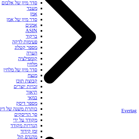
סדר מיון של אלבום
מעבד
אמן
סדר מיון של אמן
אמנים
ASIN
ברקוד
פעימות לדקה
מספר קטלוג
הערה
קומפילציה
מלחין
סדר מיון של מלחין
מנצח
קבוצת תוכן
זכויות יוצרים
תיאור
במאי
מספר דיסק
כותרת משנה של דיסק
Ev
סך הדיסקים
מקודד על ידי
הגדרות מקודד
זמן קידוד
מהנדס קול