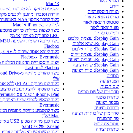
מוציא לאור
או Mac
דירוג
תווית דיסקוגרפית
הורדה וסנכרון מהענן לקבצים מקומיים
מדינת הוצאה לאור
סטטוס הוצאה לאור
למוזיקה ב-iPhone או Mac
סוג הוצאה לאור
כיצד לצפות במילות שירים מוטמעות, תגו
רימיקס על ידי
LRC למוזיקה באייפון או מק
Replay Gain: עוצמת אלבום
Replay Gain: שיא אלבום
Flacbox
Replay Gain: טווח אלבום
Replay Gain: עוצמת ייחוס
Evermusic ו-Flacbox
Replay Gain: עוצמת רצועה
Replay Gain: שיא רצועה
Flacbox ל-Last.fm
Replay Gain: טווח רצועה
כיצד להזרים 
תסריט
שלי
הצג תנועה
כיצד לנגן מוזיקת FLAC (ללא אובדן) באייפון שלי
שם תכנית
כיצד להוסיף ולהציג תגובות לרצועות הש
סדר מיון של שם תכנית
iPhone, iPad ו-Mac עם Evermusic ו-Flacbox
כותרת משנה
כיצד להאזין לספרי שמע באייפון, אייפד 
מספר רצועה
Evermusic
כותרת רצועה
סדר מיון של כותרת רצועה
Mac שלך
סך הרצועות
אתר אינטרנט
iXpand של SanDisk
כותרת יצירה
כיצד להשתמש באקולייזר האודיו באייפון,