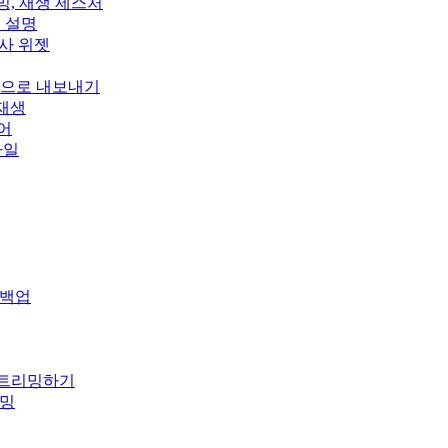
스트리밍, 재생 제스처
정 설명
, 가사 위젯
wn으로 내보내기
 재생
이어
스타일
 백업
 스트리밍하기
리밍