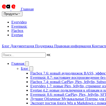
Главная
Продукты
Evervideo
Evermusic
Flacbox
Evertag
Блог
Документация
Поддержка
Правовая информация
Контакт
⌘
K
Главная
Блог
Flacbox 7.6: новый аудиодвижок BASS, эффе
Evermusic 8.7: настоящее воспроизведение бе
Flacbox 7.4: новый CarPlay, Plex, Jellyfin, Sub
Evervideo 1.7: новые Plex, Jellyfin, стриминг 
Evertag 4.2: новые подключения к облакам и н
Evermusic 8.6: новый CarPlay, Plex, Jellyfin, S
Лучшие Облачные Музыкальные Плееры для iP
Экспорт постов блога Wix в Markdown с пом