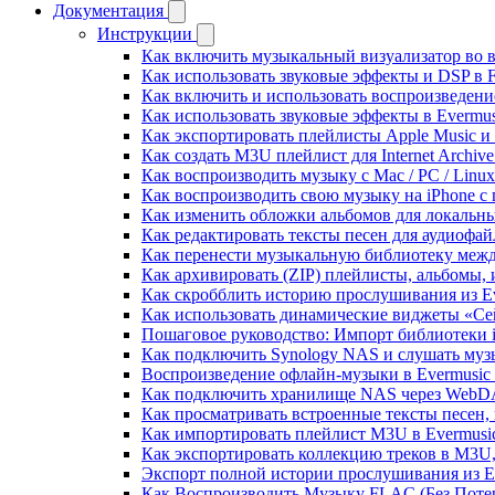
Документация
Инструкции
Как включить музыкальный визуализатор во в
Как использовать звуковые эффекты и DSP в Fl
Как включить и использовать воспроизведение
Как использовать звуковые эффекты в Evermus
Как экспортировать плейлисты Apple Music и 
Как создать M3U плейлист для Internet Archive
Как воспроизводить музыку с Mac / PC / Lin
Как воспроизводить свою музыку на iPhone с
Как изменить обложки альбомов для локальны
Как редактировать тексты песен для аудиофа
Как перенести музыкальную библиотеку между
Как архивировать (ZIP) плейлисты, альбомы, 
Как скробблить историю прослушивания из Eve
Как использовать динамические виджеты «Сейч
Пошаговое руководство: Импорт библиотеки iC
Как подключить Synology NAS и слушать муз
Воспроизведение офлайн-музыки в Evermusic 
Как подключить хранилище NAS через WebDA
Как просматривать встроенные тексты песен,
Как импортировать плейлист M3U в Evermusic
Как экспортировать коллекцию треков в M3U,
Экспорт полной истории прослушивания из Eve
Как Воспроизводить Музыку FLAC (Без Потер