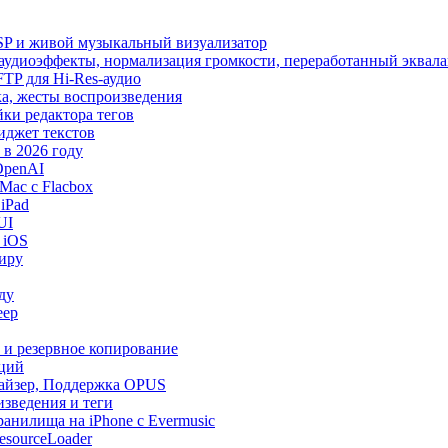
SP и живой музыкальный визуализатор
, аудиоэффекты, нормализация громкости, переработанный эквала
 SFTP для Hi-Res-аудио
лака, жесты воспроизведения
йки редактора тегов
виджет текстов
в 2026 году
OpenAI
Mac с Flacbox
iPad
UI
 iOS
миру
ду
еер
и и резервное копирование
кций
лайзер, Поддержка OPUS
изведения и теги
анилища на iPhone с Evermusic
esourceLoader