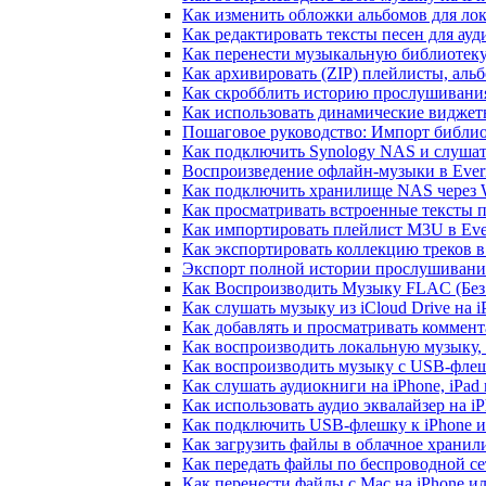
Как изменить обложки альбомов для лок
Как редактировать тексты песен для ау
Как перенести музыкальную библиотеку
Как архивировать (ZIP) плейлисты, альб
Как скробблить историю прослушивания 
Как использовать динамические виджеты
Пошаговое руководство: Импорт библиот
Как подключить Synology NAS и слушат
Воспроизведение офлайн-музыки в Everm
Как подключить хранилище NAS через 
Как просматривать встроенные тексты 
Как импортировать плейлист M3U в Ever
Как экспортировать коллекцию треков в
Экспорт полной истории прослушивания 
Как Воспроизводить Музыку FLAC (Без 
Как слушать музыку из iCloud Drive на 
Как добавлять и просматривать коммента
Как воспроизводить локальную музыку,
Как воспроизводить музыку с USB-флешк
Как слушать аудиокниги на iPhone, iPad
Как использовать аудио эквалайзер на iP
Как подключить USB-флешку к iPhone и
Как загрузить файлы в облачное хранили
Как передать файлы по беспроводной се
Как перенести файлы с Mac на iPhone ил