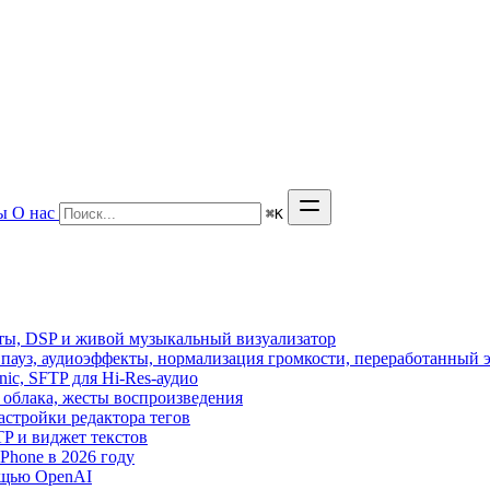
ы
О нас
⌘
K
кты, DSP и живой музыкальный визуализатор
з пауз, аудиоэффекты, нормализация громкости, переработанный 
sonic, SFTP для Hi-Res-аудио
из облака, жесты воспроизведения
астройки редактора тегов
FTP и виджет текстов
hone в 2026 году
ощью OpenAI