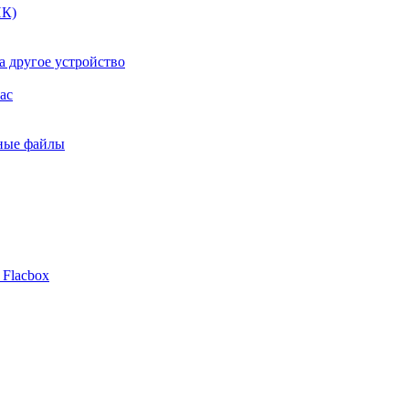
ПК)
а другое устройство
ac
ьные файлы
 Flacbox