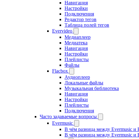
Навигация
Настройки
Подключения
Редактор тегов
Таблица полей тегов
Evervideo
Медиаплеер
Медиатека
Навигация
Настройки
Плейлисты
Файлы
Flacbox
Аудиоплеер
Локальные файлы
Музыкальная библиотека
Навигация
Настройки
Плейлисты
Подключения
Часто задаваемые вопросы
Evermusic
В чём разница между Evermusic и 
В чём разница между Evermusic и 