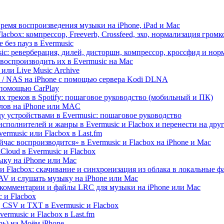
ремя воспроизведения музыки на iPhone, iPad и Mac
acbox: компрессор, Freeverb, Crossfeed, эхо, нормализация громк
 без пауз в Evermusic
ic: реверберация, дилей, дисторшн, компрессор, кроссфид и но
воспроизводить их в Evermusic на Mac
 или Live Music Archive
ux / NAS на iPhone с помощью сервера Kodi DLNA
 помощью CarPlay
х треков в Spotify: пошаговое руководство (мобильный и ПК)
йлов на iPhone или MAC
 устройствами в Evermusic: пошаговое руководство
исполнителей и жанры в Evermusic и Flacbox и перенести на дру
rmusic или Flacbox в Last.fm
ас воспроизводится» в Evermusic и Flacbox на iPhone и Mac
loud в Evermusic и Flacbox
ыку на iPhone или Mac
и Flacbox: скачивание и синхронизация из облака в локальные 
V и слушать музыку на iPhone или Mac
 комментарии и файлы LRC для музыки на iPhone или Mac
 и Flacbox
 CSV и TXT в Evermusic и Flacbox
rmusic и Flacbox в Last.fm
ь) на Моём iPhone