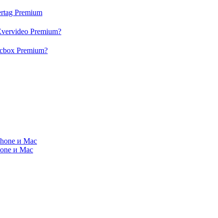
rtag Premium
Evervideo Premium?
acbox Premium?
Phone и Mac
hone и Mac