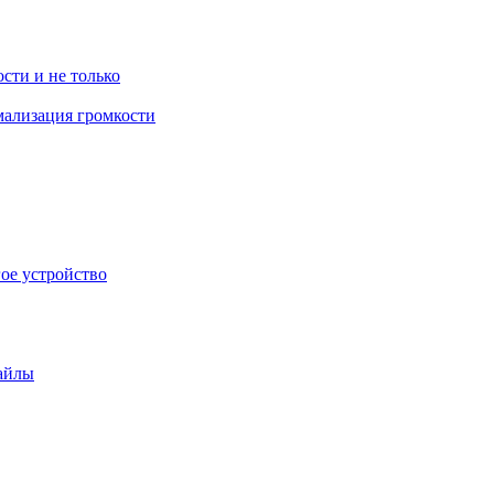
ости и не только
рмализация громкости
гое устройство
файлы