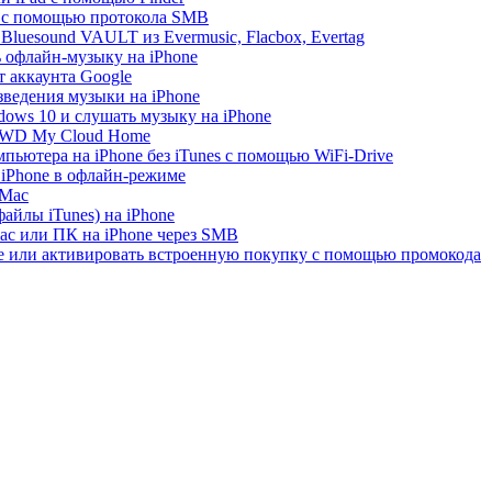
e с помощью протокола SMB
luesound VAULT из Evermusic, Flacbox, Evertag
ь офлайн-музыку на iPhone
 аккаунта Google
зведения музыки на iPhone
ows 10 и слушать музыку на iPhone
с WD My Cloud Home
пьютера на iPhone без iTunes с помощью WiFi-Drive
 iPhone в офлайн-режиме
 Mac
айлы iTunes) на iPhone
ac или ПК на iPhone через SMB
re или активировать встроенную покупку с помощью промокода