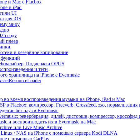
ne и Mac с Flacbox
one и iPad
Стили UI
ка для iOS
сему миру
удио
025 году
ый плеер
винки
иотеки и резервное копирование
р функций
, Эквалайзер, Поддержка OPUS
оспроизведения и теги
ого хранилища на iPhone с Evermusic
ssetResourceLoader
 во время воспроизведения музыки на iPhone, iPad и Mac
 в Flacbox: компрессор, Freeverb, Crossfeed, эхо, нормализация 
дение без пауз в Evermusic
vermusic: реверберация, дилей, дисторшн, компрессор, кроссфид
sic и воспроизводить их в Evermusic на Mac
rchive или Live Music Archive
/ Linux / NAS на iPhone с помощью сервера Kodi DLNA
one с помощью CarPlay