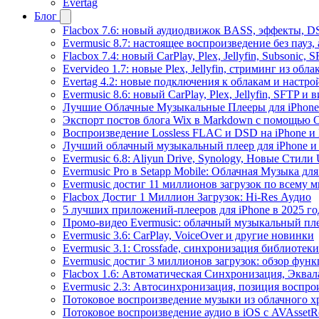
Evertag
Блог
Flacbox 7.6: новый аудиодвижок BASS, эффекты, D
Evermusic 8.7: настоящее воспроизведение без пауз
Flacbox 7.4: новый CarPlay, Plex, Jellyfin, Subsonic,
Evervideo 1.7: новые Plex, Jellyfin, стриминг из об
Evertag 4.2: новые подключения к облакам и настро
Evermusic 8.6: новый CarPlay, Plex, Jellyfin, SFTP и 
Лучшие Облачные Музыкальные Плееры для iPhone 
Экспорт постов блога Wix в Markdown с помощью 
Воспроизведение Lossless FLAC и DSD на iPhone и 
Лучший облачный музыкальный плеер для iPhone и 
Evermusic 6.8: Aliyun Drive, Synology, Новые Стили 
Evermusic Pro в Setapp Mobile: Облачная Музыка для
Evermusic достиг 11 миллионов загрузок по всему 
Flacbox Достиг 1 Миллион Загрузок: Hi-Res Аудио
5 лучших приложений-плееров для iPhone в 2025 го
Промо-видео Evermusic: облачный музыкальный пл
Evermusic 3.6: CarPlay, VoiceOver и другие новинки
Evermusic 3.1: Crossfade, синхронизация библиотек
Evermusic достиг 3 миллионов загрузок: обзор фун
Flacbox 1.6: Автоматическая Синхронизация, Эква
Evermusic 2.3: Автосинхронизация, позиция воспро
Потоковое воспроизведение музыки из облачного хр
Потоковое воспроизведение аудио в iOS с AVAssetR