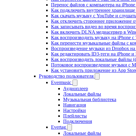
Перенос файлов с компьютера на iPhon
Как подключить внутреннее хранилище B
Как скачать музыку с YouTube и слушат
Как отключить стороннее приложение от
Как записывать видео во время воспрои
Как включить DLNA медиасервер в Wind
Как воспроизводить музыку на iPhone 
Как перенести музыкальные файлы с ком
Воспроизведение музыки из Dropbox на
Как редактировать ID3-теги на iPhone и
Как воспроизводить локальные файлы (ф
Потоковое воспроизведение музыки с M
Как установить приложение из App Sto
Руководство пользователя
Evermusic
Аудиоплеер
Локальные файлы
Музыкальная библиотека
Навигация
Настройки
Плейлисты
Подключения
Evertag
Локальные файлы