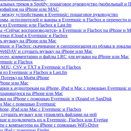
альных треков в Spotify: пошаговое руководство (мобильный и 
диофайлов на iPhone или MAC
 между устройствами в Evermusic: пошаговое руководство
омы, исполнителей и жанры в Evermusic и Flacbox и перенести н
из Evermusic или Flacbox в Last.fm
 «Сейчас воспроизводится» в Evermusic и Flacbox на iPhone и M
еки iCloud в Evermusic и Flacbox
ь музыку на iPhone или Mac
usic и Flacbox: скачивание и синхронизация из облака в локал
WebDAV и слушать музыку на iPhone или Mac
песен, комментарии и файлы LRC для музыки на iPhone или Mac
music и Flacbox
 M3U, CSV и TXT в Evermusic и Flacbox
из Evermusic и Flacbox в Last.fm
Потерь) на Моём iPhone
iPhone или Mac
рии к аудиотрекам на iPhone, iPad и Mac с помощью Evermusic и
 хранящуюся на iPhone или Mac
и на iPhone с помощью Evermusic и iXpand от SanDisk
 и Mac с помощью Evermusic
hone, iPad или Mac с Evermusic и Flacbox
 слушать музыку или управлять файлами на ней
ще и подключить их к Evermusic, Flacbox или Evertag
ти с компьютера на iPhone с помощью WiFi-Drive
и iPad с помощью Finder