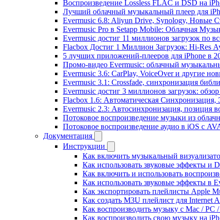
Воспроизведение Lossless FLAC и DSD на iPho
Лучший облачный музыкальный плеер для iPh
Evermusic 6.8: Aliyun Drive, Synology, Новые 
Evermusic Pro в Setapp Mobile: Облачная Музы
Evermusic достиг 11 миллионов загрузок по в
Flacbox Достиг 1 Миллион Загрузок: Hi-Res А
5 лучших приложений-плееров для iPhone в 2
Промо-видео Evermusic: облачный музыкальн
Evermusic 3.6: CarPlay, VoiceOver и другие но
Evermusic 3.1: Crossfade, синхронизация библ
Evermusic достиг 3 миллионов загрузок: обзо
Flacbox 1.6: Автоматическая Синхронизация
Evermusic 2.3: Автосинхронизация, позиция в
Потоковое воспроизведение музыки из облачн
Потоковое воспроизведение аудио в iOS с AVA
Документация
Инструкции
Как включить музыкальный визуализатор
Как использовать звуковые эффекты и DSP
Как включить и использовать воспроизве
Как использовать звуковые эффекты в E
Как экспортировать плейлисты Apple Mu
Как создать M3U плейлист для Internet A
Как воспроизводить музыку с Mac / PC 
Как воспроизводить свою музыку на iPh