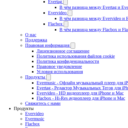
Evertag
В чём разница между Evertag и Eve
Evervideo
В чём разница между Evervideo и 
Flacbox
В чём разница между Flacbox и Fl
О нас
Поддержка
Правовая информация
Лицензионное соглашение
Политика использования файлов cookie
Политика конфиденциальности
Правовое уведомление
Условия использования
Продукты
Evermusic - Офлайн музыкальный плеер для i
Evertag - Редактор Музыкальных Тегов для iP
Evervideo - HD видеоплеер для iPhone и Mac
Flacbox - Hi-Res аудиоплеер для iPhone и Mac
Свяжитесь с нами
Продукты
Evervideo
Evermusic
Flacbox