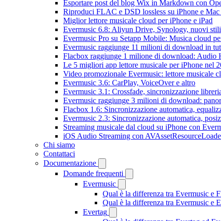
Esportare post del blog Wix in Markdown con O
Riproduci FLAC e DSD lossless su iPhone e Mac
Miglior lettore musicale cloud per iPhone e iPad
Evermusic 6.8: Aliyun Drive, Synology, nuovi stil
Evermusic Pro su Setapp Mobile: Musica cloud pe
Evermusic raggiunge 11 milioni di download in tu
Flacbox raggiunge 1 milione di download: Audio 
Le 5 migliori app lettore musicale per iPhone nel 
Video promozionale Evermusic: lettore musicale c
Evermusic 3.6: CarPlay, VoiceOver e altro
Evermusic 3.1: Crossfade, sincronizzazione libreri
Evermusic raggiunge 3 milioni di download: panora
Flacbox 1.6: Sincronizzazione automatica, equali
Evermusic 2.3: Sincronizzazione automatica, posiz
Streaming musicale dal cloud su iPhone con Ever
iOS Audio Streaming con AVAssetResourceLoade
Chi siamo
Contattaci
Documentazione
Domande frequenti
Evermusic
Qual è la differenza tra Evermusic e 
Qual è la differenza tra Evermusic e
Evertag