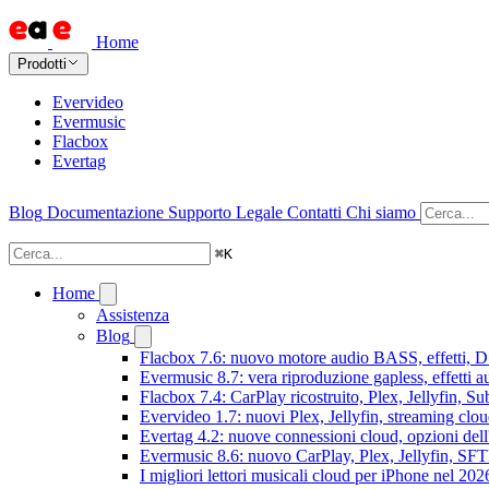
Home
Prodotti
Evervideo
Evermusic
Flacbox
Evertag
Blog
Documentazione
Supporto
Legale
Contatti
Chi siamo
⌘
K
Home
Assistenza
Blog
Flacbox 7.6: nuovo motore audio BASS, effetti, DS
Evermusic 8.7: vera riproduzione gapless, effetti 
Flacbox 7.4: CarPlay ricostruito, Plex, Jellyfin, 
Evervideo 1.7: nuovi Plex, Jellyfin, streaming clou
Evertag 4.2: nuove connessioni cloud, opzioni dell'
Evermusic 8.6: nuovo CarPlay, Plex, Jellyfin, SFTP
I migliori lettori musicali cloud per iPhone nel 202