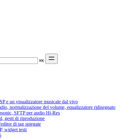
⌘
K
P e un visualizzatore musicale dal vivo
audio, normalizzazione del volume, equalizzatore ridisegnato
Subsonic, SFTP per audio Hi-Res
d, gesti di riproduzione
editor di tag spiegate
, widget testi
6