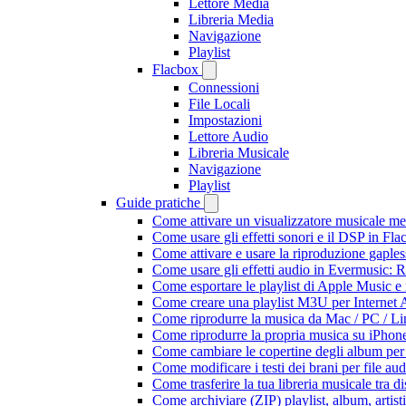
Lettore Media
Libreria Media
Navigazione
Playlist
Flacbox
Connessioni
File Locali
Impostazioni
Lettore Audio
Libreria Musicale
Navigazione
Playlist
Guide pratiche
Come attivare un visualizzatore musicale me
Come usare gli effetti sonori e il DSP in F
Come attivare e usare la riproduzione gaple
Come usare gli effetti audio in Evermusic:
Come esportare le playlist di Apple Music e
Come creare una playlist M3U per Internet 
Come riprodurre la musica da Mac / PC / 
Come riprodurre la propria musica su iPhon
Come cambiare le copertine degli album per l
Come modificare i testi dei brani per file 
Come trasferire la tua libreria musicale tra 
Come archiviare (ZIP) playlist, album, artisti