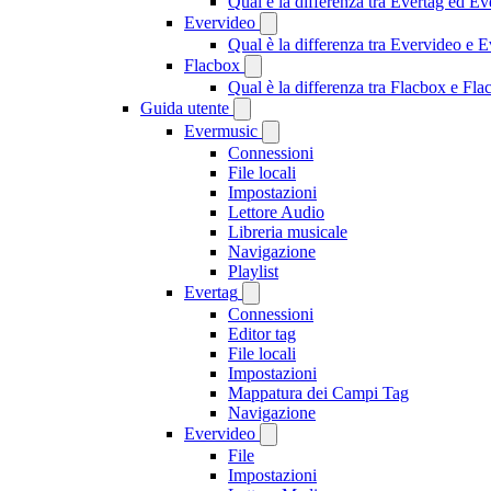
Qual è la differenza tra Evertag ed E
Evervideo
Qual è la differenza tra Evervideo e
Flacbox
Qual è la differenza tra Flacbox e F
Guida utente
Evermusic
Connessioni
File locali
Impostazioni
Lettore Audio
Libreria musicale
Navigazione
Playlist
Evertag
Connessioni
Editor tag
File locali
Impostazioni
Mappatura dei Campi Tag
Navigazione
Evervideo
File
Impostazioni