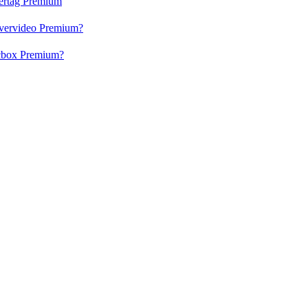
vertag Premium
 Evervideo Premium?
lacbox Premium?