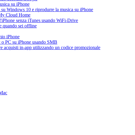
musica su iPhone
 su Windows 10 e riprodurre la musica su iPhone
 My Cloud Home
all'iPhone senza iTunes usando WiFi-Drive
 quando sei offline
 mio iPhone
ac o PC su iPhone usando SMB
are acquisti in-app utilizzando un codice promozionale
 Mac