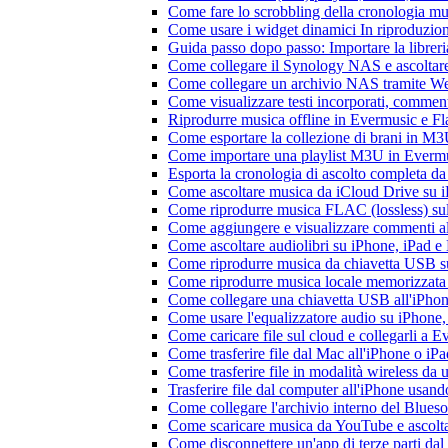
Come fare lo scrobbling della cronologia m
Come usare i widget dinamici In riproduzio
Guida passo dopo passo: Importare la librer
Come collegare il Synology NAS e ascoltar
Come collegare un archivio NAS tramite W
Come visualizzare testi incorporati, commen
Riprodurre musica offline in Evermusic e Flac
Come esportare la collezione di brani in 
Come importare una playlist M3U in Everm
Esporta la cronologia di ascolto completa d
Come ascoltare musica da iCloud Drive su 
Come riprodurre musica FLAC (lossless) su
Come aggiungere e visualizzare commenti al
Come ascoltare audiolibri su iPhone, iPad 
Come riprodurre musica da chiavetta USB 
Come riprodurre musica locale memorizzata
Come collegare una chiavetta USB all'iPhone e
Come usare l'equalizzatore audio su iPhone
Come caricare file sul cloud e collegarli a 
Come trasferire file dal Mac all'iPhone o iP
Come trasferire file in modalità wireless d
Trasferire file dal computer all'iPhone usan
Come collegare l'archivio interno del Blu
Come scaricare musica da YouTube e ascolta
Come disconnettere un'app di terze parti da