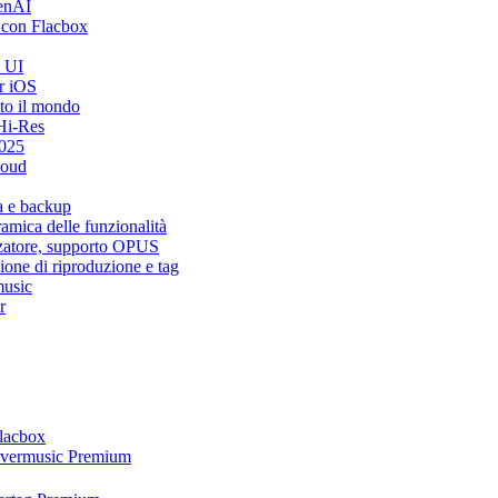
penAI
 con Flacbox
i UI
r iOS
tto il mondo
Hi-Res
2025
loud
a e backup
mica delle funzionalità
zzatore, supporto OPUS
ione di riproduzione e tag
music
r
Flacbox
 Evermusic Premium