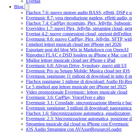
Evertag
Blog
Flacbox 7.6: nuovo motore audio BASS, effetti, DSP e un
Evermusic 8.7: vera riproduzione gapless, effetti audio, 
Flacbox 7.4: CarPlay ricostruito, Plex, Jellyfin, Subson
Evervideo 1.7: nuovi Plex, Jellyfin, streaming cloud, gest
Evertag 4.2: nuove connessioni cloud, opzioni dell'editor 
Evermusic 8.6: nuovo CarPlay, Plex, Jellyfin, SFTP, widg
I migliori lettori musicali cloud per iPhone nel 2026
Esportare post del blog Wix in Markdown con OpenAI
Riproduci FLAC e DSD lossless su iPhone e Mac con F
Miglior lettore musicale cloud per iPhone e iPad
Evermusic 6.8: Aliyun Drive, Synology, nuovi stili UI
Evermusic Pro su Setapp Mobile: Musica cloud per iOS
Evermusic raggiunge 11 milioni di download in tutto il 
Flacbox raggiunge 1 milione di download: Audio Hi-Res
Le 5 migliori app lettore musicale per iPhone nel 2025
Video promozionale Evermusic: lettore musicale cloud
Evermusic 3.6: CarPlay, VoiceOver e altro
Evermusic 3.1: Crossfade, sincronizzazione libreria e ba
Evermusic raggiunge 3 milioni di download: panoramica d
Flacbox 1.6: Sincronizzazione automatica, equalizzator
Evermusic 2.3: Sincronizzazione automatica, posizione di
Streaming musicale dal cloud su iPhone con Evermusic
iOS Audio Streaming con AVAssetResourceLoader