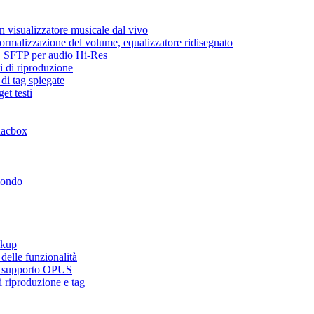
 visualizzatore musicale dal vivo
normalizzazione del volume, equalizzatore ridisegnato
ic, SFTP per audio Hi-Res
i di riproduzione
di tag spiegate
et testi
lacbox
mondo
ckup
elle funzionalità
e, supporto OPUS
 riproduzione e tag