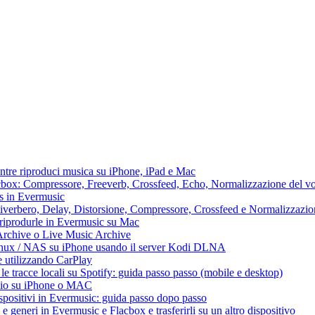
ntre riproduci musica su iPhone, iPad e Mac
lacbox: Compressore, Freeverb, Crossfeed, Echo, Normalizzazione del vo
ss in Evermusic
 Riverbero, Delay, Distorsione, Compressore, Crossfeed e Normalizzazi
 riprodurle in Evermusic su Mac
Archive o Live Music Archive
Linux / NAS su iPhone usando il server Kodi DLNA
e utilizzando CarPlay
e tracce locali su Spotify: guida passo passo (mobile e desktop)
audio su iPhone o MAC
dispositivi in Evermusic: guida passo dopo passo
 e generi in Evermusic e Flacbox e trasferirli su un altro dispositivo