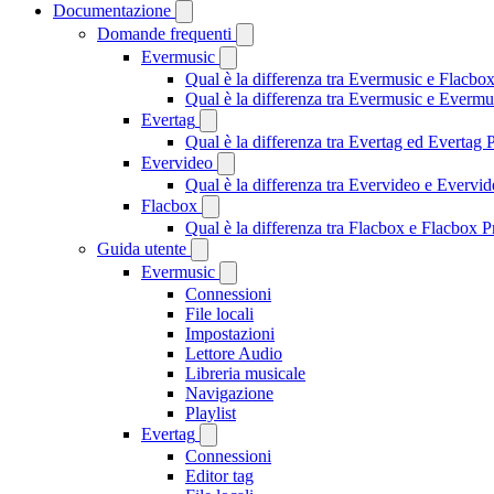
Documentazione
Domande frequenti
Evermusic
Qual è la differenza tra Evermusic e Flacbo
Qual è la differenza tra Evermusic e Everm
Evertag
Qual è la differenza tra Evertag ed Evertag
Evervideo
Qual è la differenza tra Evervideo e Everv
Flacbox
Qual è la differenza tra Flacbox e Flacbox
Guida utente
Evermusic
Connessioni
File locali
Impostazioni
Lettore Audio
Libreria musicale
Navigazione
Playlist
Evertag
Connessioni
Editor tag