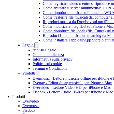
Come registrare video mentre si riproduce 
Come abilitare il server multimediale DLNA
Come riprodurre musica su iPhone da WD
Come trasferire file musicali dal computer 
Riproduci musica da Dropbox sul tuo iPhone
Come modificare i tag ID3 su iPhone e Mac
Come riprodurre file locali (file iTunes) sul
Riproduci la tua musica in streaming da M
Come installare l'app dall'App Store o attiv
Legale
Avviso Legale
Contratto di licenza
Informativa sulla privacy
Politica sui cookie
Termini e Condizioni
Prodotti
Evermusic - Lettore musicale offline per iPhone e
Evertag - Editor di tag musicali per iPhone e Mac
Evervideo - Lettore Video HD per iPhone e Mac
Flacbox - Lettore Audio Hi-Res per iPhone e Mac
Prodotti
Evervideo
Evermusic
Flacbox