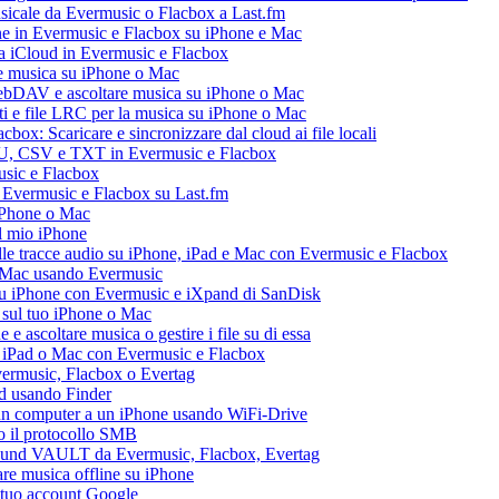
usicale da Evermusic o Flacbox a Last.fm
ne in Evermusic e Flacbox su iPhone e Mac
ia iCloud in Evermusic e Flacbox
e musica su iPhone o Mac
ebDAV e ascoltare musica su iPhone o Mac
ti e file LRC per la musica su iPhone o Mac
box: Scaricare e sincronizzare dal cloud ai file locali
M3U, CSV e TXT in Evermusic e Flacbox
usic e Flacbox
a Evermusic e Flacbox su Last.fm
iPhone o Mac
l mio iPhone
le tracce audio su iPhone, iPad e Mac con Evermusic e Flacbox
e Mac usando Evermusic
su iPhone con Evermusic e iXpand di SanDisk
 sul tuo iPhone o Mac
 ascoltare musica o gestire i file su di essa
, iPad o Mac con Evermusic e Flacbox
Evermusic, Flacbox o Evertag
ad usando Finder
a un computer a un iPhone usando WiFi-Drive
do il protocollo SMB
esound VAULT da Evermusic, Flacbox, Evertag
re musica offline su iPhone
l tuo account Google